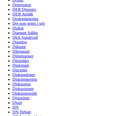
Denali
Depression
DER Disputes
DER Juridik
Deslegitimering
Det som göms i snö
Dialog
Diamant Salihu
Dick Sundevall
Diggiloo
Diktatur
Dilemman
Dimensioner
Dimridåer
Diplomati
Disciplin
Diskmaskiner
Diskriminering
Diskussion
Diskussioner
Diskussionsidé
Djupsömn
Djurö
DN
DN Debatt