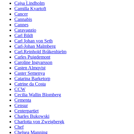
Cajsa Lindholm
Camilla Kvartoft
Cancer
Cannabis
Cannes
Caravaggio
Carl Bildt
Carl Johan von Seth
Carl-Johan Malmberg
Carl.Reinhold Bråkenhielm
Carles Puigdemont
Caroline Ingvarsson
Casten Almqvist
Caster Semenya
Catarina Barketorp
Catrine da Costa
CCW
Cecilia Wallin Blomberg
Cementa
Censur
Centerpartiet
Charles Bukowski
Charlotta von Zweigbergk
Chef
Chelsea Manning