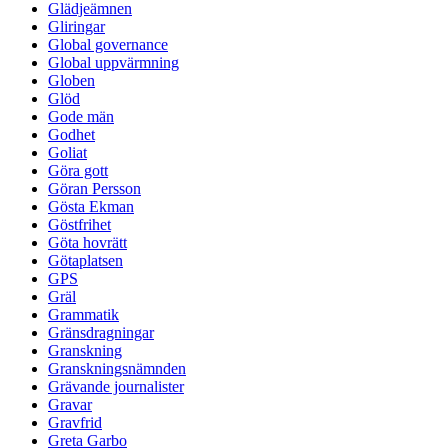
Glädjeämnen
Gliringar
Global governance
Global uppvärmning
Globen
Glöd
Gode män
Godhet
Goliat
Göra gott
Göran Persson
Gösta Ekman
Göstfrihet
Göta hovrätt
Götaplatsen
GPS
Gräl
Grammatik
Gränsdragningar
Granskning
Granskningsnämnden
Grävande journalister
Gravar
Gravfrid
Greta Garbo