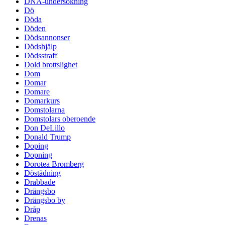
DNA-undersökning
Dö
Döda
Döden
Dödsannonser
Dödshjälp
Dödsstraff
Dold brottslighet
Dom
Domar
Domare
Domarkurs
Domstolarna
Domstolars oberoende
Don DeLillo
Donald Trump
Doping
Dopning
Dorotea Bromberg
Döstädning
Drabbade
Drängsbo
Drängsbo by
Dråp
Drenas