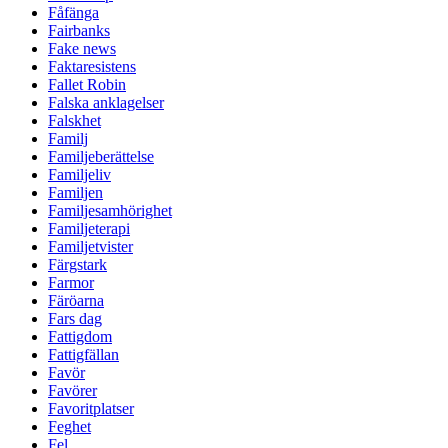
Fåfänga
Fairbanks
Fake news
Faktaresistens
Fallet Robin
Falska anklagelser
Falskhet
Familj
Familjeberättelse
Familjeliv
Familjen
Familjesamhörighet
Familjeterapi
Familjetvister
Färgstark
Farmor
Färöarna
Fars dag
Fattigdom
Fattigfällan
Favör
Favörer
Favoritplatser
Feghet
Fel