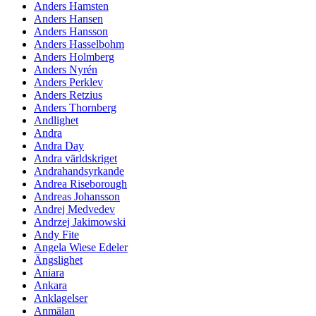
Anders Hamsten
Anders Hansen
Anders Hansson
Anders Hasselbohm
Anders Holmberg
Anders Nyrén
Anders Perklev
Anders Retzius
Anders Thornberg
Andlighet
Andra
Andra Day
Andra världskriget
Andrahandsyrkande
Andrea Riseborough
Andreas Johansson
Andrej Medvedev
Andrzej Jakimowski
Andy Fite
Angela Wiese Edeler
Ängslighet
Aniara
Ankara
Anklagelser
Anmälan