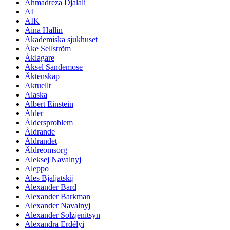
Ahmadreza Djalali
AI
AIK
Aina Hallin
Akademiska sjukhuset
Åke Sellström
Åklagare
Aksel Sandemose
Äktenskap
Aktuellt
Alaska
Albert Einstein
Ålder
Åldersproblem
Åldrande
Åldrandet
Äldreomsorg
Aleksej Navalnyj
Aleppo
Ales Bjaljatskij
Alexander Bard
Alexander Barkman
Alexander Navalnyj
Alexander Solzjenitsyn
Alexandra Erdélyi