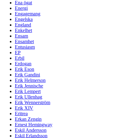
Ena ögat
Energi
Engagemang
Engelska
England
Enkelhet
Ensam
Ensamhet
Entusiasm
EP
Erbil
Erdogan
Erik Eson
Erik Gandini
Erik Helmerson
Erik Jennische
Erik Lempert
Erik Ullenhag
Erik Wennerström
Erik XIV
Eritrea
Erkan Zengin
Ernest Hemingway
Eskil Andersson
Eskil Erlandsson