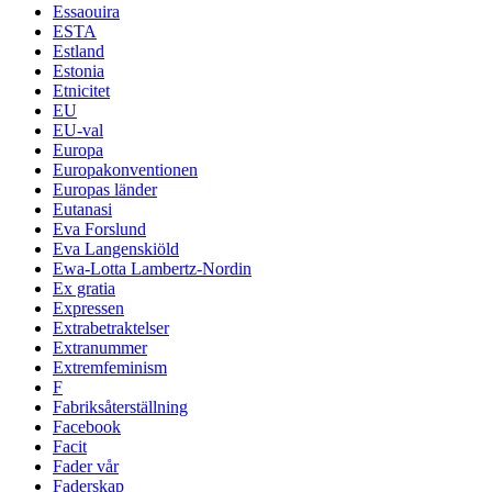
Essaouira
ESTA
Estland
Estonia
Etnicitet
EU
EU-val
Europa
Europakonventionen
Europas länder
Eutanasi
Eva Forslund
Eva Langenskiöld
Ewa-Lotta Lambertz-Nordin
Ex gratia
Expressen
Extrabetraktelser
Extranummer
Extremfeminism
F
Fabriksåterställning
Facebook
Facit
Fader vår
Faderskap