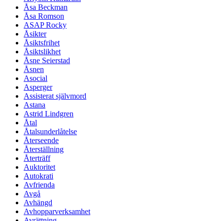
Åsa Beckman
Åsa Romson
ASAP Rocky
Åsikter
Åsiktsfrihet
Åsiktslikhet
Åsne Seierstad
Åsnen
Asocial
Asperger
Assisterat självmord
Astana
Astrid Lindgren
Åtal
Åtalsunderlåtelse
Återseende
Återställning
Återträff
Auktoritet
Autokrati
Avfrienda
Avgå
Avhängd
Avhopparverksamhet
Avrättning