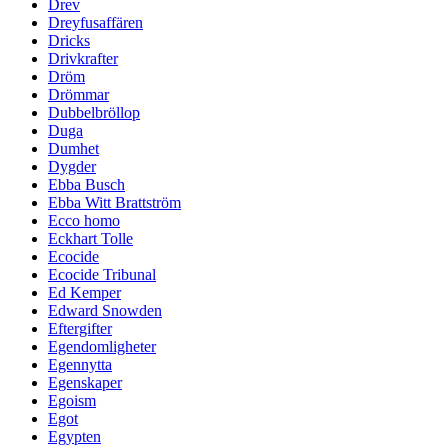
Drev
Dreyfusaffären
Dricks
Drivkrafter
Dröm
Drömmar
Dubbelbröllop
Duga
Dumhet
Dygder
Ebba Busch
Ebba Witt Brattström
Ecco homo
Eckhart Tolle
Ecocide
Ecocide Tribunal
Ed Kemper
Edward Snowden
Eftergifter
Egendomligheter
Egennytta
Egenskaper
Egoism
Egot
Egypten