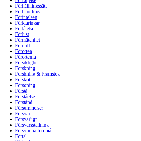
Förföljelse
Förhållningssätt
Förhandlingar
Förintelsen
Förklaringar
Förlåtelse
Förlust
Förmätenhet
Förnuft
Förorten
Förorterna
Försiktighet
Forskning
Forskning & Framsteg
Förskott
Försoning
Förstå
Förståelse
Förstånd
Försummelser
Försvar
Försvarligt
Försvarsställning
Försvunna föremål
Förtal