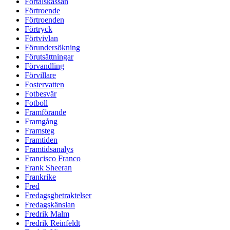
Förtalskassan
Förtroende
Förtroenden
Förtryck
Förtvivlan
Förundersökning
Förutsättningar
Förvandling
Förvillare
Fostervatten
Fotbesvär
Fotboll
Framförande
Framgång
Framsteg
Framtiden
Framtidsanalys
Francisco Franco
Frank Sheeran
Frankrike
Fred
Fredagsgbetraktelser
Fredagskänslan
Fredrik Malm
Fredrik Reinfeldt