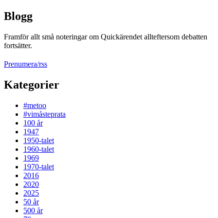
Blogg
Framför allt små noteringar om Quickärendet allteftersom debatten
fortsätter.
Prenumera/rss
Kategorier
#metoo
#vimåsteprata
100 år
1947
1950-talet
1960-talet
1969
1970-talet
2016
2020
2025
50 år
500 år