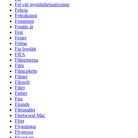
Fel vid myndighetsutövning
Felicia
Feltolkning
Feminism
Femtio år
Fest
Fester
Fetma
Fia Iveslätt
FIFA
Filippinerna
Film
Filmcirkeln
Filmer
Filosofi
Filter
Finhet
Fira
Firande
Fittjamålet
Fleetwood Mac
Flört
Flygningar
Flygresor
Flygskam