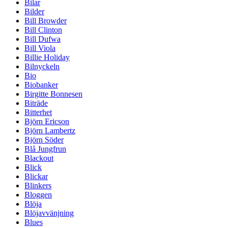
Bilar
Bilder
Bill Browder
Bill Clinton
Bill Dufwa
Bill Viola
Billie Holiday
Bilnyckeln
Bio
Biobanker
Birgitte Bonnesen
Biträde
Bitterhet
Björn Ericson
Björn Lambertz
Björn Söder
Blå Jungfrun
Blackout
Blick
Blickar
Blinkers
Bloggen
Blöja
Blöjavvänjning
Blues