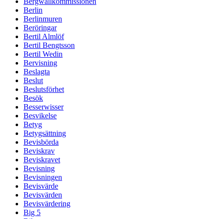
Bergwallkommissionen
Berlin
Berlinmuren
Beröringar
Bertil Almlöf
Bertil Bengtsson
Bertil Wedin
Bervisning
Beslagta
Beslut
Beslutsförhet
Besök
Besserwisser
Besvikelse
Betyg
Betygsättning
Bevisbörda
Beviskrav
Beviskravet
Bevisning
Bevisningen
Bevisvärde
Bevisvärden
Bevisvärdering
Big 5