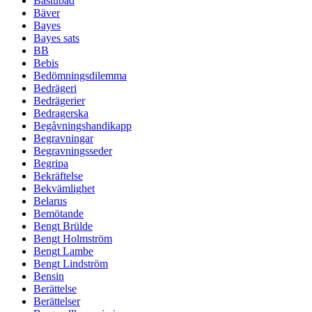
Bastubad
Bäver
Bayes
Bayes sats
BB
Bebis
Bedömningsdilemma
Bedrägeri
Bedrägerier
Bedragerska
Begåvningshandikapp
Begravningar
Begravningsseder
Begripa
Bekräftelse
Bekvämlighet
Belarus
Bemötande
Bengt Brülde
Bengt Holmström
Bengt Lambe
Bengt Lindström
Bensin
Berättelse
Berättelser