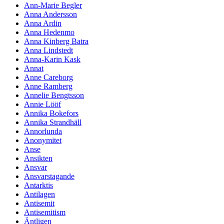
Ann-Marie Begler
Anna Andersson
Anna Ardin
Anna Hedenmo
Anna Kinberg Batra
Anna Lindstedt
Anna-Karin Kask
Annat
Anne Careborg
Anne Ramberg
Annelie Bengtsson
Annie Lööf
Annika Bokefors
Annika Strandhäll
Annorlunda
Anonymitet
Anse
Ansikten
Ansvar
Ansvarstagande
Antarktis
Antilagen
Antisemit
Antisemitism
Äntligen