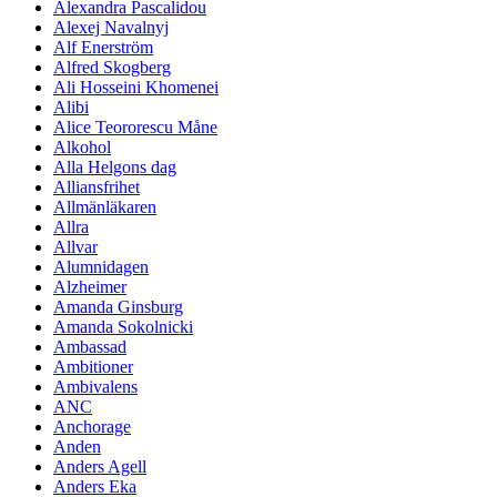
Alexandra Pascalidou
Alexej Navalnyj
Alf Enerström
Alfred Skogberg
Ali Hosseini Khomenei
Alibi
Alice Teororescu Måne
Alkohol
Alla Helgons dag
Alliansfrihet
Allmänläkaren
Allra
Allvar
Alumnidagen
Alzheimer
Amanda Ginsburg
Amanda Sokolnicki
Ambassad
Ambitioner
Ambivalens
ANC
Anchorage
Anden
Anders Agell
Anders Eka