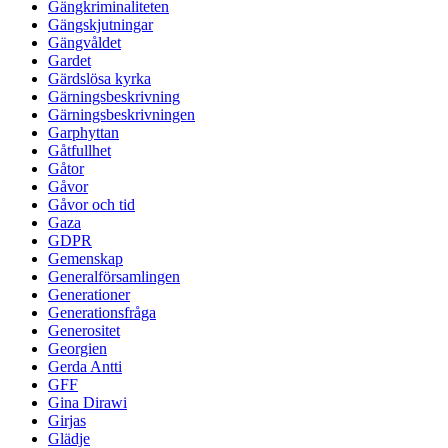
Gängkriminaliteten
Gängskjutningar
Gängvåldet
Gardet
Gärdslösa kyrka
Gärningsbeskrivning
Gärningsbeskrivningen
Garphyttan
Gåtfullhet
Gåtor
Gåvor
Gåvor och tid
Gaza
GDPR
Gemenskap
Generalförsamlingen
Generationer
Generationsfråga
Generositet
Georgien
Gerda Antti
GFF
Gina Dirawi
Girjas
Glädje