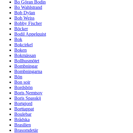
Bo Göran Bodin
Bo Wahlstrand
Bob Dylan
Bob Weiss
Bobby Fischer
Böcker
Bodil Appelquist
Bok
Bokcirkel
Boken
Bokmässan
Bollhusmötet
Bombningar
Bombningarna
Bön
Bon soir
Bordsbön
Boris Nemtsov
Boris Spasskij
Bortgjord
Borttappat
Boulebar
Brådska
Brasilien
Brasomdetär