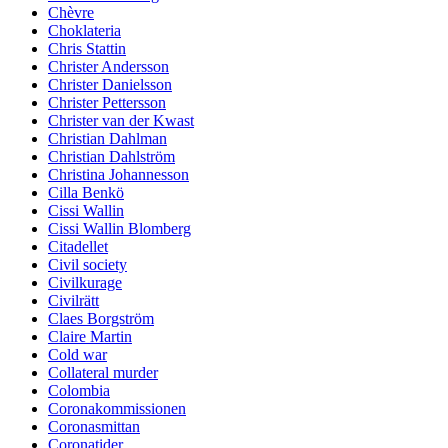
Chèvre
Choklateria
Chris Stattin
Christer Andersson
Christer Danielsson
Christer Pettersson
Christer van der Kwast
Christian Dahlman
Christian Dahlström
Christina Johannesson
Cilla Benkö
Cissi Wallin
Cissi Wallin Blomberg
Citadellet
Civil society
Civilkurage
Civilrätt
Claes Borgström
Claire Martin
Cold war
Collateral murder
Colombia
Coronakommissionen
Coronasmittan
Coronatider