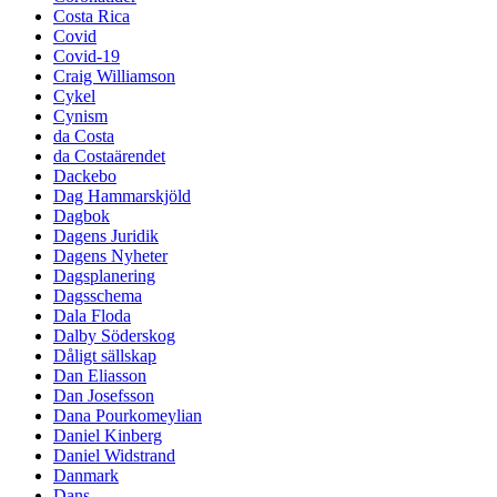
Costa Rica
Covid
Covid-19
Craig Williamson
Cykel
Cynism
da Costa
da Costaärendet
Dackebo
Dag Hammarskjöld
Dagbok
Dagens Juridik
Dagens Nyheter
Dagsplanering
Dagsschema
Dala Floda
Dalby Söderskog
Dåligt sällskap
Dan Eliasson
Dan Josefsson
Dana Pourkomeylian
Daniel Kinberg
Daniel Widstrand
Danmark
Dans