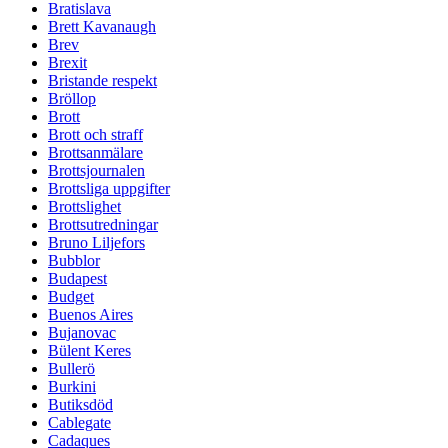
Bratislava
Brett Kavanaugh
Brev
Brexit
Bristande respekt
Bröllop
Brott
Brott och straff
Brottsanmälare
Brottsjournalen
Brottsliga uppgifter
Brottslighet
Brottsutredningar
Bruno Liljefors
Bubblor
Budapest
Budget
Buenos Aires
Bujanovac
Bülent Keres
Bullerö
Burkini
Butiksdöd
Cablegate
Cadaques