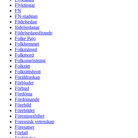
Flyktingar
FN
FN-stadgan
Födelsedag
födelsedagar
Födelsedagsfirande
Folke Pajo
Folkhemmet
Folkmängd
Folkmord
Folkomröstning
Folkrätt
Folkrättsbrott
Föräldraskap
Förbjudet
Förbud
Fördöma
Fördömande
Förebild
Förebilder
Föreningsfrihet
Forensisk vetenskap
Föresatser
Förfall