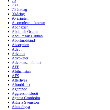
70
730
75-årsdag
90-åring
95-åringen
A complete unknown
Abchazien
Abdullah Öcalan
Abdulrazak Gurnah
Abortmotstånd
Absorption
Adept
Advokat
Advokater
Advokatsamfundet
ÅFF
Afghanistan
AFS
Afterlives
Aftonbladet
Agerande
Aggressionsbrott
Agneta Cronholm
Agneta Svensson
Ahmadiyya