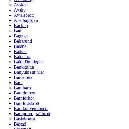
Avsked
Avsky
Avtalsbrott
Azerbajdzjan
Backup
Bad
Bagage
Bakgrund
Balans
Balkan
Balticum
Baltutlämningen
Bankkultur
Banyuls sur Mer
Barcelona
Barn
Barnbarn
Barndomen
Barnförhör
Barnfridsbrott
Barnkonventionen
Barnpornografibrott
Basinkomst
Båstad