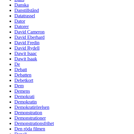
Danska
Danstillstånd
Datatrassel
Dator
Datorer
David Cameron
David Eberhard
David Fredin
David Rydell
Dawit Isaac
Dawit Isaak
De
Debatt
Debatten
Debetkort
Dem
Demens
Demokrati
Demokratin
Demokratirörelsen
Demonstration
Demonstrationer
Demonstrationsfrihet
Den röda filmen