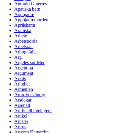
Antonio Guterres
Apatiska barn
Appojaure
Appojauremorden
Aprilskämt
Arabiska
Arbete
Arbetsbörda
Arbetsrätt
Arbogafallet
Arg
Argelès sur Mer
Argentina
Argument
Arktis
Ärlighet
Armenien
Aron Verständig
Årsdagar
Arsenall
Artificiell intelligens
Artikel
Artister
Artros
Artyom Kamardin