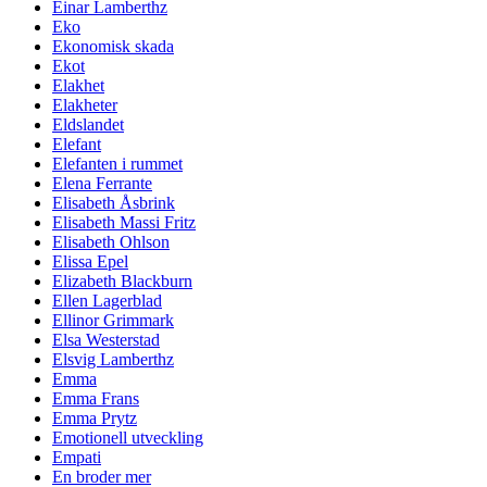
Einar Lamberthz
Eko
Ekonomisk skada
Ekot
Elakhet
Elakheter
Eldslandet
Elefant
Elefanten i rummet
Elena Ferrante
Elisabeth Åsbrink
Elisabeth Massi Fritz
Elisabeth Ohlson
Elissa Epel
Elizabeth Blackburn
Ellen Lagerblad
Ellinor Grimmark
Elsa Westerstad
Elsvig Lamberthz
Emma
Emma Frans
Emma Prytz
Emotionell utveckling
Empati
En broder mer