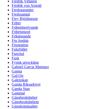
Fredrik Virtanen
Fredrik von Arnold
Fredsgarantier
Fredssamtal
Frey Björlingson
Frihet
Frihetsberövande
Frihetsmord
Frikännande
Fru Justitia
Frustration
Fulufjället
Funchal
Fusk
Fysisk utveckling
Gabriel Garcia Marquez
Gagna
Gal-On
Galenskap
Gamla Riksarkivet
Gamla Stan
Gammal
Gängbrottslighet
Gängbrottslighete
Gängkriminalitet