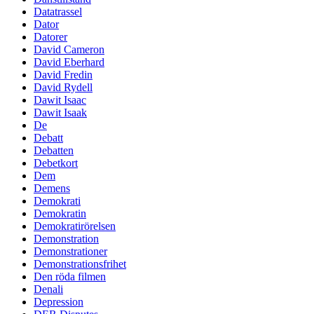
Datatrassel
Dator
Datorer
David Cameron
David Eberhard
David Fredin
David Rydell
Dawit Isaac
Dawit Isaak
De
Debatt
Debatten
Debetkort
Dem
Demens
Demokrati
Demokratin
Demokratirörelsen
Demonstration
Demonstrationer
Demonstrationsfrihet
Den röda filmen
Denali
Depression