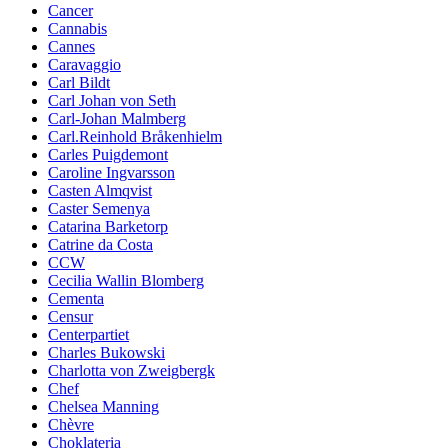
Cancer
Cannabis
Cannes
Caravaggio
Carl Bildt
Carl Johan von Seth
Carl-Johan Malmberg
Carl.Reinhold Bråkenhielm
Carles Puigdemont
Caroline Ingvarsson
Casten Almqvist
Caster Semenya
Catarina Barketorp
Catrine da Costa
CCW
Cecilia Wallin Blomberg
Cementa
Censur
Centerpartiet
Charles Bukowski
Charlotta von Zweigbergk
Chef
Chelsea Manning
Chèvre
Choklateria