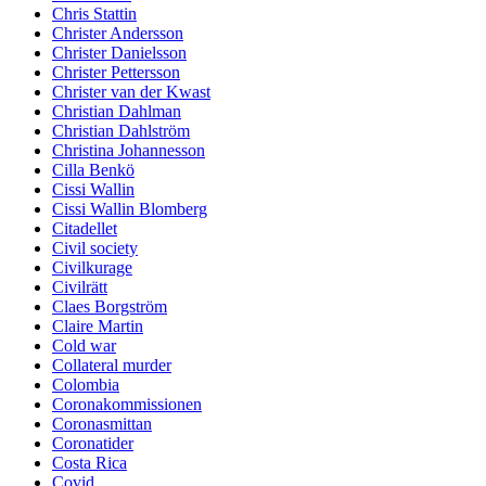
Chris Stattin
Christer Andersson
Christer Danielsson
Christer Pettersson
Christer van der Kwast
Christian Dahlman
Christian Dahlström
Christina Johannesson
Cilla Benkö
Cissi Wallin
Cissi Wallin Blomberg
Citadellet
Civil society
Civilkurage
Civilrätt
Claes Borgström
Claire Martin
Cold war
Collateral murder
Colombia
Coronakommissionen
Coronasmittan
Coronatider
Costa Rica
Covid