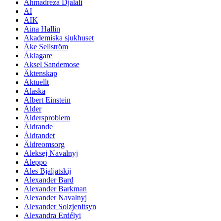
Ahmadreza Djalali
AI
AIK
Aina Hallin
Akademiska sjukhuset
Åke Sellström
Åklagare
Aksel Sandemose
Äktenskap
Aktuellt
Alaska
Albert Einstein
Ålder
Åldersproblem
Åldrande
Åldrandet
Äldreomsorg
Aleksej Navalnyj
Aleppo
Ales Bjaljatskij
Alexander Bard
Alexander Barkman
Alexander Navalnyj
Alexander Solzjenitsyn
Alexandra Erdélyi