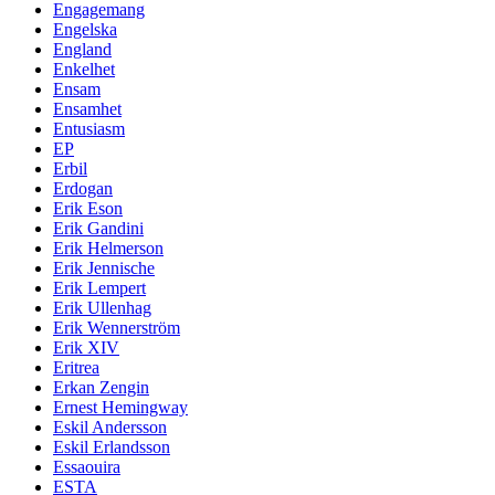
Engagemang
Engelska
England
Enkelhet
Ensam
Ensamhet
Entusiasm
EP
Erbil
Erdogan
Erik Eson
Erik Gandini
Erik Helmerson
Erik Jennische
Erik Lempert
Erik Ullenhag
Erik Wennerström
Erik XIV
Eritrea
Erkan Zengin
Ernest Hemingway
Eskil Andersson
Eskil Erlandsson
Essaouira
ESTA