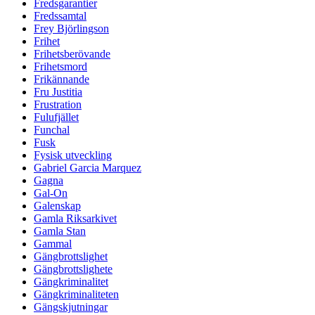
Fredsgarantier
Fredssamtal
Frey Björlingson
Frihet
Frihetsberövande
Frihetsmord
Frikännande
Fru Justitia
Frustration
Fulufjället
Funchal
Fusk
Fysisk utveckling
Gabriel Garcia Marquez
Gagna
Gal-On
Galenskap
Gamla Riksarkivet
Gamla Stan
Gammal
Gängbrottslighet
Gängbrottslighete
Gängkriminalitet
Gängkriminaliteten
Gängskjutningar