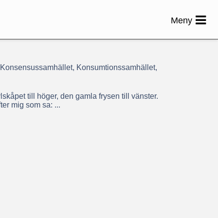
Meny
n, Konsensussamhället, Konsumtionssamhället,
skåpet till höger, den gamla frysen till vänster.
r mig som sa: ...