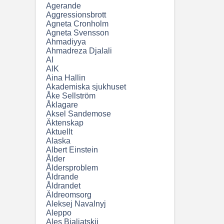
Agerande
Aggressionsbrott
Agneta Cronholm
Agneta Svensson
Ahmadiyya
Ahmadreza Djalali
AI
AIK
Aina Hallin
Akademiska sjukhuset
Åke Sellström
Åklagare
Aksel Sandemose
Äktenskap
Aktuellt
Alaska
Albert Einstein
Ålder
Åldersproblem
Åldrande
Åldrandet
Äldreomsorg
Aleksej Navalnyj
Aleppo
Ales Bjaljatskij