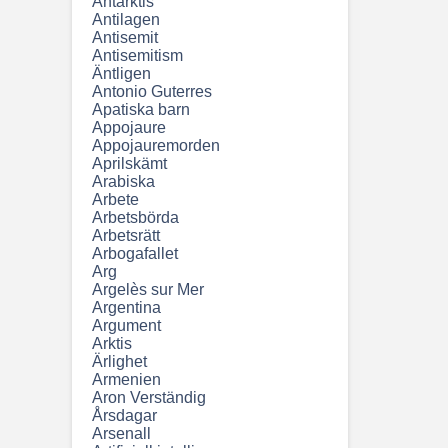
Antarktis
Antilagen
Antisemit
Antisemitism
Äntligen
Antonio Guterres
Apatiska barn
Appojaure
Appojauremorden
Aprilskämt
Arabiska
Arbete
Arbetsbörda
Arbetsrätt
Arbogafallet
Arg
Argelès sur Mer
Argentina
Argument
Arktis
Ärlighet
Armenien
Aron Verständig
Årsdagar
Arsenall