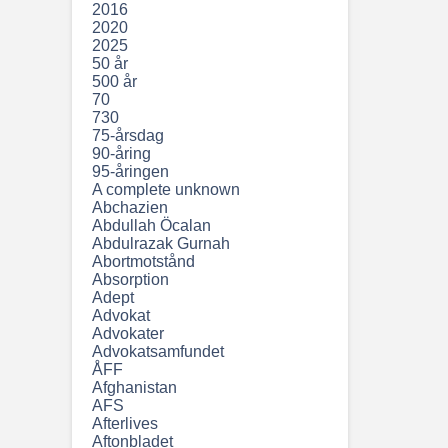
2016
2020
2025
50 år
500 år
70
730
75-årsdag
90-åring
95-åringen
A complete unknown
Abchazien
Abdullah Öcalan
Abdulrazak Gurnah
Abortmotstånd
Absorption
Adept
Advokat
Advokater
Advokatsamfundet
ÅFF
Afghanistan
AFS
Afterlives
Aftonbladet