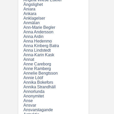
Ängslighet
Aniara
Ankara
Anklagelser
Anmälan
Ann-Marie Begler
Anna Andersson
Anna Ardin
Anna Hedenmo
Anna Kinberg Batra
Anna Lindstedt
Anna-Karin Kask
Annat
Anne Careborg
Anne Ramberg
Annelie Bengtsson
Annie Lööf
Annika Bokefors
Annika Strandhäll
Annorlunda
Anonymitet
Anse
Ansvar
Ansvarstagande