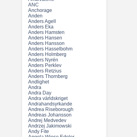
ANC
Anchorage
Anden
Anders Agell
Anders Eka
Anders Hamsten
Anders Hansen
Anders Hansson
Anders Hasselbohm
Anders Holmberg
Anders Nyrén
Anders Perklev
Anders Retzius
Anders Thornberg
Andlighet
Andra
Andra Day
Andra världskriget
Andrahandsyrkande
Andrea Riseborough
Andreas Johansson
Andrej Medvedev
Andrzej Jakimowski
Andy Fite
Angela Wiese Edeler