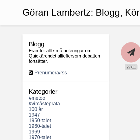
Göran Lambertz:
Blogg, Kö
Blogg
Framför allt små noteringar om
Quickärendet allteftersom debatten
fortsätter.
27/11
Prenumera/rss
Kategorier
#metoo
#vimåsteprata
100 år
1947
1950-talet
1960-talet
1969
1970-talet