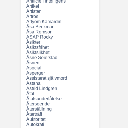
Artificiell intelligens
Artikel
Artister
Artros
Artyom Kamardin
Åsa Beckman
Åsa Romson
ASAP Rocky
Åsikter
Åsiktsfrihet
Åsiktslikhet
Åsne Seierstad
Åsnen
Asocial
Asperger
Assisterat självmord
Astana
Astrid Lindgren
Åtal
Åtalsunderlåtelse
Återseende
Återställning
Återträff
Auktoritet
Autokrati