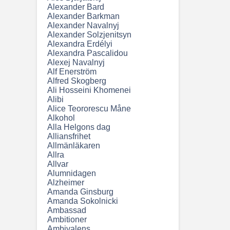
Alexander Bard
Alexander Barkman
Alexander Navalnyj
Alexander Solzjenitsyn
Alexandra Erdélyi
Alexandra Pascalidou
Alexej Navalnyj
Alf Enerström
Alfred Skogberg
Ali Hosseini Khomenei
Alibi
Alice Teororescu Måne
Alkohol
Alla Helgons dag
Alliansfrihet
Allmänläkaren
Allra
Allvar
Alumnidagen
Alzheimer
Amanda Ginsburg
Amanda Sokolnicki
Ambassad
Ambitioner
Ambivalens