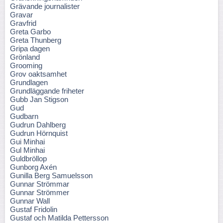
Grävande journalister
Gravar
Gravfrid
Greta Garbo
Greta Thunberg
Gripa dagen
Grönland
Grooming
Grov oaktsamhet
Grundlagen
Grundläggande friheter
Gubb Jan Stigson
Gud
Gudbarn
Gudrun Dahlberg
Gudrun Hörnquist
Gui Minhai
Gul Minhai
Guldbröllop
Gunborg Axén
Gunilla Berg Samuelsson
Gunnar Strömmar
Gunnar Strömmer
Gunnar Wall
Gustaf Fridolin
Gustaf och Matilda Pettersson