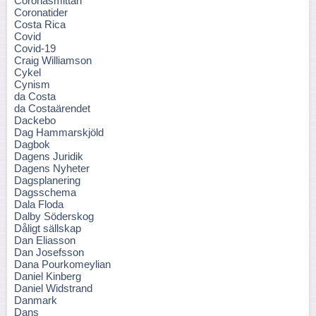
Coronasmittan
Coronatider
Costa Rica
Covid
Covid-19
Craig Williamson
Cykel
Cynism
da Costa
da Costaärendet
Dackebo
Dag Hammarskjöld
Dagbok
Dagens Juridik
Dagens Nyheter
Dagsplanering
Dagsschema
Dala Floda
Dalby Söderskog
Dåligt sällskap
Dan Eliasson
Dan Josefsson
Dana Pourkomeylian
Daniel Kinberg
Daniel Widstrand
Danmark
Dans