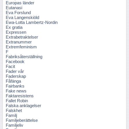
Europas länder
Eutanasi
Eva Forslund
Eva Langenskiöld
Ewa-Lotta Lambertz-Nordin
Ex gratia
Expressen
Extrabetraktelser
Extranummer
Extremfeminism
F
Fabriksåterställning
Facebook
Facit
Fader vår
Faderskap
Fåfänga
Fairbanks
Fake news
Faktaresistens
Fallet Robin
Falska anklagelser
Falskhet
Familj
Familjeberättelse
Familjeliv