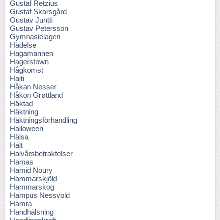
Gustaf Retzius
Gustaf Skarsgård
Gustav Juntti
Gustav Petersson
Gymnasielagen
Hädelse
Hagamannen
Hagerstown
Hågkomst
Haiti
Håkan Nesser
Håkon Grøttland
Häktad
Häktning
Häktningsförhandling
Halloween
Hälsa
Halt
Halvårsbetraktelser
Hamas
Hamid Noury
Hammarskjöld
Hammarskog
Hampus Nessvold
Hamra
Handhälsning