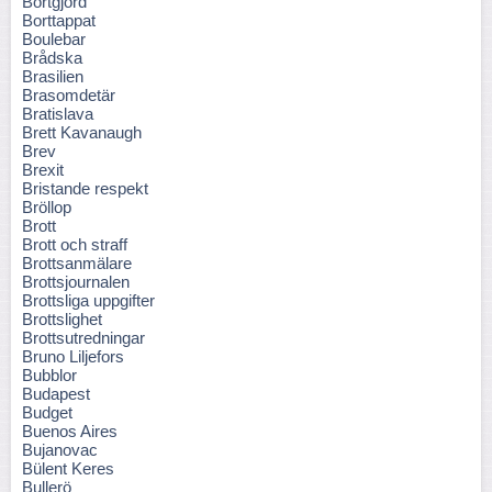
Bortgjord
Borttappat
Boulebar
Brådska
Brasilien
Brasomdetär
Bratislava
Brett Kavanaugh
Brev
Brexit
Bristande respekt
Bröllop
Brott
Brott och straff
Brottsanmälare
Brottsjournalen
Brottsliga uppgifter
Brottslighet
Brottsutredningar
Bruno Liljefors
Bubblor
Budapest
Budget
Buenos Aires
Bujanovac
Bülent Keres
Bullerö