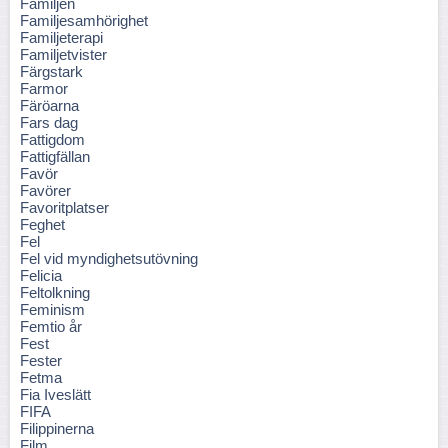
Familjen
Familjesamhörighet
Familjeterapi
Familjetvister
Färgstark
Farmor
Färöarna
Fars dag
Fattigdom
Fattigfällan
Favör
Favörer
Favoritplatser
Feghet
Fel
Fel vid myndighetsutövning
Felicia
Feltolkning
Feminism
Femtio år
Fest
Fester
Fetma
Fia Iveslätt
FIFA
Filippinerna
Film