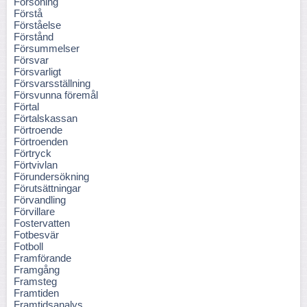
Försoning
Förstå
Förståelse
Förstånd
Försummelser
Försvar
Försvarligt
Försvarsställning
Försvunna föremål
Förtal
Förtalskassan
Förtroende
Förtroenden
Förtryck
Förtvivlan
Förundersökning
Förutsättningar
Förvandling
Förvillare
Fostervatten
Fotbesvär
Fotboll
Framförande
Framgång
Framsteg
Framtiden
Framtidsanalys