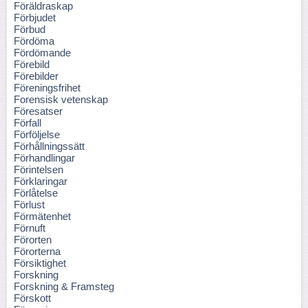
Föräldraskap
Förbjudet
Förbud
Fördöma
Fördömande
Förebild
Förebilder
Föreningsfrihet
Forensisk vetenskap
Föresatser
Förfall
Förföljelse
Förhållningssätt
Förhandlingar
Förintelsen
Förklaringar
Förlåtelse
Förlust
Förmätenhet
Förnuft
Förorten
Förorterna
Försiktighet
Forskning
Forskning & Framsteg
Förskott