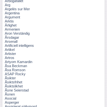
Arbogafallet
Arg
Argelès sur Mer
Argentina
Argument
Arktis
Ärlighet
Armenien
Aron Verständig
Årsdagar
Arsenall
Artificiell intelligens
Artikel
Artister
Artros
Artyom Kamardin
Åsa Beckman
Åsa Romson
ASAP Rocky
Åsikter
Åsiktsfrihet
Åsiktslikhet
Åsne Seierstad
Åsnen
Asocial
Asperger
Assisterat självmord