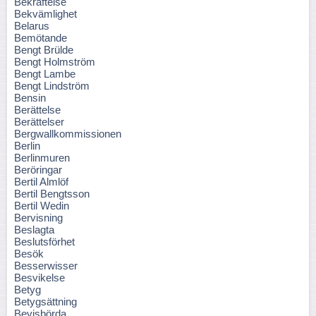
Bekräftelse
Bekvämlighet
Belarus
Bemötande
Bengt Brülde
Bengt Holmström
Bengt Lambe
Bengt Lindström
Bensin
Berättelse
Berättelser
Bergwallkommissionen
Berlin
Berlinmuren
Beröringar
Bertil Almlöf
Bertil Bengtsson
Bertil Wedin
Bervisning
Beslagta
Beslutsförhet
Besök
Besserwisser
Besvikelse
Betyg
Betygsättning
Bevisbörda