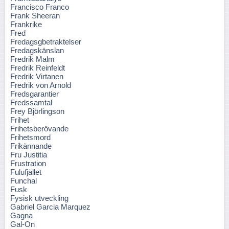
Francisco Franco
Frank Sheeran
Frankrike
Fred
Fredagsgbetraktelser
Fredagskänslan
Fredrik Malm
Fredrik Reinfeldt
Fredrik Virtanen
Fredrik von Arnold
Fredsgarantier
Fredssamtal
Frey Björlingson
Frihet
Frihetsberövande
Frihetsmord
Frikännande
Fru Justitia
Frustration
Fulufjället
Funchal
Fusk
Fysisk utveckling
Gabriel Garcia Marquez
Gagna
Gal-On