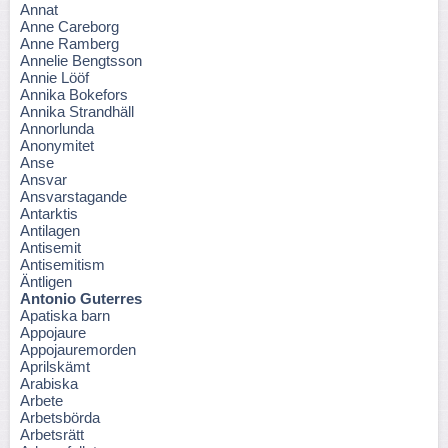
Annat
Anne Careborg
Anne Ramberg
Annelie Bengtsson
Annie Lööf
Annika Bokefors
Annika Strandhäll
Annorlunda
Anonymitet
Anse
Ansvar
Ansvarstagande
Antarktis
Antilagen
Antisemit
Antisemitism
Äntligen
Antonio Guterres
Apatiska barn
Appojaure
Appojauremorden
Aprilskämt
Arabiska
Arbete
Arbetsbörda
Arbetsrätt