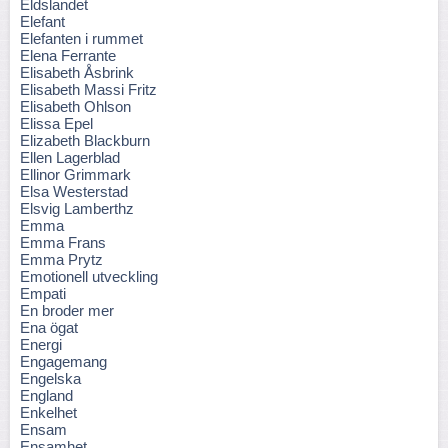
Eldslandet
Elefant
Elefanten i rummet
Elena Ferrante
Elisabeth Åsbrink
Elisabeth Massi Fritz
Elisabeth Ohlson
Elissa Epel
Elizabeth Blackburn
Ellen Lagerblad
Ellinor Grimmark
Elsa Westerstad
Elsvig Lamberthz
Emma
Emma Frans
Emma Prytz
Emotionell utveckling
Empati
En broder mer
Ena ögat
Energi
Engagemang
Engelska
England
Enkelhet
Ensam
Ensamhet