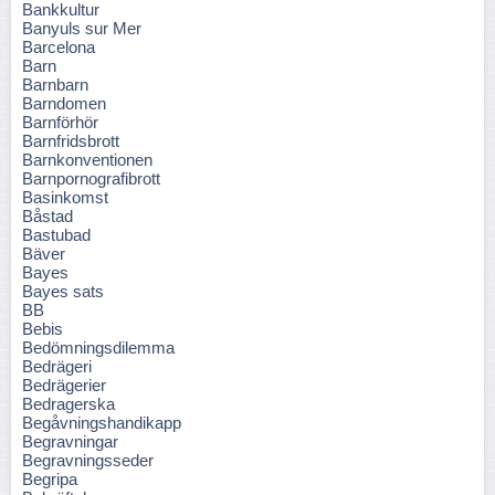
Bankkultur
Banyuls sur Mer
Barcelona
Barn
Barnbarn
Barndomen
Barnförhör
Barnfridsbrott
Barnkonventionen
Barnpornografibrott
Basinkomst
Båstad
Bastubad
Bäver
Bayes
Bayes sats
BB
Bebis
Bedömningsdilemma
Bedrägeri
Bedrägerier
Bedragerska
Begåvningshandikapp
Begravningar
Begravningsseder
Begripa