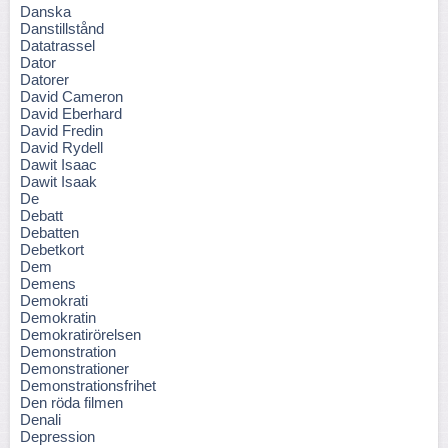
Danska
Danstillstånd
Datatrassel
Dator
Datorer
David Cameron
David Eberhard
David Fredin
David Rydell
Dawit Isaac
Dawit Isaak
De
Debatt
Debatten
Debetkort
Dem
Demens
Demokrati
Demokratin
Demokratirörelsen
Demonstration
Demonstrationer
Demonstrationsfrihet
Den röda filmen
Denali
Depression