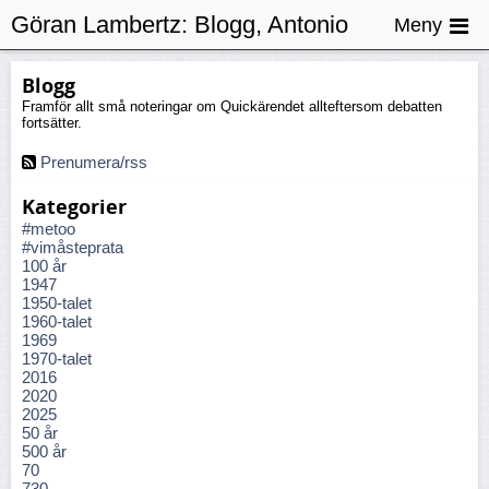
Göran Lambertz:
Blogg, Antonio
Meny
Guterres
Blogg
Framför allt små noteringar om Quickärendet allteftersom debatten
fortsätter.
Prenumera/rss
Kategorier
#metoo
#vimåsteprata
100 år
1947
1950-talet
1960-talet
1969
1970-talet
2016
2020
2025
50 år
500 år
70
730