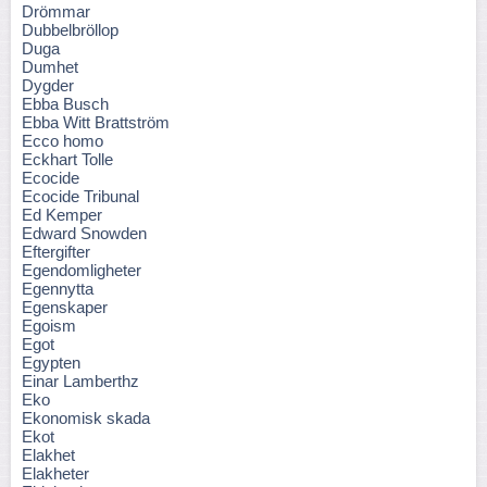
Drömmar
Dubbelbröllop
Duga
Dumhet
Dygder
Ebba Busch
Ebba Witt Brattström
Ecco homo
Eckhart Tolle
Ecocide
Ecocide Tribunal
Ed Kemper
Edward Snowden
Eftergifter
Egendomligheter
Egennytta
Egenskaper
Egoism
Egot
Egypten
Einar Lamberthz
Eko
Ekonomisk skada
Ekot
Elakhet
Elakheter