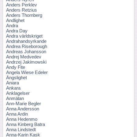
Anders Perklev
Anders Retzius
Anders Thornberg
Andlighet
Andra
Andra Day
Andra världskriget
Andrahandsyrkande
Andrea Riseborough
Andreas Johansson
Andrej Medvedev
Andrzej Jakimowski
Andy Fite
Angela Wiese Edeler
Ängslighet
Aniara
Ankara
Anklagelser
Anmälan
Ann-Marie Begler
Anna Andersson
Anna Ardin
Anna Hedenmo
Anna Kinberg Batra
Anna Lindstedt
Anna-Karin Kask