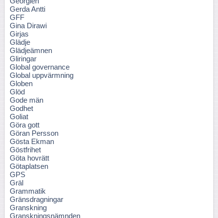
Georgien
Gerda Antti
GFF
Gina Dirawi
Girjas
Glädje
Glädjeämnen
Gliringar
Global governance
Global uppvärmning
Globen
Glöd
Gode män
Godhet
Goliat
Göra gott
Göran Persson
Gösta Ekman
Göstfrihet
Göta hovrätt
Götaplatsen
GPS
Gräl
Grammatik
Gränsdragningar
Granskning
Granskningsnämnden