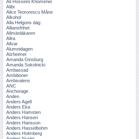
Ali Hosseini Khomenei
Alibi
Alice Teororescu Måne
Alkohol
Alla Helgons dag
Alliansfrihet
Allmänläkaren
Allra
Allvar
Alumnidagen
Alzheimer
Amanda Ginsburg
Amanda Sokolnicki
Ambassad
Ambitioner
Ambivalens
ANC
Anchorage
Anden
Anders Agell
Anders Eka
Anders Hamsten
Anders Hansen
Anders Hansson
Anders Hasselbohm
Anders Holmberg
Anders Nyrén