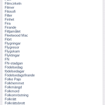
Filmcirkeln
Filmer
Filosofi
Filter
Finhet
Fira
Firande
Fittjamålet
Fleetwood Mac
Flört
Flygningar
Flygresor
Flygskam
Flyktingar
FN
FN-stadgan
Födelsedag
födelsedagar
Födelsedagsfirande
Folke Pajo
Folkhemmet
Folkmängd
Folkmord
Folkomröstning
Folkrätt
Folkrättsbrott