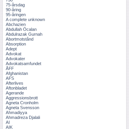
75-årsdag
90-åring
95-åringen
A complete unknown
Abchazien
Abdullah Öcalan
Abdulrazak Gurnah
Abortmotstånd
Absorption
Adept
Advokat
Advokater
Advokatsamfundet
ÅFF
Afghanistan
AFS
Afterlives
Aftonbladet
Agerande
Aggressionsbrott
Agneta Cronholm
Agneta Svensson
Ahmadiyya
Ahmadreza Djalali
AI
AIK