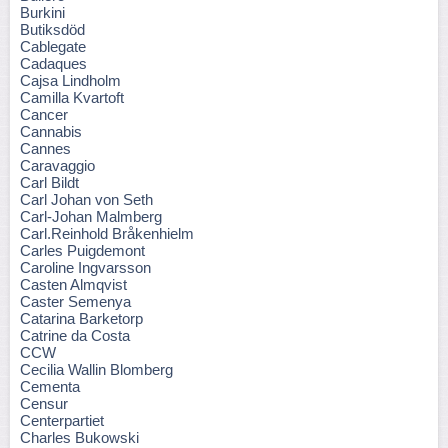
Burkini
Butiksdöd
Cablegate
Cadaques
Cajsa Lindholm
Camilla Kvartoft
Cancer
Cannabis
Cannes
Caravaggio
Carl Bildt
Carl Johan von Seth
Carl-Johan Malmberg
Carl.Reinhold Bråkenhielm
Carles Puigdemont
Caroline Ingvarsson
Casten Almqvist
Caster Semenya
Catarina Barketorp
Catrine da Costa
CCW
Cecilia Wallin Blomberg
Cementa
Censur
Centerpartiet
Charles Bukowski