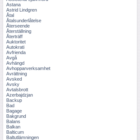
Astana
Astrid Lindgren
Åtal
Åtalsunderlåtelse
Återseende
Återställning
Återträff
Auktoritet
Autokrati
Avfrienda
Avgå
Avhängd
Avhopparverksamhet
Avrättning
Avsked
Avsky
Avtalsbrott
Azerbajdzjan
Backup
Bad
Bagage
Bakgrund
Balans
Balkan
Balticum
Baltutlämningen