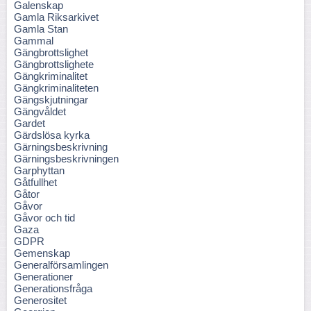
Galenskap
Gamla Riksarkivet
Gamla Stan
Gammal
Gängbrottslighet
Gängbrottslighete
Gängkriminalitet
Gängkriminaliteten
Gängskjutningar
Gängvåldet
Gardet
Gärdslösa kyrka
Gärningsbeskrivning
Gärningsbeskrivningen
Garphyttan
Gåtfullhet
Gåtor
Gåvor
Gåvor och tid
Gaza
GDPR
Gemenskap
Generalförsamlingen
Generationer
Generationsfråga
Generositet