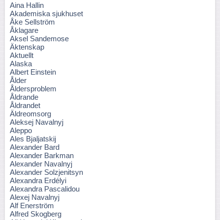
Aina Hallin
Akademiska sjukhuset
Åke Sellström
Åklagare
Aksel Sandemose
Äktenskap
Aktuellt
Alaska
Albert Einstein
Ålder
Åldersproblem
Åldrande
Åldrandet
Äldreomsorg
Aleksej Navalnyj
Aleppo
Ales Bjaljatskij
Alexander Bard
Alexander Barkman
Alexander Navalnyj
Alexander Solzjenitsyn
Alexandra Erdélyi
Alexandra Pascalidou
Alexej Navalnyj
Alf Enerström
Alfred Skogberg