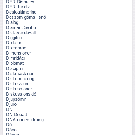
DER Disputes
DER Juridik
Deslegitimering
Det som göms i snö
Dialog
Diamant Salihu
Dick Sundevall
Diggiloo
Diktatur
Dilemman
Dimensioner
Dimridåer
Diplomati
Disciplin
Diskmaskiner
Diskriminering
Diskussion
Diskussioner
Diskussionsidé
Djupsömn
Djurö
DN
DN Debatt
DNA-undersökning
Dö
Döda
Döden