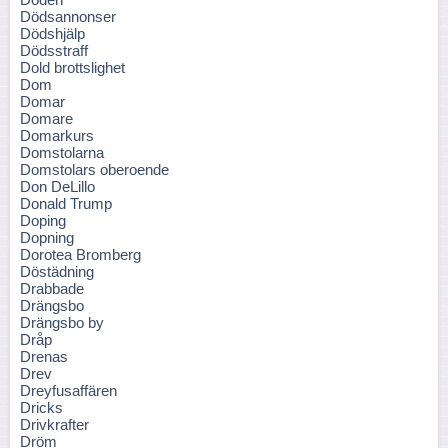
Dödsannonser
Dödshjälp
Dödsstraff
Dold brottslighet
Dom
Domar
Domare
Domarkurs
Domstolarna
Domstolars oberoende
Don DeLillo
Donald Trump
Doping
Dopning
Dorotea Bromberg
Döstädning
Drabbade
Drängsbo
Drängsbo by
Dråp
Drenas
Drev
Dreyfusaffären
Dricks
Drivkrafter
Dröm