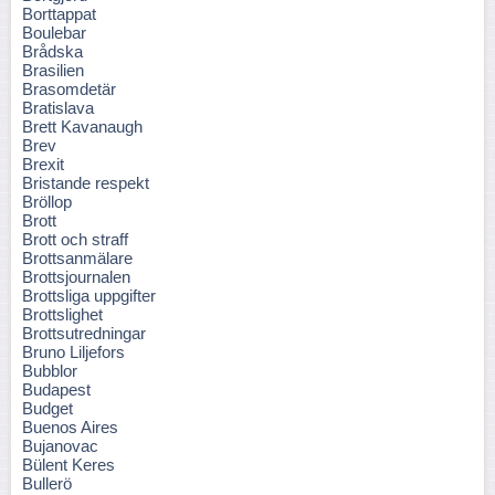
Borttappat
Boulebar
Brådska
Brasilien
Brasomdetär
Bratislava
Brett Kavanaugh
Brev
Brexit
Bristande respekt
Bröllop
Brott
Brott och straff
Brottsanmälare
Brottsjournalen
Brottsliga uppgifter
Brottslighet
Brottsutredningar
Bruno Liljefors
Bubblor
Budapest
Budget
Buenos Aires
Bujanovac
Bülent Keres
Bullerö