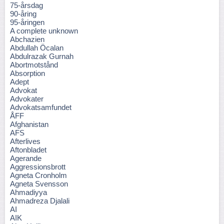
75-årsdag
90-åring
95-åringen
A complete unknown
Abchazien
Abdullah Öcalan
Abdulrazak Gurnah
Abortmotstånd
Absorption
Adept
Advokat
Advokater
Advokatsamfundet
ÅFF
Afghanistan
AFS
Afterlives
Aftonbladet
Agerande
Aggressionsbrott
Agneta Cronholm
Agneta Svensson
Ahmadiyya
Ahmadreza Djalali
AI
AIK