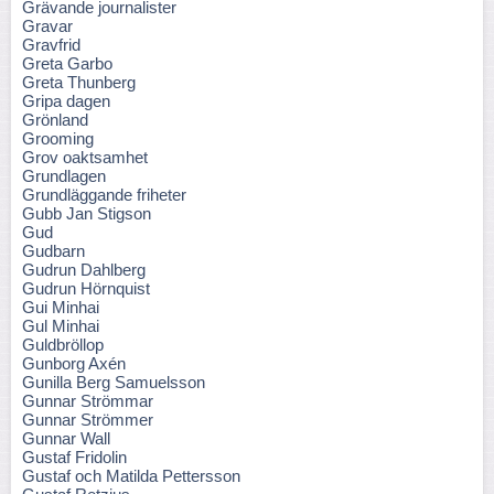
Grävande journalister
Gravar
Gravfrid
Greta Garbo
Greta Thunberg
Gripa dagen
Grönland
Grooming
Grov oaktsamhet
Grundlagen
Grundläggande friheter
Gubb Jan Stigson
Gud
Gudbarn
Gudrun Dahlberg
Gudrun Hörnquist
Gui Minhai
Gul Minhai
Guldbröllop
Gunborg Axén
Gunilla Berg Samuelsson
Gunnar Strömmar
Gunnar Strömmer
Gunnar Wall
Gustaf Fridolin
Gustaf och Matilda Pettersson