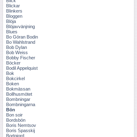
Blick
Blickar
Blinkers
Bloggen
Blöja
Blöjavvänjning
Blues
Bo Göran Bodin
Bo Wahlstrand
Bob Dylan
Bob Weiss
Bobby Fischer
Böcker
Bodil Appelquist
Bok
Bokcirkel
Boken
Bokmässan
Bollhusmötet
Bombningar
Bombningarna
Bön
Bon soir
Bordsbön
Boris Nemtsov
Boris Spasskij
Bortgjord