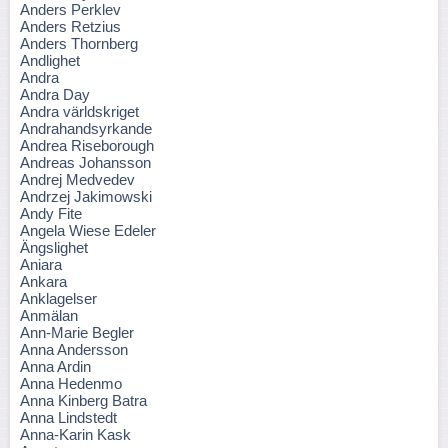
Anders Perklev
Anders Retzius
Anders Thornberg
Andlighet
Andra
Andra Day
Andra världskriget
Andrahandsyrkande
Andrea Riseborough
Andreas Johansson
Andrej Medvedev
Andrzej Jakimowski
Andy Fite
Angela Wiese Edeler
Ängslighet
Aniara
Ankara
Anklagelser
Anmälan
Ann-Marie Begler
Anna Andersson
Anna Ardin
Anna Hedenmo
Anna Kinberg Batra
Anna Lindstedt
Anna-Karin Kask