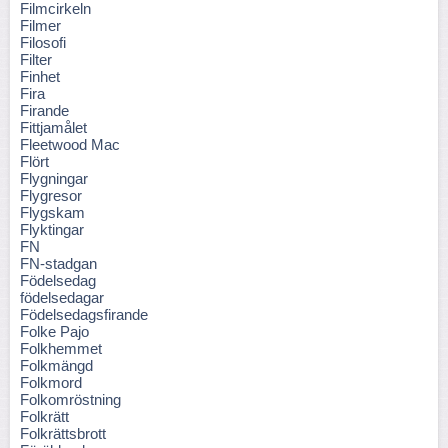
Filmcirkeln
Filmer
Filosofi
Filter
Finhet
Fira
Firande
Fittjamålet
Fleetwood Mac
Flört
Flygningar
Flygresor
Flygskam
Flyktingar
FN
FN-stadgan
Födelsedag
födelsedagar
Födelsedagsfirande
Folke Pajo
Folkhemmet
Folkmängd
Folkmord
Folkomröstning
Folkrätt
Folkrättsbrott