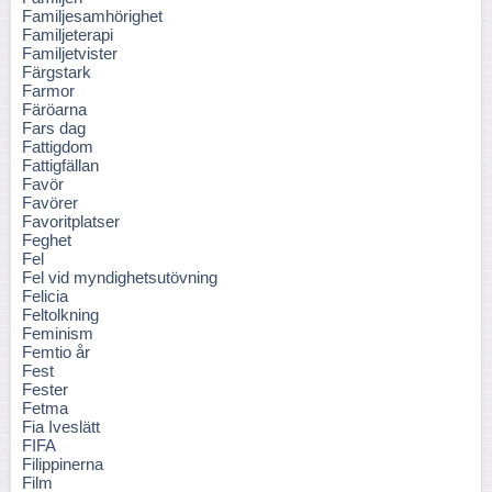
Familjesamhörighet
Familjeterapi
Familjetvister
Färgstark
Farmor
Färöarna
Fars dag
Fattigdom
Fattigfällan
Favör
Favörer
Favoritplatser
Feghet
Fel
Fel vid myndighetsutövning
Felicia
Feltolkning
Feminism
Femtio år
Fest
Fester
Fetma
Fia Iveslätt
FIFA
Filippinerna
Film