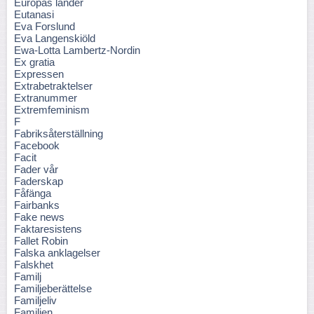
Europas länder
Eutanasi
Eva Forslund
Eva Langenskiöld
Ewa-Lotta Lambertz-Nordin
Ex gratia
Expressen
Extrabetraktelser
Extranummer
Extremfeminism
F
Fabriksåterställning
Facebook
Facit
Fader vår
Faderskap
Fåfänga
Fairbanks
Fake news
Faktaresistens
Fallet Robin
Falska anklagelser
Falskhet
Familj
Familjeberättelse
Familjeliv
Familjen