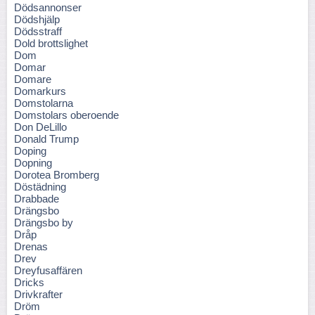
Dödsannonser
Dödshjälp
Dödsstraff
Dold brottslighet
Dom
Domar
Domare
Domarkurs
Domstolarna
Domstolars oberoende
Don DeLillo
Donald Trump
Doping
Dopning
Dorotea Bromberg
Döstädning
Drabbade
Drängsbo
Drängsbo by
Dråp
Drenas
Drev
Dreyfusaffären
Dricks
Drivkrafter
Dröm