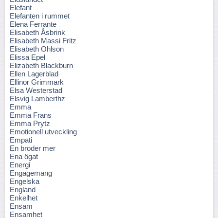
Elefant
Elefanten i rummet
Elena Ferrante
Elisabeth Åsbrink
Elisabeth Massi Fritz
Elisabeth Ohlson
Elissa Epel
Elizabeth Blackburn
Ellen Lagerblad
Ellinor Grimmark
Elsa Westerstad
Elsvig Lamberthz
Emma
Emma Frans
Emma Prytz
Emotionell utveckling
Empati
En broder mer
Ena ögat
Energi
Engagemang
Engelska
England
Enkelhet
Ensam
Ensamhet