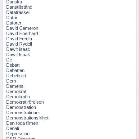
Danska
Danstillstånd
Datatrassel
Dator
Datorer
David Cameron
David Eberhard
David Fredin
David Rydell
Dawit Isaac
Dawit Isaak
De
Debatt
Debatten
Debetkort
Dem
Demens
Demokrati
Demokratin
Demokratirörelsen
Demonstration
Demonstrationer
Demonstrationsfrihet
Den röda filmen
Denali
Depression
DER Disputes