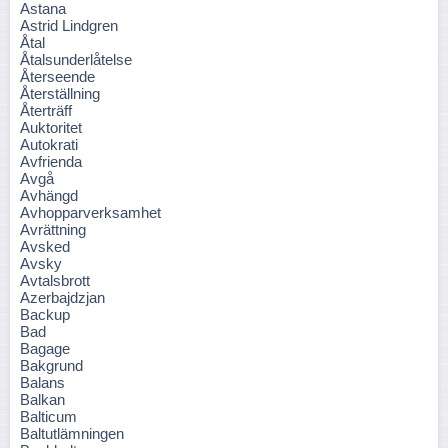
Astana
Astrid Lindgren
Åtal
Åtalsunderlåtelse
Återseende
Återställning
Återträff
Auktoritet
Autokrati
Avfrienda
Avgå
Avhängd
Avhopparverksamhet
Avrättning
Avsked
Avsky
Avtalsbrott
Azerbajdzjan
Backup
Bad
Bagage
Bakgrund
Balans
Balkan
Balticum
Baltutlämningen