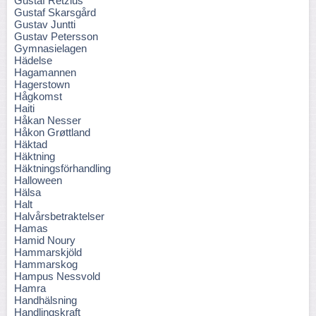
Gustaf Retzius
Gustaf Skarsgård
Gustav Juntti
Gustav Petersson
Gymnasielagen
Hädelse
Hagamannen
Hagerstown
Hågkomst
Haiti
Håkan Nesser
Håkon Grøttland
Häktad
Häktning
Häktningsförhandling
Halloween
Hälsa
Halt
Halvårsbetraktelser
Hamas
Hamid Noury
Hammarskjöld
Hammarskog
Hampus Nessvold
Hamra
Handhälsning
Handlingskraft