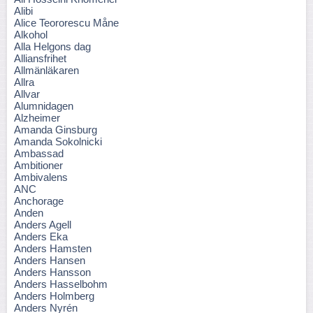
Alibi
Alice Teororescu Måne
Alkohol
Alla Helgons dag
Alliansfrihet
Allmänläkaren
Allra
Allvar
Alumnidagen
Alzheimer
Amanda Ginsburg
Amanda Sokolnicki
Ambassad
Ambitioner
Ambivalens
ANC
Anchorage
Anden
Anders Agell
Anders Eka
Anders Hamsten
Anders Hansen
Anders Hansson
Anders Hasselbohm
Anders Holmberg
Anders Nyrén