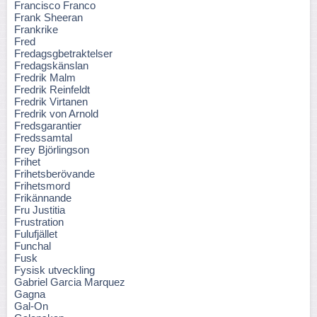
Francisco Franco
Frank Sheeran
Frankrike
Fred
Fredagsgbetraktelser
Fredagskänslan
Fredrik Malm
Fredrik Reinfeldt
Fredrik Virtanen
Fredrik von Arnold
Fredsgarantier
Fredssamtal
Frey Björlingson
Frihet
Frihetsberövande
Frihetsmord
Frikännande
Fru Justitia
Frustration
Fulufjället
Funchal
Fusk
Fysisk utveckling
Gabriel Garcia Marquez
Gagna
Gal-On