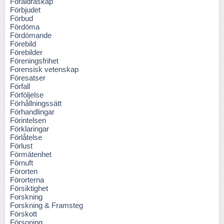
Föräldraskap
Förbjudet
Förbud
Fördöma
Fördömande
Förebild
Förebilder
Föreningsfrihet
Forensisk vetenskap
Föresatser
Förfall
Förföljelse
Förhållningssätt
Förhandlingar
Förintelsen
Förklaringar
Förlåtelse
Förlust
Förmätenhet
Förnuft
Förorten
Förorterna
Försiktighet
Forskning
Forskning & Framsteg
Förskott
Försoning