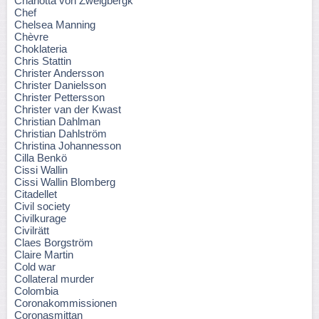
Charlotta von Zweigbergk
Chef
Chelsea Manning
Chèvre
Choklateria
Chris Stattin
Christer Andersson
Christer Danielsson
Christer Pettersson
Christer van der Kwast
Christian Dahlman
Christian Dahlström
Christina Johannesson
Cilla Benkö
Cissi Wallin
Cissi Wallin Blomberg
Citadellet
Civil society
Civilkurage
Civilrätt
Claes Borgström
Claire Martin
Cold war
Collateral murder
Colombia
Coronakommissionen
Coronasmittan