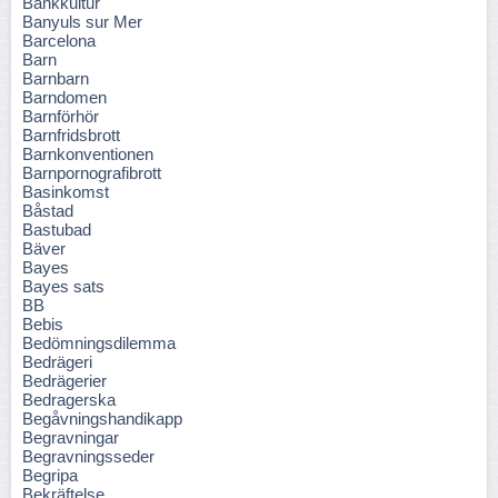
Bankkultur
Banyuls sur Mer
Barcelona
Barn
Barnbarn
Barndomen
Barnförhör
Barnfridsbrott
Barnkonventionen
Barnpornografibrott
Basinkomst
Båstad
Bastubad
Bäver
Bayes
Bayes sats
BB
Bebis
Bedömningsdilemma
Bedrägeri
Bedrägerier
Bedragerska
Begåvningshandikapp
Begravningar
Begravningsseder
Begripa
Bekräftelse