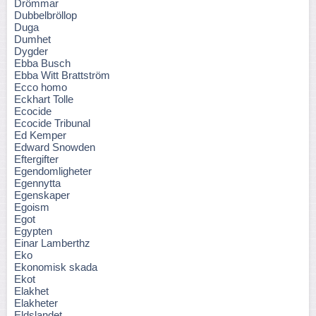
Drömmar
Dubbelbröllop
Duga
Dumhet
Dygder
Ebba Busch
Ebba Witt Brattström
Ecco homo
Eckhart Tolle
Ecocide
Ecocide Tribunal
Ed Kemper
Edward Snowden
Eftergifter
Egendomligheter
Egennytta
Egenskaper
Egoism
Egot
Egypten
Einar Lamberthz
Eko
Ekonomisk skada
Ekot
Elakhet
Elakheter
Eldslandet