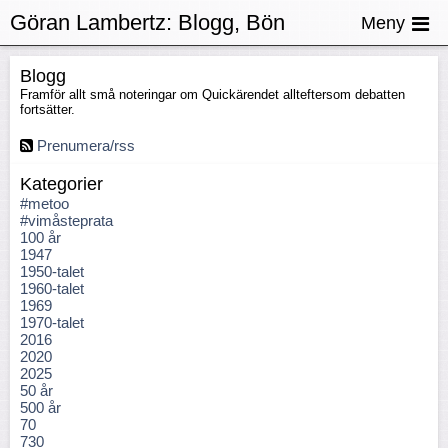
Göran Lambertz:
Blogg, Bön
Meny
Blogg
Framför allt små noteringar om Quickärendet allteftersom debatten
fortsätter.
Prenumera/rss
Kategorier
#metoo
#vimåsteprata
100 år
1947
1950-talet
1960-talet
1969
1970-talet
2016
2020
2025
50 år
500 år
70
730