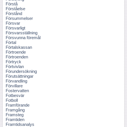
Förstå
Förståelse
Förstånd
Försummelser
Försvar
Försvarligt
Försvarsställning
Försvunna föremål
Förtal
Förtalskassan
Förtroende
Förtroenden
Förtryck
Förtvivlan
Förundersökning
Förutsättningar
Förvandling
Förvillare
Fostervatten
Fotbesvär
Fotboll
Framförande
Framgång
Framsteg
Framtiden
Framtidsanalys