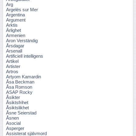
Arg
Argelès sur Mer
Argentina
Argument
Arktis
Ärlighet
Armenien
Aron Verständig
Årsdagar
Arsenall
Artificiell intelligens
Artikel
Artister
Artros
Artyom Kamardin
Åsa Beckman
Åsa Romson
ASAP Rocky
Åsikter
Åsiktsfrihet
Åsiktslikhet
Åsne Seierstad
Åsnen
Asocial
Asperger
Assisterat självmord