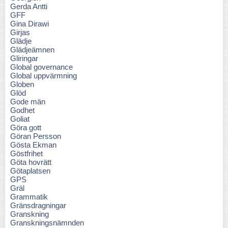
Gerda Antti
GFF
Gina Dirawi
Girjas
Glädje
Glädjeämnen
Gliringar
Global governance
Global uppvärmning
Globen
Glöd
Gode män
Godhet
Goliat
Göra gott
Göran Persson
Gösta Ekman
Göstfrihet
Göta hovrätt
Götaplatsen
GPS
Gräl
Grammatik
Gränsdragningar
Granskning
Granskningsnämnden