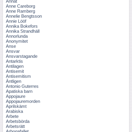
Annat
Anne Careborg
Anne Ramberg
Annelie Bengtsson
Annie Lööf
Annika Bokefors
Annika Strandhäll
Annorlunda
Anonymitet
Anse
Ansvar
Ansvarstagande
Antarktis
Antilagen
Antisemit
Antisemitism
Äntligen
Antonio Guterres
Apatiska barn
Appojaure
Appojauremorden
Aprilskämt
Arabiska
Arbete
Arbetsbörda
Arbetsrätt
Arbogafallet