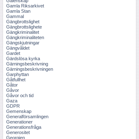
Galenskap
Gamla Riksarkivet
Gamla Stan
Gammal
Gängbrottslighet
Gängbrottslighete
Gängkriminalitet
Gängkriminaliteten
Gängskjutningar
Gängvåldet
Gardet
Gärdslösa kyrka
Gärningsbeskrivning
Gärningsbeskrivningen
Garphyttan
Gåtfullhet
Gåtor
Gåvor
Gåvor och tid
Gaza
GDPR
Gemenskap
Generalförsamlingen
Generationer
Generationsfråga
Generositet
Georgien