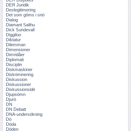
DER Juridik
Deslegitimering
Det som göms i snö
Dialog
Diamant Salihu
Dick Sundevall
Diggiloo
Diktatur
Dilemman
Dimensioner
Dimridåer
Diplomati
Disciplin
Diskmaskiner
Diskriminering
Diskussion
Diskussioner
Diskussionsidé
Djupsömn
Djurö
DN
DN Debatt
DNA-undersökning
Dö
Döda
Döden