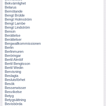
Bekvämlighet
Belarus
Bemötande
Bengt Brülde
Bengt Holmström
Bengt Lambe
Bengt Lindström
Bensin
Berättelse
Berättelser
Bergwallkommissionen
Berlin
Berlinmuren
Beröringar
Bertil Almlöf
Bertil Bengtsson
Bertil Wedin
Bervisning
Beslagta
Beslutsförhet
Besök
Besserwisser
Besvikelse
Betyg
Betygsättning
Bevisbörda