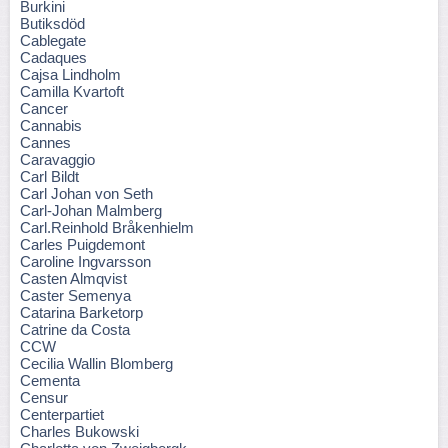
Burkini
Butiksdöd
Cablegate
Cadaques
Cajsa Lindholm
Camilla Kvartoft
Cancer
Cannabis
Cannes
Caravaggio
Carl Bildt
Carl Johan von Seth
Carl-Johan Malmberg
Carl.Reinhold Bråkenhielm
Carles Puigdemont
Caroline Ingvarsson
Casten Almqvist
Caster Semenya
Catarina Barketorp
Catrine da Costa
CCW
Cecilia Wallin Blomberg
Cementa
Censur
Centerpartiet
Charles Bukowski