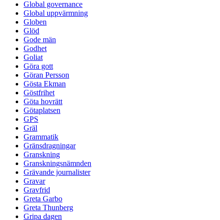
Global governance
Global uppvärmning
Globen
Glöd
Gode män
Godhet
Goliat
Göra gott
Göran Persson
Gösta Ekman
Göstfrihet
Göta hovrätt
Götaplatsen
GPS
Gräl
Grammatik
Gränsdragningar
Granskning
Granskningsnämnden
Grävande journalister
Gravar
Gravfrid
Greta Garbo
Greta Thunberg
Gripa dagen