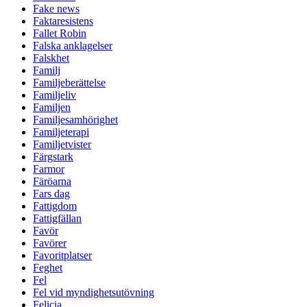
Fake news
Faktaresistens
Fallet Robin
Falska anklagelser
Falskhet
Familj
Familjeberättelse
Familjeliv
Familjen
Familjesamhörighet
Familjeterapi
Familjetvister
Färgstark
Farmor
Färöarna
Fars dag
Fattigdom
Fattigfällan
Favör
Favörer
Favoritplatser
Feghet
Fel
Fel vid myndighetsutövning
Felicia