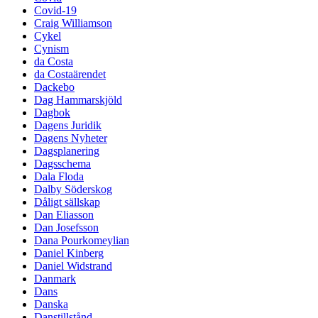
Covid-19
Craig Williamson
Cykel
Cynism
da Costa
da Costaärendet
Dackebo
Dag Hammarskjöld
Dagbok
Dagens Juridik
Dagens Nyheter
Dagsplanering
Dagsschema
Dala Floda
Dalby Söderskog
Dåligt sällskap
Dan Eliasson
Dan Josefsson
Dana Pourkomeylian
Daniel Kinberg
Daniel Widstrand
Danmark
Dans
Danska
Danstillstånd