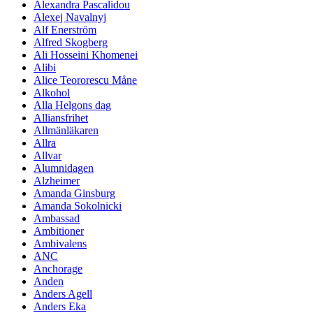
Alexandra Pascalidou
Alexej Navalnyj
Alf Enerström
Alfred Skogberg
Ali Hosseini Khomenei
Alibi
Alice Teororescu Måne
Alkohol
Alla Helgons dag
Alliansfrihet
Allmänläkaren
Allra
Allvar
Alumnidagen
Alzheimer
Amanda Ginsburg
Amanda Sokolnicki
Ambassad
Ambitioner
Ambivalens
ANC
Anchorage
Anden
Anders Agell
Anders Eka