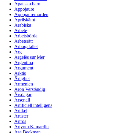
Apatiska barn
Appojaure
Appojauremorden
Aprilskämt
Arabiska
Arbete
Arbetsbörda
Arbetsrätt
Arbogafallet
Arg
Argelès sur Mer
Argentina
Argument
Arktis
Ärlighet
Armenien
Aron Verständig
Årsdagar
Arsenall
Artificiell intelligens
Artikel
Artister
Artros
Artyom Kamardin
Åsa Beckman