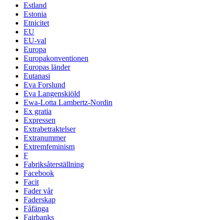
Estland
Estonia
Etnicitet
EU
EU-val
Europa
Europakonventionen
Europas länder
Eutanasi
Eva Forslund
Eva Langenskiöld
Ewa-Lotta Lambertz-Nordin
Ex gratia
Expressen
Extrabetraktelser
Extranummer
Extremfeminism
F
Fabriksåterställning
Facebook
Facit
Fader vår
Faderskap
Fåfänga
Fairbanks