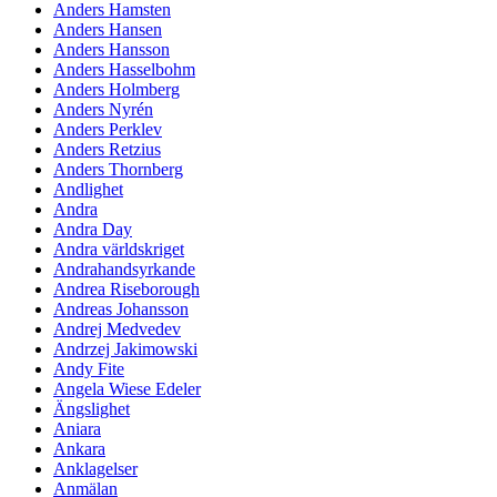
Anders Hamsten
Anders Hansen
Anders Hansson
Anders Hasselbohm
Anders Holmberg
Anders Nyrén
Anders Perklev
Anders Retzius
Anders Thornberg
Andlighet
Andra
Andra Day
Andra världskriget
Andrahandsyrkande
Andrea Riseborough
Andreas Johansson
Andrej Medvedev
Andrzej Jakimowski
Andy Fite
Angela Wiese Edeler
Ängslighet
Aniara
Ankara
Anklagelser
Anmälan