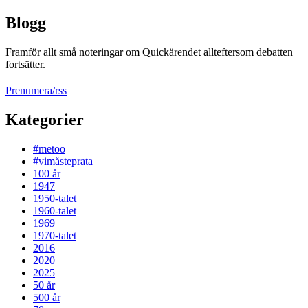
Blogg
Framför allt små noteringar om Quickärendet allteftersom debatten
fortsätter.
Prenumera/rss
Kategorier
#metoo
#vimåsteprata
100 år
1947
1950-talet
1960-talet
1969
1970-talet
2016
2020
2025
50 år
500 år