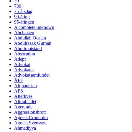
70
730
75-årsdag
90-åring
95-åringen
A complete unknown
Abchazien
Abdullah Öcalan
Abdulrazak Gurnah
Abortmotstånd
Absorption
Adept
Advokat
Advokater
Advokatsamfundet
ÅFF
Afghanistan
AFS
Afterlives
Aftonbladet
Agerande
Aggressionsbrott
Agneta Cronholm
Agneta Svensson
Ahmadiyya