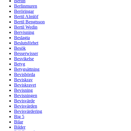
Berlin
Berlinmuren
Beröringar
Bertil Almlöf
Bertil Bengtsson
Bertil Wedin
Bervisning
Beslagta
Beslutsförhet
Besök
Besserwisser
Besvikelse
Betyg
Betygsättning
Bevisbörda
Beviskrav
Beviskravet
Bevisning
Bevisningen
Bevisvärde
Bevisvärden
Bevisvärdering
Big 5
Bilar
Bilder