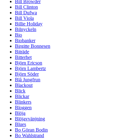
Bill Browder
Bill Clinton
Bill Dufwa
Bill Viola
Billie Holiday
Bilnyckeln
Bio
Biobanker
Birgitte Bonnesen
Biträde
Bitterhet
Björn Ericson
Björn Lambertz
Björn Söder
Blå Jungfrun
Blackout
Blick
Blickar
Blinkers
Bloggen
Blöja
Blöjavvänjning
Blues
Bo Göran Bodin
Bo Wahlstrand