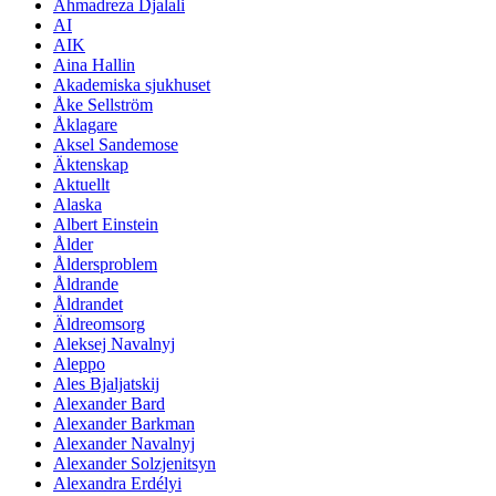
Ahmadreza Djalali
AI
AIK
Aina Hallin
Akademiska sjukhuset
Åke Sellström
Åklagare
Aksel Sandemose
Äktenskap
Aktuellt
Alaska
Albert Einstein
Ålder
Åldersproblem
Åldrande
Åldrandet
Äldreomsorg
Aleksej Navalnyj
Aleppo
Ales Bjaljatskij
Alexander Bard
Alexander Barkman
Alexander Navalnyj
Alexander Solzjenitsyn
Alexandra Erdélyi