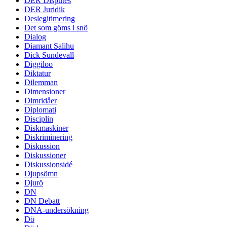
DER Disputes
DER Juridik
Deslegitimering
Det som göms i snö
Dialog
Diamant Salihu
Dick Sundevall
Diggiloo
Diktatur
Dilemman
Dimensioner
Dimridåer
Diplomati
Disciplin
Diskmaskiner
Diskriminering
Diskussion
Diskussioner
Diskussionsidé
Djupsömn
Djurö
DN
DN Debatt
DNA-undersökning
Dö