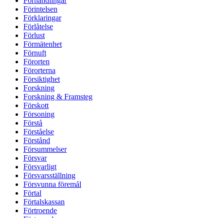
Förhandlingar
Förintelsen
Förklaringar
Förlåtelse
Förlust
Förmätenhet
Förnuft
Förorten
Förorterna
Försiktighet
Forskning
Forskning & Framsteg
Förskott
Försoning
Förstå
Förståelse
Förstånd
Försummelser
Försvar
Försvarligt
Försvarsställning
Försvunna föremål
Förtal
Förtalskassan
Förtroende