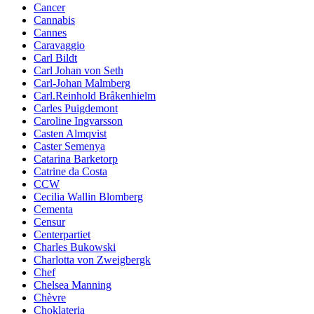
Cancer
Cannabis
Cannes
Caravaggio
Carl Bildt
Carl Johan von Seth
Carl-Johan Malmberg
Carl.Reinhold Bråkenhielm
Carles Puigdemont
Caroline Ingvarsson
Casten Almqvist
Caster Semenya
Catarina Barketorp
Catrine da Costa
CCW
Cecilia Wallin Blomberg
Cementa
Censur
Centerpartiet
Charles Bukowski
Charlotta von Zweigbergk
Chef
Chelsea Manning
Chèvre
Choklateria