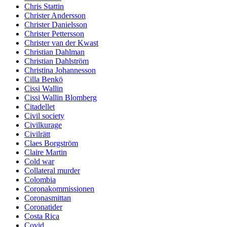
Chris Stattin
Christer Andersson
Christer Danielsson
Christer Pettersson
Christer van der Kwast
Christian Dahlman
Christian Dahlström
Christina Johannesson
Cilla Benkö
Cissi Wallin
Cissi Wallin Blomberg
Citadellet
Civil society
Civilkurage
Civilrätt
Claes Borgström
Claire Martin
Cold war
Collateral murder
Colombia
Coronakommissionen
Coronasmittan
Coronatider
Costa Rica
Covid