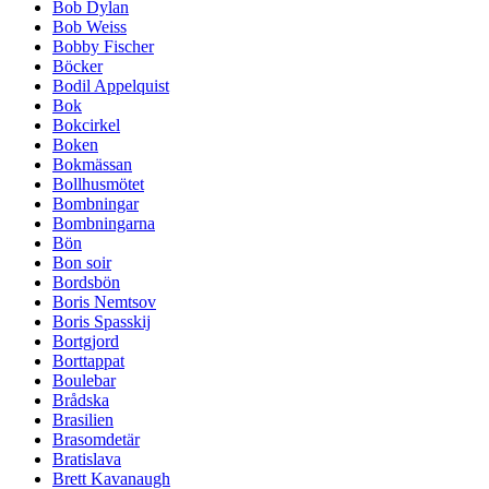
Bob Dylan
Bob Weiss
Bobby Fischer
Böcker
Bodil Appelquist
Bok
Bokcirkel
Boken
Bokmässan
Bollhusmötet
Bombningar
Bombningarna
Bön
Bon soir
Bordsbön
Boris Nemtsov
Boris Spasskij
Bortgjord
Borttappat
Boulebar
Brådska
Brasilien
Brasomdetär
Bratislava
Brett Kavanaugh