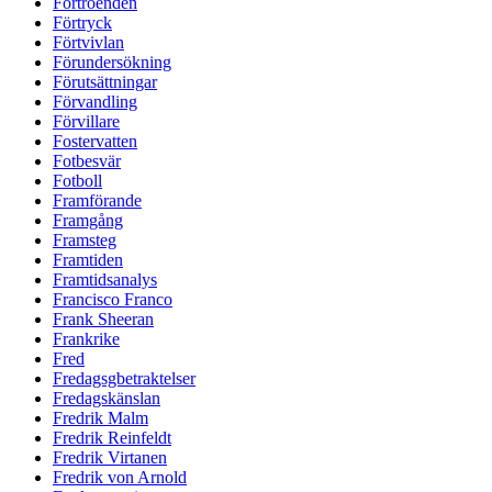
Förtroenden
Förtryck
Förtvivlan
Förundersökning
Förutsättningar
Förvandling
Förvillare
Fostervatten
Fotbesvär
Fotboll
Framförande
Framgång
Framsteg
Framtiden
Framtidsanalys
Francisco Franco
Frank Sheeran
Frankrike
Fred
Fredagsgbetraktelser
Fredagskänslan
Fredrik Malm
Fredrik Reinfeldt
Fredrik Virtanen
Fredrik von Arnold