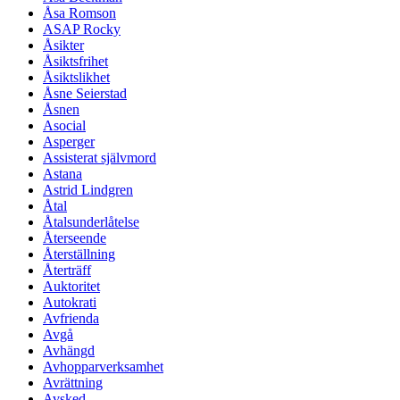
Åsa Romson
ASAP Rocky
Åsikter
Åsiktsfrihet
Åsiktslikhet
Åsne Seierstad
Åsnen
Asocial
Asperger
Assisterat självmord
Astana
Astrid Lindgren
Åtal
Åtalsunderlåtelse
Återseende
Återställning
Återträff
Auktoritet
Autokrati
Avfrienda
Avgå
Avhängd
Avhopparverksamhet
Avrättning
Avsked