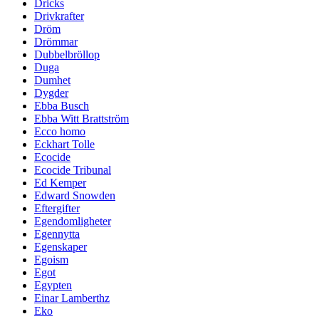
Dricks
Drivkrafter
Dröm
Drömmar
Dubbelbröllop
Duga
Dumhet
Dygder
Ebba Busch
Ebba Witt Brattström
Ecco homo
Eckhart Tolle
Ecocide
Ecocide Tribunal
Ed Kemper
Edward Snowden
Eftergifter
Egendomligheter
Egennytta
Egenskaper
Egoism
Egot
Egypten
Einar Lamberthz
Eko