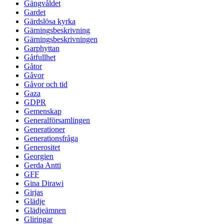
Gängvåldet
Gardet
Gärdslösa kyrka
Gärningsbeskrivning
Gärningsbeskrivningen
Garphyttan
Gåtfullhet
Gåtor
Gåvor
Gåvor och tid
Gaza
GDPR
Gemenskap
Generalförsamlingen
Generationer
Generationsfråga
Generositet
Georgien
Gerda Antti
GFF
Gina Dirawi
Girjas
Glädje
Glädjeämnen
Gliringar