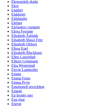
Ekonomisk skada
Ekot
Elakhet
Elakheter
Eldslandet
Elefant
Elefanten i rummet
Elena Ferrante
Elisabeth Åsbrink
Elisabeth Massi Fritz
Elisabeth Ohlson
Elissa Epel
Elizabeth Blackburn
Ellen Lagerblad
Ellinor Grimmark
Elsa Westerstad
Elsvig Lamberthz
Emma
Emma Frans
Emma Prytz
Emotionell utveckling
Empati
En broder mer
Ena ögat
Energi