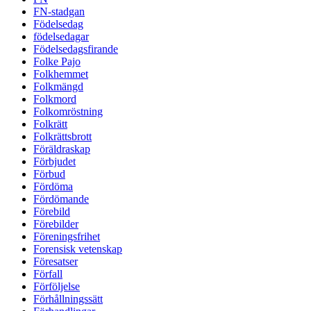
FN-stadgan
Födelsedag
födelsedagar
Födelsedagsfirande
Folke Pajo
Folkhemmet
Folkmängd
Folkmord
Folkomröstning
Folkrätt
Folkrättsbrott
Föräldraskap
Förbjudet
Förbud
Fördöma
Fördömande
Förebild
Förebilder
Föreningsfrihet
Forensisk vetenskap
Föresatser
Förfall
Förföljelse
Förhållningssätt