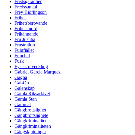
Fredsgarantier
Fredssamtal
Frey Björlingson
Frihet
Frihetsberövande
Frihetsmord
Frikännande
Fru Justitia
Frustration
Fulufjället
Funchal
Fusk
Fysisk utveckling
Gabriel Garcia Marquez
Gagna
Gal-On
Galenskap
Gamla Riksarkivet
Gamla Stan
Gammal
Gängbrottslighet
Gängbrottslighete
Gängkriminalitet
Gängkriminaliteten
Gängskjutningar