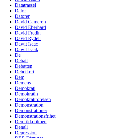
Datatrassel
Dator
Datorer
David Cameron
David Eberhard
David Fredin
David Rydell
Dawit Isaac
Dawit Isaak
De
Debatt
Debatten
Debetkort
Dem
Demens
Demokrati
Demokratin
Demokratirörelsen
Demonstration
Demonstrationer
Demonstrationsfrihet
Den röda filmen
Denali
Depression