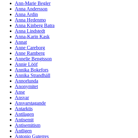
Ann-Marie Begler
Anna Andersson
Anna Ardin
Anna Hedenmo
Anna Kinberg Batra
Anna Lindstedt
Anna-Karin Kask
Annat
Anne Careborg
Anne Ramberg
Annelie Bengtsson
Annie Lööf
Annika Bokefors
Annika Strandhäll
Annorlunda
Anonymitet
Anse
Ansvar
Ansvarstagande
Antarktis
Antilagen
Antisemit
Antisemitism
Äntligen
Antonio Guterres