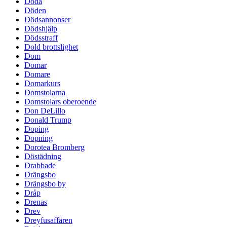
Döda
Döden
Dödsannonser
Dödshjälp
Dödsstraff
Dold brottslighet
Dom
Domar
Domare
Domarkurs
Domstolarna
Domstolars oberoende
Don DeLillo
Donald Trump
Doping
Dopning
Dorotea Bromberg
Döstädning
Drabbade
Drängsbo
Drängsbo by
Dråp
Drenas
Drev
Dreyfusaffären