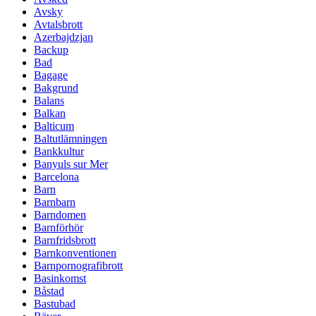
Avsky
Avtalsbrott
Azerbajdzjan
Backup
Bad
Bagage
Bakgrund
Balans
Balkan
Balticum
Baltutlämningen
Bankkultur
Banyuls sur Mer
Barcelona
Barn
Barnbarn
Barndomen
Barnförhör
Barnfridsbrott
Barnkonventionen
Barnpornografibrott
Basinkomst
Båstad
Bastubad