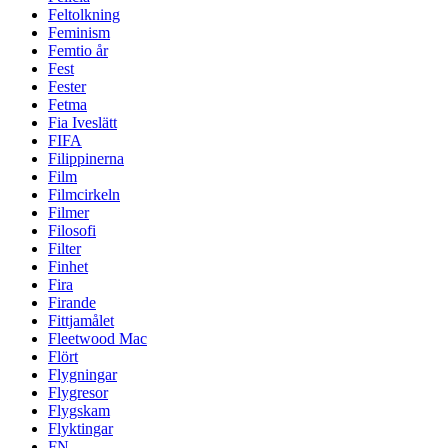
Feltolkning
Feminism
Femtio år
Fest
Fester
Fetma
Fia Iveslätt
FIFA
Filippinerna
Film
Filmcirkeln
Filmer
Filosofi
Filter
Finhet
Fira
Firande
Fittjamålet
Fleetwood Mac
Flört
Flygningar
Flygresor
Flygskam
Flyktingar
FN