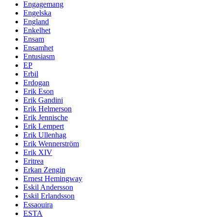
Engagemang
Engelska
England
Enkelhet
Ensam
Ensamhet
Entusiasm
EP
Erbil
Erdogan
Erik Eson
Erik Gandini
Erik Helmerson
Erik Jennische
Erik Lempert
Erik Ullenhag
Erik Wennerström
Erik XIV
Eritrea
Erkan Zengin
Ernest Hemingway
Eskil Andersson
Eskil Erlandsson
Essaouira
ESTA