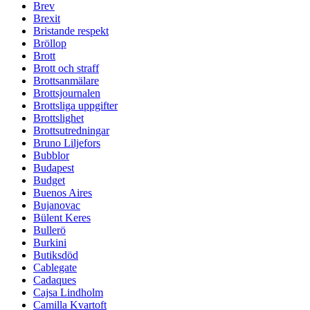
Brev
Brexit
Bristande respekt
Bröllop
Brott
Brott och straff
Brottsanmälare
Brottsjournalen
Brottsliga uppgifter
Brottslighet
Brottsutredningar
Bruno Liljefors
Bubblor
Budapest
Budget
Buenos Aires
Bujanovac
Bülent Keres
Bullerö
Burkini
Butiksdöd
Cablegate
Cadaques
Cajsa Lindholm
Camilla Kvartoft