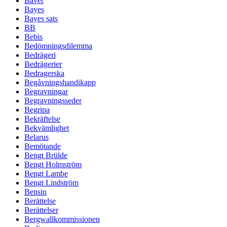
Bäver
Bayes
Bayes sats
BB
Bebis
Bedömningsdilemma
Bedrägeri
Bedrägerier
Bedragerska
Begåvningshandikapp
Begravningar
Begravningsseder
Begripa
Bekräftelse
Bekvämlighet
Belarus
Bemötande
Bengt Brülde
Bengt Holmström
Bengt Lambe
Bengt Lindström
Bensin
Berättelse
Berättelser
Bergwallkommissionen