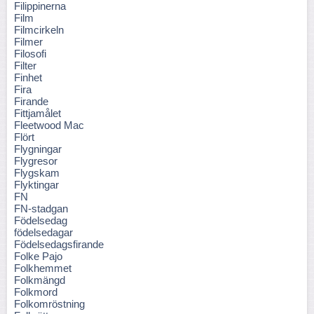
Filippinerna
Film
Filmcirkeln
Filmer
Filosofi
Filter
Finhet
Fira
Firande
Fittjamålet
Fleetwood Mac
Flört
Flygningar
Flygresor
Flygskam
Flyktingar
FN
FN-stadgan
Födelsedag
födelsedagar
Födelsedagsfirande
Folke Pajo
Folkhemmet
Folkmängd
Folkmord
Folkomröstning