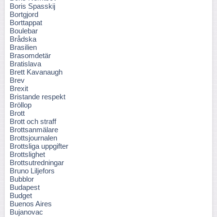
Boris Spasskij
Bortgjord
Borttappat
Boulebar
Brådska
Brasilien
Brasomdetär
Bratislava
Brett Kavanaugh
Brev
Brexit
Bristande respekt
Bröllop
Brott
Brott och straff
Brottsanmälare
Brottsjournalen
Brottsliga uppgifter
Brottslighet
Brottsutredningar
Bruno Liljefors
Bubblor
Budapest
Budget
Buenos Aires
Bujanovac