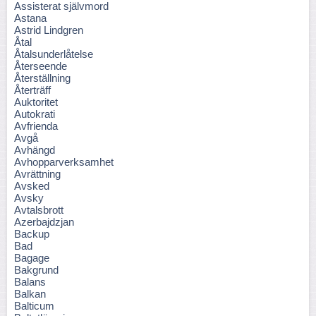
Assisterat självmord
Astana
Astrid Lindgren
Åtal
Åtalsunderlåtelse
Återseende
Återställning
Återträff
Auktoritet
Autokrati
Avfrienda
Avgå
Avhängd
Avhopparverksamhet
Avrättning
Avsked
Avsky
Avtalsbrott
Azerbajdzjan
Backup
Bad
Bagage
Bakgrund
Balans
Balkan
Balticum