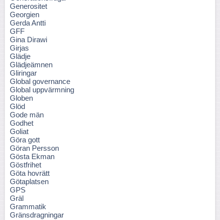
Generositet
Georgien
Gerda Antti
GFF
Gina Dirawi
Girjas
Glädje
Glädjeämnen
Gliringar
Global governance
Global uppvärmning
Globen
Glöd
Gode män
Godhet
Goliat
Göra gott
Göran Persson
Gösta Ekman
Göstfrihet
Göta hovrätt
Götaplatsen
GPS
Gräl
Grammatik
Gränsdragningar