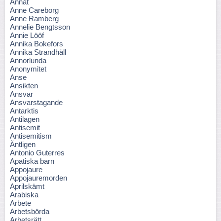
Annat
Anne Careborg
Anne Ramberg
Annelie Bengtsson
Annie Lööf
Annika Bokefors
Annika Strandhäll
Annorlunda
Anonymitet
Anse
Ansikten
Ansvar
Ansvarstagande
Antarktis
Antilagen
Antisemit
Antisemitism
Äntligen
Antonio Guterres
Apatiska barn
Appojaure
Appojauremorden
Aprilskämt
Arabiska
Arbete
Arbetsbörda
Arbetsrätt