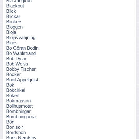
Blå Jungfrun
Blackout
Blick
Blickar
Blinkers
Bloggen
Blöja
Blöjavvänjning
Blues
Bo Göran Bodin
Bo Wahlstrand
Bob Dylan
Bob Weiss
Bobby Fischer
Böcker
Bodil Appelquist
Bok
Bokcirkel
Boken
Bokmässan
Bollhusmötet
Bombningar
Bombningarna
Bön
Bon soir
Bordsbön
Boris Nemtsov