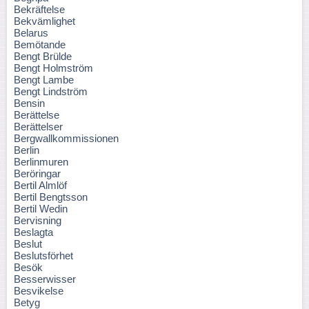
Bekräftelse
Bekvämlighet
Belarus
Bemötande
Bengt Brülde
Bengt Holmström
Bengt Lambe
Bengt Lindström
Bensin
Berättelse
Berättelser
Bergwallkommissionen
Berlin
Berlinmuren
Beröringar
Bertil Almlöf
Bertil Bengtsson
Bertil Wedin
Bervisning
Beslagta
Beslut
Beslutsförhet
Besök
Besserwisser
Besvikelse
Betyg