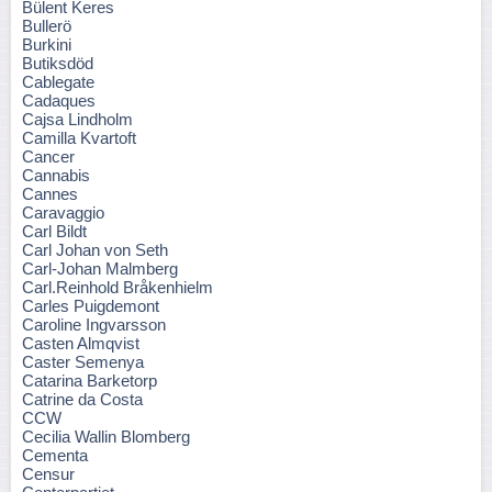
Bülent Keres
Bullerö
Burkini
Butiksdöd
Cablegate
Cadaques
Cajsa Lindholm
Camilla Kvartoft
Cancer
Cannabis
Cannes
Caravaggio
Carl Bildt
Carl Johan von Seth
Carl-Johan Malmberg
Carl.Reinhold Bråkenhielm
Carles Puigdemont
Caroline Ingvarsson
Casten Almqvist
Caster Semenya
Catarina Barketorp
Catrine da Costa
CCW
Cecilia Wallin Blomberg
Cementa
Censur