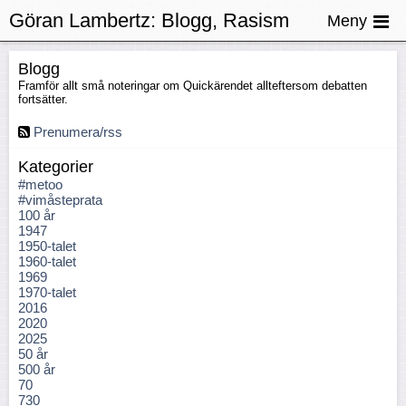
Göran Lambertz:
Blogg, Rasism
Meny
Blogg
Framför allt små noteringar om Quickärendet allteftersom debatten
fortsätter.
Prenumera/rss
Kategorier
#metoo
#vimåsteprata
100 år
1947
1950-talet
1960-talet
1969
1970-talet
2016
2020
2025
50 år
500 år
70
730