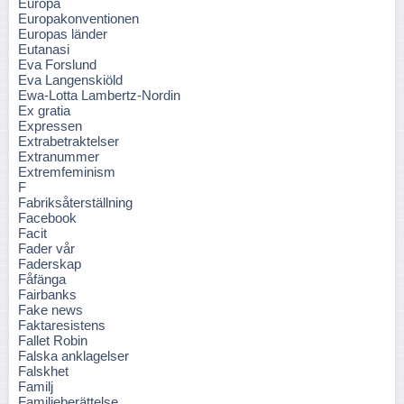
Europa
Europakonventionen
Europas länder
Eutanasi
Eva Forslund
Eva Langenskiöld
Ewa-Lotta Lambertz-Nordin
Ex gratia
Expressen
Extrabetraktelser
Extranummer
Extremfeminism
F
Fabriksåterställning
Facebook
Facit
Fader vår
Faderskap
Fåfänga
Fairbanks
Fake news
Faktaresistens
Fallet Robin
Falska anklagelser
Falskhet
Familj
Familjeberättelse