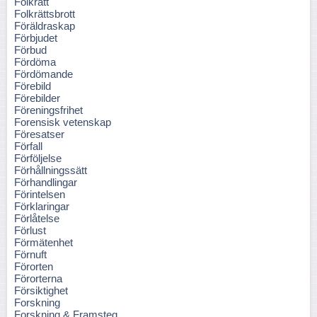
Folkrätt
Folkrättsbrott
Föräldraskap
Förbjudet
Förbud
Fördöma
Fördömande
Förebild
Förebilder
Föreningsfrihet
Forensisk vetenskap
Föresatser
Förfall
Förföljelse
Förhållningssätt
Förhandlingar
Förintelsen
Förklaringar
Förlåtelse
Förlust
Förmätenhet
Förnuft
Förorten
Förorterna
Försiktighet
Forskning
Forskning & Framsteg