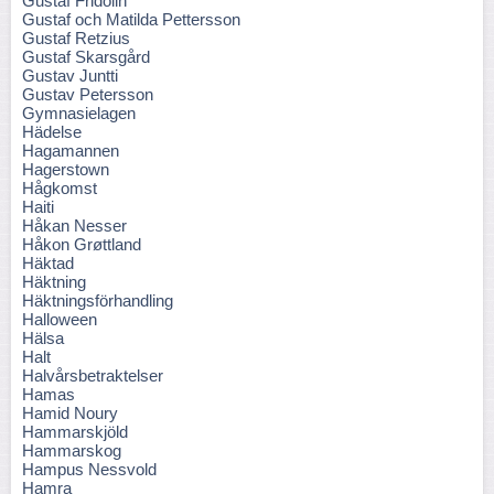
Gustaf Fridolin
Gustaf och Matilda Pettersson
Gustaf Retzius
Gustaf Skarsgård
Gustav Juntti
Gustav Petersson
Gymnasielagen
Hädelse
Hagamannen
Hagerstown
Hågkomst
Haiti
Håkan Nesser
Håkon Grøttland
Häktad
Häktning
Häktningsförhandling
Halloween
Hälsa
Halt
Halvårsbetraktelser
Hamas
Hamid Noury
Hammarskjöld
Hammarskog
Hampus Nessvold
Hamra