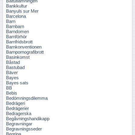
Baltutlämningen
Bankkultur
Banyuls sur Mer
Barcelona
Barn
Barnbarn
Barndomen
Barnförhör
Barnfridsbrott
Barnkonventionen
Barnpornografibrott
Basinkomst
Båstad
Bastubad
Bäver
Bayes
Bayes sats
BB
Bebis
Bedömningsdilemma
Bedrägeri
Bedrägerier
Bedragerska
Begåvningshandikapp
Begravningar
Begravningsseder
Begripa