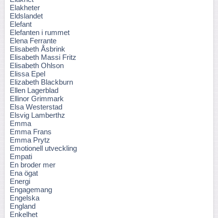
Elakheter
Eldslandet
Elefant
Elefanten i rummet
Elena Ferrante
Elisabeth Åsbrink
Elisabeth Massi Fritz
Elisabeth Ohlson
Elissa Epel
Elizabeth Blackburn
Ellen Lagerblad
Ellinor Grimmark
Elsa Westerstad
Elsvig Lamberthz
Emma
Emma Frans
Emma Prytz
Emotionell utveckling
Empati
En broder mer
Ena ögat
Energi
Engagemang
Engelska
England
Enkelhet