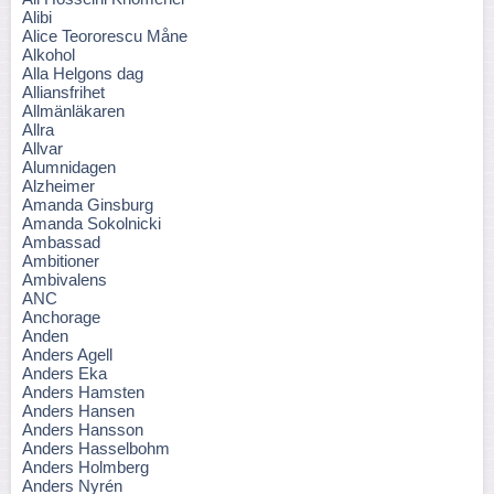
Alibi
Alice Teororescu Måne
Alkohol
Alla Helgons dag
Alliansfrihet
Allmänläkaren
Allra
Allvar
Alumnidagen
Alzheimer
Amanda Ginsburg
Amanda Sokolnicki
Ambassad
Ambitioner
Ambivalens
ANC
Anchorage
Anden
Anders Agell
Anders Eka
Anders Hamsten
Anders Hansen
Anders Hansson
Anders Hasselbohm
Anders Holmberg
Anders Nyrén