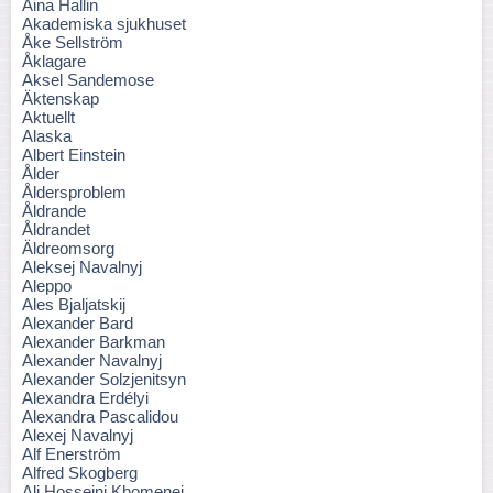
Aina Hallin
Akademiska sjukhuset
Åke Sellström
Åklagare
Aksel Sandemose
Äktenskap
Aktuellt
Alaska
Albert Einstein
Ålder
Åldersproblem
Åldrande
Åldrandet
Äldreomsorg
Aleksej Navalnyj
Aleppo
Ales Bjaljatskij
Alexander Bard
Alexander Barkman
Alexander Navalnyj
Alexander Solzjenitsyn
Alexandra Erdélyi
Alexandra Pascalidou
Alexej Navalnyj
Alf Enerström
Alfred Skogberg
Ali Hosseini Khomenei