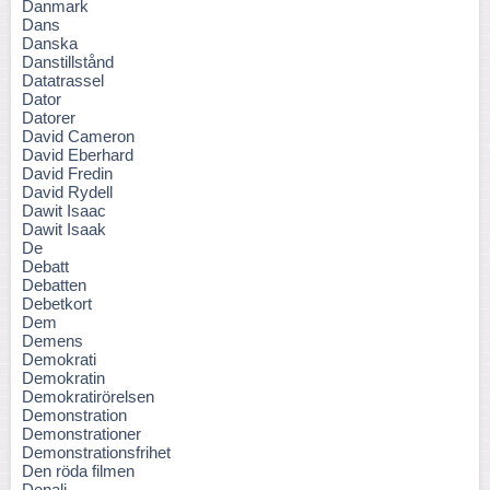
Danmark
Dans
Danska
Danstillstånd
Datatrassel
Dator
Datorer
David Cameron
David Eberhard
David Fredin
David Rydell
Dawit Isaac
Dawit Isaak
De
Debatt
Debatten
Debetkort
Dem
Demens
Demokrati
Demokratin
Demokratirörelsen
Demonstration
Demonstrationer
Demonstrationsfrihet
Den röda filmen
Denali