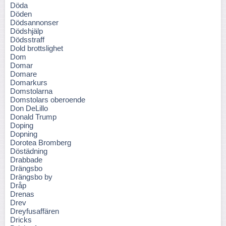
Döda
Döden
Dödsannonser
Dödshjälp
Dödsstraff
Dold brottslighet
Dom
Domar
Domare
Domarkurs
Domstolarna
Domstolars oberoende
Don DeLillo
Donald Trump
Doping
Dopning
Dorotea Bromberg
Döstädning
Drabbade
Drängsbo
Drängsbo by
Dråp
Drenas
Drev
Dreyfusaffären
Dricks