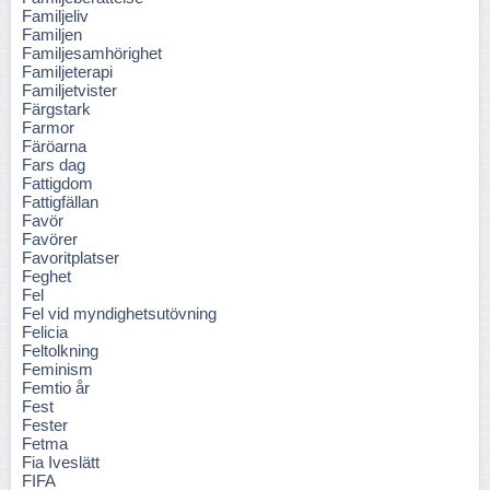
Familjeliv
Familjen
Familjesamhörighet
Familjeterapi
Familjetvister
Färgstark
Farmor
Färöarna
Fars dag
Fattigdom
Fattigfällan
Favör
Favörer
Favoritplatser
Feghet
Fel
Fel vid myndighetsutövning
Felicia
Feltolkning
Feminism
Femtio år
Fest
Fester
Fetma
Fia Iveslätt
FIFA