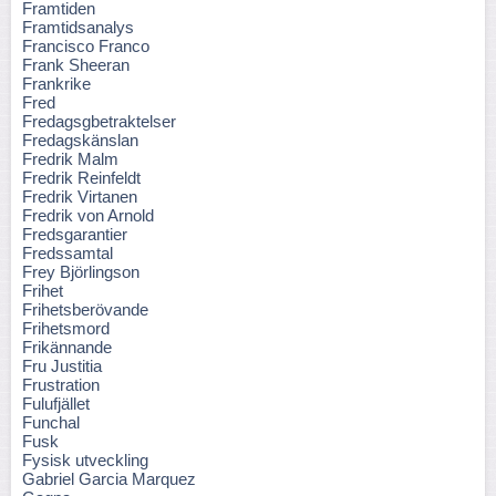
Framtiden
Framtidsanalys
Francisco Franco
Frank Sheeran
Frankrike
Fred
Fredagsgbetraktelser
Fredagskänslan
Fredrik Malm
Fredrik Reinfeldt
Fredrik Virtanen
Fredrik von Arnold
Fredsgarantier
Fredssamtal
Frey Björlingson
Frihet
Frihetsberövande
Frihetsmord
Frikännande
Fru Justitia
Frustration
Fulufjället
Funchal
Fusk
Fysisk utveckling
Gabriel Garcia Marquez