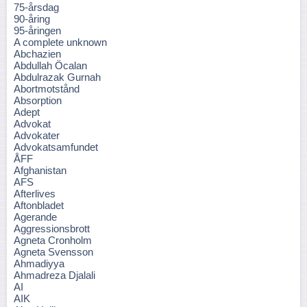
75-årsdag
90-åring
95-åringen
A complete unknown
Abchazien
Abdullah Öcalan
Abdulrazak Gurnah
Abortmotstånd
Absorption
Adept
Advokat
Advokater
Advokatsamfundet
ÅFF
Afghanistan
AFS
Afterlives
Aftonbladet
Agerande
Aggressionsbrott
Agneta Cronholm
Agneta Svensson
Ahmadiyya
Ahmadreza Djalali
AI
AIK