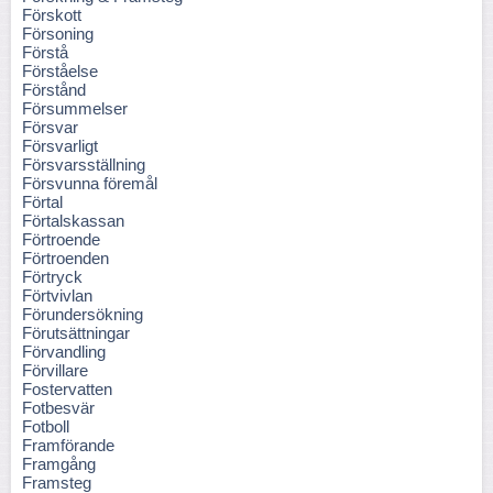
Förskott
Försoning
Förstå
Förståelse
Förstånd
Försummelser
Försvar
Försvarligt
Försvarsställning
Försvunna föremål
Förtal
Förtalskassan
Förtroende
Förtroenden
Förtryck
Förtvivlan
Förundersökning
Förutsättningar
Förvandling
Förvillare
Fostervatten
Fotbesvär
Fotboll
Framförande
Framgång
Framsteg