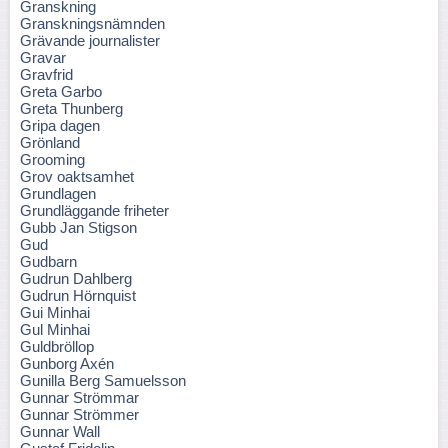
Granskning
Granskningsnämnden
Grävande journalister
Gravar
Gravfrid
Greta Garbo
Greta Thunberg
Gripa dagen
Grönland
Grooming
Grov oaktsamhet
Grundlagen
Grundläggande friheter
Gubb Jan Stigson
Gud
Gudbarn
Gudrun Dahlberg
Gudrun Hörnquist
Gui Minhai
Gul Minhai
Guldbröllop
Gunborg Axén
Gunilla Berg Samuelsson
Gunnar Strömmar
Gunnar Strömmer
Gunnar Wall