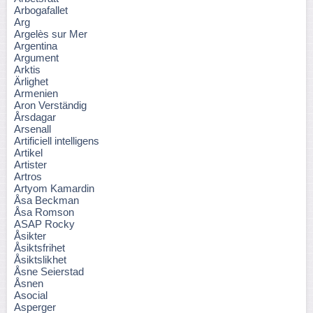
Arbogafallet
Arg
Argelès sur Mer
Argentina
Argument
Arktis
Ärlighet
Armenien
Aron Verständig
Årsdagar
Arsenall
Artificiell intelligens
Artikel
Artister
Artros
Artyom Kamardin
Åsa Beckman
Åsa Romson
ASAP Rocky
Åsikter
Åsiktsfrihet
Åsiktslikhet
Åsne Seierstad
Åsnen
Asocial
Asperger