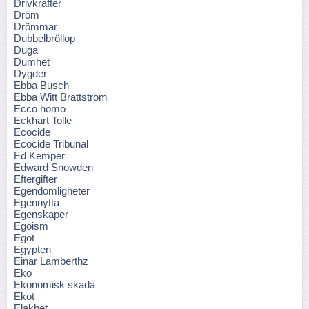
Drivkrafter
Dröm
Drömmar
Dubbelbröllop
Duga
Dumhet
Dygder
Ebba Busch
Ebba Witt Brattström
Ecco homo
Eckhart Tolle
Ecocide
Ecocide Tribunal
Ed Kemper
Edward Snowden
Eftergifter
Egendomligheter
Egennytta
Egenskaper
Egoism
Egot
Egypten
Einar Lamberthz
Eko
Ekonomisk skada
Ekot
Elakhet