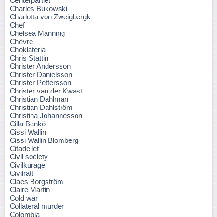
Centerpartiet
Charles Bukowski
Charlotta von Zweigbergk
Chef
Chelsea Manning
Chèvre
Choklateria
Chris Stattin
Christer Andersson
Christer Danielsson
Christer Pettersson
Christer van der Kwast
Christian Dahlman
Christian Dahlström
Christina Johannesson
Cilla Benkö
Cissi Wallin
Cissi Wallin Blomberg
Citadellet
Civil society
Civilkurage
Civilrätt
Claes Borgström
Claire Martin
Cold war
Collateral murder
Colombia