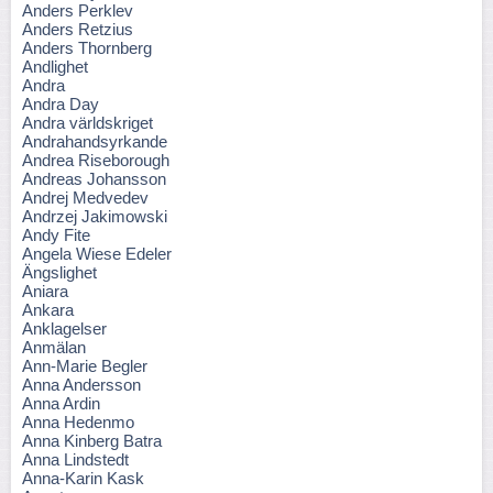
Anders Perklev
Anders Retzius
Anders Thornberg
Andlighet
Andra
Andra Day
Andra världskriget
Andrahandsyrkande
Andrea Riseborough
Andreas Johansson
Andrej Medvedev
Andrzej Jakimowski
Andy Fite
Angela Wiese Edeler
Ängslighet
Aniara
Ankara
Anklagelser
Anmälan
Ann-Marie Begler
Anna Andersson
Anna Ardin
Anna Hedenmo
Anna Kinberg Batra
Anna Lindstedt
Anna-Karin Kask