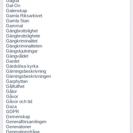
Gagna
Gal-On
Galenskap
Gamla Riksarkivet
Gamla Stan
Gammal
Gängbrottslighet
Gängbrottslighete
Gängkriminalitet
Gängkriminaliteten
Gängskjutningar
Gängvåldet
Gardet
Gärdslösa kyrka
Gärningsbeskrivning
Gärningsbeskrivningen
Garphyttan
Gåtfullhet
Gåtor
Gåvor
Gåvor och tid
Gaza
GDPR
Gemenskap
Generalförsamlingen
Generationer
Generationsfråga