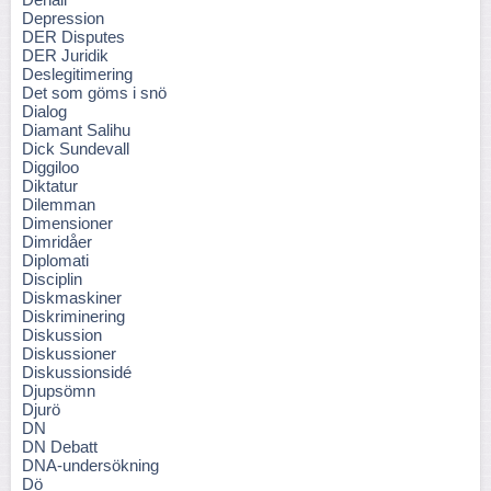
Depression
DER Disputes
DER Juridik
Deslegitimering
Det som göms i snö
Dialog
Diamant Salihu
Dick Sundevall
Diggiloo
Diktatur
Dilemman
Dimensioner
Dimridåer
Diplomati
Disciplin
Diskmaskiner
Diskriminering
Diskussion
Diskussioner
Diskussionsidé
Djupsömn
Djurö
DN
DN Debatt
DNA-undersökning
Dö