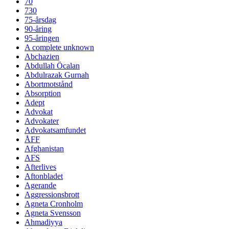
70
730
75-årsdag
90-åring
95-åringen
A complete unknown
Abchazien
Abdullah Öcalan
Abdulrazak Gurnah
Abortmotstånd
Absorption
Adept
Advokat
Advokater
Advokatsamfundet
ÅFF
Afghanistan
AFS
Afterlives
Aftonbladet
Agerande
Aggressionsbrott
Agneta Cronholm
Agneta Svensson
Ahmadiyya