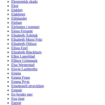
Ekonomisk skada
Ekot
Elakhet
Elakheter
Eldslandet
Elefant
Elefanten i rummet
Elena Ferrante
Elisabeth Åsbrink
Elisabeth Massi Fritz
Elisabeth Ohlson
Elissa Epel
Elizabeth Blackburn
Ellen Lagerblad
Ellinor Grimmark
Elsa Westerstad
Elsvig Lamberthz
Emma
Emma Frans
Emma Prytz
Emotionell utveckling
Empati
En broder mer
Ena ögat
Energi