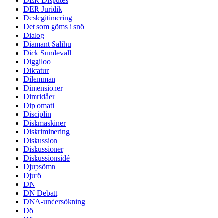
DER Disputes
DER Juridik
Deslegitimering
Det som göms i snö
Dialog
Diamant Salihu
Dick Sundevall
Diggiloo
Diktatur
Dilemman
Dimensioner
Dimridåer
Diplomati
Disciplin
Diskmaskiner
Diskriminering
Diskussion
Diskussioner
Diskussionsidé
Djupsömn
Djurö
DN
DN Debatt
DNA-undersökning
Dö