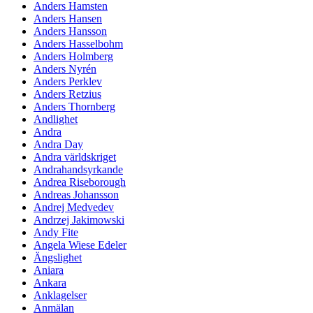
Anders Hamsten
Anders Hansen
Anders Hansson
Anders Hasselbohm
Anders Holmberg
Anders Nyrén
Anders Perklev
Anders Retzius
Anders Thornberg
Andlighet
Andra
Andra Day
Andra världskriget
Andrahandsyrkande
Andrea Riseborough
Andreas Johansson
Andrej Medvedev
Andrzej Jakimowski
Andy Fite
Angela Wiese Edeler
Ängslighet
Aniara
Ankara
Anklagelser
Anmälan