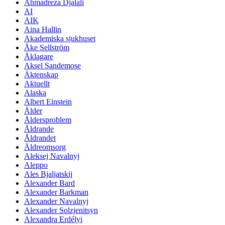
Ahmadreza Djalali
AI
AIK
Aina Hallin
Akademiska sjukhuset
Åke Sellström
Åklagare
Aksel Sandemose
Äktenskap
Aktuellt
Alaska
Albert Einstein
Ålder
Åldersproblem
Åldrande
Åldrandet
Äldreomsorg
Aleksej Navalnyj
Aleppo
Ales Bjaljatskij
Alexander Bard
Alexander Barkman
Alexander Navalnyj
Alexander Solzjenitsyn
Alexandra Erdélyi