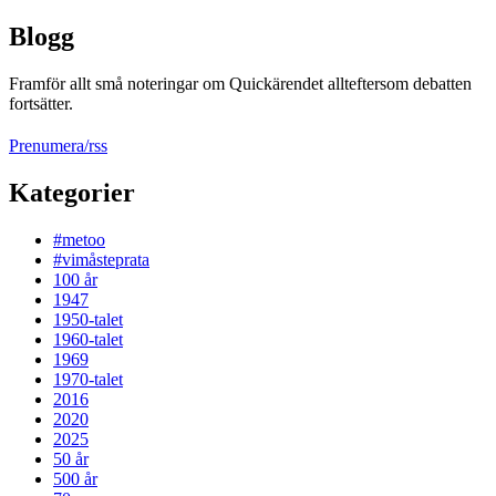
Blogg
Framför allt små noteringar om Quickärendet allteftersom debatten
fortsätter.
Prenumera/rss
Kategorier
#metoo
#vimåsteprata
100 år
1947
1950-talet
1960-talet
1969
1970-talet
2016
2020
2025
50 år
500 år