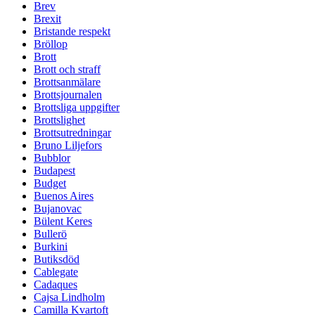
Brev
Brexit
Bristande respekt
Bröllop
Brott
Brott och straff
Brottsanmälare
Brottsjournalen
Brottsliga uppgifter
Brottslighet
Brottsutredningar
Bruno Liljefors
Bubblor
Budapest
Budget
Buenos Aires
Bujanovac
Bülent Keres
Bullerö
Burkini
Butiksdöd
Cablegate
Cadaques
Cajsa Lindholm
Camilla Kvartoft