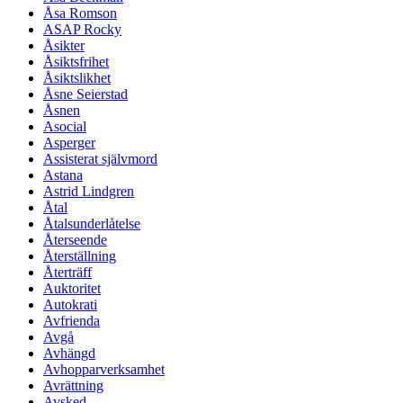
Åsa Romson
ASAP Rocky
Åsikter
Åsiktsfrihet
Åsiktslikhet
Åsne Seierstad
Åsnen
Asocial
Asperger
Assisterat självmord
Astana
Astrid Lindgren
Åtal
Åtalsunderlåtelse
Återseende
Återställning
Återträff
Auktoritet
Autokrati
Avfrienda
Avgå
Avhängd
Avhopparverksamhet
Avrättning
Avsked