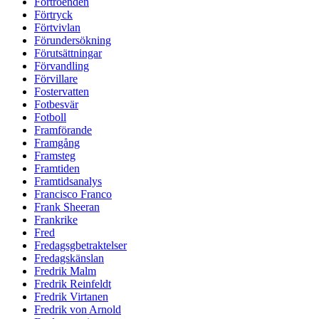
Förtroenden
Förtryck
Förtvivlan
Förundersökning
Förutsättningar
Förvandling
Förvillare
Fostervatten
Fotbesvär
Fotboll
Framförande
Framgång
Framsteg
Framtiden
Framtidsanalys
Francisco Franco
Frank Sheeran
Frankrike
Fred
Fredagsgbetraktelser
Fredagskänslan
Fredrik Malm
Fredrik Reinfeldt
Fredrik Virtanen
Fredrik von Arnold