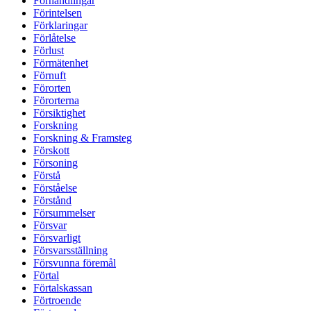
Förhandlingar
Förintelsen
Förklaringar
Förlåtelse
Förlust
Förmätenhet
Förnuft
Förorten
Förorterna
Försiktighet
Forskning
Forskning & Framsteg
Förskott
Försoning
Förstå
Förståelse
Förstånd
Försummelser
Försvar
Försvarligt
Försvarsställning
Försvunna föremål
Förtal
Förtalskassan
Förtroende