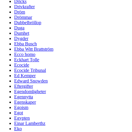
Dricks
Drivkrafter
Dröm
Drömmar
Dubbelbröllop
Duga
Dumhet
Dygder
Ebba Busch
Ebba Witt Brattström
Ecco homo
Eckhart Tolle
Ecocide
Ecocide Tribunal
Ed Kemper
Edward Snowden
Eftergifter
Egendomligheter
Egennytta
Egenskaper
Egoism
Egot
Egypten
Einar Lamberthz
Eko