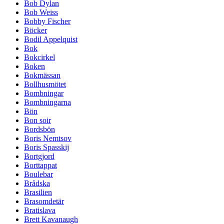
Bob Dylan
Bob Weiss
Bobby Fischer
Böcker
Bodil Appelquist
Bok
Bokcirkel
Boken
Bokmässan
Bollhusmötet
Bombningar
Bombningarna
Bön
Bon soir
Bordsbön
Boris Nemtsov
Boris Spasskij
Bortgjord
Borttappat
Boulebar
Brådska
Brasilien
Brasomdetär
Bratislava
Brett Kavanaugh