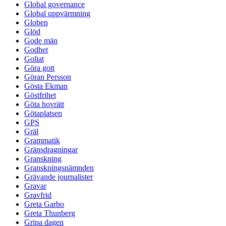
Global governance
Global uppvärmning
Globen
Glöd
Gode män
Godhet
Goliat
Göra gott
Göran Persson
Gösta Ekman
Göstfrihet
Göta hovrätt
Götaplatsen
GPS
Gräl
Grammatik
Gränsdragningar
Granskning
Granskningsnämnden
Grävande journalister
Gravar
Gravfrid
Greta Garbo
Greta Thunberg
Gripa dagen