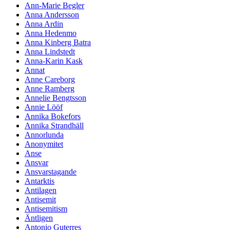
Ann-Marie Begler
Anna Andersson
Anna Ardin
Anna Hedenmo
Anna Kinberg Batra
Anna Lindstedt
Anna-Karin Kask
Annat
Anne Careborg
Anne Ramberg
Annelie Bengtsson
Annie Lööf
Annika Bokefors
Annika Strandhäll
Annorlunda
Anonymitet
Anse
Ansvar
Ansvarstagande
Antarktis
Antilagen
Antisemit
Antisemitism
Äntligen
Antonio Guterres