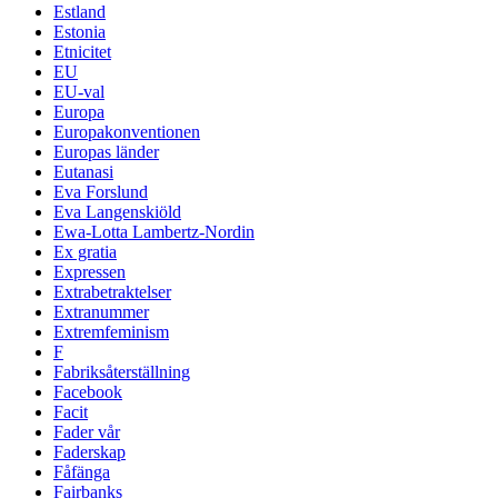
Estland
Estonia
Etnicitet
EU
EU-val
Europa
Europakonventionen
Europas länder
Eutanasi
Eva Forslund
Eva Langenskiöld
Ewa-Lotta Lambertz-Nordin
Ex gratia
Expressen
Extrabetraktelser
Extranummer
Extremfeminism
F
Fabriksåterställning
Facebook
Facit
Fader vår
Faderskap
Fåfänga
Fairbanks