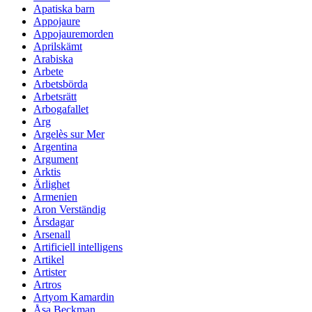
Apatiska barn
Appojaure
Appojauremorden
Aprilskämt
Arabiska
Arbete
Arbetsbörda
Arbetsrätt
Arbogafallet
Arg
Argelès sur Mer
Argentina
Argument
Arktis
Ärlighet
Armenien
Aron Verständig
Årsdagar
Arsenall
Artificiell intelligens
Artikel
Artister
Artros
Artyom Kamardin
Åsa Beckman