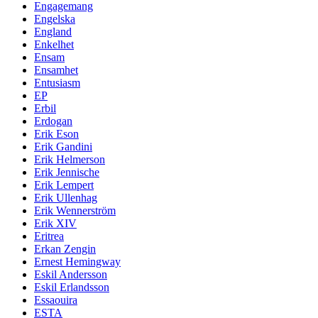
Engagemang
Engelska
England
Enkelhet
Ensam
Ensamhet
Entusiasm
EP
Erbil
Erdogan
Erik Eson
Erik Gandini
Erik Helmerson
Erik Jennische
Erik Lempert
Erik Ullenhag
Erik Wennerström
Erik XIV
Eritrea
Erkan Zengin
Ernest Hemingway
Eskil Andersson
Eskil Erlandsson
Essaouira
ESTA