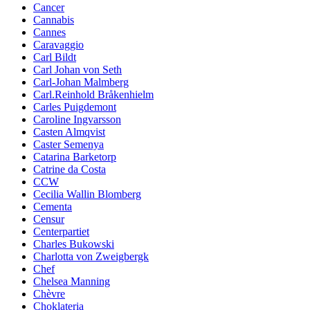
Cancer
Cannabis
Cannes
Caravaggio
Carl Bildt
Carl Johan von Seth
Carl-Johan Malmberg
Carl.Reinhold Bråkenhielm
Carles Puigdemont
Caroline Ingvarsson
Casten Almqvist
Caster Semenya
Catarina Barketorp
Catrine da Costa
CCW
Cecilia Wallin Blomberg
Cementa
Censur
Centerpartiet
Charles Bukowski
Charlotta von Zweigbergk
Chef
Chelsea Manning
Chèvre
Choklateria