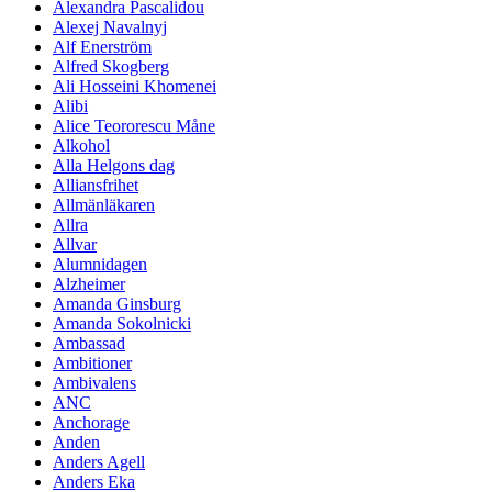
Alexandra Pascalidou
Alexej Navalnyj
Alf Enerström
Alfred Skogberg
Ali Hosseini Khomenei
Alibi
Alice Teororescu Måne
Alkohol
Alla Helgons dag
Alliansfrihet
Allmänläkaren
Allra
Allvar
Alumnidagen
Alzheimer
Amanda Ginsburg
Amanda Sokolnicki
Ambassad
Ambitioner
Ambivalens
ANC
Anchorage
Anden
Anders Agell
Anders Eka