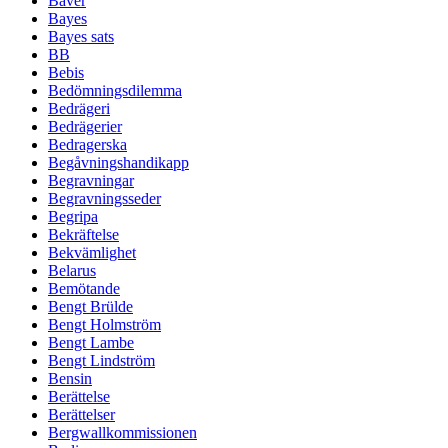
Bäver
Bayes
Bayes sats
BB
Bebis
Bedömningsdilemma
Bedrägeri
Bedrägerier
Bedragerska
Begåvningshandikapp
Begravningar
Begravningsseder
Begripa
Bekräftelse
Bekvämlighet
Belarus
Bemötande
Bengt Brülde
Bengt Holmström
Bengt Lambe
Bengt Lindström
Bensin
Berättelse
Berättelser
Bergwallkommissionen