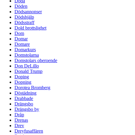
Döda
Döden
Dödsannonser
Dödshjälp
Dödsstraff
Dold brottslighet
Dom
Domar
Domare
Domarkurs
Domstolarna
Domstolars oberoende
Don DeLillo
Donald Trump
Doping
Dopning
Dorotea Bromberg
Döstädning
Drabbade
Drängsbo
Drängsbo by
Dråp
Drenas
Drev
Dreyfusaffären