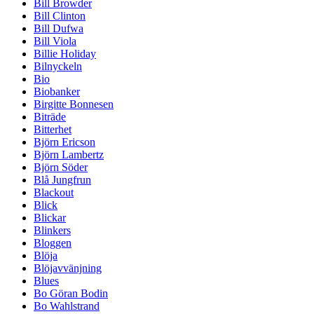
Bill Browder
Bill Clinton
Bill Dufwa
Bill Viola
Billie Holiday
Bilnyckeln
Bio
Biobanker
Birgitte Bonnesen
Biträde
Bitterhet
Björn Ericson
Björn Lambertz
Björn Söder
Blå Jungfrun
Blackout
Blick
Blickar
Blinkers
Bloggen
Blöja
Blöjavvänjning
Blues
Bo Göran Bodin
Bo Wahlstrand