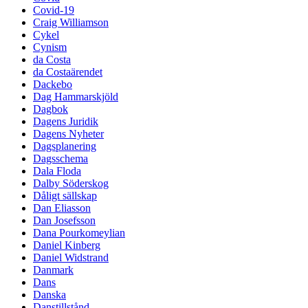
Covid-19
Craig Williamson
Cykel
Cynism
da Costa
da Costaärendet
Dackebo
Dag Hammarskjöld
Dagbok
Dagens Juridik
Dagens Nyheter
Dagsplanering
Dagsschema
Dala Floda
Dalby Söderskog
Dåligt sällskap
Dan Eliasson
Dan Josefsson
Dana Pourkomeylian
Daniel Kinberg
Daniel Widstrand
Danmark
Dans
Danska
Danstillstånd