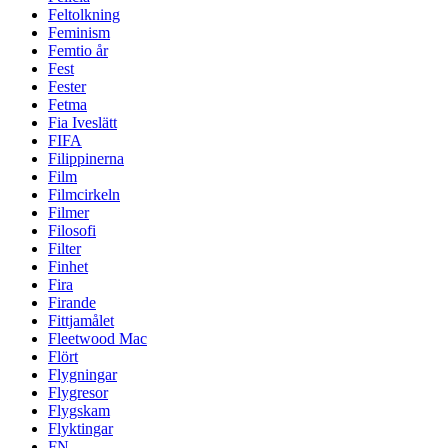
Feltolkning
Feminism
Femtio år
Fest
Fester
Fetma
Fia Iveslätt
FIFA
Filippinerna
Film
Filmcirkeln
Filmer
Filosofi
Filter
Finhet
Fira
Firande
Fittjamålet
Fleetwood Mac
Flört
Flygningar
Flygresor
Flygskam
Flyktingar
FN