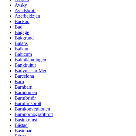
Avsky
Avtalsbrott
Azerbajdzjan
Backup
Bad
Bagage
Bakgrund
Balans
Balkan
Balticum
Baltutlämningen
Bankkultur
Banyuls sur Mer
Barcelona
Barn
Barnbarn
Barndomen
Barnförhör
Barnfridsbrott
Barnkonventionen
Barnpornografibrott
Basinkomst
Båstad
Bastubad