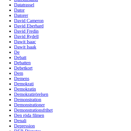
Datatrassel
Dator
Datorer
David Cameron
David Eberhard
David Fredin
David Rydell
Dawit Isaac
Dawit Isaak
De
Debatt
Debatten
Debetkort
Dem
Demens
Demokrati
Demokratin
Demokratirörelsen
Demonstration
Demonstrationer
Demonstrationsfrihet
Den röda filmen
Denali
Depression