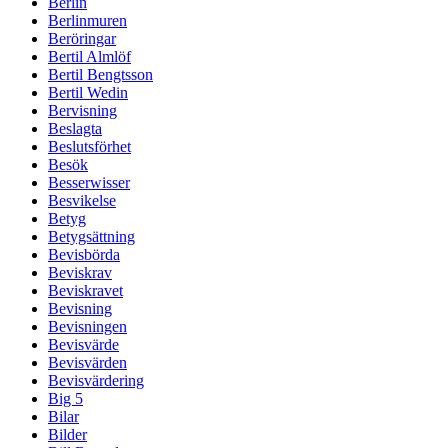
Berlin
Berlinmuren
Beröringar
Bertil Almlöf
Bertil Bengtsson
Bertil Wedin
Bervisning
Beslagta
Beslutsförhet
Besök
Besserwisser
Besvikelse
Betyg
Betygsättning
Bevisbörda
Beviskrav
Beviskravet
Bevisning
Bevisningen
Bevisvärde
Bevisvärden
Bevisvärdering
Big 5
Bilar
Bilder