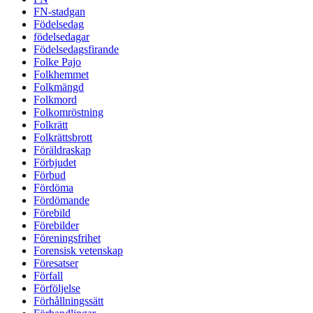
FN-stadgan
Födelsedag
födelsedagar
Födelsedagsfirande
Folke Pajo
Folkhemmet
Folkmängd
Folkmord
Folkomröstning
Folkrätt
Folkrättsbrott
Föräldraskap
Förbjudet
Förbud
Fördöma
Fördömande
Förebild
Förebilder
Föreningsfrihet
Forensisk vetenskap
Föresatser
Förfall
Förföljelse
Förhållningssätt