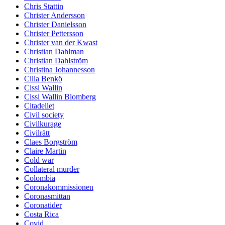
Chris Stattin
Christer Andersson
Christer Danielsson
Christer Pettersson
Christer van der Kwast
Christian Dahlman
Christian Dahlström
Christina Johannesson
Cilla Benkö
Cissi Wallin
Cissi Wallin Blomberg
Citadellet
Civil society
Civilkurage
Civilrätt
Claes Borgström
Claire Martin
Cold war
Collateral murder
Colombia
Coronakommissionen
Coronasmittan
Coronatider
Costa Rica
Covid