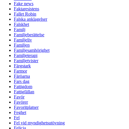
Fake news
Faktaresistens
Fallet Robin
Falska anklagelser
Falskhet
Familj
Familjeberättelse
Familjeliv
Familjen
Familjesamhörighet
Familjeterapi
Familjetvister
Färgstark
Farmor
Färöarna
Fars dag
Fattigdom
Fattigfällan
Favör
Favörer
Favoritplatser
Feghet
Fel
Fel vid myndighetsutövning
Felicia