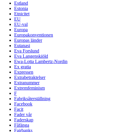
Estland
Estonia
Etnicitet
EU
EU-val
Europa
Europakonventionen
Europas länder
Eutanasi
Eva Forslund
Eva Langenskiöld
Ewa-Lotta Lambertz-Nordin
Ex gratia
Expressen
Extrabetraktelser
Extranummer
Extremfeminism
F
Fabriksåterställning
Facebook
Facit
Fader vår
Faderskap
Fåfänga
Fairbanks