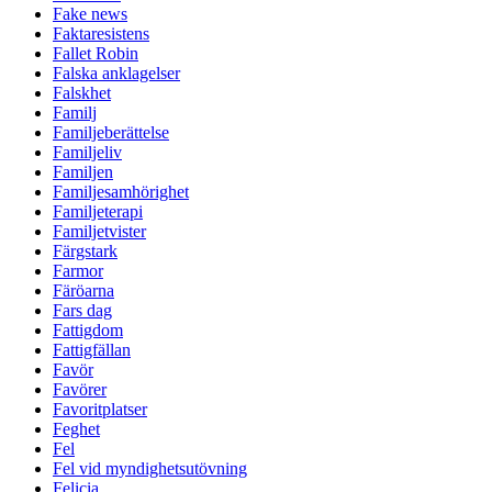
Fake news
Faktaresistens
Fallet Robin
Falska anklagelser
Falskhet
Familj
Familjeberättelse
Familjeliv
Familjen
Familjesamhörighet
Familjeterapi
Familjetvister
Färgstark
Farmor
Färöarna
Fars dag
Fattigdom
Fattigfällan
Favör
Favörer
Favoritplatser
Feghet
Fel
Fel vid myndighetsutövning
Felicia