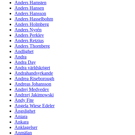
Anders Hamsten
Anders Hansen
Anders Hansson
Anders Hasselbohm
Anders Holmberg
Anders Nyrén
Anders Perklev
Anders Retzius
Anders Thornberg
Andlighet
Andra
Andra Day
Andra världskriget
Andrahandsyrkande
Andrea Riseborough
Andreas Johansson
Andrej Medvedev
Andrzej Jakimowski
Andy Fite
Angela Wiese Edeler
Ängslighet
Aniara
Ankara
Anklagelser
Anmälan