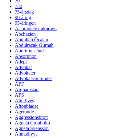
70
730
75-årsdag
90-åring
95-åringen
A complete unknown
Abchazien
Abdullah Öcalan
Abdulrazak Gurnah
Abortmotstånd
Absorption
Adept
Advokat
Advokater
Advokatsamfundet
ÅFF
Afghanistan
AFS
Afterlives
Aftonbladet
Agerande
Aggressionsbrott
Agneta Cronholm
Agneta Svensson
Ahmadiyya