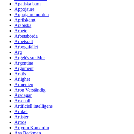
Apatiska barn
Appojaure
Appojauremorden
Aprilskämt
Arabiska
Arbete
Arbetsbörda
Arbetsrätt
Arbogafallet
Arg
Argelès sur Mer
Argentina
Argument
Arktis
Ärlighet
Armenien
Aron Verständig
Årsdagar
Arsenall
Artificiell intelligens
Artikel
Artister
Artros
Artyom Kamardin
Åsa Beckman