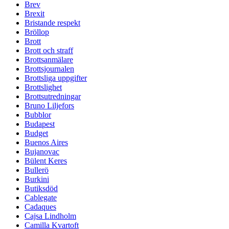
Brev
Brexit
Bristande respekt
Bröllop
Brott
Brott och straff
Brottsanmälare
Brottsjournalen
Brottsliga uppgifter
Brottslighet
Brottsutredningar
Bruno Liljefors
Bubblor
Budapest
Budget
Buenos Aires
Bujanovac
Bülent Keres
Bullerö
Burkini
Butiksdöd
Cablegate
Cadaques
Cajsa Lindholm
Camilla Kvartoft