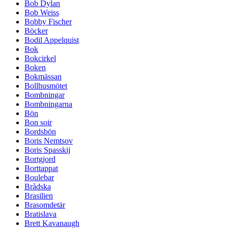
Bob Dylan
Bob Weiss
Bobby Fischer
Böcker
Bodil Appelquist
Bok
Bokcirkel
Boken
Bokmässan
Bollhusmötet
Bombningar
Bombningarna
Bön
Bon soir
Bordsbön
Boris Nemtsov
Boris Spasskij
Bortgjord
Borttappat
Boulebar
Brådska
Brasilien
Brasomdetär
Bratislava
Brett Kavanaugh