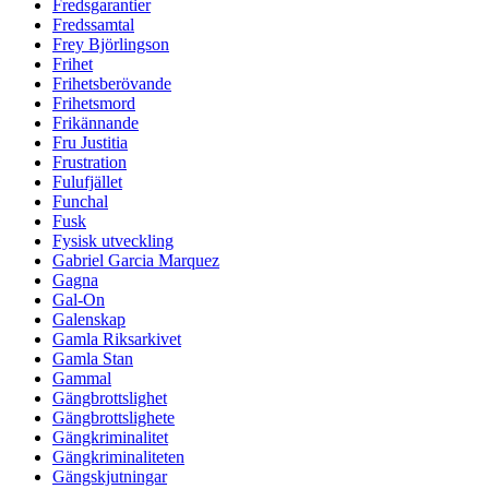
Fredsgarantier
Fredssamtal
Frey Björlingson
Frihet
Frihetsberövande
Frihetsmord
Frikännande
Fru Justitia
Frustration
Fulufjället
Funchal
Fusk
Fysisk utveckling
Gabriel Garcia Marquez
Gagna
Gal-On
Galenskap
Gamla Riksarkivet
Gamla Stan
Gammal
Gängbrottslighet
Gängbrottslighete
Gängkriminalitet
Gängkriminaliteten
Gängskjutningar