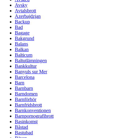
Avsky
Avtalsbrott
Azerbajdzjan
Backup
Bad
Bagage
Bakgrund
Balans
Balkan
Balticum
Baltutlämningen
Bankkultur
Banyuls sur Mer
Barcelona
Barn
Barnbarn
Barndomen
Barnförhör
Barnfridsbrott
Barnkonventionen
Barnpornografibrott
Basinkomst
Båstad
Bastubad