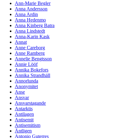
Ann-Marie Begler
Anna Andersson
Anna Ardin
Anna Hedenmo
Anna Kinberg Batra
Anna Lindstedt
Anna-Karin Kask
Annat
Anne Careborg
Anne Ramberg
Annelie Bengtsson
Annie Lööf
Annika Bokefors
Annika Strandhäll
Annorlunda
Anonymitet
Anse
Ansvar
Ansvarstagande
Antarktis
Antilagen
Antisemit
Antisemitism
Äntligen
Antonio Guterres