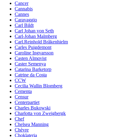
Cancer
Cannabis
Cannes
Caravaggio
Carl Bildt
Carl Johan von Seth
Carl-Johan Malmberg
Carl.Reinhold Bråkenhielm
Carles Puigdemont
Caroline Ingvarsson
Casten Almqvist
Caster Semenya
Catarina Barketorp
Catrine da Costa
CCW
Cecilia Wallin Blomberg
Cementa
Censur
Centerpartiet
Charles Bukowski
Charlotta von Zweigbergk
Chef
Chelsea Manning
Chèvre
Choklateria