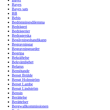
Bäver
Bayes
Bayes sats
BB
Bebis
Bedömningsdilemma
Bedrägeri
Bedrägerier
Bedragerska
Begåvningshandikapp
Begravningar
Begravningsseder
Begripa
Bekräftelse
Bekvämlighet
Belarus
Bemötande
Bengt Brülde
Bengt Holmström
Bengt Lambe
Bengt Lindström
Bensin
Berättelse
Berättelser
Bergwallkommissionen