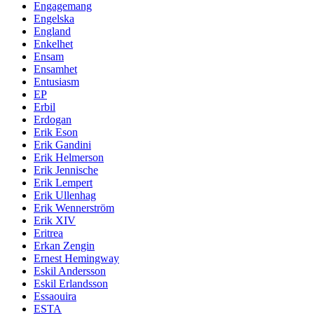
Engagemang
Engelska
England
Enkelhet
Ensam
Ensamhet
Entusiasm
EP
Erbil
Erdogan
Erik Eson
Erik Gandini
Erik Helmerson
Erik Jennische
Erik Lempert
Erik Ullenhag
Erik Wennerström
Erik XIV
Eritrea
Erkan Zengin
Ernest Hemingway
Eskil Andersson
Eskil Erlandsson
Essaouira
ESTA