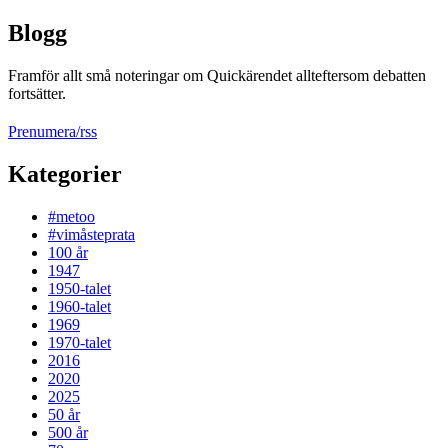
Blogg
Framför allt små noteringar om Quickärendet allteftersom debatten
fortsätter.
Prenumera/rss
Kategorier
#metoo
#vimåsteprata
100 år
1947
1950-talet
1960-talet
1969
1970-talet
2016
2020
2025
50 år
500 år