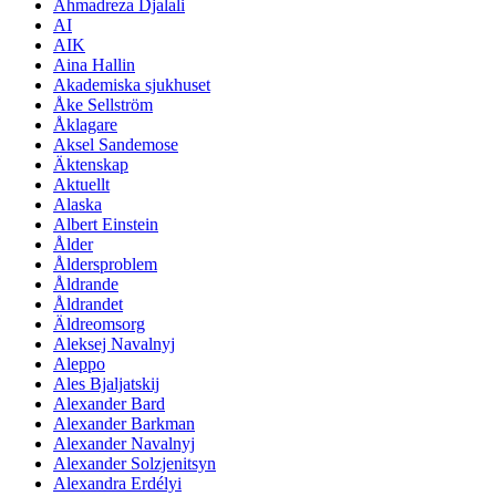
Ahmadreza Djalali
AI
AIK
Aina Hallin
Akademiska sjukhuset
Åke Sellström
Åklagare
Aksel Sandemose
Äktenskap
Aktuellt
Alaska
Albert Einstein
Ålder
Åldersproblem
Åldrande
Åldrandet
Äldreomsorg
Aleksej Navalnyj
Aleppo
Ales Bjaljatskij
Alexander Bard
Alexander Barkman
Alexander Navalnyj
Alexander Solzjenitsyn
Alexandra Erdélyi