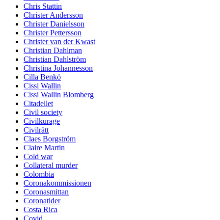
Chris Stattin
Christer Andersson
Christer Danielsson
Christer Pettersson
Christer van der Kwast
Christian Dahlman
Christian Dahlström
Christina Johannesson
Cilla Benkö
Cissi Wallin
Cissi Wallin Blomberg
Citadellet
Civil society
Civilkurage
Civilrätt
Claes Borgström
Claire Martin
Cold war
Collateral murder
Colombia
Coronakommissionen
Coronasmittan
Coronatider
Costa Rica
Covid