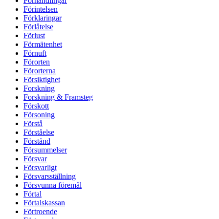
Förhandlingar
Förintelsen
Förklaringar
Förlåtelse
Förlust
Förmätenhet
Förnuft
Förorten
Förorterna
Försiktighet
Forskning
Forskning & Framsteg
Förskott
Försoning
Förstå
Förståelse
Förstånd
Försummelser
Försvar
Försvarligt
Försvarsställning
Försvunna föremål
Förtal
Förtalskassan
Förtroende