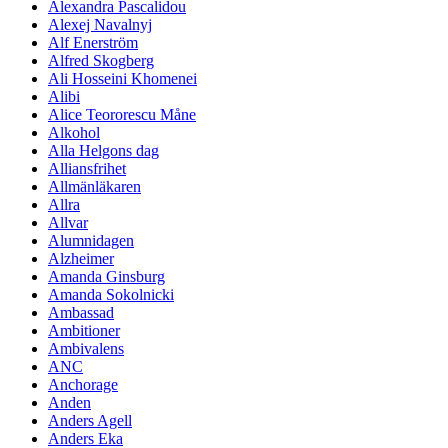
Alexandra Pascalidou
Alexej Navalnyj
Alf Enerström
Alfred Skogberg
Ali Hosseini Khomenei
Alibi
Alice Teororescu Måne
Alkohol
Alla Helgons dag
Alliansfrihet
Allmänläkaren
Allra
Allvar
Alumnidagen
Alzheimer
Amanda Ginsburg
Amanda Sokolnicki
Ambassad
Ambitioner
Ambivalens
ANC
Anchorage
Anden
Anders Agell
Anders Eka