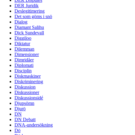
DER Disputes
DER Juridik
Deslegitimering
Det som göms i snö
Dialog
Diamant Salihu
Dick Sundevall
Diggiloo
Diktatur
Dilemman
Dimensioner
Dimridåer
Diplomati
Disciplin
Diskmaskiner
Diskriminering
Diskussion
Diskussioner
Diskussionsidé
Djupsömn
Djurö
DN
DN Debatt
DNA-undersökning
Dö