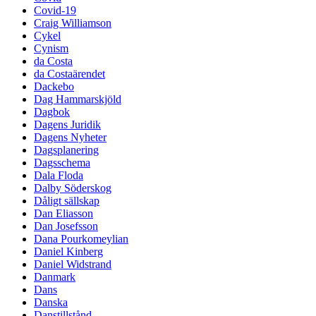
Covid-19
Craig Williamson
Cykel
Cynism
da Costa
da Costaärendet
Dackebo
Dag Hammarskjöld
Dagbok
Dagens Juridik
Dagens Nyheter
Dagsplanering
Dagsschema
Dala Floda
Dalby Söderskog
Dåligt sällskap
Dan Eliasson
Dan Josefsson
Dana Pourkomeylian
Daniel Kinberg
Daniel Widstrand
Danmark
Dans
Danska
Danstillstånd