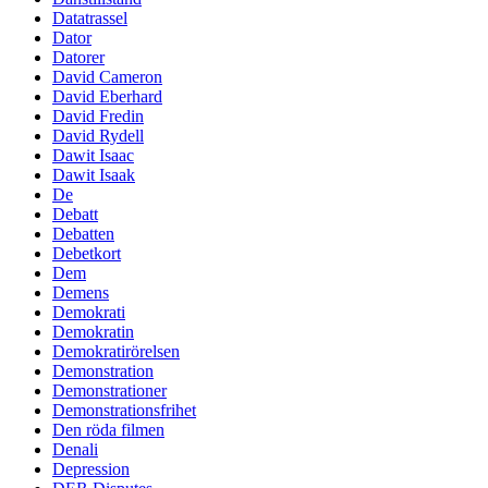
Datatrassel
Dator
Datorer
David Cameron
David Eberhard
David Fredin
David Rydell
Dawit Isaac
Dawit Isaak
De
Debatt
Debatten
Debetkort
Dem
Demens
Demokrati
Demokratin
Demokratirörelsen
Demonstration
Demonstrationer
Demonstrationsfrihet
Den röda filmen
Denali
Depression