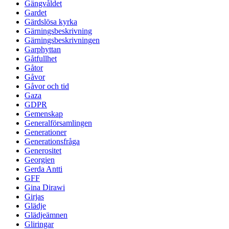
Gängvåldet
Gardet
Gärdslösa kyrka
Gärningsbeskrivning
Gärningsbeskrivningen
Garphyttan
Gåtfullhet
Gåtor
Gåvor
Gåvor och tid
Gaza
GDPR
Gemenskap
Generalförsamlingen
Generationer
Generationsfråga
Generositet
Georgien
Gerda Antti
GFF
Gina Dirawi
Girjas
Glädje
Glädjeämnen
Gliringar