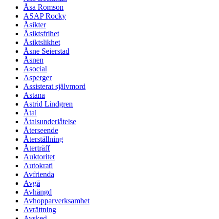
Åsa Romson
ASAP Rocky
Åsikter
Åsiktsfrihet
Åsiktslikhet
Åsne Seierstad
Åsnen
Asocial
Asperger
Assisterat självmord
Astana
Astrid Lindgren
Åtal
Åtalsunderlåtelse
Återseende
Återställning
Återträff
Auktoritet
Autokrati
Avfrienda
Avgå
Avhängd
Avhopparverksamhet
Avrättning
Avsked