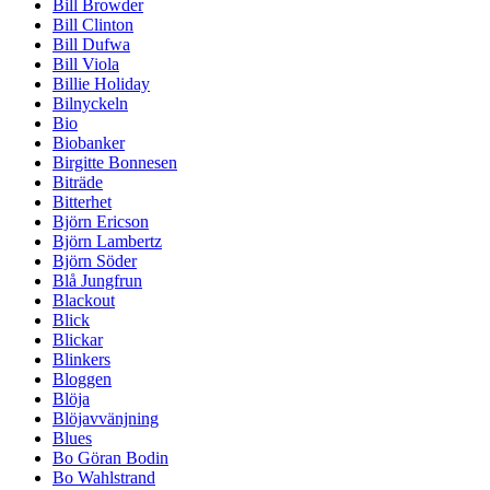
Bill Browder
Bill Clinton
Bill Dufwa
Bill Viola
Billie Holiday
Bilnyckeln
Bio
Biobanker
Birgitte Bonnesen
Biträde
Bitterhet
Björn Ericson
Björn Lambertz
Björn Söder
Blå Jungfrun
Blackout
Blick
Blickar
Blinkers
Bloggen
Blöja
Blöjavvänjning
Blues
Bo Göran Bodin
Bo Wahlstrand