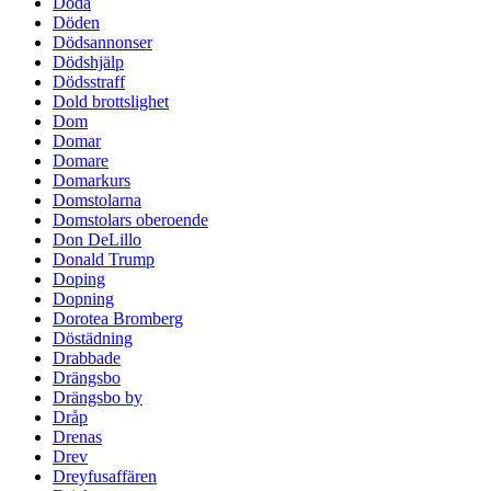
Döda
Döden
Dödsannonser
Dödshjälp
Dödsstraff
Dold brottslighet
Dom
Domar
Domare
Domarkurs
Domstolarna
Domstolars oberoende
Don DeLillo
Donald Trump
Doping
Dopning
Dorotea Bromberg
Döstädning
Drabbade
Drängsbo
Drängsbo by
Dråp
Drenas
Drev
Dreyfusaffären