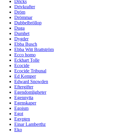
Dricks
Drivkrafter
Dröm
Drömmar
Dubbelbröllop
Duga
Dumhet
Dygder
Ebba Busch
Ebba Witt Brattström
Ecco homo
Eckhart Tolle
Ecocide
Ecocide Tribunal
Ed Kemper
Edward Snowden
Eftergifter
Egendomligheter
Egennytta
Egenskaper
Egoism
Egot
Egypten
Einar Lamberthz
Eko