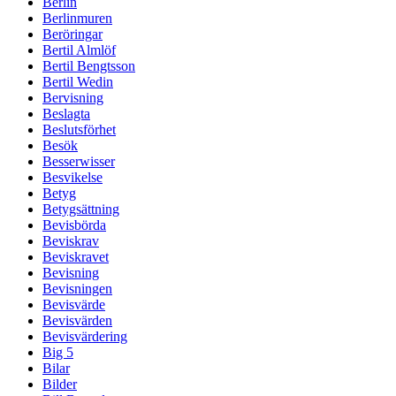
Berlin
Berlinmuren
Beröringar
Bertil Almlöf
Bertil Bengtsson
Bertil Wedin
Bervisning
Beslagta
Beslutsförhet
Besök
Besserwisser
Besvikelse
Betyg
Betygsättning
Bevisbörda
Beviskrav
Beviskravet
Bevisning
Bevisningen
Bevisvärde
Bevisvärden
Bevisvärdering
Big 5
Bilar
Bilder