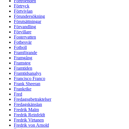
Förtroenden
Förtryck
Förtvivlan
Förundersökning
Förutsättningar
Förvandling
Förvillare
Fostervatten
Fotbesvär
Fotboll
Framförande
Framgång
Framsteg
Framtiden
Framtidsanalys
Francisco Franco
Frank Sheeran
Frankrike
Fred
Fredagsgbetraktelser
Fredagskänslan
Fredrik Malm
Fredrik Reinfeldt
Fredrik Virtanen
Fredrik von Arnold