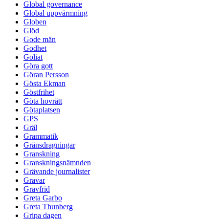
Global governance
Global uppvärmning
Globen
Glöd
Gode män
Godhet
Goliat
Göra gott
Göran Persson
Gösta Ekman
Göstfrihet
Göta hovrätt
Götaplatsen
GPS
Gräl
Grammatik
Gränsdragningar
Granskning
Granskningsnämnden
Grävande journalister
Gravar
Gravfrid
Greta Garbo
Greta Thunberg
Gripa dagen