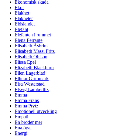
Ekonomisk skada
Ekot
Elakhet
Elakheter
Eldslandet
Elefant
Elefanten i rummet
Elena Ferrante
Elisabeth Åsbrink
Elisabeth Massi Fritz
Elisabeth Ohlson
Elissa Epel
Elizabeth Blackburn
Ellen Lagerblad
Ellinor Grimmark
Elsa Westerstad
Elsvig Lamberthz
Emma
Emma Frans
Emma Prytz
Emotionell utveckling
Empati
En broder mer
Ena ögat
Energi