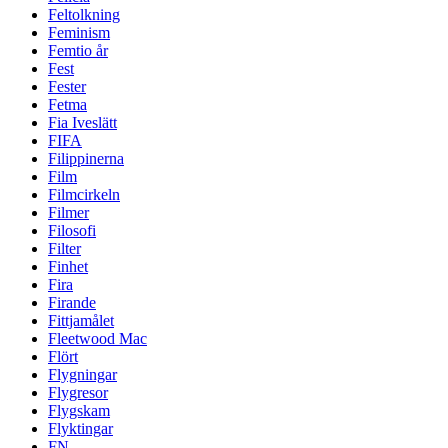
Feltolkning
Feminism
Femtio år
Fest
Fester
Fetma
Fia Iveslätt
FIFA
Filippinerna
Film
Filmcirkeln
Filmer
Filosofi
Filter
Finhet
Fira
Firande
Fittjamålet
Fleetwood Mac
Flört
Flygningar
Flygresor
Flygskam
Flyktingar
FN