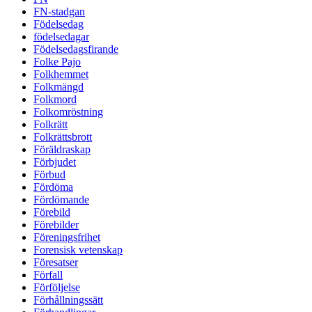
FN-stadgan
Födelsedag
födelsedagar
Födelsedagsfirande
Folke Pajo
Folkhemmet
Folkmängd
Folkmord
Folkomröstning
Folkrätt
Folkrättsbrott
Föräldraskap
Förbjudet
Förbud
Fördöma
Fördömande
Förebild
Förebilder
Föreningsfrihet
Forensisk vetenskap
Föresatser
Förfall
Förföljelse
Förhållningssätt