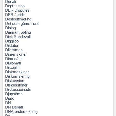
Denali
Depression
DER Disputes
DER Juridik
Deslegitimering
Det som göms i snö
Dialog
Diamant Salihu
Dick Sundevall
Diggiloo
Diktatur
Dilemman
Dimensioner
Dimridåer
Diplomati
Disciplin
Diskmaskiner
Diskriminering
Diskussion
Diskussioner
Diskussionsidé
Djupsömn
Djurö
DN
DN Debatt
DNA-undersökning
Dö