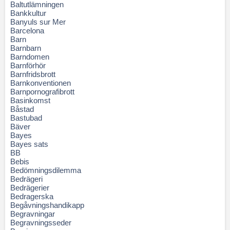
Baltutlämningen
Bankkultur
Banyuls sur Mer
Barcelona
Barn
Barnbarn
Barndomen
Barnförhör
Barnfridsbrott
Barnkonventionen
Barnpornografibrott
Basinkomst
Båstad
Bastubad
Bäver
Bayes
Bayes sats
BB
Bebis
Bedömningsdilemma
Bedrägeri
Bedrägerier
Bedragerska
Begåvningshandikapp
Begravningar
Begravningsseder