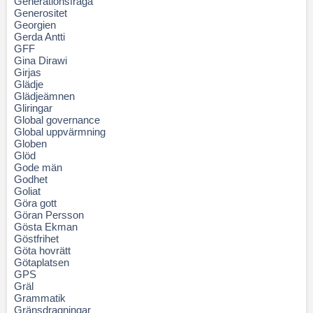
Generationsfråga
Generositet
Georgien
Gerda Antti
GFF
Gina Dirawi
Girjas
Glädje
Glädjeämnen
Gliringar
Global governance
Global uppvärmning
Globen
Glöd
Gode män
Godhet
Goliat
Göra gott
Göran Persson
Gösta Ekman
Göstfrihet
Göta hovrätt
Götaplatsen
GPS
Gräl
Grammatik
Gränsdragningar