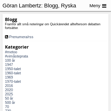
Göran Lambertz:
Blogg, Ryska
Meny
Blogg
Framför allt små noteringar om Quickärendet allteftersom debatten
fortsätter.
Prenumera/rss
Kategorier
#metoo
#vimåsteprata
100 år
1947
1950-talet
1960-talet
1969
1970-talet
2016
2020
2025
50 år
500 år
70
730