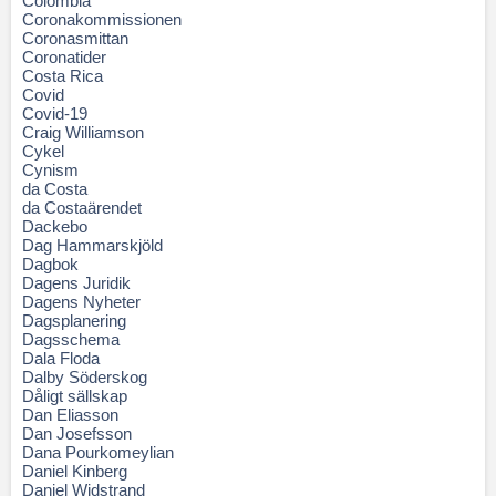
Colombia
Coronakommissionen
Coronasmittan
Coronatider
Costa Rica
Covid
Covid-19
Craig Williamson
Cykel
Cynism
da Costa
da Costaärendet
Dackebo
Dag Hammarskjöld
Dagbok
Dagens Juridik
Dagens Nyheter
Dagsplanering
Dagsschema
Dala Floda
Dalby Söderskog
Dåligt sällskap
Dan Eliasson
Dan Josefsson
Dana Pourkomeylian
Daniel Kinberg
Daniel Widstrand