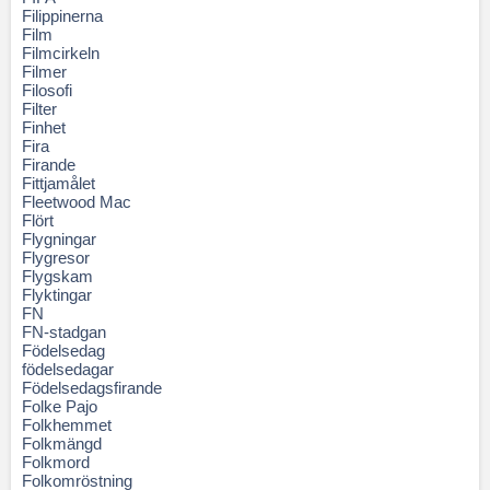
Filippinerna
Film
Filmcirkeln
Filmer
Filosofi
Filter
Finhet
Fira
Firande
Fittjamålet
Fleetwood Mac
Flört
Flygningar
Flygresor
Flygskam
Flyktingar
FN
FN-stadgan
Födelsedag
födelsedagar
Födelsedagsfirande
Folke Pajo
Folkhemmet
Folkmängd
Folkmord
Folkomröstning