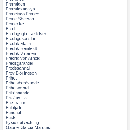
Framtiden
Framtidsanalys
Francisco Franco
Frank Sheeran
Frankrike
Fred
Fredagsgbetraktelser
Fredagskänslan
Fredrik Malm
Fredrik Reinfeldt
Fredrik Virtanen
Fredrik von Arnold
Fredsgarantier
Fredssamtal
Frey Björlingson
Frihet
Frihetsberövande
Frihetsmord
Frikännande
Fru Justitia
Frustration
Fulufjället
Funchal
Fusk
Fysisk utveckling
Gabriel Garcia Marquez