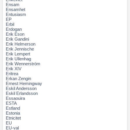
Ensam
Ensamhet
Entusiasm
EP
Erbil
Erdogan
Erik Eson
Erik Gandini
Erik Helmerson
Erik Jennische
Erik Lempert
Erik Ullenhag
Erik Wennerström
Erik XIV
Eritrea
Erkan Zengin
Ernest Hemingway
Eskil Andersson
Eskil Erlandsson
Essaouira
ESTA
Estland
Estonia
Etnicitet
EU
EU-val