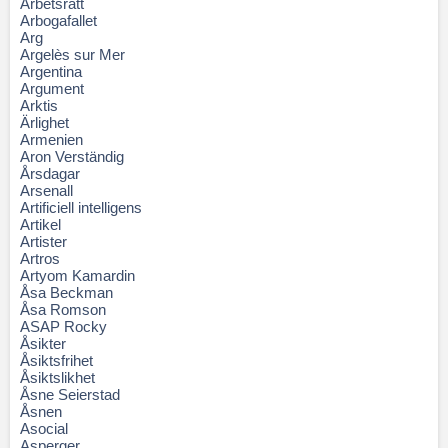
Arbetsrätt
Arbogafallet
Arg
Argelès sur Mer
Argentina
Argument
Arktis
Ärlighet
Armenien
Aron Verständig
Årsdagar
Arsenall
Artificiell intelligens
Artikel
Artister
Artros
Artyom Kamardin
Åsa Beckman
Åsa Romson
ASAP Rocky
Åsikter
Åsiktsfrihet
Åsiktslikhet
Åsne Seierstad
Åsnen
Asocial
Asperger