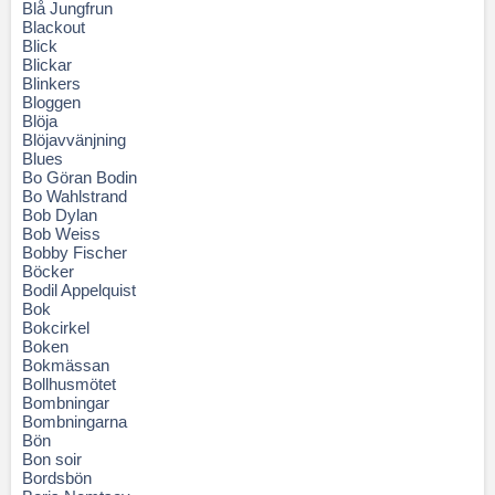
Blå Jungfrun
Blackout
Blick
Blickar
Blinkers
Bloggen
Blöja
Blöjavvänjning
Blues
Bo Göran Bodin
Bo Wahlstrand
Bob Dylan
Bob Weiss
Bobby Fischer
Böcker
Bodil Appelquist
Bok
Bokcirkel
Boken
Bokmässan
Bollhusmötet
Bombningar
Bombningarna
Bön
Bon soir
Bordsbön