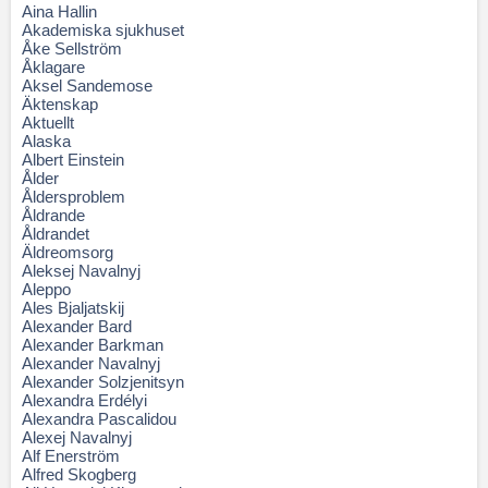
Aina Hallin
Akademiska sjukhuset
Åke Sellström
Åklagare
Aksel Sandemose
Äktenskap
Aktuellt
Alaska
Albert Einstein
Ålder
Åldersproblem
Åldrande
Åldrandet
Äldreomsorg
Aleksej Navalnyj
Aleppo
Ales Bjaljatskij
Alexander Bard
Alexander Barkman
Alexander Navalnyj
Alexander Solzjenitsyn
Alexandra Erdélyi
Alexandra Pascalidou
Alexej Navalnyj
Alf Enerström
Alfred Skogberg