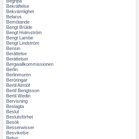
Begripa
Bekräftelse
Bekvämlighet
Belarus
Bemötande
Bengt Brülde
Bengt Holmström
Bengt Lambe
Bengt Lindström
Bensin
Berättelse
Berättelser
Bergwallkommissionen
Berlin
Berlinmuren
Beröringar
Bertil Almlöf
Bertil Bengtsson
Bertil Wedin
Bervisning
Beslagta
Beslut
Beslutsförhet
Besök
Besserwisser
Besvikelse
Betyg