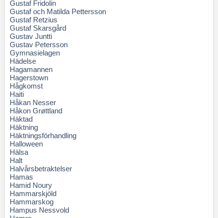
Gustaf Fridolin
Gustaf och Matilda Pettersson
Gustaf Retzius
Gustaf Skarsgård
Gustav Juntti
Gustav Petersson
Gymnasielagen
Hädelse
Hagamannen
Hagerstown
Hågkomst
Haiti
Håkan Nesser
Håkon Grøttland
Häktad
Häktning
Häktningsförhandling
Halloween
Hälsa
Halt
Halvårsbetraktelser
Hamas
Hamid Noury
Hammarskjöld
Hammarskog
Hampus Nessvold