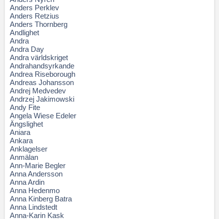
Anders Perklev
Anders Retzius
Anders Thornberg
Andlighet
Andra
Andra Day
Andra världskriget
Andrahandsyrkande
Andrea Riseborough
Andreas Johansson
Andrej Medvedev
Andrzej Jakimowski
Andy Fite
Angela Wiese Edeler
Ängslighet
Aniara
Ankara
Anklagelser
Anmälan
Ann-Marie Begler
Anna Andersson
Anna Ardin
Anna Hedenmo
Anna Kinberg Batra
Anna Lindstedt
Anna-Karin Kask