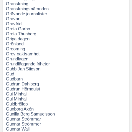
Granskning
Granskningsnämnden
Grävande journalister
Gravar
Gravfrid
Greta Garbo
Greta Thunberg
Gripa dagen
Grönland
Grooming
Grov oaktsamhet
Grundlagen
Grundläggande friheter
Gubb Jan Stigson
Gud
Gudbarn
Gudrun Dahlberg
Gudrun Hörnquist
Gui Minhai
Gul Minhai
Guldbröllop
Gunborg Axén
Gunilla Berg Samuelsson
Gunnar Strömmar
Gunnar Strömmer
Gunnar Wall