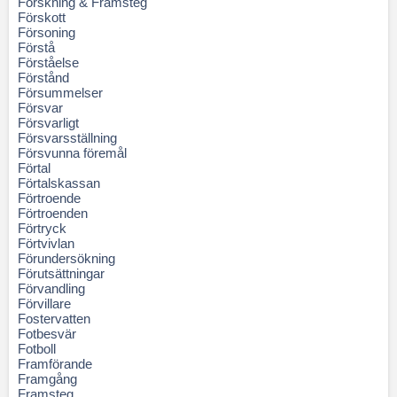
Forskning & Framsteg
Förskott
Försoning
Förstå
Förståelse
Förstånd
Försummelser
Försvar
Försvarligt
Försvarsställning
Försvunna föremål
Förtal
Förtalskassan
Förtroende
Förtroenden
Förtryck
Förtvivlan
Förundersökning
Förutsättningar
Förvandling
Förvillare
Fostervatten
Fotbesvär
Fotboll
Framförande
Framgång
Framsteg