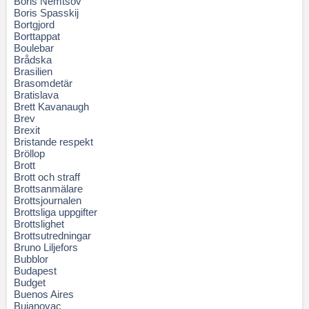
Boris Nemtsov
Boris Spasskij
Bortgjord
Borttappat
Boulebar
Brådska
Brasilien
Brasomdetär
Bratislava
Brett Kavanaugh
Brev
Brexit
Bristande respekt
Bröllop
Brott
Brott och straff
Brottsanmälare
Brottsjournalen
Brottsliga uppgifter
Brottslighet
Brottsutredningar
Bruno Liljefors
Bubblor
Budapest
Budget
Buenos Aires
Bujanovac