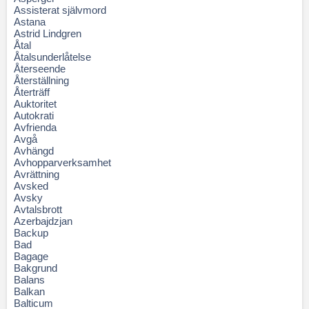
Assisterat självmord
Astana
Astrid Lindgren
Åtal
Åtalsunderlåtelse
Återseende
Återställning
Återträff
Auktoritet
Autokrati
Avfrienda
Avgå
Avhängd
Avhopparverksamhet
Avrättning
Avsked
Avsky
Avtalsbrott
Azerbajdzjan
Backup
Bad
Bagage
Bakgrund
Balans
Balkan
Balticum