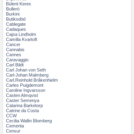
Bülent Keres
Bullerö
Burkini
Butiksdöd
Cablegate
Cadaques
Cajsa Lindholm
Camilla Kvartoft
Cancer
Cannabis
Cannes
Caravaggio
Carl Bildt
Carl Johan von Seth
Carl-Johan Malmberg
Carl.Reinhold Bråkenhielm
Carles Puigdemont
Caroline Ingvarsson
Casten Almqvist
Caster Semenya
Catarina Barketorp
Catrine da Costa
CCW
Cecilia Wallin Blomberg
Cementa
Censur