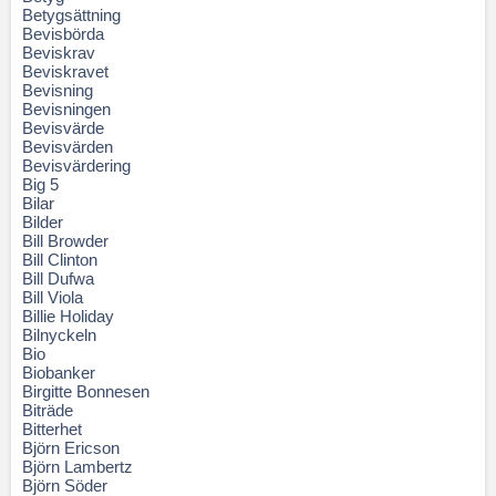
Betygsättning
Bevisbörda
Beviskrav
Beviskravet
Bevisning
Bevisningen
Bevisvärde
Bevisvärden
Bevisvärdering
Big 5
Bilar
Bilder
Bill Browder
Bill Clinton
Bill Dufwa
Bill Viola
Billie Holiday
Bilnyckeln
Bio
Biobanker
Birgitte Bonnesen
Biträde
Bitterhet
Björn Ericson
Björn Lambertz
Björn Söder