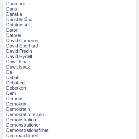
Danmark
Dans
Danska
Danstillstånd
Datatrassel
Dator
Datorer
David Cameron
David Eberhard
David Fredin
David Rydell
Dawit Isaac
Dawit Isaak
De
Debatt
Debatten
Debetkort
Dem
Demens
Demokrati
Demokratin
Demokratirörelsen
Demonstration
Demonstrationer
Demonstrationsfrihet
Den röda filmen