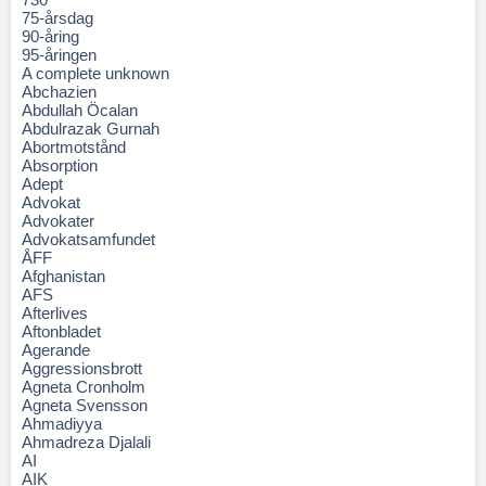
75-årsdag
90-åring
95-åringen
A complete unknown
Abchazien
Abdullah Öcalan
Abdulrazak Gurnah
Abortmotstånd
Absorption
Adept
Advokat
Advokater
Advokatsamfundet
ÅFF
Afghanistan
AFS
Afterlives
Aftonbladet
Agerande
Aggressionsbrott
Agneta Cronholm
Agneta Svensson
Ahmadiyya
Ahmadreza Djalali
AI
AIK