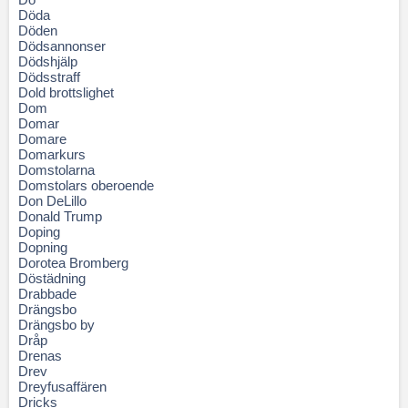
Döda
Döden
Dödsannonser
Dödshjälp
Dödsstraff
Dold brottslighet
Dom
Domar
Domare
Domarkurs
Domstolarna
Domstolars oberoende
Don DeLillo
Donald Trump
Doping
Dopning
Dorotea Bromberg
Döstädning
Drabbade
Drängsbo
Drängsbo by
Dråp
Drenas
Drev
Dreyfusaffären
Dricks