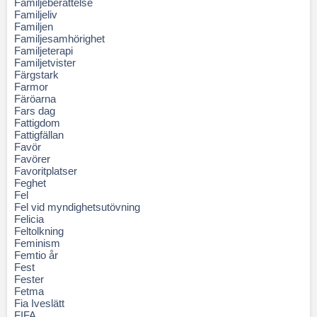
Familjeberättelse
Familjeliv
Familjen
Familjesamhörighet
Familjeterapi
Familjetvister
Färgstark
Farmor
Färöarna
Fars dag
Fattigdom
Fattigfällan
Favör
Favörer
Favoritplatser
Feghet
Fel
Fel vid myndighetsutövning
Felicia
Feltolkning
Feminism
Femtio år
Fest
Fester
Fetma
Fia Iveslätt
FIFA