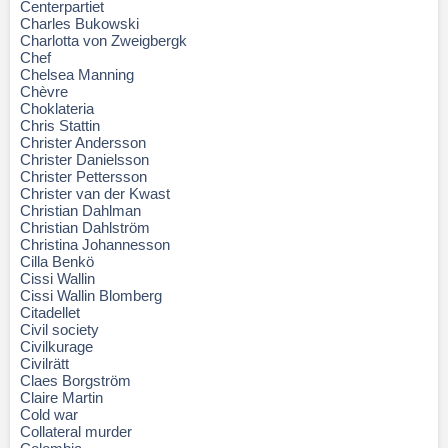
Centerpartiet
Charles Bukowski
Charlotta von Zweigbergk
Chef
Chelsea Manning
Chèvre
Choklateria
Chris Stattin
Christer Andersson
Christer Danielsson
Christer Pettersson
Christer van der Kwast
Christian Dahlman
Christian Dahlström
Christina Johannesson
Cilla Benkö
Cissi Wallin
Cissi Wallin Blomberg
Citadellet
Civil society
Civilkurage
Civilrätt
Claes Borgström
Claire Martin
Cold war
Collateral murder