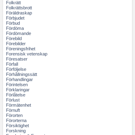
Folkrätt
Folkrättsbrott
Föräldraskap
Förbjudet
Förbud
Fördöma
Fördömande
Förebild
Förebilder
Föreningsfrihet
Forensisk vetenskap
Föresatser
Förfall
Förföljelse
Förhållningssätt
Förhandlingar
Förintelsen
Förklaringar
Förlåtelse
Förlust
Förmätenhet
Förnuft
Förorten
Förorterna
Försiktighet
Forskning