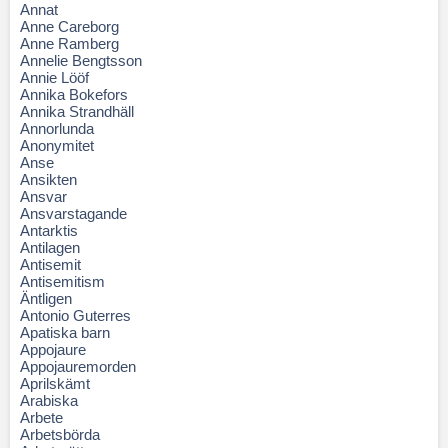
Annat
Anne Careborg
Anne Ramberg
Annelie Bengtsson
Annie Lööf
Annika Bokefors
Annika Strandhäll
Annorlunda
Anonymitet
Anse
Ansikten
Ansvar
Ansvarstagande
Antarktis
Antilagen
Antisemit
Antisemitism
Äntligen
Antonio Guterres
Apatiska barn
Appojaure
Appojauremorden
Aprilskämt
Arabiska
Arbete
Arbetsbörda