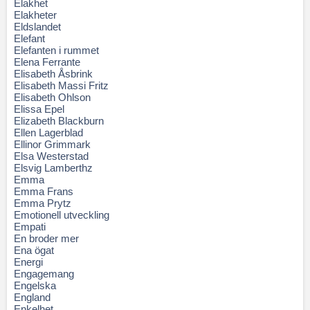
Elakhet
Elakheter
Eldslandet
Elefant
Elefanten i rummet
Elena Ferrante
Elisabeth Åsbrink
Elisabeth Massi Fritz
Elisabeth Ohlson
Elissa Epel
Elizabeth Blackburn
Ellen Lagerblad
Ellinor Grimmark
Elsa Westerstad
Elsvig Lamberthz
Emma
Emma Frans
Emma Prytz
Emotionell utveckling
Empati
En broder mer
Ena ögat
Energi
Engagemang
Engelska
England
Enkelhet