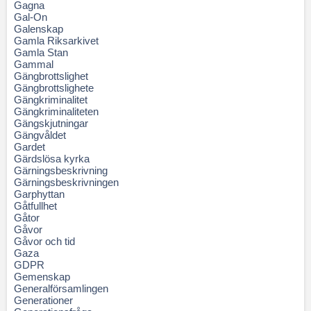
Gagna
Gal-On
Galenskap
Gamla Riksarkivet
Gamla Stan
Gammal
Gängbrottslighet
Gängbrottslighete
Gängkriminalitet
Gängkriminaliteten
Gängskjutningar
Gängvåldet
Gardet
Gärdslösa kyrka
Gärningsbeskrivning
Gärningsbeskrivningen
Garphyttan
Gåtfullhet
Gåtor
Gåvor
Gåvor och tid
Gaza
GDPR
Gemenskap
Generalförsamlingen
Generationer