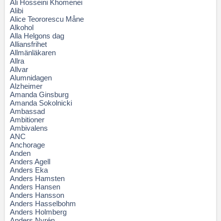
Ali Hosseini Khomenei
Alibi
Alice Teororescu Måne
Alkohol
Alla Helgons dag
Alliansfrihet
Allmänläkaren
Allra
Allvar
Alumnidagen
Alzheimer
Amanda Ginsburg
Amanda Sokolnicki
Ambassad
Ambitioner
Ambivalens
ANC
Anchorage
Anden
Anders Agell
Anders Eka
Anders Hamsten
Anders Hansen
Anders Hansson
Anders Hasselbohm
Anders Holmberg
Anders Nyrén