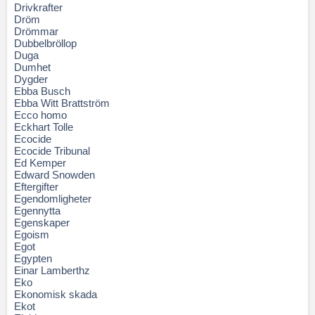
Drivkrafter
Dröm
Drömmar
Dubbelbröllop
Duga
Dumhet
Dygder
Ebba Busch
Ebba Witt Brattström
Ecco homo
Eckhart Tolle
Ecocide
Ecocide Tribunal
Ed Kemper
Edward Snowden
Eftergifter
Egendomligheter
Egennytta
Egenskaper
Egoism
Egot
Egypten
Einar Lamberthz
Eko
Ekonomisk skada
Ekot