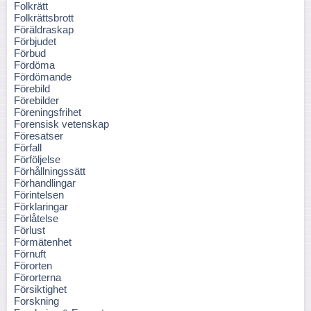
Folkrätt
Folkrättsbrott
Föräldraskap
Förbjudet
Förbud
Fördöma
Fördömande
Förebild
Förebilder
Föreningsfrihet
Forensisk vetenskap
Föresatser
Förfall
Förföljelse
Förhållningssätt
Förhandlingar
Förintelsen
Förklaringar
Förlåtelse
Förlust
Förmätenhet
Förnuft
Förorten
Förorterna
Försiktighet
Forskning