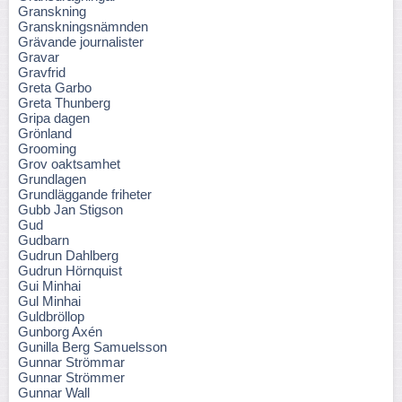
Granskning
Granskningsnämnden
Grävande journalister
Gravar
Gravfrid
Greta Garbo
Greta Thunberg
Gripa dagen
Grönland
Grooming
Grov oaktsamhet
Grundlagen
Grundläggande friheter
Gubb Jan Stigson
Gud
Gudbarn
Gudrun Dahlberg
Gudrun Hörnquist
Gui Minhai
Gul Minhai
Guldbröllop
Gunborg Axén
Gunilla Berg Samuelsson
Gunnar Strömmar
Gunnar Strömmer
Gunnar Wall