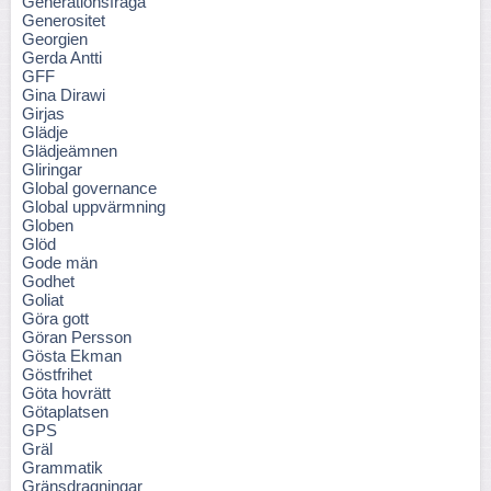
Generationsfråga
Generositet
Georgien
Gerda Antti
GFF
Gina Dirawi
Girjas
Glädje
Glädjeämnen
Gliringar
Global governance
Global uppvärmning
Globen
Glöd
Gode män
Godhet
Goliat
Göra gott
Göran Persson
Gösta Ekman
Göstfrihet
Göta hovrätt
Götaplatsen
GPS
Gräl
Grammatik
Gränsdragningar