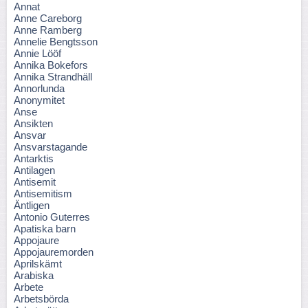
Annat
Anne Careborg
Anne Ramberg
Annelie Bengtsson
Annie Lööf
Annika Bokefors
Annika Strandhäll
Annorlunda
Anonymitet
Anse
Ansikten
Ansvar
Ansvarstagande
Antarktis
Antilagen
Antisemit
Antisemitism
Äntligen
Antonio Guterres
Apatiska barn
Appojaure
Appojauremorden
Aprilskämt
Arabiska
Arbete
Arbetsbörda