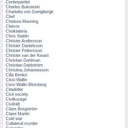
Centerpartiet
Charles Bukowski
Charlotta von Zweigbergk
Chef
Chelsea Manning
Chèvre
Choklateria
Chris Stattin
Christer Andersson
Christer Danielsson
Christer Pettersson
Christer van der Kwast
Christian Dahlman
Christian Dahlström
Christina Johannesson
Cilla Benkö
Cissi Wallin
Cissi Wallin Blomberg
Citadellet
Civil society
Civilkurage
Civilrätt
Claes Borgström
Claire Martin
Cold war
Collateral murder