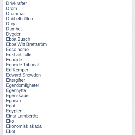
Drivkrafter
Dröm
Drömmar
Dubbelbröllop
Duga
Dumhet
Dygder
Ebba Busch
Ebba Witt Brattström
Ecco homo
Eckhart Tolle
Ecocide
Ecocide Tribunal
Ed Kemper
Edward Snowden
Eftergifter
Egendomligheter
Egennytta
Egenskaper
Egoism
Egot
Egypten
Einar Lamberthz
Eko
Ekonomisk skada
Ekot