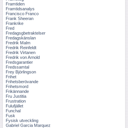
Framtiden
Framtidsanalys
Francisco Franco
Frank Sheeran
Frankrike
Fred
Fredagsgbetraktelser
Fredagskänslan
Fredrik Malm
Fredrik Reinfeldt
Fredrik Virtanen
Fredrik von Arnold
Fredsgarantier
Fredssamtal
Frey Björlingson
Frihet
Frihetsberövande
Frihetsmord
Frikännande
Fru Justitia
Frustration
Fulufjället
Funchal
Fusk
Fysisk utveckling
Gabriel Garcia Marquez