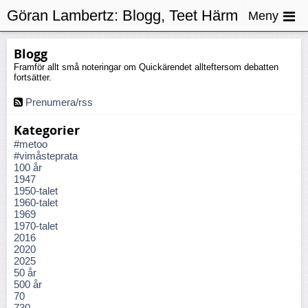
Göran Lambertz:
Blogg, Teet Härm
Meny
Blogg
Framför allt små noteringar om Quickärendet allteftersom debatten
fortsätter.
Prenumera/rss
Kategorier
#metoo
#vimåsteprata
100 år
1947
1950-talet
1960-talet
1969
1970-talet
2016
2020
2025
50 år
500 år
70
730