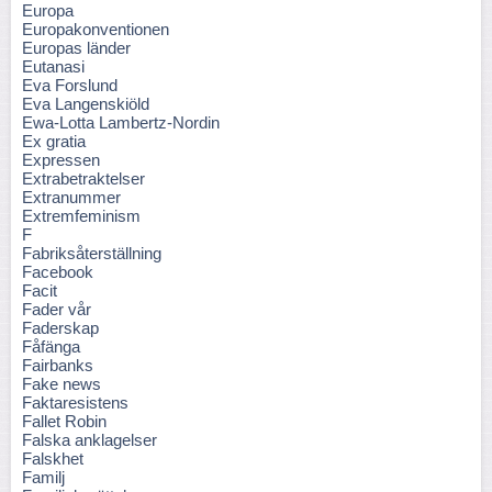
Europa
Europakonventionen
Europas länder
Eutanasi
Eva Forslund
Eva Langenskiöld
Ewa-Lotta Lambertz-Nordin
Ex gratia
Expressen
Extrabetraktelser
Extranummer
Extremfeminism
F
Fabriksåterställning
Facebook
Facit
Fader vår
Faderskap
Fåfänga
Fairbanks
Fake news
Faktaresistens
Fallet Robin
Falska anklagelser
Falskhet
Familj