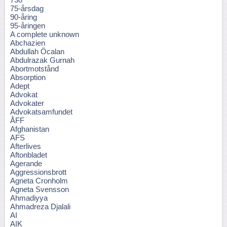
75-årsdag
90-åring
95-åringen
A complete unknown
Abchazien
Abdullah Öcalan
Abdulrazak Gurnah
Abortmotstånd
Absorption
Adept
Advokat
Advokater
Advokatsamfundet
ÅFF
Afghanistan
AFS
Afterlives
Aftonbladet
Agerande
Aggressionsbrott
Agneta Cronholm
Agneta Svensson
Ahmadiyya
Ahmadreza Djalali
AI
AIK