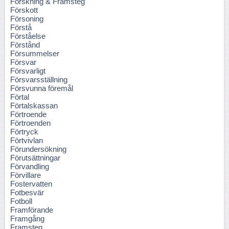
Forskning & Framsteg
Förskott
Försoning
Förstå
Förståelse
Förstånd
Försummelser
Försvar
Försvarligt
Försvarsställning
Försvunna föremål
Förtal
Förtalskassan
Förtroende
Förtroenden
Förtryck
Förtvivlan
Förundersökning
Förutsättningar
Förvandling
Förvillare
Fostervatten
Fotbesvär
Fotboll
Framförande
Framgång
Framsteg