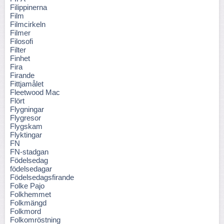
Filippinerna
Film
Filmcirkeln
Filmer
Filosofi
Filter
Finhet
Fira
Firande
Fittjamålet
Fleetwood Mac
Flört
Flygningar
Flygresor
Flygskam
Flyktingar
FN
FN-stadgan
Födelsedag
födelsedagar
Födelsedagsfirande
Folke Pajo
Folkhemmet
Folkmängd
Folkmord
Folkomröstning