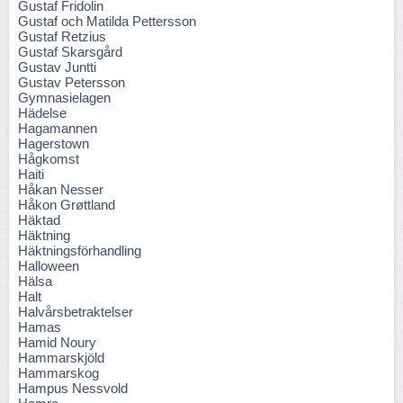
Gustaf Fridolin
Gustaf och Matilda Pettersson
Gustaf Retzius
Gustaf Skarsgård
Gustav Juntti
Gustav Petersson
Gymnasielagen
Hädelse
Hagamannen
Hagerstown
Hågkomst
Haiti
Håkan Nesser
Håkon Grøttland
Häktad
Häktning
Häktningsförhandling
Halloween
Hälsa
Halt
Halvårsbetraktelser
Hamas
Hamid Noury
Hammarskjöld
Hammarskog
Hampus Nessvold