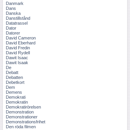
Danmark
Dans
Danska
Danstillstånd
Datatrassel
Dator
Datorer
David Cameron
David Eberhard
David Fredin
David Rydell
Dawit Isaac
Dawit Isaak
De
Debatt
Debatten
Debetkort
Dem
Demens
Demokrati
Demokratin
Demokratirörelsen
Demonstration
Demonstrationer
Demonstrationsfrihet
Den röda filmen