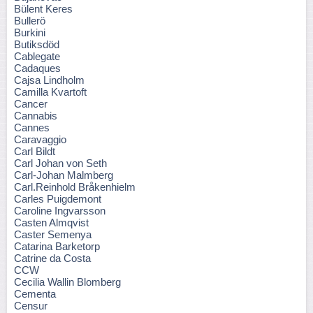
Bülent Keres
Bullerö
Burkini
Butiksdöd
Cablegate
Cadaques
Cajsa Lindholm
Camilla Kvartoft
Cancer
Cannabis
Cannes
Caravaggio
Carl Bildt
Carl Johan von Seth
Carl-Johan Malmberg
Carl.Reinhold Bråkenhielm
Carles Puigdemont
Caroline Ingvarsson
Casten Almqvist
Caster Semenya
Catarina Barketorp
Catrine da Costa
CCW
Cecilia Wallin Blomberg
Cementa
Censur