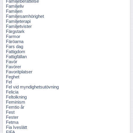
Familjeberättelse
Familjeliv
Familjen
Familjesamhörighet
Familjeterapi
Familjetvister
Färgstark
Farmor
Färöarna
Fars dag
Fattigdom
Fattigfällan
Favör
Favörer
Favoritplatser
Feghet
Fel
Fel vid myndighetsutövning
Felicia
Feltolkning
Feminism
Femtio år
Fest
Fester
Fetma
Fia Iveslätt
FIFA