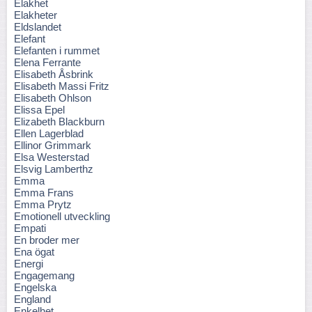
Elakhet
Elakheter
Eldslandet
Elefant
Elefanten i rummet
Elena Ferrante
Elisabeth Åsbrink
Elisabeth Massi Fritz
Elisabeth Ohlson
Elissa Epel
Elizabeth Blackburn
Ellen Lagerblad
Ellinor Grimmark
Elsa Westerstad
Elsvig Lamberthz
Emma
Emma Frans
Emma Prytz
Emotionell utveckling
Empati
En broder mer
Ena ögat
Energi
Engagemang
Engelska
England
Enkelhet