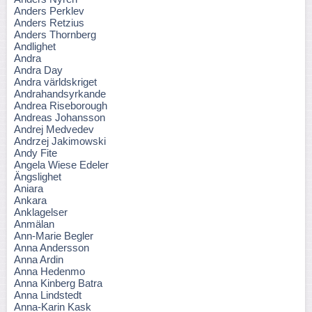
Anders Perklev
Anders Retzius
Anders Thornberg
Andlighet
Andra
Andra Day
Andra världskriget
Andrahandsyrkande
Andrea Riseborough
Andreas Johansson
Andrej Medvedev
Andrzej Jakimowski
Andy Fite
Angela Wiese Edeler
Ängslighet
Aniara
Ankara
Anklagelser
Anmälan
Ann-Marie Begler
Anna Andersson
Anna Ardin
Anna Hedenmo
Anna Kinberg Batra
Anna Lindstedt
Anna-Karin Kask