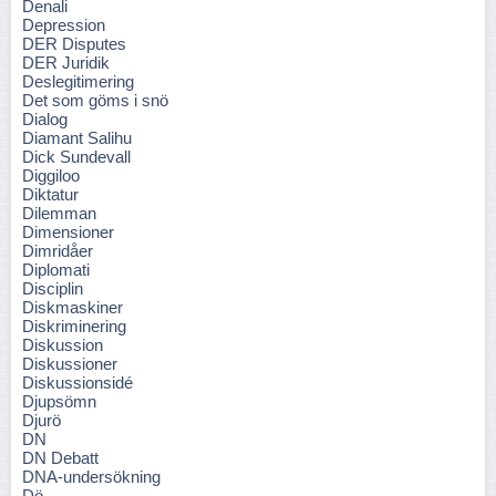
Denali
Depression
DER Disputes
DER Juridik
Deslegitimering
Det som göms i snö
Dialog
Diamant Salihu
Dick Sundevall
Diggiloo
Diktatur
Dilemman
Dimensioner
Dimridåer
Diplomati
Disciplin
Diskmaskiner
Diskriminering
Diskussion
Diskussioner
Diskussionsidé
Djupsömn
Djurö
DN
DN Debatt
DNA-undersökning
Dö