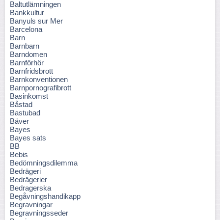
Baltutlämningen
Bankkultur
Banyuls sur Mer
Barcelona
Barn
Barnbarn
Barndomen
Barnförhör
Barnfridsbrott
Barnkonventionen
Barnpornografibrott
Basinkomst
Båstad
Bastubad
Bäver
Bayes
Bayes sats
BB
Bebis
Bedömningsdilemma
Bedrägeri
Bedrägerier
Bedragerska
Begåvningshandikapp
Begravningar
Begravningsseder