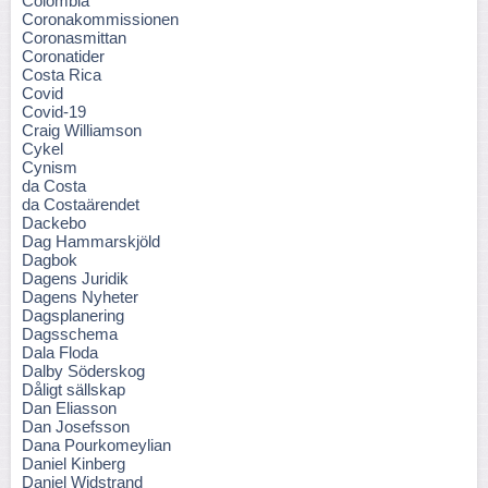
Colombia
Coronakommissionen
Coronasmittan
Coronatider
Costa Rica
Covid
Covid-19
Craig Williamson
Cykel
Cynism
da Costa
da Costaärendet
Dackebo
Dag Hammarskjöld
Dagbok
Dagens Juridik
Dagens Nyheter
Dagsplanering
Dagsschema
Dala Floda
Dalby Söderskog
Dåligt sällskap
Dan Eliasson
Dan Josefsson
Dana Pourkomeylian
Daniel Kinberg
Daniel Widstrand