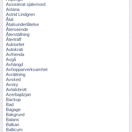
Assisterat självmord
Astana
Astrid Lindgren
Åtal
Åtalsunderlåtelse
Återseende
Återställning
Återträff
Auktoritet
Autokrati
Avfrienda
Avgå
Avhängd
Avhopparverksamhet
Avrättning
Avsked
Avsky
Avtalsbrott
Azerbajdzjan
Backup
Bad
Bagage
Bakgrund
Balans
Balkan
Balticum