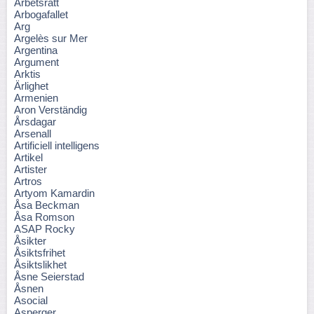
Arbetsrätt
Arbogafallet
Arg
Argelès sur Mer
Argentina
Argument
Arktis
Ärlighet
Armenien
Aron Verständig
Årsdagar
Arsenall
Artificiell intelligens
Artikel
Artister
Artros
Artyom Kamardin
Åsa Beckman
Åsa Romson
ASAP Rocky
Åsikter
Åsiktsfrihet
Åsiktslikhet
Åsne Seierstad
Åsnen
Asocial
Asperger