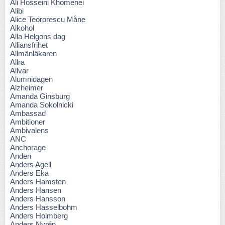
Ali Hosseini Khomenei
Alibi
Alice Teororescu Måne
Alkohol
Alla Helgons dag
Alliansfrihet
Allmänläkaren
Allra
Allvar
Alumnidagen
Alzheimer
Amanda Ginsburg
Amanda Sokolnicki
Ambassad
Ambitioner
Ambivalens
ANC
Anchorage
Anden
Anders Agell
Anders Eka
Anders Hamsten
Anders Hansen
Anders Hansson
Anders Hasselbohm
Anders Holmberg
Anders Nyrén