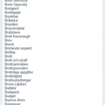
Boris Nemtsov
Boris Spasskij
Bortgjord
Borttappat
Boulebar
Brådska
Brasilien
Brasomdetär
Bratislava
Brett Kavanaugh
Brev
Brexit
Bristande respekt
Bröllop
Brott
Brott och straff
Brottsanmälare
Brottsjournalen
Brottsliga uppgifter
Brottslighet
Brottsutredningar
Bruno Liljefors
Bubblor
Budapest
Budget
Buenos Aires
Bujanovac