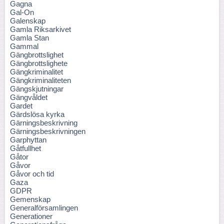
Gagna
Gal-On
Galenskap
Gamla Riksarkivet
Gamla Stan
Gammal
Gängbrottslighet
Gängbrottslighete
Gängkriminalitet
Gängkriminaliteten
Gängskjutningar
Gängvåldet
Gardet
Gärdslösa kyrka
Gärningsbeskrivning
Gärningsbeskrivningen
Garphyttan
Gåtfullhet
Gåtor
Gåvor
Gåvor och tid
Gaza
GDPR
Gemenskap
Generalförsamlingen
Generationer