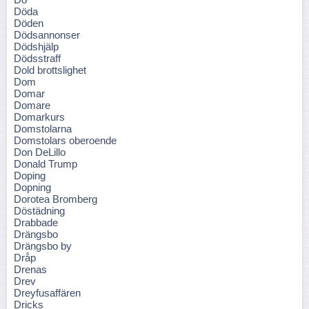
Döda
Döden
Dödsannonser
Dödshjälp
Dödsstraff
Dold brottslighet
Dom
Domar
Domare
Domarkurs
Domstolarna
Domstolars oberoende
Don DeLillo
Donald Trump
Doping
Dopning
Dorotea Bromberg
Döstädning
Drabbade
Drängsbo
Drängsbo by
Dråp
Drenas
Drev
Dreyfusaffären
Dricks