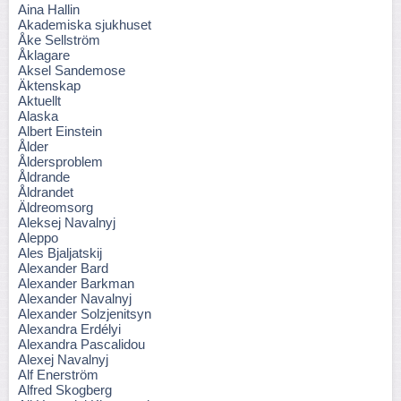
Aina Hallin
Akademiska sjukhuset
Åke Sellström
Åklagare
Aksel Sandemose
Äktenskap
Aktuellt
Alaska
Albert Einstein
Ålder
Åldersproblem
Åldrande
Åldrandet
Äldreomsorg
Aleksej Navalnyj
Aleppo
Ales Bjaljatskij
Alexander Bard
Alexander Barkman
Alexander Navalnyj
Alexander Solzjenitsyn
Alexandra Erdélyi
Alexandra Pascalidou
Alexej Navalnyj
Alf Enerström
Alfred Skogberg