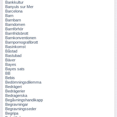
Bankkultur
Banyuls sur Mer
Barcelona
Barn
Barnbarn
Barndomen
Barnförhör
Barnfridsbrott
Barnkonventionen
Barnpornografibrott
Basinkomst
Båstad
Bastubad
Bäver
Bayes
Bayes sats
BB
Bebis
Bedömningsdilemma
Bedrägeri
Bedrägerier
Bedragerska
Begåvningshandikapp
Begravningar
Begravningsseder
Begripa