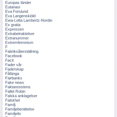
Europas länder
Eutanasi
Eva Forslund
Eva Langenskiöld
Ewa-Lotta Lambertz-Nordin
Ex gratia
Expressen
Extrabetraktelser
Extranummer
Extremfeminism
F
Fabriksåterställning
Facebook
Facit
Fader vår
Faderskap
Fåfänga
Fairbanks
Fake news
Faktaresistens
Fallet Robin
Falska anklagelser
Falskhet
Familj
Familjeberättelse
Familjeliv