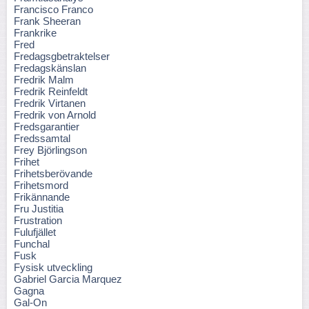
Francisco Franco
Frank Sheeran
Frankrike
Fred
Fredagsgbetraktelser
Fredagskänslan
Fredrik Malm
Fredrik Reinfeldt
Fredrik Virtanen
Fredrik von Arnold
Fredsgarantier
Fredssamtal
Frey Björlingson
Frihet
Frihetsberövande
Frihetsmord
Frikännande
Fru Justitia
Frustration
Fulufjället
Funchal
Fusk
Fysisk utveckling
Gabriel Garcia Marquez
Gagna
Gal-On