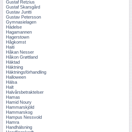
Gustaf Retzius
Gustaf Skarsgård
Gustav Juntti
Gustav Petersson
Gymnasielagen
Hädelse
Hagamannen
Hagerstown
Hågkomst
Haiti
Håkan Nesser
Håkon Grøttland
Häktad
Häktning
Häktningsförhandling
Halloween
Hälsa
Halt
Halvårsbetraktelser
Hamas
Hamid Noury
Hammarskjöld
Hammarskog
Hampus Nessvold
Hamra
Handhälsning