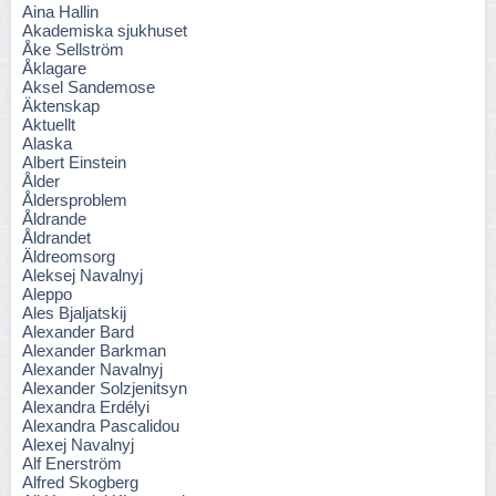
Aina Hallin
Akademiska sjukhuset
Åke Sellström
Åklagare
Aksel Sandemose
Äktenskap
Aktuellt
Alaska
Albert Einstein
Ålder
Åldersproblem
Åldrande
Åldrandet
Äldreomsorg
Aleksej Navalnyj
Aleppo
Ales Bjaljatskij
Alexander Bard
Alexander Barkman
Alexander Navalnyj
Alexander Solzjenitsyn
Alexandra Erdélyi
Alexandra Pascalidou
Alexej Navalnyj
Alf Enerström
Alfred Skogberg