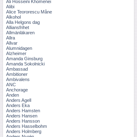
Ali Hosseini Khomenei
Alibi
Alice Teororescu Måne
Alkohol
Alla Helgons dag
Alliansfrihet
Allmänläkaren
Allra
Allvar
Alumnidagen
Alzheimer
Amanda Ginsburg
Amanda Sokolnicki
Ambassad
Ambitioner
Ambivalens
ANC
Anchorage
Anden
Anders Agell
Anders Eka
Anders Hamsten
Anders Hansen
Anders Hansson
Anders Hasselbohm
Anders Holmberg
Anders Nyrén