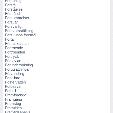
Försoning
Förstå
Förståelse
Förstånd
Försummelser
Försvar
Försvarligt
Försvarsställning
Försvunna föremål
Förtal
Förtalskassan
Förtroende
Förtroenden
Förtryck
Förtvivlan
Förundersökning
Förutsättningar
Förvandling
Förvillare
Fostervatten
Fotbesvär
Fotboll
Framförande
Framgång
Framsteg
Framtiden
Framtidsanalys