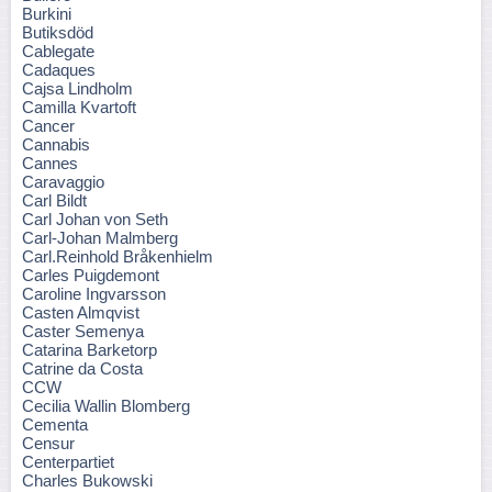
Burkini
Butiksdöd
Cablegate
Cadaques
Cajsa Lindholm
Camilla Kvartoft
Cancer
Cannabis
Cannes
Caravaggio
Carl Bildt
Carl Johan von Seth
Carl-Johan Malmberg
Carl.Reinhold Bråkenhielm
Carles Puigdemont
Caroline Ingvarsson
Casten Almqvist
Caster Semenya
Catarina Barketorp
Catrine da Costa
CCW
Cecilia Wallin Blomberg
Cementa
Censur
Centerpartiet
Charles Bukowski