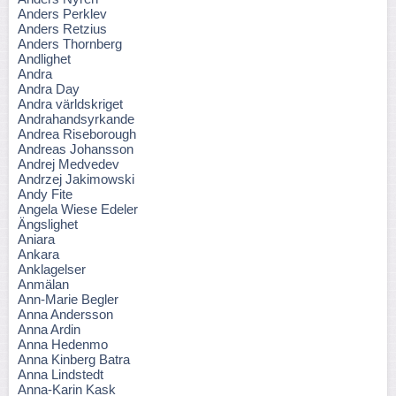
Anders Perklev
Anders Retzius
Anders Thornberg
Andlighet
Andra
Andra Day
Andra världskriget
Andrahandsyrkande
Andrea Riseborough
Andreas Johansson
Andrej Medvedev
Andrzej Jakimowski
Andy Fite
Angela Wiese Edeler
Ängslighet
Aniara
Ankara
Anklagelser
Anmälan
Ann-Marie Begler
Anna Andersson
Anna Ardin
Anna Hedenmo
Anna Kinberg Batra
Anna Lindstedt
Anna-Karin Kask