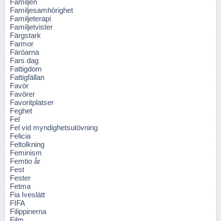
Familjen
Familjesamhörighet
Familjeterapi
Familjetvister
Färgstark
Farmor
Färöarna
Fars dag
Fattigdom
Fattigfällan
Favör
Favörer
Favoritplatser
Feghet
Fel
Fel vid myndighetsutövning
Felicia
Feltolkning
Feminism
Femtio år
Fest
Fester
Fetma
Fia Iveslätt
FIFA
Filippinerna
Film