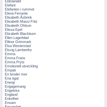
Eldslandet
Elefant
Elefanten i rummet
Elena Ferrante
Elisabeth Åsbrink
Elisabeth Massi Fritz
Elisabeth Ohlson
Elissa Epel
Elizabeth Blackburn
Ellen Lagerblad
Ellinor Grimmark
Elsa Westerstad
Elsvig Lamberthz
Emma
Emma Frans
Emma Prytz
Emotionell utveckling
Empati
En broder mer
Ena ögat
Energi
Engagemang
Engelska
England
Enkelhet
Ensam
Ensamhet