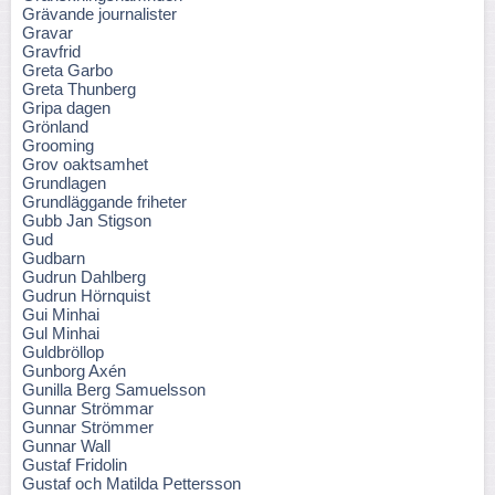
Grävande journalister
Gravar
Gravfrid
Greta Garbo
Greta Thunberg
Gripa dagen
Grönland
Grooming
Grov oaktsamhet
Grundlagen
Grundläggande friheter
Gubb Jan Stigson
Gud
Gudbarn
Gudrun Dahlberg
Gudrun Hörnquist
Gui Minhai
Gul Minhai
Guldbröllop
Gunborg Axén
Gunilla Berg Samuelsson
Gunnar Strömmar
Gunnar Strömmer
Gunnar Wall
Gustaf Fridolin
Gustaf och Matilda Pettersson