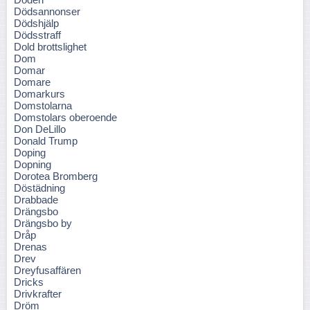
Dödsannonser
Dödshjälp
Dödsstraff
Dold brottslighet
Dom
Domar
Domare
Domarkurs
Domstolarna
Domstolars oberoende
Don DeLillo
Donald Trump
Doping
Dopning
Dorotea Bromberg
Döstädning
Drabbade
Drängsbo
Drängsbo by
Dråp
Drenas
Drev
Dreyfusaffären
Dricks
Drivkrafter
Dröm