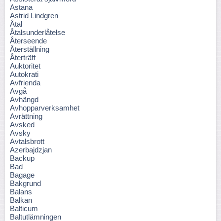
Astana
Astrid Lindgren
Åtal
Åtalsunderlåtelse
Återseende
Återställning
Återträff
Auktoritet
Autokrati
Avfrienda
Avgå
Avhängd
Avhopparverksamhet
Avrättning
Avsked
Avsky
Avtalsbrott
Azerbajdzjan
Backup
Bad
Bagage
Bakgrund
Balans
Balkan
Balticum
Baltutlämningen