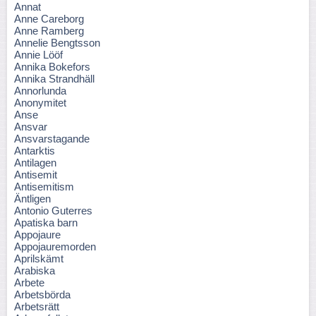
Annat
Anne Careborg
Anne Ramberg
Annelie Bengtsson
Annie Lööf
Annika Bokefors
Annika Strandhäll
Annorlunda
Anonymitet
Anse
Ansvar
Ansvarstagande
Antarktis
Antilagen
Antisemit
Antisemitism
Äntligen
Antonio Guterres
Apatiska barn
Appojaure
Appojauremorden
Aprilskämt
Arabiska
Arbete
Arbetsbörda
Arbetsrätt