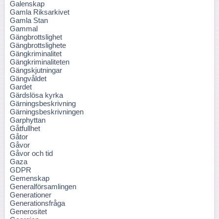
Galenskap
Gamla Riksarkivet
Gamla Stan
Gammal
Gängbrottslighet
Gängbrottslighete
Gängkriminalitet
Gängkriminaliteten
Gängskjutningar
Gängvåldet
Gardet
Gärdslösa kyrka
Gärningsbeskrivning
Gärningsbeskrivningen
Garphyttan
Gåtfullhet
Gåtor
Gåvor
Gåvor och tid
Gaza
GDPR
Gemenskap
Generalförsamlingen
Generationer
Generationsfråga
Generositet