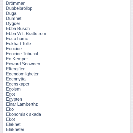
Drömmar
Dubbelbröllop
Duga
Dumhet
Dygder
Ebba Busch
Ebba Witt Brattström
Ecco homo
Eckhart Tolle
Ecocide
Ecocide Tribunal
Ed Kemper
Edward Snowden
Eftergifter
Egendomligheter
Egennytta
Egenskaper
Egoism
Egot
Egypten
Einar Lamberthz
Eko
Ekonomisk skada
Ekot
Elakhet
Elakheter