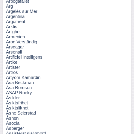
Arbogafallet
Arg
Argelès sur Mer
Argentina
Argument
Arktis
Ärlighet
Armenien
Aron Verständig
Årsdagar
Arsenall
Artificiell intelligens
Artikel
Artister
Artros
Artyom Kamardin
Åsa Beckman
Åsa Romson
ASAP Rocky
Åsikter
Åsiktsfrihet
Åsiktslikhet
Åsne Seierstad
Åsnen
Asocial
Asperger
Assisterat självmord