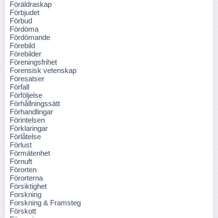
Föräldraskap
Förbjudet
Förbud
Fördöma
Fördömande
Förebild
Förebilder
Föreningsfrihet
Forensisk vetenskap
Föresatser
Förfall
Förföljelse
Förhållningssätt
Förhandlingar
Förintelsen
Förklaringar
Förlåtelse
Förlust
Förmätenhet
Förnuft
Förorten
Förorterna
Försiktighet
Forskning
Forskning & Framsteg
Förskott