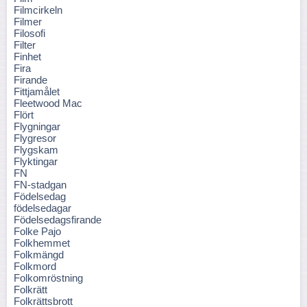
Filmcirkeln
Filmer
Filosofi
Filter
Finhet
Fira
Firande
Fittjamålet
Fleetwood Mac
Flört
Flygningar
Flygresor
Flygskam
Flyktingar
FN
FN-stadgan
Födelsedag
födelsedagar
Födelsedagsfirande
Folke Pajo
Folkhemmet
Folkmängd
Folkmord
Folkomröstning
Folkrätt
Folkrättsbrott