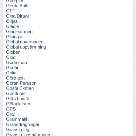
Georgien
Gerda Antti
GFF
Gina Dirawi
Girjas
Glädje
Glädjeämnen
Gliringar
Global governance
Global uppvärmning
Globen
Glöd
Gode män
Godhet
Goliat
Göra gott
Göran Persson
Gösta Ekman
Göstfrihet
Göta hovrätt
Götaplatsen
GPS
Gräl
Grammatik
Gränsdragningar
Granskning
Granskningsnämnden