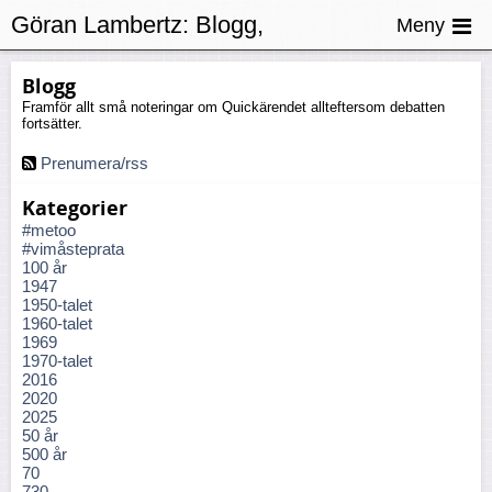
Göran Lambertz:
Blogg,
Meny
Medkänsla
Blogg
Framför allt små noteringar om Quickärendet allteftersom debatten
fortsätter.
Prenumera/rss
Kategorier
#metoo
#vimåsteprata
100 år
1947
1950-talet
1960-talet
1969
1970-talet
2016
2020
2025
50 år
500 år
70
730