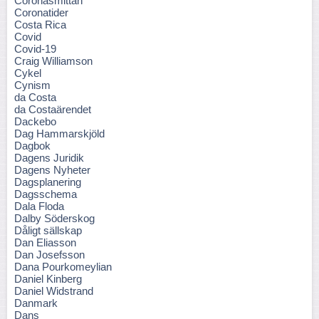
Coronasmittan
Coronatider
Costa Rica
Covid
Covid-19
Craig Williamson
Cykel
Cynism
da Costa
da Costaärendet
Dackebo
Dag Hammarskjöld
Dagbok
Dagens Juridik
Dagens Nyheter
Dagsplanering
Dagsschema
Dala Floda
Dalby Söderskog
Dåligt sällskap
Dan Eliasson
Dan Josefsson
Dana Pourkomeylian
Daniel Kinberg
Daniel Widstrand
Danmark
Dans