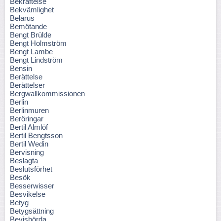
Bekräftelse
Bekvämlighet
Belarus
Bemötande
Bengt Brülde
Bengt Holmström
Bengt Lambe
Bengt Lindström
Bensin
Berättelse
Berättelser
Bergwallkommissionen
Berlin
Berlinmuren
Beröringar
Bertil Almlöf
Bertil Bengtsson
Bertil Wedin
Bervisning
Beslagta
Beslutsförhet
Besök
Besserwisser
Besvikelse
Betyg
Betygsättning
Bevisbörda