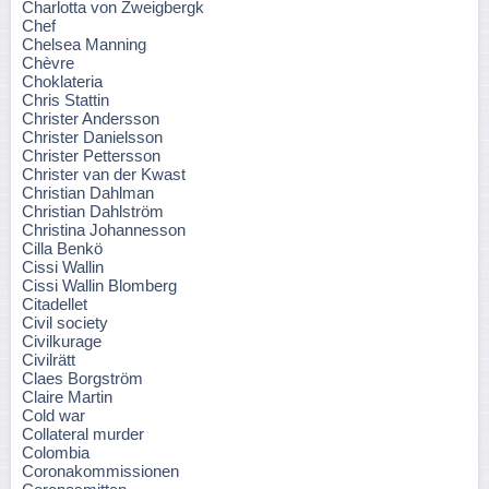
Charlotta von Zweigbergk
Chef
Chelsea Manning
Chèvre
Choklateria
Chris Stattin
Christer Andersson
Christer Danielsson
Christer Pettersson
Christer van der Kwast
Christian Dahlman
Christian Dahlström
Christina Johannesson
Cilla Benkö
Cissi Wallin
Cissi Wallin Blomberg
Citadellet
Civil society
Civilkurage
Civilrätt
Claes Borgström
Claire Martin
Cold war
Collateral murder
Colombia
Coronakommissionen