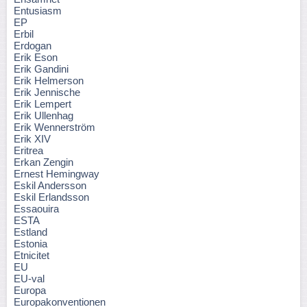
Entusiasm
EP
Erbil
Erdogan
Erik Eson
Erik Gandini
Erik Helmerson
Erik Jennische
Erik Lempert
Erik Ullenhag
Erik Wennerström
Erik XIV
Eritrea
Erkan Zengin
Ernest Hemingway
Eskil Andersson
Eskil Erlandsson
Essaouira
ESTA
Estland
Estonia
Etnicitet
EU
EU-val
Europa
Europakonventionen