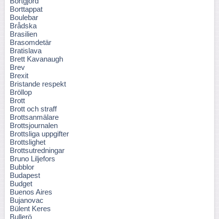
Bortgjord
Borttappat
Boulebar
Brådska
Brasilien
Brasomdetär
Bratislava
Brett Kavanaugh
Brev
Brexit
Bristande respekt
Bröllop
Brott
Brott och straff
Brottsanmälare
Brottsjournalen
Brottsliga uppgifter
Brottslighet
Brottsutredningar
Bruno Liljefors
Bubblor
Budapest
Budget
Buenos Aires
Bujanovac
Bülent Keres
Bullerö