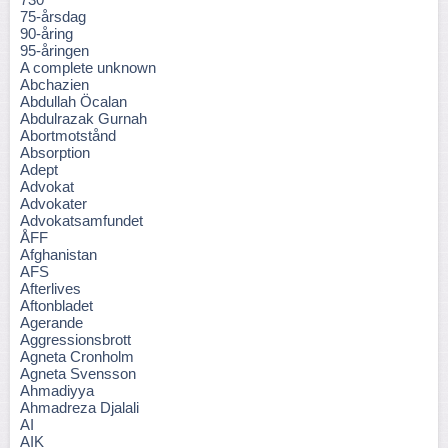
75-årsdag
90-åring
95-åringen
A complete unknown
Abchazien
Abdullah Öcalan
Abdulrazak Gurnah
Abortmotstånd
Absorption
Adept
Advokat
Advokater
Advokatsamfundet
ÅFF
Afghanistan
AFS
Afterlives
Aftonbladet
Agerande
Aggressionsbrott
Agneta Cronholm
Agneta Svensson
Ahmadiyya
Ahmadreza Djalali
AI
AIK