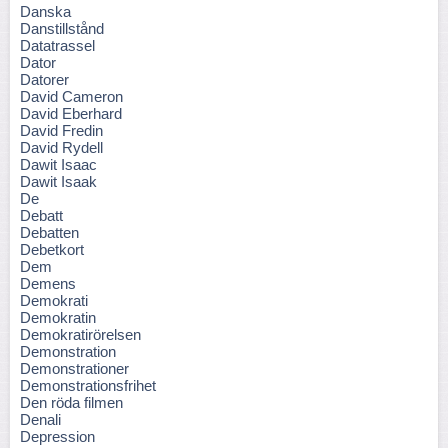
Danska
Danstillstånd
Datatrassel
Dator
Datorer
David Cameron
David Eberhard
David Fredin
David Rydell
Dawit Isaac
Dawit Isaak
De
Debatt
Debatten
Debetkort
Dem
Demens
Demokrati
Demokratin
Demokratirörelsen
Demonstration
Demonstrationer
Demonstrationsfrihet
Den röda filmen
Denali
Depression