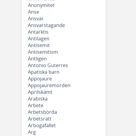
Anonymitet
Anse
Ansvar
Ansvarstagande
Antarktis
Antilagen
Antisemit
Antisemitism
Äntligen
Antonio Guterres
Apatiska barn
Appojaure
Appojauremorden
Aprilskämt
Arabiska
Arbete
Arbetsbörda
Arbetsrätt
Arbogafallet
Arg