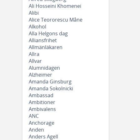
Ali Hosseini Khomenei
Alibi
Alice Teororescu Måne
Alkohol
Alla Helgons dag
Alliansfrihet
Allmänläkaren
Allra
Allvar
Alumnidagen
Alzheimer
Amanda Ginsburg
Amanda Sokolnicki
Ambassad
Ambitioner
Ambivalens
ANC
Anchorage
Anden
Anders Agell