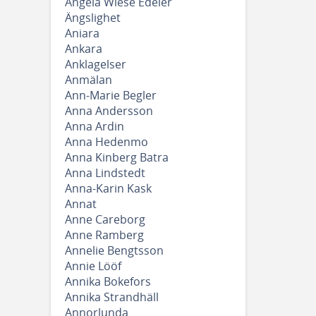
Angela Wiese Edeler
Ängslighet
Aniara
Ankara
Anklagelser
Anmälan
Ann-Marie Begler
Anna Andersson
Anna Ardin
Anna Hedenmo
Anna Kinberg Batra
Anna Lindstedt
Anna-Karin Kask
Annat
Anne Careborg
Anne Ramberg
Annelie Bengtsson
Annie Lööf
Annika Bokefors
Annika Strandhäll
Annorlunda