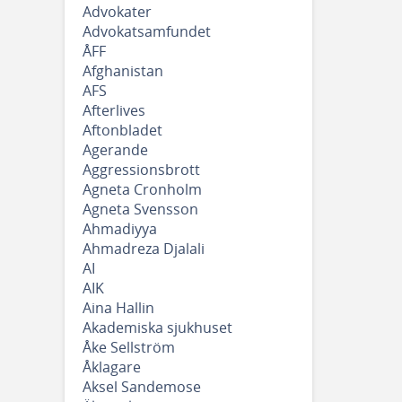
Advokater
Advokatsamfundet
ÅFF
Afghanistan
AFS
Afterlives
Aftonbladet
Agerande
Aggressionsbrott
Agneta Cronholm
Agneta Svensson
Ahmadiyya
Ahmadreza Djalali
AI
AIK
Aina Hallin
Akademiska sjukhuset
Åke Sellström
Åklagare
Aksel Sandemose