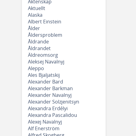
Äktenskap
Aktuellt
Alaska
Albert Einstein
Ålder
Åldersproblem
Åldrande
Åldrandet
Äldreomsorg
Aleksej Navalnyj
Aleppo
Ales Bjaljatskij
Alexander Bard
Alexander Barkman
Alexander Navalnyj
Alexander Solzjenitsyn
Alexandra Erdélyi
Alexandra Pascalidou
Alexej Navalnyj
Alf Enerström
Alfred Skogberg