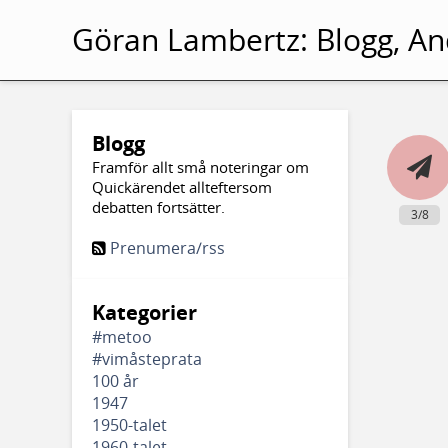
Göran Lambertz:
Blogg, An
Blogg
Framför allt små noteringar om
Quickärendet allteftersom
debatten fortsätter.
3/8
Prenumera/rss
Kategorier
#metoo
#vimåsteprata
100 år
1947
1950-talet
1960-talet