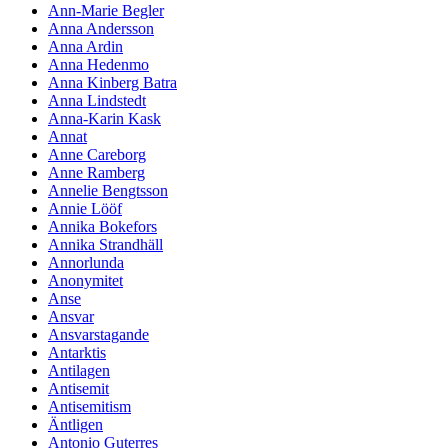
Ann-Marie Begler
Anna Andersson
Anna Ardin
Anna Hedenmo
Anna Kinberg Batra
Anna Lindstedt
Anna-Karin Kask
Annat
Anne Careborg
Anne Ramberg
Annelie Bengtsson
Annie Lööf
Annika Bokefors
Annika Strandhäll
Annorlunda
Anonymitet
Anse
Ansvar
Ansvarstagande
Antarktis
Antilagen
Antisemit
Antisemitism
Äntligen
Antonio Guterres