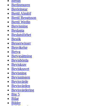
Berlin
Berlinmuren
Beröringar
Bertil Almlöf
Bertil Bengtsson
Bertil Wedin
Bervisning
Beslagta
Beslutsförhet
Besök
Besserwisser
Besvikelse
Betyg
Betygsättning
Bevisbörda
Beviskrav
Beviskravet
Bevisning
Bevisningen
Bevisvärde
Bevisvärden
Bevisvärdering
Big 5
Bilar
Bilder