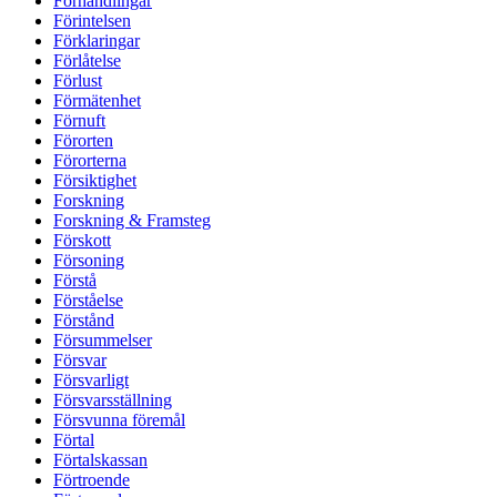
Förhandlingar
Förintelsen
Förklaringar
Förlåtelse
Förlust
Förmätenhet
Förnuft
Förorten
Förorterna
Försiktighet
Forskning
Forskning & Framsteg
Förskott
Försoning
Förstå
Förståelse
Förstånd
Försummelser
Försvar
Försvarligt
Försvarsställning
Försvunna föremål
Förtal
Förtalskassan
Förtroende