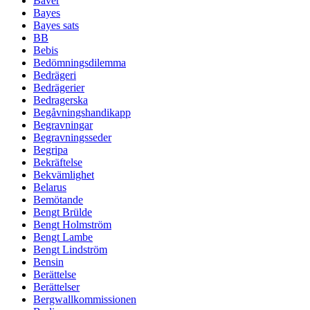
Bäver
Bayes
Bayes sats
BB
Bebis
Bedömningsdilemma
Bedrägeri
Bedrägerier
Bedragerska
Begåvningshandikapp
Begravningar
Begravningsseder
Begripa
Bekräftelse
Bekvämlighet
Belarus
Bemötande
Bengt Brülde
Bengt Holmström
Bengt Lambe
Bengt Lindström
Bensin
Berättelse
Berättelser
Bergwallkommissionen