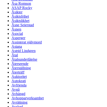
Åsa Romson
ASAP Rocky
Åsikter
Åsiktsfrihet
Åsiktslikhet
Åsne Seierstad
Åsnen
Asocial
Asperger
Assisterat självmord
Astana
Astrid Lindgren
Åtal
Åtalsunderlåtelse
Återseende
Återställning
Återträff
Auktoritet
Autokrati
Avfrienda
Avgå
Avhängd
Avhopparverksamhet
Avrättning
Avsked