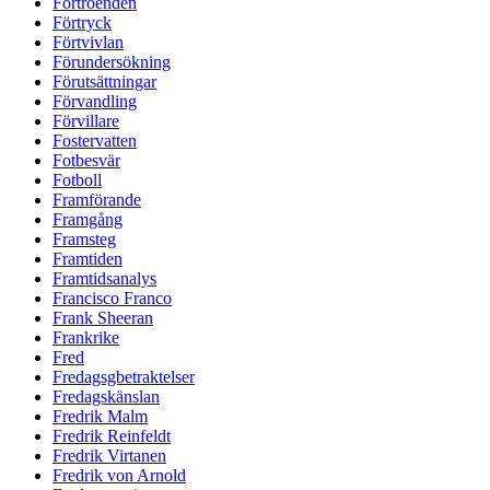
Förtroenden
Förtryck
Förtvivlan
Förundersökning
Förutsättningar
Förvandling
Förvillare
Fostervatten
Fotbesvär
Fotboll
Framförande
Framgång
Framsteg
Framtiden
Framtidsanalys
Francisco Franco
Frank Sheeran
Frankrike
Fred
Fredagsgbetraktelser
Fredagskänslan
Fredrik Malm
Fredrik Reinfeldt
Fredrik Virtanen
Fredrik von Arnold