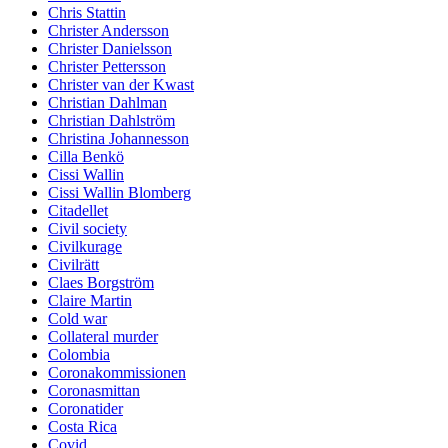
Chris Stattin
Christer Andersson
Christer Danielsson
Christer Pettersson
Christer van der Kwast
Christian Dahlman
Christian Dahlström
Christina Johannesson
Cilla Benkö
Cissi Wallin
Cissi Wallin Blomberg
Citadellet
Civil society
Civilkurage
Civilrätt
Claes Borgström
Claire Martin
Cold war
Collateral murder
Colombia
Coronakommissionen
Coronasmittan
Coronatider
Costa Rica
Covid