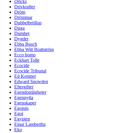
Dricks
Drivkrafter
Dröm
Drömmar
Dubbelbröllop
Duga
Dumhet
Dygder
Ebba Busch
Ebba Witt Brattström
Ecco homo
Eckhart Tolle
Ecocide
Ecocide Tribunal
Ed Kemper
Edward Snowden
Eftergifter
Egendomligheter
Egennytta
Egenskaper
Egoism
Egot
Egypten
Einar Lamberthz
Eko