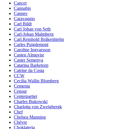
Cancer
Cannabis
Cannes
Caravaggio
Carl Bildt
Carl Johan von Seth
Carl-Johan Malmberg
Carl.Reinhold Bråkenhielm
Carles Puigdemont
Caroline Ingvarsson
Casten Almqvist
Caster Semenya
Catarina Barketorp
Catrine da Costa
CCW
Cecilia Wallin Blomberg
Cementa
Censur
Centerpartiet
Charles Bukowski
Charlotta von Zweigbergk
Chef
Chelsea Manning
Chèvre
Choklateria