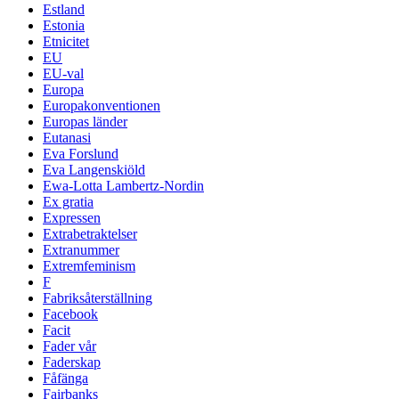
Estland
Estonia
Etnicitet
EU
EU-val
Europa
Europakonventionen
Europas länder
Eutanasi
Eva Forslund
Eva Langenskiöld
Ewa-Lotta Lambertz-Nordin
Ex gratia
Expressen
Extrabetraktelser
Extranummer
Extremfeminism
F
Fabriksåterställning
Facebook
Facit
Fader vår
Faderskap
Fåfänga
Fairbanks