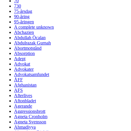
70
730
75-årsdag
90-åring
95-åringen
A complete unknown
Abchazien
Abdullah Öcalan
Abdulrazak Gurnah
Abortmotstånd
Absorption
Adept
Advokat
Advokater
Advokatsamfundet
ÅFF
Afghanistan
AFS
Afterlives
Aftonbladet
Agerande
Aggressionsbrott
Agneta Cronholm
Agneta Svensson
Ahmadiyya