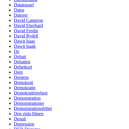
Datatrassel
Dator
Datorer
David Cameron
David Eberhard
David Fredin
David Rydell
Dawit Isaac
Dawit Isaak
De
Debatt
Debatten
Debetkort
Dem
Demens
Demokrati
Demokratin
Demokratirörelsen
Demonstration
Demonstrationer
Demonstrationsfrihet
Den röda filmen
Denali
Depression