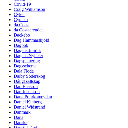
Covid-19
Craig Williamson
Cykel
Cynism
da Costa
da Costaärendet
Dackebo
Dag Hammarskjöld
Dagbok
Dagens Juridik
Dagens Nyheter
Dagsplanering
Dagsschema
Dala Floda
Dalby Söderskog
Dåligt sällskap
Dan Eliasson
Dan Josefsson
Dana Pourkomeylian
Daniel Kinberg
Daniel Widstrand
Danmark
Dans
Danska
Danstillstånd