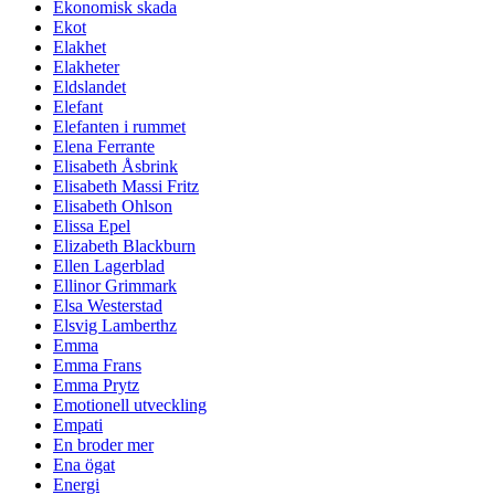
Ekonomisk skada
Ekot
Elakhet
Elakheter
Eldslandet
Elefant
Elefanten i rummet
Elena Ferrante
Elisabeth Åsbrink
Elisabeth Massi Fritz
Elisabeth Ohlson
Elissa Epel
Elizabeth Blackburn
Ellen Lagerblad
Ellinor Grimmark
Elsa Westerstad
Elsvig Lamberthz
Emma
Emma Frans
Emma Prytz
Emotionell utveckling
Empati
En broder mer
Ena ögat
Energi