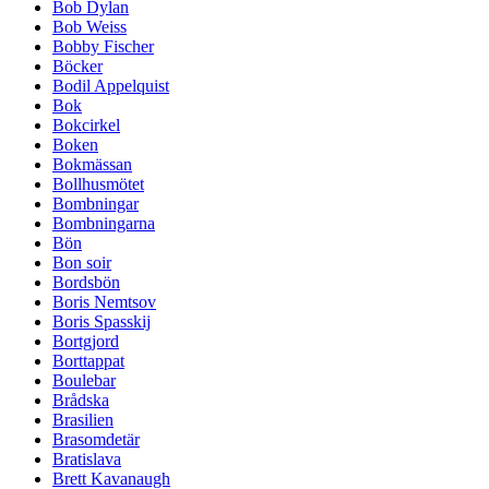
Bob Dylan
Bob Weiss
Bobby Fischer
Böcker
Bodil Appelquist
Bok
Bokcirkel
Boken
Bokmässan
Bollhusmötet
Bombningar
Bombningarna
Bön
Bon soir
Bordsbön
Boris Nemtsov
Boris Spasskij
Bortgjord
Borttappat
Boulebar
Brådska
Brasilien
Brasomdetär
Bratislava
Brett Kavanaugh