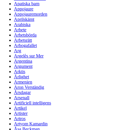
Apatiska barn
Appojaure
Appojauremorden
Aprilskämt
Arabiska
Arbete
Arbetsbörda
Arbetsrätt
Arbogafallet
Arg
Argelès sur Mer
Argentina
Argument
Arktis
Ärlighet
Armenien
Aron Verständig
Årsdagar
Arsenall
Artificiell intelligens
Artikel
Artister
Artros
Artyom Kamardin
Åsa Beckman