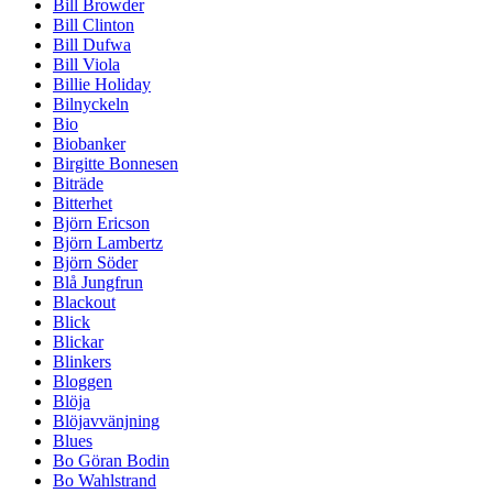
Bill Browder
Bill Clinton
Bill Dufwa
Bill Viola
Billie Holiday
Bilnyckeln
Bio
Biobanker
Birgitte Bonnesen
Biträde
Bitterhet
Björn Ericson
Björn Lambertz
Björn Söder
Blå Jungfrun
Blackout
Blick
Blickar
Blinkers
Bloggen
Blöja
Blöjavvänjning
Blues
Bo Göran Bodin
Bo Wahlstrand