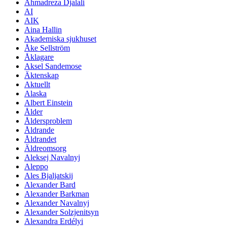
Ahmadreza Djalali
AI
AIK
Aina Hallin
Akademiska sjukhuset
Åke Sellström
Åklagare
Aksel Sandemose
Äktenskap
Aktuellt
Alaska
Albert Einstein
Ålder
Åldersproblem
Åldrande
Åldrandet
Äldreomsorg
Aleksej Navalnyj
Aleppo
Ales Bjaljatskij
Alexander Bard
Alexander Barkman
Alexander Navalnyj
Alexander Solzjenitsyn
Alexandra Erdélyi