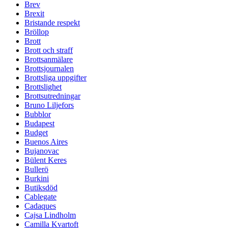
Brev
Brexit
Bristande respekt
Bröllop
Brott
Brott och straff
Brottsanmälare
Brottsjournalen
Brottsliga uppgifter
Brottslighet
Brottsutredningar
Bruno Liljefors
Bubblor
Budapest
Budget
Buenos Aires
Bujanovac
Bülent Keres
Bullerö
Burkini
Butiksdöd
Cablegate
Cadaques
Cajsa Lindholm
Camilla Kvartoft