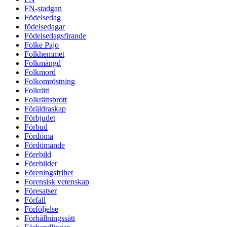
FN-stadgan
Födelsedag
födelsedagar
Födelsedagsfirande
Folke Pajo
Folkhemmet
Folkmängd
Folkmord
Folkomröstning
Folkrätt
Folkrättsbrott
Föräldraskap
Förbjudet
Förbud
Fördöma
Fördömande
Förebild
Förebilder
Föreningsfrihet
Forensisk vetenskap
Föresatser
Förfall
Förföljelse
Förhållningssätt