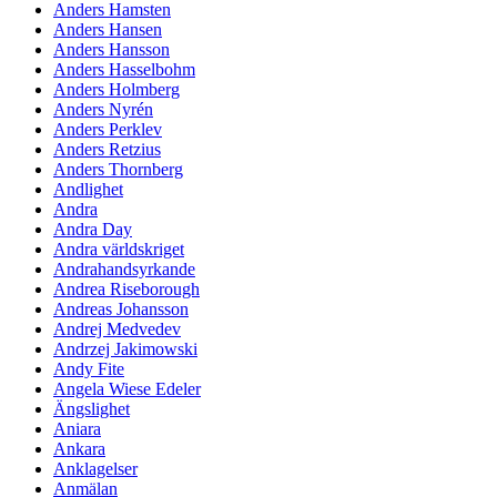
Anders Hamsten
Anders Hansen
Anders Hansson
Anders Hasselbohm
Anders Holmberg
Anders Nyrén
Anders Perklev
Anders Retzius
Anders Thornberg
Andlighet
Andra
Andra Day
Andra världskriget
Andrahandsyrkande
Andrea Riseborough
Andreas Johansson
Andrej Medvedev
Andrzej Jakimowski
Andy Fite
Angela Wiese Edeler
Ängslighet
Aniara
Ankara
Anklagelser
Anmälan