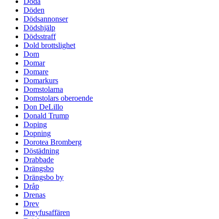
Döda
Döden
Dödsannonser
Dödshjälp
Dödsstraff
Dold brottslighet
Dom
Domar
Domare
Domarkurs
Domstolarna
Domstolars oberoende
Don DeLillo
Donald Trump
Doping
Dopning
Dorotea Bromberg
Döstädning
Drabbade
Drängsbo
Drängsbo by
Dråp
Drenas
Drev
Dreyfusaffären