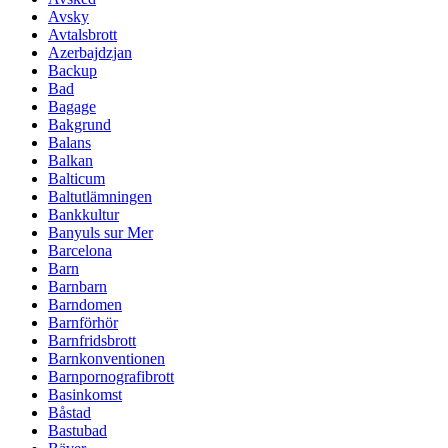
Avsky
Avtalsbrott
Azerbajdzjan
Backup
Bad
Bagage
Bakgrund
Balans
Balkan
Balticum
Baltutlämningen
Bankkultur
Banyuls sur Mer
Barcelona
Barn
Barnbarn
Barndomen
Barnförhör
Barnfridsbrott
Barnkonventionen
Barnpornografibrott
Basinkomst
Båstad
Bastubad