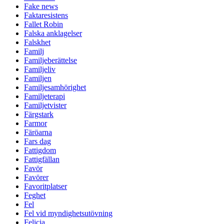
Fake news
Faktaresistens
Fallet Robin
Falska anklagelser
Falskhet
Familj
Familjeberättelse
Familjeliv
Familjen
Familjesamhörighet
Familjeterapi
Familjetvister
Färgstark
Farmor
Färöarna
Fars dag
Fattigdom
Fattigfällan
Favör
Favörer
Favoritplatser
Feghet
Fel
Fel vid myndighetsutövning
Felicia