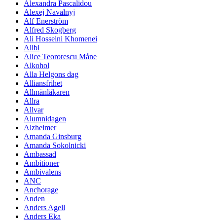
Alexandra Pascalidou
Alexej Navalnyj
Alf Enerström
Alfred Skogberg
Ali Hosseini Khomenei
Alibi
Alice Teororescu Måne
Alkohol
Alla Helgons dag
Alliansfrihet
Allmänläkaren
Allra
Allvar
Alumnidagen
Alzheimer
Amanda Ginsburg
Amanda Sokolnicki
Ambassad
Ambitioner
Ambivalens
ANC
Anchorage
Anden
Anders Agell
Anders Eka