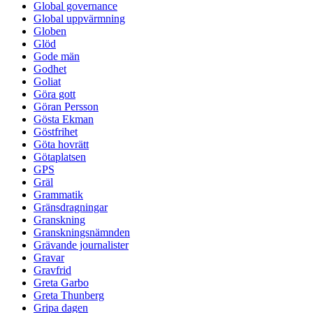
Global governance
Global uppvärmning
Globen
Glöd
Gode män
Godhet
Goliat
Göra gott
Göran Persson
Gösta Ekman
Göstfrihet
Göta hovrätt
Götaplatsen
GPS
Gräl
Grammatik
Gränsdragningar
Granskning
Granskningsnämnden
Grävande journalister
Gravar
Gravfrid
Greta Garbo
Greta Thunberg
Gripa dagen