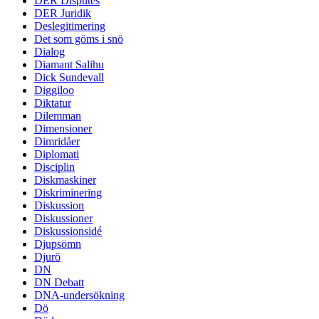
DER Disputes
DER Juridik
Deslegitimering
Det som göms i snö
Dialog
Diamant Salihu
Dick Sundevall
Diggiloo
Diktatur
Dilemman
Dimensioner
Dimridåer
Diplomati
Disciplin
Diskmaskiner
Diskriminering
Diskussion
Diskussioner
Diskussionsidé
Djupsömn
Djurö
DN
DN Debatt
DNA-undersökning
Dö