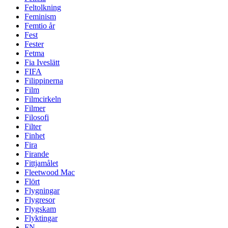
Feltolkning
Feminism
Femtio år
Fest
Fester
Fetma
Fia Iveslätt
FIFA
Filippinerna
Film
Filmcirkeln
Filmer
Filosofi
Filter
Finhet
Fira
Firande
Fittjamålet
Fleetwood Mac
Flört
Flygningar
Flygresor
Flygskam
Flyktingar
FN