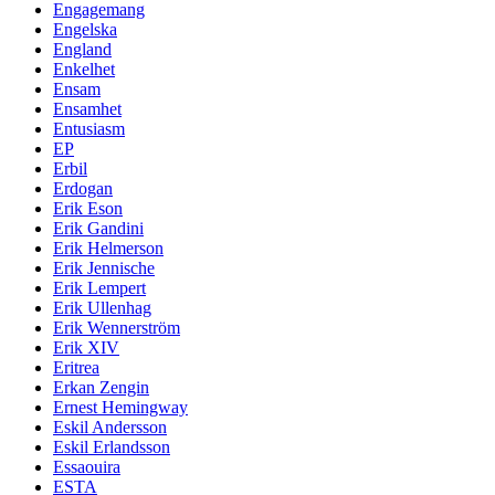
Engagemang
Engelska
England
Enkelhet
Ensam
Ensamhet
Entusiasm
EP
Erbil
Erdogan
Erik Eson
Erik Gandini
Erik Helmerson
Erik Jennische
Erik Lempert
Erik Ullenhag
Erik Wennerström
Erik XIV
Eritrea
Erkan Zengin
Ernest Hemingway
Eskil Andersson
Eskil Erlandsson
Essaouira
ESTA