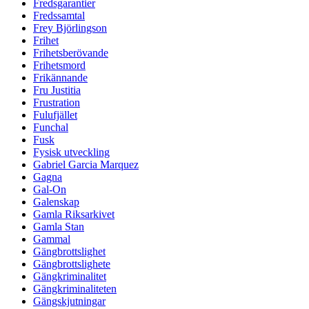
Fredsgarantier
Fredssamtal
Frey Björlingson
Frihet
Frihetsberövande
Frihetsmord
Frikännande
Fru Justitia
Frustration
Fulufjället
Funchal
Fusk
Fysisk utveckling
Gabriel Garcia Marquez
Gagna
Gal-On
Galenskap
Gamla Riksarkivet
Gamla Stan
Gammal
Gängbrottslighet
Gängbrottslighete
Gängkriminalitet
Gängkriminaliteten
Gängskjutningar