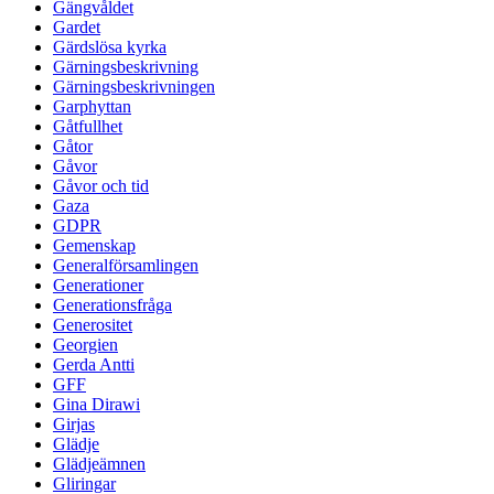
Gängvåldet
Gardet
Gärdslösa kyrka
Gärningsbeskrivning
Gärningsbeskrivningen
Garphyttan
Gåtfullhet
Gåtor
Gåvor
Gåvor och tid
Gaza
GDPR
Gemenskap
Generalförsamlingen
Generationer
Generationsfråga
Generositet
Georgien
Gerda Antti
GFF
Gina Dirawi
Girjas
Glädje
Glädjeämnen
Gliringar