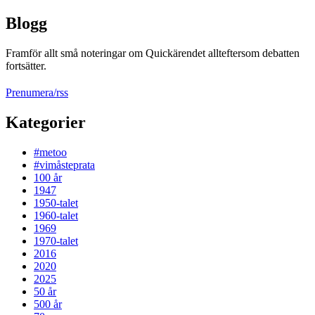
Blogg
Framför allt små noteringar om Quickärendet allteftersom debatten
fortsätter.
Prenumera/rss
Kategorier
#metoo
#vimåsteprata
100 år
1947
1950-talet
1960-talet
1969
1970-talet
2016
2020
2025
50 år
500 år