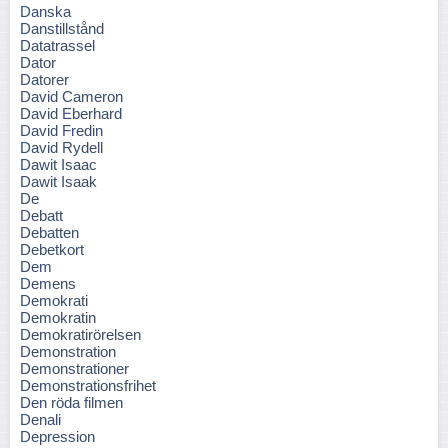
Danska
Danstillstånd
Datatrassel
Dator
Datorer
David Cameron
David Eberhard
David Fredin
David Rydell
Dawit Isaac
Dawit Isaak
De
Debatt
Debatten
Debetkort
Dem
Demens
Demokrati
Demokratin
Demokratirörelsen
Demonstration
Demonstrationer
Demonstrationsfrihet
Den röda filmen
Denali
Depression