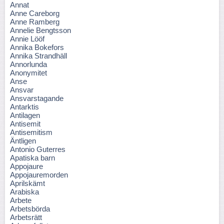
Annat
Anne Careborg
Anne Ramberg
Annelie Bengtsson
Annie Lööf
Annika Bokefors
Annika Strandhäll
Annorlunda
Anonymitet
Anse
Ansvar
Ansvarstagande
Antarktis
Antilagen
Antisemit
Antisemitism
Äntligen
Antonio Guterres
Apatiska barn
Appojaure
Appojauremorden
Aprilskämt
Arabiska
Arbete
Arbetsbörda
Arbetsrätt