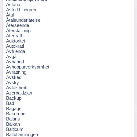
Astana
Astrid Lindgren
Åtal
Åtalsunderlåtelse
Återseende
Återställning
Återträff
Auktoritet
Autokrati
Avfrienda
Avgå
Avhängd
Avhopparverksamhet
Avrättning
Avsked
Avsky
Avtalsbrott
Azerbajdzjan
Backup
Bad
Bagage
Bakgrund
Balans
Balkan
Balticum
Baltutlämningen