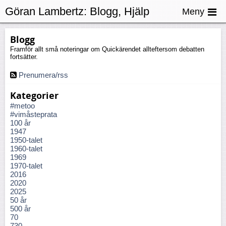
Göran Lambertz:
Blogg, Hjälp
Meny
Blogg
Framför allt små noteringar om Quickärendet allteftersom debatten
fortsätter.
Prenumera/rss
Kategorier
#metoo
#vimåsteprata
100 år
1947
1950-talet
1960-talet
1969
1970-talet
2016
2020
2025
50 år
500 år
70
730