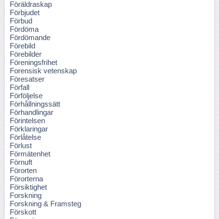
Föräldraskap
Förbjudet
Förbud
Fördöma
Fördömande
Förebild
Förebilder
Föreningsfrihet
Forensisk vetenskap
Föresatser
Förfall
Förföljelse
Förhållningssätt
Förhandlingar
Förintelsen
Förklaringar
Förlåtelse
Förlust
Förmätenhet
Förnuft
Förorten
Förorterna
Försiktighet
Forskning
Forskning & Framsteg
Förskott