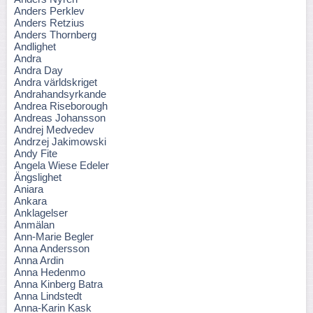
Anders Perklev
Anders Retzius
Anders Thornberg
Andlighet
Andra
Andra Day
Andra världskriget
Andrahandsyrkande
Andrea Riseborough
Andreas Johansson
Andrej Medvedev
Andrzej Jakimowski
Andy Fite
Angela Wiese Edeler
Ängslighet
Aniara
Ankara
Anklagelser
Anmälan
Ann-Marie Begler
Anna Andersson
Anna Ardin
Anna Hedenmo
Anna Kinberg Batra
Anna Lindstedt
Anna-Karin Kask