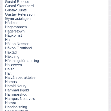
Gustaf Retzius
Gustaf Skarsgård
Gustav Juntti
Gustav Petersson
Gymnasielagen
Hädelse
Hagamannen
Hagerstown
Hågkomst
Haiti
Håkan Nesser
Håkon Grøttland
Häktad
Häktning
Häktningsförhandling
Halloween
Hälsa
Halt
Halvårsbetraktelser
Hamas
Hamid Noury
Hammarskjöld
Hammarskog
Hampus Nessvold
Hamra
Handhälsning