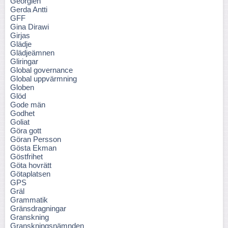
Georgien
Gerda Antti
GFF
Gina Dirawi
Girjas
Glädje
Glädjeämnen
Gliringar
Global governance
Global uppvärmning
Globen
Glöd
Gode män
Godhet
Goliat
Göra gott
Göran Persson
Gösta Ekman
Göstfrihet
Göta hovrätt
Götaplatsen
GPS
Gräl
Grammatik
Gränsdragningar
Granskning
Granskningsnämnden