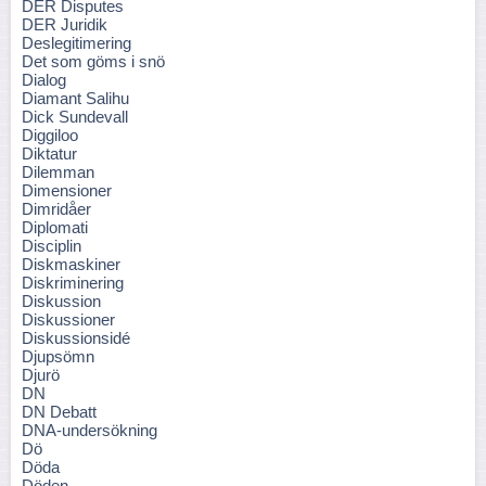
DER Disputes
DER Juridik
Deslegitimering
Det som göms i snö
Dialog
Diamant Salihu
Dick Sundevall
Diggiloo
Diktatur
Dilemman
Dimensioner
Dimridåer
Diplomati
Disciplin
Diskmaskiner
Diskriminering
Diskussion
Diskussioner
Diskussionsidé
Djupsömn
Djurö
DN
DN Debatt
DNA-undersökning
Dö
Döda
Döden