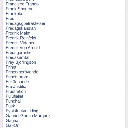
Francisco Franco
Frank Sheeran
Frankrike
Fred
Fredagsgbetraktelser
Fredagskänslan
Fredrik Malm
Fredrik Reinfeldt
Fredrik Virtanen
Fredrik von Arnold
Fredsgarantier
Fredssamtal
Frey Björlingson
Frihet
Frihetsberövande
Frihetsmord
Frikännande
Fru Justitia
Frustration
Fulufjället
Funchal
Fusk
Fysisk utveckling
Gabriel Garcia Marquez
Gagna
Gal-On