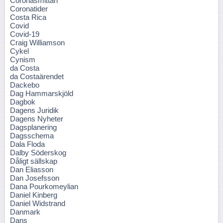
Coronasmittan
Coronatider
Costa Rica
Covid
Covid-19
Craig Williamson
Cykel
Cynism
da Costa
da Costaärendet
Dackebo
Dag Hammarskjöld
Dagbok
Dagens Juridik
Dagens Nyheter
Dagsplanering
Dagsschema
Dala Floda
Dalby Söderskog
Dåligt sällskap
Dan Eliasson
Dan Josefsson
Dana Pourkomeylian
Daniel Kinberg
Daniel Widstrand
Danmark
Dans