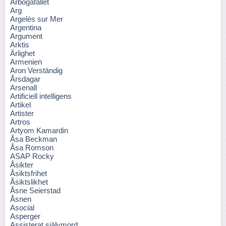
Arbogafallet
Arg
Argelès sur Mer
Argentina
Argument
Arktis
Ärlighet
Armenien
Aron Verständig
Årsdagar
Arsenall
Artificiell intelligens
Artikel
Artister
Artros
Artyom Kamardin
Åsa Beckman
Åsa Romson
ASAP Rocky
Åsikter
Åsiktsfrihet
Åsiktslikhet
Åsne Seierstad
Åsnen
Asocial
Asperger
Assisterat självmord