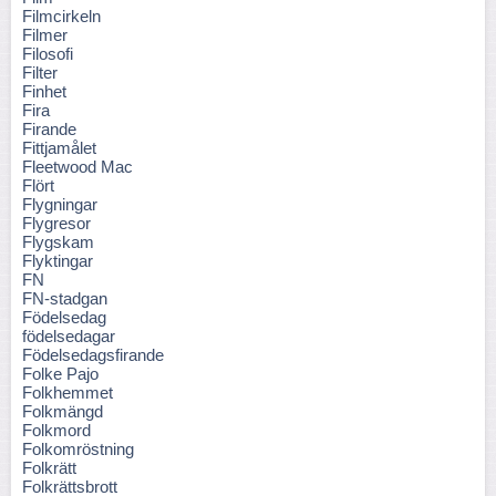
Filmcirkeln
Filmer
Filosofi
Filter
Finhet
Fira
Firande
Fittjamålet
Fleetwood Mac
Flört
Flygningar
Flygresor
Flygskam
Flyktingar
FN
FN-stadgan
Födelsedag
födelsedagar
Födelsedagsfirande
Folke Pajo
Folkhemmet
Folkmängd
Folkmord
Folkomröstning
Folkrätt
Folkrättsbrott