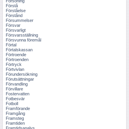
Försoning
Förstå
Förståelse
Förstånd
Försummelser
Försvar
Försvarligt
Försvarsställning
Försvunna föremål
Förtal
Förtalskassan
Förtroende
Förtroenden
Förtryck
Förtvivlan
Förundersökning
Förutsättningar
Förvandling
Förvillare
Fostervatten
Fotbesvär
Fotboll
Framförande
Framgång
Framsteg
Framtiden
Framtidsanalys