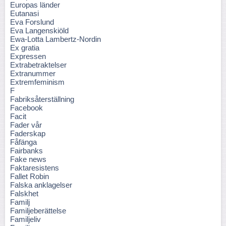
Europas länder
Eutanasi
Eva Forslund
Eva Langenskiöld
Ewa-Lotta Lambertz-Nordin
Ex gratia
Expressen
Extrabetraktelser
Extranummer
Extremfeminism
F
Fabriksåterställning
Facebook
Facit
Fader vår
Faderskap
Fåfänga
Fairbanks
Fake news
Faktaresistens
Fallet Robin
Falska anklagelser
Falskhet
Familj
Familjeberättelse
Familjeliv