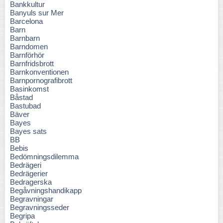
Bankkultur
Banyuls sur Mer
Barcelona
Barn
Barnbarn
Barndomen
Barnförhör
Barnfridsbrott
Barnkonventionen
Barnpornografibrott
Basinkomst
Båstad
Bastubad
Bäver
Bayes
Bayes sats
BB
Bebis
Bedömningsdilemma
Bedrägeri
Bedrägerier
Bedragerska
Begåvningshandikapp
Begravningar
Begravningsseder
Begripa