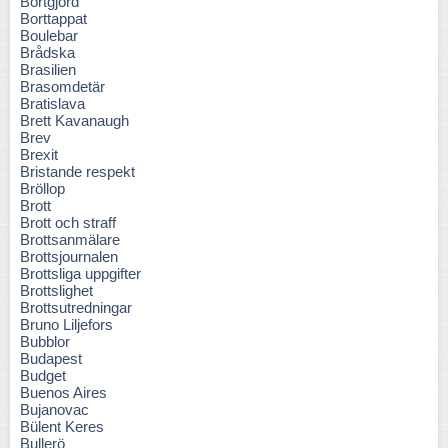
Bortgjord
Borttappat
Boulebar
Brådska
Brasilien
Brasomdetär
Bratislava
Brett Kavanaugh
Brev
Brexit
Bristande respekt
Bröllop
Brott
Brott och straff
Brottsanmälare
Brottsjournalen
Brottsliga uppgifter
Brottslighet
Brottsutredningar
Bruno Liljefors
Bubblor
Budapest
Budget
Buenos Aires
Bujanovac
Bülent Keres
Bullerö