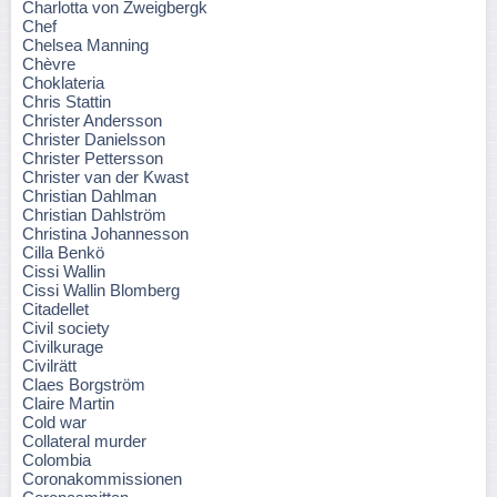
Charlotta von Zweigbergk
Chef
Chelsea Manning
Chèvre
Choklateria
Chris Stattin
Christer Andersson
Christer Danielsson
Christer Pettersson
Christer van der Kwast
Christian Dahlman
Christian Dahlström
Christina Johannesson
Cilla Benkö
Cissi Wallin
Cissi Wallin Blomberg
Citadellet
Civil society
Civilkurage
Civilrätt
Claes Borgström
Claire Martin
Cold war
Collateral murder
Colombia
Coronakommissionen