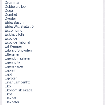
Drömmar
Dubbelbröllop
Duga
Dumhet
Dygder
Ebba Busch
Ebba Witt Brattström
Ecco homo
Eckhart Tolle
Ecocide
Ecocide Tribunal
Ed Kemper
Edward Snowden
Eftergifter
Egendomligheter
Egennytta
Egenskaper
Egoism
Egot
Egypten
Einar Lamberthz
Eko
Ekonomisk skada
Ekot
Elakhet
Elakheter