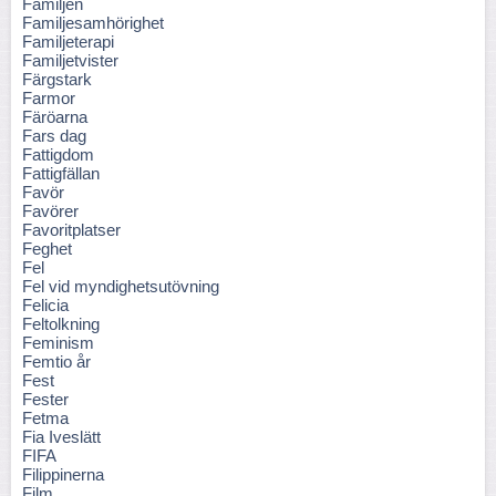
Familjen
Familjesamhörighet
Familjeterapi
Familjetvister
Färgstark
Farmor
Färöarna
Fars dag
Fattigdom
Fattigfällan
Favör
Favörer
Favoritplatser
Feghet
Fel
Fel vid myndighetsutövning
Felicia
Feltolkning
Feminism
Femtio år
Fest
Fester
Fetma
Fia Iveslätt
FIFA
Filippinerna
Film