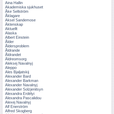
Aina Hallin
Akademiska sjukhuset
Åke Sellström
Åklagare
Aksel Sandemose
Äktenskap
Aktuellt
Alaska
Albert Einstein
Ålder
Åldersproblem
Åldrande
Åldrandet
Äldreomsorg
Aleksej Navalnyj
Aleppo
Ales Bjaljatskij
Alexander Bard
Alexander Barkman
Alexander Navalnyj
Alexander Solzjenitsyn
Alexandra Erdélyi
Alexandra Pascalidou
Alexej Navalnyj
Alf Enerström
Alfred Skogberg