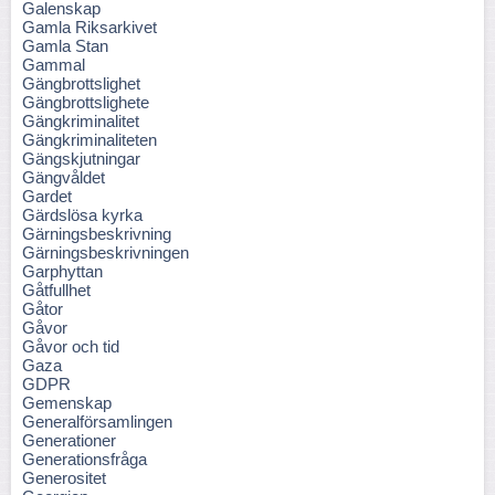
Galenskap
Gamla Riksarkivet
Gamla Stan
Gammal
Gängbrottslighet
Gängbrottslighete
Gängkriminalitet
Gängkriminaliteten
Gängskjutningar
Gängvåldet
Gardet
Gärdslösa kyrka
Gärningsbeskrivning
Gärningsbeskrivningen
Garphyttan
Gåtfullhet
Gåtor
Gåvor
Gåvor och tid
Gaza
GDPR
Gemenskap
Generalförsamlingen
Generationer
Generationsfråga
Generositet