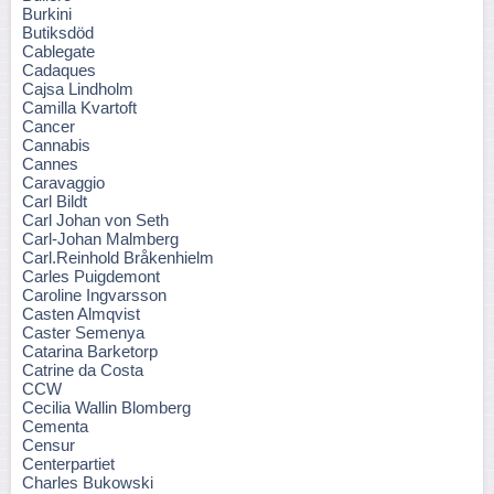
Burkini
Butiksdöd
Cablegate
Cadaques
Cajsa Lindholm
Camilla Kvartoft
Cancer
Cannabis
Cannes
Caravaggio
Carl Bildt
Carl Johan von Seth
Carl-Johan Malmberg
Carl.Reinhold Bråkenhielm
Carles Puigdemont
Caroline Ingvarsson
Casten Almqvist
Caster Semenya
Catarina Barketorp
Catrine da Costa
CCW
Cecilia Wallin Blomberg
Cementa
Censur
Centerpartiet
Charles Bukowski