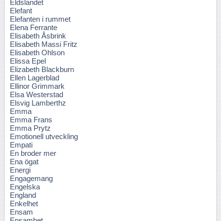
Eldslandet
Elefant
Elefanten i rummet
Elena Ferrante
Elisabeth Åsbrink
Elisabeth Massi Fritz
Elisabeth Ohlson
Elissa Epel
Elizabeth Blackburn
Ellen Lagerblad
Ellinor Grimmark
Elsa Westerstad
Elsvig Lamberthz
Emma
Emma Frans
Emma Prytz
Emotionell utveckling
Empati
En broder mer
Ena ögat
Energi
Engagemang
Engelska
England
Enkelhet
Ensam
Ensamhet