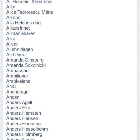
Ali Hosseini Khomenei
Alibi
Alice Teororescu Måne
Alkohol
Alla Helgons dag
Alliansfrihet
Allmänläkaren
Allra
Allvar
Alumnidagen
Alzheimer
Amanda Ginsburg
Amanda Sokolnicki
Ambassad
Ambitioner
Ambivalens
ANC
Anchorage
Anden
Anders Agell
Anders Eka
Anders Hamsten
Anders Hansen
Anders Hansson
Anders Hasselbohm
Anders Holmberg
Anders Nyrén