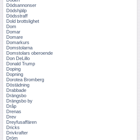
Dödsannonser
Dödshjälp
Dödsstraff
Dold brottslighet
Dom
Domar
Domare
Domarkurs
Domstolarna
Domstolars oberoende
Don DeLillo
Donald Trump
Doping
Dopning
Dorotea Bromberg
Döstädning
Drabbade
Drängsbo
Drängsbo by
Dråp
Drenas
Drev
Dreyfusaffären
Dricks
Drivkrafter
Dröm