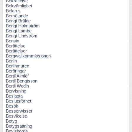
Bekräftelse
Bekvämlighet
Belarus
Bemötande
Bengt Brülde
Bengt Holmström
Bengt Lambe
Bengt Lindström
Bensin
Berättelse
Berättelser
Bergwallkommissionen
Berlin
Berlinmuren
Beröringar
Bertil Almlöf
Bertil Bengtsson
Bertil Wedin
Bervisning
Beslagta
Beslutsförhet
Besök
Besserwisser
Besvikelse
Betyg
Betygsättning
Bevisbörda