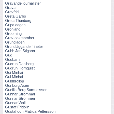
Grävande journalister
Gravar
Gravfrid
Greta Garbo
Greta Thunberg
Gripa dagen
Grönland
Grooming
Grov oaktsamhet
Grundlagen
Grundläggande friheter
Gubb Jan Stigson
Gud
Gudbarn
Gudrun Dahlberg
Gudrun Hörnquist
Gui Minhai
Gul Minhai
Guldbröllop
Gunborg Axén
Gunilla Berg Samuelsson
Gunnar Strömmar
Gunnar Strömmer
Gunnar Wall
Gustaf Fridolin
Gustaf och Matilda Pettersson