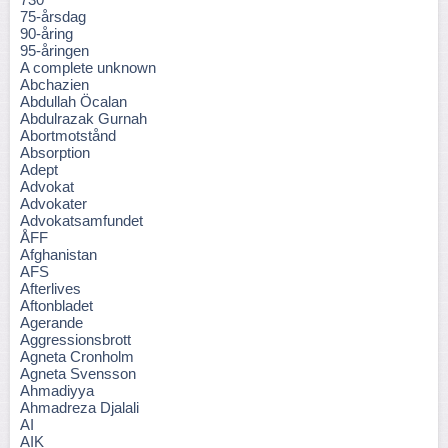
75-årsdag
90-åring
95-åringen
A complete unknown
Abchazien
Abdullah Öcalan
Abdulrazak Gurnah
Abortmotstånd
Absorption
Adept
Advokat
Advokater
Advokatsamfundet
ÅFF
Afghanistan
AFS
Afterlives
Aftonbladet
Agerande
Aggressionsbrott
Agneta Cronholm
Agneta Svensson
Ahmadiyya
Ahmadreza Djalali
AI
AIK