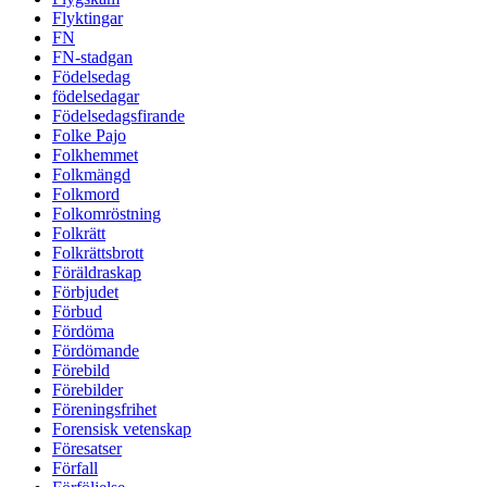
Flyktingar
FN
FN-stadgan
Födelsedag
födelsedagar
Födelsedagsfirande
Folke Pajo
Folkhemmet
Folkmängd
Folkmord
Folkomröstning
Folkrätt
Folkrättsbrott
Föräldraskap
Förbjudet
Förbud
Fördöma
Fördömande
Förebild
Förebilder
Föreningsfrihet
Forensisk vetenskap
Föresatser
Förfall