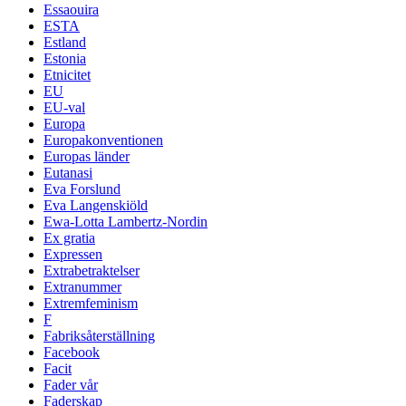
Essaouira
ESTA
Estland
Estonia
Etnicitet
EU
EU-val
Europa
Europakonventionen
Europas länder
Eutanasi
Eva Forslund
Eva Langenskiöld
Ewa-Lotta Lambertz-Nordin
Ex gratia
Expressen
Extrabetraktelser
Extranummer
Extremfeminism
F
Fabriksåterställning
Facebook
Facit
Fader vår
Faderskap