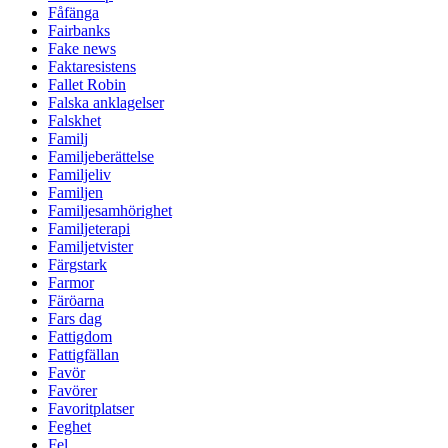
Fåfänga
Fairbanks
Fake news
Faktaresistens
Fallet Robin
Falska anklagelser
Falskhet
Familj
Familjeberättelse
Familjeliv
Familjen
Familjesamhörighet
Familjeterapi
Familjetvister
Färgstark
Farmor
Färöarna
Fars dag
Fattigdom
Fattigfällan
Favör
Favörer
Favoritplatser
Feghet
Fel