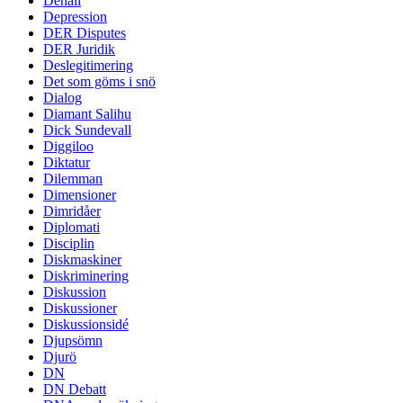
Denali
Depression
DER Disputes
DER Juridik
Deslegitimering
Det som göms i snö
Dialog
Diamant Salihu
Dick Sundevall
Diggiloo
Diktatur
Dilemman
Dimensioner
Dimridåer
Diplomati
Disciplin
Diskmaskiner
Diskriminering
Diskussion
Diskussioner
Diskussionsidé
Djupsömn
Djurö
DN
DN Debatt