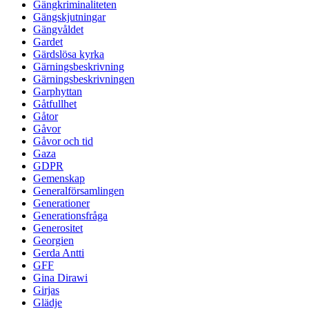
Gängkriminaliteten
Gängskjutningar
Gängvåldet
Gardet
Gärdslösa kyrka
Gärningsbeskrivning
Gärningsbeskrivningen
Garphyttan
Gåtfullhet
Gåtor
Gåvor
Gåvor och tid
Gaza
GDPR
Gemenskap
Generalförsamlingen
Generationer
Generationsfråga
Generositet
Georgien
Gerda Antti
GFF
Gina Dirawi
Girjas
Glädje