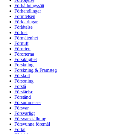
Förföljelse
Förhållningssätt
Förhandlingar
Förintelsen
Förklaringar
Förlåtelse
Förlust
Förmätenhet
Förnuft
Förorten
Förorterna
Försiktighet
Forskning
Forskning & Framsteg
Förskott
Försoning
Förstå
Förståelse
Förstånd
Försummelser
Försvar
Försvarligt
Försvarsställning
Försvunna föremål
Förtal