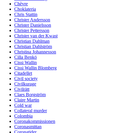
Chèvre
Choklateria
Chris Stattin
Christer Andersson
Christer Danielsson
Christer Pettersson
Christer van der Kwast
Christian Dahlman
Christian Dahlström
Christina Johannesson
Cilla Benkö
Cissi Wallin
Cissi Wallin Blomberg
Citadellet
Civil society
Civilkurage
Civilrätt
Claes Borgström
Claire Martin
Cold war
Collateral murder
Colombia
Coronakommissionen
Coronasmittan
Coronatider