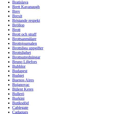
Bratislava
Brett Kavanaugh
Brev
Brexit
Bristande respekt
Bröllop
Brott
Brott och straff
Brottsanmälare
Brottsjournalen
Brottsliga uppgifter
Brottslighet
Brottsutredningar
Bruno Liljefors
Bubblor
Budapest
Budget
Buenos Aires
Bujanovac
Bülent Keres
Bullerö
Burkini
Butiksdöd
Cablegate
Cadaques