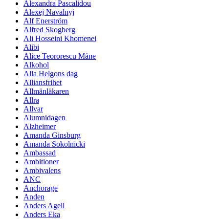
Alexandra Pascalidou
Alexej Navalnyj
Alf Enerström
Alfred Skogberg
Ali Hosseini Khomenei
Alibi
Alice Teororescu Måne
Alkohol
Alla Helgons dag
Alliansfrihet
Allmänläkaren
Allra
Allvar
Alumnidagen
Alzheimer
Amanda Ginsburg
Amanda Sokolnicki
Ambassad
Ambitioner
Ambivalens
ANC
Anchorage
Anden
Anders Agell
Anders Eka