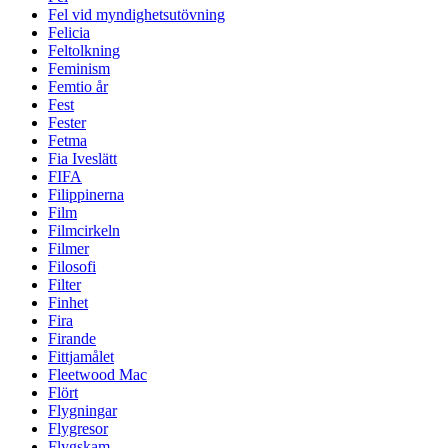
Fel vid myndighetsutövning
Felicia
Feltolkning
Feminism
Femtio år
Fest
Fester
Fetma
Fia Iveslätt
FIFA
Filippinerna
Film
Filmcirkeln
Filmer
Filosofi
Filter
Finhet
Fira
Firande
Fittjamålet
Fleetwood Mac
Flört
Flygningar
Flygresor
Flygskam