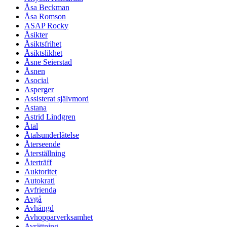
Åsa Beckman
Åsa Romson
ASAP Rocky
Åsikter
Åsiktsfrihet
Åsiktslikhet
Åsne Seierstad
Åsnen
Asocial
Asperger
Assisterat självmord
Astana
Astrid Lindgren
Åtal
Åtalsunderlåtelse
Återseende
Återställning
Återträff
Auktoritet
Autokrati
Avfrienda
Avgå
Avhängd
Avhopparverksamhet
Avrättning