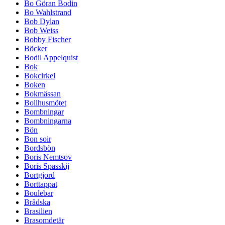
Bo Göran Bodin
Bo Wahlstrand
Bob Dylan
Bob Weiss
Bobby Fischer
Böcker
Bodil Appelquist
Bok
Bokcirkel
Boken
Bokmässan
Bollhusmötet
Bombningar
Bombningarna
Bön
Bon soir
Bordsbön
Boris Nemtsov
Boris Spasskij
Bortgjord
Borttappat
Boulebar
Brådska
Brasilien
Brasomdetär