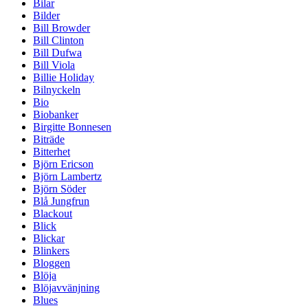
Bilar
Bilder
Bill Browder
Bill Clinton
Bill Dufwa
Bill Viola
Billie Holiday
Bilnyckeln
Bio
Biobanker
Birgitte Bonnesen
Biträde
Bitterhet
Björn Ericson
Björn Lambertz
Björn Söder
Blå Jungfrun
Blackout
Blick
Blickar
Blinkers
Bloggen
Blöja
Blöjavvänjning
Blues