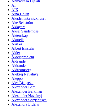
Ahmadreza Djalali
AI
AIK
Aina Hallin
Akademiska sjukhuset
Åke Sellström
Åklagare
Aksel Sandemose
Äktenskap
Aktuellt
Alaska
Albert Einstein
Ålder
Åldersproblem
Åldrande
Åldrandet
Äldreomsorg
Aleksej Navalnyj
Aleppo
Ales Bjaljatskij
Alexander Bard
Alexander Barkman
Alexander Navalnyj
Alexander Solzjenitsyn
Alexandra Erdélyi