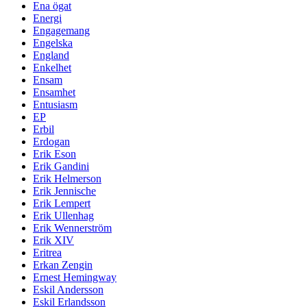
Ena ögat
Energi
Engagemang
Engelska
England
Enkelhet
Ensam
Ensamhet
Entusiasm
EP
Erbil
Erdogan
Erik Eson
Erik Gandini
Erik Helmerson
Erik Jennische
Erik Lempert
Erik Ullenhag
Erik Wennerström
Erik XIV
Eritrea
Erkan Zengin
Ernest Hemingway
Eskil Andersson
Eskil Erlandsson