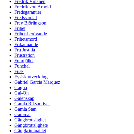
Fredrik Virtanen
Fredrik von Arnold
Fredsgarantier
Fredssamtal
Frey Björlingson
Frihet
Frihetsberövande
Frihetsmord
Frikännande
Fru Justitia
Frustration
Fulufjället
Funchal
Fusk
Fysisk utveckling
Gabriel Garcia Marquez
Gagna
Gal-On
Galenskap
Gamla Riksarkivet
Gamla Stan
Gammal
Gängbrottslighet
Gängbrottslighete
Gängkriminalitet