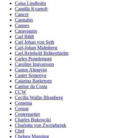
Cajsa Lindholm
Camilla Kvartoft
Cancer
Cannabis
Cannes
Caravaggio
Carl Bildt
Carl Johan von Seth
Carl-Johan Malmberg
Carl.Reinhold Bråkenhielm
Carles Puigdemont
Caroline Ingvarsson
Casten Almqvist
Caster Semenya
Catarina Barketorp
Catrine da Costa
CCW
Cecilia Wallin Blomberg
Cementa
Censur
Centerpartiet
Charles Bukowski
Charlotta von Zweigbergk
Chef
Chelsea Manning