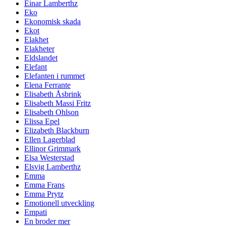
Einar Lamberthz
Eko
Ekonomisk skada
Ekot
Elakhet
Elakheter
Eldslandet
Elefant
Elefanten i rummet
Elena Ferrante
Elisabeth Åsbrink
Elisabeth Massi Fritz
Elisabeth Ohlson
Elissa Epel
Elizabeth Blackburn
Ellen Lagerblad
Ellinor Grimmark
Elsa Westerstad
Elsvig Lamberthz
Emma
Emma Frans
Emma Prytz
Emotionell utveckling
Empati
En broder mer