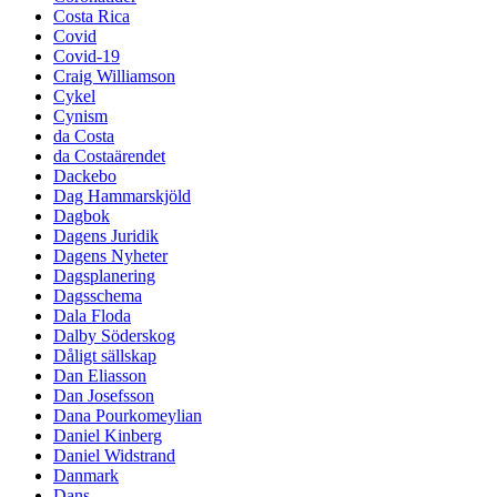
Costa Rica
Covid
Covid-19
Craig Williamson
Cykel
Cynism
da Costa
da Costaärendet
Dackebo
Dag Hammarskjöld
Dagbok
Dagens Juridik
Dagens Nyheter
Dagsplanering
Dagsschema
Dala Floda
Dalby Söderskog
Dåligt sällskap
Dan Eliasson
Dan Josefsson
Dana Pourkomeylian
Daniel Kinberg
Daniel Widstrand
Danmark
Dans