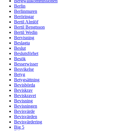
Bergwallkommissionen
Berlin
Berlinmuren
Beröringar
Bertil Almlöf
Bertil Bengtsson
Bertil Wedin
Bervisning
Beslagta
Beslut
Beslutsförhet
Besök
Besserwisser
Besvikelse
Betyg
Betygsättning
Bevisbörda
Beviskrav
Beviskravet
Bevisning
Bevisningen
Bevisvärde
Bevisvärden
Bevisvärdering
Big 5