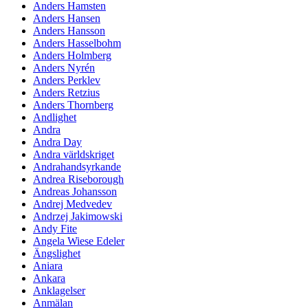
Anders Hamsten
Anders Hansen
Anders Hansson
Anders Hasselbohm
Anders Holmberg
Anders Nyrén
Anders Perklev
Anders Retzius
Anders Thornberg
Andlighet
Andra
Andra Day
Andra världskriget
Andrahandsyrkande
Andrea Riseborough
Andreas Johansson
Andrej Medvedev
Andrzej Jakimowski
Andy Fite
Angela Wiese Edeler
Ängslighet
Aniara
Ankara
Anklagelser
Anmälan