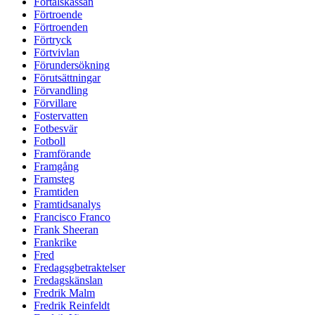
Förtalskassan
Förtroende
Förtroenden
Förtryck
Förtvivlan
Förundersökning
Förutsättningar
Förvandling
Förvillare
Fostervatten
Fotbesvär
Fotboll
Framförande
Framgång
Framsteg
Framtiden
Framtidsanalys
Francisco Franco
Frank Sheeran
Frankrike
Fred
Fredagsgbetraktelser
Fredagskänslan
Fredrik Malm
Fredrik Reinfeldt