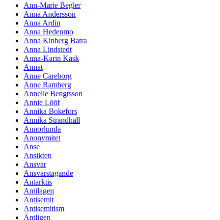
Ann-Marie Begler
Anna Andersson
Anna Ardin
Anna Hedenmo
Anna Kinberg Batra
Anna Lindstedt
Anna-Karin Kask
Annat
Anne Careborg
Anne Ramberg
Annelie Bengtsson
Annie Lööf
Annika Bokefors
Annika Strandhäll
Annorlunda
Anonymitet
Anse
Ansikten
Ansvar
Ansvarstagande
Antarktis
Antilagen
Antisemit
Antisemitism
Äntligen