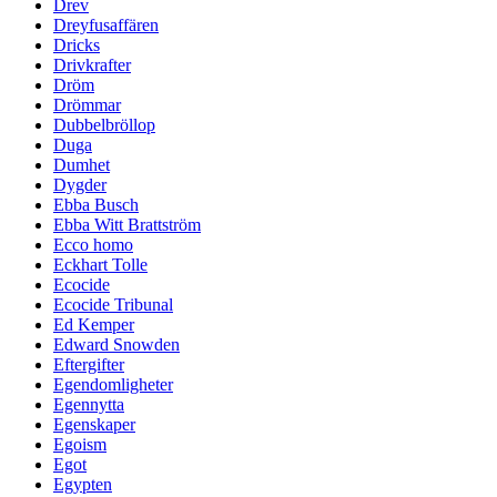
Drev
Dreyfusaffären
Dricks
Drivkrafter
Dröm
Drömmar
Dubbelbröllop
Duga
Dumhet
Dygder
Ebba Busch
Ebba Witt Brattström
Ecco homo
Eckhart Tolle
Ecocide
Ecocide Tribunal
Ed Kemper
Edward Snowden
Eftergifter
Egendomligheter
Egennytta
Egenskaper
Egoism
Egot
Egypten