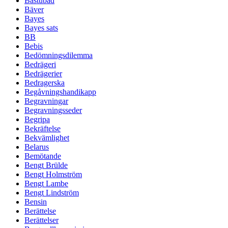
Bastubad
Bäver
Bayes
Bayes sats
BB
Bebis
Bedömningsdilemma
Bedrägeri
Bedrägerier
Bedragerska
Begåvningshandikapp
Begravningar
Begravningsseder
Begripa
Bekräftelse
Bekvämlighet
Belarus
Bemötande
Bengt Brülde
Bengt Holmström
Bengt Lambe
Bengt Lindström
Bensin
Berättelse
Berättelser