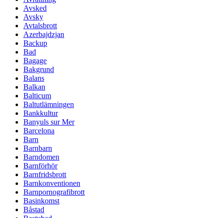
Avsked
Avsky
Avtalsbrott
Azerbajdzjan
Backup
Bad
Bagage
Bakgrund
Balans
Balkan
Balticum
Baltutlämningen
Bankkultur
Banyuls sur Mer
Barcelona
Barn
Barnbarn
Barndomen
Barnförhör
Barnfridsbrott
Barnkonventionen
Barnpornografibrott
Basinkomst
Båstad