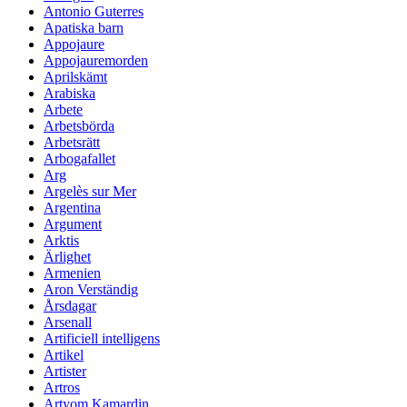
Antonio Guterres
Apatiska barn
Appojaure
Appojauremorden
Aprilskämt
Arabiska
Arbete
Arbetsbörda
Arbetsrätt
Arbogafallet
Arg
Argelès sur Mer
Argentina
Argument
Arktis
Ärlighet
Armenien
Aron Verständig
Årsdagar
Arsenall
Artificiell intelligens
Artikel
Artister
Artros
Artyom Kamardin