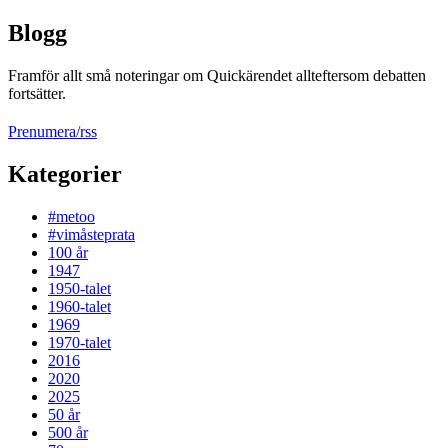
Blogg
Framför allt små noteringar om Quickärendet allteftersom debatten
fortsätter.
Prenumera/rss
Kategorier
#metoo
#vimåsteprata
100 år
1947
1950-talet
1960-talet
1969
1970-talet
2016
2020
2025
50 år
500 år