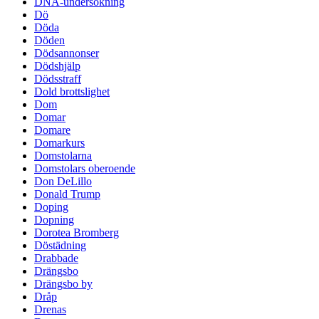
DNA-undersökning
Dö
Döda
Döden
Dödsannonser
Dödshjälp
Dödsstraff
Dold brottslighet
Dom
Domar
Domare
Domarkurs
Domstolarna
Domstolars oberoende
Don DeLillo
Donald Trump
Doping
Dopning
Dorotea Bromberg
Döstädning
Drabbade
Drängsbo
Drängsbo by
Dråp
Drenas