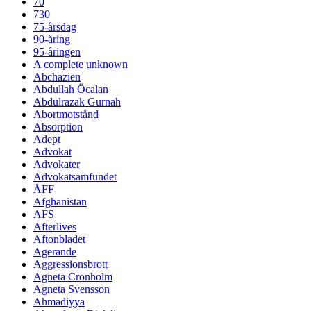
70
730
75-årsdag
90-åring
95-åringen
A complete unknown
Abchazien
Abdullah Öcalan
Abdulrazak Gurnah
Abortmotstånd
Absorption
Adept
Advokat
Advokater
Advokatsamfundet
ÅFF
Afghanistan
AFS
Afterlives
Aftonbladet
Agerande
Aggressionsbrott
Agneta Cronholm
Agneta Svensson
Ahmadiyya