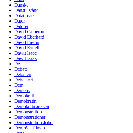
Danska
Danstillstånd
Datatrassel
Dator
Datorer
David Cameron
David Eberhard
David Fredin
David Rydell
Dawit Isaac
Dawit Isaak
De
Debatt
Debatten
Debetkort
Dem
Demens
Demokrati
Demokratin
Demokratirörelsen
Demonstration
Demonstrationer
Demonstrationsfrihet
Den röda filmen