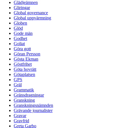
Glädjeämnen
Gliringar
Global governance
Global uppvärmning
Globen
Glöd
Gode män
Godhet
Goliat
Göra gott
Göran Persson
Gösta Ekman
Göstfrihet
Göta hovrätt
Götaplatsen
GPS
Gräl
Grammatik
Gränsdragningar
Granskning
Granskningsnämnden
Grävande journalister
Gravar
Gravfrid
Greta Garbo