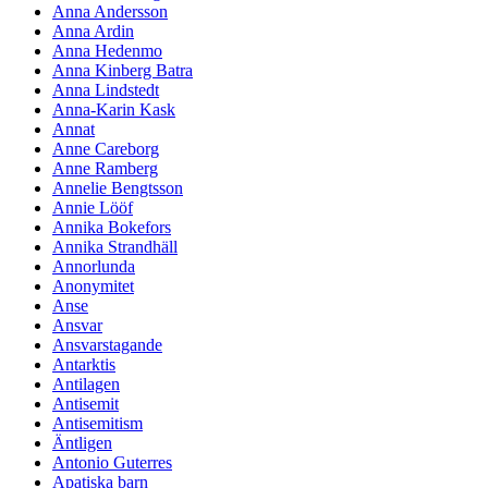
Anna Andersson
Anna Ardin
Anna Hedenmo
Anna Kinberg Batra
Anna Lindstedt
Anna-Karin Kask
Annat
Anne Careborg
Anne Ramberg
Annelie Bengtsson
Annie Lööf
Annika Bokefors
Annika Strandhäll
Annorlunda
Anonymitet
Anse
Ansvar
Ansvarstagande
Antarktis
Antilagen
Antisemit
Antisemitism
Äntligen
Antonio Guterres
Apatiska barn