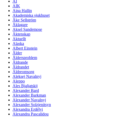
AI
AIK
Aina Hallin
Akademiska sjukhuset
Åke Sellström
Åklagare
Aksel Sandemose
Äktenskap
Aktuellt
Alaska
Albert Einstein
Ålder
Åldersproblem
Åldrande
Åldrandet
Äldreomsorg
Aleksej Navalnyj
Aleppo
Ales Bjaljatskij
Alexander Bard
Alexander Barkman
Alexander Navalnyj
Alexander Solzjenitsyn
Alexandra Erdélyi
Alexandra Pascalidou