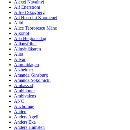
Alexej Navalnyj
Alf Enerström
Alfred Skogberg
Ali Hosseini Khomenei
Alibi
Alice Teororescu Måne
Alkohol
Alla Helgons dag
Alliansfrihet
Allmänläkaren
Allra
Allvar
Alumnidagen
Alzheimer
Amanda Ginsburg
Amanda Sokolnicki
Ambassad
Ambitioner
Ambivalens
ANC
Anchorage
Anden
Anders Agell
Anders Eka
Anders Hamsten