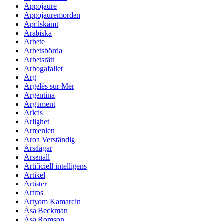
Appojaure
Appojauremorden
Aprilskämt
Arabiska
Arbete
Arbetsbörda
Arbetsrätt
Arbogafallet
Arg
Argelès sur Mer
Argentina
Argument
Arktis
Ärlighet
Armenien
Aron Verständig
Årsdagar
Arsenall
Artificiell intelligens
Artikel
Artister
Artros
Artyom Kamardin
Åsa Beckman
Åsa Romson