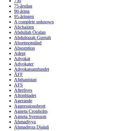
730
75-årsdag
90-åring
95-åringen
A complete unknown
Abchazien
Abdullah Öcalan
Abdulrazak Gurnah
Abortmotstånd
Absorption
Adept
Advokat
Advokater
Advokatsamfundet
ÅFF
Afghanistan
AFS
Afterlives
Aftonbladet
Agerande
Aggressionsbrott
Agneta Cronholm
Agneta Svensson
Ahmadiyya
Ahmadreza Djalali