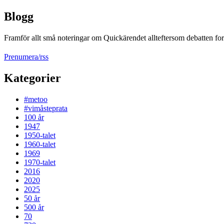
Blogg
Framför allt små noteringar om Quickärendet allteftersom debatten fort
Prenumera/rss
Kategorier
#metoo
#vimåsteprata
100 år
1947
1950-talet
1960-talet
1969
1970-talet
2016
2020
2025
50 år
500 år
70