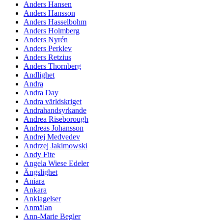
Anders Hansen
Anders Hansson
Anders Hasselbohm
Anders Holmberg
Anders Nyrén
Anders Perklev
Anders Retzius
Anders Thornberg
Andlighet
Andra
Andra Day
Andra världskriget
Andrahandsyrkande
Andrea Riseborough
Andreas Johansson
Andrej Medvedev
Andrzej Jakimowski
Andy Fite
Angela Wiese Edeler
Ängslighet
Aniara
Ankara
Anklagelser
Anmälan
Ann-Marie Begler