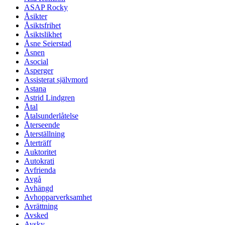
ASAP Rocky
Åsikter
Åsiktsfrihet
Åsiktslikhet
Åsne Seierstad
Åsnen
Asocial
Asperger
Assisterat självmord
Astana
Astrid Lindgren
Åtal
Åtalsunderlåtelse
Återseende
Återställning
Återträff
Auktoritet
Autokrati
Avfrienda
Avgå
Avhängd
Avhopparverksamhet
Avrättning
Avsked
Avsky