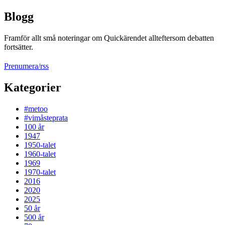
Blogg
Framför allt små noteringar om Quickärendet allteftersom debatten
fortsätter.
Prenumera/rss
Kategorier
#metoo
#vimåsteprata
100 år
1947
1950-talet
1960-talet
1969
1970-talet
2016
2020
2025
50 år
500 år