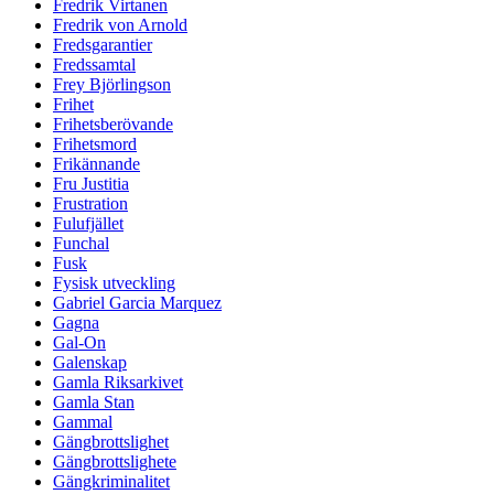
Fredrik Virtanen
Fredrik von Arnold
Fredsgarantier
Fredssamtal
Frey Björlingson
Frihet
Frihetsberövande
Frihetsmord
Frikännande
Fru Justitia
Frustration
Fulufjället
Funchal
Fusk
Fysisk utveckling
Gabriel Garcia Marquez
Gagna
Gal-On
Galenskap
Gamla Riksarkivet
Gamla Stan
Gammal
Gängbrottslighet
Gängbrottslighete
Gängkriminalitet