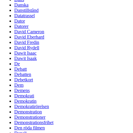
Danska
Danstillstånd
Datatrassel
Dator
Datorer
David Cameron
David Eberhard
David Fredin
David Rydell
Dawit Isaac
Dawit Isaak
De
Debatt
Debatten
Debetkort
Dem
Demens
Demokrati
Demokratin
Demokratirörelsen
Demonstration
Demonstrationer
Demonstrationsfrihet
Den röda filmen