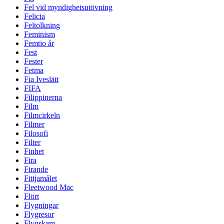
Fel vid myndighetsutövning
Felicia
Feltolkning
Feminism
Femtio år
Fest
Fester
Fetma
Fia Iveslätt
FIFA
Filippinerna
Film
Filmcirkeln
Filmer
Filosofi
Filter
Finhet
Fira
Firande
Fittjamålet
Fleetwood Mac
Flört
Flygningar
Flygresor
Flygskam