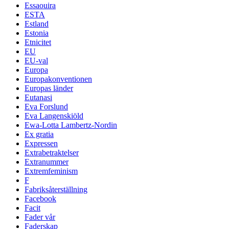
Essaouira
ESTA
Estland
Estonia
Etnicitet
EU
EU-val
Europa
Europakonventionen
Europas länder
Eutanasi
Eva Forslund
Eva Langenskiöld
Ewa-Lotta Lambertz-Nordin
Ex gratia
Expressen
Extrabetraktelser
Extranummer
Extremfeminism
F
Fabriksåterställning
Facebook
Facit
Fader vår
Faderskap