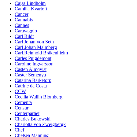
Cajsa Lindholm
Camilla Kvartoft
Cancer
Cannabis
Cannes
Caravaggio
Carl Bildt
Carl Johan von Seth
Carl-Johan Malmberg
Carl.Reinhold Bråkenhielm
Carles Puigdemont
Caroline Ingvarsson
Casten Almqvist
Caster Semenya
Catarina Barketorp
Catrine da Costa
CCW
Cecilia Wallin Blomberg
Cementa
Censur
Centerpartiet
Charles Bukowski
Charlotta von Zweigbergk
Chef
Chelsea Manning