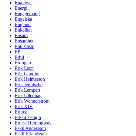
Ena ögat
Energi
Engagemang
Engelska
England
Enkelhet
Ensam
Ensamhet
Entusiasm
EP
Erbil
Erdogan
Erik Eson
Erik Gandini
Erik Helmerson
Erik Jennische
Erik Lempert
Erik Ullenhag
Erik Wennerström
Erik XIV
Eritrea
Erkan Zengin
Ernest Hemingway
Eskil Andersson
Eskil Erlandsson