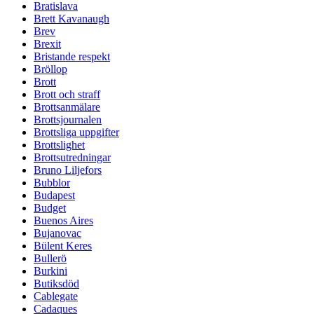
Bratislava
Brett Kavanaugh
Brev
Brexit
Bristande respekt
Bröllop
Brott
Brott och straff
Brottsanmälare
Brottsjournalen
Brottsliga uppgifter
Brottslighet
Brottsutredningar
Bruno Liljefors
Bubblor
Budapest
Budget
Buenos Aires
Bujanovac
Bülent Keres
Bullerö
Burkini
Butiksdöd
Cablegate
Cadaques