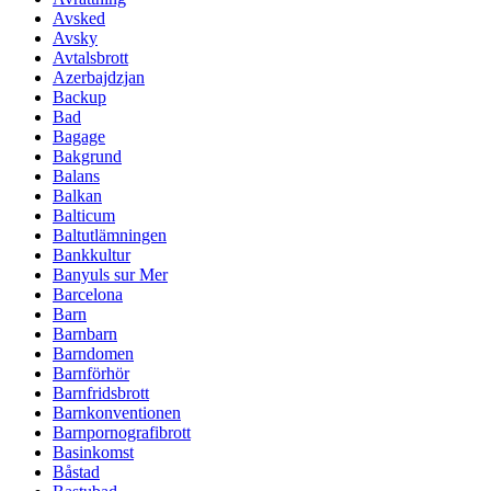
Avsked
Avsky
Avtalsbrott
Azerbajdzjan
Backup
Bad
Bagage
Bakgrund
Balans
Balkan
Balticum
Baltutlämningen
Bankkultur
Banyuls sur Mer
Barcelona
Barn
Barnbarn
Barndomen
Barnförhör
Barnfridsbrott
Barnkonventionen
Barnpornografibrott
Basinkomst
Båstad