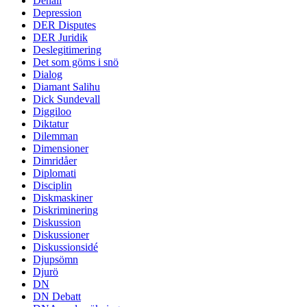
Denali
Depression
DER Disputes
DER Juridik
Deslegitimering
Det som göms i snö
Dialog
Diamant Salihu
Dick Sundevall
Diggiloo
Diktatur
Dilemman
Dimensioner
Dimridåer
Diplomati
Disciplin
Diskmaskiner
Diskriminering
Diskussion
Diskussioner
Diskussionsidé
Djupsömn
Djurö
DN
DN Debatt