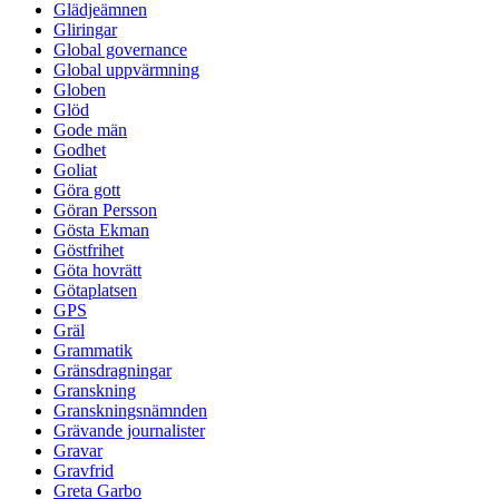
Glädjeämnen
Gliringar
Global governance
Global uppvärmning
Globen
Glöd
Gode män
Godhet
Goliat
Göra gott
Göran Persson
Gösta Ekman
Göstfrihet
Göta hovrätt
Götaplatsen
GPS
Gräl
Grammatik
Gränsdragningar
Granskning
Granskningsnämnden
Grävande journalister
Gravar
Gravfrid
Greta Garbo