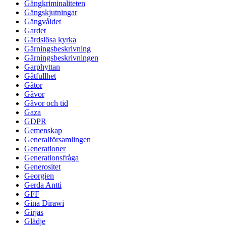
Gängkriminaliteten
Gängskjutningar
Gängvåldet
Gardet
Gärdslösa kyrka
Gärningsbeskrivning
Gärningsbeskrivningen
Garphyttan
Gåtfullhet
Gåtor
Gåvor
Gåvor och tid
Gaza
GDPR
Gemenskap
Generalförsamlingen
Generationer
Generationsfråga
Generositet
Georgien
Gerda Antti
GFF
Gina Dirawi
Girjas
Glädje