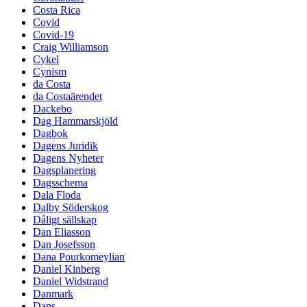
Costa Rica
Covid
Covid-19
Craig Williamson
Cykel
Cynism
da Costa
da Costaärendet
Dackebo
Dag Hammarskjöld
Dagbok
Dagens Juridik
Dagens Nyheter
Dagsplanering
Dagsschema
Dala Floda
Dalby Söderskog
Dåligt sällskap
Dan Eliasson
Dan Josefsson
Dana Pourkomeylian
Daniel Kinberg
Daniel Widstrand
Danmark
Dans