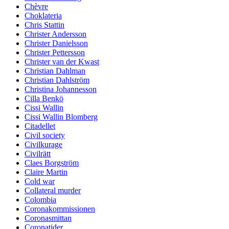
Chèvre
Choklateria
Chris Stattin
Christer Andersson
Christer Danielsson
Christer Pettersson
Christer van der Kwast
Christian Dahlman
Christian Dahlström
Christina Johannesson
Cilla Benkö
Cissi Wallin
Cissi Wallin Blomberg
Citadellet
Civil society
Civilkurage
Civilrätt
Claes Borgström
Claire Martin
Cold war
Collateral murder
Colombia
Coronakommissionen
Coronasmittan
Coronatider