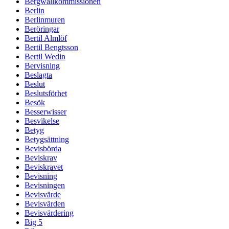
Bergwallkommissionen
Berlin
Berlinmuren
Beröringar
Bertil Almlöf
Bertil Bengtsson
Bertil Wedin
Bervisning
Beslagta
Beslut
Beslutsförhet
Besök
Besserwisser
Besvikelse
Betyg
Betygsättning
Bevisbörda
Beviskrav
Beviskravet
Bevisning
Bevisningen
Bevisvärde
Bevisvärden
Bevisvärdering
Big 5