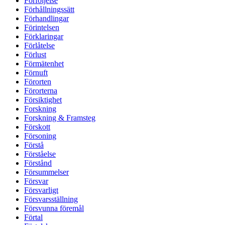
Förföljelse
Förhållningssätt
Förhandlingar
Förintelsen
Förklaringar
Förlåtelse
Förlust
Förmätenhet
Förnuft
Förorten
Förorterna
Försiktighet
Forskning
Forskning & Framsteg
Förskott
Försoning
Förstå
Förståelse
Förstånd
Försummelser
Försvar
Försvarligt
Försvarsställning
Försvunna föremål
Förtal