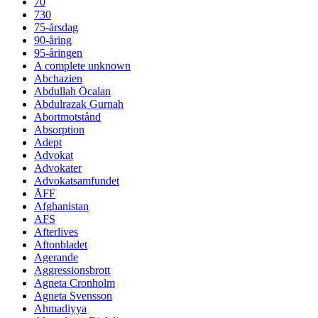
70
730
75-årsdag
90-åring
95-åringen
A complete unknown
Abchazien
Abdullah Öcalan
Abdulrazak Gurnah
Abortmotstånd
Absorption
Adept
Advokat
Advokater
Advokatsamfundet
ÅFF
Afghanistan
AFS
Afterlives
Aftonbladet
Agerande
Aggressionsbrott
Agneta Cronholm
Agneta Svensson
Ahmadiyya