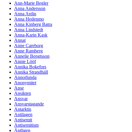
Ann-Marie Begler
Anna Andersson
Anna Ardin
Anna Hedenmo
Anna Kinberg Batra
Anna Lindstedt
Anna-Karin Kask
Annat
Anne Careborg
Anne Ramberg
Annelie Bengtsson
Annie Lööf
Annika Bokefors
Annika Strandhäll
Annorlunda
Anonymitet
Anse
Ansikten
Ansvar
Ansvarstagande
Antarktis
Antilagen
Antisemit
Antisemitism
Äntligen