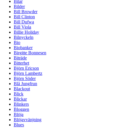
Bilar
Bilder
Bill Browder
Bill Clinton
Bill Dufwa
Bill Viola
Billie Holiday
Bilnyckeln
Bio
Biobanker
Birgitte Bonnesen
Biträde
Bitterhet
Björn Ericson
Björn Lambertz
Björn Söder
Blå Jungfrun
Blackout
Blick
Blickar
Blinkers
Bloggen
Blöja
Blöjavvänjning
Blues