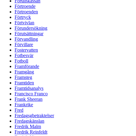
Förtalskassan
Förtroende
Förtroenden
Förtryck
Förtvivlan
Förundersökning
Förutsättningar
Förvandling
Förvillare
Fostervatten
Fotbesvär
Fotboll
Framförande
Framgång
Framsteg
Framtiden
Framtidsanalys
Francisco Franco
Frank Sheeran
Frankrike
Fred
Fredagsgbetraktelser
Fredagskänslan
Fredrik Malm
Fredrik Reinfeldt