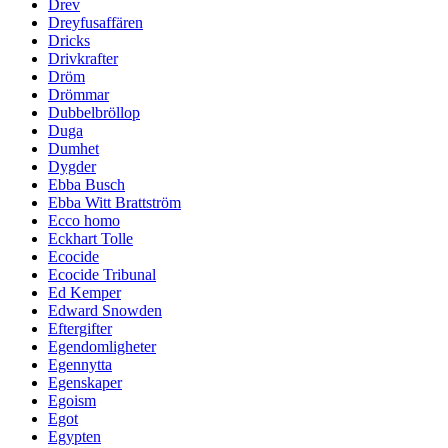
Drev
Dreyfusaffären
Dricks
Drivkrafter
Dröm
Drömmar
Dubbelbröllop
Duga
Dumhet
Dygder
Ebba Busch
Ebba Witt Brattström
Ecco homo
Eckhart Tolle
Ecocide
Ecocide Tribunal
Ed Kemper
Edward Snowden
Eftergifter
Egendomligheter
Egennytta
Egenskaper
Egoism
Egot
Egypten