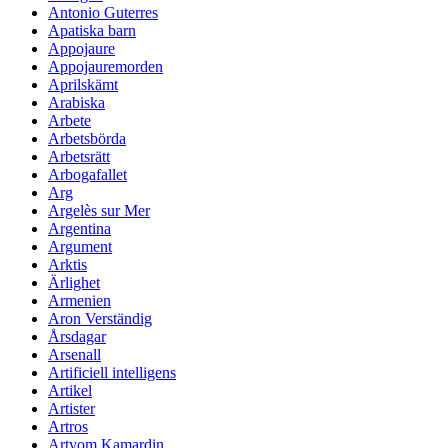
Antonio Guterres
Apatiska barn
Appojaure
Appojauremorden
Aprilskämt
Arabiska
Arbete
Arbetsbörda
Arbetsrätt
Arbogafallet
Arg
Argelès sur Mer
Argentina
Argument
Arktis
Ärlighet
Armenien
Aron Verständig
Årsdagar
Arsenall
Artificiell intelligens
Artikel
Artister
Artros
Artyom Kamardin