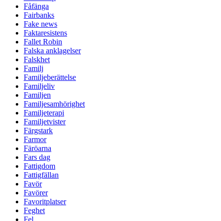
Fåfänga
Fairbanks
Fake news
Faktaresistens
Fallet Robin
Falska anklagelser
Falskhet
Familj
Familjeberättelse
Familjeliv
Familjen
Familjesamhörighet
Familjeterapi
Familjetvister
Färgstark
Farmor
Färöarna
Fars dag
Fattigdom
Fattigfällan
Favör
Favörer
Favoritplatser
Feghet
Fel