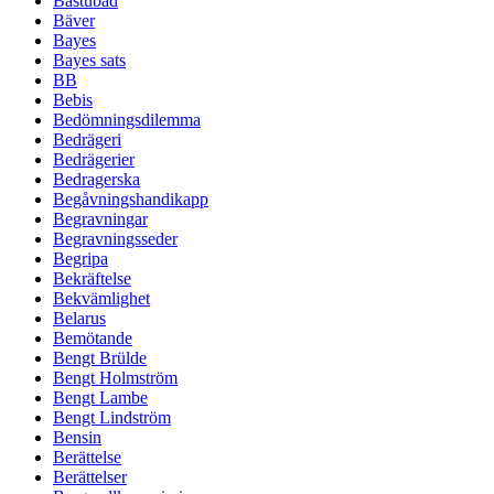
Bastubad
Bäver
Bayes
Bayes sats
BB
Bebis
Bedömningsdilemma
Bedrägeri
Bedrägerier
Bedragerska
Begåvningshandikapp
Begravningar
Begravningsseder
Begripa
Bekräftelse
Bekvämlighet
Belarus
Bemötande
Bengt Brülde
Bengt Holmström
Bengt Lambe
Bengt Lindström
Bensin
Berättelse
Berättelser