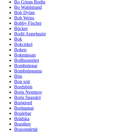
Bo Göran Bodin
Bo Wahlstrand
Bob Dylan
Bob Weiss
Bobby Fischer
Böcker
Bodil Appelquist
Bok
Bokcirkel
Boken
Bokmässan
Bollhusmötet
Bombningar
Bombningarna
Bön
Bon soir
Bordsbön
Boris Nemtsov
Boris Spasskij
Bortgjord
Borttappat
Boulebar
Brådska
Brasilien
Brasomdetär