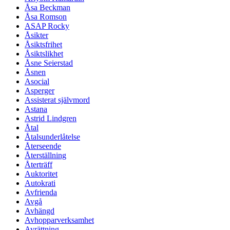
Åsa Beckman
Åsa Romson
ASAP Rocky
Åsikter
Åsiktsfrihet
Åsiktslikhet
Åsne Seierstad
Åsnen
Asocial
Asperger
Assisterat självmord
Astana
Astrid Lindgren
Åtal
Åtalsunderlåtelse
Återseende
Återställning
Återträff
Auktoritet
Autokrati
Avfrienda
Avgå
Avhängd
Avhopparverksamhet
Avrättning