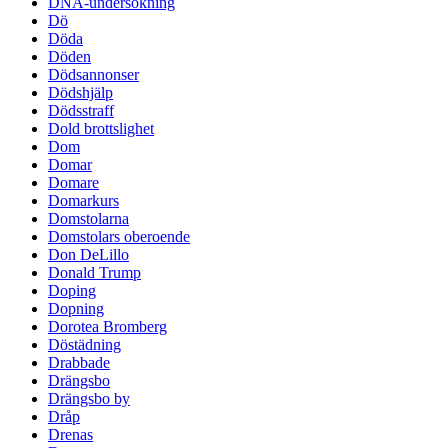
DNA-undersökning
Dö
Döda
Döden
Dödsannonser
Dödshjälp
Dödsstraff
Dold brottslighet
Dom
Domar
Domare
Domarkurs
Domstolarna
Domstolars oberoende
Don DeLillo
Donald Trump
Doping
Dopning
Dorotea Bromberg
Döstädning
Drabbade
Drängsbo
Drängsbo by
Dråp
Drenas