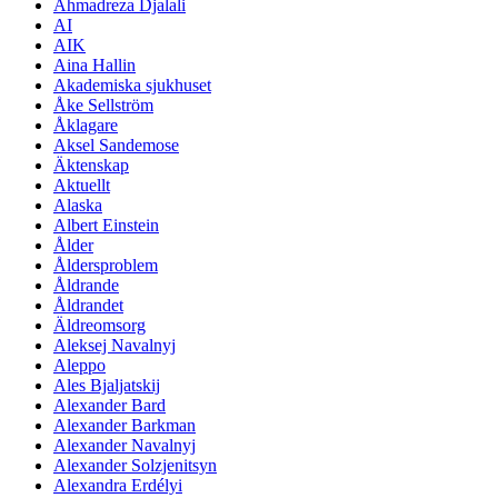
Ahmadreza Djalali
AI
AIK
Aina Hallin
Akademiska sjukhuset
Åke Sellström
Åklagare
Aksel Sandemose
Äktenskap
Aktuellt
Alaska
Albert Einstein
Ålder
Åldersproblem
Åldrande
Åldrandet
Äldreomsorg
Aleksej Navalnyj
Aleppo
Ales Bjaljatskij
Alexander Bard
Alexander Barkman
Alexander Navalnyj
Alexander Solzjenitsyn
Alexandra Erdélyi