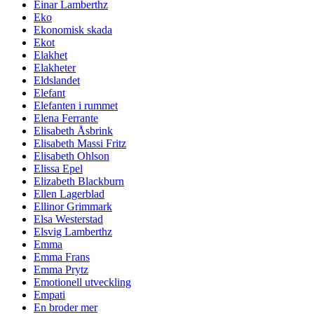
Einar Lamberthz
Eko
Ekonomisk skada
Ekot
Elakhet
Elakheter
Eldslandet
Elefant
Elefanten i rummet
Elena Ferrante
Elisabeth Åsbrink
Elisabeth Massi Fritz
Elisabeth Ohlson
Elissa Epel
Elizabeth Blackburn
Ellen Lagerblad
Ellinor Grimmark
Elsa Westerstad
Elsvig Lamberthz
Emma
Emma Frans
Emma Prytz
Emotionell utveckling
Empati
En broder mer