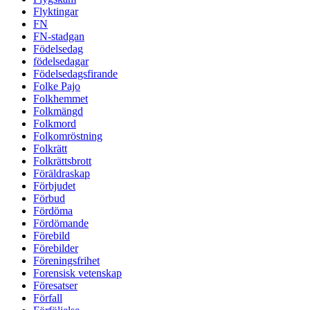
Flyktingar
FN
FN-stadgan
Födelsedag
födelsedagar
Födelsedagsfirande
Folke Pajo
Folkhemmet
Folkmängd
Folkmord
Folkomröstning
Folkrätt
Folkrättsbrott
Föräldraskap
Förbjudet
Förbud
Fördöma
Fördömande
Förebild
Förebilder
Föreningsfrihet
Forensisk vetenskap
Föresatser
Förfall