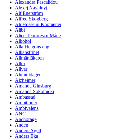
Alexandra Pascalidou
Alexej Navalnyj
Alf Enerström
Alfred Skogberg
Ali Hosseini Khomenei
Alibi
Alice Teororescu Måne
Alkohol
Alla Helgons dag
Alliansfrihet
Allmänläkaren
Allra
Allvar
Alumnidagen
Alzheimer
Amanda Ginsburg
Amanda Sokolnicki
Ambassad
Ambitioner
Ambivalens
ANC
Anchorage
Anden
Anders Agell
Anders Eka