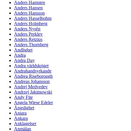
Anders Hamsten
Anders Hansen
Anders Hansson
Anders Hasselbohm
Anders Holmberg
Anders Nyrén
Anders Perklev
Anders Retzius
Anders Thornberg
Andlighet
Andra
Andra Day
Andra världskriget
Andrahandsyrkande
Andrea Riseborough
Andreas Johansson
Andrej Medvedev
Andrzej Jakimowski
Andy Fite
Angela Wiese Edeler
Ängslighet
Aniara
Ankara
Anklagelser
Anmälan