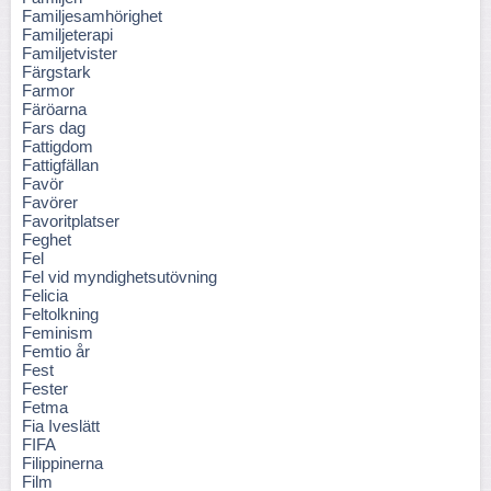
Familjesamhörighet
Familjeterapi
Familjetvister
Färgstark
Farmor
Färöarna
Fars dag
Fattigdom
Fattigfällan
Favör
Favörer
Favoritplatser
Feghet
Fel
Fel vid myndighetsutövning
Felicia
Feltolkning
Feminism
Femtio år
Fest
Fester
Fetma
Fia Iveslätt
FIFA
Filippinerna
Film