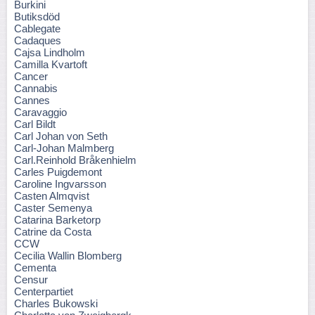
Burkini
Butiksdöd
Cablegate
Cadaques
Cajsa Lindholm
Camilla Kvartoft
Cancer
Cannabis
Cannes
Caravaggio
Carl Bildt
Carl Johan von Seth
Carl-Johan Malmberg
Carl.Reinhold Bråkenhielm
Carles Puigdemont
Caroline Ingvarsson
Casten Almqvist
Caster Semenya
Catarina Barketorp
Catrine da Costa
CCW
Cecilia Wallin Blomberg
Cementa
Censur
Centerpartiet
Charles Bukowski