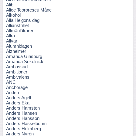
Alibi
Alice Teororescu Måne
Alkohol
Alla Helgons dag
Alliansfrihet
Allmänläkaren
Allra
Allvar
Alumnidagen
Alzheimer
Amanda Ginsburg
Amanda Sokolnicki
Ambassad
Ambitioner
Ambivalens
ANC
Anchorage
Anden
Anders Agell
Anders Eka
Anders Hamsten
Anders Hansen
Anders Hansson
Anders Hasselbohm
Anders Holmberg
Anders Nyrén