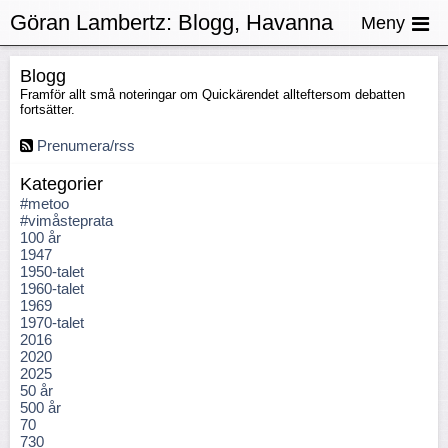
Göran Lambertz:
Blogg, Havanna
Meny
Blogg
Framför allt små noteringar om Quickärendet allteftersom debatten
fortsätter.
Prenumera/rss
Kategorier
#metoo
#vimåsteprata
100 år
1947
1950-talet
1960-talet
1969
1970-talet
2016
2020
2025
50 år
500 år
70
730