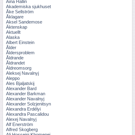
Aina Hallin
Akademiska sjukhuset
Åke Sellström
Åklagare
Aksel Sandemose
Äktenskap
Aktuellt
Alaska
Albert Einstein
Ålder
Åldersproblem
Åldrande
Åldrandet
Äldreomsorg
Aleksej Navalnyj
Aleppo
Ales Bjaljatskij
Alexander Bard
Alexander Barkman
Alexander Navalnyj
Alexander Solzjenitsyn
Alexandra Erdélyi
Alexandra Pascalidou
Alexej Navalnyj
Alf Enerström
Alfred Skogberg
Ali Hosseini Khomenei