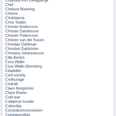
Charlotta von Zweigbergk
Chef
Chelsea Manning
Chèvre
Choklateria
Chris Stattin
Christer Andersson
Christer Danielsson
Christer Pettersson
Christer van der Kwast
Christian Dahlman
Christian Dahlström
Christina Johannesson
Cilla Benkö
Cissi Wallin
Cissi Wallin Blomberg
Citadellet
Civil society
Civilkurage
Civilrätt
Claes Borgström
Claire Martin
Cold war
Collateral murder
Colombia
Coronakommissionen
Coronasmittan