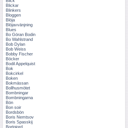
Blick
Blickar
Blinkers
Bloggen
Blöja
Blöjavvänjning
Blues
Bo Göran Bodin
Bo Wahlstrand
Bob Dylan
Bob Weiss
Bobby Fischer
Böcker
Bodil Appelquist
Bok
Bokcirkel
Boken
Bokmässan
Bollhusmötet
Bombningar
Bombningarna
Bön
Bon soir
Bordsbön
Boris Nemtsov
Boris Spasskij
Bortgjord