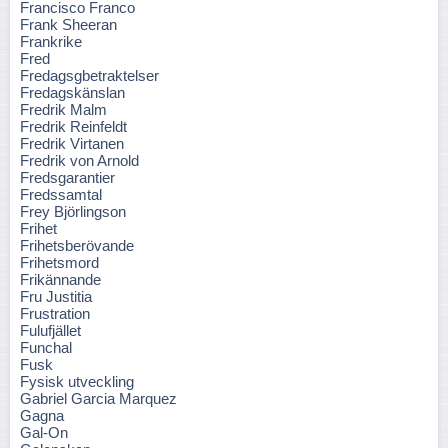
Francisco Franco
Frank Sheeran
Frankrike
Fred
Fredagsgbetraktelser
Fredagskänslan
Fredrik Malm
Fredrik Reinfeldt
Fredrik Virtanen
Fredrik von Arnold
Fredsgarantier
Fredssamtal
Frey Björlingson
Frihet
Frihetsberövande
Frihetsmord
Frikännande
Fru Justitia
Frustration
Fulufjället
Funchal
Fusk
Fysisk utveckling
Gabriel Garcia Marquez
Gagna
Gal-On