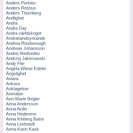
Anders Perklev
Anders Retzius
Anders Thornberg
Andlighet
Andra
Andra Day
Andra världskriget
Andrahandsyrkande
Andrea Riseborough
Andreas Johansson
Andrej Medvedev
Andrzej Jakimowski
Andy Fite
Angela Wiese Edeler
Ängslighet
Aniara
Ankara
Anklagelser
Anmälan
Ann-Marie Begler
Anna Andersson
Anna Ardin
Anna Hedenmo
Anna Kinberg Batra
Anna Lindstedt
Anna-Karin Kask