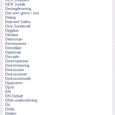
DER Juridik
Deslegitimering
Det som göms i snö
Dialog
Diamant Salihu
Dick Sundevall
Diggiloo
Diktatur
Dilemman
Dimensioner
Dimridåer
Diplomati
Disciplin
Diskmaskiner
Diskriminering
Diskussion
Diskussioner
Diskussionsidé
Djupsömn
Djurö
DN
DN Debatt
DNA-undersökning
Dö
Döda
Döden