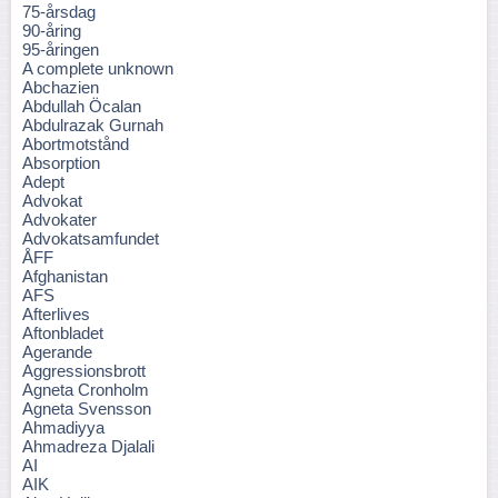
75-årsdag
90-åring
95-åringen
A complete unknown
Abchazien
Abdullah Öcalan
Abdulrazak Gurnah
Abortmotstånd
Absorption
Adept
Advokat
Advokater
Advokatsamfundet
ÅFF
Afghanistan
AFS
Afterlives
Aftonbladet
Agerande
Aggressionsbrott
Agneta Cronholm
Agneta Svensson
Ahmadiyya
Ahmadreza Djalali
AI
AIK