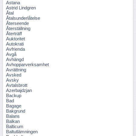
Astana
Astrid Lindgren
Åtal
Åtalsunderlåtelse
Återseende
Återställning
Återträff
Auktoritet
Autokrati
Avfrienda
Avgå
Avhängd
Avhopparverksamhet
Avrättning
Avsked
Avsky
Avtalsbrott
Azerbajdzjan
Backup
Bad
Bagage
Bakgrund
Balans
Balkan
Balticum
Baltutlämningen