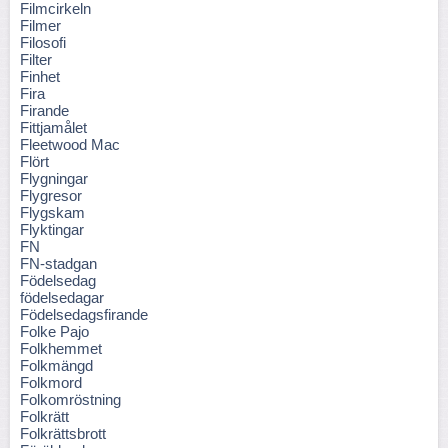
Filmcirkeln
Filmer
Filosofi
Filter
Finhet
Fira
Firande
Fittjamålet
Fleetwood Mac
Flört
Flygningar
Flygresor
Flygskam
Flyktingar
FN
FN-stadgan
Födelsedag
födelsedagar
Födelsedagsfirande
Folke Pajo
Folkhemmet
Folkmängd
Folkmord
Folkomröstning
Folkrätt
Folkrättsbrott