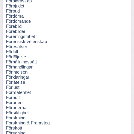
Föräldraskap
Förbjudet
Förbud
Fördöma
Fördömande
Förebild
Förebilder
Föreningsfrihet
Forensisk vetenskap
Föresatser
Förfall
Förföljelse
Förhållningssätt
Förhandlingar
Förintelsen
Förklaringar
Förlåtelse
Förlust
Förmätenhet
Förnuft
Förorten
Förorterna
Försiktighet
Forskning
Forskning & Framsteg
Förskott
Försoning