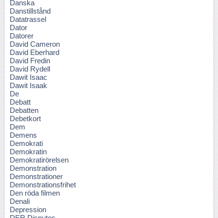
Danska
Danstillstånd
Datatrassel
Dator
Datorer
David Cameron
David Eberhard
David Fredin
David Rydell
Dawit Isaac
Dawit Isaak
De
Debatt
Debatten
Debetkort
Dem
Demens
Demokrati
Demokratin
Demokratirörelsen
Demonstration
Demonstrationer
Demonstrationsfrihet
Den röda filmen
Denali
Depression
DER Disputes