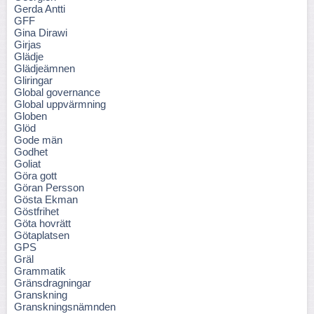
Gerda Antti
GFF
Gina Dirawi
Girjas
Glädje
Glädjeämnen
Gliringar
Global governance
Global uppvärmning
Globen
Glöd
Gode män
Godhet
Goliat
Göra gott
Göran Persson
Gösta Ekman
Göstfrihet
Göta hovrätt
Götaplatsen
GPS
Gräl
Grammatik
Gränsdragningar
Granskning
Granskningsnämnden