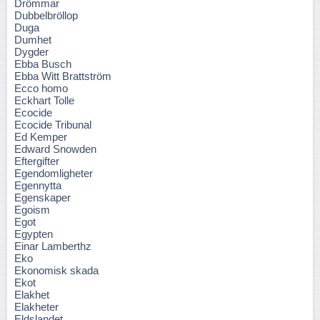
Drömmar
Dubbelbröllop
Duga
Dumhet
Dygder
Ebba Busch
Ebba Witt Brattström
Ecco homo
Eckhart Tolle
Ecocide
Ecocide Tribunal
Ed Kemper
Edward Snowden
Eftergifter
Egendomligheter
Egennytta
Egenskaper
Egoism
Egot
Egypten
Einar Lamberthz
Eko
Ekonomisk skada
Ekot
Elakhet
Elakheter
Eldslandet