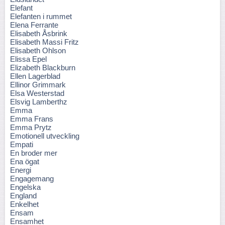
Elefant
Elefanten i rummet
Elena Ferrante
Elisabeth Åsbrink
Elisabeth Massi Fritz
Elisabeth Ohlson
Elissa Epel
Elizabeth Blackburn
Ellen Lagerblad
Ellinor Grimmark
Elsa Westerstad
Elsvig Lamberthz
Emma
Emma Frans
Emma Prytz
Emotionell utveckling
Empati
En broder mer
Ena ögat
Energi
Engagemang
Engelska
England
Enkelhet
Ensam
Ensamhet