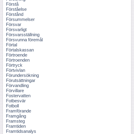
Förstå
Förståelse
Förstånd
Försummelser
Försvar
Försvarligt
Försvarsställning
Försvunna föremål
Förtal
Förtalskassan
Förtroende
Förtroenden
Förtryck
Förtvivlan
Förundersökning
Förutsättningar
Förvandling
Förvillare
Fostervatten
Fotbesvär
Fotboll
Framförande
Framgång
Framsteg
Framtiden
Framtidsanalys