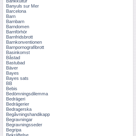
Bankkultur
Banyuls sur Mer
Barcelona
Barn
Barnbarn
Barndomen
Barnförhör
Barnfridsbrott
Barnkonventionen
Barnpornografibrott
Basinkomst
Båstad
Bastubad
Bäver
Bayes
Bayes sats
BB
Bebis
Bedömningsdilemma
Bedrägeri
Bedrägerier
Bedragerska
Begåvningshandikapp
Begravningar
Begravningsseder
Begripa
Bekräftelse