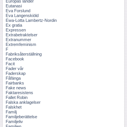
Europas länder
Eutanasi
Eva Forslund
Eva Langenskiöld
Ewa-Lotta Lambertz-Nordin
Ex gratia
Expressen
Extrabetraktelser
Extranummer
Extremfeminism
F
Fabriksåterställning
Facebook
Facit
Fader vår
Faderskap
Fåfänga
Fairbanks
Fake news
Faktaresistens
Fallet Robin
Falska anklagelser
Falskhet
Familj
Familjeberättelse
Familjeliv
Familjen