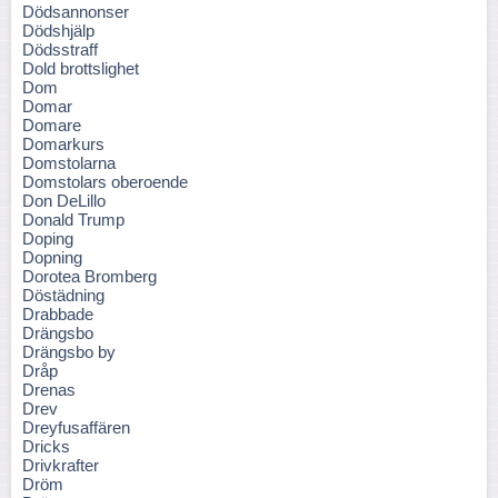
Dödsannonser
Dödshjälp
Dödsstraff
Dold brottslighet
Dom
Domar
Domare
Domarkurs
Domstolarna
Domstolars oberoende
Don DeLillo
Donald Trump
Doping
Dopning
Dorotea Bromberg
Döstädning
Drabbade
Drängsbo
Drängsbo by
Dråp
Drenas
Drev
Dreyfusaffären
Dricks
Drivkrafter
Dröm