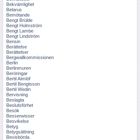
Bekvämlighet
Belarus
Bemötande
Bengt Brülde
Bengt Holmström
Bengt Lambe
Bengt Lindström
Bensin
Berättelse
Berättelser
Bergwallkommissionen
Berlin
Berlinmuren
Beröringar
Bertil Almlöf
Bertil Bengtsson
Bertil Wedin
Bervisning
Beslagta
Beslutsförhet
Besök
Besserwisser
Besvikelse
Betyg
Betygsättning
Bevisbörda