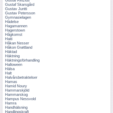
Gustaf Retzius
Gustaf Skarsgård
Gustav Juntti
Gustav Petersson
Gymnasielagen
Hädelse
Hagamannen
Hagerstown
Hågkomst
Haiti
Håkan Nesser
Håkon Grøttland
Häktad
Häktning
Häktningsförhandling
Halloween
Hälsa
Halt
Halvårsbetraktelser
Hamas
Hamid Noury
Hammarskjöld
Hammarskog
Hampus Nessvold
Hamra
Handhälsning
Handlingskraft