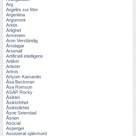
Arg
Argelès sur Mer
Argentina
Argument
Arktis
Ärlighet
Armenien
Aron Verständig
Årsdagar
Arsenall
Artificiell intelligens
Artikel
Artister
Artros
Artyom Kamardin
Åsa Beckman
Åsa Romson
ASAP Rocky
Åsikter
Åsiktsfrihet
Åsiktslikhet
Åsne Seierstad
Åsnen
Asocial
Asperger
Assisterat självmord