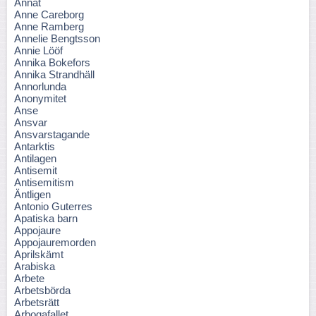
Annat
Anne Careborg
Anne Ramberg
Annelie Bengtsson
Annie Lööf
Annika Bokefors
Annika Strandhäll
Annorlunda
Anonymitet
Anse
Ansvar
Ansvarstagande
Antarktis
Antilagen
Antisemit
Antisemitism
Äntligen
Antonio Guterres
Apatiska barn
Appojaure
Appojauremorden
Aprilskämt
Arabiska
Arbete
Arbetsbörda
Arbetsrätt
Arbogafallet