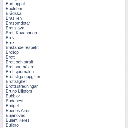
Borttappat
Boulebar
Brådska
Brasilien
Brasomdetär
Bratislava
Brett Kavanaugh
Brev
Brexit
Bristande respekt
Bröllop
Brott
Brott och straff
Brottsanmälare
Brottsjournalen
Brottsliga uppgifter
Brottslighet
Brottsutredningar
Bruno Liljefors
Bubblor
Budapest
Budget
Buenos Aires
Bujanovac
Bülent Keres
Bullerö