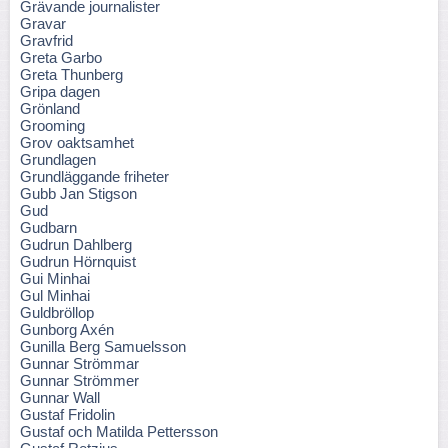
Grävande journalister
Gravar
Gravfrid
Greta Garbo
Greta Thunberg
Gripa dagen
Grönland
Grooming
Grov oaktsamhet
Grundlagen
Grundläggande friheter
Gubb Jan Stigson
Gud
Gudbarn
Gudrun Dahlberg
Gudrun Hörnquist
Gui Minhai
Gul Minhai
Guldbröllop
Gunborg Axén
Gunilla Berg Samuelsson
Gunnar Strömmar
Gunnar Strömmer
Gunnar Wall
Gustaf Fridolin
Gustaf och Matilda Pettersson