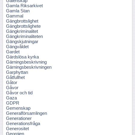
Galenskap
Gamla Riksarkivet
Gamla Stan
Gammal
Gängbrottslighet
Gängbrottslighete
Gängkriminalitet
Gängkriminaliteten
Gängskjutningar
Gängvåldet
Gardet
Gärdslösa kyrka
Gärningsbeskrivning
Gärningsbeskrivningen
Garphyttan
Gåtfullhet
Gåtor
Gåvor
Gåvor och tid
Gaza
GDPR
Gemenskap
Generalförsamlingen
Generationer
Generationsfråga
Generositet
Georgien