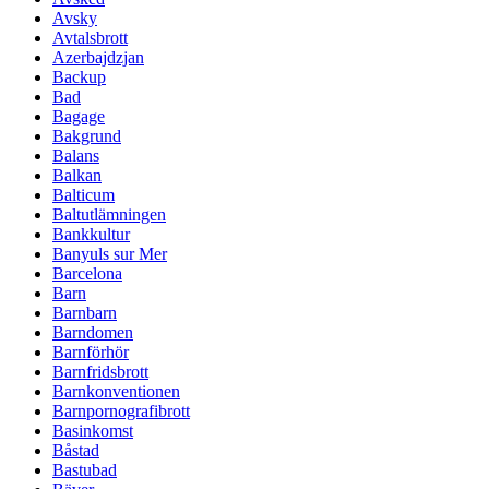
Avsky
Avtalsbrott
Azerbajdzjan
Backup
Bad
Bagage
Bakgrund
Balans
Balkan
Balticum
Baltutlämningen
Bankkultur
Banyuls sur Mer
Barcelona
Barn
Barnbarn
Barndomen
Barnförhör
Barnfridsbrott
Barnkonventionen
Barnpornografibrott
Basinkomst
Båstad
Bastubad