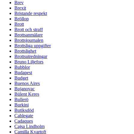
Brev
Brexit
Bristande respekt
Bröllop
Brott
Brott och straff
Brottsanmälare
Brottsjournalen
Brottsliga uppgifter
Brottslighet
Brottsutredningar
Bruno Liljefors
Bubblor
Budapest
Budget
Buenos Aires
Bujanovac
Bülent Keres
Bullerö
Burkini
Butiksdöd
Cablegate
Cadaques
Cajsa Lindholm
Camilla Kvartoft