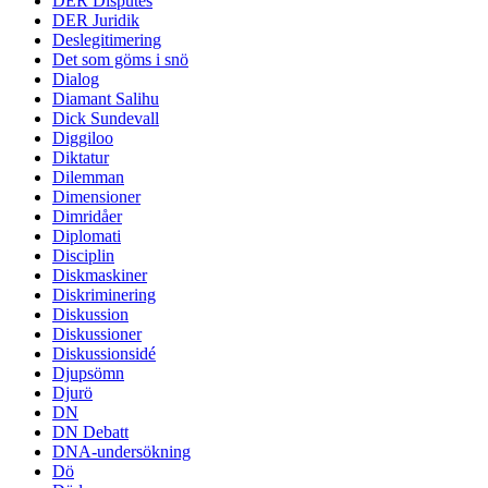
DER Disputes
DER Juridik
Deslegitimering
Det som göms i snö
Dialog
Diamant Salihu
Dick Sundevall
Diggiloo
Diktatur
Dilemman
Dimensioner
Dimridåer
Diplomati
Disciplin
Diskmaskiner
Diskriminering
Diskussion
Diskussioner
Diskussionsidé
Djupsömn
Djurö
DN
DN Debatt
DNA-undersökning
Dö