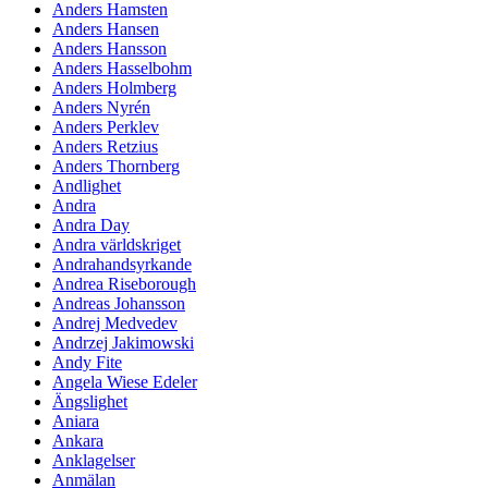
Anders Hamsten
Anders Hansen
Anders Hansson
Anders Hasselbohm
Anders Holmberg
Anders Nyrén
Anders Perklev
Anders Retzius
Anders Thornberg
Andlighet
Andra
Andra Day
Andra världskriget
Andrahandsyrkande
Andrea Riseborough
Andreas Johansson
Andrej Medvedev
Andrzej Jakimowski
Andy Fite
Angela Wiese Edeler
Ängslighet
Aniara
Ankara
Anklagelser
Anmälan