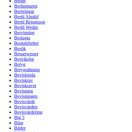
Berlin
Berlinmuren
Beröringar
Bertil Almlöf
Bertil Bengtsson
Bertil Wedin
Bervisning
Beslagta
Beslutsförhet
Besök
Besserwisser
Besvikelse
Betyg
Betygsättning
Bevisbörda
Beviskrav
Beviskravet
Bevisning
Bevisningen
Bevisvärde
Bevisvärden
Bevisvärdering
Big 5
Bilar
Bilder