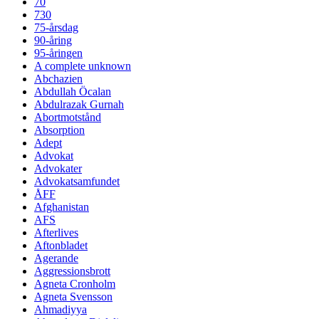
70
730
75-årsdag
90-åring
95-åringen
A complete unknown
Abchazien
Abdullah Öcalan
Abdulrazak Gurnah
Abortmotstånd
Absorption
Adept
Advokat
Advokater
Advokatsamfundet
ÅFF
Afghanistan
AFS
Afterlives
Aftonbladet
Agerande
Aggressionsbrott
Agneta Cronholm
Agneta Svensson
Ahmadiyya