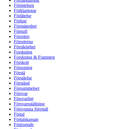
Förhandlingar
Förintelsen
Förklaringar
Förlåtelse
Förlust
Förmätenhet
Förnuft
Förorten
Förorterna
Försiktighet
Forskning
Forskning & Framsteg
Förskott
Försoning
Förstå
Förståelse
Förstånd
Försummelser
Försvar
Försvarligt
Försvarsställning
Försvunna föremål
Förtal
Förtalskassan
Förtroende