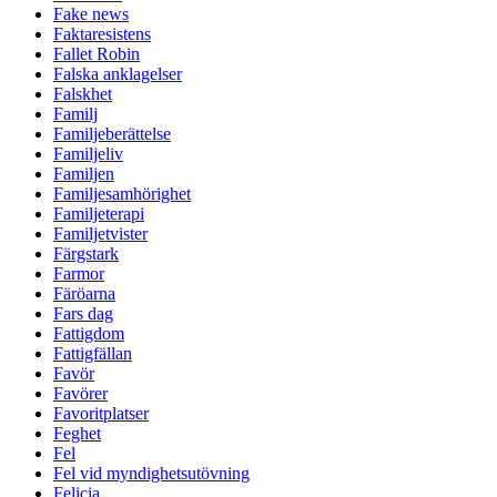
Fake news
Faktaresistens
Fallet Robin
Falska anklagelser
Falskhet
Familj
Familjeberättelse
Familjeliv
Familjen
Familjesamhörighet
Familjeterapi
Familjetvister
Färgstark
Farmor
Färöarna
Fars dag
Fattigdom
Fattigfällan
Favör
Favörer
Favoritplatser
Feghet
Fel
Fel vid myndighetsutövning
Felicia