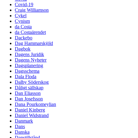
Covid-19
Craig Williamson
Cykel
Cynism
da Costa
da Costaärendet
Dackebo
Dag Hammarskjöld
Dagbok
Dagens Juridik
Dagens Nyheter
Dagsplanering
Dagsschema
Dala Floda
Dalby Söderskog
Dåligt sällskap
Dan Eliasson
Dan Josefsson
Dana Pourkomeylian
Daniel Kinberg
Daniel Widstrand
Danmark
Dans
Danska
Danstillstånd