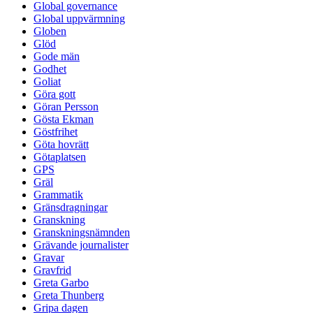
Global governance
Global uppvärmning
Globen
Glöd
Gode män
Godhet
Goliat
Göra gott
Göran Persson
Gösta Ekman
Göstfrihet
Göta hovrätt
Götaplatsen
GPS
Gräl
Grammatik
Gränsdragningar
Granskning
Granskningsnämnden
Grävande journalister
Gravar
Gravfrid
Greta Garbo
Greta Thunberg
Gripa dagen