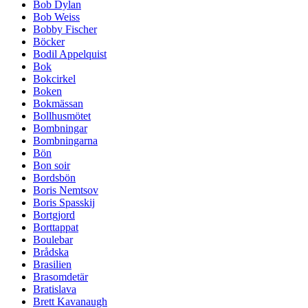
Bob Dylan
Bob Weiss
Bobby Fischer
Böcker
Bodil Appelquist
Bok
Bokcirkel
Boken
Bokmässan
Bollhusmötet
Bombningar
Bombningarna
Bön
Bon soir
Bordsbön
Boris Nemtsov
Boris Spasskij
Bortgjord
Borttappat
Boulebar
Brådska
Brasilien
Brasomdetär
Bratislava
Brett Kavanaugh