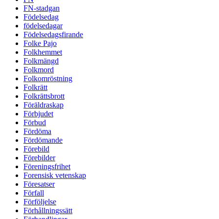
FN-stadgan
Födelsedag
födelsedagar
Födelsedagsfirande
Folke Pajo
Folkhemmet
Folkmängd
Folkmord
Folkomröstning
Folkrätt
Folkrättsbrott
Föräldraskap
Förbjudet
Förbud
Fördöma
Fördömande
Förebild
Förebilder
Föreningsfrihet
Forensisk vetenskap
Föresatser
Förfall
Förföljelse
Förhållningssätt