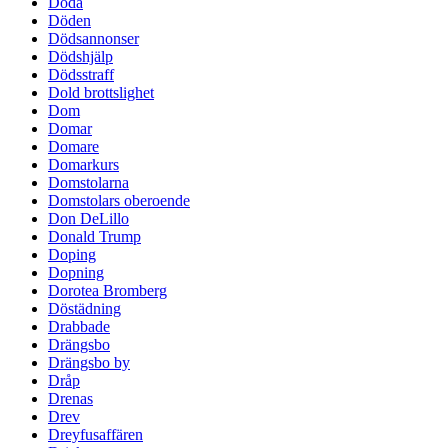
Döda
Döden
Dödsannonser
Dödshjälp
Dödsstraff
Dold brottslighet
Dom
Domar
Domare
Domarkurs
Domstolarna
Domstolars oberoende
Don DeLillo
Donald Trump
Doping
Dopning
Dorotea Bromberg
Döstädning
Drabbade
Drängsbo
Drängsbo by
Dråp
Drenas
Drev
Dreyfusaffären