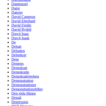
Datatrassel
Dator
Datorer
David Cameron
David Eberhard
David Fredin
David Rydell
Dawit Isaac
Dawit Isaak
De
Debatt
Debatten
Debetkort
Dem
Demens
Demokrati
Demokratin
Demokratirörelsen
Demonstration
Demonstrationer
Demonstrationsfrihet
Den röda filmen
Denali
Depression