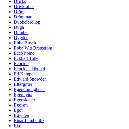
Dricks
Drivkrafter
Dröm
Drömmar
Dubbelbröllop
Duga
Dumhet
Dygder
Ebba Busch
Ebba Witt Brattström
Ecco homo
Eckhart Tolle
Ecocide
Ecocide Tribunal
Ed Kemper
Edward Snowden
Eftergifter
Egendomligheter
Egennytta
Egenskaper
Egoism
Egot
Egypten
Einar Lamberthz
Eko