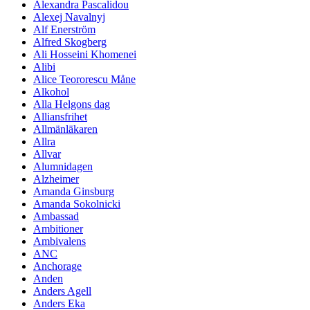
Alexandra Pascalidou
Alexej Navalnyj
Alf Enerström
Alfred Skogberg
Ali Hosseini Khomenei
Alibi
Alice Teororescu Måne
Alkohol
Alla Helgons dag
Alliansfrihet
Allmänläkaren
Allra
Allvar
Alumnidagen
Alzheimer
Amanda Ginsburg
Amanda Sokolnicki
Ambassad
Ambitioner
Ambivalens
ANC
Anchorage
Anden
Anders Agell
Anders Eka