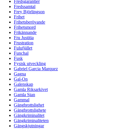
Fredsgarantier
Fredssamtal
Frey Björlingson
Frihet
Frihetsberövande
Frihetsmord
Frikännande
Fru Justitia
Frustration
Fulufjället
Funchal
Fusk
Fysisk utveckling
Gabriel Garcia Marquez
Gagna
Gal-On
Galenskap
Gamla Riksarkivet
Gamla Stan
Gammal
Gängbrottslighet
Gängbrottslighete
Gängkriminalitet
Gängkriminaliteten
Gängskjutningar