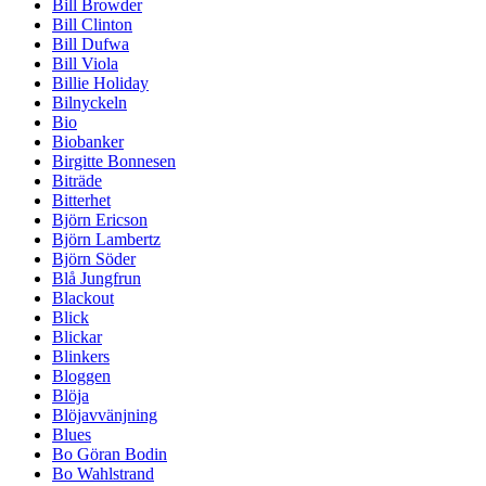
Bill Browder
Bill Clinton
Bill Dufwa
Bill Viola
Billie Holiday
Bilnyckeln
Bio
Biobanker
Birgitte Bonnesen
Biträde
Bitterhet
Björn Ericson
Björn Lambertz
Björn Söder
Blå Jungfrun
Blackout
Blick
Blickar
Blinkers
Bloggen
Blöja
Blöjavvänjning
Blues
Bo Göran Bodin
Bo Wahlstrand