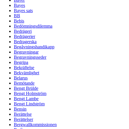
Bäver
Bayes
Bayes sats
BB
Bebis
Bedömningsdilemma
Bedrägeri
Bedrägerier
Bedragerska
Begåvningshandikapp
Begravningar
Begravningsseder
Begripa
Bekräftelse
Bekvämlighet
Belarus
Bemötande
Bengt Brülde
Bengt Holmström
Bengt Lambe
Bengt Lindström
Bensin
Berättelse
Berättelser
Bergwallkommissionen