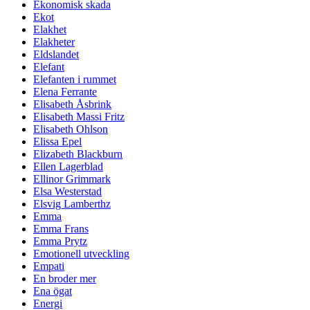
Ekonomisk skada
Ekot
Elakhet
Elakheter
Eldslandet
Elefant
Elefanten i rummet
Elena Ferrante
Elisabeth Åsbrink
Elisabeth Massi Fritz
Elisabeth Ohlson
Elissa Epel
Elizabeth Blackburn
Ellen Lagerblad
Ellinor Grimmark
Elsa Westerstad
Elsvig Lamberthz
Emma
Emma Frans
Emma Prytz
Emotionell utveckling
Empati
En broder mer
Ena ögat
Energi