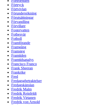
Förtroenden
Förtryck
Förtvivlan
Förundersökning
Förutsättningar
Förvandling
Förvillare
Fostervatten
Fotbesvär
Fotboll
Framförande
Framgång
Framsteg
Framtiden
Framtidsanalys
Francisco Franco
Frank Sheeran
Frankrike
Fred
Fredagsgbetraktelser
Fredagskänslan
Fredrik Malm
Fredrik Reinfeldt
Fredrik Virtanen
Fredrik von Arnold