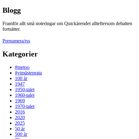
Blogg
Framför allt små noteringar om Quickärendet allteftersom debatten
fortsätter.
Prenumera/rss
Kategorier
#metoo
#vimåsteprata
100 år
1947
1950-talet
1960-talet
1969
1970-talet
2016
2020
2025
50 år
500 år