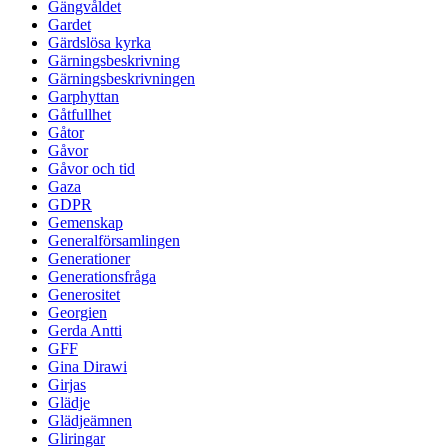
Gängvåldet
Gardet
Gärdslösa kyrka
Gärningsbeskrivning
Gärningsbeskrivningen
Garphyttan
Gåtfullhet
Gåtor
Gåvor
Gåvor och tid
Gaza
GDPR
Gemenskap
Generalförsamlingen
Generationer
Generationsfråga
Generositet
Georgien
Gerda Antti
GFF
Gina Dirawi
Girjas
Glädje
Glädjeämnen
Gliringar