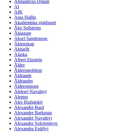
Ahmadreza Djalali
AI
AIK
Aina Hallin
Akademiska sjukhuset
Åke Sellström
Åklagare
Aksel Sandemose
Äktenskap
Aktuellt
Alaska
Albert Einstein
Ålder
Åldersproblem
Åldrande
Åldrandet
Äldreomsorg
Aleksej Navalnyj
Aleppo
Ales Bjaljatskij
Alexander Bard
Alexander Barkman
Alexander Navalnyj
Alexander Solzjenitsyn
Alexandra Erdélyi