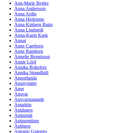
Ann-Marie Begler
Anna Andersson
Anna Ardin
Anna Hedenmo
Anna Kinberg Batra
Anna Lindstedt
Anna-Karin Kask
Annat
Anne Careborg
Anne Ramberg
Annelie Bengtsson
Annie Lööf
Annika Bokefors
Annika Strandhäll
Annorlunda
Anonymitet
Anse
Ansvar
Ansvarstagande
Antarktis
Antilagen
Antisemit
Antisemitism
Äntligen
Antonio Guterres