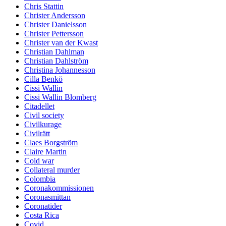
Chris Stattin
Christer Andersson
Christer Danielsson
Christer Pettersson
Christer van der Kwast
Christian Dahlman
Christian Dahlström
Christina Johannesson
Cilla Benkö
Cissi Wallin
Cissi Wallin Blomberg
Citadellet
Civil society
Civilkurage
Civilrätt
Claes Borgström
Claire Martin
Cold war
Collateral murder
Colombia
Coronakommissionen
Coronasmittan
Coronatider
Costa Rica
Covid