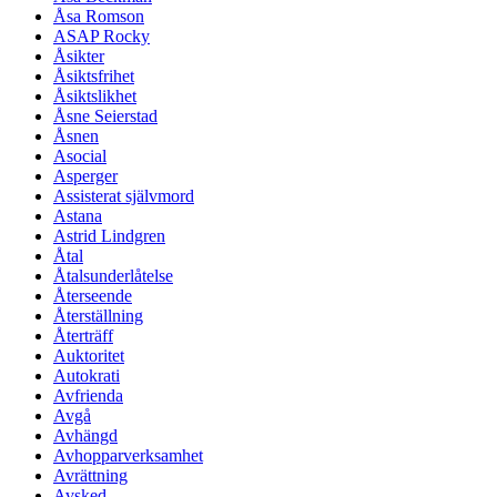
Åsa Romson
ASAP Rocky
Åsikter
Åsiktsfrihet
Åsiktslikhet
Åsne Seierstad
Åsnen
Asocial
Asperger
Assisterat självmord
Astana
Astrid Lindgren
Åtal
Åtalsunderlåtelse
Återseende
Återställning
Återträff
Auktoritet
Autokrati
Avfrienda
Avgå
Avhängd
Avhopparverksamhet
Avrättning
Avsked