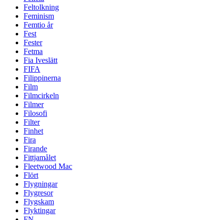
Feltolkning
Feminism
Femtio år
Fest
Fester
Fetma
Fia Iveslätt
FIFA
Filippinerna
Film
Filmcirkeln
Filmer
Filosofi
Filter
Finhet
Fira
Firande
Fittjamålet
Fleetwood Mac
Flört
Flygningar
Flygresor
Flygskam
Flyktingar
FN