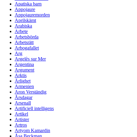
Apatiska barn
Appojaure
Appojauremorden
Aprilskämt
Arabiska
Arbete
Arbetsbörda
Arbetsrätt
Arbogafallet
Arg
Argelès sur Mer
Argentina
Argument
Arktis
Ärlighet
Armenien
Aron Verständig
Årsdagar
Arsenall
Artificiell intelligens
Artikel
Artister
Artros
Artyom Kamardin
Åsa Beckman