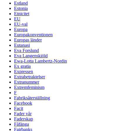
Estland
Estonia
Etnicitet
EU
EU-val
Europa
Europakonventionen
Europas länder
Eutanasi
Eva Forslund
Eva Langenskiöld
Ewa-Lotta Lambertz-Nordin
Ex gratia
Expressen
Extrabetraktelser
Extranummer
Extremfeminism
F
Fabriksåterställning
Facebook
Facit
Fader vår
Faderskap
Fåfänga
Fairbanks