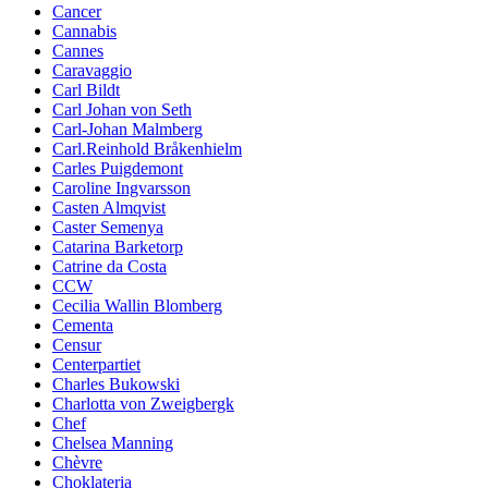
Cancer
Cannabis
Cannes
Caravaggio
Carl Bildt
Carl Johan von Seth
Carl-Johan Malmberg
Carl.Reinhold Bråkenhielm
Carles Puigdemont
Caroline Ingvarsson
Casten Almqvist
Caster Semenya
Catarina Barketorp
Catrine da Costa
CCW
Cecilia Wallin Blomberg
Cementa
Censur
Centerpartiet
Charles Bukowski
Charlotta von Zweigbergk
Chef
Chelsea Manning
Chèvre
Choklateria