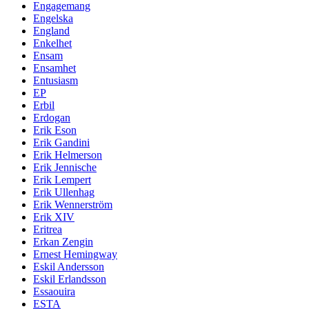
Engagemang
Engelska
England
Enkelhet
Ensam
Ensamhet
Entusiasm
EP
Erbil
Erdogan
Erik Eson
Erik Gandini
Erik Helmerson
Erik Jennische
Erik Lempert
Erik Ullenhag
Erik Wennerström
Erik XIV
Eritrea
Erkan Zengin
Ernest Hemingway
Eskil Andersson
Eskil Erlandsson
Essaouira
ESTA