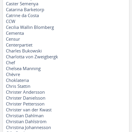
Caster Semenya
Catarina Barketorp
Catrine da Costa
CCW
Cecilia Wallin Blomberg
Cementa
Censur
Centerpartiet
Charles Bukowski
Charlotta von Zweigbergk
Chef
Chelsea Manning
Chèvre
Choklateria
Chris Stattin
Christer Andersson
Christer Danielsson
Christer Pettersson
Christer van der Kwast
Christian Dahlman
Christian Dahlström
Christina Johannesson