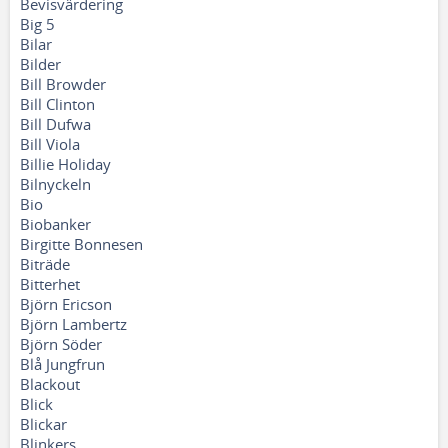
Bevisvärdering
Big 5
Bilar
Bilder
Bill Browder
Bill Clinton
Bill Dufwa
Bill Viola
Billie Holiday
Bilnyckeln
Bio
Biobanker
Birgitte Bonnesen
Biträde
Bitterhet
Björn Ericson
Björn Lambertz
Björn Söder
Blå Jungfrun
Blackout
Blick
Blickar
Blinkers