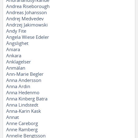
Andrahandsyrkande
Andrea Riseborough
Andreas Johansson
Andrej Medvedev
Andrzej Jakimowski
Andy Fite
Angela Wiese Edeler
Ängslighet
Aniara
Ankara
Anklagelser
Anmälan
Ann-Marie Begler
Anna Andersson
Anna Ardin
Anna Hedenmo
Anna Kinberg Batra
Anna Lindstedt
Anna-Karin Kask
Annat
Anne Careborg
Anne Ramberg
Annelie Bengtsson