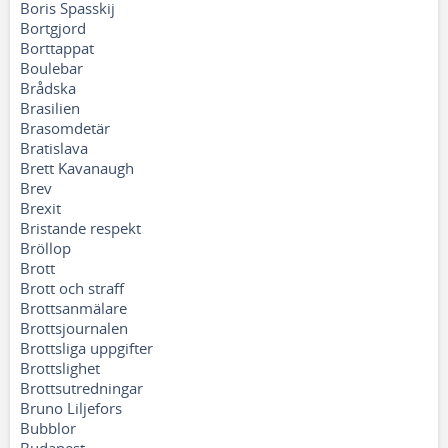
Boris Spasskij
Bortgjord
Borttappat
Boulebar
Brådska
Brasilien
Brasomdetär
Bratislava
Brett Kavanaugh
Brev
Brexit
Bristande respekt
Bröllop
Brott
Brott och straff
Brottsanmälare
Brottsjournalen
Brottsliga uppgifter
Brottslighet
Brottsutredningar
Bruno Liljefors
Bubblor