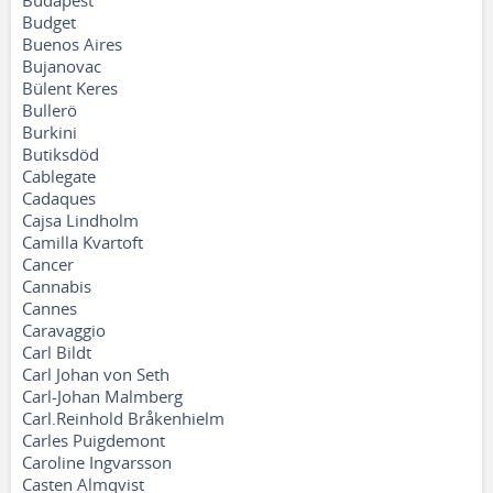
Budapest
Budget
Buenos Aires
Bujanovac
Bülent Keres
Bullerö
Burkini
Butiksdöd
Cablegate
Cadaques
Cajsa Lindholm
Camilla Kvartoft
Cancer
Cannabis
Cannes
Caravaggio
Carl Bildt
Carl Johan von Seth
Carl-Johan Malmberg
Carl.Reinhold Bråkenhielm
Carles Puigdemont
Caroline Ingvarsson
Casten Almqvist