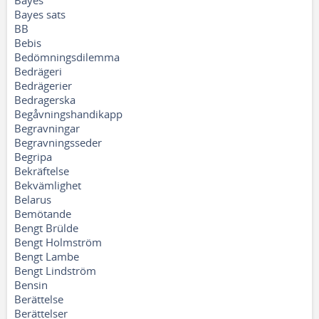
Bayes
Bayes sats
BB
Bebis
Bedömningsdilemma
Bedrägeri
Bedrägerier
Bedragerska
Begåvningshandikapp
Begravningar
Begravningsseder
Begripa
Bekräftelse
Bekvämlighet
Belarus
Bemötande
Bengt Brülde
Bengt Holmström
Bengt Lambe
Bengt Lindström
Bensin
Berättelse
Berättelser