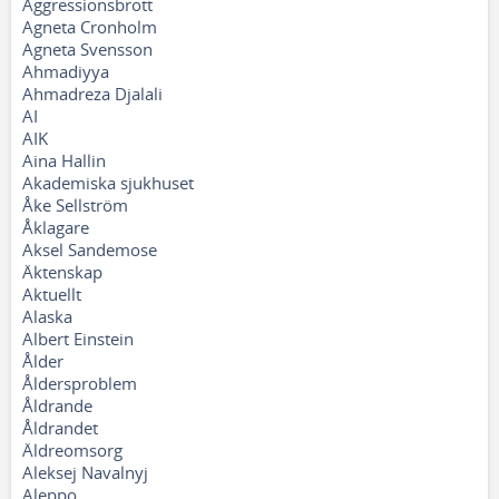
Aggressionsbrott
Agneta Cronholm
Agneta Svensson
Ahmadiyya
Ahmadreza Djalali
AI
AIK
Aina Hallin
Akademiska sjukhuset
Åke Sellström
Åklagare
Aksel Sandemose
Äktenskap
Aktuellt
Alaska
Albert Einstein
Ålder
Åldersproblem
Åldrande
Åldrandet
Äldreomsorg
Aleksej Navalnyj
Aleppo