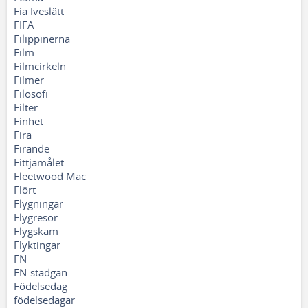
Fia Iveslätt
FIFA
Filippinerna
Film
Filmcirkeln
Filmer
Filosofi
Filter
Finhet
Fira
Firande
Fittjamålet
Fleetwood Mac
Flört
Flygningar
Flygresor
Flygskam
Flyktingar
FN
FN-stadgan
Födelsedag
födelsedagar