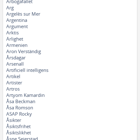
Arbogafallet
Arg
Argelès sur Mer
Argentina
Argument
Arktis
Ärlighet
Armenien
Aron Verständig
Årsdagar
Arsenall
Artificiell intelligens
Artikel
Artister
Artros
Artyom Kamardin
Åsa Beckman
Åsa Romson
ASAP Rocky
Åsikter
Åsiktsfrihet
Åsiktslikhet
Åsne Seierstad