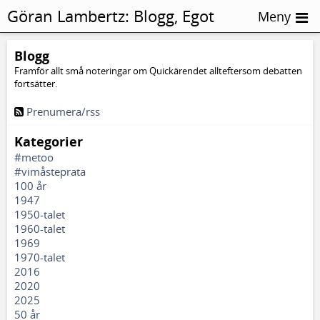
Göran Lambertz:
Blogg, Egot
Meny
Blogg
Framför allt små noteringar om Quickärendet allteftersom debatten
fortsätter.
Prenumera/rss
Kategorier
#metoo
#vimåsteprata
100 år
1947
1950-talet
1960-talet
1969
1970-talet
2016
2020
2025
50 år