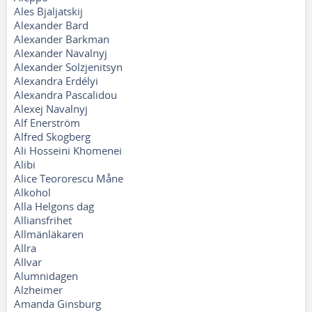
Ales Bjaljatskij
Alexander Bard
Alexander Barkman
Alexander Navalnyj
Alexander Solzjenitsyn
Alexandra Erdélyi
Alexandra Pascalidou
Alexej Navalnyj
Alf Enerström
Alfred Skogberg
Ali Hosseini Khomenei
Alibi
Alice Teororescu Måne
Alkohol
Alla Helgons dag
Alliansfrihet
Allmänläkaren
Allra
Allvar
Alumnidagen
Alzheimer
Amanda Ginsburg