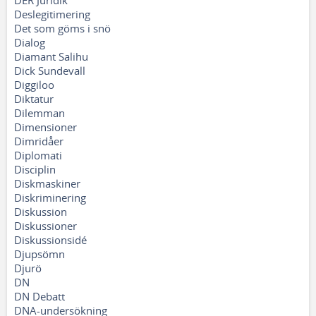
DER Juridik
Deslegitimering
Det som göms i snö
Dialog
Diamant Salihu
Dick Sundevall
Diggiloo
Diktatur
Dilemman
Dimensioner
Dimridåer
Diplomati
Disciplin
Diskmaskiner
Diskriminering
Diskussion
Diskussioner
Diskussionsidé
Djupsömn
Djurö
DN
DN Debatt
DNA-undersökning