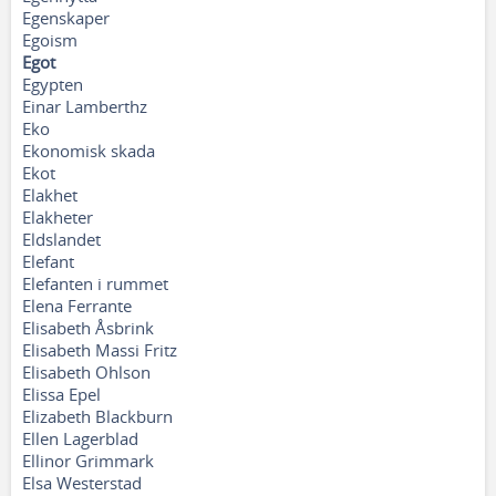
Egenskaper
Egoism
Egot
Egypten
Einar Lamberthz
Eko
Ekonomisk skada
Ekot
Elakhet
Elakheter
Eldslandet
Elefant
Elefanten i rummet
Elena Ferrante
Elisabeth Åsbrink
Elisabeth Massi Fritz
Elisabeth Ohlson
Elissa Epel
Elizabeth Blackburn
Ellen Lagerblad
Ellinor Grimmark
Elsa Westerstad