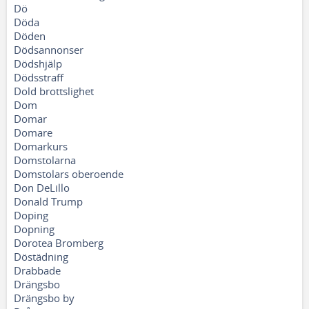
Dö
Döda
Döden
Dödsannonser
Dödshjälp
Dödsstraff
Dold brottslighet
Dom
Domar
Domare
Domarkurs
Domstolarna
Domstolars oberoende
Don DeLillo
Donald Trump
Doping
Dopning
Dorotea Bromberg
Döstädning
Drabbade
Drängsbo
Drängsbo by