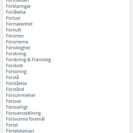
Förintelsen
Förklaringar
Förlåtelse
Förlust
Förmätenhet
Förnuft
Förorten
Förorterna
Försiktighet
Forskning
Forskning & Framsteg
Förskott
Försoning
Förstå
Förståelse
Förstånd
Försummelser
Försvar
Försvarligt
Försvarsställning
Försvunna föremål
Förtal
Förtalskassan