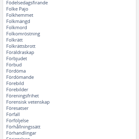
Födelsedagsfirande
Folke Pajo
Folkhemmet
Folkmängd
Folkmord
Folkomröstning
Folkrätt
Folkrättsbrott
Föräldraskap
Förbjudet
Förbud
Fördöma
Fördömande
Förebild
Förebilder
Föreningsfrihet
Forensisk vetenskap
Föresatser
Förfall
Förföljelse
Förhållningssätt
Förhandlingar