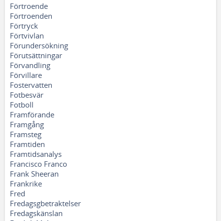
Förtroende
Förtroenden
Förtryck
Förtvivlan
Förundersökning
Förutsättningar
Förvandling
Förvillare
Fostervatten
Fotbesvär
Fotboll
Framförande
Framgång
Framsteg
Framtiden
Framtidsanalys
Francisco Franco
Frank Sheeran
Frankrike
Fred
Fredagsgbetraktelser
Fredagskänslan