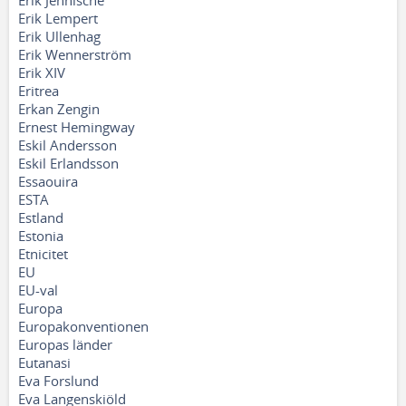
Erik Jennische
Erik Lempert
Erik Ullenhag
Erik Wennerström
Erik XIV
Eritrea
Erkan Zengin
Ernest Hemingway
Eskil Andersson
Eskil Erlandsson
Essaouira
ESTA
Estland
Estonia
Etnicitet
EU
EU-val
Europa
Europakonventionen
Europas länder
Eutanasi
Eva Forslund
Eva Langenskiöld