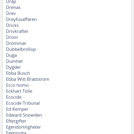
Dråp
Drenas
Drev
Dreyfusaffären
Dricks
Drivkrafter
Dröm
Drömmar
Dubbelbröllop
Duga
Dumhet
Dygder
Ebba Busch
Ebba Witt Brattström
Ecco homo
Eckhart Tolle
Ecocide
Ecocide Tribunal
Ed Kemper
Edward Snowden
Eftergifter
Egendomligheter
Egennytta