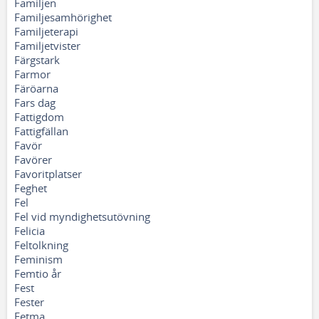
Familjen
Familjesamhörighet
Familjeterapi
Familjetvister
Färgstark
Farmor
Färöarna
Fars dag
Fattigdom
Fattigfällan
Favör
Favörer
Favoritplatser
Feghet
Fel
Fel vid myndighetsutövning
Felicia
Feltolkning
Feminism
Femtio år
Fest
Fester
Fetma