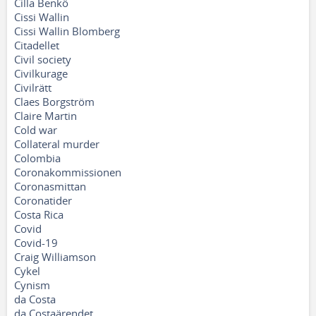
Cilla Benkö
Cissi Wallin
Cissi Wallin Blomberg
Citadellet
Civil society
Civilkurage
Civilrätt
Claes Borgström
Claire Martin
Cold war
Collateral murder
Colombia
Coronakommissionen
Coronasmittan
Coronatider
Costa Rica
Covid
Covid-19
Craig Williamson
Cykel
Cynism
da Costa
da Costaärendet