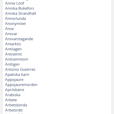
Annie Lööf
Annika Bokefors
Annika Strandhäll
Annorlunda
Anonymitet
Anse
Ansvar
Ansvarstagande
Antarktis
Antilagen
Antisemit
Antisemitism
Äntligen
Antonio Guterres
Apatiska barn
Appojaure
Appojauremorden
Aprilskämt
Arabiska
Arbete
Arbetsbörda
Arbetsrätt