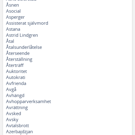
Åsnen
Asocial
Asperger
Assisterat självmord
Astana
Astrid Lindgren
Åtal
Åtalsunderlåtelse
Återseende
Återställning
Återträff
Auktoritet
Autokrati
Avfrienda
Avgå
Avhängd
Avhopparverksamhet
Avrättning
Avsked
Avsky
Avtalsbrott
Azerbajdzjan