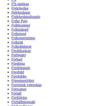
FN-stadgan
Födelsedag
födelsedagar
Födelsedagsfirande
Folke Pajo
Folkhemmet
Folkmängd
Folkmord
Folkomröstning
Folkrätt
Folkrättsbrott
Föräldraskap
Förbjudet
Förbud
Fördöma
Fördömande
Förebild
Förebilder
Föreningsfrihet
Forensisk vetenskap
Föresatser
Förfall
Förföljelse
Förhållningssätt