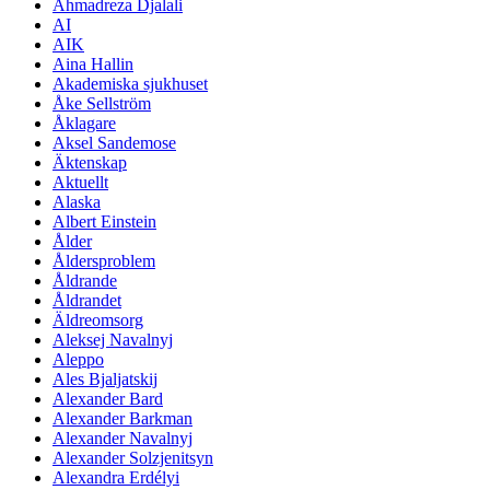
Ahmadreza Djalali
AI
AIK
Aina Hallin
Akademiska sjukhuset
Åke Sellström
Åklagare
Aksel Sandemose
Äktenskap
Aktuellt
Alaska
Albert Einstein
Ålder
Åldersproblem
Åldrande
Åldrandet
Äldreomsorg
Aleksej Navalnyj
Aleppo
Ales Bjaljatskij
Alexander Bard
Alexander Barkman
Alexander Navalnyj
Alexander Solzjenitsyn
Alexandra Erdélyi