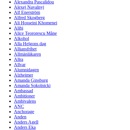
Alexandra Pascalidou
Alexej Navalnyj
Alf Enerström
Alfred Skogberg
Ali Hosseini Khomenei
Alibi
Alice Teororescu Måne
Alkohol
Alla Helgons dag
Alliansfrihet
Allmänläkaren
Allra
Allvar
Alumnidagen
Alzheimer
Amanda Ginsburg
Amanda Sokolnicki
Ambassad
Ambitioner
Ambivalens
ANC
Anchorage
Anden
Anders Agell
Anders Eka