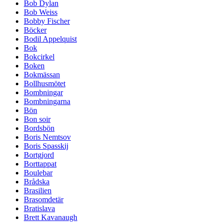
Bob Dylan
Bob Weiss
Bobby Fischer
Böcker
Bodil Appelquist
Bok
Bokcirkel
Boken
Bokmässan
Bollhusmötet
Bombningar
Bombningarna
Bön
Bon soir
Bordsbön
Boris Nemtsov
Boris Spasskij
Bortgjord
Borttappat
Boulebar
Brådska
Brasilien
Brasomdetär
Bratislava
Brett Kavanaugh