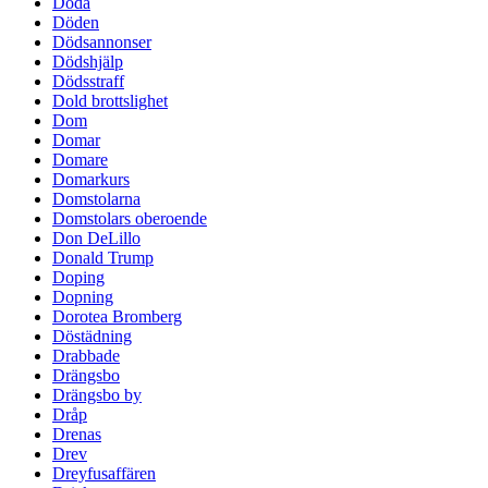
Döda
Döden
Dödsannonser
Dödshjälp
Dödsstraff
Dold brottslighet
Dom
Domar
Domare
Domarkurs
Domstolarna
Domstolars oberoende
Don DeLillo
Donald Trump
Doping
Dopning
Dorotea Bromberg
Döstädning
Drabbade
Drängsbo
Drängsbo by
Dråp
Drenas
Drev
Dreyfusaffären