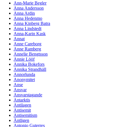
Ann-Marie Begler
Anna Andersson
Anna Ardin
Anna Hedenmo
Anna Kinberg Batra
Anna Lindstedt
Anna-Karin Kask
Annat
Anne Careborg
Anne Ramberg
Annelie Bengtsson
Annie Lööf
Annika Bokefors
Annika Strandhäll
Annorlunda
Anonymitet
Anse
Ansvar
Ansvarstagande
Antarktis
Antilagen
Antisemit
Antisemitism
Äntligen
Antonio Guterres