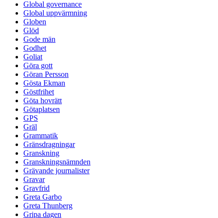
Global governance
Global uppvärmning
Globen
Glöd
Gode män
Godhet
Goliat
Göra gott
Göran Persson
Gösta Ekman
Göstfrihet
Göta hovrätt
Götaplatsen
GPS
Gräl
Grammatik
Gränsdragningar
Granskning
Granskningsnämnden
Grävande journalister
Gravar
Gravfrid
Greta Garbo
Greta Thunberg
Gripa dagen