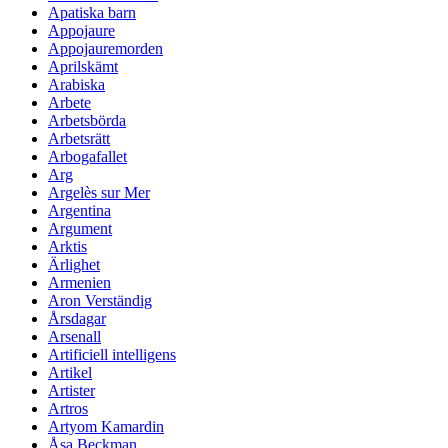
Apatiska barn
Appojaure
Appojauremorden
Aprilskämt
Arabiska
Arbete
Arbetsbörda
Arbetsrätt
Arbogafallet
Arg
Argelès sur Mer
Argentina
Argument
Arktis
Ärlighet
Armenien
Aron Verständig
Årsdagar
Arsenall
Artificiell intelligens
Artikel
Artister
Artros
Artyom Kamardin
Åsa Beckman