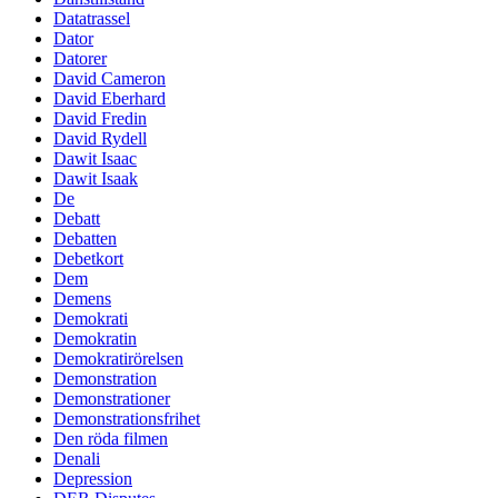
Datatrassel
Dator
Datorer
David Cameron
David Eberhard
David Fredin
David Rydell
Dawit Isaac
Dawit Isaak
De
Debatt
Debatten
Debetkort
Dem
Demens
Demokrati
Demokratin
Demokratirörelsen
Demonstration
Demonstrationer
Demonstrationsfrihet
Den röda filmen
Denali
Depression