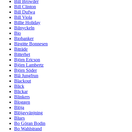
Bill Browder
Bill Clinton
Bill Dufwa
Bill Viola
Billie Holiday
Bilnyckeln
Bio
Biobanker
Birgitte Bonnesen
Biträde
Bitterhet
Björn Ericson
Björn Lambertz
Björn Söder
Blå Jungfrun
Blackout
Blick
Blickar
Blinkers
Bloggen
Blöja
Blöjavvänjning
Blues
Bo Göran Bodin
Bo Wahlstrand