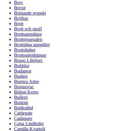
Brev
Brexit
Bristande respekt
Bröllop
Brott
Brott och straff
Brottsanmälare
Brottsjournalen
Brottsliga uppgifter
Brottslighet
Brottsutredningar
Bruno Liljefors
Bubblor
Budapest
Budget
Buenos Aires
Bujanovac
Bülent Keres
Bullerö
Burkini
Butiksdöd
Cablegate
Cadaques
Cajsa Lindholm
Camilla Kvartoft