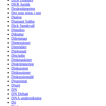
DER Disputes
DER Juridik
Deslegitimering
Det som göms i snö
Dialog
Diamant Salihu
Dick Sundevall
Diggiloo
Diktatur
Dilemman
Dimensioner
Dimridåer
Diplomati
Disciplin
Diskmaskiner
Diskriminering
Diskussion
Diskussioner
Diskussionsidé
Djupsömn
Djurö
DN
DN Debatt
DNA-undersökning
Dö