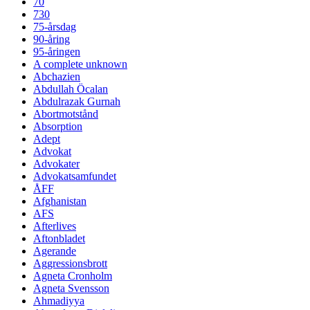
70
730
75-årsdag
90-åring
95-åringen
A complete unknown
Abchazien
Abdullah Öcalan
Abdulrazak Gurnah
Abortmotstånd
Absorption
Adept
Advokat
Advokater
Advokatsamfundet
ÅFF
Afghanistan
AFS
Afterlives
Aftonbladet
Agerande
Aggressionsbrott
Agneta Cronholm
Agneta Svensson
Ahmadiyya