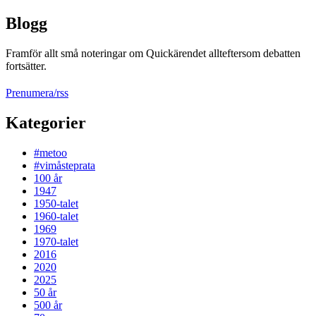
Blogg
Framför allt små noteringar om Quickärendet allteftersom debatten
fortsätter.
Prenumera/rss
Kategorier
#metoo
#vimåsteprata
100 år
1947
1950-talet
1960-talet
1969
1970-talet
2016
2020
2025
50 år
500 år