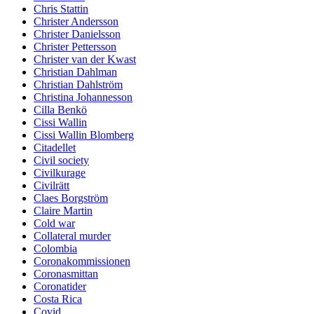
Chris Stattin
Christer Andersson
Christer Danielsson
Christer Pettersson
Christer van der Kwast
Christian Dahlman
Christian Dahlström
Christina Johannesson
Cilla Benkö
Cissi Wallin
Cissi Wallin Blomberg
Citadellet
Civil society
Civilkurage
Civilrätt
Claes Borgström
Claire Martin
Cold war
Collateral murder
Colombia
Coronakommissionen
Coronasmittan
Coronatider
Costa Rica
Covid