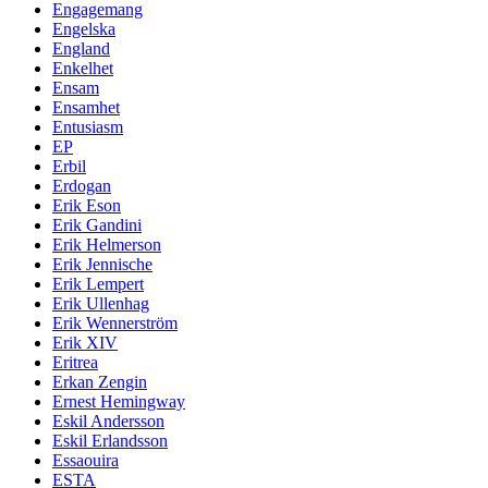
Engagemang
Engelska
England
Enkelhet
Ensam
Ensamhet
Entusiasm
EP
Erbil
Erdogan
Erik Eson
Erik Gandini
Erik Helmerson
Erik Jennische
Erik Lempert
Erik Ullenhag
Erik Wennerström
Erik XIV
Eritrea
Erkan Zengin
Ernest Hemingway
Eskil Andersson
Eskil Erlandsson
Essaouira
ESTA