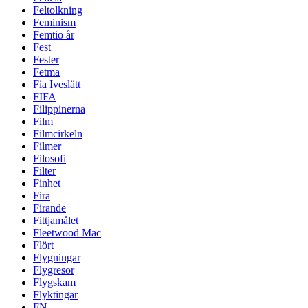
Feltolkning
Feminism
Femtio år
Fest
Fester
Fetma
Fia Iveslätt
FIFA
Filippinerna
Film
Filmcirkeln
Filmer
Filosofi
Filter
Finhet
Fira
Firande
Fittjamålet
Fleetwood Mac
Flört
Flygningar
Flygresor
Flygskam
Flyktingar
FN