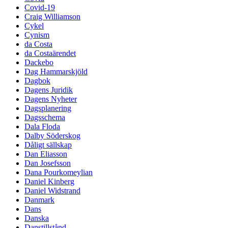
Covid-19
Craig Williamson
Cykel
Cynism
da Costa
da Costaärendet
Dackebo
Dag Hammarskjöld
Dagbok
Dagens Juridik
Dagens Nyheter
Dagsplanering
Dagsschema
Dala Floda
Dalby Söderskog
Dåligt sällskap
Dan Eliasson
Dan Josefsson
Dana Pourkomeylian
Daniel Kinberg
Daniel Widstrand
Danmark
Dans
Danska
Danstillstånd