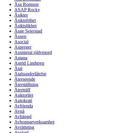
Åsa Romson
ASAP Rocky
Åsikter
Åsiktsfrihet
Åsiktslikhet
Åsne Seierstad
Åsnen
Asocial
Asperger
Assisterat självmord
Astana
Astrid Lindgren
Åtal
Åtalsunderlåtelse
Återseende
Återställning
Återträff
Auktoritet
Autokrati
Avfrienda
Avgå
Avhängd
Avhopparverksamhet
Avrättning
Avsked