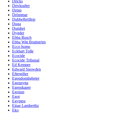
Dricks
Drivkrafter
Dröm
Drömmar
Dubbelbröllop
Duga
Dumhet
Dygder
Ebba Busch
Ebba Witt Brattström
Ecco homo
Eckhart Tolle
Ecocide
Ecocide Tribunal
Ed Kemper
Edward Snowden
Eftergifter
Egendomligheter
Egennytta
Egenskaper
Egoism
Egot
Egypten
Einar Lamberthz
Eko