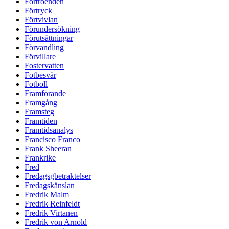
Förtroenden
Förtryck
Förtvivlan
Förundersökning
Förutsättningar
Förvandling
Förvillare
Fostervatten
Fotbesvär
Fotboll
Framförande
Framgång
Framsteg
Framtiden
Framtidsanalys
Francisco Franco
Frank Sheeran
Frankrike
Fred
Fredagsgbetraktelser
Fredagskänslan
Fredrik Malm
Fredrik Reinfeldt
Fredrik Virtanen
Fredrik von Arnold