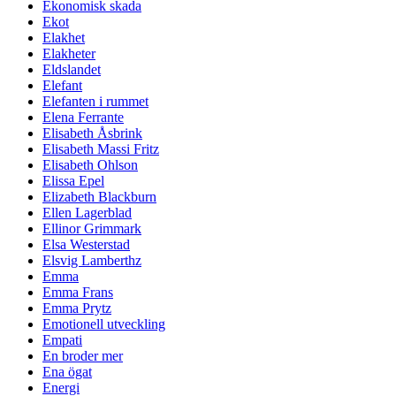
Ekonomisk skada
Ekot
Elakhet
Elakheter
Eldslandet
Elefant
Elefanten i rummet
Elena Ferrante
Elisabeth Åsbrink
Elisabeth Massi Fritz
Elisabeth Ohlson
Elissa Epel
Elizabeth Blackburn
Ellen Lagerblad
Ellinor Grimmark
Elsa Westerstad
Elsvig Lamberthz
Emma
Emma Frans
Emma Prytz
Emotionell utveckling
Empati
En broder mer
Ena ögat
Energi