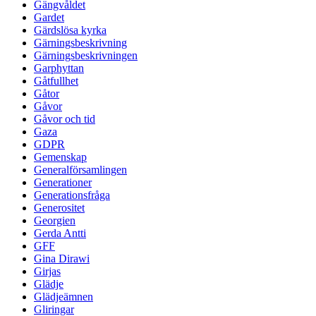
Gängvåldet
Gardet
Gärdslösa kyrka
Gärningsbeskrivning
Gärningsbeskrivningen
Garphyttan
Gåtfullhet
Gåtor
Gåvor
Gåvor och tid
Gaza
GDPR
Gemenskap
Generalförsamlingen
Generationer
Generationsfråga
Generositet
Georgien
Gerda Antti
GFF
Gina Dirawi
Girjas
Glädje
Glädjeämnen
Gliringar