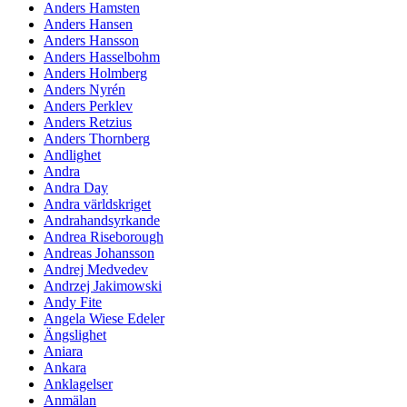
Anders Hamsten
Anders Hansen
Anders Hansson
Anders Hasselbohm
Anders Holmberg
Anders Nyrén
Anders Perklev
Anders Retzius
Anders Thornberg
Andlighet
Andra
Andra Day
Andra världskriget
Andrahandsyrkande
Andrea Riseborough
Andreas Johansson
Andrej Medvedev
Andrzej Jakimowski
Andy Fite
Angela Wiese Edeler
Ängslighet
Aniara
Ankara
Anklagelser
Anmälan