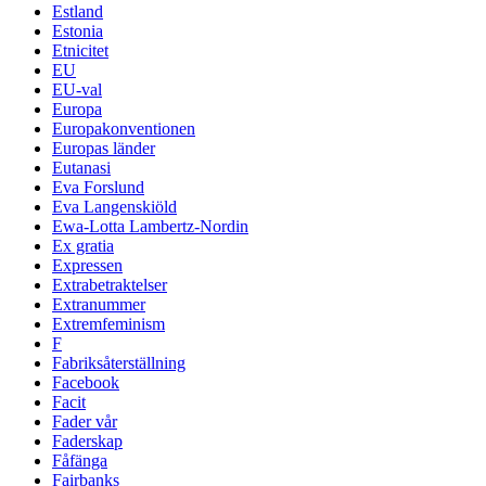
Estland
Estonia
Etnicitet
EU
EU-val
Europa
Europakonventionen
Europas länder
Eutanasi
Eva Forslund
Eva Langenskiöld
Ewa-Lotta Lambertz-Nordin
Ex gratia
Expressen
Extrabetraktelser
Extranummer
Extremfeminism
F
Fabriksåterställning
Facebook
Facit
Fader vår
Faderskap
Fåfänga
Fairbanks