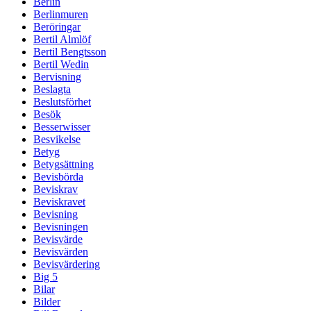
Berlin
Berlinmuren
Beröringar
Bertil Almlöf
Bertil Bengtsson
Bertil Wedin
Bervisning
Beslagta
Beslutsförhet
Besök
Besserwisser
Besvikelse
Betyg
Betygsättning
Bevisbörda
Beviskrav
Beviskravet
Bevisning
Bevisningen
Bevisvärde
Bevisvärden
Bevisvärdering
Big 5
Bilar
Bilder