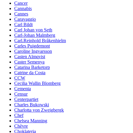
Cancer
Cannabis
Cannes
Caravaggio
Carl Bildt
Carl Johan von Seth
Carl-Johan Malmberg
Carl.Reinhold Bråkenhielm
Carles Puigdemont
Caroline Ingvarsson
Casten Almqvist
Caster Semenya
Catarina Barketorp
Catrine da Costa
CCW
Cecilia Wallin Blomberg
Cementa
Censur
Centerpartiet
Charles Bukowski
Charlotta von Zweigbergk
Chef
Chelsea Manning
Chèvre
Choklateria