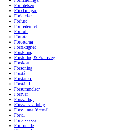
Förhandlingar
Förintelsen
Förklaringar
Förlåtelse
Förlust
Förmätenhet
Förnuft
Förorten
Förorterna
Försiktighet
Forskning
Forskning & Framsteg
Förskott
Försoning
Förstå
Förståelse
Förstånd
Försummelser
Försvar
Försvarligt
Försvarsställning
Försvunna föremål
Förtal
Förtalskassan
Förtroende