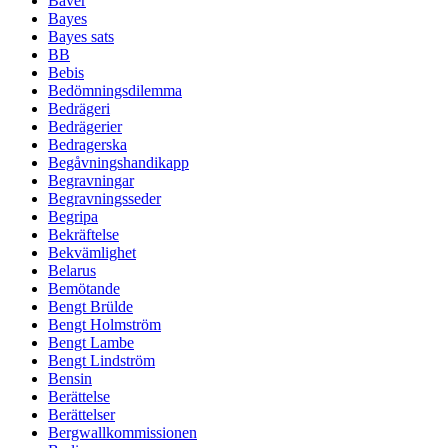
Bäver
Bayes
Bayes sats
BB
Bebis
Bedömningsdilemma
Bedrägeri
Bedrägerier
Bedragerska
Begåvningshandikapp
Begravningar
Begravningsseder
Begripa
Bekräftelse
Bekvämlighet
Belarus
Bemötande
Bengt Brülde
Bengt Holmström
Bengt Lambe
Bengt Lindström
Bensin
Berättelse
Berättelser
Bergwallkommissionen