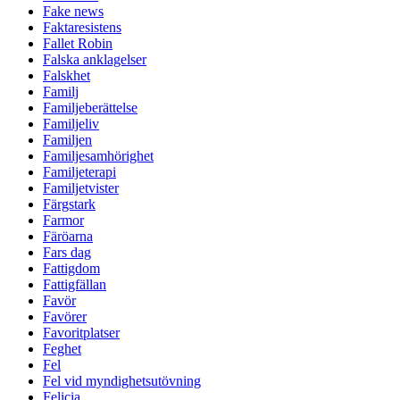
Fake news
Faktaresistens
Fallet Robin
Falska anklagelser
Falskhet
Familj
Familjeberättelse
Familjeliv
Familjen
Familjesamhörighet
Familjeterapi
Familjetvister
Färgstark
Farmor
Färöarna
Fars dag
Fattigdom
Fattigfällan
Favör
Favörer
Favoritplatser
Feghet
Fel
Fel vid myndighetsutövning
Felicia