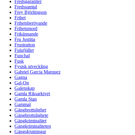
Fredsgarantier
Fredssamtal
Frey Björlingson
Frihet
Frihetsberövande
Frihetsmord
Frikännande
Fru Justitia
Frustration
Fulufjället
Funchal
Fusk
Fysisk utveckling
Gabriel Garcia Marquez
Gagna
Gal-On
Galenskap
Gamla Riksarkivet
Gamla Stan
Gammal
Gängbrottslighet
Gängbrottslighete
Gängkriminalitet
Gängkriminaliteten
Gängskjutningar