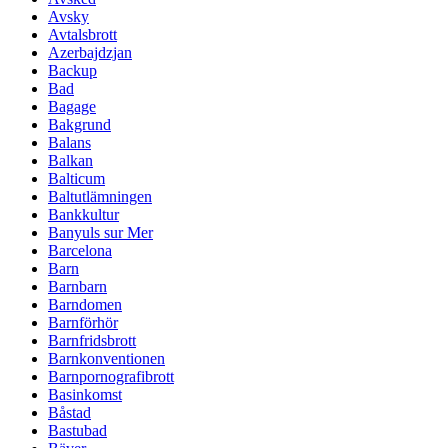
Avsky
Avtalsbrott
Azerbajdzjan
Backup
Bad
Bagage
Bakgrund
Balans
Balkan
Balticum
Baltutlämningen
Bankkultur
Banyuls sur Mer
Barcelona
Barn
Barnbarn
Barndomen
Barnförhör
Barnfridsbrott
Barnkonventionen
Barnpornografibrott
Basinkomst
Båstad
Bastubad