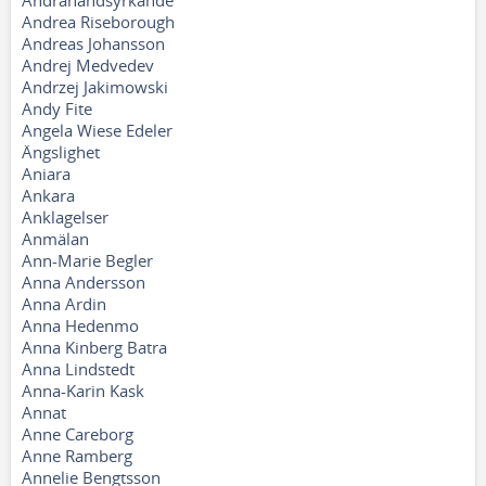
Andrahandsyrkande
Andrea Riseborough
Andreas Johansson
Andrej Medvedev
Andrzej Jakimowski
Andy Fite
Angela Wiese Edeler
Ängslighet
Aniara
Ankara
Anklagelser
Anmälan
Ann-Marie Begler
Anna Andersson
Anna Ardin
Anna Hedenmo
Anna Kinberg Batra
Anna Lindstedt
Anna-Karin Kask
Annat
Anne Careborg
Anne Ramberg
Annelie Bengtsson