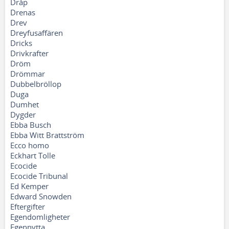
Dråp
Drenas
Drev
Dreyfusaffären
Dricks
Drivkrafter
Dröm
Drömmar
Dubbelbröllop
Duga
Dumhet
Dygder
Ebba Busch
Ebba Witt Brattström
Ecco homo
Eckhart Tolle
Ecocide
Ecocide Tribunal
Ed Kemper
Edward Snowden
Eftergifter
Egendomligheter
Egennytta