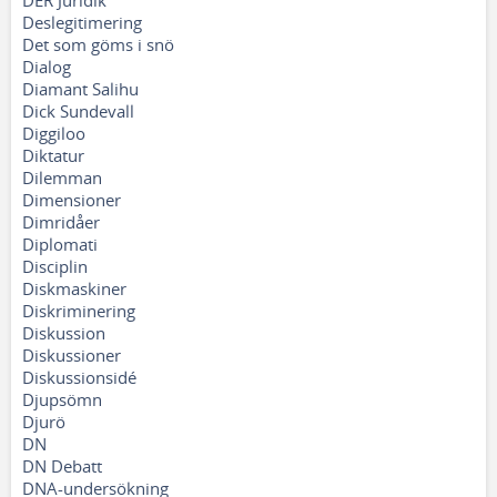
DER Juridik
Deslegitimering
Det som göms i snö
Dialog
Diamant Salihu
Dick Sundevall
Diggiloo
Diktatur
Dilemman
Dimensioner
Dimridåer
Diplomati
Disciplin
Diskmaskiner
Diskriminering
Diskussion
Diskussioner
Diskussionsidé
Djupsömn
Djurö
DN
DN Debatt
DNA-undersökning