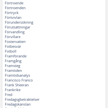
Förtroende
Förtroenden
Förtryck
Förtvivlan
Förundersökning
Förutsättningar
Förvandling
Förvillare
Fostervatten
Fotbesvär
Fotboll
Framförande
Framgång
Framsteg
Framtiden
Framtidsanalys
Francisco Franco
Frank Sheeran
Frankrike
Fred
Fredagsgbetraktelser
Fredagskänslan