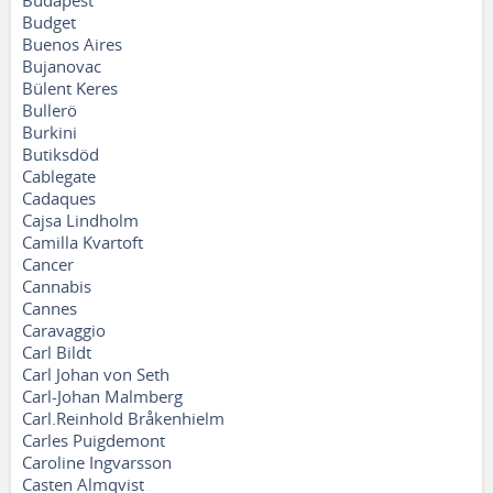
Budapest
Budget
Buenos Aires
Bujanovac
Bülent Keres
Bullerö
Burkini
Butiksdöd
Cablegate
Cadaques
Cajsa Lindholm
Camilla Kvartoft
Cancer
Cannabis
Cannes
Caravaggio
Carl Bildt
Carl Johan von Seth
Carl-Johan Malmberg
Carl.Reinhold Bråkenhielm
Carles Puigdemont
Caroline Ingvarsson
Casten Almqvist