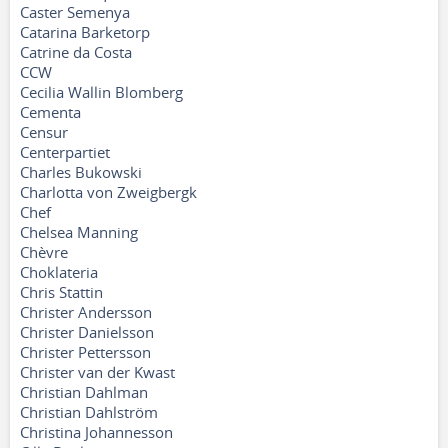
Caster Semenya
Catarina Barketorp
Catrine da Costa
CCW
Cecilia Wallin Blomberg
Cementa
Censur
Centerpartiet
Charles Bukowski
Charlotta von Zweigbergk
Chef
Chelsea Manning
Chèvre
Choklateria
Chris Stattin
Christer Andersson
Christer Danielsson
Christer Pettersson
Christer van der Kwast
Christian Dahlman
Christian Dahlström
Christina Johannesson