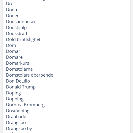
Dö
Döda
Döden
Dödsannonser
Dödshjälp
Dödsstraff
Dold brottslighet
Dom
Domar
Domare
Domarkurs
Domstolarna
Domstolars oberoende
Don DeLillo
Donald Trump
Doping
Dopning
Dorotea Bromberg
Döstädning
Drabbade
Drängsbo
Drängsbo by