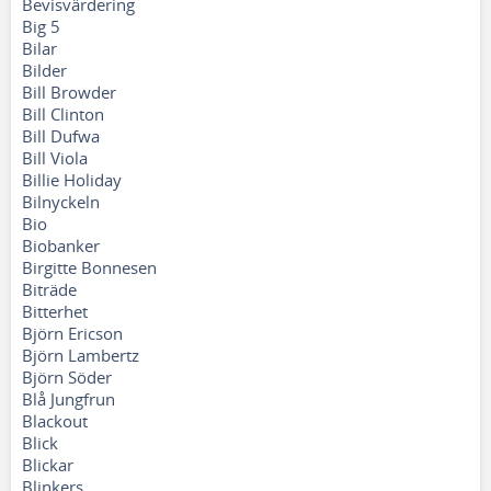
Bevisvärdering
Big 5
Bilar
Bilder
Bill Browder
Bill Clinton
Bill Dufwa
Bill Viola
Billie Holiday
Bilnyckeln
Bio
Biobanker
Birgitte Bonnesen
Biträde
Bitterhet
Björn Ericson
Björn Lambertz
Björn Söder
Blå Jungfrun
Blackout
Blick
Blickar
Blinkers