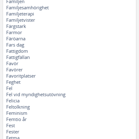
Familjen
Familjesamhörighet
Familjeterapi
Familjetvister
Färgstark
Farmor
Färöarna
Fars dag
Fattigdom
Fattigfällan
Favör
Favörer
Favoritplatser
Feghet
Fel
Fel vid myndighetsutövning
Felicia
Feltolkning
Feminism
Femtio år
Fest
Fester
Fetma