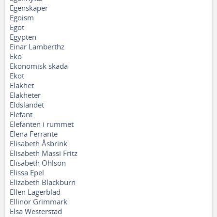
Egenskaper
Egoism
Egot
Egypten
Einar Lamberthz
Eko
Ekonomisk skada
Ekot
Elakhet
Elakheter
Eldslandet
Elefant
Elefanten i rummet
Elena Ferrante
Elisabeth Åsbrink
Elisabeth Massi Fritz
Elisabeth Ohlson
Elissa Epel
Elizabeth Blackburn
Ellen Lagerblad
Ellinor Grimmark
Elsa Westerstad