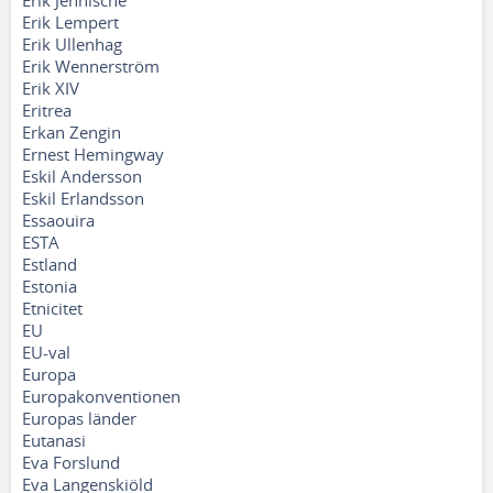
Erik Jennische
Erik Lempert
Erik Ullenhag
Erik Wennerström
Erik XIV
Eritrea
Erkan Zengin
Ernest Hemingway
Eskil Andersson
Eskil Erlandsson
Essaouira
ESTA
Estland
Estonia
Etnicitet
EU
EU-val
Europa
Europakonventionen
Europas länder
Eutanasi
Eva Forslund
Eva Langenskiöld