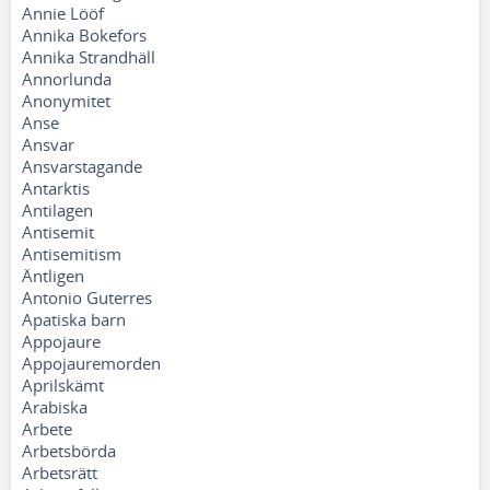
Annie Lööf
Annika Bokefors
Annika Strandhäll
Annorlunda
Anonymitet
Anse
Ansvar
Ansvarstagande
Antarktis
Antilagen
Antisemit
Antisemitism
Äntligen
Antonio Guterres
Apatiska barn
Appojaure
Appojauremorden
Aprilskämt
Arabiska
Arbete
Arbetsbörda
Arbetsrätt