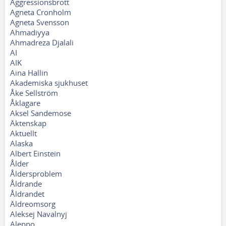
Aggressionsbrott
Agneta Cronholm
Agneta Svensson
Ahmadiyya
Ahmadreza Djalali
AI
AIK
Aina Hallin
Akademiska sjukhuset
Åke Sellström
Åklagare
Aksel Sandemose
Äktenskap
Aktuellt
Alaska
Albert Einstein
Ålder
Åldersproblem
Åldrande
Åldrandet
Äldreomsorg
Aleksej Navalnyj
Aleppo