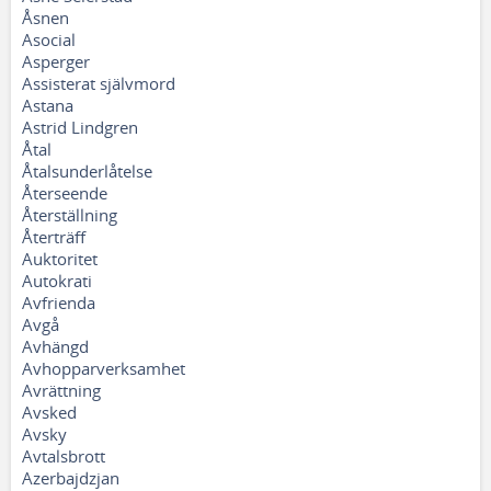
Åsnen
Asocial
Asperger
Assisterat självmord
Astana
Astrid Lindgren
Åtal
Åtalsunderlåtelse
Återseende
Återställning
Återträff
Auktoritet
Autokrati
Avfrienda
Avgå
Avhängd
Avhopparverksamhet
Avrättning
Avsked
Avsky
Avtalsbrott
Azerbajdzjan