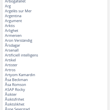
Arbogafallet
Arg
Argelès sur Mer
Argentina
Argument
Arktis
Ärlighet
Armenien
Aron Verständig
Årsdagar
Arsenall
Artificiell intelligens
Artikel
Artister
Artros
Artyom Kamardin
Åsa Beckman
Åsa Romson
ASAP Rocky
Åsikter
Åsiktsfrihet
Åsiktslikhet
Åsne Seierstad