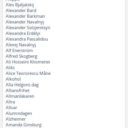
Ales Bjaljatskij
Alexander Bard
Alexander Barkman
Alexander Navalnyj
Alexander Solzjenitsyn
Alexandra Erdélyi
Alexandra Pascalidou
Alexej Navalnyj
Alf Enerström
Alfred Skogberg
Ali Hosseini Khomenei
Alibi
Alice Teororescu Måne
Alkohol
Alla Helgons dag
Alliansfrihet
Allmänläkaren
Allra
Allvar
Alumnidagen
Alzheimer
Amanda Ginsburg