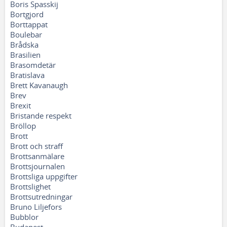
Boris Spasskij
Bortgjord
Borttappat
Boulebar
Brådska
Brasilien
Brasomdetär
Bratislava
Brett Kavanaugh
Brev
Brexit
Bristande respekt
Bröllop
Brott
Brott och straff
Brottsanmälare
Brottsjournalen
Brottsliga uppgifter
Brottslighet
Brottsutredningar
Bruno Liljefors
Bubblor