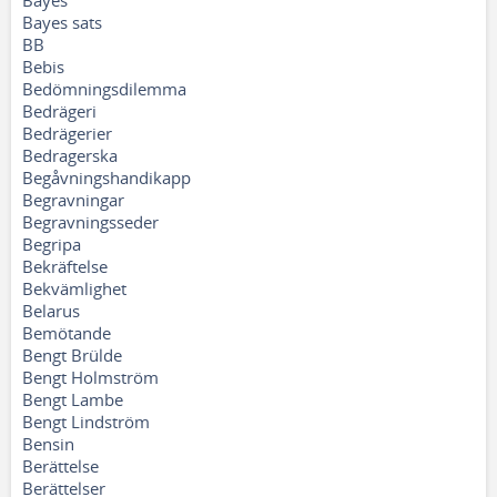
Bayes
Bayes sats
BB
Bebis
Bedömningsdilemma
Bedrägeri
Bedrägerier
Bedragerska
Begåvningshandikapp
Begravningar
Begravningsseder
Begripa
Bekräftelse
Bekvämlighet
Belarus
Bemötande
Bengt Brülde
Bengt Holmström
Bengt Lambe
Bengt Lindström
Bensin
Berättelse
Berättelser