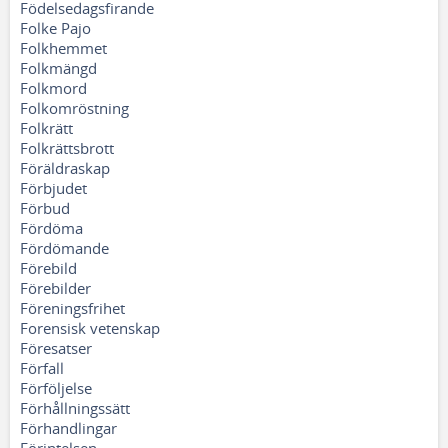
Födelsedagsfirande
Folke Pajo
Folkhemmet
Folkmängd
Folkmord
Folkomröstning
Folkrätt
Folkrättsbrott
Föräldraskap
Förbjudet
Förbud
Fördöma
Fördömande
Förebild
Förebilder
Föreningsfrihet
Forensisk vetenskap
Föresatser
Förfall
Förföljelse
Förhållningssätt
Förhandlingar