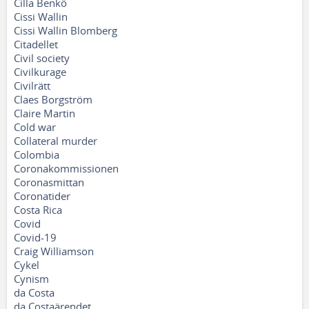
Cilla Benkö
Cissi Wallin
Cissi Wallin Blomberg
Citadellet
Civil society
Civilkurage
Civilrätt
Claes Borgström
Claire Martin
Cold war
Collateral murder
Colombia
Coronakommissionen
Coronasmittan
Coronatider
Costa Rica
Covid
Covid-19
Craig Williamson
Cykel
Cynism
da Costa
da Costaärendet