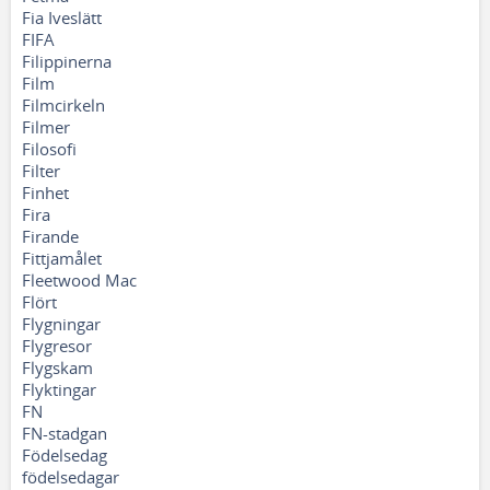
Fia Iveslätt
FIFA
Filippinerna
Film
Filmcirkeln
Filmer
Filosofi
Filter
Finhet
Fira
Firande
Fittjamålet
Fleetwood Mac
Flört
Flygningar
Flygresor
Flygskam
Flyktingar
FN
FN-stadgan
Födelsedag
födelsedagar