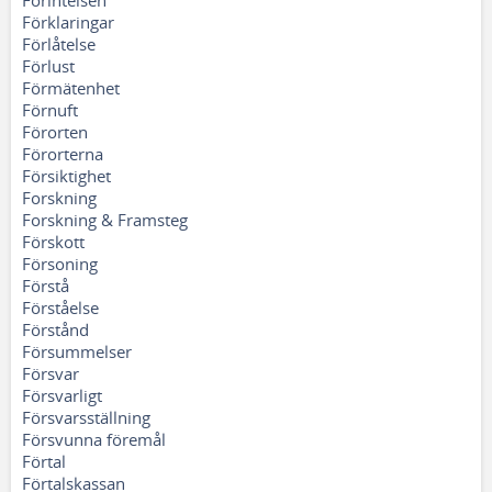
Förintelsen
Förklaringar
Förlåtelse
Förlust
Förmätenhet
Förnuft
Förorten
Förorterna
Försiktighet
Forskning
Forskning & Framsteg
Förskott
Försoning
Förstå
Förståelse
Förstånd
Försummelser
Försvar
Försvarligt
Försvarsställning
Försvunna föremål
Förtal
Förtalskassan