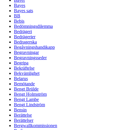
Bäver
Bayes
Bayes sats
BB
Bebis
Bedömningsdilemma
Bedrägeri
Bedrägerier
Bedragerska
Begåvningshandikapp
Begravningar
Begravningsseder
Begripa
Bekräftelse
Bekvämlighet
Belarus
Bemötande
Bengt Brülde
Bengt Holmström
Bengt Lambe
Bengt Lindström
Bensin
Berättelse
Berättelser
Bergwallkommissionen