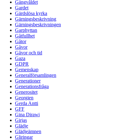
Gängvåldet
Gardet
Gärdslösa kyrka
Gärningsbeskrivning
Gärningsbeskrivningen
Garphyttan
Gåtfullhet
Gåtor
Gåvor
Gåvor och tid
Gaza
GDPR
Gemenskap
Generalförsamlingen
Generationer
Generationsfråga
Generositet
Georgien
Gerda Antti
GFF
Gina Dirawi
Girjas
Glädje
Glädjeämnen
Gliringar