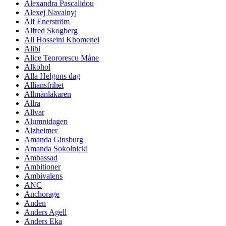
Alexandra Pascalidou
Alexej Navalnyj
Alf Enerström
Alfred Skogberg
Ali Hosseini Khomenei
Alibi
Alice Teororescu Måne
Alkohol
Alla Helgons dag
Alliansfrihet
Allmänläkaren
Allra
Allvar
Alumnidagen
Alzheimer
Amanda Ginsburg
Amanda Sokolnicki
Ambassad
Ambitioner
Ambivalens
ANC
Anchorage
Anden
Anders Agell
Anders Eka