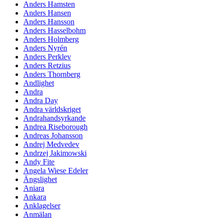
Anders Hamsten
Anders Hansen
Anders Hansson
Anders Hasselbohm
Anders Holmberg
Anders Nyrén
Anders Perklev
Anders Retzius
Anders Thornberg
Andlighet
Andra
Andra Day
Andra världskriget
Andrahandsyrkande
Andrea Riseborough
Andreas Johansson
Andrej Medvedev
Andrzej Jakimowski
Andy Fite
Angela Wiese Edeler
Ängslighet
Aniara
Ankara
Anklagelser
Anmälan