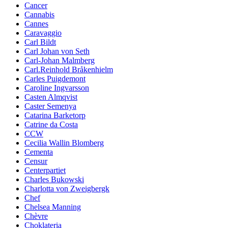
Cancer
Cannabis
Cannes
Caravaggio
Carl Bildt
Carl Johan von Seth
Carl-Johan Malmberg
Carl.Reinhold Bråkenhielm
Carles Puigdemont
Caroline Ingvarsson
Casten Almqvist
Caster Semenya
Catarina Barketorp
Catrine da Costa
CCW
Cecilia Wallin Blomberg
Cementa
Censur
Centerpartiet
Charles Bukowski
Charlotta von Zweigbergk
Chef
Chelsea Manning
Chèvre
Choklateria