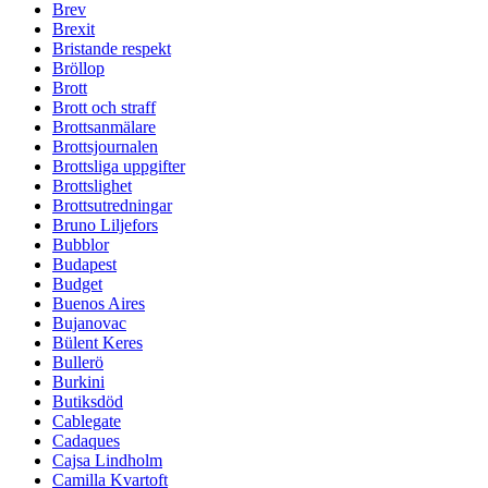
Brev
Brexit
Bristande respekt
Bröllop
Brott
Brott och straff
Brottsanmälare
Brottsjournalen
Brottsliga uppgifter
Brottslighet
Brottsutredningar
Bruno Liljefors
Bubblor
Budapest
Budget
Buenos Aires
Bujanovac
Bülent Keres
Bullerö
Burkini
Butiksdöd
Cablegate
Cadaques
Cajsa Lindholm
Camilla Kvartoft