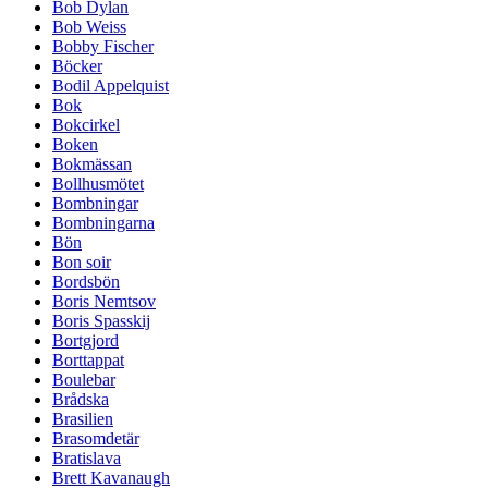
Bob Dylan
Bob Weiss
Bobby Fischer
Böcker
Bodil Appelquist
Bok
Bokcirkel
Boken
Bokmässan
Bollhusmötet
Bombningar
Bombningarna
Bön
Bon soir
Bordsbön
Boris Nemtsov
Boris Spasskij
Bortgjord
Borttappat
Boulebar
Brådska
Brasilien
Brasomdetär
Bratislava
Brett Kavanaugh