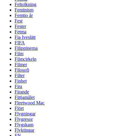
Feltolkning
Feminism
Femtio år
Fest
Fester
Fetma
Fia Iveslätt
FIFA
Filippinerna
Film
Filmcirkeln
Filmer
Filosofi
Filter
Finhet
Fira
Firande
Fittjamålet
Fleetwood Mac
Flört
Flygningar
Flygresor
Flygskam
Flyktingar
FN