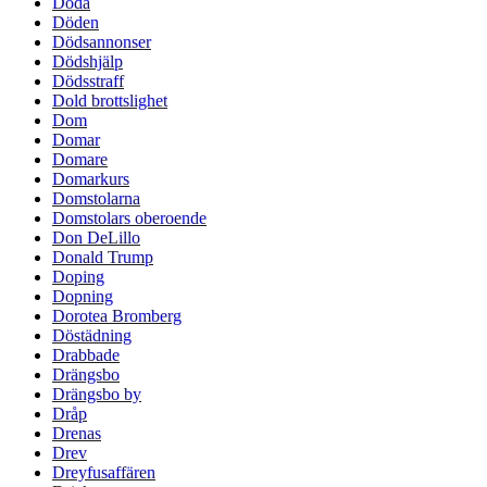
Döda
Döden
Dödsannonser
Dödshjälp
Dödsstraff
Dold brottslighet
Dom
Domar
Domare
Domarkurs
Domstolarna
Domstolars oberoende
Don DeLillo
Donald Trump
Doping
Dopning
Dorotea Bromberg
Döstädning
Drabbade
Drängsbo
Drängsbo by
Dråp
Drenas
Drev
Dreyfusaffären