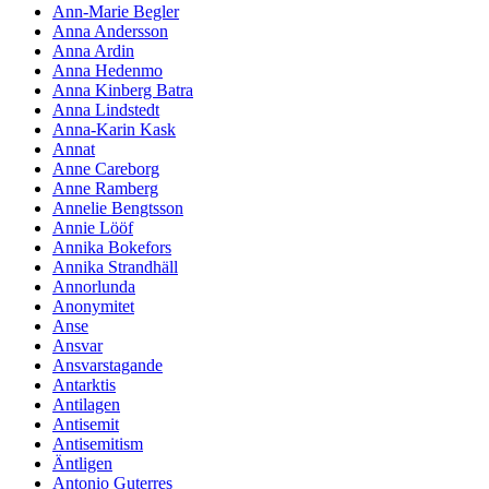
Ann-Marie Begler
Anna Andersson
Anna Ardin
Anna Hedenmo
Anna Kinberg Batra
Anna Lindstedt
Anna-Karin Kask
Annat
Anne Careborg
Anne Ramberg
Annelie Bengtsson
Annie Lööf
Annika Bokefors
Annika Strandhäll
Annorlunda
Anonymitet
Anse
Ansvar
Ansvarstagande
Antarktis
Antilagen
Antisemit
Antisemitism
Äntligen
Antonio Guterres