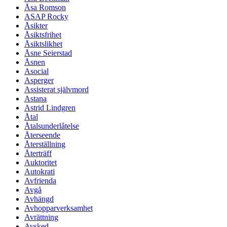
Åsa Romson
ASAP Rocky
Åsikter
Åsiktsfrihet
Åsiktslikhet
Åsne Seierstad
Åsnen
Asocial
Asperger
Assisterat självmord
Astana
Astrid Lindgren
Åtal
Åtalsunderlåtelse
Återseende
Återställning
Återträff
Auktoritet
Autokrati
Avfrienda
Avgå
Avhängd
Avhopparverksamhet
Avrättning
Avsked