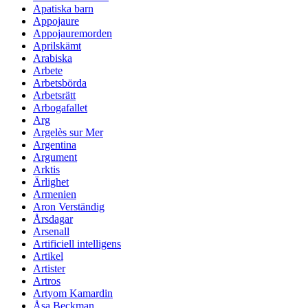
Apatiska barn
Appojaure
Appojauremorden
Aprilskämt
Arabiska
Arbete
Arbetsbörda
Arbetsrätt
Arbogafallet
Arg
Argelès sur Mer
Argentina
Argument
Arktis
Ärlighet
Armenien
Aron Verständig
Årsdagar
Arsenall
Artificiell intelligens
Artikel
Artister
Artros
Artyom Kamardin
Åsa Beckman