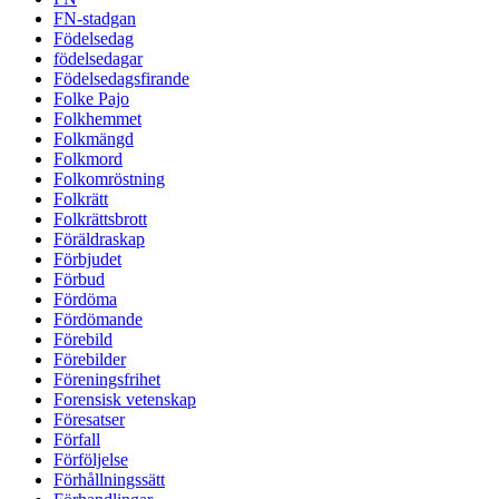
FN-stadgan
Födelsedag
födelsedagar
Födelsedagsfirande
Folke Pajo
Folkhemmet
Folkmängd
Folkmord
Folkomröstning
Folkrätt
Folkrättsbrott
Föräldraskap
Förbjudet
Förbud
Fördöma
Fördömande
Förebild
Förebilder
Föreningsfrihet
Forensisk vetenskap
Föresatser
Förfall
Förföljelse
Förhållningssätt