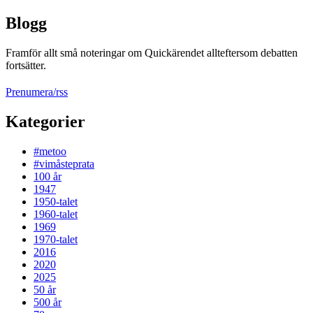
Blogg
Framför allt små noteringar om Quickärendet allteftersom debatten
fortsätter.
Prenumera/rss
Kategorier
#metoo
#vimåsteprata
100 år
1947
1950-talet
1960-talet
1969
1970-talet
2016
2020
2025
50 år
500 år