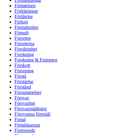
Förhandlingar
Förintelsen
Förklaringar
Förlåtelse
Förlust
Förmätenhet
Förnuft
Förorten
Förorterna
Försiktighet
Forskning
Forskning & Framsteg
Förskott
Försoning
Förstå
Förståelse
Förstånd
Försummelser
Försvar
Försvarligt
Försvarsställning
Försvunna föremål
Förtal
Förtalskassan
Förtroende