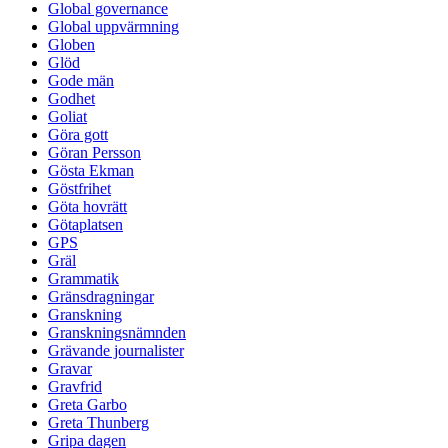
Global governance
Global uppvärmning
Globen
Glöd
Gode män
Godhet
Goliat
Göra gott
Göran Persson
Gösta Ekman
Göstfrihet
Göta hovrätt
Götaplatsen
GPS
Gräl
Grammatik
Gränsdragningar
Granskning
Granskningsnämnden
Grävande journalister
Gravar
Gravfrid
Greta Garbo
Greta Thunberg
Gripa dagen