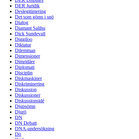
DER Disputes
DER Juridik
Deslegitimering
Det som göms i snö
Dialog
Diamant Salihu
Dick Sundevall
Diggiloo
Diktatur
Dilemman
Dimensioner
Dimridåer
Diplomati
Disciplin
Diskmaskiner
Diskriminering
Diskussion
Diskussioner
Diskussionsidé
Djupsömn
Djurö
DN
DN Debatt
DNA-undersökning
Dö