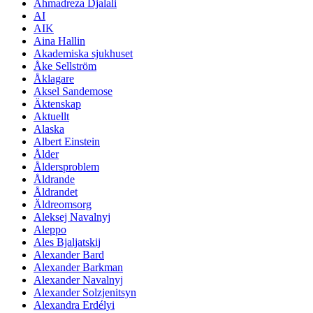
Ahmadreza Djalali
AI
AIK
Aina Hallin
Akademiska sjukhuset
Åke Sellström
Åklagare
Aksel Sandemose
Äktenskap
Aktuellt
Alaska
Albert Einstein
Ålder
Åldersproblem
Åldrande
Åldrandet
Äldreomsorg
Aleksej Navalnyj
Aleppo
Ales Bjaljatskij
Alexander Bard
Alexander Barkman
Alexander Navalnyj
Alexander Solzjenitsyn
Alexandra Erdélyi