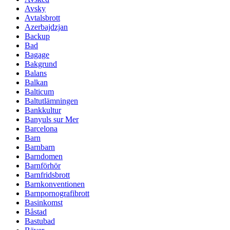
Avsky
Avtalsbrott
Azerbajdzjan
Backup
Bad
Bagage
Bakgrund
Balans
Balkan
Balticum
Baltutlämningen
Bankkultur
Banyuls sur Mer
Barcelona
Barn
Barnbarn
Barndomen
Barnförhör
Barnfridsbrott
Barnkonventionen
Barnpornografibrott
Basinkomst
Båstad
Bastubad