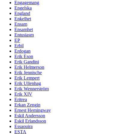
Engagemang
Engelska
England
Enkelhet
Ensam
Ensamhet
Entusiasm
EP
Erbil
Erdogan
Erik Eson
Erik Gandini
Erik Helmerson
Erik Jennische
Erik Lempert
Erik Ullenhag
Erik Wennerström
Erik XIV
Eritrea
Erkan Zengin
Ernest Hemingway
Eskil Andersson
Eskil Erlandsson
Essaouira
ESTA