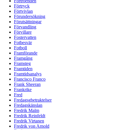
Förtroenden
Förtryck
Förtvivlan
Förundersökning
Förutsättningar
Förvandling
Förvillare
Fostervatten
Fotbesvär
Fotboll
Framförande
Framgång
Framsteg
Framtiden
Framtidsanalys
Francisco Franco
Frank Sheeran
Frankrike
Fred
Fredagsgbetraktelser
Fredagskänslan
Fredrik Malm
Fredrik Reinfeldt
Fredrik Virtanen
Fredrik von Arnold