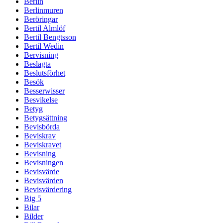
Berlin
Berlinmuren
Beröringar
Bertil Almlöf
Bertil Bengtsson
Bertil Wedin
Bervisning
Beslagta
Beslutsförhet
Besök
Besserwisser
Besvikelse
Betyg
Betygsättning
Bevisbörda
Beviskrav
Beviskravet
Bevisning
Bevisningen
Bevisvärde
Bevisvärden
Bevisvärdering
Big 5
Bilar
Bilder