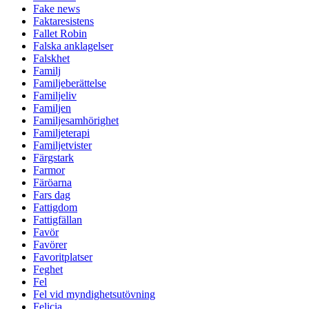
Fake news
Faktaresistens
Fallet Robin
Falska anklagelser
Falskhet
Familj
Familjeberättelse
Familjeliv
Familjen
Familjesamhörighet
Familjeterapi
Familjetvister
Färgstark
Farmor
Färöarna
Fars dag
Fattigdom
Fattigfällan
Favör
Favörer
Favoritplatser
Feghet
Fel
Fel vid myndighetsutövning
Felicia