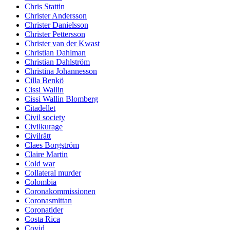
Chris Stattin
Christer Andersson
Christer Danielsson
Christer Pettersson
Christer van der Kwast
Christian Dahlman
Christian Dahlström
Christina Johannesson
Cilla Benkö
Cissi Wallin
Cissi Wallin Blomberg
Citadellet
Civil society
Civilkurage
Civilrätt
Claes Borgström
Claire Martin
Cold war
Collateral murder
Colombia
Coronakommissionen
Coronasmittan
Coronatider
Costa Rica
Covid