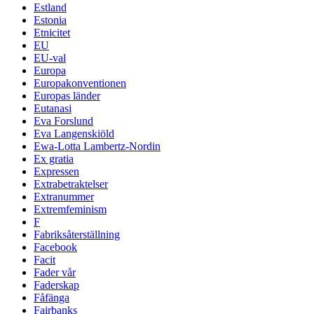
Estland
Estonia
Etnicitet
EU
EU-val
Europa
Europakonventionen
Europas länder
Eutanasi
Eva Forslund
Eva Langenskiöld
Ewa-Lotta Lambertz-Nordin
Ex gratia
Expressen
Extrabetraktelser
Extranummer
Extremfeminism
F
Fabriksåterställning
Facebook
Facit
Fader vår
Faderskap
Fåfänga
Fairbanks