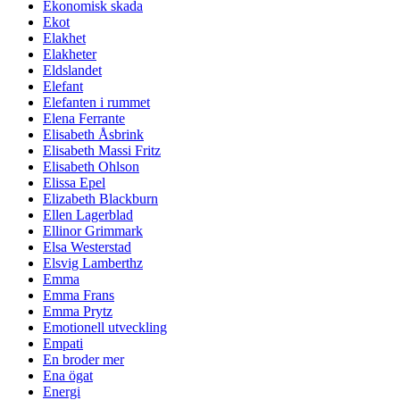
Ekonomisk skada
Ekot
Elakhet
Elakheter
Eldslandet
Elefant
Elefanten i rummet
Elena Ferrante
Elisabeth Åsbrink
Elisabeth Massi Fritz
Elisabeth Ohlson
Elissa Epel
Elizabeth Blackburn
Ellen Lagerblad
Ellinor Grimmark
Elsa Westerstad
Elsvig Lamberthz
Emma
Emma Frans
Emma Prytz
Emotionell utveckling
Empati
En broder mer
Ena ögat
Energi