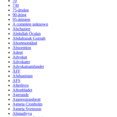
70
730
75-årsdag
90-åring
95-åringen
A complete unknown
Abchazien
Abdullah Öcalan
Abdulrazak Gurnah
Abortmotstånd
Absorption
Adept
Advokat
Advokater
Advokatsamfundet
ÅFF
Afghanistan
AFS
Afterlives
Aftonbladet
Agerande
Aggressionsbrott
Agneta Cronholm
Agneta Svensson
Ahmadiyya