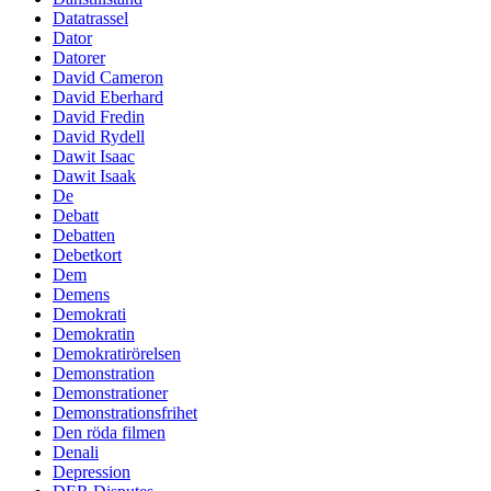
Datatrassel
Dator
Datorer
David Cameron
David Eberhard
David Fredin
David Rydell
Dawit Isaac
Dawit Isaak
De
Debatt
Debatten
Debetkort
Dem
Demens
Demokrati
Demokratin
Demokratirörelsen
Demonstration
Demonstrationer
Demonstrationsfrihet
Den röda filmen
Denali
Depression