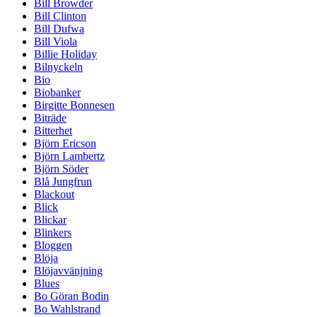
Bill Browder
Bill Clinton
Bill Dufwa
Bill Viola
Billie Holiday
Bilnyckeln
Bio
Biobanker
Birgitte Bonnesen
Biträde
Bitterhet
Björn Ericson
Björn Lambertz
Björn Söder
Blå Jungfrun
Blackout
Blick
Blickar
Blinkers
Bloggen
Blöja
Blöjavvänjning
Blues
Bo Göran Bodin
Bo Wahlstrand