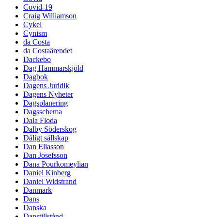
Covid-19
Craig Williamson
Cykel
Cynism
da Costa
da Costaärendet
Dackebo
Dag Hammarskjöld
Dagbok
Dagens Juridik
Dagens Nyheter
Dagsplanering
Dagsschema
Dala Floda
Dalby Söderskog
Dåligt sällskap
Dan Eliasson
Dan Josefsson
Dana Pourkomeylian
Daniel Kinberg
Daniel Widstrand
Danmark
Dans
Danska
Danstillstånd