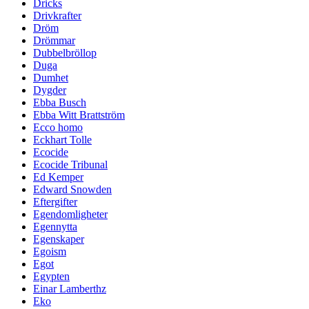
Dricks
Drivkrafter
Dröm
Drömmar
Dubbelbröllop
Duga
Dumhet
Dygder
Ebba Busch
Ebba Witt Brattström
Ecco homo
Eckhart Tolle
Ecocide
Ecocide Tribunal
Ed Kemper
Edward Snowden
Eftergifter
Egendomligheter
Egennytta
Egenskaper
Egoism
Egot
Egypten
Einar Lamberthz
Eko