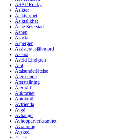
ASAP Rocky
Åsikter
Åsiktsfrihet
Åsiktslikhet
Åsne Seierstad
Åsnen
Asocial
Asperger
Assisterat självmord
Astana
Astrid Lindgren
Åtal
Åtalsunderlåtelse
Återseende
Återställning
Återträff
Auktoritet
Autokrati
Avfrienda
Avgå
Avhängd
Avhopparverksamhet
Avrättning
Avsked
Avsky