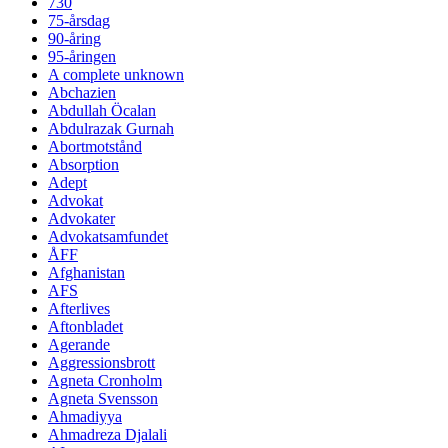
730
75-årsdag
90-åring
95-åringen
A complete unknown
Abchazien
Abdullah Öcalan
Abdulrazak Gurnah
Abortmotstånd
Absorption
Adept
Advokat
Advokater
Advokatsamfundet
ÅFF
Afghanistan
AFS
Afterlives
Aftonbladet
Agerande
Aggressionsbrott
Agneta Cronholm
Agneta Svensson
Ahmadiyya
Ahmadreza Djalali