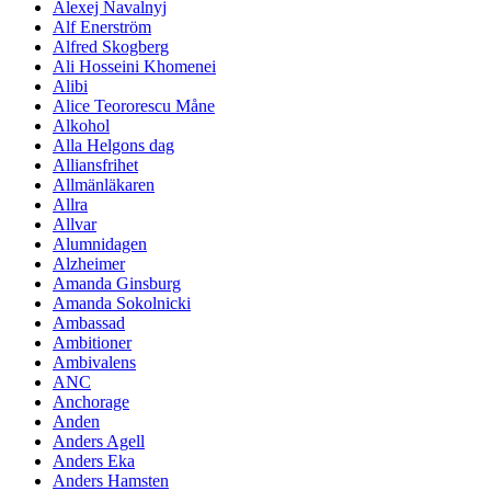
Alexej Navalnyj
Alf Enerström
Alfred Skogberg
Ali Hosseini Khomenei
Alibi
Alice Teororescu Måne
Alkohol
Alla Helgons dag
Alliansfrihet
Allmänläkaren
Allra
Allvar
Alumnidagen
Alzheimer
Amanda Ginsburg
Amanda Sokolnicki
Ambassad
Ambitioner
Ambivalens
ANC
Anchorage
Anden
Anders Agell
Anders Eka
Anders Hamsten