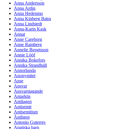
Anna Andersson
Anna Ardin
Anna Hedenmo
Anna Kinberg Batra
Anna Lindstedt
Anna-Karin Kask
Annat
Anne Careborg
Anne Ramberg
Annelie Bengtsson
Annie Lööf
Annika Bokefors
Annika Strandhäll
Annorlunda
Anonymitet
Anse
Ansvar
Ansvarstagande
Antarktis
Antilagen
Antisemit
Antisemitism
Äntligen
Antonio Guterres
Apatiska barn