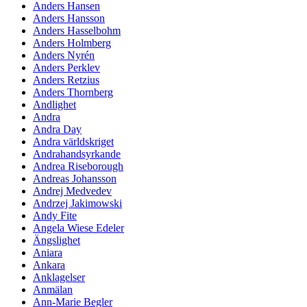
Anders Hansen
Anders Hansson
Anders Hasselbohm
Anders Holmberg
Anders Nyrén
Anders Perklev
Anders Retzius
Anders Thornberg
Andlighet
Andra
Andra Day
Andra världskriget
Andrahandsyrkande
Andrea Riseborough
Andreas Johansson
Andrej Medvedev
Andrzej Jakimowski
Andy Fite
Angela Wiese Edeler
Ängslighet
Aniara
Ankara
Anklagelser
Anmälan
Ann-Marie Begler