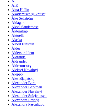
AI
AIK
Aina Hallin
Akademiska sjukhuset
Åke Sellström
Åklagare
Aksel Sandemose
Äktenskap
Aktuellt
Alaska
Albert Einstein
Ålder
Åldersproblem
Åldrande
Åldrandet
Äldreomsorg
Aleksej Navalnyj
Aleppo
Ales Bjaljatskij
Alexander Bard
Alexander Barkman
Alexander Navalnyj
Alexander Solzjenitsyn
Alexandra Erdélyi
Alexandra Pascalidou