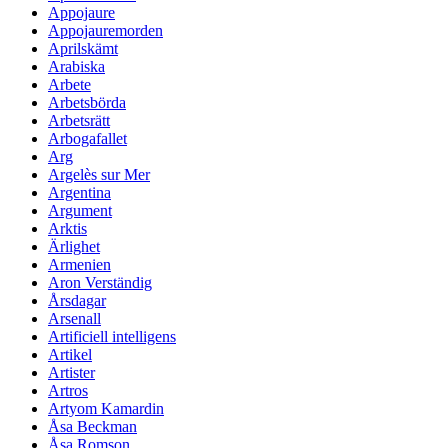
Appojaure
Appojauremorden
Aprilskämt
Arabiska
Arbete
Arbetsbörda
Arbetsrätt
Arbogafallet
Arg
Argelès sur Mer
Argentina
Argument
Arktis
Ärlighet
Armenien
Aron Verständig
Årsdagar
Arsenall
Artificiell intelligens
Artikel
Artister
Artros
Artyom Kamardin
Åsa Beckman
Åsa Romson