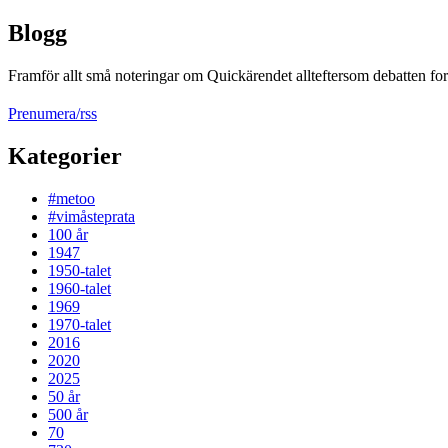
Blogg
Framför allt små noteringar om Quickärendet allteftersom debatten fort
Prenumera/rss
Kategorier
#metoo
#vimåsteprata
100 år
1947
1950-talet
1960-talet
1969
1970-talet
2016
2020
2025
50 år
500 år
70