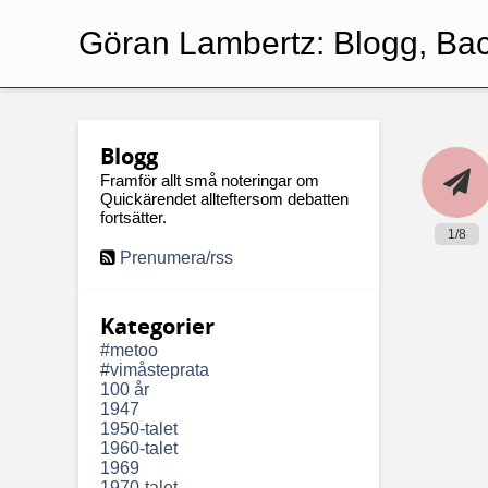
Göran Lambertz:
Blogg, Ba
Blogg
Framför allt små noteringar om
Quickärendet allteftersom debatten
fortsätter.
1/8
Prenumera/rss
Kategorier
#metoo
#vimåsteprata
100 år
1947
1950-talet
1960-talet
1969
1970-talet