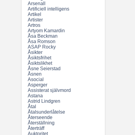
Arsenall
Artificiell intelligens
Artikel
Artister
Artros
Artyom Kamardin
Åsa Beckman
Åsa Romson
ASAP Rocky
Åsikter
Åsiktsfrihet
Åsiktslikhet
Åsne Seierstad
Åsnen
Asocial
Asperger
Assisterat självmord
Astana
Astrid Lindgren
Åtal
Åtalsunderlåtelse
Återseende
Återställning
Återträff
Auktoritet