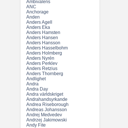
Ambivalens
ANC
Anchorage
Anden
Anders Agell
Anders Eka
Anders Hamsten
Anders Hansen
Anders Hansson
Anders Hasselbohm
Anders Holmberg
Anders Nyrén
Anders Perklev
Anders Retzius
Anders Thornberg
Andlighet
Andra
Andra Day
Andra världskriget
Andrahandsyrkande
Andrea Riseborough
Andreas Johansson
Andrej Medvedev
Andrzej Jakimowski
Andy Fite