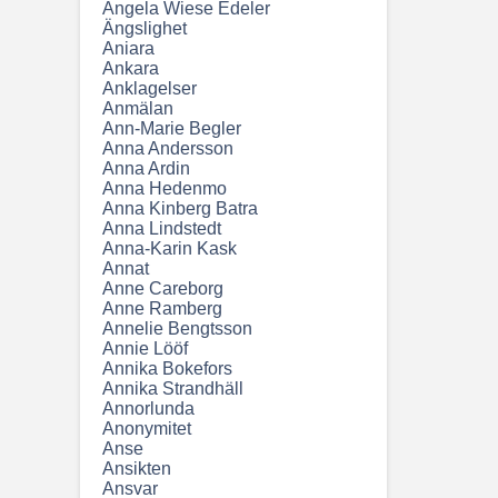
Angela Wiese Edeler
Ängslighet
Aniara
Ankara
Anklagelser
Anmälan
Ann-Marie Begler
Anna Andersson
Anna Ardin
Anna Hedenmo
Anna Kinberg Batra
Anna Lindstedt
Anna-Karin Kask
Annat
Anne Careborg
Anne Ramberg
Annelie Bengtsson
Annie Lööf
Annika Bokefors
Annika Strandhäll
Annorlunda
Anonymitet
Anse
Ansikten
Ansvar