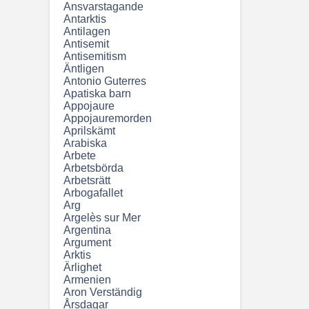
Ansvarstagande
Antarktis
Antilagen
Antisemit
Antisemitism
Äntligen
Antonio Guterres
Apatiska barn
Appojaure
Appojauremorden
Aprilskämt
Arabiska
Arbete
Arbetsbörda
Arbetsrätt
Arbogafallet
Arg
Argelès sur Mer
Argentina
Argument
Arktis
Ärlighet
Armenien
Aron Verständig
Årsdagar