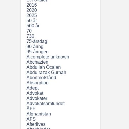
2016
2020
2025
50 år
500 år
70
730
75-årsdag
90-åring
95-åringen
A complete unknown
Abchazien
Abdullah Öcalan
Abdulrazak Gurnah
Abortmotstånd
Absorption
Adept
Advokat
Advokater
Advokatsamfundet
ÅFF
Afghanistan
AFS
Afterlives