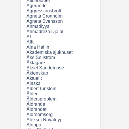
Aftonbladet
Agerande
Aggressionsbrott
Agneta Cronholm
Agneta Svensson
Ahmadiyya
Ahmadreza Djalali
AI
AIK
Aina Hallin
Akademiska sjukhuset
Åke Sellström
Åklagare
Aksel Sandemose
Äktenskap
Aktuellt
Alaska
Albert Einstein
Ålder
Åldersproblem
Åldrande
Åldrandet
Äldreomsorg
Aleksej Navalnyj
Aleppo