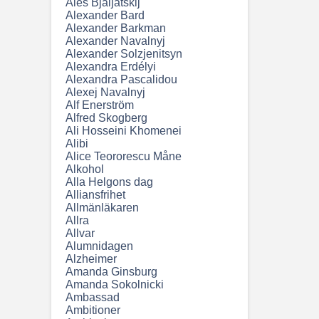
Ales Bjaljatskij
Alexander Bard
Alexander Barkman
Alexander Navalnyj
Alexander Solzjenitsyn
Alexandra Erdélyi
Alexandra Pascalidou
Alexej Navalnyj
Alf Enerström
Alfred Skogberg
Ali Hosseini Khomenei
Alibi
Alice Teororescu Måne
Alkohol
Alla Helgons dag
Alliansfrihet
Allmänläkaren
Allra
Allvar
Alumnidagen
Alzheimer
Amanda Ginsburg
Amanda Sokolnicki
Ambassad
Ambitioner