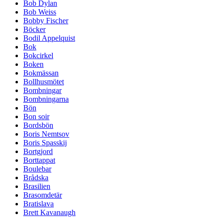
Bob Dylan
Bob Weiss
Bobby Fischer
Böcker
Bodil Appelquist
Bok
Bokcirkel
Boken
Bokmässan
Bollhusmötet
Bombningar
Bombningarna
Bön
Bon soir
Bordsbön
Boris Nemtsov
Boris Spasskij
Bortgjord
Borttappat
Boulebar
Brådska
Brasilien
Brasomdetär
Bratislava
Brett Kavanaugh