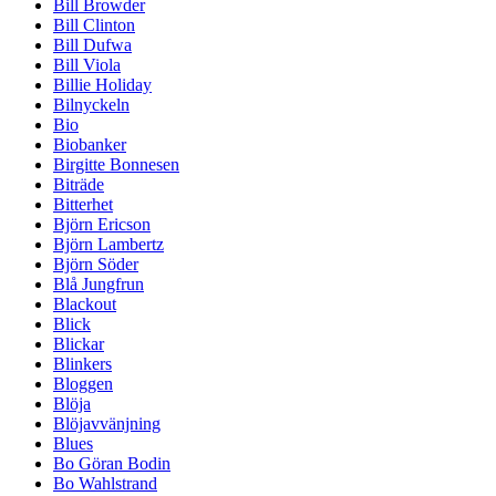
Bill Browder
Bill Clinton
Bill Dufwa
Bill Viola
Billie Holiday
Bilnyckeln
Bio
Biobanker
Birgitte Bonnesen
Biträde
Bitterhet
Björn Ericson
Björn Lambertz
Björn Söder
Blå Jungfrun
Blackout
Blick
Blickar
Blinkers
Bloggen
Blöja
Blöjavvänjning
Blues
Bo Göran Bodin
Bo Wahlstrand