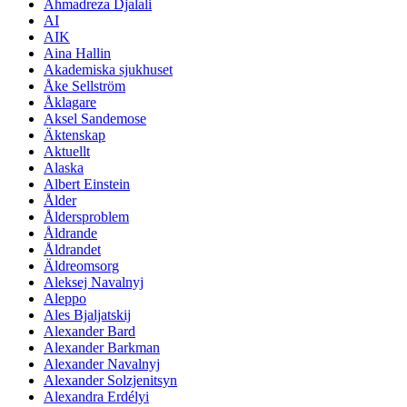
Ahmadreza Djalali
AI
AIK
Aina Hallin
Akademiska sjukhuset
Åke Sellström
Åklagare
Aksel Sandemose
Äktenskap
Aktuellt
Alaska
Albert Einstein
Ålder
Åldersproblem
Åldrande
Åldrandet
Äldreomsorg
Aleksej Navalnyj
Aleppo
Ales Bjaljatskij
Alexander Bard
Alexander Barkman
Alexander Navalnyj
Alexander Solzjenitsyn
Alexandra Erdélyi