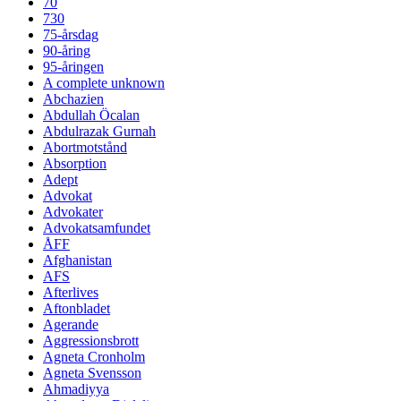
70
730
75-årsdag
90-åring
95-åringen
A complete unknown
Abchazien
Abdullah Öcalan
Abdulrazak Gurnah
Abortmotstånd
Absorption
Adept
Advokat
Advokater
Advokatsamfundet
ÅFF
Afghanistan
AFS
Afterlives
Aftonbladet
Agerande
Aggressionsbrott
Agneta Cronholm
Agneta Svensson
Ahmadiyya