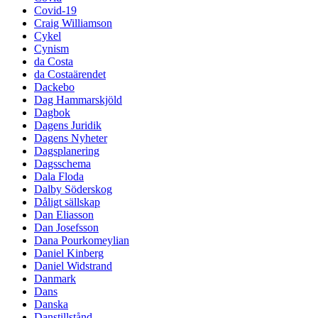
Covid-19
Craig Williamson
Cykel
Cynism
da Costa
da Costaärendet
Dackebo
Dag Hammarskjöld
Dagbok
Dagens Juridik
Dagens Nyheter
Dagsplanering
Dagsschema
Dala Floda
Dalby Söderskog
Dåligt sällskap
Dan Eliasson
Dan Josefsson
Dana Pourkomeylian
Daniel Kinberg
Daniel Widstrand
Danmark
Dans
Danska
Danstillstånd