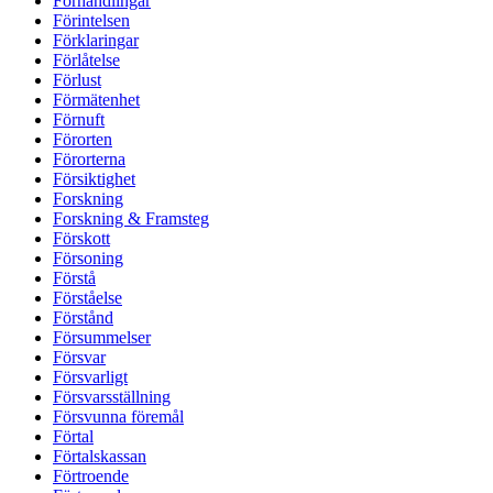
Förhandlingar
Förintelsen
Förklaringar
Förlåtelse
Förlust
Förmätenhet
Förnuft
Förorten
Förorterna
Försiktighet
Forskning
Forskning & Framsteg
Förskott
Försoning
Förstå
Förståelse
Förstånd
Försummelser
Försvar
Försvarligt
Försvarsställning
Försvunna föremål
Förtal
Förtalskassan
Förtroende