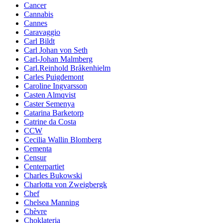
Cancer
Cannabis
Cannes
Caravaggio
Carl Bildt
Carl Johan von Seth
Carl-Johan Malmberg
Carl.Reinhold Bråkenhielm
Carles Puigdemont
Caroline Ingvarsson
Casten Almqvist
Caster Semenya
Catarina Barketorp
Catrine da Costa
CCW
Cecilia Wallin Blomberg
Cementa
Censur
Centerpartiet
Charles Bukowski
Charlotta von Zweigbergk
Chef
Chelsea Manning
Chèvre
Choklateria