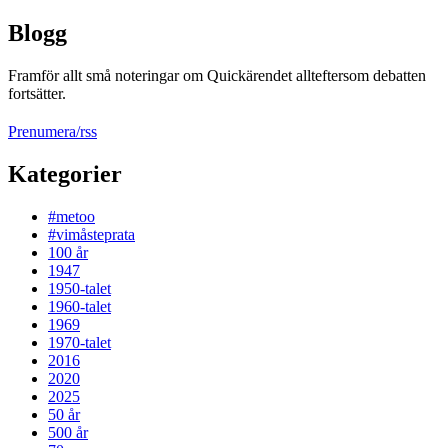
Blogg
Framför allt små noteringar om Quickärendet allteftersom debatten
fortsätter.
Prenumera/rss
Kategorier
#metoo
#vimåsteprata
100 år
1947
1950-talet
1960-talet
1969
1970-talet
2016
2020
2025
50 år
500 år