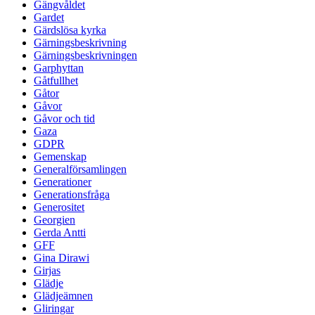
Gängvåldet
Gardet
Gärdslösa kyrka
Gärningsbeskrivning
Gärningsbeskrivningen
Garphyttan
Gåtfullhet
Gåtor
Gåvor
Gåvor och tid
Gaza
GDPR
Gemenskap
Generalförsamlingen
Generationer
Generationsfråga
Generositet
Georgien
Gerda Antti
GFF
Gina Dirawi
Girjas
Glädje
Glädjeämnen
Gliringar