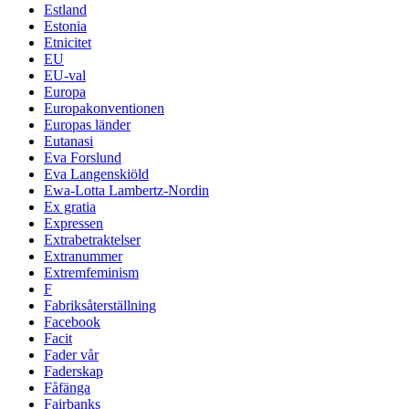
Estland
Estonia
Etnicitet
EU
EU-val
Europa
Europakonventionen
Europas länder
Eutanasi
Eva Forslund
Eva Langenskiöld
Ewa-Lotta Lambertz-Nordin
Ex gratia
Expressen
Extrabetraktelser
Extranummer
Extremfeminism
F
Fabriksåterställning
Facebook
Facit
Fader vår
Faderskap
Fåfänga
Fairbanks