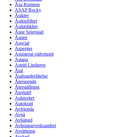
Åsa Romson
ASAP Rocky
Åsikter
Åsiktsfrihet
Åsiktslikhet
Åsne Seierstad
Åsnen
Asocial
Asperger
Assisterat självmord
Astana
Astrid Lindgren
Åtal
Åtalsunderlåtelse
Återseende
Återställning
Återträff
Auktoritet
Autokrati
Avfrienda
Avgå
Avhängd
Avhopparverksamhet
Avrättning
Avsked