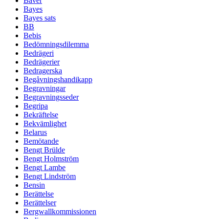
Bäver
Bayes
Bayes sats
BB
Bebis
Bedömningsdilemma
Bedrägeri
Bedrägerier
Bedragerska
Begåvningshandikapp
Begravningar
Begravningsseder
Begripa
Bekräftelse
Bekvämlighet
Belarus
Bemötande
Bengt Brülde
Bengt Holmström
Bengt Lambe
Bengt Lindström
Bensin
Berättelse
Berättelser
Bergwallkommissionen