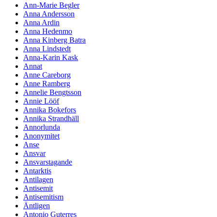
Ann-Marie Begler
Anna Andersson
Anna Ardin
Anna Hedenmo
Anna Kinberg Batra
Anna Lindstedt
Anna-Karin Kask
Annat
Anne Careborg
Anne Ramberg
Annelie Bengtsson
Annie Lööf
Annika Bokefors
Annika Strandhäll
Annorlunda
Anonymitet
Anse
Ansvar
Ansvarstagande
Antarktis
Antilagen
Antisemit
Antisemitism
Äntligen
Antonio Guterres