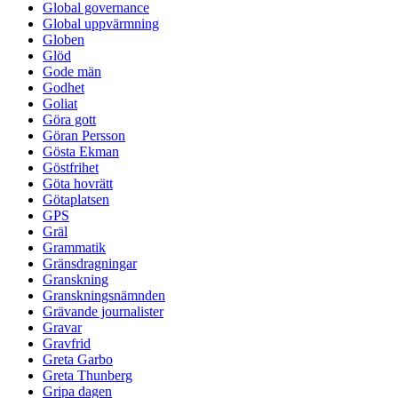
Global governance
Global uppvärmning
Globen
Glöd
Gode män
Godhet
Goliat
Göra gott
Göran Persson
Gösta Ekman
Göstfrihet
Göta hovrätt
Götaplatsen
GPS
Gräl
Grammatik
Gränsdragningar
Granskning
Granskningsnämnden
Grävande journalister
Gravar
Gravfrid
Greta Garbo
Greta Thunberg
Gripa dagen