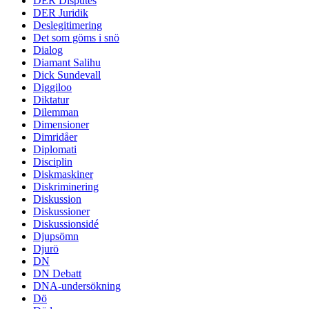
DER Disputes
DER Juridik
Deslegitimering
Det som göms i snö
Dialog
Diamant Salihu
Dick Sundevall
Diggiloo
Diktatur
Dilemman
Dimensioner
Dimridåer
Diplomati
Disciplin
Diskmaskiner
Diskriminering
Diskussion
Diskussioner
Diskussionsidé
Djupsömn
Djurö
DN
DN Debatt
DNA-undersökning
Dö