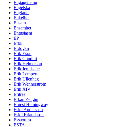
Engagemang
Engelska
England
Enkelhet
Ensam
Ensamhet
Entusiasm
EP
Erbil
Erdogan
Erik Eson
Erik Gandini
Erik Helmerson
Erik Jennische
Erik Lempert
Erik Ullenhag
Erik Wennerström
Erik XIV
Eritrea
Erkan Zengin
Ernest Hemingway
Eskil Andersson
Eskil Erlandsson
Essaouira
ESTA