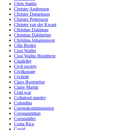
Chris Stattin
Christer Andersson
Christer Danielsson
Christer Pettersson
Christer van der Kwast
Christian Dahlman
Christian Dahlström
Christina Johannesson
Cilla Benkö
Cissi Wallin
Cissi Wallin Blomberg
Citadellet
Civil society
Civilkurage
Civilrätt
Claes Borgström
Claire Martin
Cold war
Collateral murder
Colombia
Coronakommissionen
Coronasmittan
Coronatider
Costa Rica
Covid