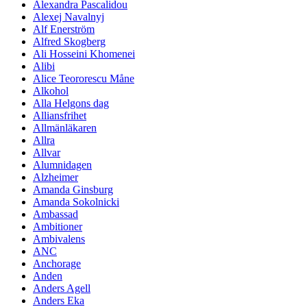
Alexandra Pascalidou
Alexej Navalnyj
Alf Enerström
Alfred Skogberg
Ali Hosseini Khomenei
Alibi
Alice Teororescu Måne
Alkohol
Alla Helgons dag
Alliansfrihet
Allmänläkaren
Allra
Allvar
Alumnidagen
Alzheimer
Amanda Ginsburg
Amanda Sokolnicki
Ambassad
Ambitioner
Ambivalens
ANC
Anchorage
Anden
Anders Agell
Anders Eka