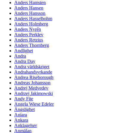
Anders Hamsten
Anders Hansen
Anders Hansson
Anders Hasselbohm
Anders Holmberg
Anders Nyrén
Anders Perklev
Anders Retzius
Anders Thornberg
Andlighet
Andra
Andra Day
Andra världskriget
Andrahandsyrkande
Andrea Riseborough
Andreas Johansson
Andrej Medvedev
Andrzej Jakimowski
Andy Fite
Angela Wiese Edeler
Ängslighet
Aniara
Ankara
Anklagelser
Anmälan