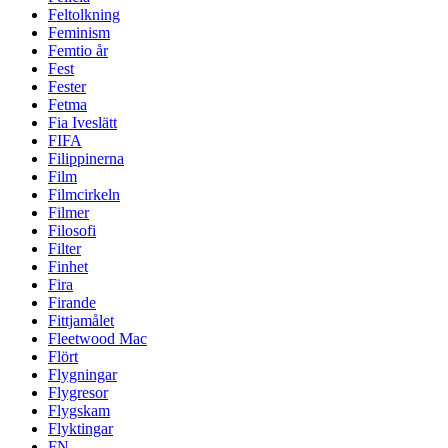
Feltolkning
Feminism
Femtio år
Fest
Fester
Fetma
Fia Iveslätt
FIFA
Filippinerna
Film
Filmcirkeln
Filmer
Filosofi
Filter
Finhet
Fira
Firande
Fittjamålet
Fleetwood Mac
Flört
Flygningar
Flygresor
Flygskam
Flyktingar
FN