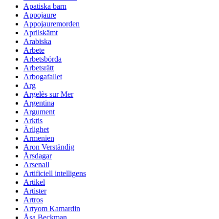
Apatiska barn
Appojaure
Appojauremorden
Aprilskämt
Arabiska
Arbete
Arbetsbörda
Arbetsrätt
Arbogafallet
Arg
Argelès sur Mer
Argentina
Argument
Arktis
Ärlighet
Armenien
Aron Verständig
Årsdagar
Arsenall
Artificiell intelligens
Artikel
Artister
Artros
Artyom Kamardin
Åsa Beckman