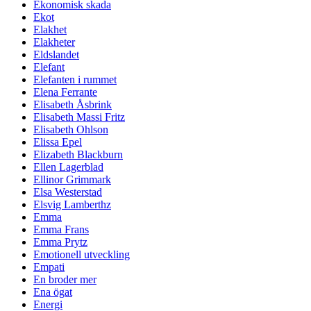
Ekonomisk skada
Ekot
Elakhet
Elakheter
Eldslandet
Elefant
Elefanten i rummet
Elena Ferrante
Elisabeth Åsbrink
Elisabeth Massi Fritz
Elisabeth Ohlson
Elissa Epel
Elizabeth Blackburn
Ellen Lagerblad
Ellinor Grimmark
Elsa Westerstad
Elsvig Lamberthz
Emma
Emma Frans
Emma Prytz
Emotionell utveckling
Empati
En broder mer
Ena ögat
Energi