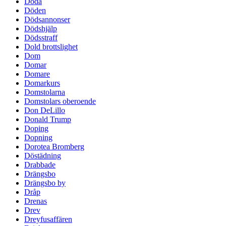
Döda
Döden
Dödsannonser
Dödshjälp
Dödsstraff
Dold brottslighet
Dom
Domar
Domare
Domarkurs
Domstolarna
Domstolars oberoende
Don DeLillo
Donald Trump
Doping
Dopning
Dorotea Bromberg
Döstädning
Drabbade
Drängsbo
Drängsbo by
Dråp
Drenas
Drev
Dreyfusaffären