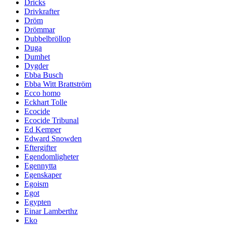
Dricks
Drivkrafter
Dröm
Drömmar
Dubbelbröllop
Duga
Dumhet
Dygder
Ebba Busch
Ebba Witt Brattström
Ecco homo
Eckhart Tolle
Ecocide
Ecocide Tribunal
Ed Kemper
Edward Snowden
Eftergifter
Egendomligheter
Egennytta
Egenskaper
Egoism
Egot
Egypten
Einar Lamberthz
Eko