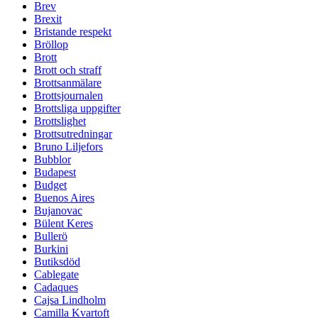
Brev
Brexit
Bristande respekt
Bröllop
Brott
Brott och straff
Brottsanmälare
Brottsjournalen
Brottsliga uppgifter
Brottslighet
Brottsutredningar
Bruno Liljefors
Bubblor
Budapest
Budget
Buenos Aires
Bujanovac
Bülent Keres
Bullerö
Burkini
Butiksdöd
Cablegate
Cadaques
Cajsa Lindholm
Camilla Kvartoft