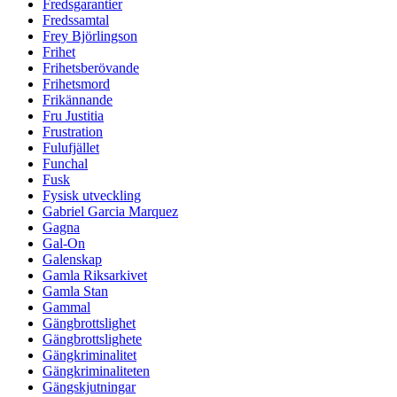
Fredsgarantier
Fredssamtal
Frey Björlingson
Frihet
Frihetsberövande
Frihetsmord
Frikännande
Fru Justitia
Frustration
Fulufjället
Funchal
Fusk
Fysisk utveckling
Gabriel Garcia Marquez
Gagna
Gal-On
Galenskap
Gamla Riksarkivet
Gamla Stan
Gammal
Gängbrottslighet
Gängbrottslighete
Gängkriminalitet
Gängkriminaliteten
Gängskjutningar