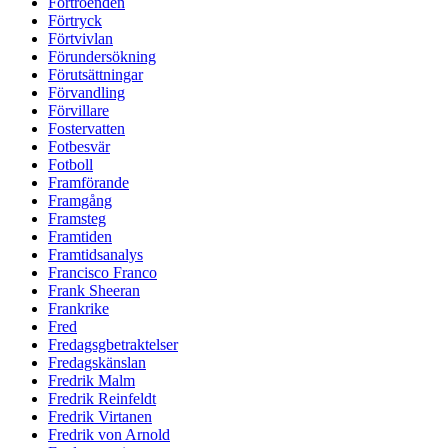
Förtroenden
Förtryck
Förtvivlan
Förundersökning
Förutsättningar
Förvandling
Förvillare
Fostervatten
Fotbesvär
Fotboll
Framförande
Framgång
Framsteg
Framtiden
Framtidsanalys
Francisco Franco
Frank Sheeran
Frankrike
Fred
Fredagsgbetraktelser
Fredagskänslan
Fredrik Malm
Fredrik Reinfeldt
Fredrik Virtanen
Fredrik von Arnold