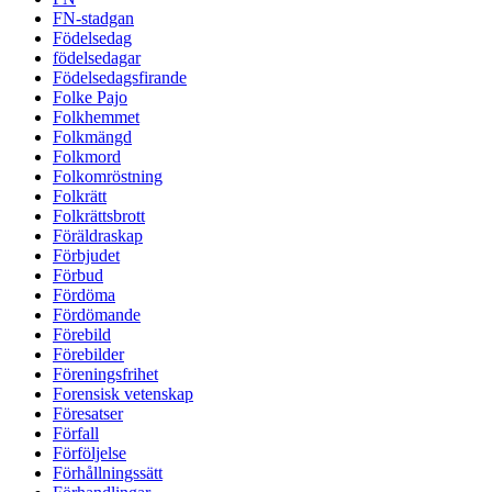
FN-stadgan
Födelsedag
födelsedagar
Födelsedagsfirande
Folke Pajo
Folkhemmet
Folkmängd
Folkmord
Folkomröstning
Folkrätt
Folkrättsbrott
Föräldraskap
Förbjudet
Förbud
Fördöma
Fördömande
Förebild
Förebilder
Föreningsfrihet
Forensisk vetenskap
Föresatser
Förfall
Förföljelse
Förhållningssätt