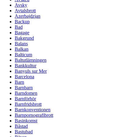
Avsky
Avtalsbrott
Azerbajdzjan
Backup
Bad
Bagage
Bakgrund
Balans
Balkan
Balticum
Baltutlämningen
Bankkultur
Banyuls sur Mer
Barcelona
Barn
Barnbarn
Barndomen
Barnförhör
Barnfridsbrott
Barnkonventionen
Barnpornografibrott
Basinkomst
Båstad
Bastubad