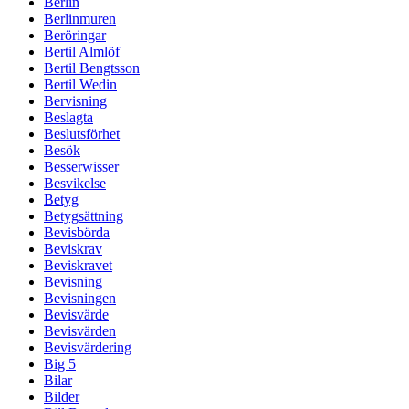
Berlin
Berlinmuren
Beröringar
Bertil Almlöf
Bertil Bengtsson
Bertil Wedin
Bervisning
Beslagta
Beslutsförhet
Besök
Besserwisser
Besvikelse
Betyg
Betygsättning
Bevisbörda
Beviskrav
Beviskravet
Bevisning
Bevisningen
Bevisvärde
Bevisvärden
Bevisvärdering
Big 5
Bilar
Bilder