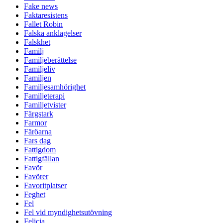
Fake news
Faktaresistens
Fallet Robin
Falska anklagelser
Falskhet
Familj
Familjeberättelse
Familjeliv
Familjen
Familjesamhörighet
Familjeterapi
Familjetvister
Färgstark
Farmor
Färöarna
Fars dag
Fattigdom
Fattigfällan
Favör
Favörer
Favoritplatser
Feghet
Fel
Fel vid myndighetsutövning
Felicia