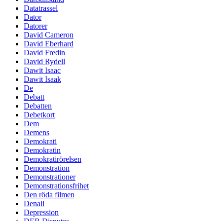
Datatrassel
Dator
Datorer
David Cameron
David Eberhard
David Fredin
David Rydell
Dawit Isaac
Dawit Isaak
De
Debatt
Debatten
Debetkort
Dem
Demens
Demokrati
Demokratin
Demokratirörelsen
Demonstration
Demonstrationer
Demonstrationsfrihet
Den röda filmen
Denali
Depression