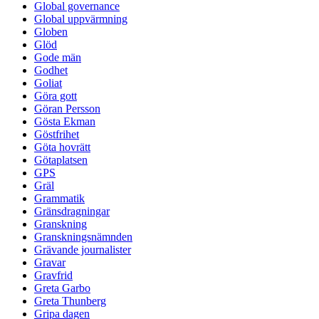
Global governance
Global uppvärmning
Globen
Glöd
Gode män
Godhet
Goliat
Göra gott
Göran Persson
Gösta Ekman
Göstfrihet
Göta hovrätt
Götaplatsen
GPS
Gräl
Grammatik
Gränsdragningar
Granskning
Granskningsnämnden
Grävande journalister
Gravar
Gravfrid
Greta Garbo
Greta Thunberg
Gripa dagen