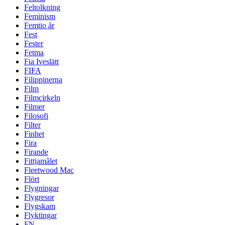
Feltolkning
Feminism
Femtio år
Fest
Fester
Fetma
Fia Iveslätt
FIFA
Filippinerna
Film
Filmcirkeln
Filmer
Filosofi
Filter
Finhet
Fira
Firande
Fittjamålet
Fleetwood Mac
Flört
Flygningar
Flygresor
Flygskam
Flyktingar
FN