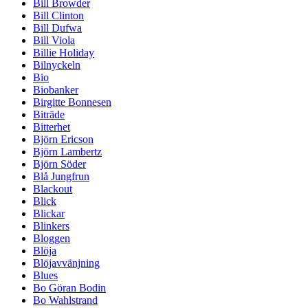
Bill Browder
Bill Clinton
Bill Dufwa
Bill Viola
Billie Holiday
Bilnyckeln
Bio
Biobanker
Birgitte Bonnesen
Biträde
Bitterhet
Björn Ericson
Björn Lambertz
Björn Söder
Blå Jungfrun
Blackout
Blick
Blickar
Blinkers
Bloggen
Blöja
Blöjavvänjning
Blues
Bo Göran Bodin
Bo Wahlstrand