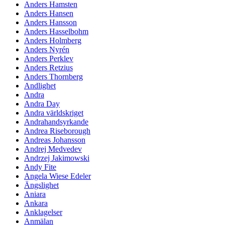
Anders Hamsten
Anders Hansen
Anders Hansson
Anders Hasselbohm
Anders Holmberg
Anders Nyrén
Anders Perklev
Anders Retzius
Anders Thornberg
Andlighet
Andra
Andra Day
Andra världskriget
Andrahandsyrkande
Andrea Riseborough
Andreas Johansson
Andrej Medvedev
Andrzej Jakimowski
Andy Fite
Angela Wiese Edeler
Ängslighet
Aniara
Ankara
Anklagelser
Anmälan