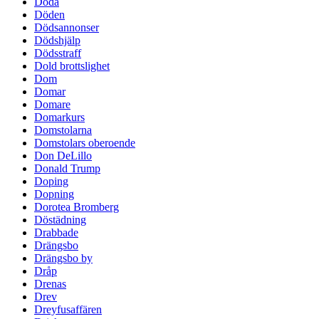
Döda
Döden
Dödsannonser
Dödshjälp
Dödsstraff
Dold brottslighet
Dom
Domar
Domare
Domarkurs
Domstolarna
Domstolars oberoende
Don DeLillo
Donald Trump
Doping
Dopning
Dorotea Bromberg
Döstädning
Drabbade
Drängsbo
Drängsbo by
Dråp
Drenas
Drev
Dreyfusaffären