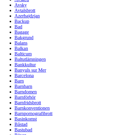
Avsky
Avtalsbrott
Azerbajdzjan
Backup
Bad
Bagage
Bakgrund
Balans
Balkan
Balticum
Baltutlämningen
Bankkultur
Banyuls sur Mer
Barcelona
Barn
Barnbarn
Barndomen
Barnförhör
Barnfridsbrott
Barnkonventionen
Barnpornografibrott
Basinkomst
Båstad
Bastubad