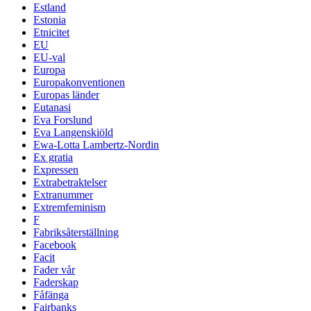
Estland
Estonia
Etnicitet
EU
EU-val
Europa
Europakonventionen
Europas länder
Eutanasi
Eva Forslund
Eva Langenskiöld
Ewa-Lotta Lambertz-Nordin
Ex gratia
Expressen
Extrabetraktelser
Extranummer
Extremfeminism
F
Fabriksåterställning
Facebook
Facit
Fader vår
Faderskap
Fåfänga
Fairbanks