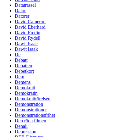
Datatrassel
Dator
Datorer
David Cameron
David Eberhard
David Fredin
David Rydell
Dawit Isaac
Dawit Isaak
De
Debatt
Debatten
Debetkort
Dem
Demens
Demokrati
Demokratin
Demokratirörelsen
Demonstration
Demonstrationer
Demonstrationsfrihet
Den röda filmen
Denali
Depression