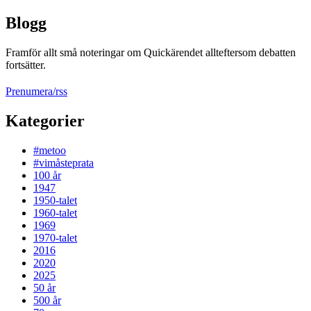
Blogg
Framför allt små noteringar om Quickärendet allteftersom debatten
fortsätter.
Prenumera/rss
Kategorier
#metoo
#vimåsteprata
100 år
1947
1950-talet
1960-talet
1969
1970-talet
2016
2020
2025
50 år
500 år