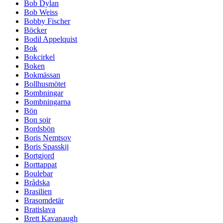
Bob Dylan
Bob Weiss
Bobby Fischer
Böcker
Bodil Appelquist
Bok
Bokcirkel
Boken
Bokmässan
Bollhusmötet
Bombningar
Bombningarna
Bön
Bon soir
Bordsbön
Boris Nemtsov
Boris Spasskij
Bortgjord
Borttappat
Boulebar
Brådska
Brasilien
Brasomdetär
Bratislava
Brett Kavanaugh