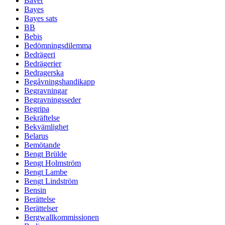
Bäver
Bayes
Bayes sats
BB
Bebis
Bedömningsdilemma
Bedrägeri
Bedrägerier
Bedragerska
Begåvningshandikapp
Begravningar
Begravningsseder
Begripa
Bekräftelse
Bekvämlighet
Belarus
Bemötande
Bengt Brülde
Bengt Holmström
Bengt Lambe
Bengt Lindström
Bensin
Berättelse
Berättelser
Bergwallkommissionen