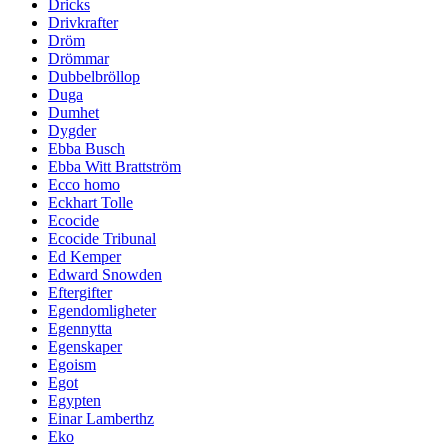
Dricks
Drivkrafter
Dröm
Drömmar
Dubbelbröllop
Duga
Dumhet
Dygder
Ebba Busch
Ebba Witt Brattström
Ecco homo
Eckhart Tolle
Ecocide
Ecocide Tribunal
Ed Kemper
Edward Snowden
Eftergifter
Egendomligheter
Egennytta
Egenskaper
Egoism
Egot
Egypten
Einar Lamberthz
Eko