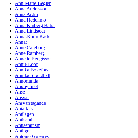
Ann-Marie Begler
Anna Andersson
Anna Ardin
Anna Hedenmo
Anna Kinberg Batra
Anna Lindstedt
Anna-Karin Kask
Annat
Anne Careborg
Anne Ramberg
Annelie Bengtsson
Annie Lööf
Annika Bokefors
Annika Strandhäll
Annorlunda
Anonymitet
Anse
Ansvar
Ansvarstagande
Antarktis
Antilagen
Antisemit
Antisemitism
Äntligen
Antonio Guterres