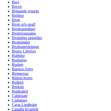
Brev
Brexit
Bristande respekt
Bröllop
Brott
Brott och straff
Brottsanmälare
Brottsjournalen
Brottsliga uppgifter
Brottslighet
Brottsutredningar
Bruno Liljefors
Bubblor
Budapest
Budget
Buenos Aires
Bujanovac
Bülent Keres
Bullerö
Burkini
Butiksdöd
Cablegate
Cadaques
Cajsa Lindholm
Camilla Kvartoft