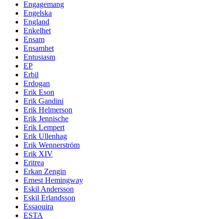
Engagemang
Engelska
England
Enkelhet
Ensam
Ensamhet
Entusiasm
EP
Erbil
Erdogan
Erik Eson
Erik Gandini
Erik Helmerson
Erik Jennische
Erik Lempert
Erik Ullenhag
Erik Wennerström
Erik XIV
Eritrea
Erkan Zengin
Ernest Hemingway
Eskil Andersson
Eskil Erlandsson
Essaouira
ESTA