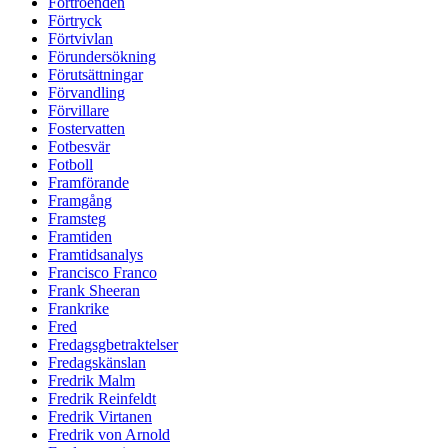
Förtroenden
Förtryck
Förtvivlan
Förundersökning
Förutsättningar
Förvandling
Förvillare
Fostervatten
Fotbesvär
Fotboll
Framförande
Framgång
Framsteg
Framtiden
Framtidsanalys
Francisco Franco
Frank Sheeran
Frankrike
Fred
Fredagsgbetraktelser
Fredagskänslan
Fredrik Malm
Fredrik Reinfeldt
Fredrik Virtanen
Fredrik von Arnold