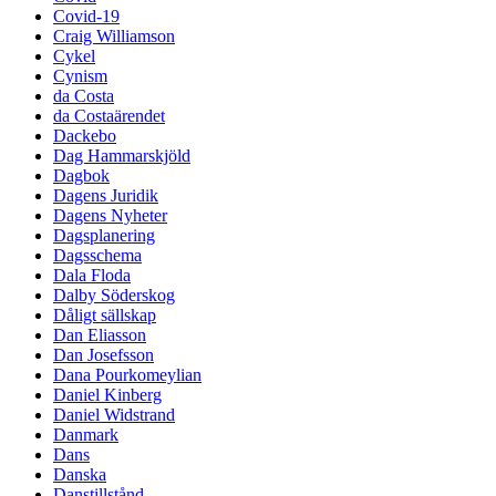
Covid-19
Craig Williamson
Cykel
Cynism
da Costa
da Costaärendet
Dackebo
Dag Hammarskjöld
Dagbok
Dagens Juridik
Dagens Nyheter
Dagsplanering
Dagsschema
Dala Floda
Dalby Söderskog
Dåligt sällskap
Dan Eliasson
Dan Josefsson
Dana Pourkomeylian
Daniel Kinberg
Daniel Widstrand
Danmark
Dans
Danska
Danstillstånd