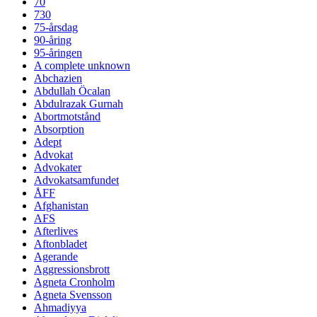
70
730
75-årsdag
90-åring
95-åringen
A complete unknown
Abchazien
Abdullah Öcalan
Abdulrazak Gurnah
Abortmotstånd
Absorption
Adept
Advokat
Advokater
Advokatsamfundet
ÅFF
Afghanistan
AFS
Afterlives
Aftonbladet
Agerande
Aggressionsbrott
Agneta Cronholm
Agneta Svensson
Ahmadiyya