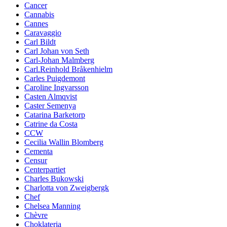
Cancer
Cannabis
Cannes
Caravaggio
Carl Bildt
Carl Johan von Seth
Carl-Johan Malmberg
Carl.Reinhold Bråkenhielm
Carles Puigdemont
Caroline Ingvarsson
Casten Almqvist
Caster Semenya
Catarina Barketorp
Catrine da Costa
CCW
Cecilia Wallin Blomberg
Cementa
Censur
Centerpartiet
Charles Bukowski
Charlotta von Zweigbergk
Chef
Chelsea Manning
Chèvre
Choklateria