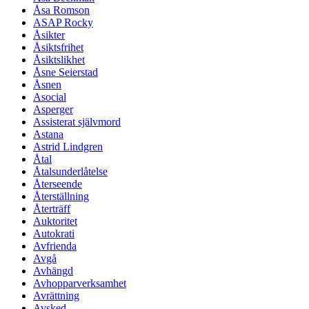
Åsa Romson
ASAP Rocky
Åsikter
Åsiktsfrihet
Åsiktslikhet
Åsne Seierstad
Åsnen
Asocial
Asperger
Assisterat självmord
Astana
Astrid Lindgren
Åtal
Åtalsunderlåtelse
Återseende
Återställning
Återträff
Auktoritet
Autokrati
Avfrienda
Avgå
Avhängd
Avhopparverksamhet
Avrättning
Avsked