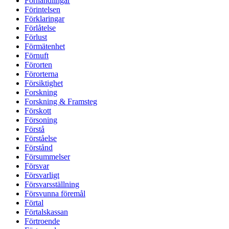
Förhandlingar
Förintelsen
Förklaringar
Förlåtelse
Förlust
Förmätenhet
Förnuft
Förorten
Förorterna
Försiktighet
Forskning
Forskning & Framsteg
Förskott
Försoning
Förstå
Förståelse
Förstånd
Försummelser
Försvar
Försvarligt
Försvarsställning
Försvunna föremål
Förtal
Förtalskassan
Förtroende