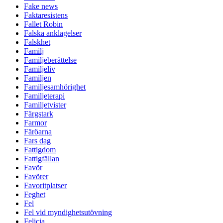
Fake news
Faktaresistens
Fallet Robin
Falska anklagelser
Falskhet
Familj
Familjeberättelse
Familjeliv
Familjen
Familjesamhörighet
Familjeterapi
Familjetvister
Färgstark
Farmor
Färöarna
Fars dag
Fattigdom
Fattigfällan
Favör
Favörer
Favoritplatser
Feghet
Fel
Fel vid myndighetsutövning
Felicia