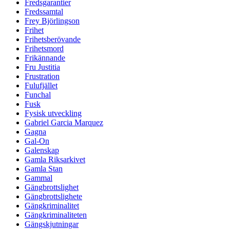
Fredsgarantier
Fredssamtal
Frey Björlingson
Frihet
Frihetsberövande
Frihetsmord
Frikännande
Fru Justitia
Frustration
Fulufjället
Funchal
Fusk
Fysisk utveckling
Gabriel Garcia Marquez
Gagna
Gal-On
Galenskap
Gamla Riksarkivet
Gamla Stan
Gammal
Gängbrottslighet
Gängbrottslighete
Gängkriminalitet
Gängkriminaliteten
Gängskjutningar