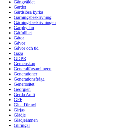
Gängvåldet
Gardet
Gärdslösa kyrka
Gärningsbeskrivning
Gärningsbeskrivningen
Garphyttan
Gåtfullhet
Gåtor
Gåvor
Gåvor och tid
Gaza
GDPR
Gemenskap
Generalförsamlingen
Generationer
Generationsfråga
Generositet
Georgien
Gerda Antti
GFF
Gina Dirawi
Girjas
Glädje
Glädjeämnen
Gliringar