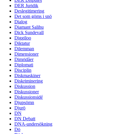
DER Disputes
DER Juridik
Deslegitimering
Det som göms i snö
Dialog
Diamant Salihu
Dick Sundevall
Diggiloo
Diktatur
Dilemman
Dimensioner
Dimridåer
Diplomati
Disciplin
Diskmaskiner
Diskriminering
Diskussion
Diskussioner
Diskussionsidé
Djupsömn
Djurö
DN
DN Debatt
DNA-undersökning
Dö