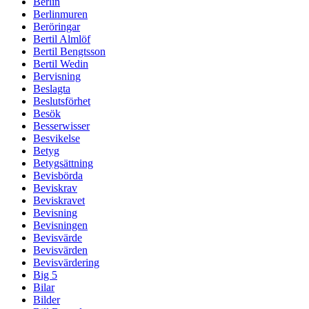
Berlin
Berlinmuren
Beröringar
Bertil Almlöf
Bertil Bengtsson
Bertil Wedin
Bervisning
Beslagta
Beslutsförhet
Besök
Besserwisser
Besvikelse
Betyg
Betygsättning
Bevisbörda
Beviskrav
Beviskravet
Bevisning
Bevisningen
Bevisvärde
Bevisvärden
Bevisvärdering
Big 5
Bilar
Bilder