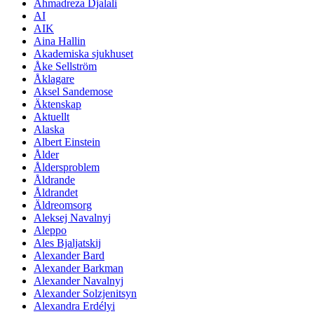
Ahmadreza Djalali
AI
AIK
Aina Hallin
Akademiska sjukhuset
Åke Sellström
Åklagare
Aksel Sandemose
Äktenskap
Aktuellt
Alaska
Albert Einstein
Ålder
Åldersproblem
Åldrande
Åldrandet
Äldreomsorg
Aleksej Navalnyj
Aleppo
Ales Bjaljatskij
Alexander Bard
Alexander Barkman
Alexander Navalnyj
Alexander Solzjenitsyn
Alexandra Erdélyi