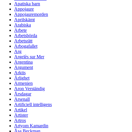
Apatiska barn
Appojaure
Appojauremorden
Aprilskämt
Arabiska
Arbete
Arbetsbörda
Arbetsrätt
Arbogafallet
Arg
Argelès sur Mer
Argentina
Argument
Arktis
Ärlighet
Armenien
Aron Verständig
Årsdagar
Arsenall
Artificiell intelligens
Artikel
Artister
Artros
Artyom Kamardin
Åsa Beckman