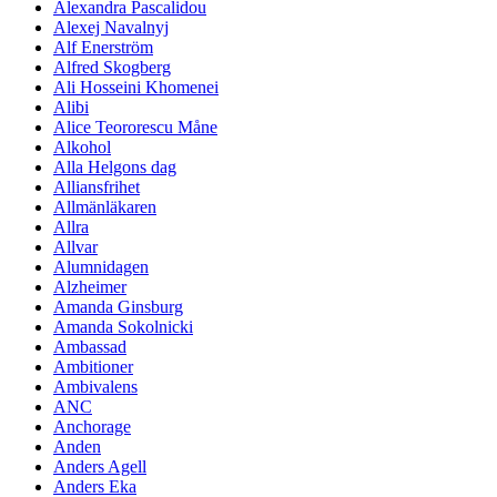
Alexandra Pascalidou
Alexej Navalnyj
Alf Enerström
Alfred Skogberg
Ali Hosseini Khomenei
Alibi
Alice Teororescu Måne
Alkohol
Alla Helgons dag
Alliansfrihet
Allmänläkaren
Allra
Allvar
Alumnidagen
Alzheimer
Amanda Ginsburg
Amanda Sokolnicki
Ambassad
Ambitioner
Ambivalens
ANC
Anchorage
Anden
Anders Agell
Anders Eka