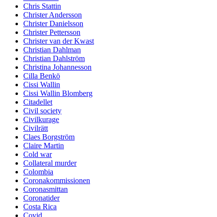
Chris Stattin
Christer Andersson
Christer Danielsson
Christer Pettersson
Christer van der Kwast
Christian Dahlman
Christian Dahlström
Christina Johannesson
Cilla Benkö
Cissi Wallin
Cissi Wallin Blomberg
Citadellet
Civil society
Civilkurage
Civilrätt
Claes Borgström
Claire Martin
Cold war
Collateral murder
Colombia
Coronakommissionen
Coronasmittan
Coronatider
Costa Rica
Covid