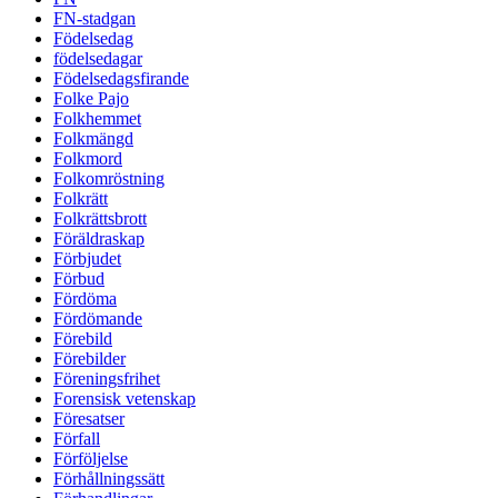
FN-stadgan
Födelsedag
födelsedagar
Födelsedagsfirande
Folke Pajo
Folkhemmet
Folkmängd
Folkmord
Folkomröstning
Folkrätt
Folkrättsbrott
Föräldraskap
Förbjudet
Förbud
Fördöma
Fördömande
Förebild
Förebilder
Föreningsfrihet
Forensisk vetenskap
Föresatser
Förfall
Förföljelse
Förhållningssätt