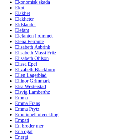
Ekonomisk skada
Ekot
Elakhet
Elakheter
Eldslandet
Elefant
Elefanten i rummet
Elena Ferrante
Elisabeth Åsbrink
Elisabeth Massi Fritz
Elisabeth Ohlson
Elissa Epel
Elizabeth Blackburn
Ellen Lagerblad
Ellinor Grimmark
Elsa Westerstad
Elsvig Lamberthz
Emma
Emma Frans
Emma Prytz
Emotionell utveckling
Empati
En broder mer
Ena ögat
Energi