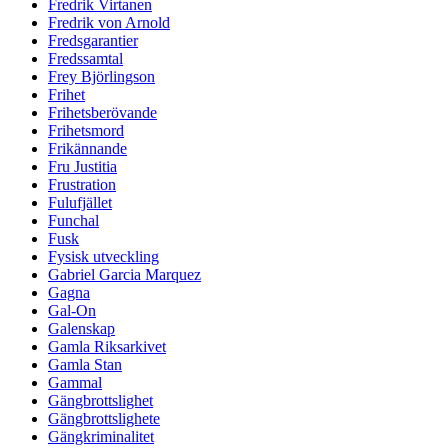
Fredrik Virtanen
Fredrik von Arnold
Fredsgarantier
Fredssamtal
Frey Björlingson
Frihet
Frihetsberövande
Frihetsmord
Frikännande
Fru Justitia
Frustration
Fulufjället
Funchal
Fusk
Fysisk utveckling
Gabriel Garcia Marquez
Gagna
Gal-On
Galenskap
Gamla Riksarkivet
Gamla Stan
Gammal
Gängbrottslighet
Gängbrottslighete
Gängkriminalitet