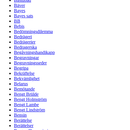
Bastubad
Bäver
Bayes
Bayes sats
BB
Bebis
Bedömningsdilemma
Bedrägeri
Bedrägerier
Bedragerska
Begåvningshandikapp
Begravningar
Begravningsseder
Begripa
Bekräftelse
Bekvämlighet
Belarus
Bemötande
Bengt Brülde
Bengt Holmström
Bengt Lambe
Bengt Lindström
Bensin
Berättelse
Berättelser