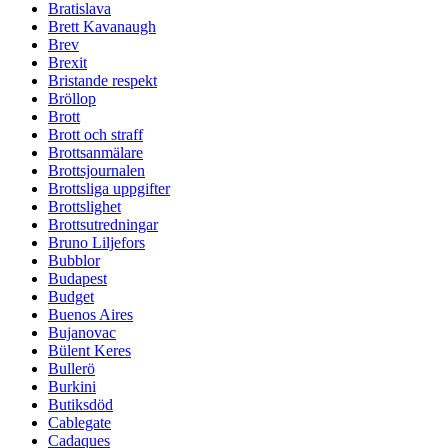
Bratislava
Brett Kavanaugh
Brev
Brexit
Bristande respekt
Bröllop
Brott
Brott och straff
Brottsanmälare
Brottsjournalen
Brottsliga uppgifter
Brottslighet
Brottsutredningar
Bruno Liljefors
Bubblor
Budapest
Budget
Buenos Aires
Bujanovac
Bülent Keres
Bullerö
Burkini
Butiksdöd
Cablegate
Cadaques