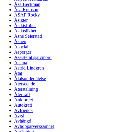
Åsa Beckman
Åsa Romson
ASAP Rocky
Åsikter
Åsiktsfrihet
Åsiktslikhet
Åsne Seierstad
Åsnen
Asocial
Asperger
Assisterat självmord
Astana
Astrid Lindgren
Åtal
Åtalsunderlåtelse
Återseende
Återställning
Återträff
Auktoritet
Autokrati
Avfrienda
Avgå
Avhängd
Avhopparverksamhet
Avrättning