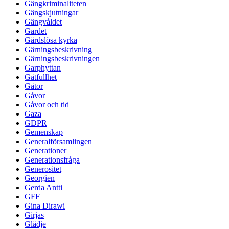
Gängkriminaliteten
Gängskjutningar
Gängvåldet
Gardet
Gärdslösa kyrka
Gärningsbeskrivning
Gärningsbeskrivningen
Garphyttan
Gåtfullhet
Gåtor
Gåvor
Gåvor och tid
Gaza
GDPR
Gemenskap
Generalförsamlingen
Generationer
Generationsfråga
Generositet
Georgien
Gerda Antti
GFF
Gina Dirawi
Girjas
Glädje