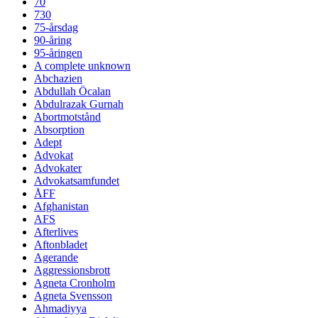
70
730
75-årsdag
90-åring
95-åringen
A complete unknown
Abchazien
Abdullah Öcalan
Abdulrazak Gurnah
Abortmotstånd
Absorption
Adept
Advokat
Advokater
Advokatsamfundet
ÅFF
Afghanistan
AFS
Afterlives
Aftonbladet
Agerande
Aggressionsbrott
Agneta Cronholm
Agneta Svensson
Ahmadiyya