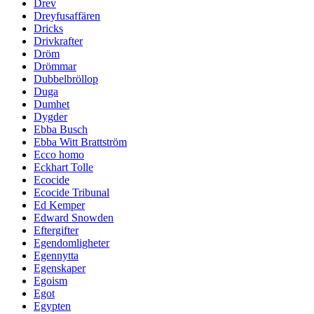
Drev
Dreyfusaffären
Dricks
Drivkrafter
Dröm
Drömmar
Dubbelbröllop
Duga
Dumhet
Dygder
Ebba Busch
Ebba Witt Brattström
Ecco homo
Eckhart Tolle
Ecocide
Ecocide Tribunal
Ed Kemper
Edward Snowden
Eftergifter
Egendomligheter
Egennytta
Egenskaper
Egoism
Egot
Egypten