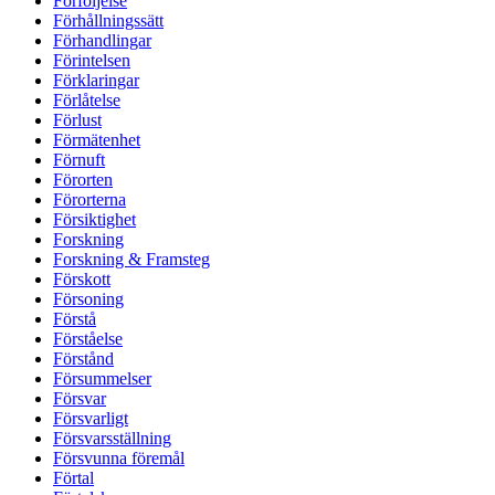
Förföljelse
Förhållningssätt
Förhandlingar
Förintelsen
Förklaringar
Förlåtelse
Förlust
Förmätenhet
Förnuft
Förorten
Förorterna
Försiktighet
Forskning
Forskning & Framsteg
Förskott
Försoning
Förstå
Förståelse
Förstånd
Försummelser
Försvar
Försvarligt
Försvarsställning
Försvunna föremål
Förtal