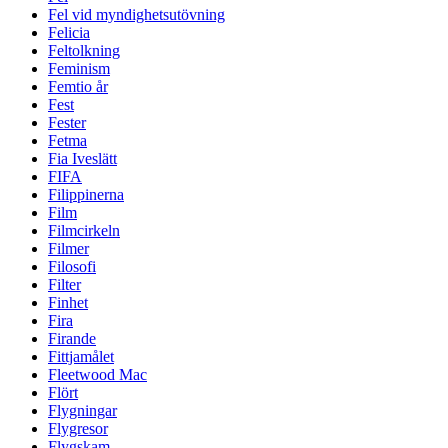
Fel vid myndighetsutövning
Felicia
Feltolkning
Feminism
Femtio år
Fest
Fester
Fetma
Fia Iveslätt
FIFA
Filippinerna
Film
Filmcirkeln
Filmer
Filosofi
Filter
Finhet
Fira
Firande
Fittjamålet
Fleetwood Mac
Flört
Flygningar
Flygresor
Flygskam