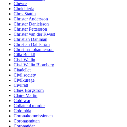
Chèvre
Choklateria
Chris Stattin
Christer Andersson
Christer Danielsson
Christer Pettersson
Christer van der Kwast
Christian Dahlman
Christian Dahlström
Christina Johannesson
Cilla Benkö
Cissi Wallin
Cissi Wallin Blomberg
Citadellet
Civil society
Civilkurage
Civilrätt
Claes Borgström
Claire Martin
Cold war
Collateral murder
Colombia
Coronakommissionen
Coronasmittan
Coronatider