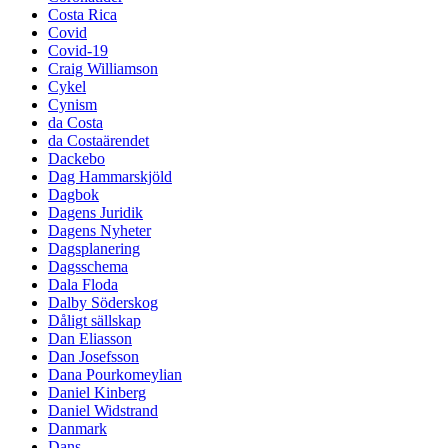
Costa Rica
Covid
Covid-19
Craig Williamson
Cykel
Cynism
da Costa
da Costaärendet
Dackebo
Dag Hammarskjöld
Dagbok
Dagens Juridik
Dagens Nyheter
Dagsplanering
Dagsschema
Dala Floda
Dalby Söderskog
Dåligt sällskap
Dan Eliasson
Dan Josefsson
Dana Pourkomeylian
Daniel Kinberg
Daniel Widstrand
Danmark
Dans