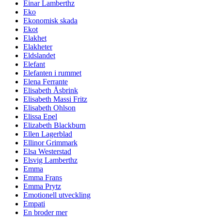
Einar Lamberthz
Eko
Ekonomisk skada
Ekot
Elakhet
Elakheter
Eldslandet
Elefant
Elefanten i rummet
Elena Ferrante
Elisabeth Åsbrink
Elisabeth Massi Fritz
Elisabeth Ohlson
Elissa Epel
Elizabeth Blackburn
Ellen Lagerblad
Ellinor Grimmark
Elsa Westerstad
Elsvig Lamberthz
Emma
Emma Frans
Emma Prytz
Emotionell utveckling
Empati
En broder mer