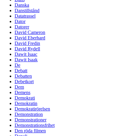
Danska
Danstillstånd
Datatrassel
Dator
Datorer
David Cameron
David Eberhard
David Fredin
David Rydell
Dawit Isaac
Dawit Isaak
De
Debatt
Debatten
Debetkort
Dem
Demens
Demokrati
Demokratin
Demokratirörelsen
Demonstration
Demonstrationer
Demonstrationsfrihet
Den röda filmen