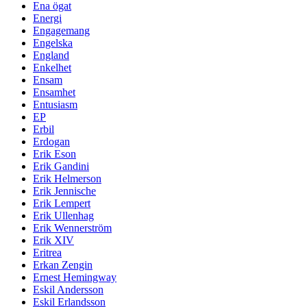
Ena ögat
Energi
Engagemang
Engelska
England
Enkelhet
Ensam
Ensamhet
Entusiasm
EP
Erbil
Erdogan
Erik Eson
Erik Gandini
Erik Helmerson
Erik Jennische
Erik Lempert
Erik Ullenhag
Erik Wennerström
Erik XIV
Eritrea
Erkan Zengin
Ernest Hemingway
Eskil Andersson
Eskil Erlandsson