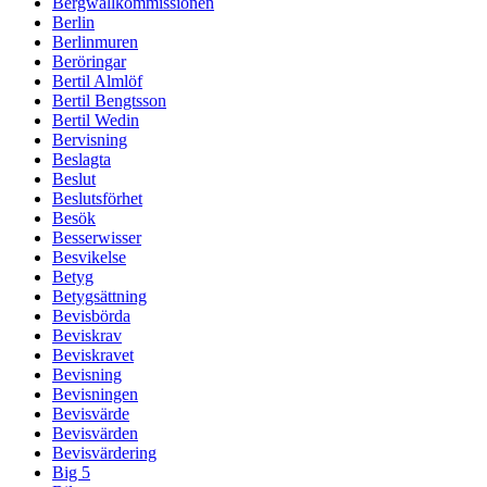
Bergwallkommissionen
Berlin
Berlinmuren
Beröringar
Bertil Almlöf
Bertil Bengtsson
Bertil Wedin
Bervisning
Beslagta
Beslut
Beslutsförhet
Besök
Besserwisser
Besvikelse
Betyg
Betygsättning
Bevisbörda
Beviskrav
Beviskravet
Bevisning
Bevisningen
Bevisvärde
Bevisvärden
Bevisvärdering
Big 5