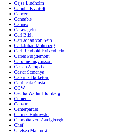
Cajsa Lindholm
Camilla Kvartoft
Cancer
Cannabis
Cannes
Caravaggio
Carl Bildt
Carl Johan von Seth
Carl-Johan Malmberg
Carl.Reinhold Bråkenhielm
Carles Puigdemont
Caroline Ingvarsson
Casten Almqvist
Caster Semenya
Catarina Barketorp
Catrine da Costa
CCW
Cecilia Wallin Blomberg
Cementa
Censur
Centerpartiet
Charles Bukowski
Charlotta von Zweigbergk
Chef
Chelsea Manning