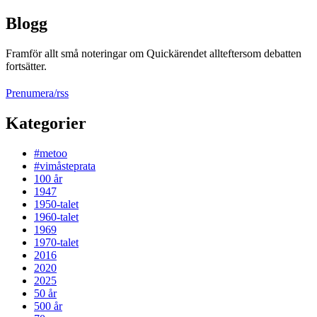
Blogg
Framför allt små noteringar om Quickärendet allteftersom debatten
fortsätter.
Prenumera/rss
Kategorier
#metoo
#vimåsteprata
100 år
1947
1950-talet
1960-talet
1969
1970-talet
2016
2020
2025
50 år
500 år