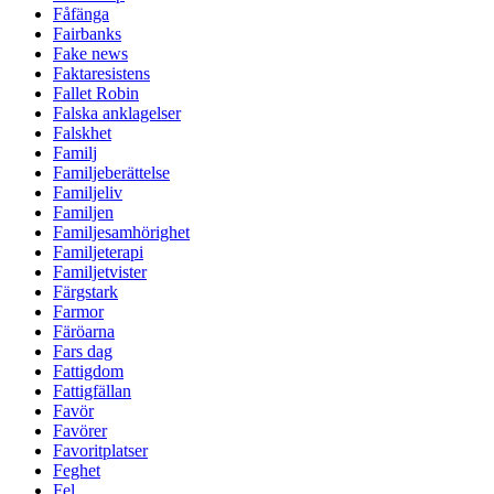
Fåfänga
Fairbanks
Fake news
Faktaresistens
Fallet Robin
Falska anklagelser
Falskhet
Familj
Familjeberättelse
Familjeliv
Familjen
Familjesamhörighet
Familjeterapi
Familjetvister
Färgstark
Farmor
Färöarna
Fars dag
Fattigdom
Fattigfällan
Favör
Favörer
Favoritplatser
Feghet
Fel