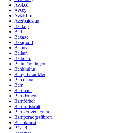
Avsked
Avsky
Avtalsbrott
Azerbajdzjan
Backup
Bad
Bagage
Bakgrund
Balans
Balkan
Balticum
Baltutlämningen
Bankkultur
Banyuls sur Mer
Barcelona
Barn
Barnbarn
Barndomen
Barnförhör
Barnfridsbrott
Barnkonventionen
Barnpornografibrott
Basinkomst
Båstad