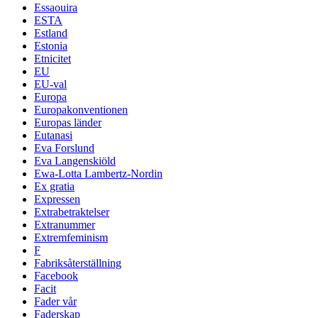
Essaouira
ESTA
Estland
Estonia
Etnicitet
EU
EU-val
Europa
Europakonventionen
Europas länder
Eutanasi
Eva Forslund
Eva Langenskiöld
Ewa-Lotta Lambertz-Nordin
Ex gratia
Expressen
Extrabetraktelser
Extranummer
Extremfeminism
F
Fabriksåterställning
Facebook
Facit
Fader vår
Faderskap