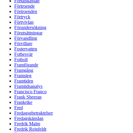
Förtalskassan
Förtroende
Förtroenden
Förtryck
Förtvivlan
Förundersökning
Förutsättningar
Förvandling
Förvillare
Fostervatten
Fotbesvär
Fotboll
Framförande
Framgång
Framsteg
Framtiden
Framtidsanalys
Francisco Franco
Frank Sheeran
Frankrike
Fred
Fredagsgbetraktelser
Fredagskänslan
Fredrik Malm
Fredrik Reinfeldt