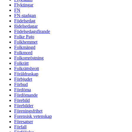
Flyktingar
FN
FN-stadgan
Födelsedag
födelsedagar
Födelsedagsfirande
Folke Pajo
Folkhemmet
Folkmängd
Folkmord
Folkomröstning
Folkrätt
Folkrättsbrott
Föräldraskap
Förbjudet
Förbud
Fördöma
Fördömande
Förebild
Förebilder
Föreningsfrihet
Forensisk vetenskap
Föresatser
Förfall