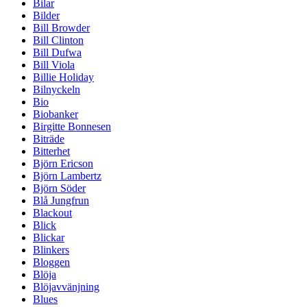
Bilar
Bilder
Bill Browder
Bill Clinton
Bill Dufwa
Bill Viola
Billie Holiday
Bilnyckeln
Bio
Biobanker
Birgitte Bonnesen
Biträde
Bitterhet
Björn Ericson
Björn Lambertz
Björn Söder
Blå Jungfrun
Blackout
Blick
Blickar
Blinkers
Bloggen
Blöja
Blöjavvänjning
Blues