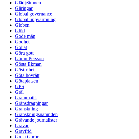
Glädjeämnen
Gliringar
Global governance
Global uppvärmning
Globen
Glöd
Gode män
Godhet
Goliat
Göra gott
Göran Persson
Gösta Ekman
Göstfrihet
Göta hovrätt
Götaplatsen
GPS
Gräl
Grammatik
Gränsdragningar
Granskning
Granskningsnämnden
Grävande journalister
Gravar
Gravfrid
Greta Garbo