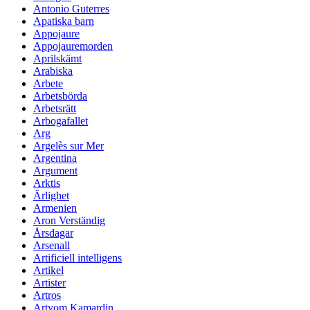
Antonio Guterres
Apatiska barn
Appojaure
Appojauremorden
Aprilskämt
Arabiska
Arbete
Arbetsbörda
Arbetsrätt
Arbogafallet
Arg
Argelès sur Mer
Argentina
Argument
Arktis
Ärlighet
Armenien
Aron Verständig
Årsdagar
Arsenall
Artificiell intelligens
Artikel
Artister
Artros
Artyom Kamardin