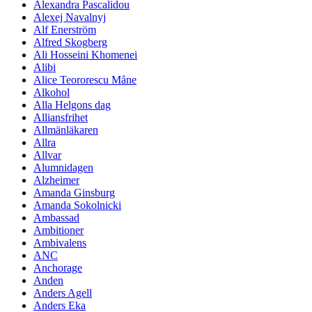
Alexandra Pascalidou
Alexej Navalnyj
Alf Enerström
Alfred Skogberg
Ali Hosseini Khomenei
Alibi
Alice Teororescu Måne
Alkohol
Alla Helgons dag
Alliansfrihet
Allmänläkaren
Allra
Allvar
Alumnidagen
Alzheimer
Amanda Ginsburg
Amanda Sokolnicki
Ambassad
Ambitioner
Ambivalens
ANC
Anchorage
Anden
Anders Agell
Anders Eka