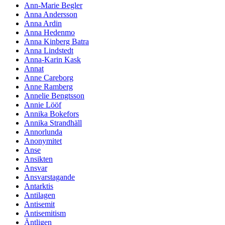
Ann-Marie Begler
Anna Andersson
Anna Ardin
Anna Hedenmo
Anna Kinberg Batra
Anna Lindstedt
Anna-Karin Kask
Annat
Anne Careborg
Anne Ramberg
Annelie Bengtsson
Annie Lööf
Annika Bokefors
Annika Strandhäll
Annorlunda
Anonymitet
Anse
Ansikten
Ansvar
Ansvarstagande
Antarktis
Antilagen
Antisemit
Antisemitism
Äntligen