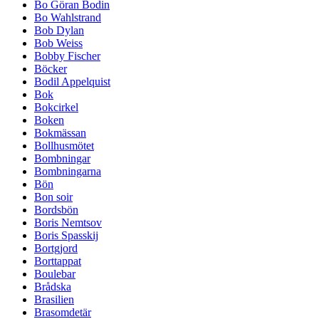
Bo Göran Bodin
Bo Wahlstrand
Bob Dylan
Bob Weiss
Bobby Fischer
Böcker
Bodil Appelquist
Bok
Bokcirkel
Boken
Bokmässan
Bollhusmötet
Bombningar
Bombningarna
Bön
Bon soir
Bordsbön
Boris Nemtsov
Boris Spasskij
Bortgjord
Borttappat
Boulebar
Brådska
Brasilien
Brasomdetär