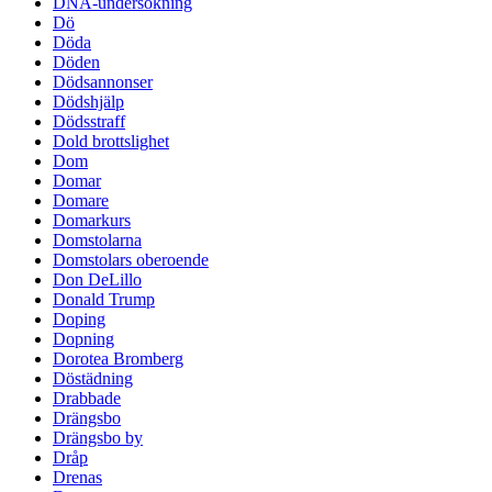
DNA-undersökning
Dö
Döda
Döden
Dödsannonser
Dödshjälp
Dödsstraff
Dold brottslighet
Dom
Domar
Domare
Domarkurs
Domstolarna
Domstolars oberoende
Don DeLillo
Donald Trump
Doping
Dopning
Dorotea Bromberg
Döstädning
Drabbade
Drängsbo
Drängsbo by
Dråp
Drenas