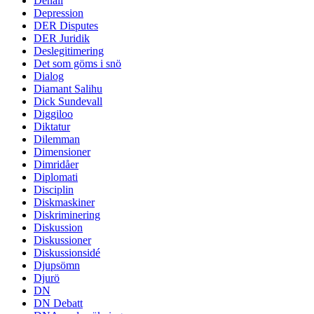
Denali
Depression
DER Disputes
DER Juridik
Deslegitimering
Det som göms i snö
Dialog
Diamant Salihu
Dick Sundevall
Diggiloo
Diktatur
Dilemman
Dimensioner
Dimridåer
Diplomati
Disciplin
Diskmaskiner
Diskriminering
Diskussion
Diskussioner
Diskussionsidé
Djupsömn
Djurö
DN
DN Debatt