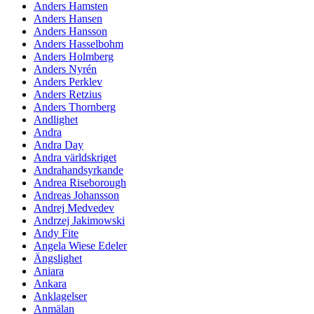
Anders Hamsten
Anders Hansen
Anders Hansson
Anders Hasselbohm
Anders Holmberg
Anders Nyrén
Anders Perklev
Anders Retzius
Anders Thornberg
Andlighet
Andra
Andra Day
Andra världskriget
Andrahandsyrkande
Andrea Riseborough
Andreas Johansson
Andrej Medvedev
Andrzej Jakimowski
Andy Fite
Angela Wiese Edeler
Ängslighet
Aniara
Ankara
Anklagelser
Anmälan