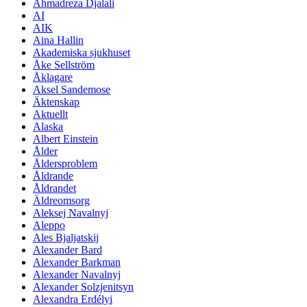
Ahmadreza Djalali
AI
AIK
Aina Hallin
Akademiska sjukhuset
Åke Sellström
Åklagare
Aksel Sandemose
Äktenskap
Aktuellt
Alaska
Albert Einstein
Ålder
Åldersproblem
Åldrande
Åldrandet
Äldreomsorg
Aleksej Navalnyj
Aleppo
Ales Bjaljatskij
Alexander Bard
Alexander Barkman
Alexander Navalnyj
Alexander Solzjenitsyn
Alexandra Erdélyi