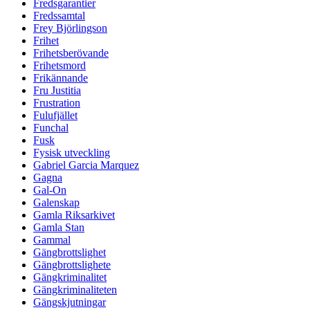
Fredsgarantier
Fredssamtal
Frey Björlingson
Frihet
Frihetsberövande
Frihetsmord
Frikännande
Fru Justitia
Frustration
Fulufjället
Funchal
Fusk
Fysisk utveckling
Gabriel Garcia Marquez
Gagna
Gal-On
Galenskap
Gamla Riksarkivet
Gamla Stan
Gammal
Gängbrottslighet
Gängbrottslighete
Gängkriminalitet
Gängkriminaliteten
Gängskjutningar