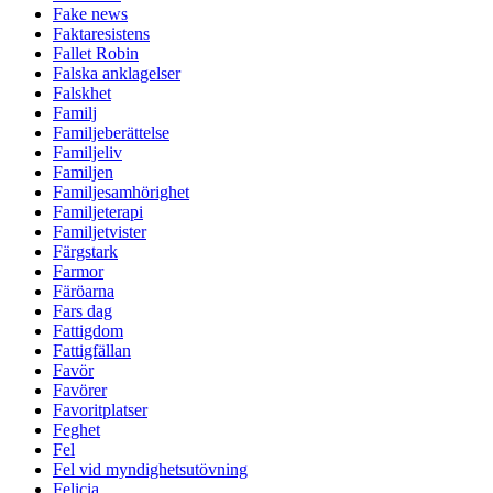
Fake news
Faktaresistens
Fallet Robin
Falska anklagelser
Falskhet
Familj
Familjeberättelse
Familjeliv
Familjen
Familjesamhörighet
Familjeterapi
Familjetvister
Färgstark
Farmor
Färöarna
Fars dag
Fattigdom
Fattigfällan
Favör
Favörer
Favoritplatser
Feghet
Fel
Fel vid myndighetsutövning
Felicia