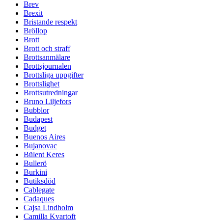
Brev
Brexit
Bristande respekt
Bröllop
Brott
Brott och straff
Brottsanmälare
Brottsjournalen
Brottsliga uppgifter
Brottslighet
Brottsutredningar
Bruno Liljefors
Bubblor
Budapest
Budget
Buenos Aires
Bujanovac
Bülent Keres
Bullerö
Burkini
Butiksdöd
Cablegate
Cadaques
Cajsa Lindholm
Camilla Kvartoft