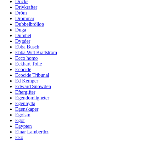
Dricks
Drivkrafter
Dröm
Drömmar
Dubbelbröllop
Duga
Dumhet
Dygder
Ebba Busch
Ebba Witt Brattström
Ecco homo
Eckhart Tolle
Ecocide
Ecocide Tribunal
Ed Kemper
Edward Snowden
Eftergifter
Egendomligheter
Egennytta
Egenskaper
Egoism
Egot
Egypten
Einar Lamberthz
Eko