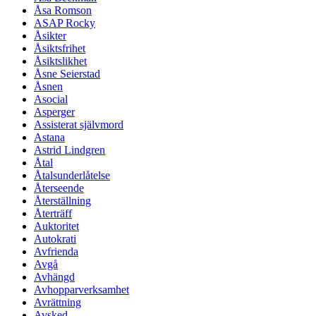
Åsa Romson
ASAP Rocky
Åsikter
Åsiktsfrihet
Åsiktslikhet
Åsne Seierstad
Åsnen
Asocial
Asperger
Assisterat självmord
Astana
Astrid Lindgren
Åtal
Åtalsunderlåtelse
Återseende
Återställning
Återträff
Auktoritet
Autokrati
Avfrienda
Avgå
Avhängd
Avhopparverksamhet
Avrättning
Avsked