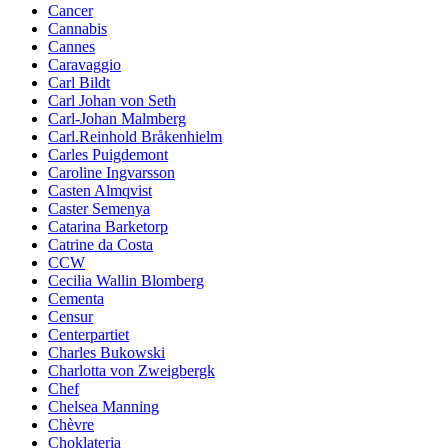
Cancer
Cannabis
Cannes
Caravaggio
Carl Bildt
Carl Johan von Seth
Carl-Johan Malmberg
Carl.Reinhold Bråkenhielm
Carles Puigdemont
Caroline Ingvarsson
Casten Almqvist
Caster Semenya
Catarina Barketorp
Catrine da Costa
CCW
Cecilia Wallin Blomberg
Cementa
Censur
Centerpartiet
Charles Bukowski
Charlotta von Zweigbergk
Chef
Chelsea Manning
Chèvre
Choklateria