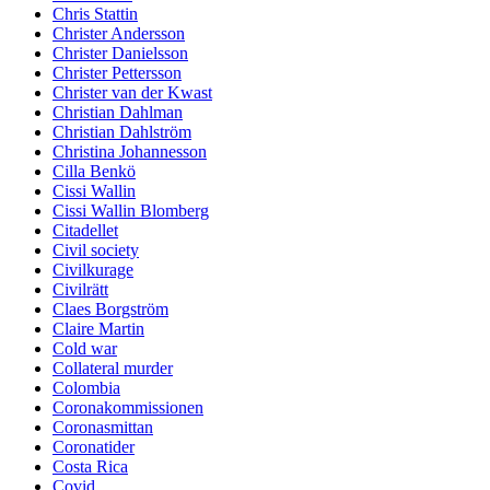
Chris Stattin
Christer Andersson
Christer Danielsson
Christer Pettersson
Christer van der Kwast
Christian Dahlman
Christian Dahlström
Christina Johannesson
Cilla Benkö
Cissi Wallin
Cissi Wallin Blomberg
Citadellet
Civil society
Civilkurage
Civilrätt
Claes Borgström
Claire Martin
Cold war
Collateral murder
Colombia
Coronakommissionen
Coronasmittan
Coronatider
Costa Rica
Covid