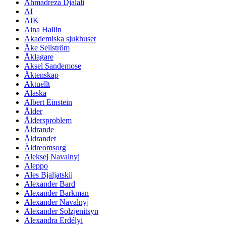
Ahmadreza Djalali
AI
AIK
Aina Hallin
Akademiska sjukhuset
Åke Sellström
Åklagare
Aksel Sandemose
Äktenskap
Aktuellt
Alaska
Albert Einstein
Ålder
Åldersproblem
Åldrande
Åldrandet
Äldreomsorg
Aleksej Navalnyj
Aleppo
Ales Bjaljatskij
Alexander Bard
Alexander Barkman
Alexander Navalnyj
Alexander Solzjenitsyn
Alexandra Erdélyi