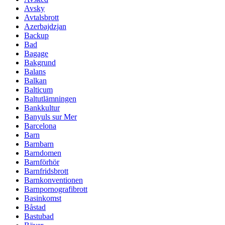
Avsky
Avtalsbrott
Azerbajdzjan
Backup
Bad
Bagage
Bakgrund
Balans
Balkan
Balticum
Baltutlämningen
Bankkultur
Banyuls sur Mer
Barcelona
Barn
Barnbarn
Barndomen
Barnförhör
Barnfridsbrott
Barnkonventionen
Barnpornografibrott
Basinkomst
Båstad
Bastubad