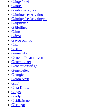
Gängvåldet
Gardet
Gärdslösa kyrka
Gärningsbeskrivning
Gärningsbeskrivningen
Garphyttan
Gåtfullhet
Gåtor
Gåvor
Gåvor och tid
Gaza
GDPR
Gemenskap
Generalförsamlingen
Generationer
Generationsfråga
Generositet
Georgien
Gerda Antti
GFF
Gina Dirawi
Girjas
Glädje
Glädjeämnen
Gliringar