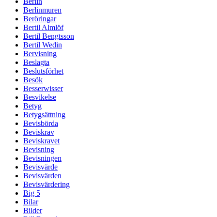
Berlin
Berlinmuren
Beröringar
Bertil Almlöf
Bertil Bengtsson
Bertil Wedin
Bervisning
Beslagta
Beslutsförhet
Besök
Besserwisser
Besvikelse
Betyg
Betygsättning
Bevisbörda
Beviskrav
Beviskravet
Bevisning
Bevisningen
Bevisvärde
Bevisvärden
Bevisvärdering
Big 5
Bilar
Bilder