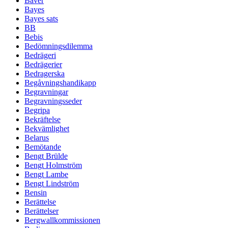
Bäver
Bayes
Bayes sats
BB
Bebis
Bedömningsdilemma
Bedrägeri
Bedrägerier
Bedragerska
Begåvningshandikapp
Begravningar
Begravningsseder
Begripa
Bekräftelse
Bekvämlighet
Belarus
Bemötande
Bengt Brülde
Bengt Holmström
Bengt Lambe
Bengt Lindström
Bensin
Berättelse
Berättelser
Bergwallkommissionen