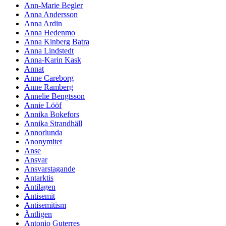
Ann-Marie Begler
Anna Andersson
Anna Ardin
Anna Hedenmo
Anna Kinberg Batra
Anna Lindstedt
Anna-Karin Kask
Annat
Anne Careborg
Anne Ramberg
Annelie Bengtsson
Annie Lööf
Annika Bokefors
Annika Strandhäll
Annorlunda
Anonymitet
Anse
Ansvar
Ansvarstagande
Antarktis
Antilagen
Antisemit
Antisemitism
Äntligen
Antonio Guterres