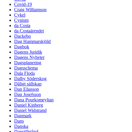
Covid-19
Craig Williamson
Cykel
Cynism
da Costa
da Costaärendet
Dackebo
Dag Hammarskjöld
Dagbok
Dagens Juridik
Dagens Nyheter
Dagsplanering
Dagsschema
Dala Floda
Dalby Söderskog
Dåligt sällskap
Dan Eliasson
Dan Josefsson
Dana Pourkomeylian
Daniel Kinberg
Daniel Widstrand
Danmark
Dans
Danska
Danstillstånd