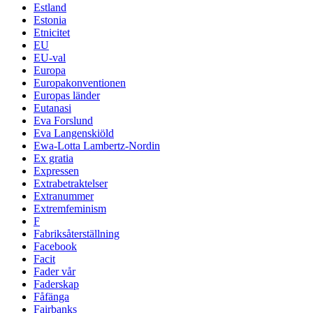
Estland
Estonia
Etnicitet
EU
EU-val
Europa
Europakonventionen
Europas länder
Eutanasi
Eva Forslund
Eva Langenskiöld
Ewa-Lotta Lambertz-Nordin
Ex gratia
Expressen
Extrabetraktelser
Extranummer
Extremfeminism
F
Fabriksåterställning
Facebook
Facit
Fader vår
Faderskap
Fåfänga
Fairbanks