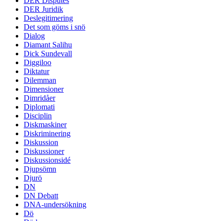
DER Disputes
DER Juridik
Deslegitimering
Det som göms i snö
Dialog
Diamant Salihu
Dick Sundevall
Diggiloo
Diktatur
Dilemman
Dimensioner
Dimridåer
Diplomati
Disciplin
Diskmaskiner
Diskriminering
Diskussion
Diskussioner
Diskussionsidé
Djupsömn
Djurö
DN
DN Debatt
DNA-undersökning
Dö