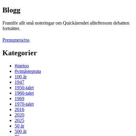
Blogg
Framför allt små noteringar om Quickärendet allteftersom debatten
fortsätter.
Prenumera/rss
Kategorier
#metoo
#vimåsteprata
100 år
1947
1950-talet
1960-talet
1969
1970-talet
2016
2020
2025
50 år
500 år