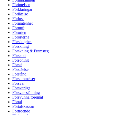
Förhandlingar
Förintelsen
Förklaringar
Förlåtelse
Förlust
Förmätenhet
Förnuft
Förorten
Förorterna
Försiktighet
Forskning
Forskning & Framsteg
Förskott
Försoning
Förstå
Förståelse
Förstånd
Försummelser
Försvar
Försvarligt
Försvarsställning
Försvunna föremål
Förtal
Förtalskassan
Förtroende