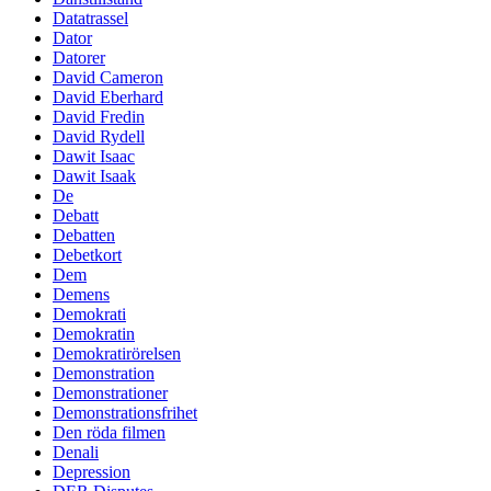
Datatrassel
Dator
Datorer
David Cameron
David Eberhard
David Fredin
David Rydell
Dawit Isaac
Dawit Isaak
De
Debatt
Debatten
Debetkort
Dem
Demens
Demokrati
Demokratin
Demokratirörelsen
Demonstration
Demonstrationer
Demonstrationsfrihet
Den röda filmen
Denali
Depression