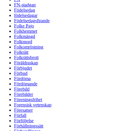
FN-stadgan
Födelsedag
födelsedagar
Födelsedagsfirande
Folke Pajo
Folkhemmet
Folkmängd
Folkmord
Folkomröstning
Folkrätt
Folkrättsbrott
Föräldraskap
Förbjudet
Förbud
Fördöma
Fördömande
Förebild
Förebilder
Föreningsfrihet
Forensisk vetenskap
Föresatser
Förfall
Förföljelse
Förhållningssätt