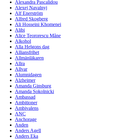
Alexandra Pascalidou
Alexej Navalnyj
Alf Enerström
Alfred Skogberg
Ali Hosseini Khomenei
Alibi
Alice Teororescu Måne
Alkohol
Alla Helgons dag
Alliansfrihet
Allmänläkaren
Allra
Allvar
Alumnidagen
Alzheimer
Amanda Ginsburg
Amanda Sokolnicki
Ambassad
Ambitioner
Ambivalens
ANC
Anchorage
Anden
Anders Agell
Anders Eka