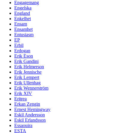
Engagemang
Engelska
England
Enkelhet
Ensam
Ensamhet
Entusiasm
EP
Erbil
Erdogan
Erik Eson
Erik Gandini
Erik Helmerson
Erik Jennische
Erik Lempert
Erik Ullenhag
Erik Wennerström
Erik XIV
Eritrea
Erkan Zengin
Ernest Hemingway
Eskil Andersson
Eskil Erlandsson
Essaouira
ESTA