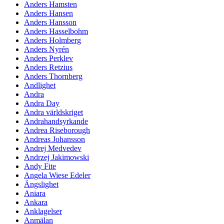
Anders Hamsten
Anders Hansen
Anders Hansson
Anders Hasselbohm
Anders Holmberg
Anders Nyrén
Anders Perklev
Anders Retzius
Anders Thornberg
Andlighet
Andra
Andra Day
Andra världskriget
Andrahandsyrkande
Andrea Riseborough
Andreas Johansson
Andrej Medvedev
Andrzej Jakimowski
Andy Fite
Angela Wiese Edeler
Ängslighet
Aniara
Ankara
Anklagelser
Anmälan