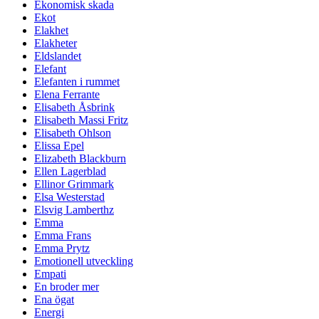
Ekonomisk skada
Ekot
Elakhet
Elakheter
Eldslandet
Elefant
Elefanten i rummet
Elena Ferrante
Elisabeth Åsbrink
Elisabeth Massi Fritz
Elisabeth Ohlson
Elissa Epel
Elizabeth Blackburn
Ellen Lagerblad
Ellinor Grimmark
Elsa Westerstad
Elsvig Lamberthz
Emma
Emma Frans
Emma Prytz
Emotionell utveckling
Empati
En broder mer
Ena ögat
Energi