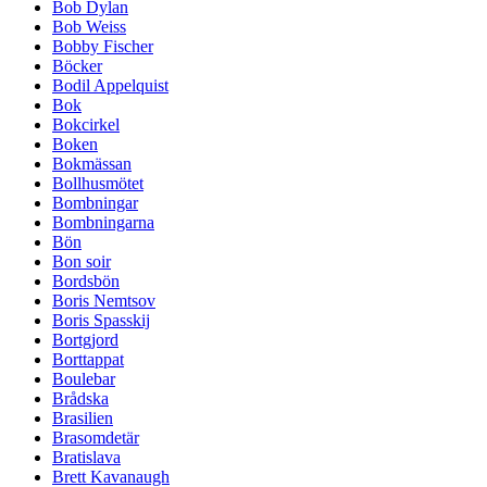
Bob Dylan
Bob Weiss
Bobby Fischer
Böcker
Bodil Appelquist
Bok
Bokcirkel
Boken
Bokmässan
Bollhusmötet
Bombningar
Bombningarna
Bön
Bon soir
Bordsbön
Boris Nemtsov
Boris Spasskij
Bortgjord
Borttappat
Boulebar
Brådska
Brasilien
Brasomdetär
Bratislava
Brett Kavanaugh