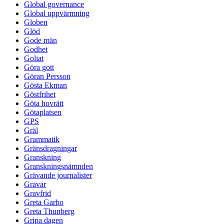
Global governance
Global uppvärmning
Globen
Glöd
Gode män
Godhet
Goliat
Göra gott
Göran Persson
Gösta Ekman
Göstfrihet
Göta hovrätt
Götaplatsen
GPS
Gräl
Grammatik
Gränsdragningar
Granskning
Granskningsnämnden
Grävande journalister
Gravar
Gravfrid
Greta Garbo
Greta Thunberg
Gripa dagen