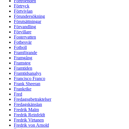
Förtroenden
Förtryck
Förtvivlan
Förundersökning
Förutsättningar
Förvandling
Förvillare
Fostervatten
Fotbesvär
Fotboll
Framförande
Framgång
Framsteg
Framtiden
Framtidsanalys
Francisco Franco
Frank Sheeran
Frankrike
Fred
Fredagsgbetraktelser
Fredagskänslan
Fredrik Malm
Fredrik Reinfeldt
Fredrik Virtanen
Fredrik von Arnold