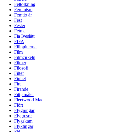
Feltolkning
Feminism
Femtio år
Fest
Fester
Fetma
Fia Iveslätt
FIFA
Filippinerna
Film
Filmcirkeln
Filmer
Filosofi
Filter
Finhet
Fira
Firande
Fittjamålet
Fleetwood Mac
Flört
Flygningar
Flygresor
Flygskam
Flyktingar
FN