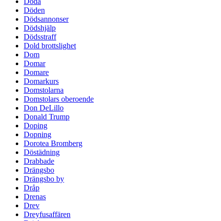
Döda
Döden
Dödsannonser
Dödshjälp
Dödsstraff
Dold brottslighet
Dom
Domar
Domare
Domarkurs
Domstolarna
Domstolars oberoende
Don DeLillo
Donald Trump
Doping
Dopning
Dorotea Bromberg
Döstädning
Drabbade
Drängsbo
Drängsbo by
Dråp
Drenas
Drev
Dreyfusaffären