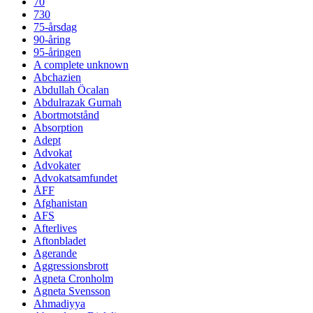
70
730
75-årsdag
90-åring
95-åringen
A complete unknown
Abchazien
Abdullah Öcalan
Abdulrazak Gurnah
Abortmotstånd
Absorption
Adept
Advokat
Advokater
Advokatsamfundet
ÅFF
Afghanistan
AFS
Afterlives
Aftonbladet
Agerande
Aggressionsbrott
Agneta Cronholm
Agneta Svensson
Ahmadiyya