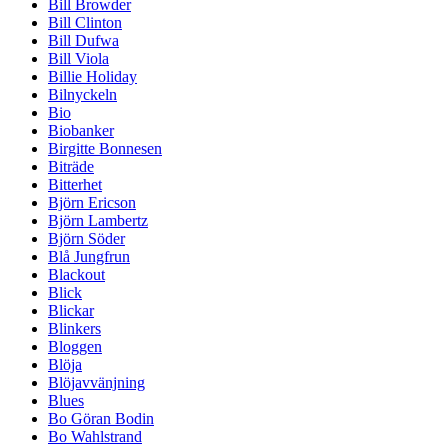
Bill Browder
Bill Clinton
Bill Dufwa
Bill Viola
Billie Holiday
Bilnyckeln
Bio
Biobanker
Birgitte Bonnesen
Biträde
Bitterhet
Björn Ericson
Björn Lambertz
Björn Söder
Blå Jungfrun
Blackout
Blick
Blickar
Blinkers
Bloggen
Blöja
Blöjavvänjning
Blues
Bo Göran Bodin
Bo Wahlstrand