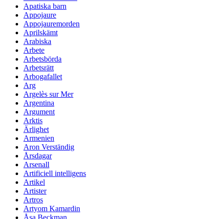
Apatiska barn
Appojaure
Appojauremorden
Aprilskämt
Arabiska
Arbete
Arbetsbörda
Arbetsrätt
Arbogafallet
Arg
Argelès sur Mer
Argentina
Argument
Arktis
Ärlighet
Armenien
Aron Verständig
Årsdagar
Arsenall
Artificiell intelligens
Artikel
Artister
Artros
Artyom Kamardin
Åsa Beckman