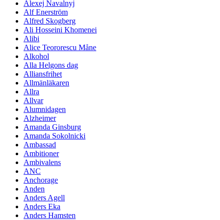
Alexej Navalnyj
Alf Enerström
Alfred Skogberg
Ali Hosseini Khomenei
Alibi
Alice Teororescu Måne
Alkohol
Alla Helgons dag
Alliansfrihet
Allmänläkaren
Allra
Allvar
Alumnidagen
Alzheimer
Amanda Ginsburg
Amanda Sokolnicki
Ambassad
Ambitioner
Ambivalens
ANC
Anchorage
Anden
Anders Agell
Anders Eka
Anders Hamsten