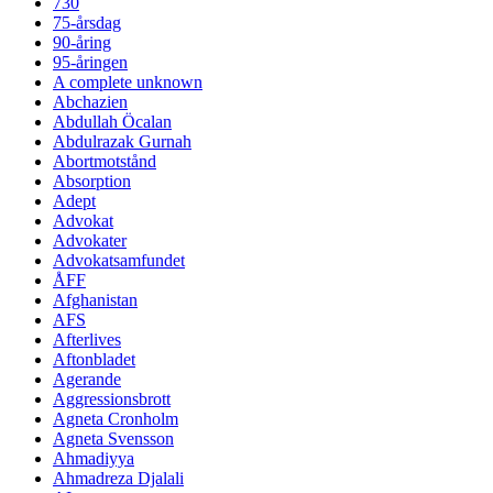
730
75-årsdag
90-åring
95-åringen
A complete unknown
Abchazien
Abdullah Öcalan
Abdulrazak Gurnah
Abortmotstånd
Absorption
Adept
Advokat
Advokater
Advokatsamfundet
ÅFF
Afghanistan
AFS
Afterlives
Aftonbladet
Agerande
Aggressionsbrott
Agneta Cronholm
Agneta Svensson
Ahmadiyya
Ahmadreza Djalali