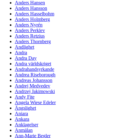
Anders Hansen
Anders Hansson
Anders Hasselbohm
Anders Holmberg
Anders Nyrén
Anders Perklev
Anders Retzius
Anders Thornberg
Andlighet
Andra
Andra Day
Andra världskriget
Andrahandsyrkande
Andrea Riseborough
Andreas Johansson
Andrej Medvedev
Andrzej Jakimowski
Andy Fite
Angela Wiese Edeler
Ängslighet
Aniara
Ankara
Anklagelser
Anmälan
Ann-Marie Begler