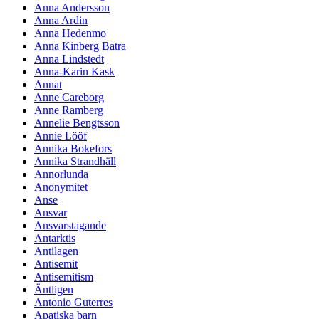
Anna Andersson
Anna Ardin
Anna Hedenmo
Anna Kinberg Batra
Anna Lindstedt
Anna-Karin Kask
Annat
Anne Careborg
Anne Ramberg
Annelie Bengtsson
Annie Lööf
Annika Bokefors
Annika Strandhäll
Annorlunda
Anonymitet
Anse
Ansvar
Ansvarstagande
Antarktis
Antilagen
Antisemit
Antisemitism
Äntligen
Antonio Guterres
Apatiska barn