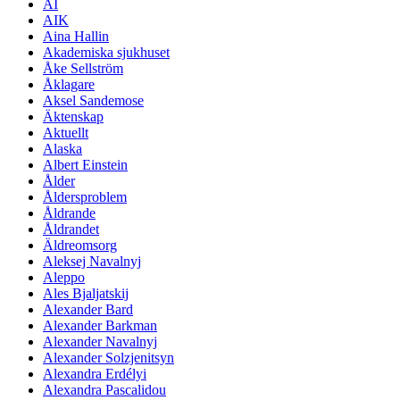
AI
AIK
Aina Hallin
Akademiska sjukhuset
Åke Sellström
Åklagare
Aksel Sandemose
Äktenskap
Aktuellt
Alaska
Albert Einstein
Ålder
Åldersproblem
Åldrande
Åldrandet
Äldreomsorg
Aleksej Navalnyj
Aleppo
Ales Bjaljatskij
Alexander Bard
Alexander Barkman
Alexander Navalnyj
Alexander Solzjenitsyn
Alexandra Erdélyi
Alexandra Pascalidou