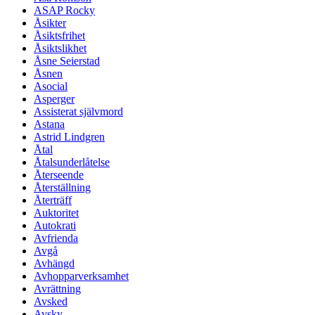
ASAP Rocky
Åsikter
Åsiktsfrihet
Åsiktslikhet
Åsne Seierstad
Åsnen
Asocial
Asperger
Assisterat självmord
Astana
Astrid Lindgren
Åtal
Åtalsunderlåtelse
Återseende
Återställning
Återträff
Auktoritet
Autokrati
Avfrienda
Avgå
Avhängd
Avhopparverksamhet
Avrättning
Avsked
Avsky