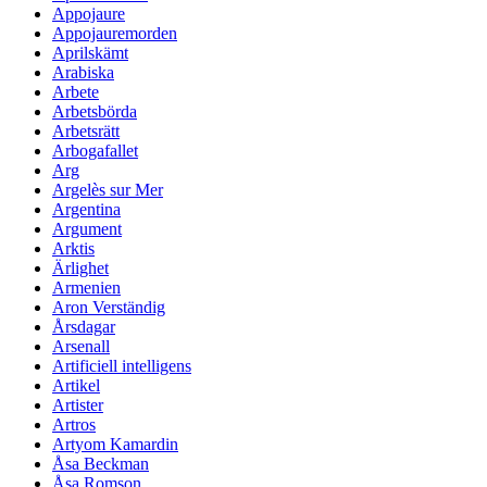
Appojaure
Appojauremorden
Aprilskämt
Arabiska
Arbete
Arbetsbörda
Arbetsrätt
Arbogafallet
Arg
Argelès sur Mer
Argentina
Argument
Arktis
Ärlighet
Armenien
Aron Verständig
Årsdagar
Arsenall
Artificiell intelligens
Artikel
Artister
Artros
Artyom Kamardin
Åsa Beckman
Åsa Romson