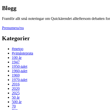
Blogg
Framför allt små noteringar om Quickärendet allteftersom debatten fort
Prenumera/rss
Kategorier
#metoo
#vimåsteprata
100 år
1947
1950-talet
1960-talet
1969
1970-talet
2016
2020
2025
50 år
500 år
70