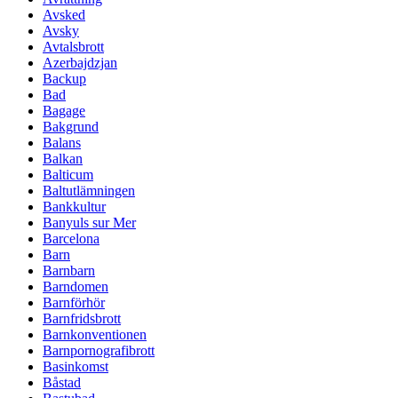
Avsked
Avsky
Avtalsbrott
Azerbajdzjan
Backup
Bad
Bagage
Bakgrund
Balans
Balkan
Balticum
Baltutlämningen
Bankkultur
Banyuls sur Mer
Barcelona
Barn
Barnbarn
Barndomen
Barnförhör
Barnfridsbrott
Barnkonventionen
Barnpornografibrott
Basinkomst
Båstad