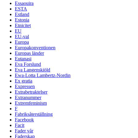
Essaouira
ESTA
Estland
Estonia
Etnicitet
EU
EU-val
Europa
Europakonventionen
Europas länder
Eutanasi
Eva Forslund
Eva Langenskiöld
Ewa-Lotta Lambertz-Nordin
Ex gratia
Expressen
Extrabetraktelser
Extranummer
Extremfeminism
F
Fabriksåterställning
Facebook
Facit
Fader vår
Faderskap