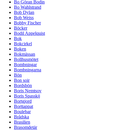
Bo Göran Bodin
Bo Wahlstrand
Bob Dylan
Bob Weiss
Bobby Fischer
Böcker
Bodil Appelquist
Bok
Bokcirkel
Boken
Bokmässan
Bollhusmötet
Bombningar
Bombningarna
Bön
Bon soir
Bordsbön
Boris Nemtsov
Boris Spasskij
Bortgjord
Borttappat
Boulebar
Brådska
Brasilien
Brasomdetär