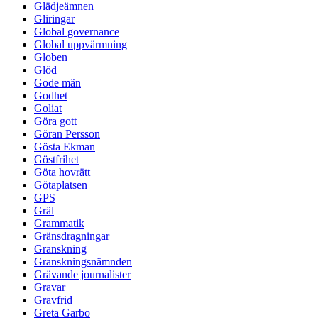
Glädjeämnen
Gliringar
Global governance
Global uppvärmning
Globen
Glöd
Gode män
Godhet
Goliat
Göra gott
Göran Persson
Gösta Ekman
Göstfrihet
Göta hovrätt
Götaplatsen
GPS
Gräl
Grammatik
Gränsdragningar
Granskning
Granskningsnämnden
Grävande journalister
Gravar
Gravfrid
Greta Garbo