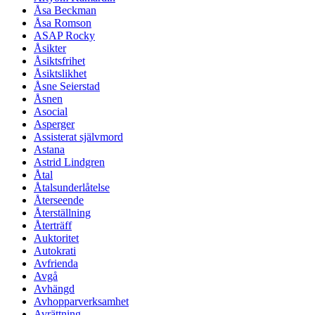
Åsa Beckman
Åsa Romson
ASAP Rocky
Åsikter
Åsiktsfrihet
Åsiktslikhet
Åsne Seierstad
Åsnen
Asocial
Asperger
Assisterat självmord
Astana
Astrid Lindgren
Åtal
Åtalsunderlåtelse
Återseende
Återställning
Återträff
Auktoritet
Autokrati
Avfrienda
Avgå
Avhängd
Avhopparverksamhet
Avrättning