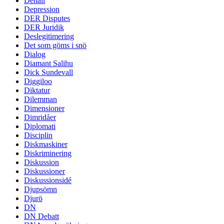
Denali
Depression
DER Disputes
DER Juridik
Deslegitimering
Det som göms i snö
Dialog
Diamant Salihu
Dick Sundevall
Diggiloo
Diktatur
Dilemman
Dimensioner
Dimridåer
Diplomati
Disciplin
Diskmaskiner
Diskriminering
Diskussion
Diskussioner
Diskussionsidé
Djupsömn
Djurö
DN
DN Debatt