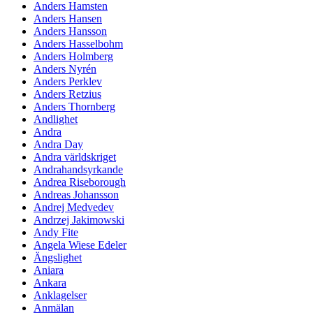
Anders Hamsten
Anders Hansen
Anders Hansson
Anders Hasselbohm
Anders Holmberg
Anders Nyrén
Anders Perklev
Anders Retzius
Anders Thornberg
Andlighet
Andra
Andra Day
Andra världskriget
Andrahandsyrkande
Andrea Riseborough
Andreas Johansson
Andrej Medvedev
Andrzej Jakimowski
Andy Fite
Angela Wiese Edeler
Ängslighet
Aniara
Ankara
Anklagelser
Anmälan