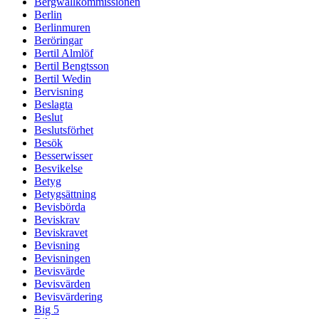
Bergwallkommissionen
Berlin
Berlinmuren
Beröringar
Bertil Almlöf
Bertil Bengtsson
Bertil Wedin
Bervisning
Beslagta
Beslut
Beslutsförhet
Besök
Besserwisser
Besvikelse
Betyg
Betygsättning
Bevisbörda
Beviskrav
Beviskravet
Bevisning
Bevisningen
Bevisvärde
Bevisvärden
Bevisvärdering
Big 5