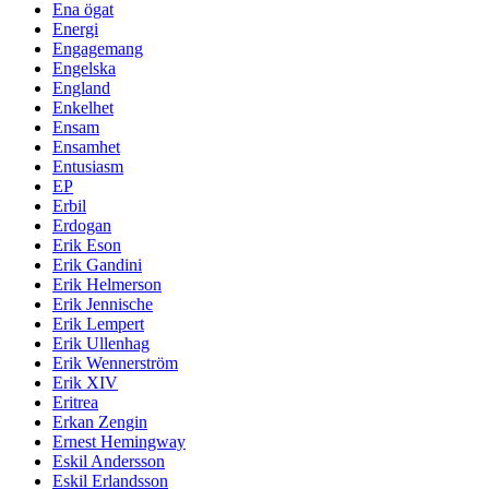
Ena ögat
Energi
Engagemang
Engelska
England
Enkelhet
Ensam
Ensamhet
Entusiasm
EP
Erbil
Erdogan
Erik Eson
Erik Gandini
Erik Helmerson
Erik Jennische
Erik Lempert
Erik Ullenhag
Erik Wennerström
Erik XIV
Eritrea
Erkan Zengin
Ernest Hemingway
Eskil Andersson
Eskil Erlandsson