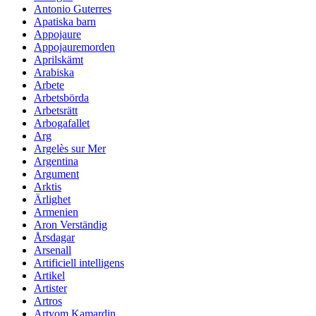
Antonio Guterres
Apatiska barn
Appojaure
Appojauremorden
Aprilskämt
Arabiska
Arbete
Arbetsbörda
Arbetsrätt
Arbogafallet
Arg
Argelès sur Mer
Argentina
Argument
Arktis
Ärlighet
Armenien
Aron Verständig
Årsdagar
Arsenall
Artificiell intelligens
Artikel
Artister
Artros
Artyom Kamardin