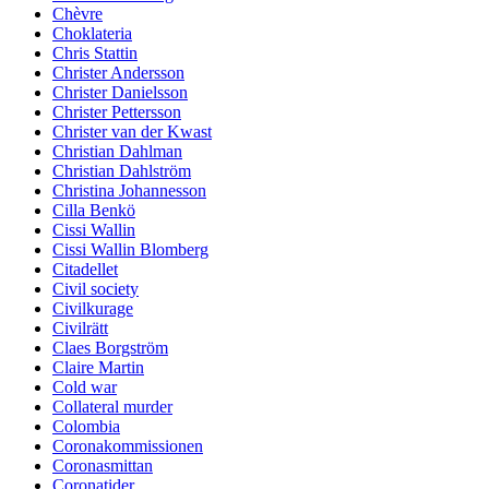
Chèvre
Choklateria
Chris Stattin
Christer Andersson
Christer Danielsson
Christer Pettersson
Christer van der Kwast
Christian Dahlman
Christian Dahlström
Christina Johannesson
Cilla Benkö
Cissi Wallin
Cissi Wallin Blomberg
Citadellet
Civil society
Civilkurage
Civilrätt
Claes Borgström
Claire Martin
Cold war
Collateral murder
Colombia
Coronakommissionen
Coronasmittan
Coronatider