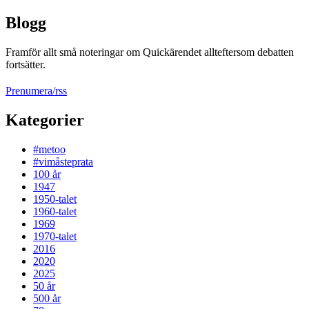
Blogg
Framför allt små noteringar om Quickärendet allteftersom debatten
fortsätter.
Prenumera/rss
Kategorier
#metoo
#vimåsteprata
100 år
1947
1950-talet
1960-talet
1969
1970-talet
2016
2020
2025
50 år
500 år