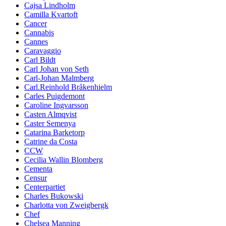
Cajsa Lindholm
Camilla Kvartoft
Cancer
Cannabis
Cannes
Caravaggio
Carl Bildt
Carl Johan von Seth
Carl-Johan Malmberg
Carl.Reinhold Bråkenhielm
Carles Puigdemont
Caroline Ingvarsson
Casten Almqvist
Caster Semenya
Catarina Barketorp
Catrine da Costa
CCW
Cecilia Wallin Blomberg
Cementa
Censur
Centerpartiet
Charles Bukowski
Charlotta von Zweigbergk
Chef
Chelsea Manning