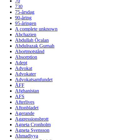
70
730
75-årsdag
90-åring
95-åringen
A complete unknown
Abchazien
Abdullah Öcalan
Abdulrazak Gurnah
Abortmotstånd
Absorption
Adept
Advokat
Advokater
Advokatsamfundet
ÅFF
Afghanistan
AFS
Afterlives
Aftonbladet
Agerande
Aggressionsbrott
Agneta Cronholm
Agneta Svensson
Ahmadiyya