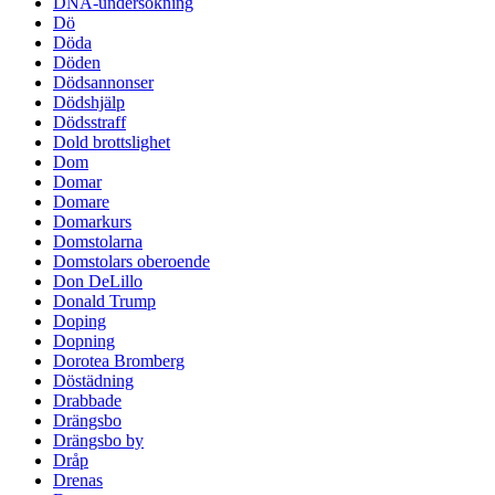
DNA-undersökning
Dö
Döda
Döden
Dödsannonser
Dödshjälp
Dödsstraff
Dold brottslighet
Dom
Domar
Domare
Domarkurs
Domstolarna
Domstolars oberoende
Don DeLillo
Donald Trump
Doping
Dopning
Dorotea Bromberg
Döstädning
Drabbade
Drängsbo
Drängsbo by
Dråp
Drenas