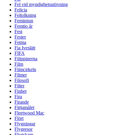
Fel vid myndighetsutövning
Felicia
Feltolkning
Feminism
Femtio år
Fest
Fester
Fetma
Fia Iveslätt
FIFA
Filippinerna
Film
Filmcirkeln
Filmer
Filosofi
Filter
Finhet
Fira
Firande
Fittjamålet
Fleetwood Mac
Flört
Flygningar
Flygresor
Flygskam