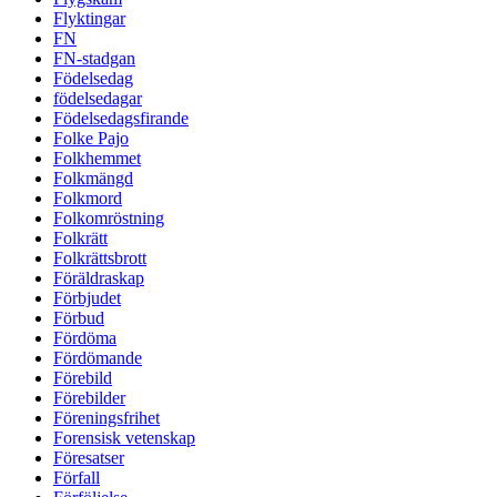
Flyktingar
FN
FN-stadgan
Födelsedag
födelsedagar
Födelsedagsfirande
Folke Pajo
Folkhemmet
Folkmängd
Folkmord
Folkomröstning
Folkrätt
Folkrättsbrott
Föräldraskap
Förbjudet
Förbud
Fördöma
Fördömande
Förebild
Förebilder
Föreningsfrihet
Forensisk vetenskap
Föresatser
Förfall