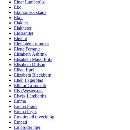
Einar Lamberthz
Eko
Ekonomisk skada
Ekot
Elakhet
Elakheter
Eldslandet
Elefant
Elefanten i rummet
Elena Ferrante
Elisabeth Åsbrink
Elisabeth Massi Fritz
Elisabeth Ohlson
Elissa Epel
Elizabeth Blackburn
Ellen Lagerblad
Ellinor Grimmark
Elsa Westerstad
Elsvig Lamberthz
Emma
Emma Frans
Emma Prytz
Emotionell utveckling
Empati
En broder mer