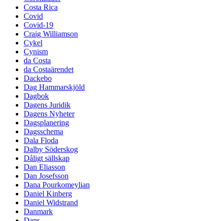
Costa Rica
Covid
Covid-19
Craig Williamson
Cykel
Cynism
da Costa
da Costaärendet
Dackebo
Dag Hammarskjöld
Dagbok
Dagens Juridik
Dagens Nyheter
Dagsplanering
Dagsschema
Dala Floda
Dalby Söderskog
Dåligt sällskap
Dan Eliasson
Dan Josefsson
Dana Pourkomeylian
Daniel Kinberg
Daniel Widstrand
Danmark
Dans