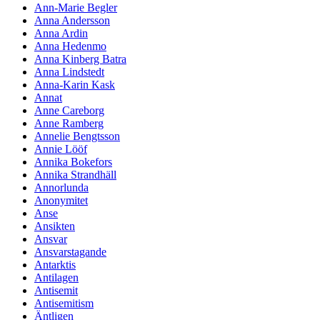
Ann-Marie Begler
Anna Andersson
Anna Ardin
Anna Hedenmo
Anna Kinberg Batra
Anna Lindstedt
Anna-Karin Kask
Annat
Anne Careborg
Anne Ramberg
Annelie Bengtsson
Annie Lööf
Annika Bokefors
Annika Strandhäll
Annorlunda
Anonymitet
Anse
Ansikten
Ansvar
Ansvarstagande
Antarktis
Antilagen
Antisemit
Antisemitism
Äntligen