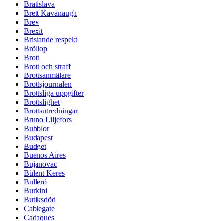
Bratislava
Brett Kavanaugh
Brev
Brexit
Bristande respekt
Bröllop
Brott
Brott och straff
Brottsanmälare
Brottsjournalen
Brottsliga uppgifter
Brottslighet
Brottsutredningar
Bruno Liljefors
Bubblor
Budapest
Budget
Buenos Aires
Bujanovac
Bülent Keres
Bullerö
Burkini
Butiksdöd
Cablegate
Cadaques