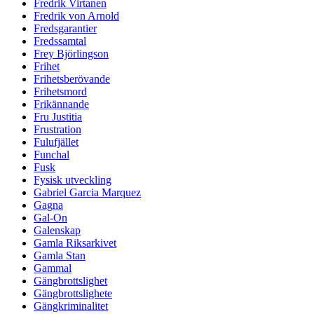
Fredrik Virtanen
Fredrik von Arnold
Fredsgarantier
Fredssamtal
Frey Björlingson
Frihet
Frihetsberövande
Frihetsmord
Frikännande
Fru Justitia
Frustration
Fulufjället
Funchal
Fusk
Fysisk utveckling
Gabriel Garcia Marquez
Gagna
Gal-On
Galenskap
Gamla Riksarkivet
Gamla Stan
Gammal
Gängbrottslighet
Gängbrottslighete
Gängkriminalitet