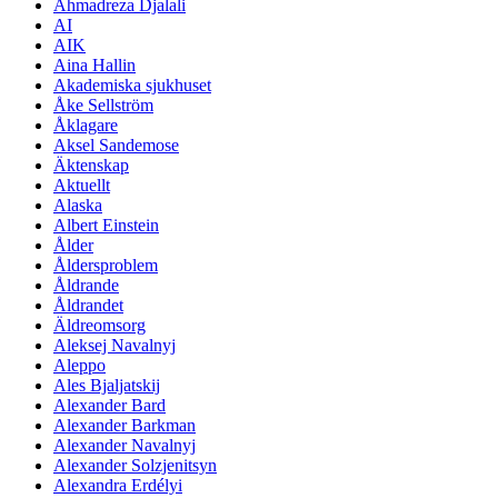
Ahmadreza Djalali
AI
AIK
Aina Hallin
Akademiska sjukhuset
Åke Sellström
Åklagare
Aksel Sandemose
Äktenskap
Aktuellt
Alaska
Albert Einstein
Ålder
Åldersproblem
Åldrande
Åldrandet
Äldreomsorg
Aleksej Navalnyj
Aleppo
Ales Bjaljatskij
Alexander Bard
Alexander Barkman
Alexander Navalnyj
Alexander Solzjenitsyn
Alexandra Erdélyi