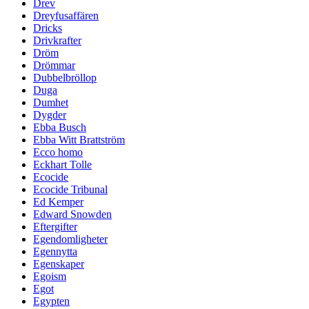
Drev
Dreyfusaffären
Dricks
Drivkrafter
Dröm
Drömmar
Dubbelbröllop
Duga
Dumhet
Dygder
Ebba Busch
Ebba Witt Brattström
Ecco homo
Eckhart Tolle
Ecocide
Ecocide Tribunal
Ed Kemper
Edward Snowden
Eftergifter
Egendomligheter
Egennytta
Egenskaper
Egoism
Egot
Egypten