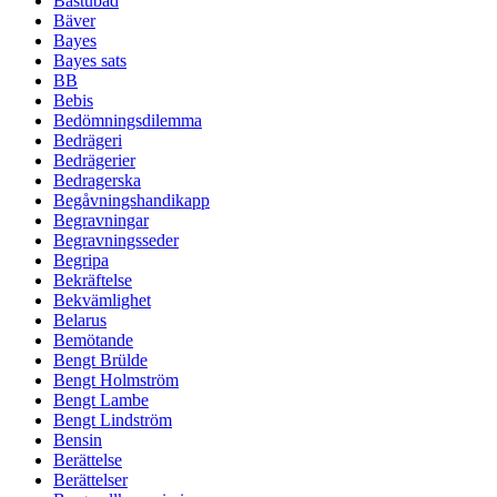
Bastubad
Bäver
Bayes
Bayes sats
BB
Bebis
Bedömningsdilemma
Bedrägeri
Bedrägerier
Bedragerska
Begåvningshandikapp
Begravningar
Begravningsseder
Begripa
Bekräftelse
Bekvämlighet
Belarus
Bemötande
Bengt Brülde
Bengt Holmström
Bengt Lambe
Bengt Lindström
Bensin
Berättelse
Berättelser