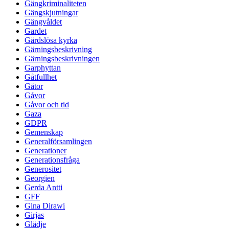
Gängkriminaliteten
Gängskjutningar
Gängvåldet
Gardet
Gärdslösa kyrka
Gärningsbeskrivning
Gärningsbeskrivningen
Garphyttan
Gåtfullhet
Gåtor
Gåvor
Gåvor och tid
Gaza
GDPR
Gemenskap
Generalförsamlingen
Generationer
Generationsfråga
Generositet
Georgien
Gerda Antti
GFF
Gina Dirawi
Girjas
Glädje