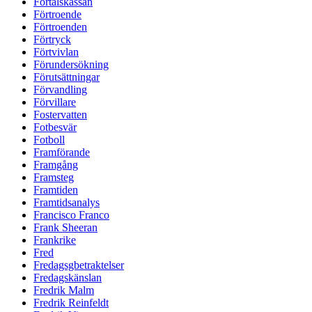
Förtalskassan
Förtroende
Förtroenden
Förtryck
Förtvivlan
Förundersökning
Förutsättningar
Förvandling
Förvillare
Fostervatten
Fotbesvär
Fotboll
Framförande
Framgång
Framsteg
Framtiden
Framtidsanalys
Francisco Franco
Frank Sheeran
Frankrike
Fred
Fredagsgbetraktelser
Fredagskänslan
Fredrik Malm
Fredrik Reinfeldt