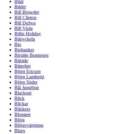
Bilar
Bilder
Bill Browder
Bill Clinton
Bill Dufwa
Bill Viola
Billie Holiday
Bilnyckeln
Bio
Biobanker
Birgitte Bonnesen
Biträde
Bitterhet
Björn Ericson
Björn Lambertz
Björn Söder
Blå Jungfrun
Blackout
Blick
Blickar
Blinkers
Bloggen
Blöja
Blöjavvänjning
Blues