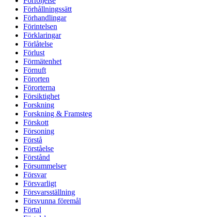
Förföljelse
Förhållningssätt
Förhandlingar
Förintelsen
Förklaringar
Förlåtelse
Förlust
Förmätenhet
Förnuft
Förorten
Förorterna
Försiktighet
Forskning
Forskning & Framsteg
Förskott
Försoning
Förstå
Förståelse
Förstånd
Försummelser
Försvar
Försvarligt
Försvarsställning
Försvunna föremål
Förtal