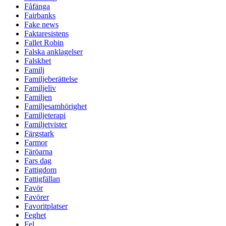
Fåfänga
Fairbanks
Fake news
Faktaresistens
Fallet Robin
Falska anklagelser
Falskhet
Familj
Familjeberättelse
Familjeliv
Familjen
Familjesamhörighet
Familjeterapi
Familjetvister
Färgstark
Farmor
Färöarna
Fars dag
Fattigdom
Fattigfällan
Favör
Favörer
Favoritplatser
Feghet
Fel