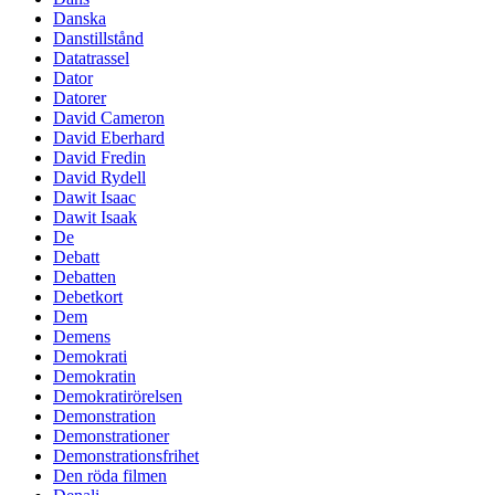
Danska
Danstillstånd
Datatrassel
Dator
Datorer
David Cameron
David Eberhard
David Fredin
David Rydell
Dawit Isaac
Dawit Isaak
De
Debatt
Debatten
Debetkort
Dem
Demens
Demokrati
Demokratin
Demokratirörelsen
Demonstration
Demonstrationer
Demonstrationsfrihet
Den röda filmen