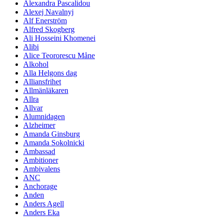
Alexandra Pascalidou
Alexej Navalnyj
Alf Enerström
Alfred Skogberg
Ali Hosseini Khomenei
Alibi
Alice Teororescu Måne
Alkohol
Alla Helgons dag
Alliansfrihet
Allmänläkaren
Allra
Allvar
Alumnidagen
Alzheimer
Amanda Ginsburg
Amanda Sokolnicki
Ambassad
Ambitioner
Ambivalens
ANC
Anchorage
Anden
Anders Agell
Anders Eka