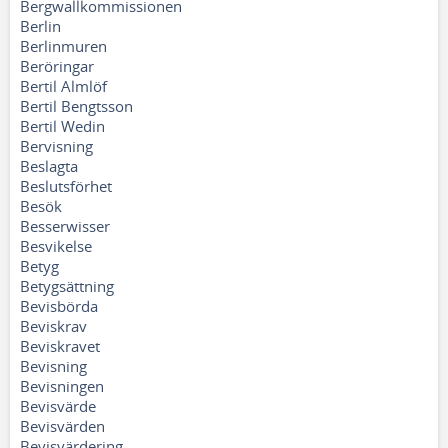
Bergwallkommissionen
Berlin
Berlinmuren
Beröringar
Bertil Almlöf
Bertil Bengtsson
Bertil Wedin
Bervisning
Beslagta
Beslutsförhet
Besök
Besserwisser
Besvikelse
Betyg
Betygsättning
Bevisbörda
Beviskrav
Beviskravet
Bevisning
Bevisningen
Bevisvärde
Bevisvärden
Bevisvärdering