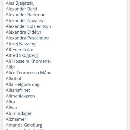
Ales Bjaljatskij
Alexander Bard
Alexander Barkman
Alexander Navalnyj
Alexander Solzjenitsyn
Alexandra Erdélyi
Alexandra Pascalidou
Alexej Navalnyj
Alf Enerström
Alfred Skogberg
Ali Hosseini Khomenei
Alibi
Alice Teororescu Måne
Alkohol
Alla Helgons dag
Alliansfrihet
Allmänläkaren
Allra
Allvar
Alumnidagen
Alzheimer
Amanda Ginsburg