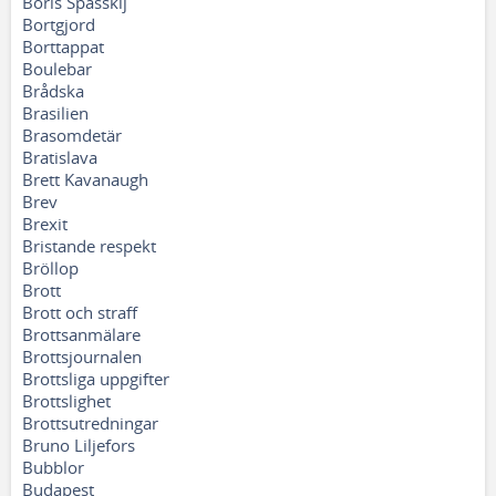
Boris Spasskij
Bortgjord
Borttappat
Boulebar
Brådska
Brasilien
Brasomdetär
Bratislava
Brett Kavanaugh
Brev
Brexit
Bristande respekt
Bröllop
Brott
Brott och straff
Brottsanmälare
Brottsjournalen
Brottsliga uppgifter
Brottslighet
Brottsutredningar
Bruno Liljefors
Bubblor
Budapest