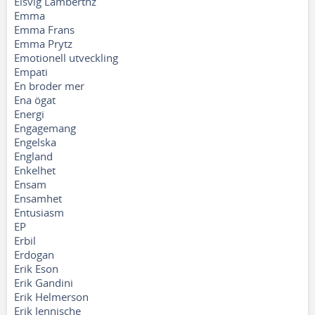
Elsvig Lamberthz
Emma
Emma Frans
Emma Prytz
Emotionell utveckling
Empati
En broder mer
Ena ögat
Energi
Engagemang
Engelska
England
Enkelhet
Ensam
Ensamhet
Entusiasm
EP
Erbil
Erdogan
Erik Eson
Erik Gandini
Erik Helmerson
Erik Jennische