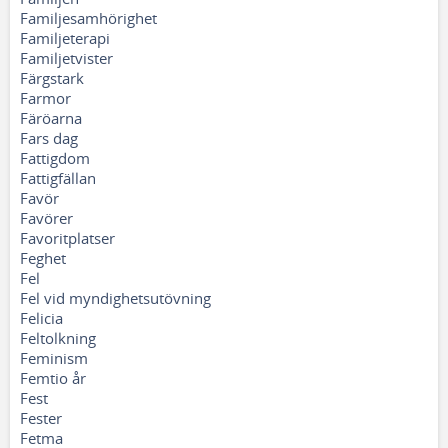
Familjesamhörighet
Familjeterapi
Familjetvister
Färgstark
Farmor
Färöarna
Fars dag
Fattigdom
Fattigfällan
Favör
Favörer
Favoritplatser
Feghet
Fel
Fel vid myndighetsutövning
Felicia
Feltolkning
Feminism
Femtio år
Fest
Fester
Fetma