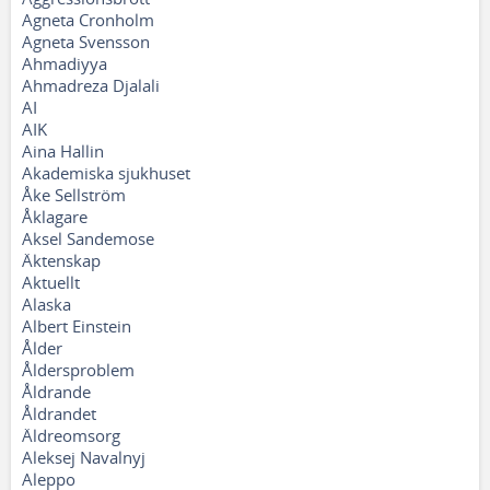
Agneta Cronholm
Agneta Svensson
Ahmadiyya
Ahmadreza Djalali
AI
AIK
Aina Hallin
Akademiska sjukhuset
Åke Sellström
Åklagare
Aksel Sandemose
Äktenskap
Aktuellt
Alaska
Albert Einstein
Ålder
Åldersproblem
Åldrande
Åldrandet
Äldreomsorg
Aleksej Navalnyj
Aleppo