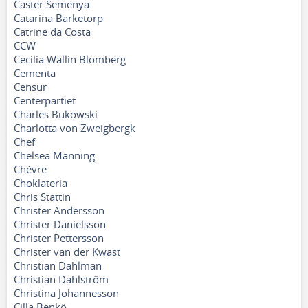
Caster Semenya
Catarina Barketorp
Catrine da Costa
CCW
Cecilia Wallin Blomberg
Cementa
Censur
Centerpartiet
Charles Bukowski
Charlotta von Zweigbergk
Chef
Chelsea Manning
Chèvre
Choklateria
Chris Stattin
Christer Andersson
Christer Danielsson
Christer Pettersson
Christer van der Kwast
Christian Dahlman
Christian Dahlström
Christina Johannesson
Cilla Benkö