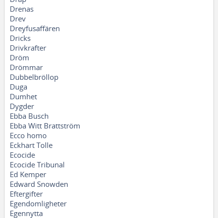
Drenas
Drev
Dreyfusaffären
Dricks
Drivkrafter
Dröm
Drömmar
Dubbelbröllop
Duga
Dumhet
Dygder
Ebba Busch
Ebba Witt Brattström
Ecco homo
Eckhart Tolle
Ecocide
Ecocide Tribunal
Ed Kemper
Edward Snowden
Eftergifter
Egendomligheter
Egennytta