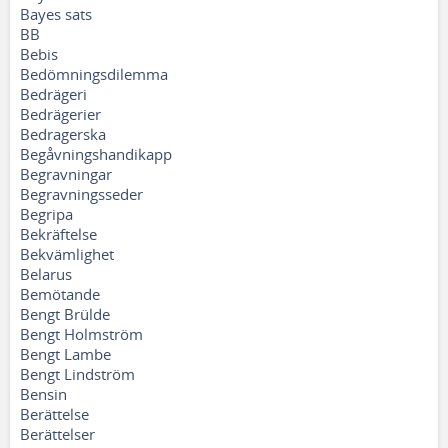
Bayes sats
BB
Bebis
Bedömningsdilemma
Bedrägeri
Bedrägerier
Bedragerska
Begåvningshandikapp
Begravningar
Begravningsseder
Begripa
Bekräftelse
Bekvämlighet
Belarus
Bemötande
Bengt Brülde
Bengt Holmström
Bengt Lambe
Bengt Lindström
Bensin
Berättelse
Berättelser