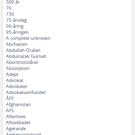
500 år
70
730
75-årsdag
90-åring
95-åringen
A complete unknown
Abchazien
Abdullah Öcalan
Abdulrazak Gurnah
Abortmotstånd
Absorption
Adept
Advokat
Advokater
Advokatsamfundet
ÅFF
Afghanistan
AFS
Afterlives
Aftonbladet
Agerande
Aggressionsbrott