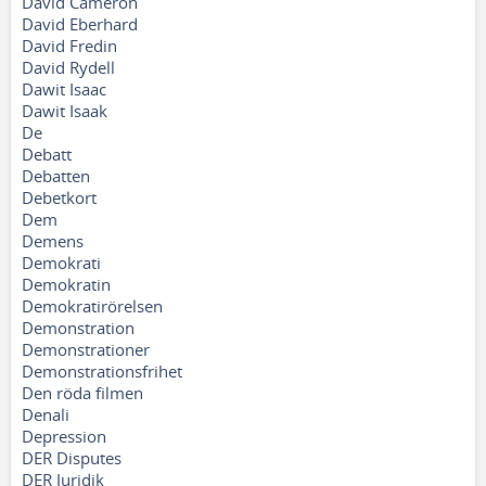
David Cameron
David Eberhard
David Fredin
David Rydell
Dawit Isaac
Dawit Isaak
De
Debatt
Debatten
Debetkort
Dem
Demens
Demokrati
Demokratin
Demokratirörelsen
Demonstration
Demonstrationer
Demonstrationsfrihet
Den röda filmen
Denali
Depression
DER Disputes
DER Juridik