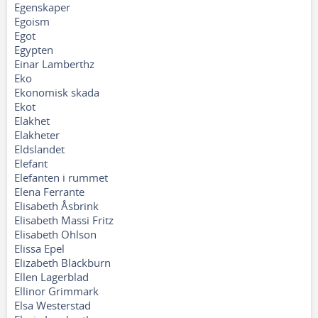
Egenskaper
Egoism
Egot
Egypten
Einar Lamberthz
Eko
Ekonomisk skada
Ekot
Elakhet
Elakheter
Eldslandet
Elefant
Elefanten i rummet
Elena Ferrante
Elisabeth Åsbrink
Elisabeth Massi Fritz
Elisabeth Ohlson
Elissa Epel
Elizabeth Blackburn
Ellen Lagerblad
Ellinor Grimmark
Elsa Westerstad