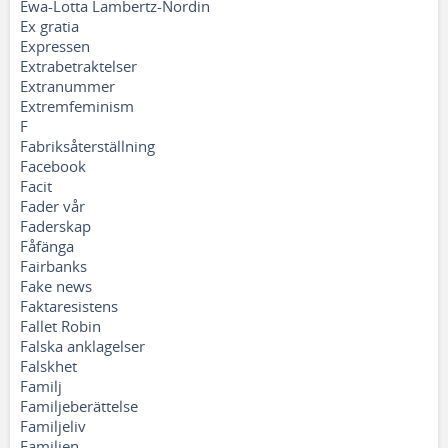
Ewa-Lotta Lambertz-Nordin
Ex gratia
Expressen
Extrabetraktelser
Extranummer
Extremfeminism
F
Fabriksåterställning
Facebook
Facit
Fader vår
Faderskap
Fåfänga
Fairbanks
Fake news
Faktaresistens
Fallet Robin
Falska anklagelser
Falskhet
Familj
Familjeberättelse
Familjeliv
Familjen