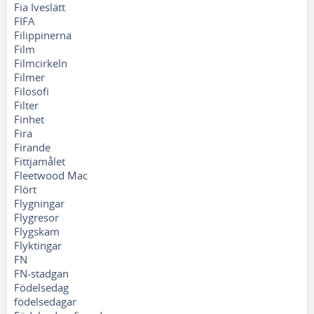
Fia Iveslätt
FIFA
Filippinerna
Film
Filmcirkeln
Filmer
Filosofi
Filter
Finhet
Fira
Firande
Fittjamålet
Fleetwood Mac
Flört
Flygningar
Flygresor
Flygskam
Flyktingar
FN
FN-stadgan
Födelsedag
födelsedagar