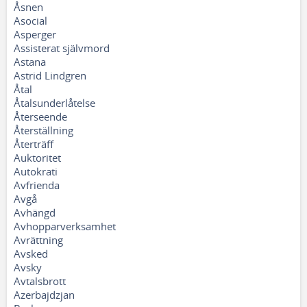
Åsnen
Asocial
Asperger
Assisterat självmord
Astana
Astrid Lindgren
Åtal
Åtalsunderlåtelse
Återseende
Återställning
Återträff
Auktoritet
Autokrati
Avfrienda
Avgå
Avhängd
Avhopparverksamhet
Avrättning
Avsked
Avsky
Avtalsbrott
Azerbajdzjan