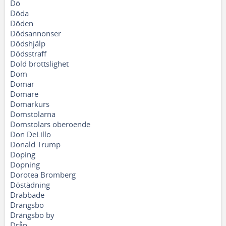
Dö
Döda
Döden
Dödsannonser
Dödshjälp
Dödsstraff
Dold brottslighet
Dom
Domar
Domare
Domarkurs
Domstolarna
Domstolars oberoende
Don DeLillo
Donald Trump
Doping
Dopning
Dorotea Bromberg
Döstädning
Drabbade
Drängsbo
Drängsbo by
Dråp