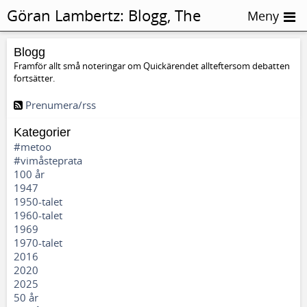
Göran Lambertz:
Blogg, The
Meny
square
Blogg
Framför allt små noteringar om Quickärendet allteftersom debatten
fortsätter.
Prenumera/rss
Kategorier
#metoo
#vimåsteprata
100 år
1947
1950-talet
1960-talet
1969
1970-talet
2016
2020
2025
50 år