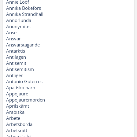
Annie Lööf
Annika Bokefors
Annika Strandhäll
Annorlunda
Anonymitet
Anse
Ansvar
Ansvarstagande
Antarktis
Antilagen
Antisemit
Antisemitism
Äntligen
Antonio Guterres
Apatiska barn
Appojaure
Appojauremorden
Aprilskämt
Arabiska
Arbete
Arbetsbörda
Arbetsrätt
Arbogafallet