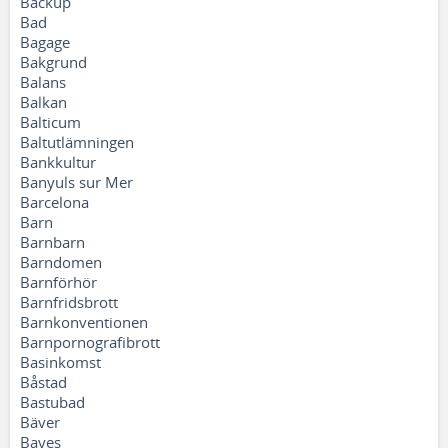
Backup
Bad
Bagage
Bakgrund
Balans
Balkan
Balticum
Baltutlämningen
Bankkultur
Banyuls sur Mer
Barcelona
Barn
Barnbarn
Barndomen
Barnförhör
Barnfridsbrott
Barnkonventionen
Barnpornografibrott
Basinkomst
Båstad
Bastubad
Bäver
Bayes