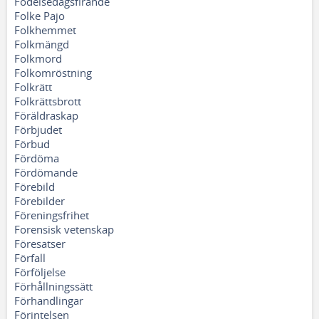
Födelsedagsfirande
Folke Pajo
Folkhemmet
Folkmängd
Folkmord
Folkomröstning
Folkrätt
Folkrättsbrott
Föräldraskap
Förbjudet
Förbud
Fördöma
Fördömande
Förebild
Förebilder
Föreningsfrihet
Forensisk vetenskap
Föresatser
Förfall
Förföljelse
Förhållningssätt
Förhandlingar
Förintelsen