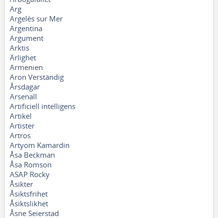
Arg
Argelès sur Mer
Argentina
Argument
Arktis
Ärlighet
Armenien
Aron Verständig
Årsdagar
Arsenall
Artificiell intelligens
Artikel
Artister
Artros
Artyom Kamardin
Åsa Beckman
Åsa Romson
ASAP Rocky
Åsikter
Åsiktsfrihet
Åsiktslikhet
Åsne Seierstad