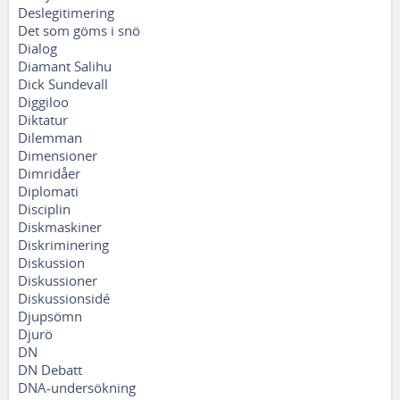
Deslegitimering
Det som göms i snö
Dialog
Diamant Salihu
Dick Sundevall
Diggiloo
Diktatur
Dilemman
Dimensioner
Dimridåer
Diplomati
Disciplin
Diskmaskiner
Diskriminering
Diskussion
Diskussioner
Diskussionsidé
Djupsömn
Djurö
DN
DN Debatt
DNA-undersökning