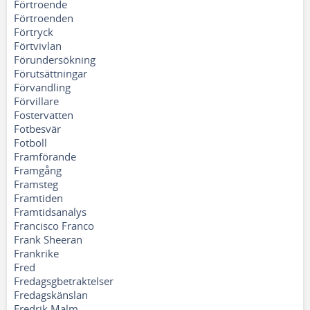
Förtroende
Förtroenden
Förtryck
Förtvivlan
Förundersökning
Förutsättningar
Förvandling
Förvillare
Fostervatten
Fotbesvär
Fotboll
Framförande
Framgång
Framsteg
Framtiden
Framtidsanalys
Francisco Franco
Frank Sheeran
Frankrike
Fred
Fredagsgbetraktelser
Fredagskänslan
Fredrik Malm