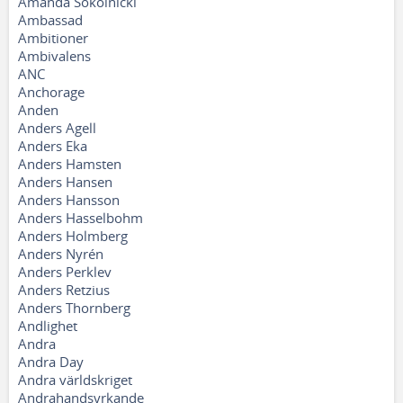
Amanda Sokolnicki
Ambassad
Ambitioner
Ambivalens
ANC
Anchorage
Anden
Anders Agell
Anders Eka
Anders Hamsten
Anders Hansen
Anders Hansson
Anders Hasselbohm
Anders Holmberg
Anders Nyrén
Anders Perklev
Anders Retzius
Anders Thornberg
Andlighet
Andra
Andra Day
Andra världskriget
Andrahandsyrkande