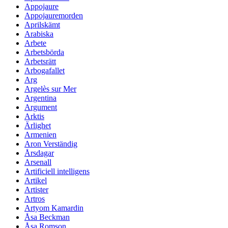
Appojaure
Appojauremorden
Aprilskämt
Arabiska
Arbete
Arbetsbörda
Arbetsrätt
Arbogafallet
Arg
Argelès sur Mer
Argentina
Argument
Arktis
Ärlighet
Armenien
Aron Verständig
Årsdagar
Arsenall
Artificiell intelligens
Artikel
Artister
Artros
Artyom Kamardin
Åsa Beckman
Åsa Romson