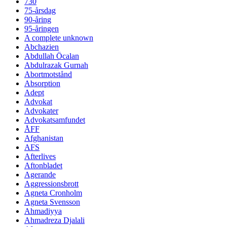
730
75-årsdag
90-åring
95-åringen
A complete unknown
Abchazien
Abdullah Öcalan
Abdulrazak Gurnah
Abortmotstånd
Absorption
Adept
Advokat
Advokater
Advokatsamfundet
ÅFF
Afghanistan
AFS
Afterlives
Aftonbladet
Agerande
Aggressionsbrott
Agneta Cronholm
Agneta Svensson
Ahmadiyya
Ahmadreza Djalali