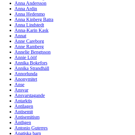
Anna Andersson
Anna Ardin
Anna Hedenmo
Anna Kinberg Batra
Anna Lindstedt
Anna-Karin Kask
Annat
Anne Careborg
Anne Ramberg
Annelie Bengtsson
Annie Lööf
Annika Bokefors
Annika Strandhäll
Annorlunda
Anonymitet
Anse
Ansvar
Ansvarstagande
Antarktis
Antilagen
Antisemit
Antisemitism
Äntligen
Antonio Guterres
Apatiska barn