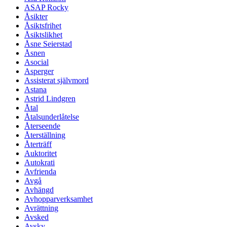
ASAP Rocky
Åsikter
Åsiktsfrihet
Åsiktslikhet
Åsne Seierstad
Åsnen
Asocial
Asperger
Assisterat självmord
Astana
Astrid Lindgren
Åtal
Åtalsunderlåtelse
Återseende
Återställning
Återträff
Auktoritet
Autokrati
Avfrienda
Avgå
Avhängd
Avhopparverksamhet
Avrättning
Avsked
Avsky