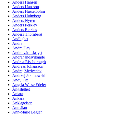
Anders Hansen
Anders Hansson
Anders Hasselbohm
Anders Holmberg
Anders Nyrén
Anders Perklev
Anders Retzius
Anders Thornberg
Andlighet
Andra
Andra Day
Andra världskriget
Andrahandsyrkande
Andrea Riseborough
Andreas Johansson
Andrej Medvedev
Andrzej Jakimowski
Andy Fite
Angela Wiese Edeler
Ängslighet
Aniara
Ankara
Anklagelser
Anmälan
Ann-Marie Begler