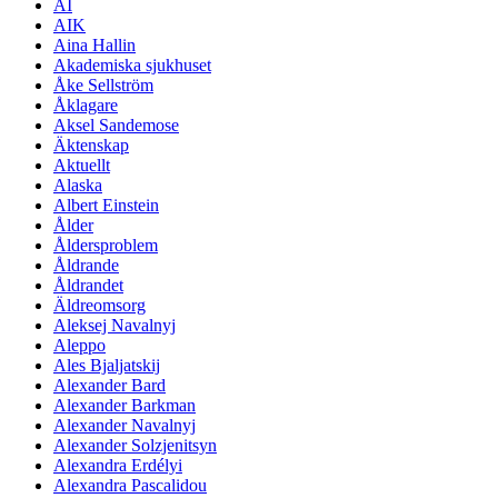
AI
AIK
Aina Hallin
Akademiska sjukhuset
Åke Sellström
Åklagare
Aksel Sandemose
Äktenskap
Aktuellt
Alaska
Albert Einstein
Ålder
Åldersproblem
Åldrande
Åldrandet
Äldreomsorg
Aleksej Navalnyj
Aleppo
Ales Bjaljatskij
Alexander Bard
Alexander Barkman
Alexander Navalnyj
Alexander Solzjenitsyn
Alexandra Erdélyi
Alexandra Pascalidou