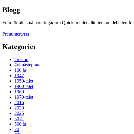
Blogg
Framför allt små noteringar om Quickärendet allteftersom debatten fort
Prenumera/rss
Kategorier
#metoo
#vimåsteprata
100 år
1947
1950-talet
1960-talet
1969
1970-talet
2016
2020
2025
50 år
500 år
70