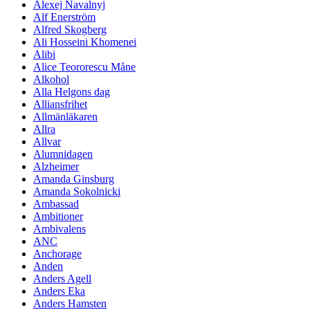
Alexej Navalnyj
Alf Enerström
Alfred Skogberg
Ali Hosseini Khomenei
Alibi
Alice Teororescu Måne
Alkohol
Alla Helgons dag
Alliansfrihet
Allmänläkaren
Allra
Allvar
Alumnidagen
Alzheimer
Amanda Ginsburg
Amanda Sokolnicki
Ambassad
Ambitioner
Ambivalens
ANC
Anchorage
Anden
Anders Agell
Anders Eka
Anders Hamsten