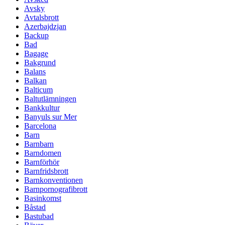
Avsky
Avtalsbrott
Azerbajdzjan
Backup
Bad
Bagage
Bakgrund
Balans
Balkan
Balticum
Baltutlämningen
Bankkultur
Banyuls sur Mer
Barcelona
Barn
Barnbarn
Barndomen
Barnförhör
Barnfridsbrott
Barnkonventionen
Barnpornografibrott
Basinkomst
Båstad
Bastubad