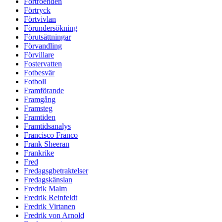
Förtroenden
Förtryck
Förtvivlan
Förundersökning
Förutsättningar
Förvandling
Förvillare
Fostervatten
Fotbesvär
Fotboll
Framförande
Framgång
Framsteg
Framtiden
Framtidsanalys
Francisco Franco
Frank Sheeran
Frankrike
Fred
Fredagsgbetraktelser
Fredagskänslan
Fredrik Malm
Fredrik Reinfeldt
Fredrik Virtanen
Fredrik von Arnold