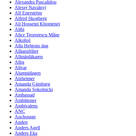
Alexandra Pascalidou
Alexej Navalnyj
Alf Enerström
Alfred Skogberg
Ali Hosseini Khomenei
Alibi
Alice Teororescu Måne
Alkohol
Alla Helgons dag
Alliansfrihet
Allmänläkaren
Allra
Allvar
Alumnidagen
Alzheimer
Amanda Ginsburg
Amanda Sokolnicki
Ambassad
Ambitioner
Ambivalens
ANC
Anchorage
Anden
Anders Agell
Anders Eka