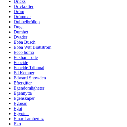
Dricks
Drivkrafter
Dröm
Drömmar
Dubbelbröllop
Duga
Dumhet
Dygder
Ebba Busch
Ebba Witt Brattström
Ecco homo
Eckhart Tolle
Ecocide
Ecocide Tribunal
Ed Kemper
Edward Snowden
Eftergifter
Egendomligheter
Egennytta
Egenskaper
Egoism
Egot
Egypten
Einar Lamberthz
Eko