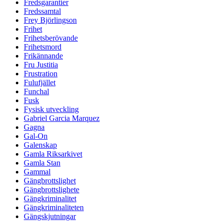
Fredsgarantier
Fredssamtal
Frey Björlingson
Frihet
Frihetsberövande
Frihetsmord
Frikännande
Fru Justitia
Frustration
Fulufjället
Funchal
Fusk
Fysisk utveckling
Gabriel Garcia Marquez
Gagna
Gal-On
Galenskap
Gamla Riksarkivet
Gamla Stan
Gammal
Gängbrottslighet
Gängbrottslighete
Gängkriminalitet
Gängkriminaliteten
Gängskjutningar