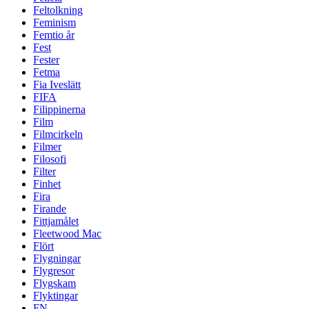
Feltolkning
Feminism
Femtio år
Fest
Fester
Fetma
Fia Iveslätt
FIFA
Filippinerna
Film
Filmcirkeln
Filmer
Filosofi
Filter
Finhet
Fira
Firande
Fittjamålet
Fleetwood Mac
Flört
Flygningar
Flygresor
Flygskam
Flyktingar
FN