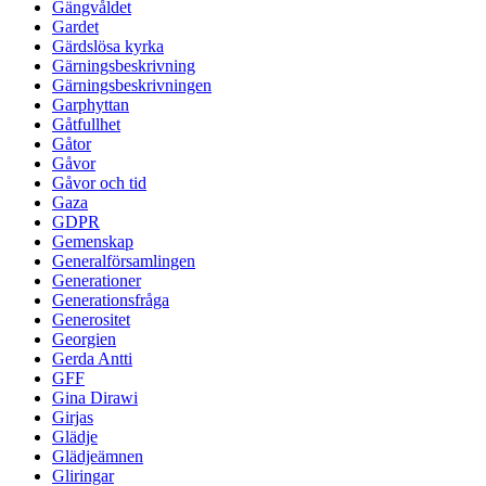
Gängvåldet
Gardet
Gärdslösa kyrka
Gärningsbeskrivning
Gärningsbeskrivningen
Garphyttan
Gåtfullhet
Gåtor
Gåvor
Gåvor och tid
Gaza
GDPR
Gemenskap
Generalförsamlingen
Generationer
Generationsfråga
Generositet
Georgien
Gerda Antti
GFF
Gina Dirawi
Girjas
Glädje
Glädjeämnen
Gliringar