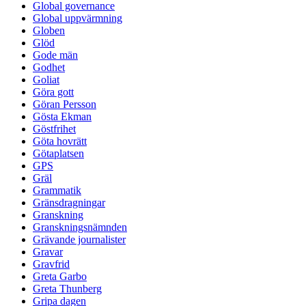
Global governance
Global uppvärmning
Globen
Glöd
Gode män
Godhet
Goliat
Göra gott
Göran Persson
Gösta Ekman
Göstfrihet
Göta hovrätt
Götaplatsen
GPS
Gräl
Grammatik
Gränsdragningar
Granskning
Granskningsnämnden
Grävande journalister
Gravar
Gravfrid
Greta Garbo
Greta Thunberg
Gripa dagen