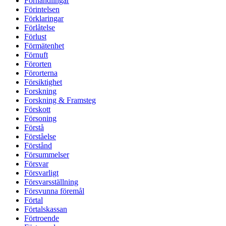
Förhandlingar
Förintelsen
Förklaringar
Förlåtelse
Förlust
Förmätenhet
Förnuft
Förorten
Förorterna
Försiktighet
Forskning
Forskning & Framsteg
Förskott
Försoning
Förstå
Förståelse
Förstånd
Försummelser
Försvar
Försvarligt
Försvarsställning
Försvunna föremål
Förtal
Förtalskassan
Förtroende