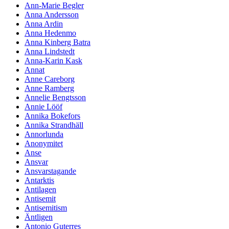
Ann-Marie Begler
Anna Andersson
Anna Ardin
Anna Hedenmo
Anna Kinberg Batra
Anna Lindstedt
Anna-Karin Kask
Annat
Anne Careborg
Anne Ramberg
Annelie Bengtsson
Annie Lööf
Annika Bokefors
Annika Strandhäll
Annorlunda
Anonymitet
Anse
Ansvar
Ansvarstagande
Antarktis
Antilagen
Antisemit
Antisemitism
Äntligen
Antonio Guterres