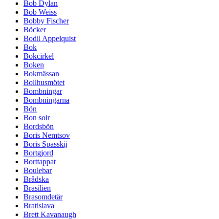
Bob Dylan
Bob Weiss
Bobby Fischer
Böcker
Bodil Appelquist
Bok
Bokcirkel
Boken
Bokmässan
Bollhusmötet
Bombningar
Bombningarna
Bön
Bon soir
Bordsbön
Boris Nemtsov
Boris Spasskij
Bortgjord
Borttappat
Boulebar
Brådska
Brasilien
Brasomdetär
Bratislava
Brett Kavanaugh