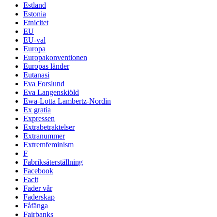
Estland
Estonia
Etnicitet
EU
EU-val
Europa
Europakonventionen
Europas länder
Eutanasi
Eva Forslund
Eva Langenskiöld
Ewa-Lotta Lambertz-Nordin
Ex gratia
Expressen
Extrabetraktelser
Extranummer
Extremfeminism
F
Fabriksåterställning
Facebook
Facit
Fader vår
Faderskap
Fåfänga
Fairbanks