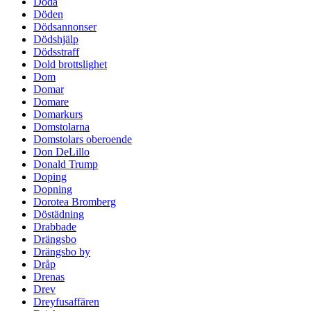
Döda
Döden
Dödsannonser
Dödshjälp
Dödsstraff
Dold brottslighet
Dom
Domar
Domare
Domarkurs
Domstolarna
Domstolars oberoende
Don DeLillo
Donald Trump
Doping
Dopning
Dorotea Bromberg
Döstädning
Drabbade
Drängsbo
Drängsbo by
Dråp
Drenas
Drev
Dreyfusaffären