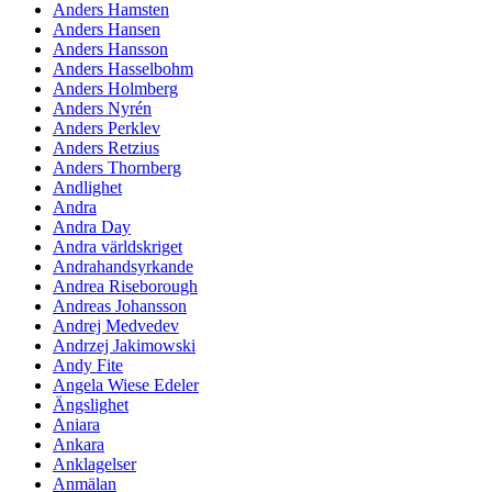
Anders Hamsten
Anders Hansen
Anders Hansson
Anders Hasselbohm
Anders Holmberg
Anders Nyrén
Anders Perklev
Anders Retzius
Anders Thornberg
Andlighet
Andra
Andra Day
Andra världskriget
Andrahandsyrkande
Andrea Riseborough
Andreas Johansson
Andrej Medvedev
Andrzej Jakimowski
Andy Fite
Angela Wiese Edeler
Ängslighet
Aniara
Ankara
Anklagelser
Anmälan