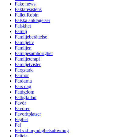
Fake news
Faktaresistens
Fallet Robin
Falska anklagelser
Falskhet
Familj
Familjeberättelse
Familjeliv
Familjen
Familjesamhörighet
Familjeterapi
Familjetvister
Färgstark
Farmor
Färöarna
Fars dag
Fattigdom
Fattigfällan
Favör
Favörer
Favoritplatser
Feghet
Fel
Fel vid myndighetsutövning
Felicia