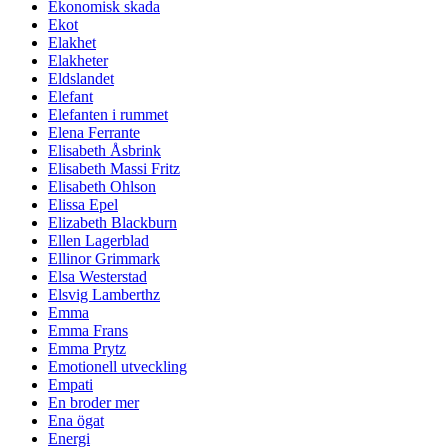
Ekonomisk skada
Ekot
Elakhet
Elakheter
Eldslandet
Elefant
Elefanten i rummet
Elena Ferrante
Elisabeth Åsbrink
Elisabeth Massi Fritz
Elisabeth Ohlson
Elissa Epel
Elizabeth Blackburn
Ellen Lagerblad
Ellinor Grimmark
Elsa Westerstad
Elsvig Lamberthz
Emma
Emma Frans
Emma Prytz
Emotionell utveckling
Empati
En broder mer
Ena ögat
Energi