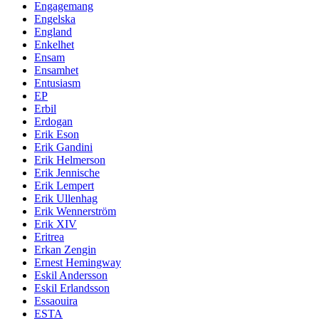
Engagemang
Engelska
England
Enkelhet
Ensam
Ensamhet
Entusiasm
EP
Erbil
Erdogan
Erik Eson
Erik Gandini
Erik Helmerson
Erik Jennische
Erik Lempert
Erik Ullenhag
Erik Wennerström
Erik XIV
Eritrea
Erkan Zengin
Ernest Hemingway
Eskil Andersson
Eskil Erlandsson
Essaouira
ESTA