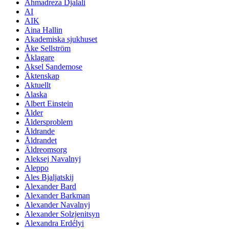
Ahmadreza Djalali
AI
AIK
Aina Hallin
Akademiska sjukhuset
Åke Sellström
Åklagare
Aksel Sandemose
Äktenskap
Aktuellt
Alaska
Albert Einstein
Ålder
Åldersproblem
Åldrande
Åldrandet
Äldreomsorg
Aleksej Navalnyj
Aleppo
Ales Bjaljatskij
Alexander Bard
Alexander Barkman
Alexander Navalnyj
Alexander Solzjenitsyn
Alexandra Erdélyi