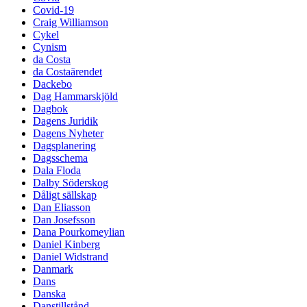
Covid-19
Craig Williamson
Cykel
Cynism
da Costa
da Costaärendet
Dackebo
Dag Hammarskjöld
Dagbok
Dagens Juridik
Dagens Nyheter
Dagsplanering
Dagsschema
Dala Floda
Dalby Söderskog
Dåligt sällskap
Dan Eliasson
Dan Josefsson
Dana Pourkomeylian
Daniel Kinberg
Daniel Widstrand
Danmark
Dans
Danska
Danstillstånd