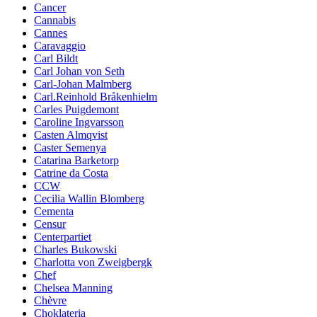
Cancer
Cannabis
Cannes
Caravaggio
Carl Bildt
Carl Johan von Seth
Carl-Johan Malmberg
Carl.Reinhold Bråkenhielm
Carles Puigdemont
Caroline Ingvarsson
Casten Almqvist
Caster Semenya
Catarina Barketorp
Catrine da Costa
CCW
Cecilia Wallin Blomberg
Cementa
Censur
Centerpartiet
Charles Bukowski
Charlotta von Zweigbergk
Chef
Chelsea Manning
Chèvre
Choklateria