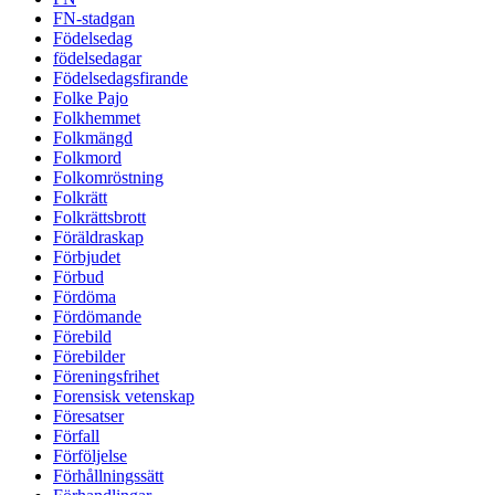
FN-stadgan
Födelsedag
födelsedagar
Födelsedagsfirande
Folke Pajo
Folkhemmet
Folkmängd
Folkmord
Folkomröstning
Folkrätt
Folkrättsbrott
Föräldraskap
Förbjudet
Förbud
Fördöma
Fördömande
Förebild
Förebilder
Föreningsfrihet
Forensisk vetenskap
Föresatser
Förfall
Förföljelse
Förhållningssätt