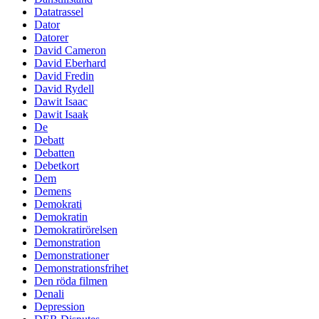
Datatrassel
Dator
Datorer
David Cameron
David Eberhard
David Fredin
David Rydell
Dawit Isaac
Dawit Isaak
De
Debatt
Debatten
Debetkort
Dem
Demens
Demokrati
Demokratin
Demokratirörelsen
Demonstration
Demonstrationer
Demonstrationsfrihet
Den röda filmen
Denali
Depression