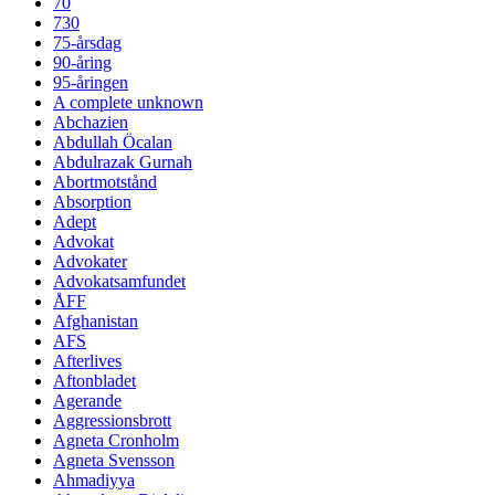
70
730
75-årsdag
90-åring
95-åringen
A complete unknown
Abchazien
Abdullah Öcalan
Abdulrazak Gurnah
Abortmotstånd
Absorption
Adept
Advokat
Advokater
Advokatsamfundet
ÅFF
Afghanistan
AFS
Afterlives
Aftonbladet
Agerande
Aggressionsbrott
Agneta Cronholm
Agneta Svensson
Ahmadiyya