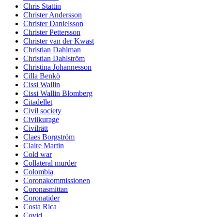
Chris Stattin
Christer Andersson
Christer Danielsson
Christer Pettersson
Christer van der Kwast
Christian Dahlman
Christian Dahlström
Christina Johannesson
Cilla Benkö
Cissi Wallin
Cissi Wallin Blomberg
Citadellet
Civil society
Civilkurage
Civilrätt
Claes Borgström
Claire Martin
Cold war
Collateral murder
Colombia
Coronakommissionen
Coronasmittan
Coronatider
Costa Rica
Covid