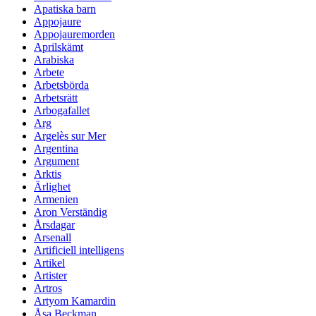
Apatiska barn
Appojaure
Appojauremorden
Aprilskämt
Arabiska
Arbete
Arbetsbörda
Arbetsrätt
Arbogafallet
Arg
Argelès sur Mer
Argentina
Argument
Arktis
Ärlighet
Armenien
Aron Verständig
Årsdagar
Arsenall
Artificiell intelligens
Artikel
Artister
Artros
Artyom Kamardin
Åsa Beckman