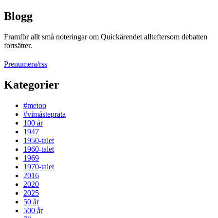
Blogg
Framför allt små noteringar om Quickärendet allteftersom debatten
fortsätter.
Prenumera/rss
Kategorier
#metoo
#vimåsteprata
100 år
1947
1950-talet
1960-talet
1969
1970-talet
2016
2020
2025
50 år
500 år