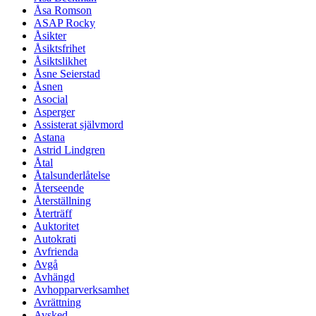
Åsa Romson
ASAP Rocky
Åsikter
Åsiktsfrihet
Åsiktslikhet
Åsne Seierstad
Åsnen
Asocial
Asperger
Assisterat självmord
Astana
Astrid Lindgren
Åtal
Åtalsunderlåtelse
Återseende
Återställning
Återträff
Auktoritet
Autokrati
Avfrienda
Avgå
Avhängd
Avhopparverksamhet
Avrättning
Avsked