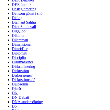
DER Disputes
DER Juridik
Deslegitimering
Det som göms i snö
Dialog
Diamant Salihu
Dick Sundevall
Diggiloo
Diktatur
Dilemman
Dimensioner
Dimridåer
Diplomati
Disciplin
Diskmaskiner
Diskriminering
Diskussion
Diskussioner
Diskussionsidé
Djupsömn
Djurö
DN
DN Debatt
DNA-undersökning
Dö