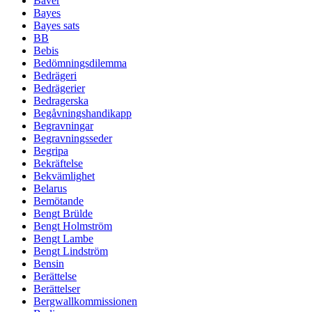
Bäver
Bayes
Bayes sats
BB
Bebis
Bedömningsdilemma
Bedrägeri
Bedrägerier
Bedragerska
Begåvningshandikapp
Begravningar
Begravningsseder
Begripa
Bekräftelse
Bekvämlighet
Belarus
Bemötande
Bengt Brülde
Bengt Holmström
Bengt Lambe
Bengt Lindström
Bensin
Berättelse
Berättelser
Bergwallkommissionen