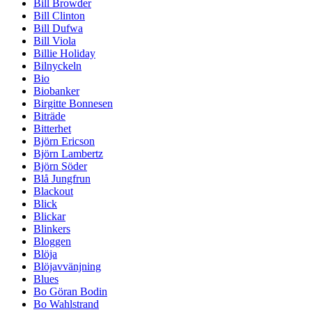
Bill Browder
Bill Clinton
Bill Dufwa
Bill Viola
Billie Holiday
Bilnyckeln
Bio
Biobanker
Birgitte Bonnesen
Biträde
Bitterhet
Björn Ericson
Björn Lambertz
Björn Söder
Blå Jungfrun
Blackout
Blick
Blickar
Blinkers
Bloggen
Blöja
Blöjavvänjning
Blues
Bo Göran Bodin
Bo Wahlstrand