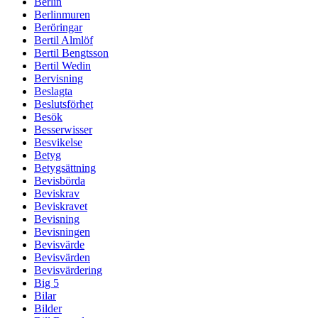
Berlin
Berlinmuren
Beröringar
Bertil Almlöf
Bertil Bengtsson
Bertil Wedin
Bervisning
Beslagta
Beslutsförhet
Besök
Besserwisser
Besvikelse
Betyg
Betygsättning
Bevisbörda
Beviskrav
Beviskravet
Bevisning
Bevisningen
Bevisvärde
Bevisvärden
Bevisvärdering
Big 5
Bilar
Bilder