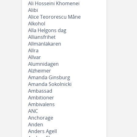
Ali Hosseini Khomenei
Alibi
Alice Teororescu Måne
Alkohol
Alla Helgons dag
Alliansfrihet
Allmänläkaren
Allra
Allvar
Alumnidagen
Alzheimer
Amanda Ginsburg
Amanda Sokolnicki
Ambassad
Ambitioner
Ambivalens
ANC
Anchorage
Anden
Anders Agell