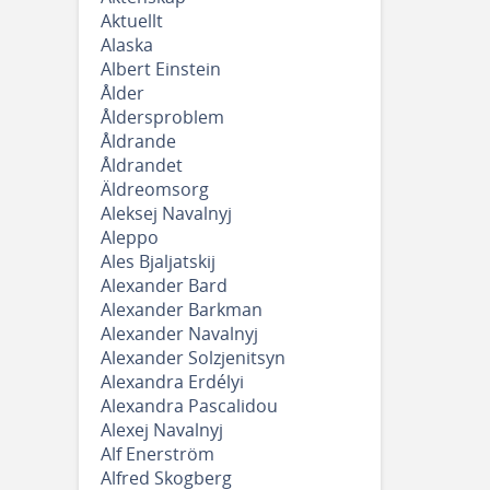
Aktuellt
Alaska
Albert Einstein
Ålder
Åldersproblem
Åldrande
Åldrandet
Äldreomsorg
Aleksej Navalnyj
Aleppo
Ales Bjaljatskij
Alexander Bard
Alexander Barkman
Alexander Navalnyj
Alexander Solzjenitsyn
Alexandra Erdélyi
Alexandra Pascalidou
Alexej Navalnyj
Alf Enerström
Alfred Skogberg