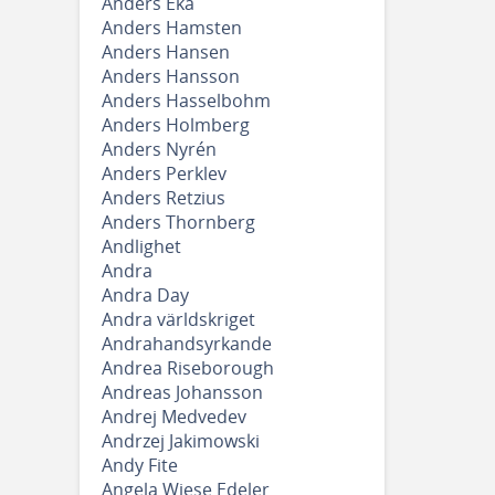
Anders Eka
Anders Hamsten
Anders Hansen
Anders Hansson
Anders Hasselbohm
Anders Holmberg
Anders Nyrén
Anders Perklev
Anders Retzius
Anders Thornberg
Andlighet
Andra
Andra Day
Andra världskriget
Andrahandsyrkande
Andrea Riseborough
Andreas Johansson
Andrej Medvedev
Andrzej Jakimowski
Andy Fite
Angela Wiese Edeler