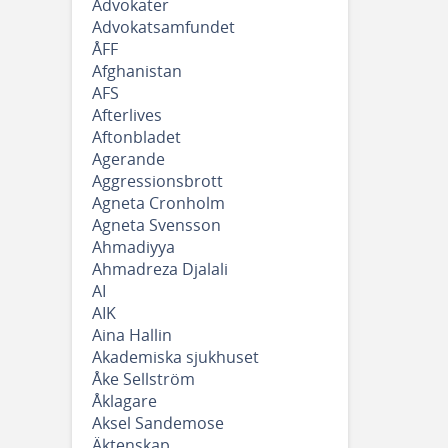
Advokater
Advokatsamfundet
ÅFF
Afghanistan
AFS
Afterlives
Aftonbladet
Agerande
Aggressionsbrott
Agneta Cronholm
Agneta Svensson
Ahmadiyya
Ahmadreza Djalali
AI
AIK
Aina Hallin
Akademiska sjukhuset
Åke Sellström
Åklagare
Aksel Sandemose
Äktenskap