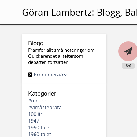
Göran Lambertz:
Blogg, Ba
Blogg
Framför allt små noteringar om
Quickärendet allteftersom
debatten fortsätter.
8/6
Prenumera/rss
Kategorier
#metoo
#vimåsteprata
100 år
1947
1950-talet
1960-talet