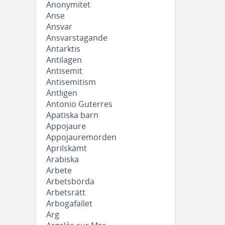
Anonymitet
Anse
Ansvar
Ansvarstagande
Antarktis
Antilagen
Antisemit
Antisemitism
Äntligen
Antonio Guterres
Apatiska barn
Appojaure
Appojauremorden
Aprilskämt
Arabiska
Arbete
Arbetsbörda
Arbetsrätt
Arbogafallet
Arg