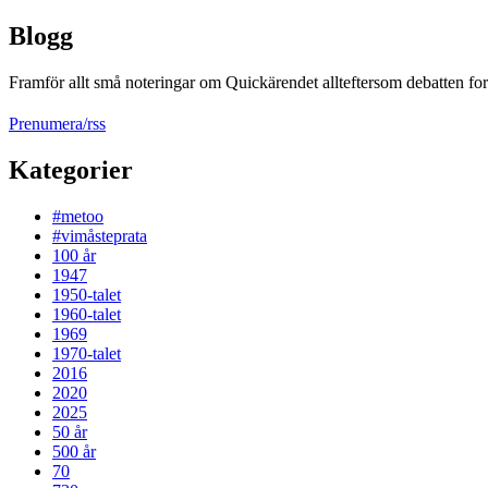
Blogg
Framför allt små noteringar om Quickärendet allteftersom debatten fort
Prenumera/rss
Kategorier
#metoo
#vimåsteprata
100 år
1947
1950-talet
1960-talet
1969
1970-talet
2016
2020
2025
50 år
500 år
70