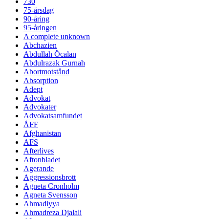
730
75-årsdag
90-åring
95-åringen
A complete unknown
Abchazien
Abdullah Öcalan
Abdulrazak Gurnah
Abortmotstånd
Absorption
Adept
Advokat
Advokater
Advokatsamfundet
ÅFF
Afghanistan
AFS
Afterlives
Aftonbladet
Agerande
Aggressionsbrott
Agneta Cronholm
Agneta Svensson
Ahmadiyya
Ahmadreza Djalali