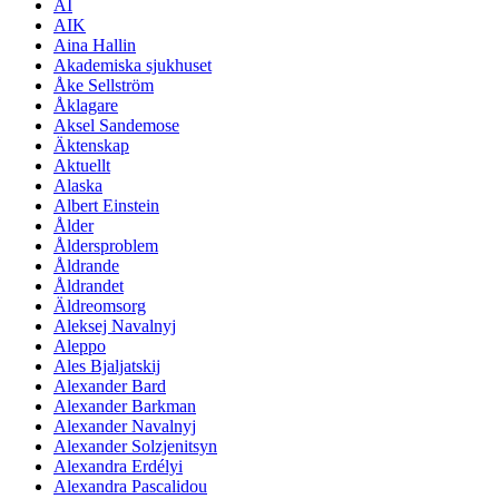
AI
AIK
Aina Hallin
Akademiska sjukhuset
Åke Sellström
Åklagare
Aksel Sandemose
Äktenskap
Aktuellt
Alaska
Albert Einstein
Ålder
Åldersproblem
Åldrande
Åldrandet
Äldreomsorg
Aleksej Navalnyj
Aleppo
Ales Bjaljatskij
Alexander Bard
Alexander Barkman
Alexander Navalnyj
Alexander Solzjenitsyn
Alexandra Erdélyi
Alexandra Pascalidou