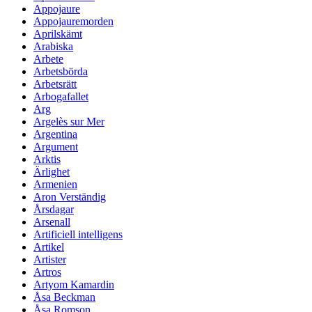
Appojaure
Appojauremorden
Aprilskämt
Arabiska
Arbete
Arbetsbörda
Arbetsrätt
Arbogafallet
Arg
Argelès sur Mer
Argentina
Argument
Arktis
Ärlighet
Armenien
Aron Verständig
Årsdagar
Arsenall
Artificiell intelligens
Artikel
Artister
Artros
Artyom Kamardin
Åsa Beckman
Åsa Romson