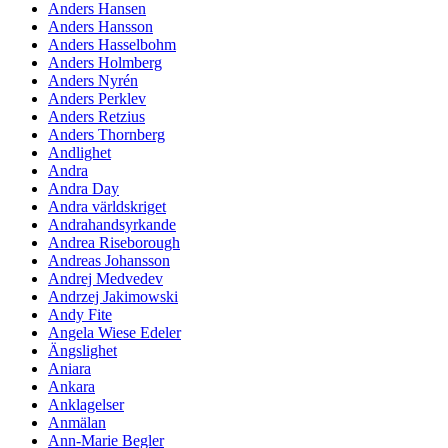
Anders Hansen
Anders Hansson
Anders Hasselbohm
Anders Holmberg
Anders Nyrén
Anders Perklev
Anders Retzius
Anders Thornberg
Andlighet
Andra
Andra Day
Andra världskriget
Andrahandsyrkande
Andrea Riseborough
Andreas Johansson
Andrej Medvedev
Andrzej Jakimowski
Andy Fite
Angela Wiese Edeler
Ängslighet
Aniara
Ankara
Anklagelser
Anmälan
Ann-Marie Begler