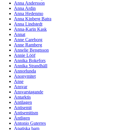
Anna Andersson
Anna Ardin
Anna Hedenmo
Anna Kinberg Batra
Anna Lindstedt
Anna-Karin Kask
Annat
Anne Careborg
Anne Ramberg
Annelie Bengtsson
Annie Lööf
Annika Bokefors
Annika Strandhäll
Annorlunda
Anonymitet
Anse
Ansvar
Ansvarstagande
Antarktis
Antilagen
Antisemit
Antisemitism
Äntligen
Antonio Guterres
Apatiska barn