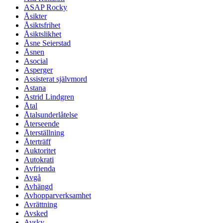
ASAP Rocky
Åsikter
Åsiktsfrihet
Åsiktslikhet
Åsne Seierstad
Åsnen
Asocial
Asperger
Assisterat självmord
Astana
Astrid Lindgren
Åtal
Åtalsunderlåtelse
Återseende
Återställning
Återträff
Auktoritet
Autokrati
Avfrienda
Avgå
Avhängd
Avhopparverksamhet
Avrättning
Avsked
Avsky