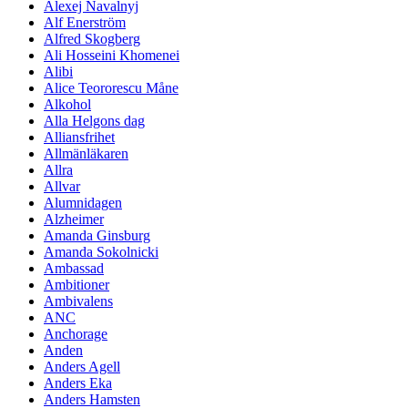
Alexej Navalnyj
Alf Enerström
Alfred Skogberg
Ali Hosseini Khomenei
Alibi
Alice Teororescu Måne
Alkohol
Alla Helgons dag
Alliansfrihet
Allmänläkaren
Allra
Allvar
Alumnidagen
Alzheimer
Amanda Ginsburg
Amanda Sokolnicki
Ambassad
Ambitioner
Ambivalens
ANC
Anchorage
Anden
Anders Agell
Anders Eka
Anders Hamsten