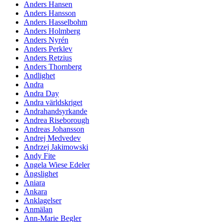
Anders Hansen
Anders Hansson
Anders Hasselbohm
Anders Holmberg
Anders Nyrén
Anders Perklev
Anders Retzius
Anders Thornberg
Andlighet
Andra
Andra Day
Andra världskriget
Andrahandsyrkande
Andrea Riseborough
Andreas Johansson
Andrej Medvedev
Andrzej Jakimowski
Andy Fite
Angela Wiese Edeler
Ängslighet
Aniara
Ankara
Anklagelser
Anmälan
Ann-Marie Begler