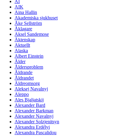
AI
AIK
Aina Hallin
Akademiska sjukhuset
Åke Sellström
Åklagare
Aksel Sandemose
Äktenskap
Aktuellt
Alaska
Albert Einstein
Ålder
Åldersproblem
Åldrande
Åldrandet
Äldreomsorg
Aleksej Navalnyj
Aleppo
Ales Bjaljatskij
Alexander Bard
Alexander Barkman
Alexander Navalnyj
Alexander Solzjenitsyn
Alexandra Erdélyi
Alexandra Pascalidou