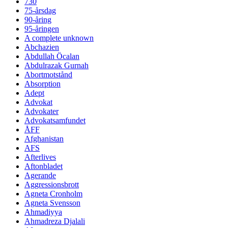
730
75-årsdag
90-åring
95-åringen
A complete unknown
Abchazien
Abdullah Öcalan
Abdulrazak Gurnah
Abortmotstånd
Absorption
Adept
Advokat
Advokater
Advokatsamfundet
ÅFF
Afghanistan
AFS
Afterlives
Aftonbladet
Agerande
Aggressionsbrott
Agneta Cronholm
Agneta Svensson
Ahmadiyya
Ahmadreza Djalali