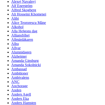
Alexej Navalnyj
Alf Enerström
Alfred Skogberg
Ali Hosseini Khomenei
Alibi
Alice Teororescu Måne
Alkohol
Alla Helgons dag
Alliansfrihet
Allmänläkaren
Allra
Allvar
Alumnidagen
Alzheimer
Amanda Ginsburg
Amanda Sokolnicki
Ambassad
Ambitioner
Ambivalens
ANC
Anchorage
Anden
Anders Agell
Anders Eka
Anders Hamsten