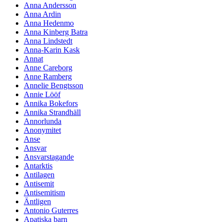
Anna Andersson
Anna Ardin
Anna Hedenmo
Anna Kinberg Batra
Anna Lindstedt
Anna-Karin Kask
Annat
Anne Careborg
Anne Ramberg
Annelie Bengtsson
Annie Lööf
Annika Bokefors
Annika Strandhäll
Annorlunda
Anonymitet
Anse
Ansvar
Ansvarstagande
Antarktis
Antilagen
Antisemit
Antisemitism
Äntligen
Antonio Guterres
Apatiska barn