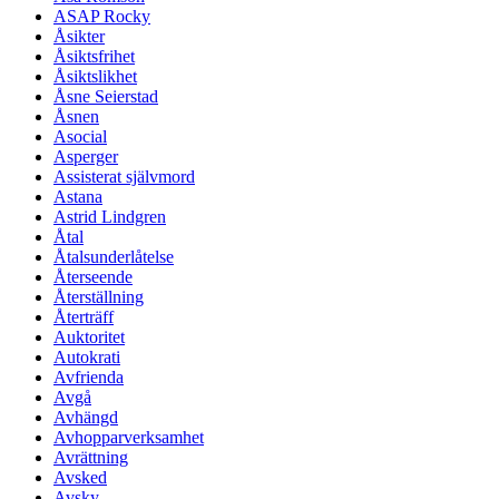
ASAP Rocky
Åsikter
Åsiktsfrihet
Åsiktslikhet
Åsne Seierstad
Åsnen
Asocial
Asperger
Assisterat självmord
Astana
Astrid Lindgren
Åtal
Åtalsunderlåtelse
Återseende
Återställning
Återträff
Auktoritet
Autokrati
Avfrienda
Avgå
Avhängd
Avhopparverksamhet
Avrättning
Avsked
Avsky