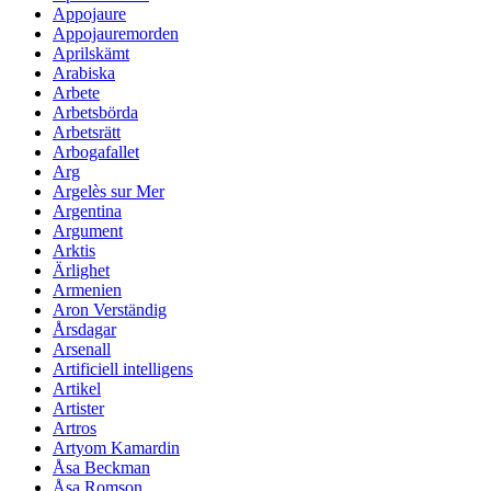
Appojaure
Appojauremorden
Aprilskämt
Arabiska
Arbete
Arbetsbörda
Arbetsrätt
Arbogafallet
Arg
Argelès sur Mer
Argentina
Argument
Arktis
Ärlighet
Armenien
Aron Verständig
Årsdagar
Arsenall
Artificiell intelligens
Artikel
Artister
Artros
Artyom Kamardin
Åsa Beckman
Åsa Romson