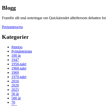
Blogg
Framför allt små noteringar om Quickärendet allteftersom debatten fort
Prenumera/rss
Kategorier
#metoo
#vimåsteprata
100 år
1947
1950-talet
1960-talet
1969
1970-talet
2016
2020
2025
50 år
500 år
70