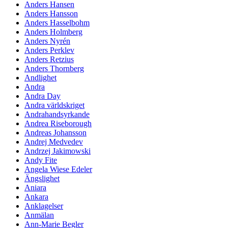
Anders Hansen
Anders Hansson
Anders Hasselbohm
Anders Holmberg
Anders Nyrén
Anders Perklev
Anders Retzius
Anders Thornberg
Andlighet
Andra
Andra Day
Andra världskriget
Andrahandsyrkande
Andrea Riseborough
Andreas Johansson
Andrej Medvedev
Andrzej Jakimowski
Andy Fite
Angela Wiese Edeler
Ängslighet
Aniara
Ankara
Anklagelser
Anmälan
Ann-Marie Begler