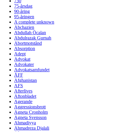
730
75-årsdag
90-åring
95-åringen
A complete unknown
Abchazien
Abdullah Öcalan
Abdulrazak Gurnah
Abortmotstånd
Absorption
Adept
Advokat
Advokater
Advokatsamfundet
ÅFF
Afghanistan
AFS
Afterlives
Aftonbladet
Agerande
Aggressionsbrott
Agneta Cronholm
Agneta Svensson
Ahmadiyya
Ahmadreza Djalali