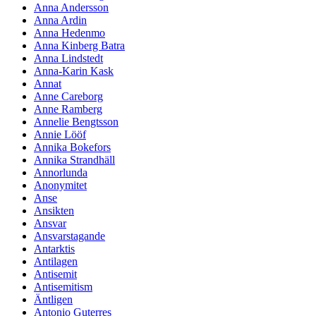
Anna Andersson
Anna Ardin
Anna Hedenmo
Anna Kinberg Batra
Anna Lindstedt
Anna-Karin Kask
Annat
Anne Careborg
Anne Ramberg
Annelie Bengtsson
Annie Lööf
Annika Bokefors
Annika Strandhäll
Annorlunda
Anonymitet
Anse
Ansikten
Ansvar
Ansvarstagande
Antarktis
Antilagen
Antisemit
Antisemitism
Äntligen
Antonio Guterres