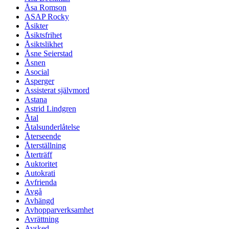
Åsa Romson
ASAP Rocky
Åsikter
Åsiktsfrihet
Åsiktslikhet
Åsne Seierstad
Åsnen
Asocial
Asperger
Assisterat självmord
Astana
Astrid Lindgren
Åtal
Åtalsunderlåtelse
Återseende
Återställning
Återträff
Auktoritet
Autokrati
Avfrienda
Avgå
Avhängd
Avhopparverksamhet
Avrättning
Avsked