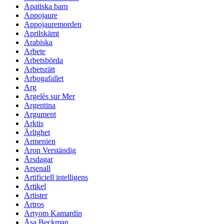
Apatiska barn
Appojaure
Appojauremorden
Aprilskämt
Arabiska
Arbete
Arbetsbörda
Arbetsrätt
Arbogafallet
Arg
Argelès sur Mer
Argentina
Argument
Arktis
Ärlighet
Armenien
Aron Verständig
Årsdagar
Arsenall
Artificiell intelligens
Artikel
Artister
Artros
Artyom Kamardin
Åsa Beckman