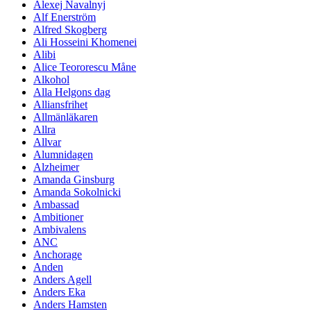
Alexej Navalnyj
Alf Enerström
Alfred Skogberg
Ali Hosseini Khomenei
Alibi
Alice Teororescu Måne
Alkohol
Alla Helgons dag
Alliansfrihet
Allmänläkaren
Allra
Allvar
Alumnidagen
Alzheimer
Amanda Ginsburg
Amanda Sokolnicki
Ambassad
Ambitioner
Ambivalens
ANC
Anchorage
Anden
Anders Agell
Anders Eka
Anders Hamsten