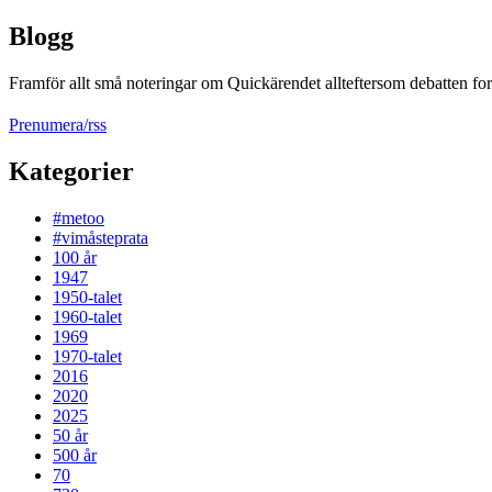
Blogg
Framför allt små noteringar om Quickärendet allteftersom debatten fort
Prenumera/rss
Kategorier
#metoo
#vimåsteprata
100 år
1947
1950-talet
1960-talet
1969
1970-talet
2016
2020
2025
50 år
500 år
70