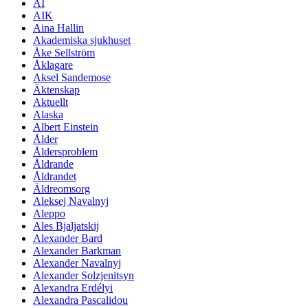
AI
AIK
Aina Hallin
Akademiska sjukhuset
Åke Sellström
Åklagare
Aksel Sandemose
Äktenskap
Aktuellt
Alaska
Albert Einstein
Ålder
Åldersproblem
Åldrande
Åldrandet
Äldreomsorg
Aleksej Navalnyj
Aleppo
Ales Bjaljatskij
Alexander Bard
Alexander Barkman
Alexander Navalnyj
Alexander Solzjenitsyn
Alexandra Erdélyi
Alexandra Pascalidou