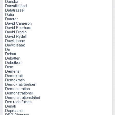
Danska
Danstillstånd
Datatrassel
Dator
Datorer
David Cameron
David Eberhard
David Fredin
David Rydell
Dawit Isaac
Dawit Isaak
De
Debatt
Debatten
Debetkort
Dem
Demens
Demokrati
Demokratin
Demokratirörelsen
Demonstration
Demonstrationer
Demonstrationsfrihet
Den röda filmen
Denali
Depression
DER Disputes