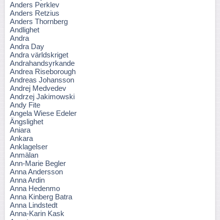
Anders Perklev
Anders Retzius
Anders Thornberg
Andlighet
Andra
Andra Day
Andra världskriget
Andrahandsyrkande
Andrea Riseborough
Andreas Johansson
Andrej Medvedev
Andrzej Jakimowski
Andy Fite
Angela Wiese Edeler
Ängslighet
Aniara
Ankara
Anklagelser
Anmälan
Ann-Marie Begler
Anna Andersson
Anna Ardin
Anna Hedenmo
Anna Kinberg Batra
Anna Lindstedt
Anna-Karin Kask