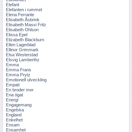
Elefant
Elefanten i rummet
Elena Ferrante
Elisabeth Åsbrink
Elisabeth Massi Fritz
Elisabeth Ohlson
Elissa Epel
Elizabeth Blackburn
Ellen Lagerblad
Ellinor Grimmark
Elsa Westerstad
Elsvig Lamberthz
Emma
Emma Frans
Emma Prytz
Emotionell utveckling
Empati
En broder mer
Ena ögat
Energi
Engagemang
Engelska
England
Enkelhet
Ensam
Ensamhet