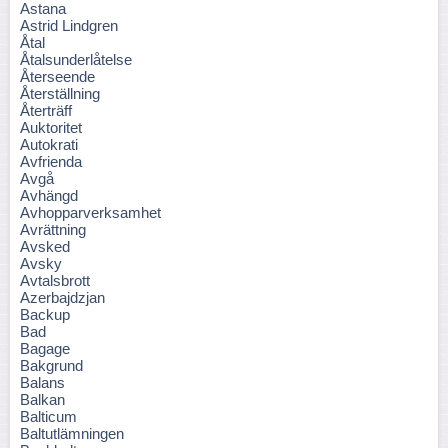
Astana
Astrid Lindgren
Åtal
Åtalsunderlåtelse
Återseende
Återställning
Återträff
Auktoritet
Autokrati
Avfrienda
Avgå
Avhängd
Avhopparverksamhet
Avrättning
Avsked
Avsky
Avtalsbrott
Azerbajdzjan
Backup
Bad
Bagage
Bakgrund
Balans
Balkan
Balticum
Baltutlämningen