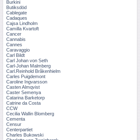
Burkini
Butiksdöd
Cablegate
Cadaques
Cajsa Lindholm
Camilla Kvartoft
Cancer
Cannabis
Cannes
Caravaggio
Carl Bildt
Carl Johan von Seth
Carl-Johan Malmberg
Carl.Reinhold Bråkenhielm
Carles Puigdemont
Caroline Ingvarsson
Casten Almqvist
Caster Semenya
Catarina Barketorp
Catrine da Costa
CCW
Cecilia Wallin Blomberg
Cementa
Censur
Centerpartiet
Charles Bukowski