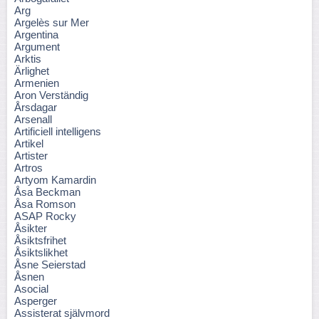
Arg
Argelès sur Mer
Argentina
Argument
Arktis
Ärlighet
Armenien
Aron Verständig
Årsdagar
Arsenall
Artificiell intelligens
Artikel
Artister
Artros
Artyom Kamardin
Åsa Beckman
Åsa Romson
ASAP Rocky
Åsikter
Åsiktsfrihet
Åsiktslikhet
Åsne Seierstad
Åsnen
Asocial
Asperger
Assisterat självmord