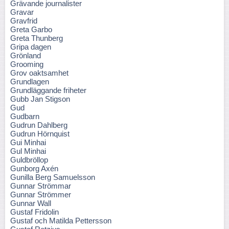
Grävande journalister
Gravar
Gravfrid
Greta Garbo
Greta Thunberg
Gripa dagen
Grönland
Grooming
Grov oaktsamhet
Grundlagen
Grundläggande friheter
Gubb Jan Stigson
Gud
Gudbarn
Gudrun Dahlberg
Gudrun Hörnquist
Gui Minhai
Gul Minhai
Guldbröllop
Gunborg Axén
Gunilla Berg Samuelsson
Gunnar Strömmar
Gunnar Strömmer
Gunnar Wall
Gustaf Fridolin
Gustaf och Matilda Pettersson