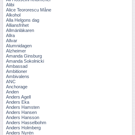
Alibi
Alice Teororescu Måne
Alkohol
Alla Helgons dag
Alliansfrihet
Allmänläkaren
Allra
Allvar
Alumnidagen
Alzheimer
Amanda Ginsburg
Amanda Sokolnicki
Ambassad
Ambitioner
Ambivalens
ANC
Anchorage
Anden
Anders Agell
Anders Eka
Anders Hamsten
Anders Hansen
Anders Hansson
Anders Hasselbohm
Anders Holmberg
Anders Nyrén