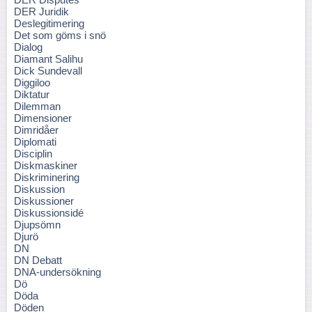
DER Juridik
Deslegitimering
Det som göms i snö
Dialog
Diamant Salihu
Dick Sundevall
Diggiloo
Diktatur
Dilemman
Dimensioner
Dimridåer
Diplomati
Disciplin
Diskmaskiner
Diskriminering
Diskussion
Diskussioner
Diskussionsidé
Djupsömn
Djurö
DN
DN Debatt
DNA-undersökning
Dö
Döda
Döden