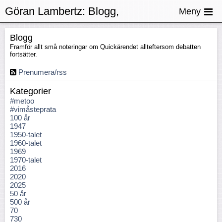
Göran Lambertz:
Blogg,
Meny
Domarkurs
Blogg
Framför allt små noteringar om Quickärendet allteftersom debatten
fortsätter.
Prenumera/rss
Kategorier
#metoo
#vimåsteprata
100 år
1947
1950-talet
1960-talet
1969
1970-talet
2016
2020
2025
50 år
500 år
70
730