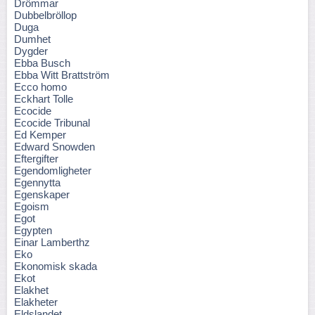
Drömmar
Dubbelbröllop
Duga
Dumhet
Dygder
Ebba Busch
Ebba Witt Brattström
Ecco homo
Eckhart Tolle
Ecocide
Ecocide Tribunal
Ed Kemper
Edward Snowden
Eftergifter
Egendomligheter
Egennytta
Egenskaper
Egoism
Egot
Egypten
Einar Lamberthz
Eko
Ekonomisk skada
Ekot
Elakhet
Elakheter
Eldslandet