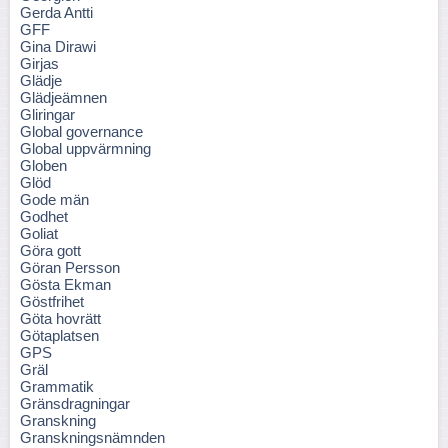
Gerda Antti
GFF
Gina Dirawi
Girjas
Glädje
Glädjeämnen
Gliringar
Global governance
Global uppvärmning
Globen
Glöd
Gode män
Godhet
Goliat
Göra gott
Göran Persson
Gösta Ekman
Göstfrihet
Göta hovrätt
Götaplatsen
GPS
Gräl
Grammatik
Gränsdragningar
Granskning
Granskningsnämnden