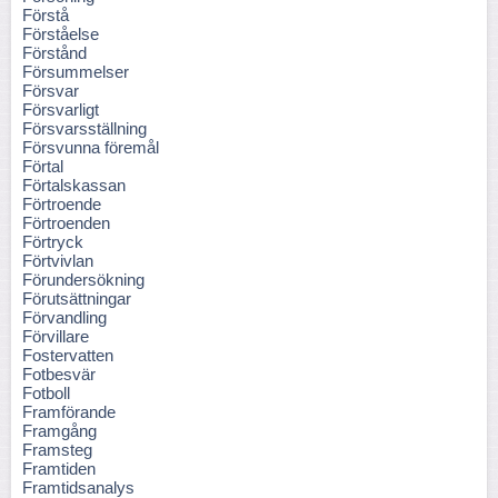
Förstå
Förståelse
Förstånd
Försummelser
Försvar
Försvarligt
Försvarsställning
Försvunna föremål
Förtal
Förtalskassan
Förtroende
Förtroenden
Förtryck
Förtvivlan
Förundersökning
Förutsättningar
Förvandling
Förvillare
Fostervatten
Fotbesvär
Fotboll
Framförande
Framgång
Framsteg
Framtiden
Framtidsanalys