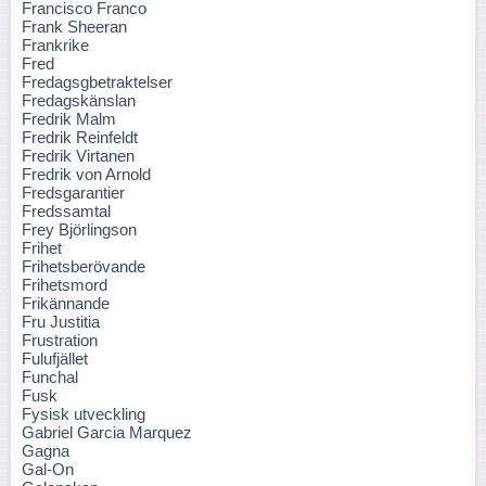
Francisco Franco
Frank Sheeran
Frankrike
Fred
Fredagsgbetraktelser
Fredagskänslan
Fredrik Malm
Fredrik Reinfeldt
Fredrik Virtanen
Fredrik von Arnold
Fredsgarantier
Fredssamtal
Frey Björlingson
Frihet
Frihetsberövande
Frihetsmord
Frikännande
Fru Justitia
Frustration
Fulufjället
Funchal
Fusk
Fysisk utveckling
Gabriel Garcia Marquez
Gagna
Gal-On