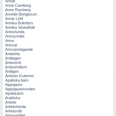
Annat
Anne Careborg
Anne Ramberg
Annelie Bengtsson
Annie Lööf
Annika Bokefors
Annika Strandhäll
Annorlunda
Anonymitet
Anse
Ansvar
Ansvarstagande
Antarktis
Antilagen
Antisemit
Antisemitism
Äntligen
Antonio Guterres
Apatiska barn
Appojaure
Appojauremorden
Aprilskämt
Arabiska
Arbete
Arbetsbörda
Arbetsrätt
Arbogafallet