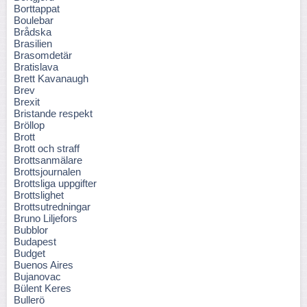
Borttappat
Boulebar
Brådska
Brasilien
Brasomdetär
Bratislava
Brett Kavanaugh
Brev
Brexit
Bristande respekt
Bröllop
Brott
Brott och straff
Brottsanmälare
Brottsjournalen
Brottsliga uppgifter
Brottslighet
Brottsutredningar
Bruno Liljefors
Bubblor
Budapest
Budget
Buenos Aires
Bujanovac
Bülent Keres
Bullerö