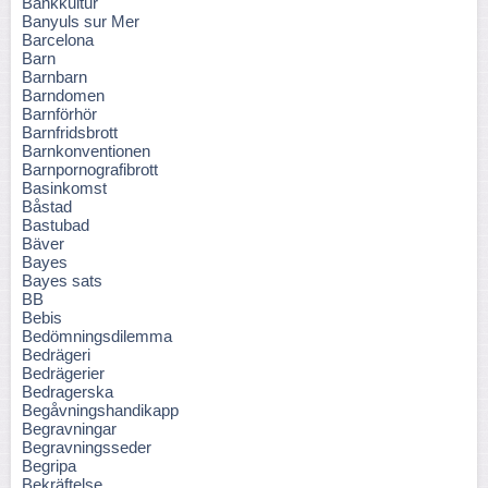
Bankkultur
Banyuls sur Mer
Barcelona
Barn
Barnbarn
Barndomen
Barnförhör
Barnfridsbrott
Barnkonventionen
Barnpornografibrott
Basinkomst
Båstad
Bastubad
Bäver
Bayes
Bayes sats
BB
Bebis
Bedömningsdilemma
Bedrägeri
Bedrägerier
Bedragerska
Begåvningshandikapp
Begravningar
Begravningsseder
Begripa
Bekräftelse