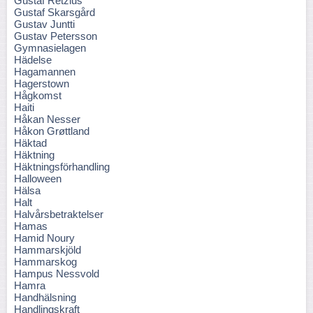
Gustaf Retzius
Gustaf Skarsgård
Gustav Juntti
Gustav Petersson
Gymnasielagen
Hädelse
Hagamannen
Hagerstown
Hågkomst
Haiti
Håkan Nesser
Håkon Grøttland
Häktad
Häktning
Häktningsförhandling
Halloween
Hälsa
Halt
Halvårsbetraktelser
Hamas
Hamid Noury
Hammarskjöld
Hammarskog
Hampus Nessvold
Hamra
Handhälsning
Handlingskraft