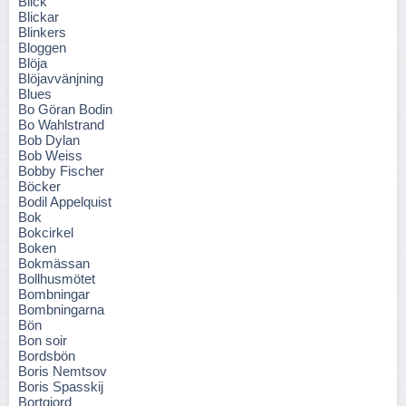
Blick
Blickar
Blinkers
Bloggen
Blöja
Blöjavvänjning
Blues
Bo Göran Bodin
Bo Wahlstrand
Bob Dylan
Bob Weiss
Bobby Fischer
Böcker
Bodil Appelquist
Bok
Bokcirkel
Boken
Bokmässan
Bollhusmötet
Bombningar
Bombningarna
Bön
Bon soir
Bordsbön
Boris Nemtsov
Boris Spasskij
Bortgjord