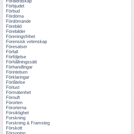
Föräldraskap
Förbjudet
Förbud
Fördöma
Fördömande
Förebild
Förebilder
Föreningsfrihet
Forensisk vetenskap
Föresatser
Förfall
Förföljelse
Förhållningssätt
Förhandlingar
Förintelsen
Förklaringar
Förlåtelse
Förlust
Förmätenhet
Förnuft
Förorten
Förorterna
Försiktighet
Forskning
Forskning & Framsteg
Förskott
Försoning