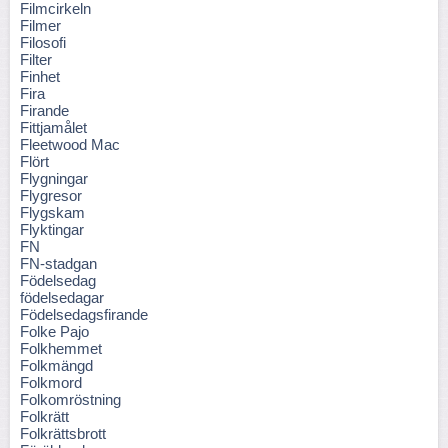
Filmcirkeln
Filmer
Filosofi
Filter
Finhet
Fira
Firande
Fittjamålet
Fleetwood Mac
Flört
Flygningar
Flygresor
Flygskam
Flyktingar
FN
FN-stadgan
Födelsedag
födelsedagar
Födelsedagsfirande
Folke Pajo
Folkhemmet
Folkmängd
Folkmord
Folkomröstning
Folkrätt
Folkrättsbrott