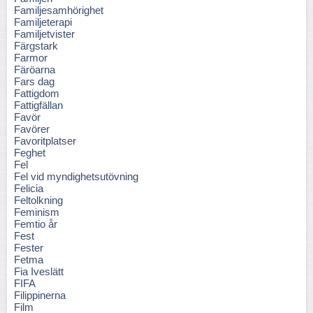
Familjesamhörighet
Familjeterapi
Familjetvister
Färgstark
Farmor
Färöarna
Fars dag
Fattigdom
Fattigfällan
Favör
Favörer
Favoritplatser
Feghet
Fel
Fel vid myndighetsutövning
Felicia
Feltolkning
Feminism
Femtio år
Fest
Fester
Fetma
Fia Iveslätt
FIFA
Filippinerna
Film