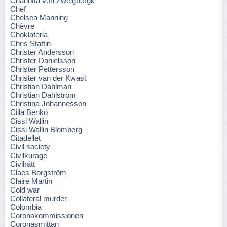
Charlotta von Zweigbergk
Chef
Chelsea Manning
Chèvre
Choklateria
Chris Stattin
Christer Andersson
Christer Danielsson
Christer Pettersson
Christer van der Kwast
Christian Dahlman
Christian Dahlström
Christina Johannesson
Cilla Benkö
Cissi Wallin
Cissi Wallin Blomberg
Citadellet
Civil society
Civilkurage
Civilrätt
Claes Borgström
Claire Martin
Cold war
Collateral murder
Colombia
Coronakommissionen
Coronasmittan