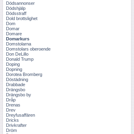
Dödsannonser
Dödshjälp
Dödsstraff
Dold brottslighet
Dom
Domar
Domare
Domarkurs
Domstolarna
Domstolars oberoende
Don DeLillo
Donald Trump
Doping
Dopning
Dorotea Bromberg
Döstädning
Drabbade
Drängsbo
Drängsbo by
Dråp
Drenas
Drev
Dreyfusaffären
Dricks
Drivkrafter
Dröm