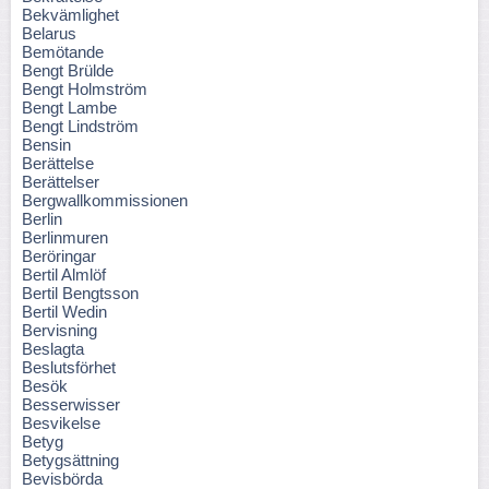
Bekvämlighet
Belarus
Bemötande
Bengt Brülde
Bengt Holmström
Bengt Lambe
Bengt Lindström
Bensin
Berättelse
Berättelser
Bergwallkommissionen
Berlin
Berlinmuren
Beröringar
Bertil Almlöf
Bertil Bengtsson
Bertil Wedin
Bervisning
Beslagta
Beslutsförhet
Besök
Besserwisser
Besvikelse
Betyg
Betygsättning
Bevisbörda