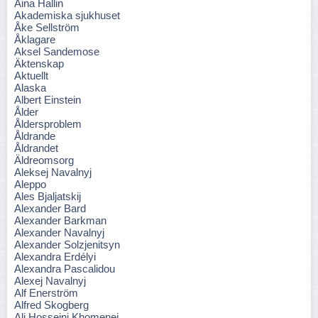
Aina Hallin
Akademiska sjukhuset
Åke Sellström
Åklagare
Aksel Sandemose
Äktenskap
Aktuellt
Alaska
Albert Einstein
Ålder
Åldersproblem
Åldrande
Åldrandet
Äldreomsorg
Aleksej Navalnyj
Aleppo
Ales Bjaljatskij
Alexander Bard
Alexander Barkman
Alexander Navalnyj
Alexander Solzjenitsyn
Alexandra Erdélyi
Alexandra Pascalidou
Alexej Navalnyj
Alf Enerström
Alfred Skogberg
Ali Hosseini Khomenei