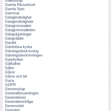
Galenskap
Gamla Riksarkivet
Gamla Stan
Gammal
Gängbrottslighet
Gängbrottslighete
Gängkriminalitet
Gängkriminaliteten
Gängskjutningar
Gängvåldet
Gardet
Gärdslösa kyrka
Gärningsbeskrivning
Gärningsbeskrivningen
Garphyttan
Gåtfullhet
Gåtor
Gåvor
Gåvor och tid
Gaza
GDPR
Gemenskap
Generalförsamlingen
Generationer
Generationsfråga
Generositet
Georgien