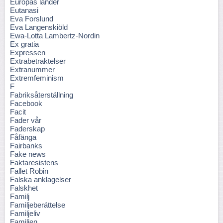
Europas länder
Eutanasi
Eva Forslund
Eva Langenskiöld
Ewa-Lotta Lambertz-Nordin
Ex gratia
Expressen
Extrabetraktelser
Extranummer
Extremfeminism
F
Fabriksåterställning
Facebook
Facit
Fader vår
Faderskap
Fåfänga
Fairbanks
Fake news
Faktaresistens
Fallet Robin
Falska anklagelser
Falskhet
Familj
Familjeberättelse
Familjeliv
Familjen