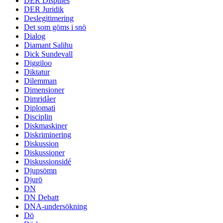
DER Disputes
DER Juridik
Deslegitimering
Det som göms i snö
Dialog
Diamant Salihu
Dick Sundevall
Diggiloo
Diktatur
Dilemman
Dimensioner
Dimridåer
Diplomati
Disciplin
Diskmaskiner
Diskriminering
Diskussion
Diskussioner
Diskussionsidé
Djupsömn
Djurö
DN
DN Debatt
DNA-undersökning
Dö