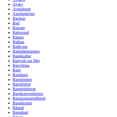
Avsky
Avtalsbrott
Azerbajdzjan
Backup
Bad
Bagage
Bakgrund
Balans
Balkan
Balticum
Baltutlämningen
Bankkultur
Banyuls sur Mer
Barcelona
Barn
Barnbarn
Barndomen
Barnförhör
Barnfridsbrott
Barnkonventionen
Barnpornografibrott
Basinkomst
Båstad
Bastubad