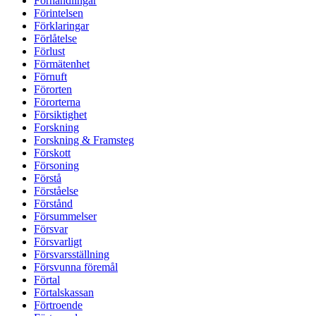
Förhandlingar
Förintelsen
Förklaringar
Förlåtelse
Förlust
Förmätenhet
Förnuft
Förorten
Förorterna
Försiktighet
Forskning
Forskning & Framsteg
Förskott
Försoning
Förstå
Förståelse
Förstånd
Försummelser
Försvar
Försvarligt
Försvarsställning
Försvunna föremål
Förtal
Förtalskassan
Förtroende