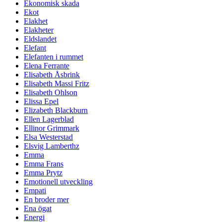
Ekonomisk skada
Ekot
Elakhet
Elakheter
Eldslandet
Elefant
Elefanten i rummet
Elena Ferrante
Elisabeth Åsbrink
Elisabeth Massi Fritz
Elisabeth Ohlson
Elissa Epel
Elizabeth Blackburn
Ellen Lagerblad
Ellinor Grimmark
Elsa Westerstad
Elsvig Lamberthz
Emma
Emma Frans
Emma Prytz
Emotionell utveckling
Empati
En broder mer
Ena ögat
Energi