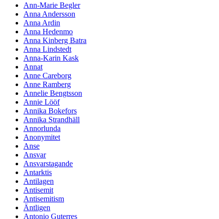
Ann-Marie Begler
Anna Andersson
Anna Ardin
Anna Hedenmo
Anna Kinberg Batra
Anna Lindstedt
Anna-Karin Kask
Annat
Anne Careborg
Anne Ramberg
Annelie Bengtsson
Annie Lööf
Annika Bokefors
Annika Strandhäll
Annorlunda
Anonymitet
Anse
Ansvar
Ansvarstagande
Antarktis
Antilagen
Antisemit
Antisemitism
Äntligen
Antonio Guterres