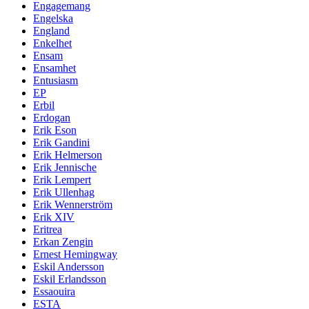
Engagemang
Engelska
England
Enkelhet
Ensam
Ensamhet
Entusiasm
EP
Erbil
Erdogan
Erik Eson
Erik Gandini
Erik Helmerson
Erik Jennische
Erik Lempert
Erik Ullenhag
Erik Wennerström
Erik XIV
Eritrea
Erkan Zengin
Ernest Hemingway
Eskil Andersson
Eskil Erlandsson
Essaouira
ESTA