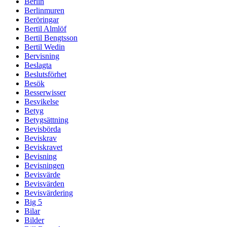
Berlin
Berlinmuren
Beröringar
Bertil Almlöf
Bertil Bengtsson
Bertil Wedin
Bervisning
Beslagta
Beslutsförhet
Besök
Besserwisser
Besvikelse
Betyg
Betygsättning
Bevisbörda
Beviskrav
Beviskravet
Bevisning
Bevisningen
Bevisvärde
Bevisvärden
Bevisvärdering
Big 5
Bilar
Bilder