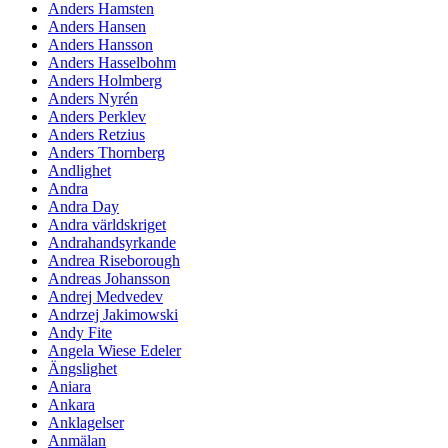
Anders Hamsten
Anders Hansen
Anders Hansson
Anders Hasselbohm
Anders Holmberg
Anders Nyrén
Anders Perklev
Anders Retzius
Anders Thornberg
Andlighet
Andra
Andra Day
Andra världskriget
Andrahandsyrkande
Andrea Riseborough
Andreas Johansson
Andrej Medvedev
Andrzej Jakimowski
Andy Fite
Angela Wiese Edeler
Ängslighet
Aniara
Ankara
Anklagelser
Anmälan