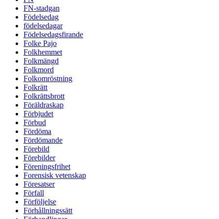
FN-stadgan
Födelsedag
födelsedagar
Födelsedagsfirande
Folke Pajo
Folkhemmet
Folkmängd
Folkmord
Folkomröstning
Folkrätt
Folkrättsbrott
Föräldraskap
Förbjudet
Förbud
Fördöma
Fördömande
Förebild
Förebilder
Föreningsfrihet
Forensisk vetenskap
Föresatser
Förfall
Förföljelse
Förhållningssätt