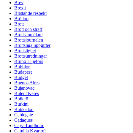
Brev
Brexit
Bristande respekt
Bröllop
Brott
Brott och straff
Brottsanmälare
Brottsjournalen
Brottsliga uppgifter
Brottslighet
Brottsutredningar
Bruno Liljefors
Bubblor
Budapest
Budget
Buenos Aires
Bujanovac
Bülent Keres
Bullerö
Burkini
Butiksdöd
Cablegate
Cadaques
Cajsa Lindholm
Camilla Kvartoft