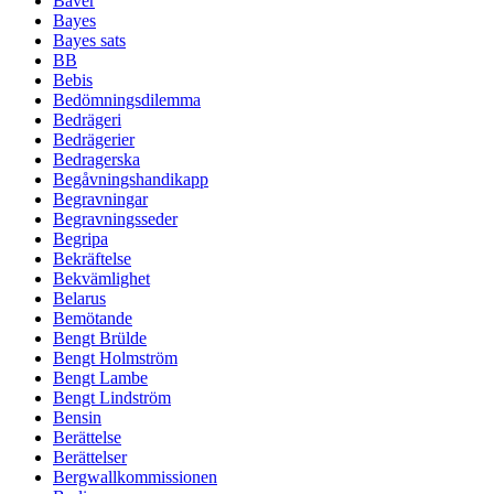
Bäver
Bayes
Bayes sats
BB
Bebis
Bedömningsdilemma
Bedrägeri
Bedrägerier
Bedragerska
Begåvningshandikapp
Begravningar
Begravningsseder
Begripa
Bekräftelse
Bekvämlighet
Belarus
Bemötande
Bengt Brülde
Bengt Holmström
Bengt Lambe
Bengt Lindström
Bensin
Berättelse
Berättelser
Bergwallkommissionen