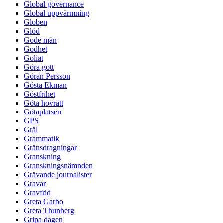
Global governance
Global uppvärmning
Globen
Glöd
Gode män
Godhet
Goliat
Göra gott
Göran Persson
Gösta Ekman
Göstfrihet
Göta hovrätt
Götaplatsen
GPS
Gräl
Grammatik
Gränsdragningar
Granskning
Granskningsnämnden
Grävande journalister
Gravar
Gravfrid
Greta Garbo
Greta Thunberg
Gripa dagen