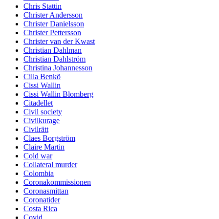
Chris Stattin
Christer Andersson
Christer Danielsson
Christer Pettersson
Christer van der Kwast
Christian Dahlman
Christian Dahlström
Christina Johannesson
Cilla Benkö
Cissi Wallin
Cissi Wallin Blomberg
Citadellet
Civil society
Civilkurage
Civilrätt
Claes Borgström
Claire Martin
Cold war
Collateral murder
Colombia
Coronakommissionen
Coronasmittan
Coronatider
Costa Rica
Covid