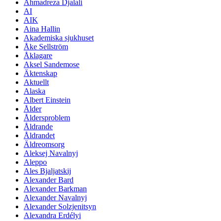
Ahmadreza Djalali
AI
AIK
Aina Hallin
Akademiska sjukhuset
Åke Sellström
Åklagare
Aksel Sandemose
Äktenskap
Aktuellt
Alaska
Albert Einstein
Ålder
Åldersproblem
Åldrande
Åldrandet
Äldreomsorg
Aleksej Navalnyj
Aleppo
Ales Bjaljatskij
Alexander Bard
Alexander Barkman
Alexander Navalnyj
Alexander Solzjenitsyn
Alexandra Erdélyi