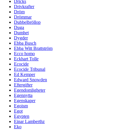
Dricks
Drivkrafter
Dröm
Drömmar
Dubbelbröllop
Duga
Dumhet
Dygder
Ebba Busch
Ebba Witt Brattström
Ecco homo
Eckhart Tolle
Ecocide
Ecocide Tribunal
Ed Kemper
Edward Snowden
Eftergifter
Egendomligheter
Egennytta
Egenskaper
Egoism
Egot
Egypten
Einar Lamberthz
Eko