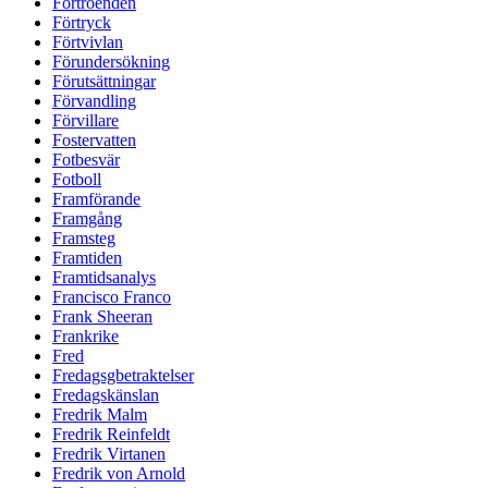
Förtroenden
Förtryck
Förtvivlan
Förundersökning
Förutsättningar
Förvandling
Förvillare
Fostervatten
Fotbesvär
Fotboll
Framförande
Framgång
Framsteg
Framtiden
Framtidsanalys
Francisco Franco
Frank Sheeran
Frankrike
Fred
Fredagsgbetraktelser
Fredagskänslan
Fredrik Malm
Fredrik Reinfeldt
Fredrik Virtanen
Fredrik von Arnold