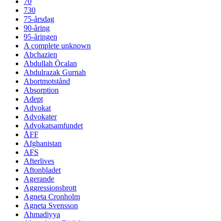
70
730
75-årsdag
90-åring
95-åringen
A complete unknown
Abchazien
Abdullah Öcalan
Abdulrazak Gurnah
Abortmotstånd
Absorption
Adept
Advokat
Advokater
Advokatsamfundet
ÅFF
Afghanistan
AFS
Afterlives
Aftonbladet
Agerande
Aggressionsbrott
Agneta Cronholm
Agneta Svensson
Ahmadiyya