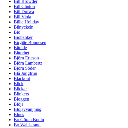
Bill Browder
Bill Clinton
Bill Dufwa
Bill Viola
Billie Holiday
Bilnyckeln
Bio
Biobanker
Birgitte Bonnesen
Biträde
Bitterhet
Björn Ericson
Björn Lambertz
Björn Söder
Blå Jungfrun
Blackout
Blick
Blickar
Blinkers
Bloggen
Blöja
Blöjavvänjning
Blues
Bo Göran Bodin
Bo Wahlstrand