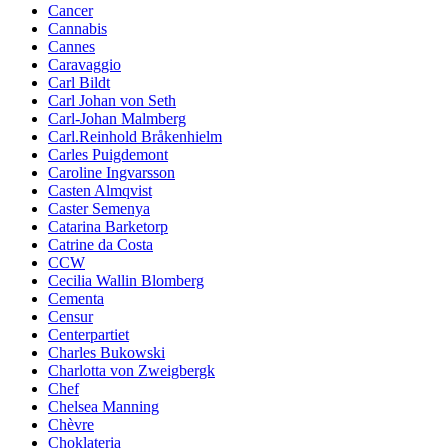
Cancer
Cannabis
Cannes
Caravaggio
Carl Bildt
Carl Johan von Seth
Carl-Johan Malmberg
Carl.Reinhold Bråkenhielm
Carles Puigdemont
Caroline Ingvarsson
Casten Almqvist
Caster Semenya
Catarina Barketorp
Catrine da Costa
CCW
Cecilia Wallin Blomberg
Cementa
Censur
Centerpartiet
Charles Bukowski
Charlotta von Zweigbergk
Chef
Chelsea Manning
Chèvre
Choklateria