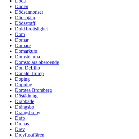
Döda
Döden
Dödsannonser
Dödshjälp
Dödsstraff
Dold brottslighet
Dom
Domar
Domare
Domarkurs
Domstolarna
Domstolars oberoende
Don DeLillo
Donald Trump
Doping
Dopning
Dorotea Bromberg
Döstädning
Drabbade
Drängsbo
Drängsbo by
Dråp
Drenas
Drev
Dreyfusaffären