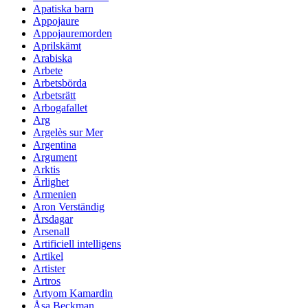
Apatiska barn
Appojaure
Appojauremorden
Aprilskämt
Arabiska
Arbete
Arbetsbörda
Arbetsrätt
Arbogafallet
Arg
Argelès sur Mer
Argentina
Argument
Arktis
Ärlighet
Armenien
Aron Verständig
Årsdagar
Arsenall
Artificiell intelligens
Artikel
Artister
Artros
Artyom Kamardin
Åsa Beckman