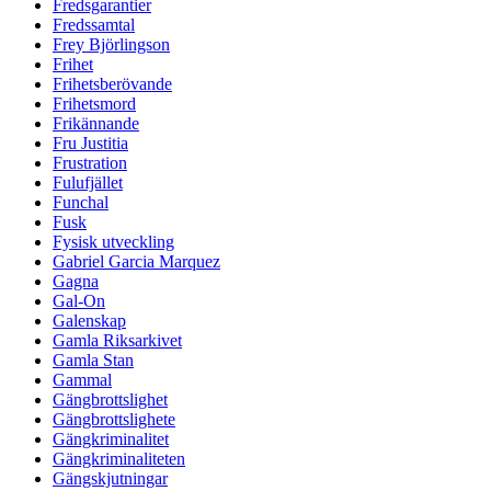
Fredsgarantier
Fredssamtal
Frey Björlingson
Frihet
Frihetsberövande
Frihetsmord
Frikännande
Fru Justitia
Frustration
Fulufjället
Funchal
Fusk
Fysisk utveckling
Gabriel Garcia Marquez
Gagna
Gal-On
Galenskap
Gamla Riksarkivet
Gamla Stan
Gammal
Gängbrottslighet
Gängbrottslighete
Gängkriminalitet
Gängkriminaliteten
Gängskjutningar