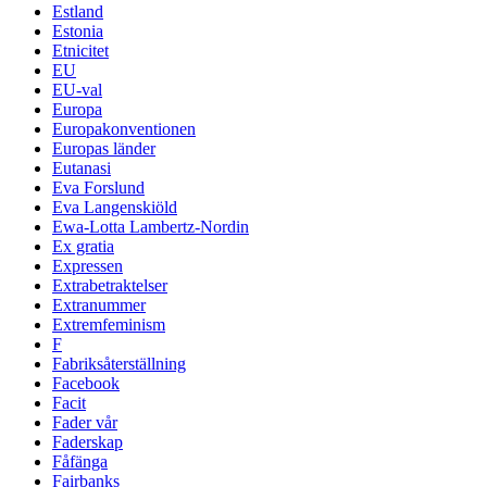
Estland
Estonia
Etnicitet
EU
EU-val
Europa
Europakonventionen
Europas länder
Eutanasi
Eva Forslund
Eva Langenskiöld
Ewa-Lotta Lambertz-Nordin
Ex gratia
Expressen
Extrabetraktelser
Extranummer
Extremfeminism
F
Fabriksåterställning
Facebook
Facit
Fader vår
Faderskap
Fåfänga
Fairbanks