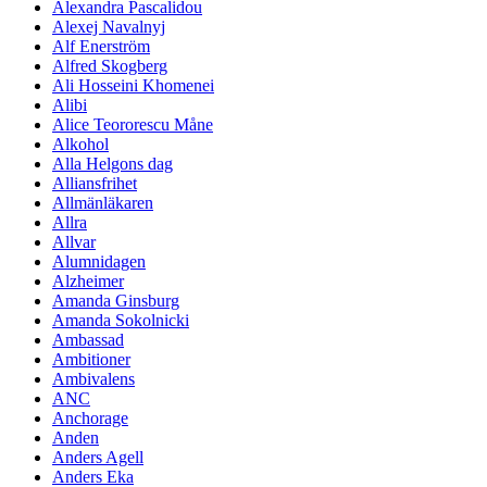
Alexandra Pascalidou
Alexej Navalnyj
Alf Enerström
Alfred Skogberg
Ali Hosseini Khomenei
Alibi
Alice Teororescu Måne
Alkohol
Alla Helgons dag
Alliansfrihet
Allmänläkaren
Allra
Allvar
Alumnidagen
Alzheimer
Amanda Ginsburg
Amanda Sokolnicki
Ambassad
Ambitioner
Ambivalens
ANC
Anchorage
Anden
Anders Agell
Anders Eka