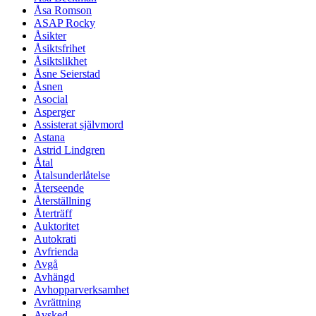
Åsa Romson
ASAP Rocky
Åsikter
Åsiktsfrihet
Åsiktslikhet
Åsne Seierstad
Åsnen
Asocial
Asperger
Assisterat självmord
Astana
Astrid Lindgren
Åtal
Åtalsunderlåtelse
Återseende
Återställning
Återträff
Auktoritet
Autokrati
Avfrienda
Avgå
Avhängd
Avhopparverksamhet
Avrättning
Avsked