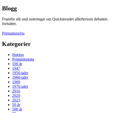
Blogg
Framför allt små noteringar om Quickärendet allteftersom debatten
fortsätter.
Prenumera/rss
Kategorier
#metoo
#vimåsteprata
100 år
1947
1950-talet
1960-talet
1969
1970-talet
2016
2020
2025
50 år
500 år