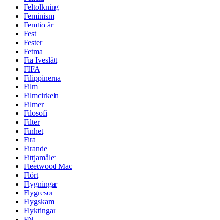
Feltolkning
Feminism
Femtio år
Fest
Fester
Fetma
Fia Iveslätt
FIFA
Filippinerna
Film
Filmcirkeln
Filmer
Filosofi
Filter
Finhet
Fira
Firande
Fittjamålet
Fleetwood Mac
Flört
Flygningar
Flygresor
Flygskam
Flyktingar
FN