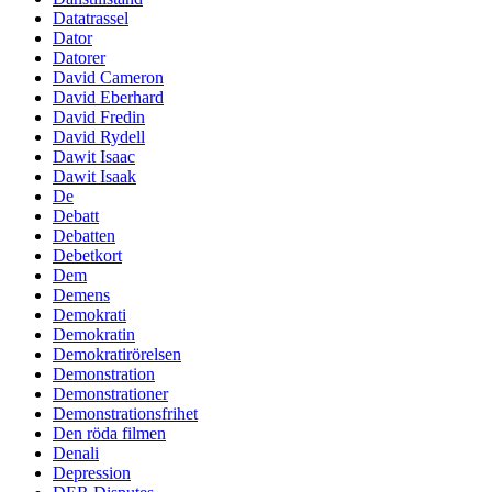
Datatrassel
Dator
Datorer
David Cameron
David Eberhard
David Fredin
David Rydell
Dawit Isaac
Dawit Isaak
De
Debatt
Debatten
Debetkort
Dem
Demens
Demokrati
Demokratin
Demokratirörelsen
Demonstration
Demonstrationer
Demonstrationsfrihet
Den röda filmen
Denali
Depression