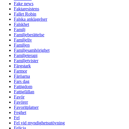
Fake news
Faktaresistens
Fallet Robin
Falska anklagelser
Falskhet
Familj
Familjeberättelse
Familjeliv
Familjen
Familjesamhörighet
Familjeterapi
Familjetvister
Färgstark
Farmor
Färöarna
Fars dag
Fattigdom
Fattigfällan
Favör
Favörer
Favoritplatser
Feghet
Fel
Fel vid myndighetsutövning
Felicia