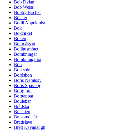
Bob Dylan
Bob Weiss
Bobby Fischer
Böcker
Bodil Appelquist
Bok
Bokcirkel
Boken
Bokmässan
Bollhusmötet
Bombningar
Bombningarna
Bön
Bon soir
Bordsbön
Boris Nemtsov
Boris Spasskij
Bortgjord
Borttappat
Boulebar
Brådska
Brasilien
Brasomdetär
Bratislava
Brett Kavanaugh