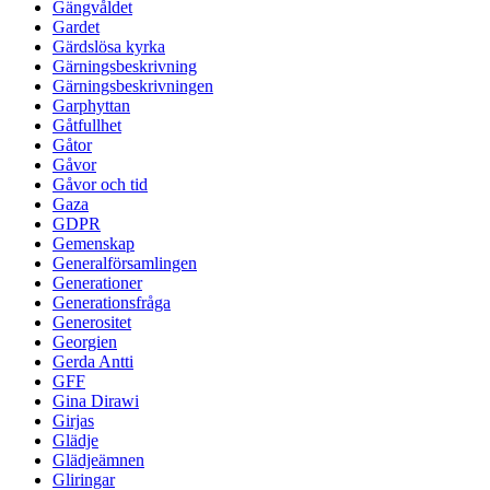
Gängvåldet
Gardet
Gärdslösa kyrka
Gärningsbeskrivning
Gärningsbeskrivningen
Garphyttan
Gåtfullhet
Gåtor
Gåvor
Gåvor och tid
Gaza
GDPR
Gemenskap
Generalförsamlingen
Generationer
Generationsfråga
Generositet
Georgien
Gerda Antti
GFF
Gina Dirawi
Girjas
Glädje
Glädjeämnen
Gliringar