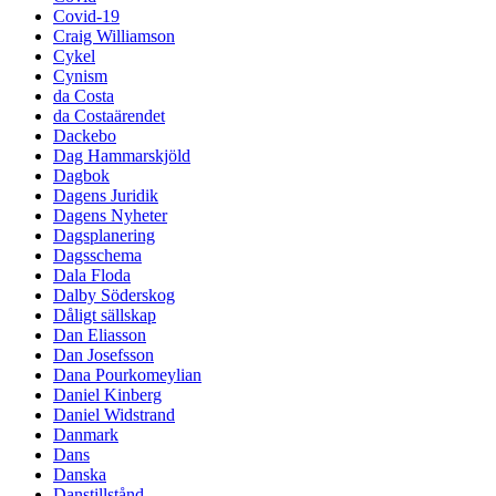
Covid-19
Craig Williamson
Cykel
Cynism
da Costa
da Costaärendet
Dackebo
Dag Hammarskjöld
Dagbok
Dagens Juridik
Dagens Nyheter
Dagsplanering
Dagsschema
Dala Floda
Dalby Söderskog
Dåligt sällskap
Dan Eliasson
Dan Josefsson
Dana Pourkomeylian
Daniel Kinberg
Daniel Widstrand
Danmark
Dans
Danska
Danstillstånd