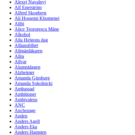
Alexej Navalnyj
Alf Enerström
Alfred Skogberg
Ali Hosseini Khomenei
Alibi
Alice Teororescu Måne
Alkohol
Alla Helgons dag
Alliansfrihet
Allmänläkaren
Allra
Allvar
Alumnidagen
Alzheimer
Amanda Ginsburg
Amanda Sokolnicki
Ambassad
Ambitioner
Ambivalens
ANC
Anchorage
Anden
Anders Agell
Anders Eka
Anders Hamsten