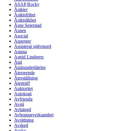
ASAP Rocky
Åsikter
Åsiktsfrihet
Åsiktslikhet
Åsne Seierstad
Åsnen
Asocial
Asperger
Assisterat självmord
Astana
Astrid Lindgren
Åtal
Åtalsunderlåtelse
Återseende
Återställning
Återträff
Auktoritet
Autokrati
Avfrienda
Avgå
Avhängd
Avhopparverksamhet
Avrättning
Avsked
Avsky