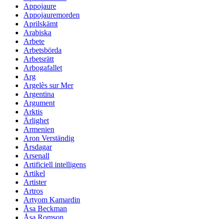
Appojaure
Appojauremorden
Aprilskämt
Arabiska
Arbete
Arbetsbörda
Arbetsrätt
Arbogafallet
Arg
Argelès sur Mer
Argentina
Argument
Arktis
Ärlighet
Armenien
Aron Verständig
Årsdagar
Arsenall
Artificiell intelligens
Artikel
Artister
Artros
Artyom Kamardin
Åsa Beckman
Åsa Romson