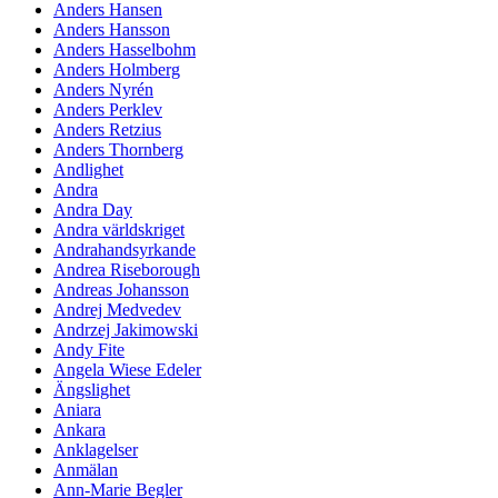
Anders Hansen
Anders Hansson
Anders Hasselbohm
Anders Holmberg
Anders Nyrén
Anders Perklev
Anders Retzius
Anders Thornberg
Andlighet
Andra
Andra Day
Andra världskriget
Andrahandsyrkande
Andrea Riseborough
Andreas Johansson
Andrej Medvedev
Andrzej Jakimowski
Andy Fite
Angela Wiese Edeler
Ängslighet
Aniara
Ankara
Anklagelser
Anmälan
Ann-Marie Begler