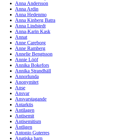
Anna Andersson
Anna Ardin
Anna Hedenmo
Anna Kinberg Batra
Anna Lindstedt
Anna-Karin Kask
Annat
Anne Careborg
Anne Ramberg
Annelie Bengtsson
Annie Lööf
Annika Bokefors
Annika Strandhäll
Annorlunda
Anonymitet
Anse
Ansvar
Ansvarstagande
Antarktis
Antilagen
Antisemit
Antisemitism
Äntligen
Antonio Guterres
Apatiska barn