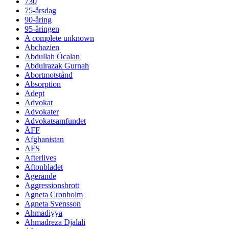
730
75-årsdag
90-åring
95-åringen
A complete unknown
Abchazien
Abdullah Öcalan
Abdulrazak Gurnah
Abortmotstånd
Absorption
Adept
Advokat
Advokater
Advokatsamfundet
ÅFF
Afghanistan
AFS
Afterlives
Aftonbladet
Agerande
Aggressionsbrott
Agneta Cronholm
Agneta Svensson
Ahmadiyya
Ahmadreza Djalali