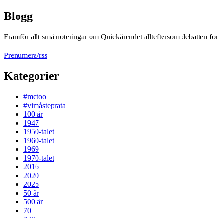
Blogg
Framför allt små noteringar om Quickärendet allteftersom debatten fort
Prenumera/rss
Kategorier
#metoo
#vimåsteprata
100 år
1947
1950-talet
1960-talet
1969
1970-talet
2016
2020
2025
50 år
500 år
70