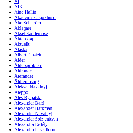
AI
AIK
Aina Hallin
Akademiska sjukhuset
Åke Sellström
Åklagare
Aksel Sandemose
Äktenskap
Aktuellt
Alaska
Albert Einstein
Ålder
Åldersproblem
Åldrande
Åldrandet
Äldreomsorg
Aleksej Navalnyj
Aleppo
Ales Bjaljatskij
Alexander Bard
Alexander Barkman
Alexander Navalnyj
Alexander Solzjenitsyn
Alexandra Erdélyi
Alexandra Pascalidou