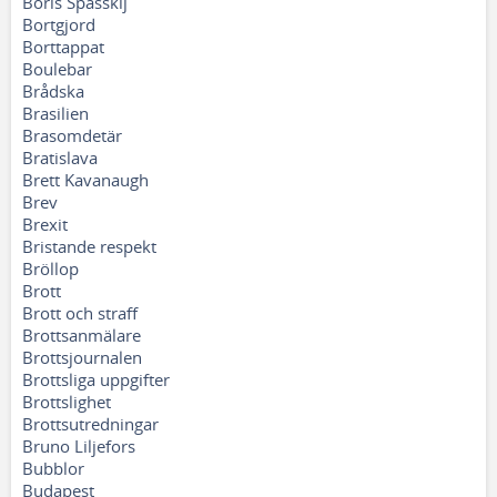
Boris Spasskij
Bortgjord
Borttappat
Boulebar
Brådska
Brasilien
Brasomdetär
Bratislava
Brett Kavanaugh
Brev
Brexit
Bristande respekt
Bröllop
Brott
Brott och straff
Brottsanmälare
Brottsjournalen
Brottsliga uppgifter
Brottslighet
Brottsutredningar
Bruno Liljefors
Bubblor
Budapest