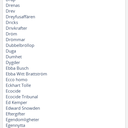
Drenas
Drev
Dreyfusaffären
Dricks
Drivkrafter
Dröm
Drömmar
Dubbelbröllop
Duga
Dumhet
Dygder
Ebba Busch
Ebba Witt Brattström
Ecco homo
Eckhart Tolle
Ecocide
Ecocide Tribunal
Ed Kemper
Edward Snowden
Eftergifter
Egendomligheter
Egennytta