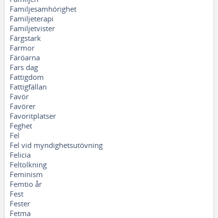
Familjesamhörighet
Familjeterapi
Familjetvister
Färgstark
Farmor
Färöarna
Fars dag
Fattigdom
Fattigfällan
Favör
Favörer
Favoritplatser
Feghet
Fel
Fel vid myndighetsutövning
Felicia
Feltolkning
Feminism
Femtio år
Fest
Fester
Fetma