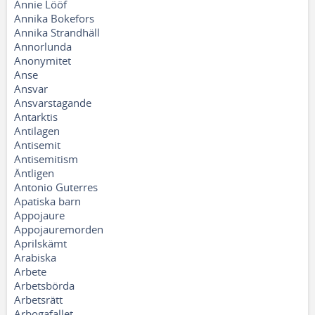
Annie Lööf
Annika Bokefors
Annika Strandhäll
Annorlunda
Anonymitet
Anse
Ansvar
Ansvarstagande
Antarktis
Antilagen
Antisemit
Antisemitism
Äntligen
Antonio Guterres
Apatiska barn
Appojaure
Appojauremorden
Aprilskämt
Arabiska
Arbete
Arbetsbörda
Arbetsrätt
Arbogafallet