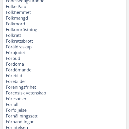
Födelsedagsfirande
Folke Pajo
Folkhemmet
Folkmängd
Folkmord
Folkomröstning
Folkrätt
Folkrättsbrott
Föräldraskap
Förbjudet
Förbud
Fördöma
Fördömande
Förebild
Förebilder
Föreningsfrihet
Forensisk vetenskap
Föresatser
Förfall
Förföljelse
Förhållningssätt
Förhandlingar
Förintelsen