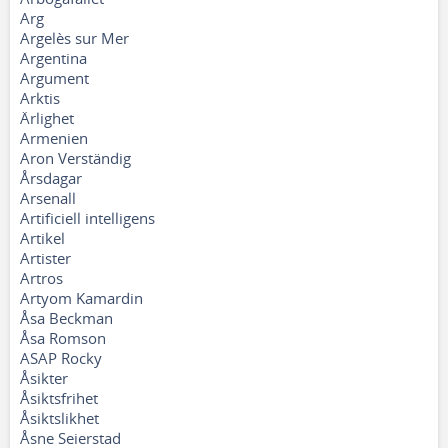
Arg
Argelès sur Mer
Argentina
Argument
Arktis
Ärlighet
Armenien
Aron Verständig
Årsdagar
Arsenall
Artificiell intelligens
Artikel
Artister
Artros
Artyom Kamardin
Åsa Beckman
Åsa Romson
ASAP Rocky
Åsikter
Åsiktsfrihet
Åsiktslikhet
Åsne Seierstad