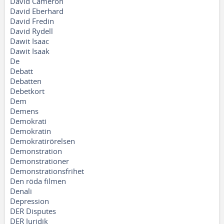
David Cameron
David Eberhard
David Fredin
David Rydell
Dawit Isaac
Dawit Isaak
De
Debatt
Debatten
Debetkort
Dem
Demens
Demokrati
Demokratin
Demokratirörelsen
Demonstration
Demonstrationer
Demonstrationsfrihet
Den röda filmen
Denali
Depression
DER Disputes
DER Juridik