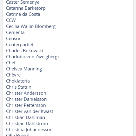
Caster Semenya
Catarina Barketorp
Catrine da Costa
CCW
Cecilia Wallin Blomberg
Cementa
Censur
Centerpartiet
Charles Bukowski
Charlotta von Zweigbergk
Chef
Chelsea Manning
Chèvre
Choklateria
Chris Stattin
Christer Andersson
Christer Danielsson
Christer Pettersson
Christer van der Kwast
Christian Dahlman
Christian Dahlström
Christina Johannesson
Cilla Benkö