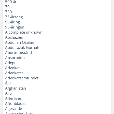
500 år
70
730
75-årsdag
90-åring
95-åringen
A complete unknown
Abchazien
Abdullah Öcalan
Abdulrazak Gurnah
Abortmotstånd
Absorption
Adept
Advokat
Advokater
Advokatsamfundet
ÅFF
Afghanistan
AFS
Afterlives
Aftonbladet
Agerande
Aggressionsbrott