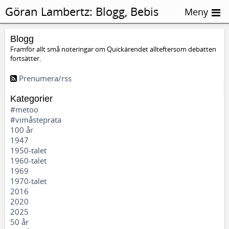
Göran Lambertz:
Blogg, Bebis
Meny
Blogg
Framför allt små noteringar om Quickärendet allteftersom debatten
fortsätter.
Prenumera/rss
Kategorier
#metoo
#vimåsteprata
100 år
1947
1950-talet
1960-talet
1969
1970-talet
2016
2020
2025
50 år