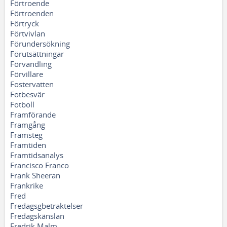
Förtroende
Förtroenden
Förtryck
Förtvivlan
Förundersökning
Förutsättningar
Förvandling
Förvillare
Fostervatten
Fotbesvär
Fotboll
Framförande
Framgång
Framsteg
Framtiden
Framtidsanalys
Francisco Franco
Frank Sheeran
Frankrike
Fred
Fredagsgbetraktelser
Fredagskänslan
Fredrik Malm