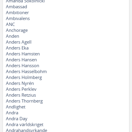
Amanda Sokolnicki
Ambassad
Ambitioner
Ambivalens
ANC
Anchorage
Anden
Anders Agell
Anders Eka
Anders Hamsten
Anders Hansen
Anders Hansson
Anders Hasselbohm
Anders Holmberg
Anders Nyrén
Anders Perklev
Anders Retzius
Anders Thornberg
Andlighet
Andra
Andra Day
Andra världskriget
Andrahandsyrkande