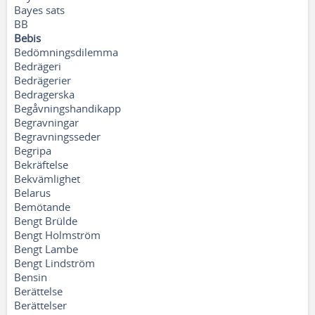
Bayes sats
BB
Bebis
Bedömningsdilemma
Bedrägeri
Bedrägerier
Bedragerska
Begåvningshandikapp
Begravningar
Begravningsseder
Begripa
Bekräftelse
Bekvämlighet
Belarus
Bemötande
Bengt Brülde
Bengt Holmström
Bengt Lambe
Bengt Lindström
Bensin
Berättelse
Berättelser