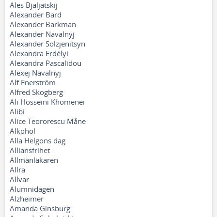
Ales Bjaljatskij
Alexander Bard
Alexander Barkman
Alexander Navalnyj
Alexander Solzjenitsyn
Alexandra Erdélyi
Alexandra Pascalidou
Alexej Navalnyj
Alf Enerström
Alfred Skogberg
Ali Hosseini Khomenei
Alibi
Alice Teororescu Måne
Alkohol
Alla Helgons dag
Alliansfrihet
Allmänläkaren
Allra
Allvar
Alumnidagen
Alzheimer
Amanda Ginsburg