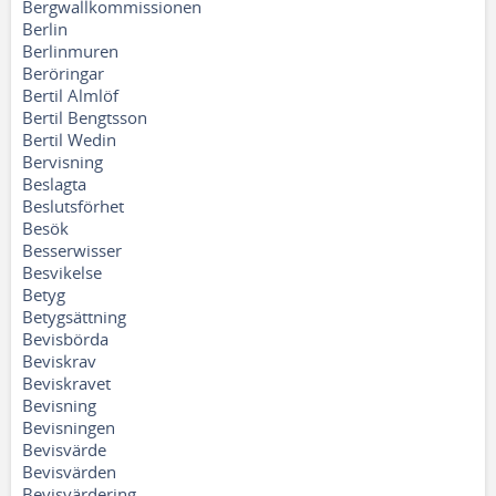
Bergwallkommissionen
Berlin
Berlinmuren
Beröringar
Bertil Almlöf
Bertil Bengtsson
Bertil Wedin
Bervisning
Beslagta
Beslutsförhet
Besök
Besserwisser
Besvikelse
Betyg
Betygsättning
Bevisbörda
Beviskrav
Beviskravet
Bevisning
Bevisningen
Bevisvärde
Bevisvärden
Bevisvärdering