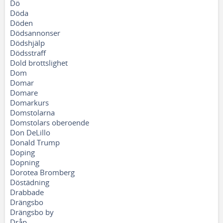
Dö
Döda
Döden
Dödsannonser
Dödshjälp
Dödsstraff
Dold brottslighet
Dom
Domar
Domare
Domarkurs
Domstolarna
Domstolars oberoende
Don DeLillo
Donald Trump
Doping
Dopning
Dorotea Bromberg
Döstädning
Drabbade
Drängsbo
Drängsbo by
Dråp