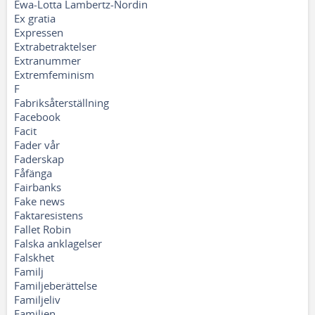
Ewa-Lotta Lambertz-Nordin
Ex gratia
Expressen
Extrabetraktelser
Extranummer
Extremfeminism
F
Fabriksåterställning
Facebook
Facit
Fader vår
Faderskap
Fåfänga
Fairbanks
Fake news
Faktaresistens
Fallet Robin
Falska anklagelser
Falskhet
Familj
Familjeberättelse
Familjeliv
Familjen