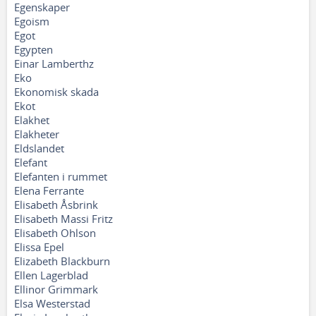
Egenskaper
Egoism
Egot
Egypten
Einar Lamberthz
Eko
Ekonomisk skada
Ekot
Elakhet
Elakheter
Eldslandet
Elefant
Elefanten i rummet
Elena Ferrante
Elisabeth Åsbrink
Elisabeth Massi Fritz
Elisabeth Ohlson
Elissa Epel
Elizabeth Blackburn
Ellen Lagerblad
Ellinor Grimmark
Elsa Westerstad