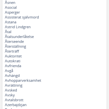
Åsnen
Asocial
Asperger
Assisterat självmord
Astana
Astrid Lindgren
Åtal
Åtalsunderlåtelse
Återseende
Återställning
Återträff
Auktoritet
Autokrati
Avfrienda
Avgå
Avhängd
Avhopparverksamhet
Avrättning
Avsked
Avsky
Avtalsbrott
Azerbajdzjan