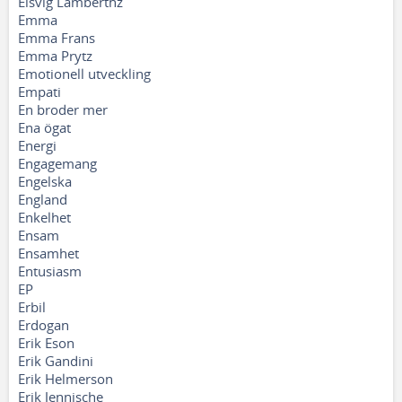
Elsvig Lamberthz
Emma
Emma Frans
Emma Prytz
Emotionell utveckling
Empati
En broder mer
Ena ögat
Energi
Engagemang
Engelska
England
Enkelhet
Ensam
Ensamhet
Entusiasm
EP
Erbil
Erdogan
Erik Eson
Erik Gandini
Erik Helmerson
Erik Jennische