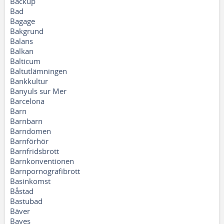
Backup
Bad
Bagage
Bakgrund
Balans
Balkan
Balticum
Baltutlämningen
Bankkultur
Banyuls sur Mer
Barcelona
Barn
Barnbarn
Barndomen
Barnförhör
Barnfridsbrott
Barnkonventionen
Barnpornografibrott
Basinkomst
Båstad
Bastubad
Bäver
Bayes