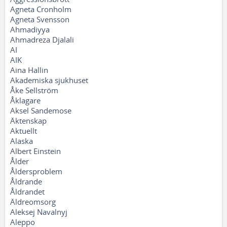
Agneta Cronholm
Agneta Svensson
Ahmadiyya
Ahmadreza Djalali
AI
AIK
Aina Hallin
Akademiska sjukhuset
Åke Sellström
Åklagare
Aksel Sandemose
Äktenskap
Aktuellt
Alaska
Albert Einstein
Ålder
Åldersproblem
Åldrande
Åldrandet
Äldreomsorg
Aleksej Navalnyj
Aleppo