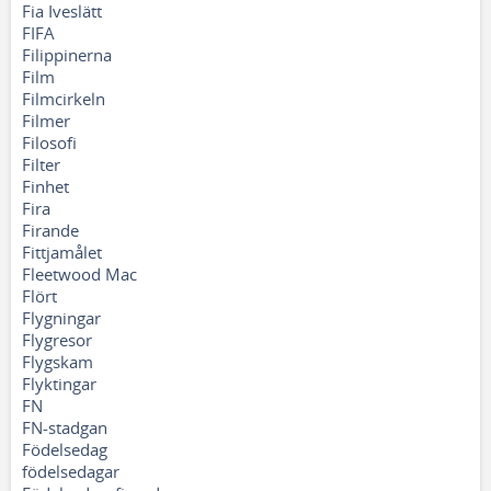
Fia Iveslätt
FIFA
Filippinerna
Film
Filmcirkeln
Filmer
Filosofi
Filter
Finhet
Fira
Firande
Fittjamålet
Fleetwood Mac
Flört
Flygningar
Flygresor
Flygskam
Flyktingar
FN
FN-stadgan
Födelsedag
födelsedagar