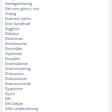
Deslegitimering
Det som göms i snö
Dialog
Diamant Salihu
Dick Sundevall
Diggiloo
Diktatur
Dilemman
Dimensioner
Dimridåer
Diplomati
Disciplin
Diskmaskiner
Diskriminering
Diskussion
Diskussioner
Diskussionsidé
Djupsömn
Djurö
DN
DN Debatt
DNA-undersökning