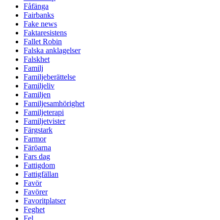
Fåfänga
Fairbanks
Fake news
Faktaresistens
Fallet Robin
Falska anklagelser
Falskhet
Familj
Familjeberättelse
Familjeliv
Familjen
Familjesamhörighet
Familjeterapi
Familjetvister
Färgstark
Farmor
Färöarna
Fars dag
Fattigdom
Fattigfällan
Favör
Favörer
Favoritplatser
Feghet
Fel