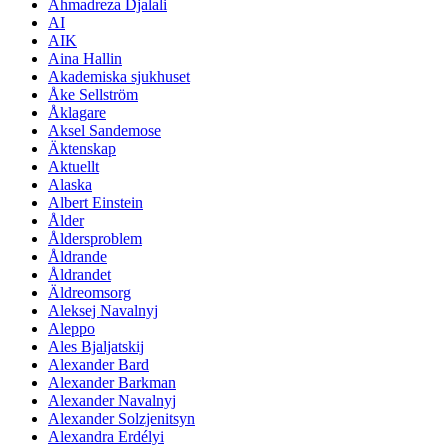
Ahmadreza Djalali
AI
AIK
Aina Hallin
Akademiska sjukhuset
Åke Sellström
Åklagare
Aksel Sandemose
Äktenskap
Aktuellt
Alaska
Albert Einstein
Ålder
Åldersproblem
Åldrande
Åldrandet
Äldreomsorg
Aleksej Navalnyj
Aleppo
Ales Bjaljatskij
Alexander Bard
Alexander Barkman
Alexander Navalnyj
Alexander Solzjenitsyn
Alexandra Erdélyi