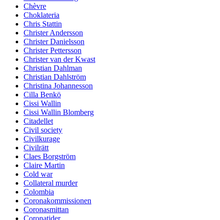
Chèvre
Choklateria
Chris Stattin
Christer Andersson
Christer Danielsson
Christer Pettersson
Christer van der Kwast
Christian Dahlman
Christian Dahlström
Christina Johannesson
Cilla Benkö
Cissi Wallin
Cissi Wallin Blomberg
Citadellet
Civil society
Civilkurage
Civilrätt
Claes Borgström
Claire Martin
Cold war
Collateral murder
Colombia
Coronakommissionen
Coronasmittan
Coronatider