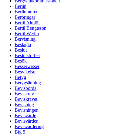
Bergwallkommissionen
Berlin
Berlinmuren
Beröringar
Bertil Almlöf
Bertil Bengtsson
Bertil Wedin
Bervisning
Beslagta
Beslut
Beslutsförhet
Besök
Besserwisser
Besvikelse
Betyg
Betygsättning
Bevisbörda
Beviskrav
Beviskravet
Bevisning
Bevisningen
Bevisvärde
Bevisvärden
Bevisvärdering
Big 5