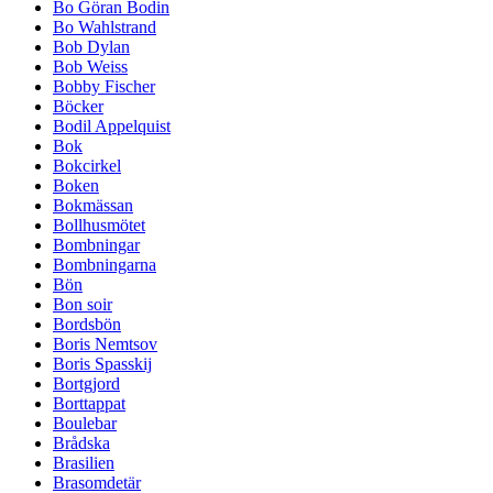
Bo Göran Bodin
Bo Wahlstrand
Bob Dylan
Bob Weiss
Bobby Fischer
Böcker
Bodil Appelquist
Bok
Bokcirkel
Boken
Bokmässan
Bollhusmötet
Bombningar
Bombningarna
Bön
Bon soir
Bordsbön
Boris Nemtsov
Boris Spasskij
Bortgjord
Borttappat
Boulebar
Brådska
Brasilien
Brasomdetär