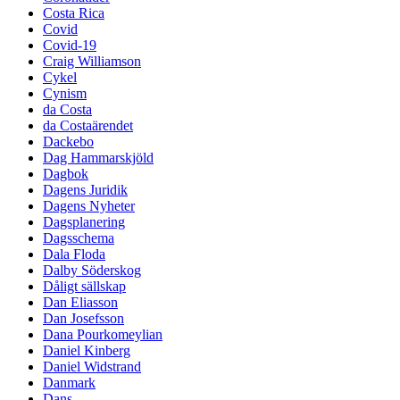
Costa Rica
Covid
Covid-19
Craig Williamson
Cykel
Cynism
da Costa
da Costaärendet
Dackebo
Dag Hammarskjöld
Dagbok
Dagens Juridik
Dagens Nyheter
Dagsplanering
Dagsschema
Dala Floda
Dalby Söderskog
Dåligt sällskap
Dan Eliasson
Dan Josefsson
Dana Pourkomeylian
Daniel Kinberg
Daniel Widstrand
Danmark
Dans