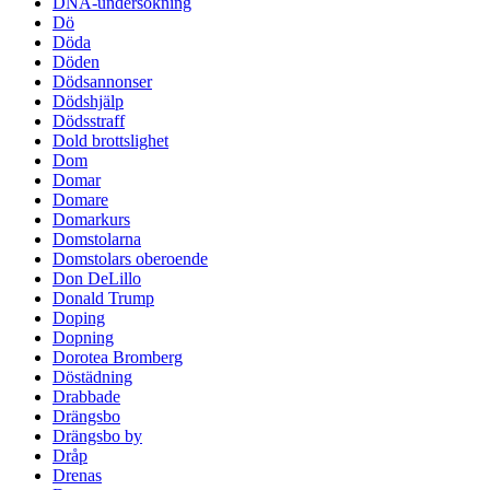
DNA-undersökning
Dö
Döda
Döden
Dödsannonser
Dödshjälp
Dödsstraff
Dold brottslighet
Dom
Domar
Domare
Domarkurs
Domstolarna
Domstolars oberoende
Don DeLillo
Donald Trump
Doping
Dopning
Dorotea Bromberg
Döstädning
Drabbade
Drängsbo
Drängsbo by
Dråp
Drenas