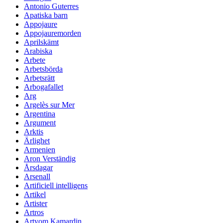
Antonio Guterres
Apatiska barn
Appojaure
Appojauremorden
Aprilskämt
Arabiska
Arbete
Arbetsbörda
Arbetsrätt
Arbogafallet
Arg
Argelès sur Mer
Argentina
Argument
Arktis
Ärlighet
Armenien
Aron Verständig
Årsdagar
Arsenall
Artificiell intelligens
Artikel
Artister
Artros
Artyom Kamardin