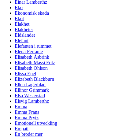
Einar Lamberthz
Eko
Ekonomisk skada
Ekot
Elakhet
Elakheter
Eldslandet
Elefant
Elefanten i rummet
Elena Ferrante
Elisabeth Åsbrink
Elisabeth Massi Fritz
Elisabeth Ohlson
Elissa Epel
Elizabeth Blackburn
Ellen Lagerblad
Ellinor Grimmark
Elsa Westerstad
Elsvig Lamberthz
Emma
Emma Frans
Emma Prytz
Emotionell utveckling
Empati
En broder mer