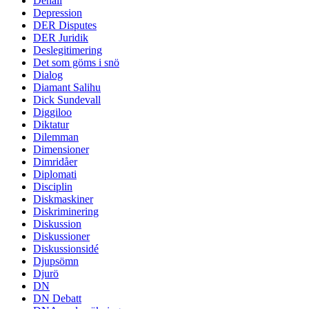
Denali
Depression
DER Disputes
DER Juridik
Deslegitimering
Det som göms i snö
Dialog
Diamant Salihu
Dick Sundevall
Diggiloo
Diktatur
Dilemman
Dimensioner
Dimridåer
Diplomati
Disciplin
Diskmaskiner
Diskriminering
Diskussion
Diskussioner
Diskussionsidé
Djupsömn
Djurö
DN
DN Debatt