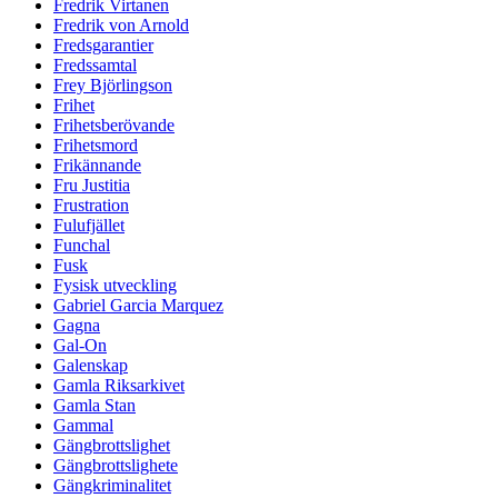
Fredrik Virtanen
Fredrik von Arnold
Fredsgarantier
Fredssamtal
Frey Björlingson
Frihet
Frihetsberövande
Frihetsmord
Frikännande
Fru Justitia
Frustration
Fulufjället
Funchal
Fusk
Fysisk utveckling
Gabriel Garcia Marquez
Gagna
Gal-On
Galenskap
Gamla Riksarkivet
Gamla Stan
Gammal
Gängbrottslighet
Gängbrottslighete
Gängkriminalitet