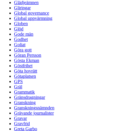
Glädjeämnen
Gliringar
Global governance
Global uppvärmning
Globen
Glöd
Gode män
Godhet
Goliat
Göra gott
Göran Persson
Gösta Ekman
Göstfrihet
Göta hovrätt
Götaplatsen
GPS
Gräl
Grammatik
Gränsdragningar
Granskning
Granskningsnämnden
Grävande journalister
Gravar
Gravfrid
Greta Garbo