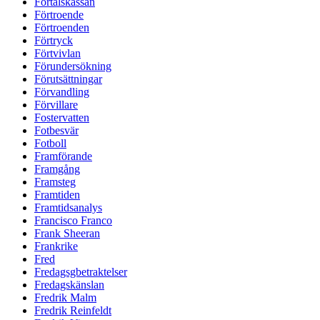
Förtalskassan
Förtroende
Förtroenden
Förtryck
Förtvivlan
Förundersökning
Förutsättningar
Förvandling
Förvillare
Fostervatten
Fotbesvär
Fotboll
Framförande
Framgång
Framsteg
Framtiden
Framtidsanalys
Francisco Franco
Frank Sheeran
Frankrike
Fred
Fredagsgbetraktelser
Fredagskänslan
Fredrik Malm
Fredrik Reinfeldt