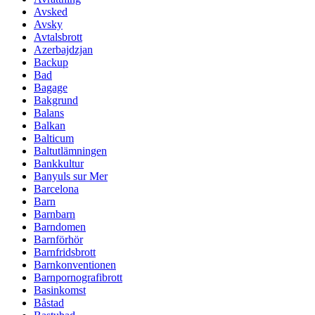
Avsked
Avsky
Avtalsbrott
Azerbajdzjan
Backup
Bad
Bagage
Bakgrund
Balans
Balkan
Balticum
Baltutlämningen
Bankkultur
Banyuls sur Mer
Barcelona
Barn
Barnbarn
Barndomen
Barnförhör
Barnfridsbrott
Barnkonventionen
Barnpornografibrott
Basinkomst
Båstad