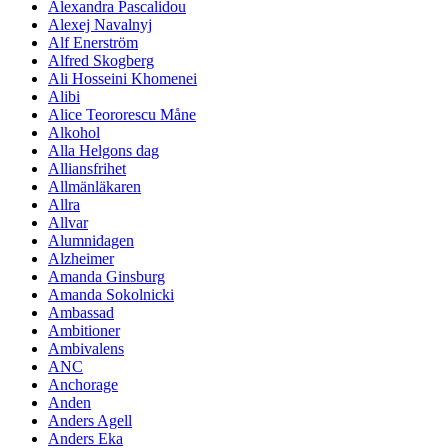
Alexandra Pascalidou
Alexej Navalnyj
Alf Enerström
Alfred Skogberg
Ali Hosseini Khomenei
Alibi
Alice Teororescu Måne
Alkohol
Alla Helgons dag
Alliansfrihet
Allmänläkaren
Allra
Allvar
Alumnidagen
Alzheimer
Amanda Ginsburg
Amanda Sokolnicki
Ambassad
Ambitioner
Ambivalens
ANC
Anchorage
Anden
Anders Agell
Anders Eka