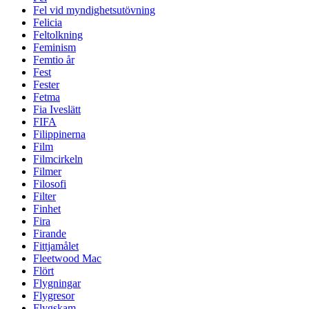
Fel vid myndighetsutövning
Felicia
Feltolkning
Feminism
Femtio år
Fest
Fester
Fetma
Fia Iveslätt
FIFA
Filippinerna
Film
Filmcirkeln
Filmer
Filosofi
Filter
Finhet
Fira
Firande
Fittjamålet
Fleetwood Mac
Flört
Flygningar
Flygresor
Flygskam