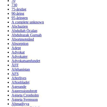
70
730
75-årsdag
90-åring
95-åringen
A complete unknown
Abchazien
Abdullah Öcalan
Abdulrazak Gurnah
Abortmotstånd
Absorption
Adept
Advokat
Advokater
Advokatsamfundet
ÅFF
Afghanistan
AFS
Afterlives
Aftonbladet
Agerande
Aggressionsbrott
Agneta Cronholm
Agneta Svensson
Ahmadiyya