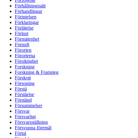
Förföljelse
Förhållningssätt
Förhandlingar
Förintelsen
Förklaringar
Förlåtelse
Förlust
Förmätenhet
Förnuft
Förorten
Förorterna
Försiktighet
Forskning
Forskning & Framsteg
Förskott
Försoning
Förstå
Förståelse
Förstånd
Försummelser
Försvar
Försvarligt
Försvarsställning
Försvunna föremål
Förtal