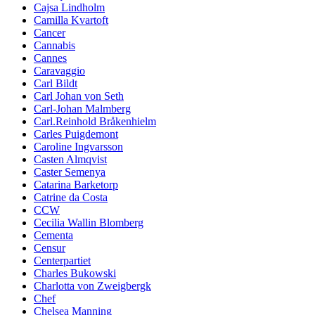
Cajsa Lindholm
Camilla Kvartoft
Cancer
Cannabis
Cannes
Caravaggio
Carl Bildt
Carl Johan von Seth
Carl-Johan Malmberg
Carl.Reinhold Bråkenhielm
Carles Puigdemont
Caroline Ingvarsson
Casten Almqvist
Caster Semenya
Catarina Barketorp
Catrine da Costa
CCW
Cecilia Wallin Blomberg
Cementa
Censur
Centerpartiet
Charles Bukowski
Charlotta von Zweigbergk
Chef
Chelsea Manning