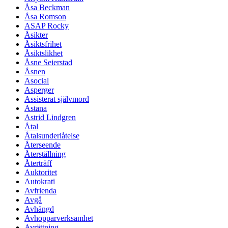
Åsa Beckman
Åsa Romson
ASAP Rocky
Åsikter
Åsiktsfrihet
Åsiktslikhet
Åsne Seierstad
Åsnen
Asocial
Asperger
Assisterat självmord
Astana
Astrid Lindgren
Åtal
Åtalsunderlåtelse
Återseende
Återställning
Återträff
Auktoritet
Autokrati
Avfrienda
Avgå
Avhängd
Avhopparverksamhet
Avrättning