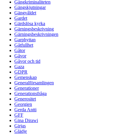
Gängkriminaliteten
Gängskjutningar
Gängvåldet
Gardet
Gärdslösa kyrka
Gärningsbeskrivning
Gärningsbeskrivningen
Garphyttan
Gåtfullhet
Gåtor
Gåvor
Gåvor och tid
Gaza
GDPR
Gemenskap
Generalförsamlingen
Generationer
Generationsfråga
Generositet
Georgien
Gerda Antti
GFF
Gina Dirawi
Girjas
Glädje