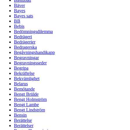
Bastubad
Bäver
Bayes
Bayes sats
BB
Bebis
Bedömningsdilemma
Bedrägeri
Bedrägerier
Bedragerska
Begåvningshandikapp
Begravningar
Begravningsseder
Begripa
Bekräftelse
Bekvämlighet
Belarus
Bemötande
Bengt Brülde
Bengt Holmström
Bengt Lambe
Bengt Lindström
Bensin
Berättelse
Berättelser