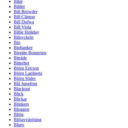
Bilar
Bilder
Bill Browder
Bill Clinton
Bill Dufwa
Bill Viola
Billie Holiday
Bilnyckeln
Bio
Biobanker
Birgitte Bonnesen
Biträde
Bitterhet
Björn Ericson
Björn Lambertz
Björn Söder
Blå Jungfrun
Blackout
Blick
Blickar
Blinkers
Bloggen
Blöja
Blöjavvänjning
Blues