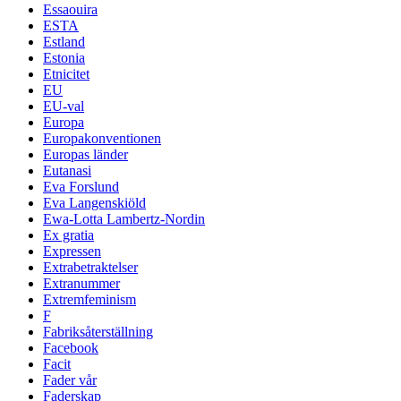
Essaouira
ESTA
Estland
Estonia
Etnicitet
EU
EU-val
Europa
Europakonventionen
Europas länder
Eutanasi
Eva Forslund
Eva Langenskiöld
Ewa-Lotta Lambertz-Nordin
Ex gratia
Expressen
Extrabetraktelser
Extranummer
Extremfeminism
F
Fabriksåterställning
Facebook
Facit
Fader vår
Faderskap