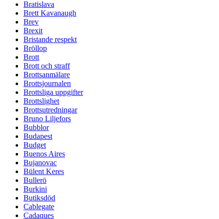
Bratislava
Brett Kavanaugh
Brev
Brexit
Bristande respekt
Bröllop
Brott
Brott och straff
Brottsanmälare
Brottsjournalen
Brottsliga uppgifter
Brottslighet
Brottsutredningar
Bruno Liljefors
Bubblor
Budapest
Budget
Buenos Aires
Bujanovac
Bülent Keres
Bullerö
Burkini
Butiksdöd
Cablegate
Cadaques