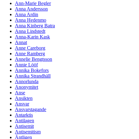
Ann-Marie Begler
Anna Andersson
Anna Ardin
Anna Hedenmo
Anna Kinberg Batra
Anna Lindstedt
Anna-Karin Kask
Annat
Anne Careborg
Anne Ramberg
Annelie Bengtsson
Annie Lööf
Annika Bokefors
Annika Strandhäll
Annorlunda
Anonymitet
Anse
Ansikten
Ansvar
Ansvarstagande
Antarktis
Antilagen
Antisemit
Antisemitism
Äntligen