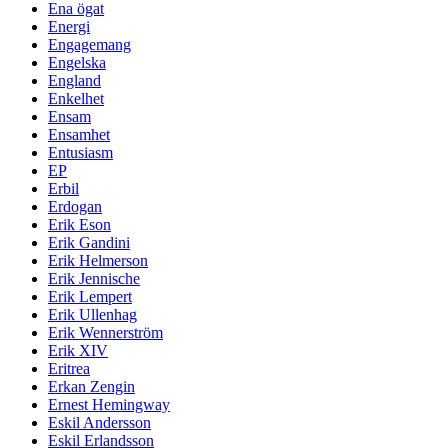
Ena ögat
Energi
Engagemang
Engelska
England
Enkelhet
Ensam
Ensamhet
Entusiasm
EP
Erbil
Erdogan
Erik Eson
Erik Gandini
Erik Helmerson
Erik Jennische
Erik Lempert
Erik Ullenhag
Erik Wennerström
Erik XIV
Eritrea
Erkan Zengin
Ernest Hemingway
Eskil Andersson
Eskil Erlandsson