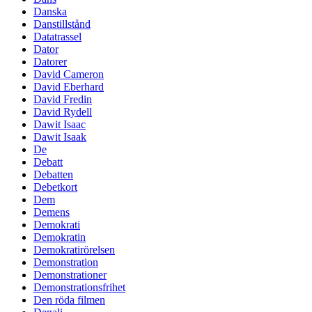
Danska
Danstillstånd
Datatrassel
Dator
Datorer
David Cameron
David Eberhard
David Fredin
David Rydell
Dawit Isaac
Dawit Isaak
De
Debatt
Debatten
Debetkort
Dem
Demens
Demokrati
Demokratin
Demokratirörelsen
Demonstration
Demonstrationer
Demonstrationsfrihet
Den röda filmen