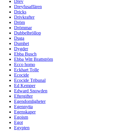
Drev
Dreyfusaffären
Dricks
Drivkrafter
Dröm
Drömmar
Dubbelbröllop
Duga
Dumhet
Dygder
Ebba Busch
Ebba Witt Brattström
Ecco homo
Eckhart Tolle
Ecocide
Ecocide Tribunal
Ed Kemper
Edward Snowden
Eftergifter
Egendomligheter
Egennytta
Egenskaper
Egoism
Egot
Egypten