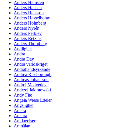
Anders Hamsten
Anders Hansen
Anders Hansson
Anders Hasselbohm
Anders Holmberg
Anders Nyrén
Anders Perklev
Anders Retzius
Anders Thornberg
Andlighet
Andra
Andra Day
Andra världskriget
Andrahandsyrkande
Andrea Riseborough
Andreas Johansson
Andrej Medvedev
Andrzej Jakimowski
Andy Fite
Angela Wiese Edeler
Ängslighet
Aniara
Ankara
Anklagelser
Anmälan