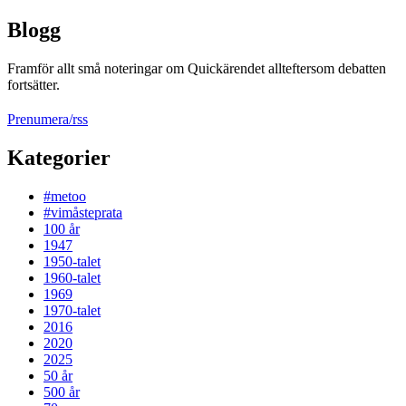
Blogg
Framför allt små noteringar om Quickärendet allteftersom debatten
fortsätter.
Prenumera/rss
Kategorier
#metoo
#vimåsteprata
100 år
1947
1950-talet
1960-talet
1969
1970-talet
2016
2020
2025
50 år
500 år