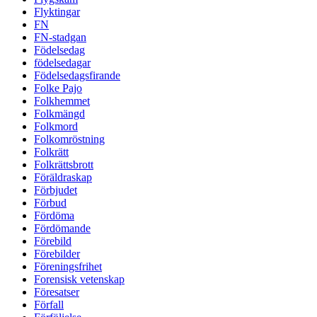
Flyktingar
FN
FN-stadgan
Födelsedag
födelsedagar
Födelsedagsfirande
Folke Pajo
Folkhemmet
Folkmängd
Folkmord
Folkomröstning
Folkrätt
Folkrättsbrott
Föräldraskap
Förbjudet
Förbud
Fördöma
Fördömande
Förebild
Förebilder
Föreningsfrihet
Forensisk vetenskap
Föresatser
Förfall