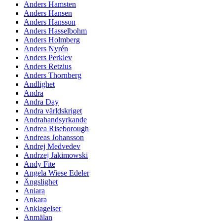
Anders Hamsten
Anders Hansen
Anders Hansson
Anders Hasselbohm
Anders Holmberg
Anders Nyrén
Anders Perklev
Anders Retzius
Anders Thornberg
Andlighet
Andra
Andra Day
Andra världskriget
Andrahandsyrkande
Andrea Riseborough
Andreas Johansson
Andrej Medvedev
Andrzej Jakimowski
Andy Fite
Angela Wiese Edeler
Ängslighet
Aniara
Ankara
Anklagelser
Anmälan