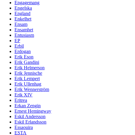
Engagemang
Engelska
England
Enkelhet
Ensam
Ensamhet
Entusiasm
EP
Erbil
Erdogan
Erik Eson
Erik Gandini
Erik Helmerson
Erik Jennische
Erik Lempert
Erik Ullenhag
Erik Wennerström
Erik XIV
Eritrea
Erkan Zengin
Ernest Hemingway
Eskil Andersson
Eskil Erlandsson
Essaouira
ESTA