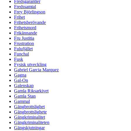
Fredsgarantier
Fredssamtal
Frey Björlingson
Frihet
Frihetsberövande
Frihetsmord
Frikännande
Fru Justitia
Frustration
Fulufjället
Funchal
Fusk
Fysisk utveckling
Gabriel Garcia Marquez
Gagna
Gal-On
Galenskap
Gamla Riksarkivet
Gamla Stan
Gammal
Gängbrottslighet
Gängbrottslighete
Gängkriminalitet
Gängkriminaliteten
Gängskjutningar