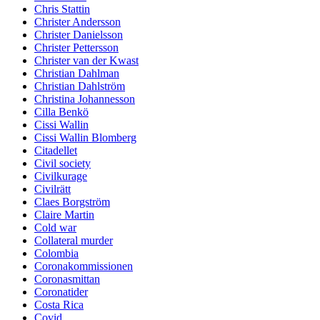
Chris Stattin
Christer Andersson
Christer Danielsson
Christer Pettersson
Christer van der Kwast
Christian Dahlman
Christian Dahlström
Christina Johannesson
Cilla Benkö
Cissi Wallin
Cissi Wallin Blomberg
Citadellet
Civil society
Civilkurage
Civilrätt
Claes Borgström
Claire Martin
Cold war
Collateral murder
Colombia
Coronakommissionen
Coronasmittan
Coronatider
Costa Rica
Covid