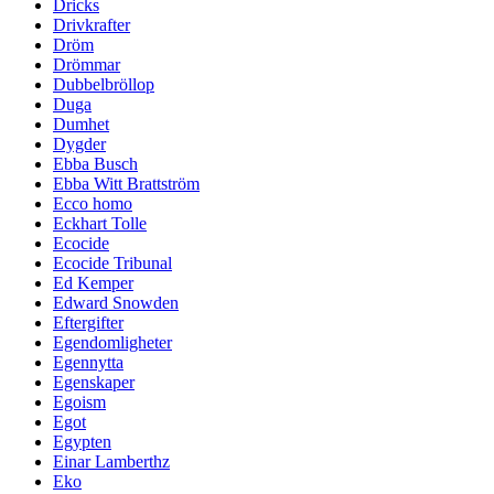
Dricks
Drivkrafter
Dröm
Drömmar
Dubbelbröllop
Duga
Dumhet
Dygder
Ebba Busch
Ebba Witt Brattström
Ecco homo
Eckhart Tolle
Ecocide
Ecocide Tribunal
Ed Kemper
Edward Snowden
Eftergifter
Egendomligheter
Egennytta
Egenskaper
Egoism
Egot
Egypten
Einar Lamberthz
Eko