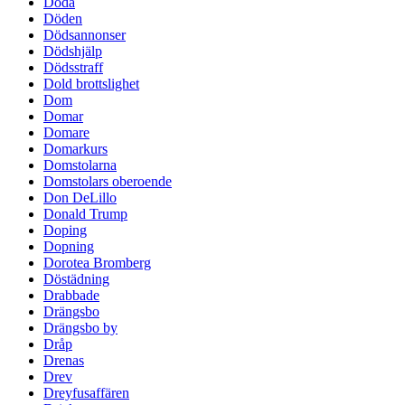
Döda
Döden
Dödsannonser
Dödshjälp
Dödsstraff
Dold brottslighet
Dom
Domar
Domare
Domarkurs
Domstolarna
Domstolars oberoende
Don DeLillo
Donald Trump
Doping
Dopning
Dorotea Bromberg
Döstädning
Drabbade
Drängsbo
Drängsbo by
Dråp
Drenas
Drev
Dreyfusaffären