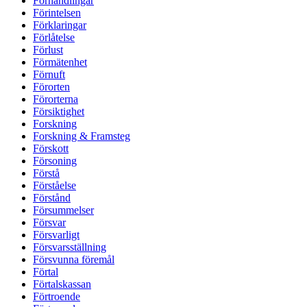
Förhandlingar
Förintelsen
Förklaringar
Förlåtelse
Förlust
Förmätenhet
Förnuft
Förorten
Förorterna
Försiktighet
Forskning
Forskning & Framsteg
Förskott
Försoning
Förstå
Förståelse
Förstånd
Försummelser
Försvar
Försvarligt
Försvarsställning
Försvunna föremål
Förtal
Förtalskassan
Förtroende