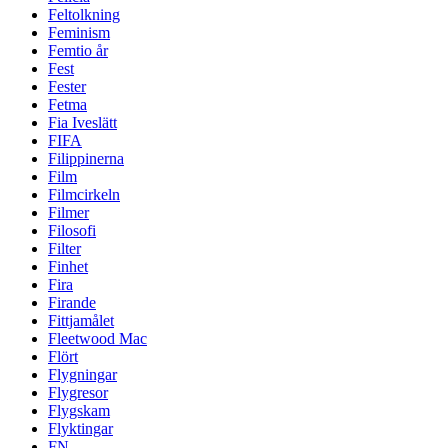
Feltolkning
Feminism
Femtio år
Fest
Fester
Fetma
Fia Iveslätt
FIFA
Filippinerna
Film
Filmcirkeln
Filmer
Filosofi
Filter
Finhet
Fira
Firande
Fittjamålet
Fleetwood Mac
Flört
Flygningar
Flygresor
Flygskam
Flyktingar
FN