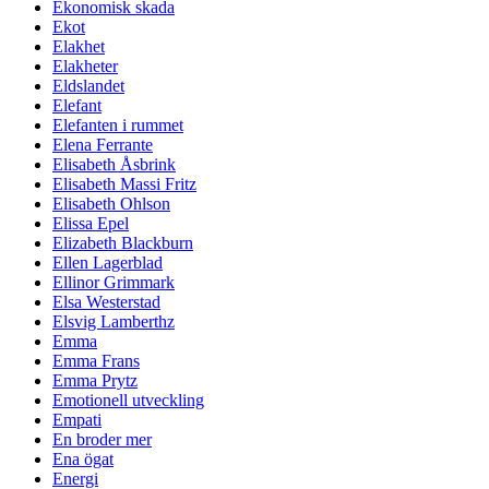
Ekonomisk skada
Ekot
Elakhet
Elakheter
Eldslandet
Elefant
Elefanten i rummet
Elena Ferrante
Elisabeth Åsbrink
Elisabeth Massi Fritz
Elisabeth Ohlson
Elissa Epel
Elizabeth Blackburn
Ellen Lagerblad
Ellinor Grimmark
Elsa Westerstad
Elsvig Lamberthz
Emma
Emma Frans
Emma Prytz
Emotionell utveckling
Empati
En broder mer
Ena ögat
Energi