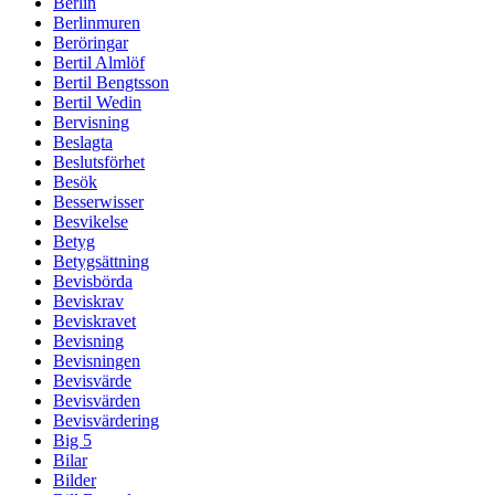
Berlin
Berlinmuren
Beröringar
Bertil Almlöf
Bertil Bengtsson
Bertil Wedin
Bervisning
Beslagta
Beslutsförhet
Besök
Besserwisser
Besvikelse
Betyg
Betygsättning
Bevisbörda
Beviskrav
Beviskravet
Bevisning
Bevisningen
Bevisvärde
Bevisvärden
Bevisvärdering
Big 5
Bilar
Bilder