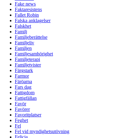
Fake news
Faktaresistens
Fallet Robin
Falska anklagelser
Falskhet
Familj
Familjeberättelse
Familjeliv
Familjen
Familjesamhörighet
Familjeterapi
Familjetvister
Färgstark
Farmor
Färöarna
Fars dag
Fattigdom
Fattigfällan
Favör
Favörer
Favoritplatser
Feghet
Fel
Fel vid myndighetsutövning
Felicia