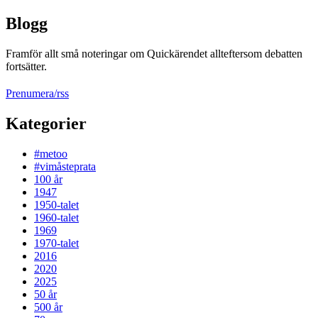
Blogg
Framför allt små noteringar om Quickärendet allteftersom debatten
fortsätter.
Prenumera/rss
Kategorier
#metoo
#vimåsteprata
100 år
1947
1950-talet
1960-talet
1969
1970-talet
2016
2020
2025
50 år
500 år