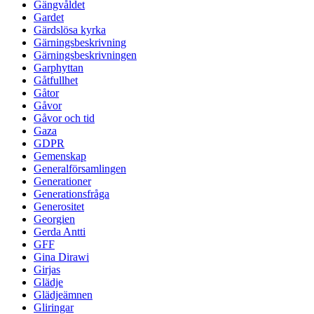
Gängvåldet
Gardet
Gärdslösa kyrka
Gärningsbeskrivning
Gärningsbeskrivningen
Garphyttan
Gåtfullhet
Gåtor
Gåvor
Gåvor och tid
Gaza
GDPR
Gemenskap
Generalförsamlingen
Generationer
Generationsfråga
Generositet
Georgien
Gerda Antti
GFF
Gina Dirawi
Girjas
Glädje
Glädjeämnen
Gliringar