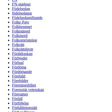
FN-stadgan
Födelsedag
födelsedagar
Födelsedagsfirande
Folke Pajo
Folkhemmet
Folkmängd
Folkmord
Folkomröstning
Folkrätt
Folkrättsbrott
Föräldraskap
Förbjudet
Förbud
Fördöma
Fördömande
Förebild
Förebilder
Föreningsfrihet
Forensisk vetenskap
Föresatser
Förfall
Förföljelse
Förhållningssätt