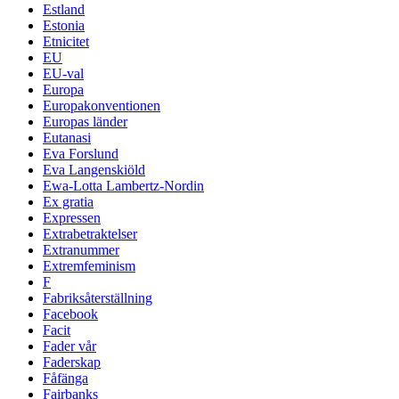
Estland
Estonia
Etnicitet
EU
EU-val
Europa
Europakonventionen
Europas länder
Eutanasi
Eva Forslund
Eva Langenskiöld
Ewa-Lotta Lambertz-Nordin
Ex gratia
Expressen
Extrabetraktelser
Extranummer
Extremfeminism
F
Fabriksåterställning
Facebook
Facit
Fader vår
Faderskap
Fåfänga
Fairbanks