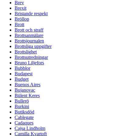
Brev
Brexit
Bristande respekt
Bröllop
Brott
Brott och straff
Brottsanmälare
Brottsjournalen
Brottsliga uppgifter
Brottslighet
Brottsutredningar
Bruno Liljefors
Bubblor
Budapest
Budget
Buenos Aires
Bujanovac
Bülent Keres
Bullerö
Burkini
Butiksdöd
Cablegate
Cadaques
Cajsa Lindholm
Camilla Kvartoft