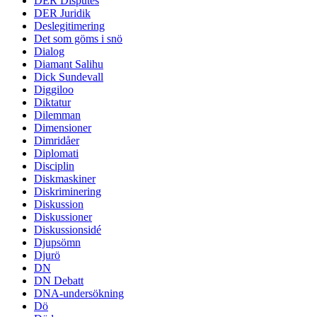
DER Disputes
DER Juridik
Deslegitimering
Det som göms i snö
Dialog
Diamant Salihu
Dick Sundevall
Diggiloo
Diktatur
Dilemman
Dimensioner
Dimridåer
Diplomati
Disciplin
Diskmaskiner
Diskriminering
Diskussion
Diskussioner
Diskussionsidé
Djupsömn
Djurö
DN
DN Debatt
DNA-undersökning
Dö