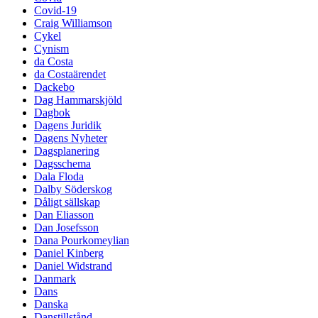
Covid-19
Craig Williamson
Cykel
Cynism
da Costa
da Costaärendet
Dackebo
Dag Hammarskjöld
Dagbok
Dagens Juridik
Dagens Nyheter
Dagsplanering
Dagsschema
Dala Floda
Dalby Söderskog
Dåligt sällskap
Dan Eliasson
Dan Josefsson
Dana Pourkomeylian
Daniel Kinberg
Daniel Widstrand
Danmark
Dans
Danska
Danstillstånd