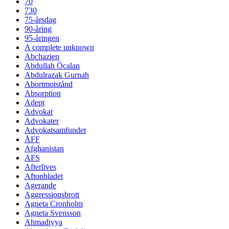
70
730
75-årsdag
90-åring
95-åringen
A complete unknown
Abchazien
Abdullah Öcalan
Abdulrazak Gurnah
Abortmotstånd
Absorption
Adept
Advokat
Advokater
Advokatsamfundet
ÅFF
Afghanistan
AFS
Afterlives
Aftonbladet
Agerande
Aggressionsbrott
Agneta Cronholm
Agneta Svensson
Ahmadiyya