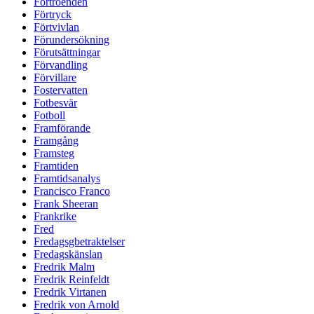
Förtroenden
Förtryck
Förtvivlan
Förundersökning
Förutsättningar
Förvandling
Förvillare
Fostervatten
Fotbesvär
Fotboll
Framförande
Framgång
Framsteg
Framtiden
Framtidsanalys
Francisco Franco
Frank Sheeran
Frankrike
Fred
Fredagsgbetraktelser
Fredagskänslan
Fredrik Malm
Fredrik Reinfeldt
Fredrik Virtanen
Fredrik von Arnold