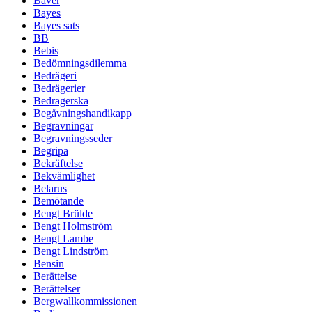
Bäver
Bayes
Bayes sats
BB
Bebis
Bedömningsdilemma
Bedrägeri
Bedrägerier
Bedragerska
Begåvningshandikapp
Begravningar
Begravningsseder
Begripa
Bekräftelse
Bekvämlighet
Belarus
Bemötande
Bengt Brülde
Bengt Holmström
Bengt Lambe
Bengt Lindström
Bensin
Berättelse
Berättelser
Bergwallkommissionen