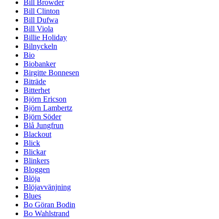
Bill Browder
Bill Clinton
Bill Dufwa
Bill Viola
Billie Holiday
Bilnyckeln
Bio
Biobanker
Birgitte Bonnesen
Biträde
Bitterhet
Björn Ericson
Björn Lambertz
Björn Söder
Blå Jungfrun
Blackout
Blick
Blickar
Blinkers
Bloggen
Blöja
Blöjavvänjning
Blues
Bo Göran Bodin
Bo Wahlstrand