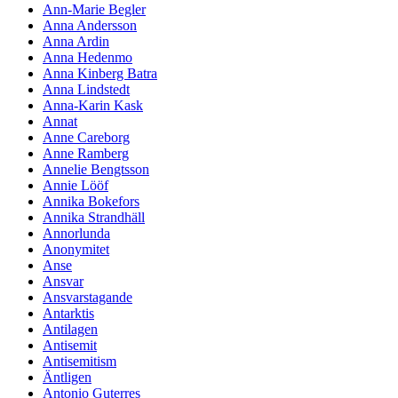
Ann-Marie Begler
Anna Andersson
Anna Ardin
Anna Hedenmo
Anna Kinberg Batra
Anna Lindstedt
Anna-Karin Kask
Annat
Anne Careborg
Anne Ramberg
Annelie Bengtsson
Annie Lööf
Annika Bokefors
Annika Strandhäll
Annorlunda
Anonymitet
Anse
Ansvar
Ansvarstagande
Antarktis
Antilagen
Antisemit
Antisemitism
Äntligen
Antonio Guterres