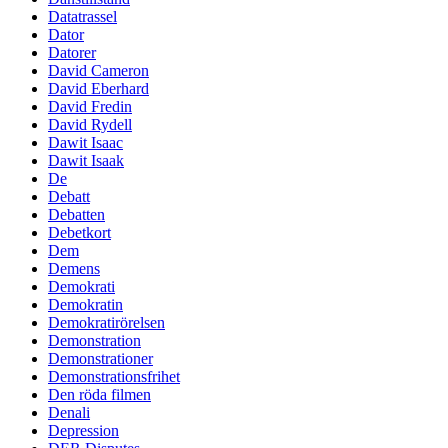
Datatrassel
Dator
Datorer
David Cameron
David Eberhard
David Fredin
David Rydell
Dawit Isaac
Dawit Isaak
De
Debatt
Debatten
Debetkort
Dem
Demens
Demokrati
Demokratin
Demokratirörelsen
Demonstration
Demonstrationer
Demonstrationsfrihet
Den röda filmen
Denali
Depression