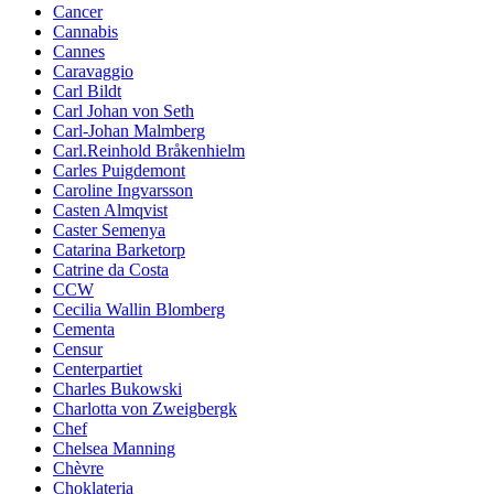
Cancer
Cannabis
Cannes
Caravaggio
Carl Bildt
Carl Johan von Seth
Carl-Johan Malmberg
Carl.Reinhold Bråkenhielm
Carles Puigdemont
Caroline Ingvarsson
Casten Almqvist
Caster Semenya
Catarina Barketorp
Catrine da Costa
CCW
Cecilia Wallin Blomberg
Cementa
Censur
Centerpartiet
Charles Bukowski
Charlotta von Zweigbergk
Chef
Chelsea Manning
Chèvre
Choklateria