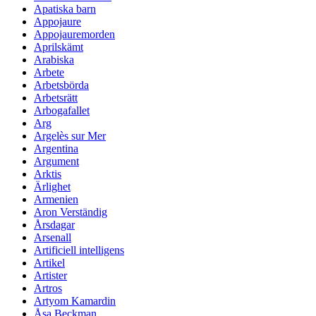
Apatiska barn
Appojaure
Appojauremorden
Aprilskämt
Arabiska
Arbete
Arbetsbörda
Arbetsrätt
Arbogafallet
Arg
Argelès sur Mer
Argentina
Argument
Arktis
Ärlighet
Armenien
Aron Verständig
Årsdagar
Arsenall
Artificiell intelligens
Artikel
Artister
Artros
Artyom Kamardin
Åsa Beckman