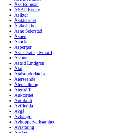
Åsa Romson
ASAP Rocky
Åsikter
Åsiktsfrihet
Åsiktslikhet
Åsne Seierstad
Åsnen
Asocial
Asperger
Assisterat självmord
Astana
Astrid Lindgren
Åtal
Åtalsunderlåtelse
Återseende
Återställning
Återträff
Auktoritet
Autokrati
Avfrienda
Avgå
Avhängd
Avhopparverksamhet
Avrättning
Avsked