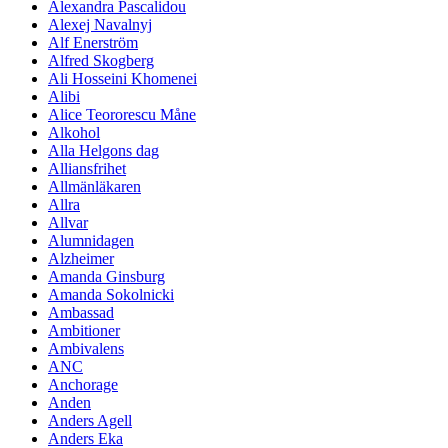
Alexandra Pascalidou
Alexej Navalnyj
Alf Enerström
Alfred Skogberg
Ali Hosseini Khomenei
Alibi
Alice Teororescu Måne
Alkohol
Alla Helgons dag
Alliansfrihet
Allmänläkaren
Allra
Allvar
Alumnidagen
Alzheimer
Amanda Ginsburg
Amanda Sokolnicki
Ambassad
Ambitioner
Ambivalens
ANC
Anchorage
Anden
Anders Agell
Anders Eka