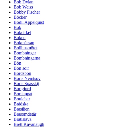
Bob Dylan
Bob Weiss
Bobby Fischer
Böcker
Bodil Appelquist
Bok
Bokcirkel
Boken
Bokmässan
Bollhusmötet
Bombningar
Bombningarna
Bön
Bon soir
Bordsbön
Boris Nemtsov
Boris Spasskij
Bortgjord
Borttappat
Boulebar
Brådska
Brasilien
Brasomdetär
Bratislava
Brett Kavanaugh