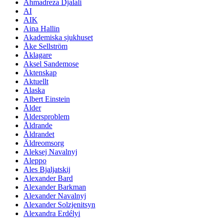
Ahmadreza Djalali
AI
AIK
Aina Hallin
Akademiska sjukhuset
Åke Sellström
Åklagare
Aksel Sandemose
Äktenskap
Aktuellt
Alaska
Albert Einstein
Ålder
Åldersproblem
Åldrande
Åldrandet
Äldreomsorg
Aleksej Navalnyj
Aleppo
Ales Bjaljatskij
Alexander Bard
Alexander Barkman
Alexander Navalnyj
Alexander Solzjenitsyn
Alexandra Erdélyi