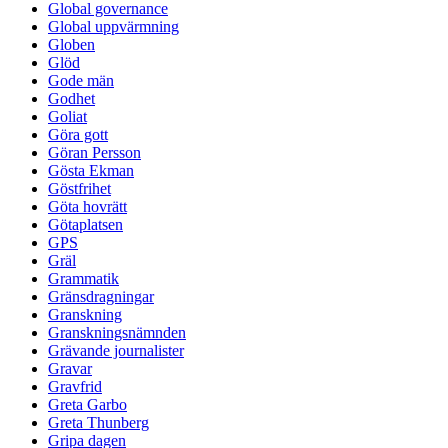
Global governance
Global uppvärmning
Globen
Glöd
Gode män
Godhet
Goliat
Göra gott
Göran Persson
Gösta Ekman
Göstfrihet
Göta hovrätt
Götaplatsen
GPS
Gräl
Grammatik
Gränsdragningar
Granskning
Granskningsnämnden
Grävande journalister
Gravar
Gravfrid
Greta Garbo
Greta Thunberg
Gripa dagen