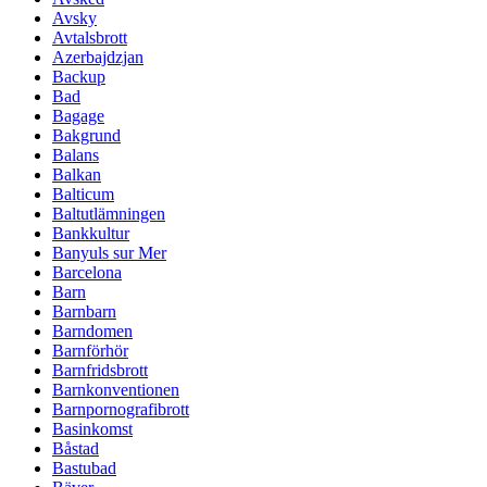
Avsky
Avtalsbrott
Azerbajdzjan
Backup
Bad
Bagage
Bakgrund
Balans
Balkan
Balticum
Baltutlämningen
Bankkultur
Banyuls sur Mer
Barcelona
Barn
Barnbarn
Barndomen
Barnförhör
Barnfridsbrott
Barnkonventionen
Barnpornografibrott
Basinkomst
Båstad
Bastubad