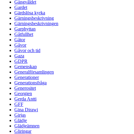
Gängvåldet
Gardet
Gärdslösa kyrka
Gärningsbeskrivning
Gärningsbeskrivningen
Garphyttan
Gåtfullhet
Gåtor
Gåvor
Gåvor och tid
Gaza
GDPR
Gemenskap
Generalförsamlingen
Generationer
Generationsfråga
Generositet
Georgien
Gerda Antti
GFF
Gina Dirawi
Girjas
Glädje
Glädjeämnen
Gliringar