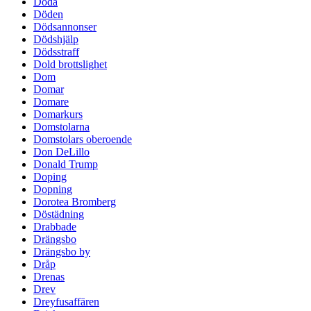
Döda
Döden
Dödsannonser
Dödshjälp
Dödsstraff
Dold brottslighet
Dom
Domar
Domare
Domarkurs
Domstolarna
Domstolars oberoende
Don DeLillo
Donald Trump
Doping
Dopning
Dorotea Bromberg
Döstädning
Drabbade
Drängsbo
Drängsbo by
Dråp
Drenas
Drev
Dreyfusaffären