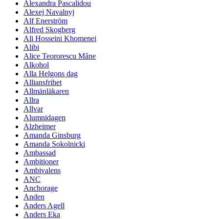
Alexandra Pascalidou
Alexej Navalnyj
Alf Enerström
Alfred Skogberg
Ali Hosseini Khomenei
Alibi
Alice Teororescu Måne
Alkohol
Alla Helgons dag
Alliansfrihet
Allmänläkaren
Allra
Allvar
Alumnidagen
Alzheimer
Amanda Ginsburg
Amanda Sokolnicki
Ambassad
Ambitioner
Ambivalens
ANC
Anchorage
Anden
Anders Agell
Anders Eka