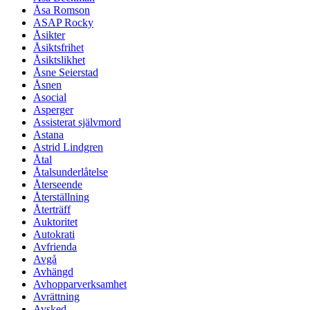
Åsa Romson
ASAP Rocky
Åsikter
Åsiktsfrihet
Åsiktslikhet
Åsne Seierstad
Åsnen
Asocial
Asperger
Assisterat självmord
Astana
Astrid Lindgren
Åtal
Åtalsunderlåtelse
Återseende
Återställning
Återträff
Auktoritet
Autokrati
Avfrienda
Avgå
Avhängd
Avhopparverksamhet
Avrättning
Avsked