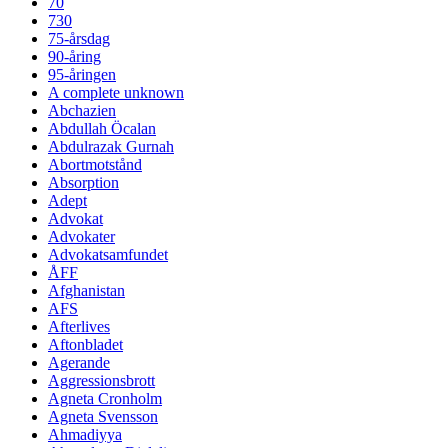
70
730
75-årsdag
90-åring
95-åringen
A complete unknown
Abchazien
Abdullah Öcalan
Abdulrazak Gurnah
Abortmotstånd
Absorption
Adept
Advokat
Advokater
Advokatsamfundet
ÅFF
Afghanistan
AFS
Afterlives
Aftonbladet
Agerande
Aggressionsbrott
Agneta Cronholm
Agneta Svensson
Ahmadiyya