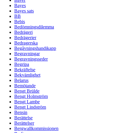
Bäver
Bayes
Bayes sats
BB
Bebis
Bedömningsdilemma
Bedrägeri
Bedrägerier
Bedragerska
Begåvningshandikapp
Begravningar
Begravningsseder
Begripa
Bekräftelse
Bekvämlighet
Belarus
Bemötande
Bengt Brülde
Bengt Holmström
Bengt Lambe
Bengt Lindström
Bensin
Berättelse
Berättelser
Bergwallkommissionen