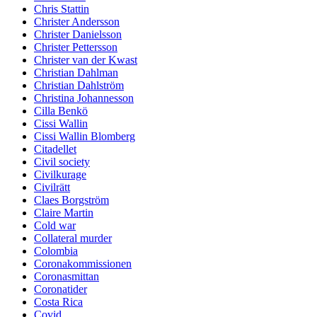
Chris Stattin
Christer Andersson
Christer Danielsson
Christer Pettersson
Christer van der Kwast
Christian Dahlman
Christian Dahlström
Christina Johannesson
Cilla Benkö
Cissi Wallin
Cissi Wallin Blomberg
Citadellet
Civil society
Civilkurage
Civilrätt
Claes Borgström
Claire Martin
Cold war
Collateral murder
Colombia
Coronakommissionen
Coronasmittan
Coronatider
Costa Rica
Covid