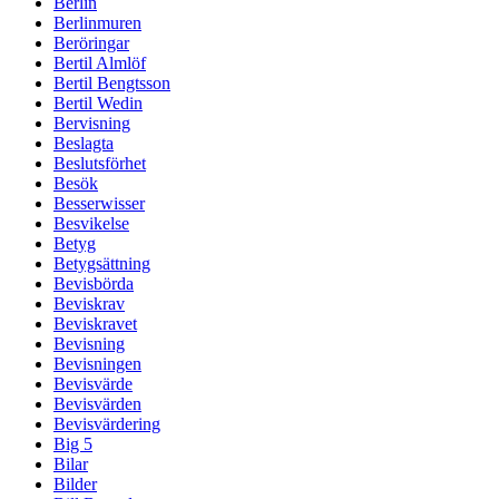
Berlin
Berlinmuren
Beröringar
Bertil Almlöf
Bertil Bengtsson
Bertil Wedin
Bervisning
Beslagta
Beslutsförhet
Besök
Besserwisser
Besvikelse
Betyg
Betygsättning
Bevisbörda
Beviskrav
Beviskravet
Bevisning
Bevisningen
Bevisvärde
Bevisvärden
Bevisvärdering
Big 5
Bilar
Bilder