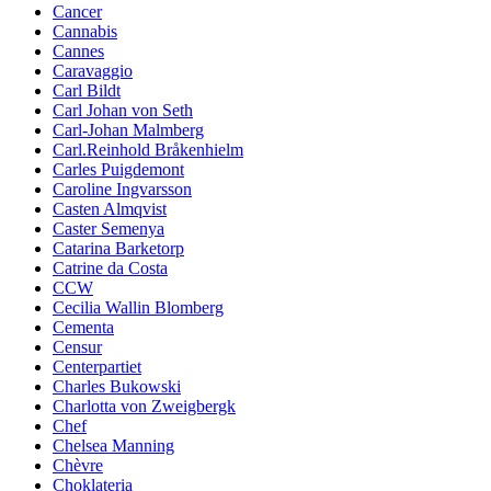
Cancer
Cannabis
Cannes
Caravaggio
Carl Bildt
Carl Johan von Seth
Carl-Johan Malmberg
Carl.Reinhold Bråkenhielm
Carles Puigdemont
Caroline Ingvarsson
Casten Almqvist
Caster Semenya
Catarina Barketorp
Catrine da Costa
CCW
Cecilia Wallin Blomberg
Cementa
Censur
Centerpartiet
Charles Bukowski
Charlotta von Zweigbergk
Chef
Chelsea Manning
Chèvre
Choklateria