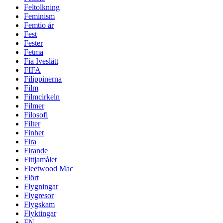
Feltolkning
Feminism
Femtio år
Fest
Fester
Fetma
Fia Iveslätt
FIFA
Filippinerna
Film
Filmcirkeln
Filmer
Filosofi
Filter
Finhet
Fira
Firande
Fittjamålet
Fleetwood Mac
Flört
Flygningar
Flygresor
Flygskam
Flyktingar
FN