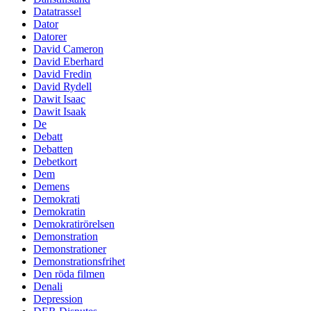
Datatrassel
Dator
Datorer
David Cameron
David Eberhard
David Fredin
David Rydell
Dawit Isaac
Dawit Isaak
De
Debatt
Debatten
Debetkort
Dem
Demens
Demokrati
Demokratin
Demokratirörelsen
Demonstration
Demonstrationer
Demonstrationsfrihet
Den röda filmen
Denali
Depression