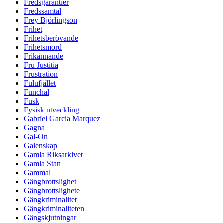
Fredsgarantier
Fredssamtal
Frey Björlingson
Frihet
Frihetsberövande
Frihetsmord
Frikännande
Fru Justitia
Frustration
Fulufjället
Funchal
Fusk
Fysisk utveckling
Gabriel Garcia Marquez
Gagna
Gal-On
Galenskap
Gamla Riksarkivet
Gamla Stan
Gammal
Gängbrottslighet
Gängbrottslighete
Gängkriminalitet
Gängkriminaliteten
Gängskjutningar