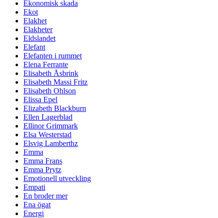
Ekonomisk skada
Ekot
Elakhet
Elakheter
Eldslandet
Elefant
Elefanten i rummet
Elena Ferrante
Elisabeth Åsbrink
Elisabeth Massi Fritz
Elisabeth Ohlson
Elissa Epel
Elizabeth Blackburn
Ellen Lagerblad
Ellinor Grimmark
Elsa Westerstad
Elsvig Lamberthz
Emma
Emma Frans
Emma Prytz
Emotionell utveckling
Empati
En broder mer
Ena ögat
Energi