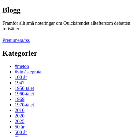
Blogg
Framför allt små noteringar om Quickärendet allteftersom debatten
fortsätter.
Prenumera/rss
Kategorier
#metoo
#vimåsteprata
100 år
1947
1950-talet
1960-talet
1969
1970-talet
2016
2020
2025
50 år
500 år