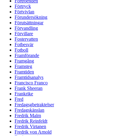
Förtroenden
Förtryck
Förtvivlan
Förundersökning
Förutsättningar
Förvandling
Förvillare
Fostervatten
Fotbesvär
Fotboll
Framförande
Framgång
Framsteg
Framtiden
Framtidsanalys
Francisco Franco
Frank Sheeran
Frankrike
Fred
Fredagsgbetraktelser
Fredagskänslan
Fredrik Malm
Fredrik Reinfeldt
Fredrik Virtanen
Fredrik von Arnold