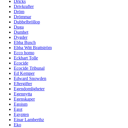
Dricks
Drivkrafter
Dröm
Drömmar
Dubbelbröllop
Duga
Dumhet
Dygder
Ebba Busch
Ebba Witt Brattström
Ecco homo
Eckhart Tolle
Ecocide
Ecocide Tribunal
Ed Kemper
Edward Snowden
Eftergifter
Egendomligheter
Egennytta
Egenskaper
Egoism
Egot
Egypten
Einar Lamberthz
Eko