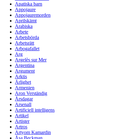
Apatiska barn
Appojaure
Appojauremorden
Aprilskämt
Arabiska
Arbete
Arbetsbörda
Arbetsrätt
Arbogafallet
Arg
Argelès sur Mer
Argentina
Argument
Arktis
Ärlighet
Armenien
Aron Verständig
Årsdagar
Arsenall
Artificiell intelligens
Artikel
Artister
Artros
Artyom Kamardin
Åsa Beckman