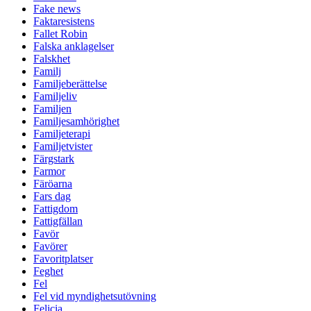
Fake news
Faktaresistens
Fallet Robin
Falska anklagelser
Falskhet
Familj
Familjeberättelse
Familjeliv
Familjen
Familjesamhörighet
Familjeterapi
Familjetvister
Färgstark
Farmor
Färöarna
Fars dag
Fattigdom
Fattigfällan
Favör
Favörer
Favoritplatser
Feghet
Fel
Fel vid myndighetsutövning
Felicia