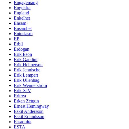
Engagemang
Engelska
England
Enkelhet
Ensam
Ensamhet
Entusiasm
EP
Erbil
Erdogan
Erik Eson
Erik Gandini
Erik Helmerson
Erik Jennische
Erik Lempert
Erik Ullenhag
Erik Wennerström
Erik XIV
Eritrea
Erkan Zengin
Ernest Hemingway
Eskil Andersson
Eskil Erlandsson
Essaouira
ESTA