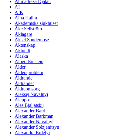
Ahmadreza Djalali
AI
AIK
Aina Hallin
Akademiska sjukhuset
Åke Sellström
Åklagare
Aksel Sandemose
Äktenskap
Aktuellt
Alaska
Albert Einstein
Ålder
Åldersproblem
Åldrande
Åldrandet
Äldreomsorg
Aleksej Navalnyj
Aleppo
Ales Bjaljatskij
Alexander Bard
Alexander Barkman
Alexander Navalnyj
Alexander Solzjenitsyn
Alexandra Erdélyi