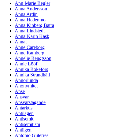
Ann-Marie Begler
Anna Andersson
Anna Ardin
Anna Hedenmo
Anna Kinberg Batra
Anna Lindstedt
Anna-Karin Kask
Annat
Anne Careborg
Anne Ramberg
Annelie Bengtsson
Annie Lööf
Annika Bokefors
Annika Strandhäll
Annorlunda
Anonymitet
Anse
Ansvar
Ansvarstagande
Antarktis
Antilagen
Antisemit
Antisemitism
Äntligen
Antonio Guterres