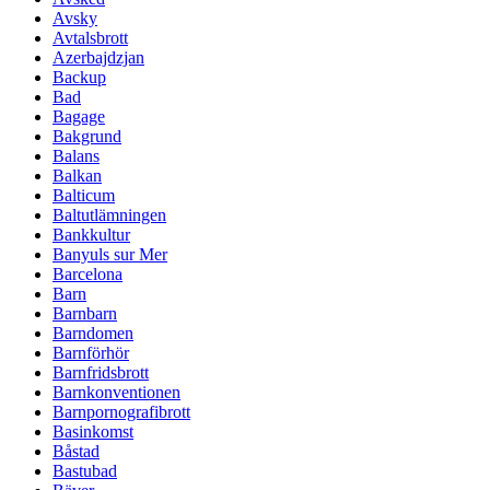
Avsky
Avtalsbrott
Azerbajdzjan
Backup
Bad
Bagage
Bakgrund
Balans
Balkan
Balticum
Baltutlämningen
Bankkultur
Banyuls sur Mer
Barcelona
Barn
Barnbarn
Barndomen
Barnförhör
Barnfridsbrott
Barnkonventionen
Barnpornografibrott
Basinkomst
Båstad
Bastubad