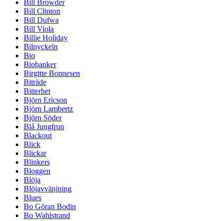
Bill Browder
Bill Clinton
Bill Dufwa
Bill Viola
Billie Holiday
Bilnyckeln
Bio
Biobanker
Birgitte Bonnesen
Biträde
Bitterhet
Björn Ericson
Björn Lambertz
Björn Söder
Blå Jungfrun
Blackout
Blick
Blickar
Blinkers
Bloggen
Blöja
Blöjavvänjning
Blues
Bo Göran Bodin
Bo Wahlstrand