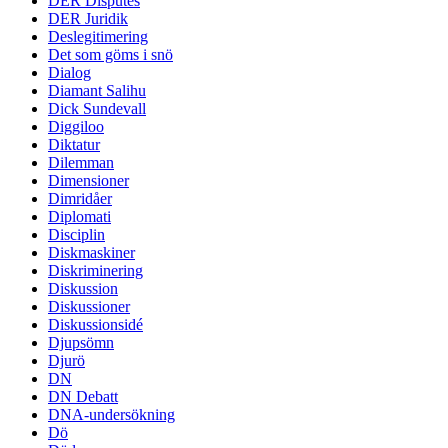
DER Disputes
DER Juridik
Deslegitimering
Det som göms i snö
Dialog
Diamant Salihu
Dick Sundevall
Diggiloo
Diktatur
Dilemman
Dimensioner
Dimridåer
Diplomati
Disciplin
Diskmaskiner
Diskriminering
Diskussion
Diskussioner
Diskussionsidé
Djupsömn
Djurö
DN
DN Debatt
DNA-undersökning
Dö