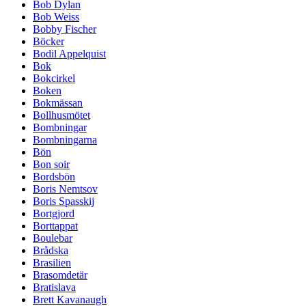
Bob Dylan
Bob Weiss
Bobby Fischer
Böcker
Bodil Appelquist
Bok
Bokcirkel
Boken
Bokmässan
Bollhusmötet
Bombningar
Bombningarna
Bön
Bon soir
Bordsbön
Boris Nemtsov
Boris Spasskij
Bortgjord
Borttappat
Boulebar
Brådska
Brasilien
Brasomdetär
Bratislava
Brett Kavanaugh