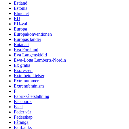
Estland
Estonia
Etnicitet
EU
EU-val
Europa
Europakonventionen
Europas länder
Eutanasi
Eva Forslund
Eva Langenskiöld
Ewa-Lotta Lambertz-Nordin
Ex gratia
Expressen
Extrabetraktelser
Extranummer
Extremfeminism
F
Fabriksåterställning
Facebook
Facit
Fader vår
Faderskap
Fåfänga
Fairbanks