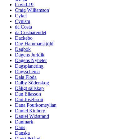
Covid-19
Craig Williamson
Cykel
Cynism
da Costa
da Costaärendet
Dackebo
Dag Hammarskjöld
Dagbok
Dagens Juridik
Dagens Nyheter
Dagsplanering
Dagsschema
Dala Floda
Dalby Söderskog
Dåligt sällskap
Dan Eliasson
Dan Josefsson
Dana Pourkomeylian
Daniel Kinberg
Daniel Widstrand
Danmark
Dans
Danska
Danstillstånd