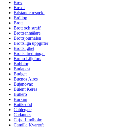
Brev
Brexit
Bristande respekt
Bröllop
Brott
Brott och straff
Brottsanmälare
Brottsjournalen
Brottsliga uppgifter
Brottslighet
Brottsutredningar
Bruno Liljefors
Bubblor
Budapest
Budget
Buenos Aires
Bujanovac
Bülent Keres
Bullerö
Burkini
Butiksdöd
Cablegate
Cadaques
Cajsa Lindholm
Camilla Kvartoft