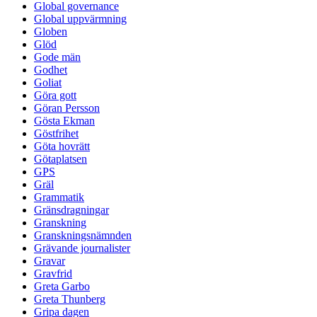
Global governance
Global uppvärmning
Globen
Glöd
Gode män
Godhet
Goliat
Göra gott
Göran Persson
Gösta Ekman
Göstfrihet
Göta hovrätt
Götaplatsen
GPS
Gräl
Grammatik
Gränsdragningar
Granskning
Granskningsnämnden
Grävande journalister
Gravar
Gravfrid
Greta Garbo
Greta Thunberg
Gripa dagen