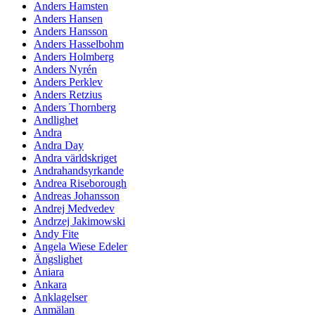
Anders Hamsten
Anders Hansen
Anders Hansson
Anders Hasselbohm
Anders Holmberg
Anders Nyrén
Anders Perklev
Anders Retzius
Anders Thornberg
Andlighet
Andra
Andra Day
Andra världskriget
Andrahandsyrkande
Andrea Riseborough
Andreas Johansson
Andrej Medvedev
Andrzej Jakimowski
Andy Fite
Angela Wiese Edeler
Ängslighet
Aniara
Ankara
Anklagelser
Anmälan