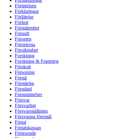
Förhandlingar
Förintelsen
Förklaringar
Förlåtelse
Förlust
Förmätenhet
Förnuft
Förorten
Förorterna
Försiktighet
Forskning
Forskning & Framsteg
Förskott
Försoning
Förstå
Förståelse
Förstånd
Försummelser
Försvar
Försvarligt
Försvarsställning
Försvunna föremål
Förtal
Förtalskassan
Förtroende