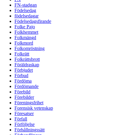
FN-stadgan
Födelsedag
födelsedagar
Födelsedagsfirande
Folke Pajo
Folkhemmet
Folkmängd
Folkmord
Folkomröstning
Folkrätt
Folkrättsbrott
Föräldraskap
Förbjudet
Förbud
Fördöma
Fördömande
Förebild
Förebilder
Föreningsfrihet
Forensisk vetenskap
Föresatser
Förfall
Förföljelse
Förhållningssätt