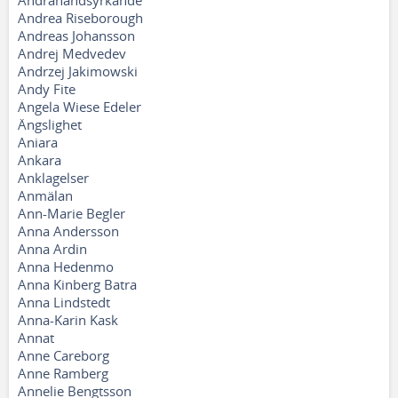
Andrahandsyrkande
Andrea Riseborough
Andreas Johansson
Andrej Medvedev
Andrzej Jakimowski
Andy Fite
Angela Wiese Edeler
Ängslighet
Aniara
Ankara
Anklagelser
Anmälan
Ann-Marie Begler
Anna Andersson
Anna Ardin
Anna Hedenmo
Anna Kinberg Batra
Anna Lindstedt
Anna-Karin Kask
Annat
Anne Careborg
Anne Ramberg
Annelie Bengtsson