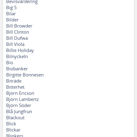
Bevisvärdering
Big 5
Bilar
Bilder
Bill Browder
Bill Clinton
Bill Dufwa
Bill Viola
Billie Holiday
Bilnyckeln
Bio
Biobanker
Birgitte Bonnesen
Biträde
Bitterhet
Björn Ericson
Björn Lambertz
Björn Söder
Blå Jungfrun
Blackout
Blick
Blickar
Blinkers