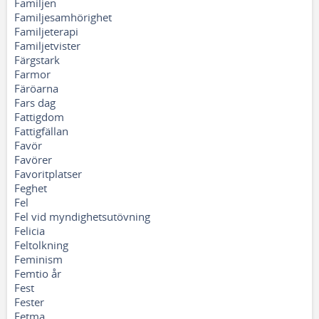
Familjen
Familjesamhörighet
Familjeterapi
Familjetvister
Färgstark
Farmor
Färöarna
Fars dag
Fattigdom
Fattigfällan
Favör
Favörer
Favoritplatser
Feghet
Fel
Fel vid myndighetsutövning
Felicia
Feltolkning
Feminism
Femtio år
Fest
Fester
Fetma