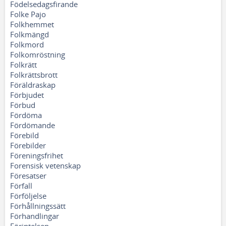
Födelsedagsfirande
Folke Pajo
Folkhemmet
Folkmängd
Folkmord
Folkomröstning
Folkrätt
Folkrättsbrott
Föräldraskap
Förbjudet
Förbud
Fördöma
Fördömande
Förebild
Förebilder
Föreningsfrihet
Forensisk vetenskap
Föresatser
Förfall
Förföljelse
Förhållningssätt
Förhandlingar