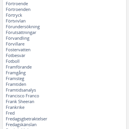
Förtroende
Förtroenden
Förtryck
Förtvivlan
Förundersökning
Förutsättningar
Förvandling
Förvillare
Fostervatten
Fotbesvär
Fotboll
Framförande
Framgång
Framsteg
Framtiden
Framtidsanalys
Francisco Franco
Frank Sheeran
Frankrike
Fred
Fredagsgbetraktelser
Fredagskänslan