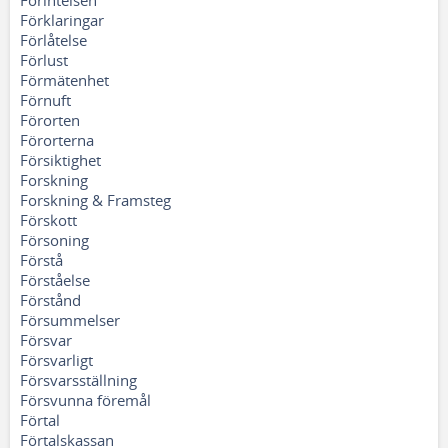
Förintelsen
Förklaringar
Förlåtelse
Förlust
Förmätenhet
Förnuft
Förorten
Förorterna
Försiktighet
Forskning
Forskning & Framsteg
Förskott
Försoning
Förstå
Förståelse
Förstånd
Försummelser
Försvar
Försvarligt
Försvarsställning
Försvunna föremål
Förtal
Förtalskassan