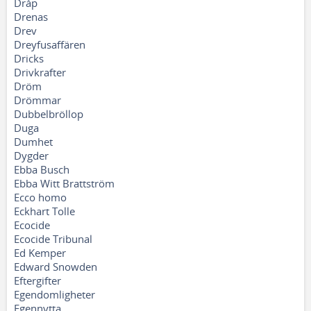
Dråp
Drenas
Drev
Dreyfusaffären
Dricks
Drivkrafter
Dröm
Drömmar
Dubbelbröllop
Duga
Dumhet
Dygder
Ebba Busch
Ebba Witt Brattström
Ecco homo
Eckhart Tolle
Ecocide
Ecocide Tribunal
Ed Kemper
Edward Snowden
Eftergifter
Egendomligheter
Egennytta