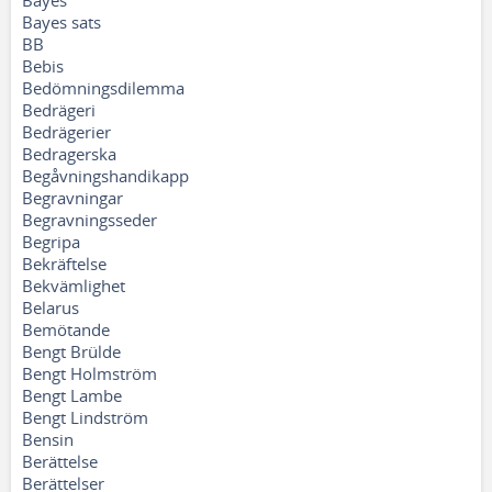
Bayes
Bayes sats
BB
Bebis
Bedömningsdilemma
Bedrägeri
Bedrägerier
Bedragerska
Begåvningshandikapp
Begravningar
Begravningsseder
Begripa
Bekräftelse
Bekvämlighet
Belarus
Bemötande
Bengt Brülde
Bengt Holmström
Bengt Lambe
Bengt Lindström
Bensin
Berättelse
Berättelser