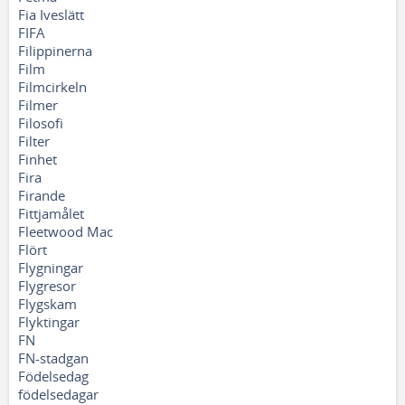
Fia Iveslätt
FIFA
Filippinerna
Film
Filmcirkeln
Filmer
Filosofi
Filter
Finhet
Fira
Firande
Fittjamålet
Fleetwood Mac
Flört
Flygningar
Flygresor
Flygskam
Flyktingar
FN
FN-stadgan
Födelsedag
födelsedagar