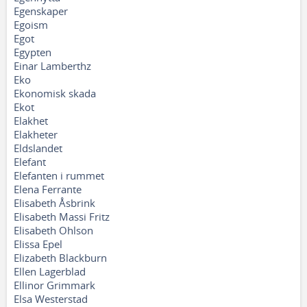
Egenskaper
Egoism
Egot
Egypten
Einar Lamberthz
Eko
Ekonomisk skada
Ekot
Elakhet
Elakheter
Eldslandet
Elefant
Elefanten i rummet
Elena Ferrante
Elisabeth Åsbrink
Elisabeth Massi Fritz
Elisabeth Ohlson
Elissa Epel
Elizabeth Blackburn
Ellen Lagerblad
Ellinor Grimmark
Elsa Westerstad