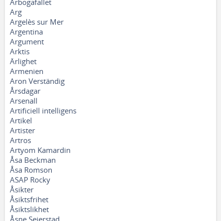
Arbogafallet
Arg
Argelès sur Mer
Argentina
Argument
Arktis
Ärlighet
Armenien
Aron Verständig
Årsdagar
Arsenall
Artificiell intelligens
Artikel
Artister
Artros
Artyom Kamardin
Åsa Beckman
Åsa Romson
ASAP Rocky
Åsikter
Åsiktsfrihet
Åsiktslikhet
Åsne Seierstad