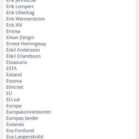
Erik Jennische
Erik Lempert
Erik Ullenhag
Erik Wennerström
Erik XIV
Eritrea
Erkan Zengin
Ernest Hemingway
Eskil Andersson
Eskil Erlandsson
Essaouira
ESTA
Estland
Estonia
Etnicitet
EU
EU-val
Europa
Europakonventionen
Europas länder
Eutanasi
Eva Forslund
Eva Langenskiöld