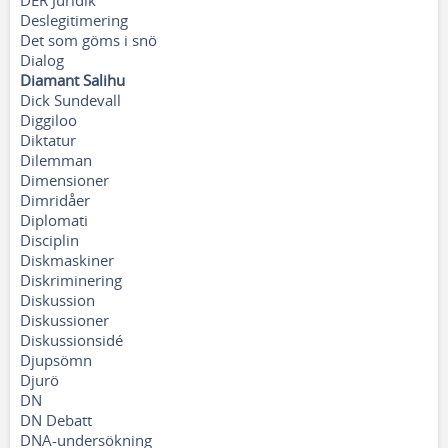
DER Juridik
Deslegitimering
Det som göms i snö
Dialog
Diamant Salihu
Dick Sundevall
Diggiloo
Diktatur
Dilemman
Dimensioner
Dimridåer
Diplomati
Disciplin
Diskmaskiner
Diskriminering
Diskussion
Diskussioner
Diskussionsidé
Djupsömn
Djurö
DN
DN Debatt
DNA-undersökning