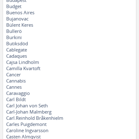
Budapest
Budget
Buenos Aires
Bujanovac
Bülent Keres
Bullerö
Burkini
Butiksdöd
Cablegate
Cadaques
Cajsa Lindholm
Camilla Kvartoft
Cancer
Cannabis
Cannes
Caravaggio
Carl Bildt
Carl Johan von Seth
Carl-Johan Malmberg
Carl.Reinhold Bråkenhielm
Carles Puigdemont
Caroline Ingvarsson
Casten Almqvist