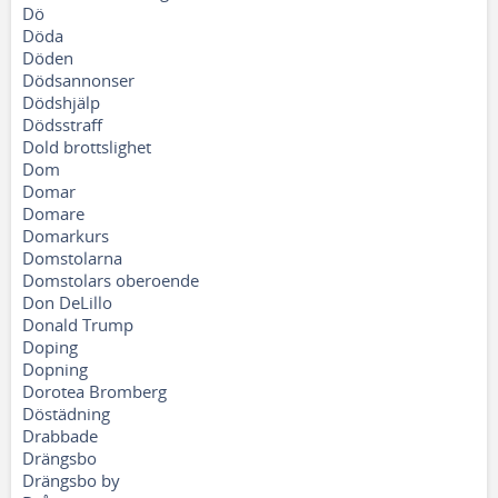
Dö
Döda
Döden
Dödsannonser
Dödshjälp
Dödsstraff
Dold brottslighet
Dom
Domar
Domare
Domarkurs
Domstolarna
Domstolars oberoende
Don DeLillo
Donald Trump
Doping
Dopning
Dorotea Bromberg
Döstädning
Drabbade
Drängsbo
Drängsbo by