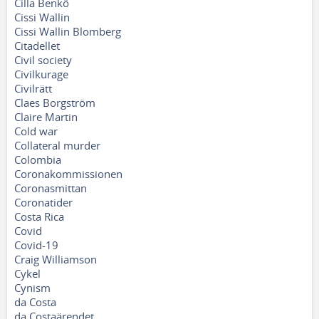
Cilla Benkö
Cissi Wallin
Cissi Wallin Blomberg
Citadellet
Civil society
Civilkurage
Civilrätt
Claes Borgström
Claire Martin
Cold war
Collateral murder
Colombia
Coronakommissionen
Coronasmittan
Coronatider
Costa Rica
Covid
Covid-19
Craig Williamson
Cykel
Cynism
da Costa
da Costaärendet