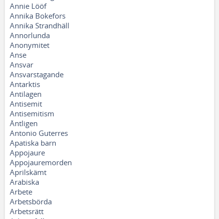
Annie Lööf
Annika Bokefors
Annika Strandhäll
Annorlunda
Anonymitet
Anse
Ansvar
Ansvarstagande
Antarktis
Antilagen
Antisemit
Antisemitism
Äntligen
Antonio Guterres
Apatiska barn
Appojaure
Appojauremorden
Aprilskämt
Arabiska
Arbete
Arbetsbörda
Arbetsrätt