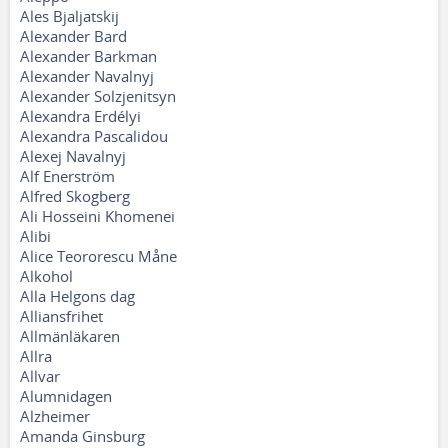
Ales Bjaljatskij
Alexander Bard
Alexander Barkman
Alexander Navalnyj
Alexander Solzjenitsyn
Alexandra Erdélyi
Alexandra Pascalidou
Alexej Navalnyj
Alf Enerström
Alfred Skogberg
Ali Hosseini Khomenei
Alibi
Alice Teororescu Måne
Alkohol
Alla Helgons dag
Alliansfrihet
Allmänläkaren
Allra
Allvar
Alumnidagen
Alzheimer
Amanda Ginsburg