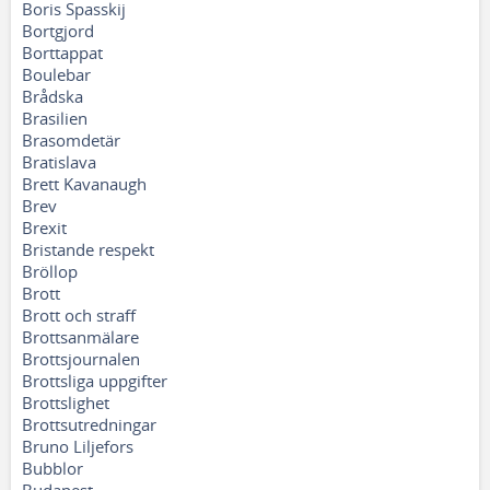
Boris Spasskij
Bortgjord
Borttappat
Boulebar
Brådska
Brasilien
Brasomdetär
Bratislava
Brett Kavanaugh
Brev
Brexit
Bristande respekt
Bröllop
Brott
Brott och straff
Brottsanmälare
Brottsjournalen
Brottsliga uppgifter
Brottslighet
Brottsutredningar
Bruno Liljefors
Bubblor