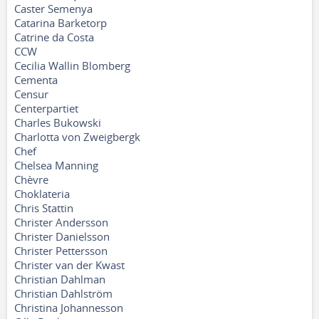
Caster Semenya
Catarina Barketorp
Catrine da Costa
CCW
Cecilia Wallin Blomberg
Cementa
Censur
Centerpartiet
Charles Bukowski
Charlotta von Zweigbergk
Chef
Chelsea Manning
Chèvre
Choklateria
Chris Stattin
Christer Andersson
Christer Danielsson
Christer Pettersson
Christer van der Kwast
Christian Dahlman
Christian Dahlström
Christina Johannesson