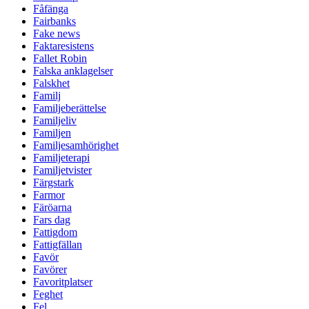
Fåfänga
Fairbanks
Fake news
Faktaresistens
Fallet Robin
Falska anklagelser
Falskhet
Familj
Familjeberättelse
Familjeliv
Familjen
Familjesamhörighet
Familjeterapi
Familjetvister
Färgstark
Farmor
Färöarna
Fars dag
Fattigdom
Fattigfällan
Favör
Favörer
Favoritplatser
Feghet
Fel