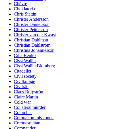
Chèvre
Choklateria
Chris Stattin
Christer Andersson
Christer Danielsson
Christer Pettersson
Christer van der Kwast
Christian Dahlman
Christian Dahlström
Christina Johannesson
Cilla Benkö
Cissi Wallin
Cissi Wallin Blomberg
Citadellet
Civil society
Civilkurage
Civilrätt
Claes Borgström
Claire Martin
Cold war
Collateral murder
Colombia
Coronakommissionen
Coronasmittan
Coronatider