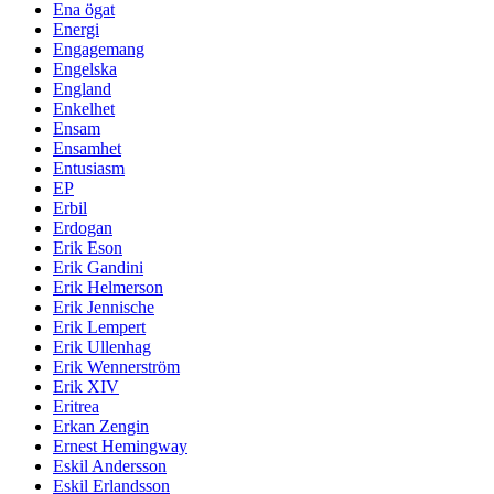
Ena ögat
Energi
Engagemang
Engelska
England
Enkelhet
Ensam
Ensamhet
Entusiasm
EP
Erbil
Erdogan
Erik Eson
Erik Gandini
Erik Helmerson
Erik Jennische
Erik Lempert
Erik Ullenhag
Erik Wennerström
Erik XIV
Eritrea
Erkan Zengin
Ernest Hemingway
Eskil Andersson
Eskil Erlandsson