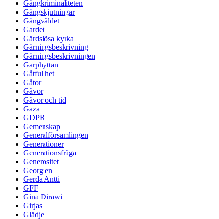
Gängkriminaliteten
Gängskjutningar
Gängvåldet
Gardet
Gärdslösa kyrka
Gärningsbeskrivning
Gärningsbeskrivningen
Garphyttan
Gåtfullhet
Gåtor
Gåvor
Gåvor och tid
Gaza
GDPR
Gemenskap
Generalförsamlingen
Generationer
Generationsfråga
Generositet
Georgien
Gerda Antti
GFF
Gina Dirawi
Girjas
Glädje