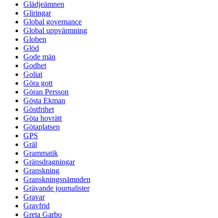
Glädjeämnen
Gliringar
Global governance
Global uppvärmning
Globen
Glöd
Gode män
Godhet
Goliat
Göra gott
Göran Persson
Gösta Ekman
Göstfrihet
Göta hovrätt
Götaplatsen
GPS
Gräl
Grammatik
Gränsdragningar
Granskning
Granskningsnämnden
Grävande journalister
Gravar
Gravfrid
Greta Garbo