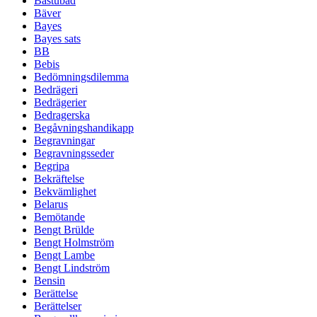
Bastubad
Bäver
Bayes
Bayes sats
BB
Bebis
Bedömningsdilemma
Bedrägeri
Bedrägerier
Bedragerska
Begåvningshandikapp
Begravningar
Begravningsseder
Begripa
Bekräftelse
Bekvämlighet
Belarus
Bemötande
Bengt Brülde
Bengt Holmström
Bengt Lambe
Bengt Lindström
Bensin
Berättelse
Berättelser