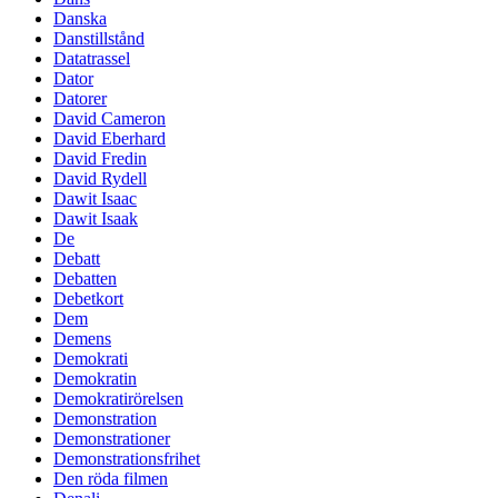
Danska
Danstillstånd
Datatrassel
Dator
Datorer
David Cameron
David Eberhard
David Fredin
David Rydell
Dawit Isaac
Dawit Isaak
De
Debatt
Debatten
Debetkort
Dem
Demens
Demokrati
Demokratin
Demokratirörelsen
Demonstration
Demonstrationer
Demonstrationsfrihet
Den röda filmen