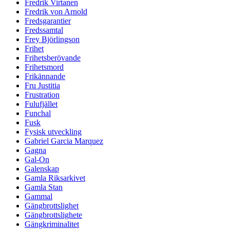
Fredrik Virtanen
Fredrik von Arnold
Fredsgarantier
Fredssamtal
Frey Björlingson
Frihet
Frihetsberövande
Frihetsmord
Frikännande
Fru Justitia
Frustration
Fulufjället
Funchal
Fusk
Fysisk utveckling
Gabriel Garcia Marquez
Gagna
Gal-On
Galenskap
Gamla Riksarkivet
Gamla Stan
Gammal
Gängbrottslighet
Gängbrottslighete
Gängkriminalitet