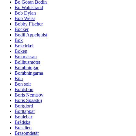
Bo Göran Bodin
Bo Wahlstrand
Bob Dylan
Bob Weiss
Bobby Fischer
Böcker
Bodil Appelquist
Bok
Bokcirkel
Boken
Bokmässan
Bollhusmötet
Bombningar
Bombningarna
Bön
Bon soir
Bordsbön
Boris Nemtsov
Boris Spasskij
Bortgjord
Borttappat
Boulebar
Brådska
Brasilien
Brasomdetär