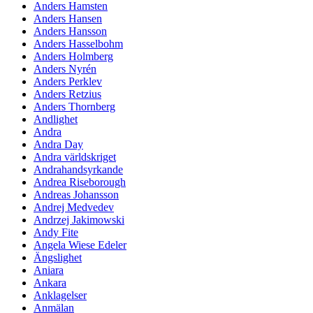
Anders Hamsten
Anders Hansen
Anders Hansson
Anders Hasselbohm
Anders Holmberg
Anders Nyrén
Anders Perklev
Anders Retzius
Anders Thornberg
Andlighet
Andra
Andra Day
Andra världskriget
Andrahandsyrkande
Andrea Riseborough
Andreas Johansson
Andrej Medvedev
Andrzej Jakimowski
Andy Fite
Angela Wiese Edeler
Ängslighet
Aniara
Ankara
Anklagelser
Anmälan