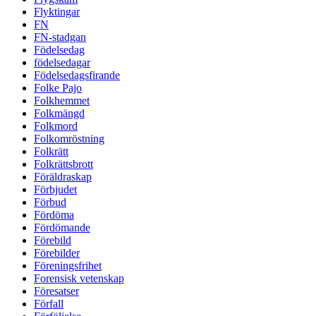
Flyktingar
FN
FN-stadgan
Födelsedag
födelsedagar
Födelsedagsfirande
Folke Pajo
Folkhemmet
Folkmängd
Folkmord
Folkomröstning
Folkrätt
Folkrättsbrott
Föräldraskap
Förbjudet
Förbud
Fördöma
Fördömande
Förebild
Förebilder
Föreningsfrihet
Forensisk vetenskap
Föresatser
Förfall