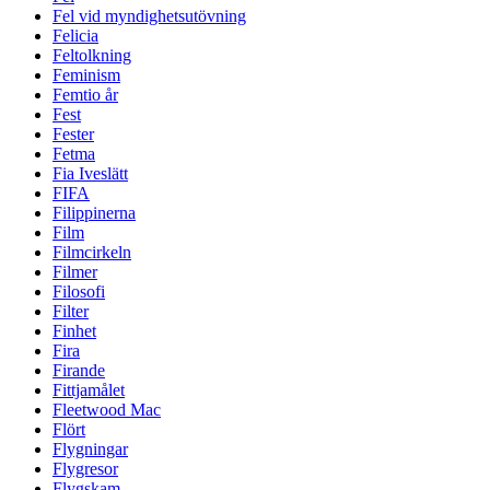
Fel vid myndighetsutövning
Felicia
Feltolkning
Feminism
Femtio år
Fest
Fester
Fetma
Fia Iveslätt
FIFA
Filippinerna
Film
Filmcirkeln
Filmer
Filosofi
Filter
Finhet
Fira
Firande
Fittjamålet
Fleetwood Mac
Flört
Flygningar
Flygresor
Flygskam