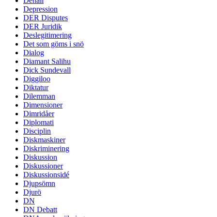
Denali
Depression
DER Disputes
DER Juridik
Deslegitimering
Det som göms i snö
Dialog
Diamant Salihu
Dick Sundevall
Diggiloo
Diktatur
Dilemman
Dimensioner
Dimridåer
Diplomati
Disciplin
Diskmaskiner
Diskriminering
Diskussion
Diskussioner
Diskussionsidé
Djupsömn
Djurö
DN
DN Debatt