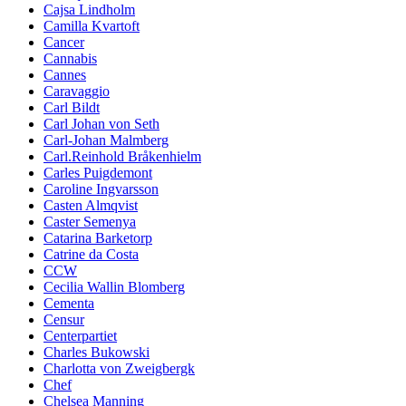
Cajsa Lindholm
Camilla Kvartoft
Cancer
Cannabis
Cannes
Caravaggio
Carl Bildt
Carl Johan von Seth
Carl-Johan Malmberg
Carl.Reinhold Bråkenhielm
Carles Puigdemont
Caroline Ingvarsson
Casten Almqvist
Caster Semenya
Catarina Barketorp
Catrine da Costa
CCW
Cecilia Wallin Blomberg
Cementa
Censur
Centerpartiet
Charles Bukowski
Charlotta von Zweigbergk
Chef
Chelsea Manning