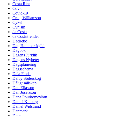
Costa Rica
Covid
Covid-19
Craig Williamson
Cykel
Cynism
da Costa
da Costaärendet
Dackebo
Dag Hammarskjöld
Dagbok
Dagens Juridik
Dagens Nyheter
Dagsplanering
Dagsschema
Dala Floda
Dalby Söderskog
Dåligt sällskap
Dan Eliasson
Dan Josefsson
Dana Pourkomeylian
Daniel Kinberg
Daniel Widstrand
Danmark
Dans