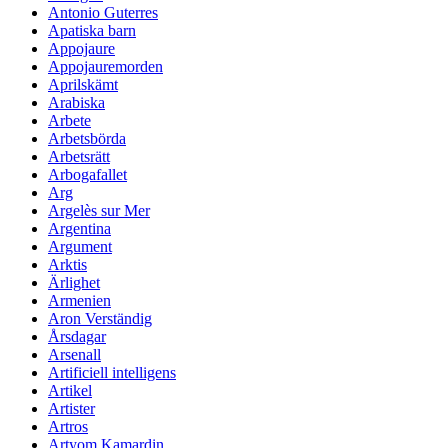
Antonio Guterres
Apatiska barn
Appojaure
Appojauremorden
Aprilskämt
Arabiska
Arbete
Arbetsbörda
Arbetsrätt
Arbogafallet
Arg
Argelès sur Mer
Argentina
Argument
Arktis
Ärlighet
Armenien
Aron Verständig
Årsdagar
Arsenall
Artificiell intelligens
Artikel
Artister
Artros
Artyom Kamardin