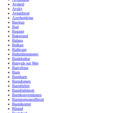
Avsked
Avsky
Avtalsbrott
Azerbajdzjan
Backup
Bad
Bagage
Bakgrund
Balans
Balkan
Balticum
Baltutlämningen
Bankkultur
Banyuls sur Mer
Barcelona
Barn
Barnbarn
Barndomen
Barnförhör
Barnfridsbrott
Barnkonventionen
Barnpornografibrott
Basinkomst
Båstad