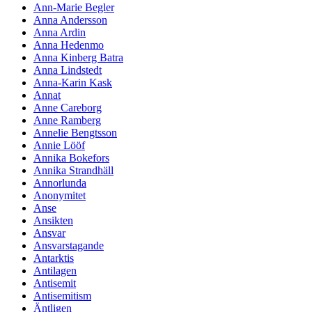
Ann-Marie Begler
Anna Andersson
Anna Ardin
Anna Hedenmo
Anna Kinberg Batra
Anna Lindstedt
Anna-Karin Kask
Annat
Anne Careborg
Anne Ramberg
Annelie Bengtsson
Annie Lööf
Annika Bokefors
Annika Strandhäll
Annorlunda
Anonymitet
Anse
Ansikten
Ansvar
Ansvarstagande
Antarktis
Antilagen
Antisemit
Antisemitism
Äntligen