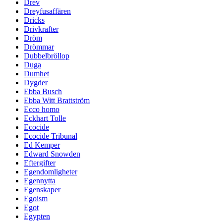
Drev
Dreyfusaffären
Dricks
Drivkrafter
Dröm
Drömmar
Dubbelbröllop
Duga
Dumhet
Dygder
Ebba Busch
Ebba Witt Brattström
Ecco homo
Eckhart Tolle
Ecocide
Ecocide Tribunal
Ed Kemper
Edward Snowden
Eftergifter
Egendomligheter
Egennytta
Egenskaper
Egoism
Egot
Egypten