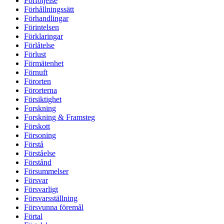
Förföljelse
Förhållningssätt
Förhandlingar
Förintelsen
Förklaringar
Förlåtelse
Förlust
Förmätenhet
Förnuft
Förorten
Förorterna
Försiktighet
Forskning
Forskning & Framsteg
Förskott
Försoning
Förstå
Förståelse
Förstånd
Försummelser
Försvar
Försvarligt
Försvarsställning
Försvunna föremål
Förtal