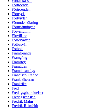
Förtalskassan
Förtroende
Förtroenden
Förtryck
Förtvivlan
Förundersökning
Förutsättningar
Förvandling
Förvillare
Fostervatten
Fotbesvär
Fotboll
Framförande
Framgång
Framsteg
Framtiden
Framtidsanalys
Francisco Franco
Frank Sheeran
Frankrike
Fred
Fredagsgbetraktelser
Fredagskänslan
Fredrik Malm
Fredrik Reinfeldt