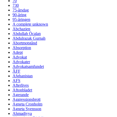
70
730
75-årsdag
90-åring
95-åringen
A complete unknown
Abchazien
Abdullah Öcalan
Abdulrazak Gurnah
Abortmotstånd
Absorption
Adept
Advokat
Advokater
Advokatsamfundet
ÅFF
Afghanistan
AFS
Afterlives
Aftonbladet
Agerande
Aggressionsbrott
Agneta Cronholm
Agneta Svensson
Ahmadiyya