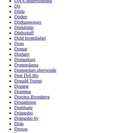
DNA-undersökning
Dö
Döda
Döden
Dödsannonser
Dödshjälp
Dödsstraff
Dold brottslighet
Dom
Domar
Domare
Domarkurs
Domstolarna
Domstolars oberoende
Don DeLillo
Donald Trump
Doping
Dopning
Dorotea Bromberg
Döstädning
Drabbade
Drängsbo
Drängsbo by
Dråp
Drenas