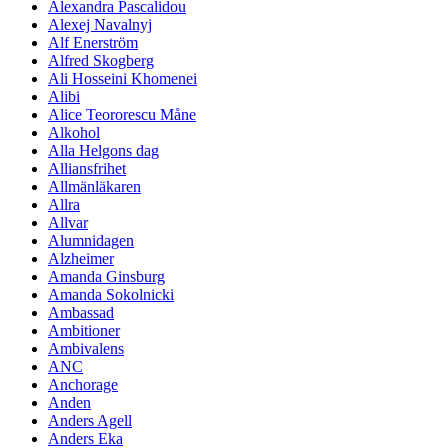
Alexandra Pascalidou
Alexej Navalnyj
Alf Enerström
Alfred Skogberg
Ali Hosseini Khomenei
Alibi
Alice Teororescu Måne
Alkohol
Alla Helgons dag
Alliansfrihet
Allmänläkaren
Allra
Allvar
Alumnidagen
Alzheimer
Amanda Ginsburg
Amanda Sokolnicki
Ambassad
Ambitioner
Ambivalens
ANC
Anchorage
Anden
Anders Agell
Anders Eka