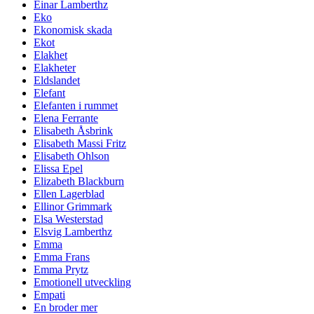
Einar Lamberthz
Eko
Ekonomisk skada
Ekot
Elakhet
Elakheter
Eldslandet
Elefant
Elefanten i rummet
Elena Ferrante
Elisabeth Åsbrink
Elisabeth Massi Fritz
Elisabeth Ohlson
Elissa Epel
Elizabeth Blackburn
Ellen Lagerblad
Ellinor Grimmark
Elsa Westerstad
Elsvig Lamberthz
Emma
Emma Frans
Emma Prytz
Emotionell utveckling
Empati
En broder mer