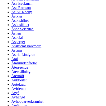
Åsa Beckman
Åsa Romson
ASAP Rocky
Åsikter
Åsiktsfrihet
Åsiktslikhet
Åsne Seierstad
Åsnen
Asocial
Asperger
Assisterat självmord
Astana
Astrid Lindgren
Åtal
Åtalsunderlåtelse
Återseende
Återställning
Återträff
Auktoritet
Autokrati
Avfrienda
Avgå
Avhängd
Avhopparverksamhet
Avrättning