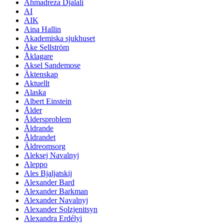
Ahmadreza Djalali
AI
AIK
Aina Hallin
Akademiska sjukhuset
Åke Sellström
Åklagare
Aksel Sandemose
Äktenskap
Aktuellt
Alaska
Albert Einstein
Ålder
Åldersproblem
Åldrande
Åldrandet
Äldreomsorg
Aleksej Navalnyj
Aleppo
Ales Bjaljatskij
Alexander Bard
Alexander Barkman
Alexander Navalnyj
Alexander Solzjenitsyn
Alexandra Erdélyi