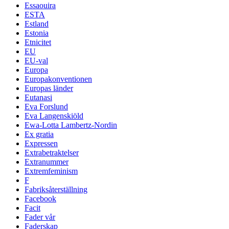
Essaouira
ESTA
Estland
Estonia
Etnicitet
EU
EU-val
Europa
Europakonventionen
Europas länder
Eutanasi
Eva Forslund
Eva Langenskiöld
Ewa-Lotta Lambertz-Nordin
Ex gratia
Expressen
Extrabetraktelser
Extranummer
Extremfeminism
F
Fabriksåterställning
Facebook
Facit
Fader vår
Faderskap