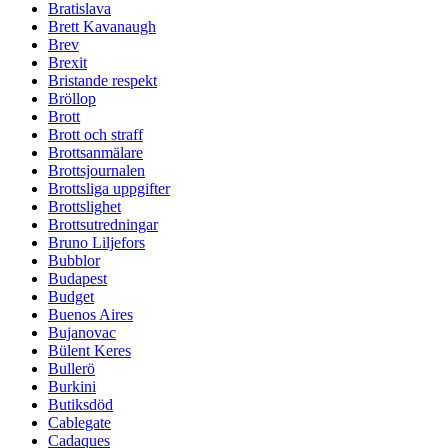
Bratislava
Brett Kavanaugh
Brev
Brexit
Bristande respekt
Bröllop
Brott
Brott och straff
Brottsanmälare
Brottsjournalen
Brottsliga uppgifter
Brottslighet
Brottsutredningar
Bruno Liljefors
Bubblor
Budapest
Budget
Buenos Aires
Bujanovac
Bülent Keres
Bullerö
Burkini
Butiksdöd
Cablegate
Cadaques