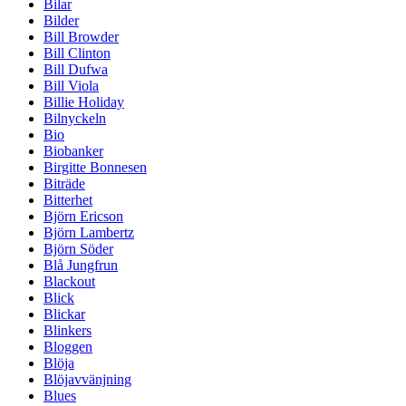
Bilar
Bilder
Bill Browder
Bill Clinton
Bill Dufwa
Bill Viola
Billie Holiday
Bilnyckeln
Bio
Biobanker
Birgitte Bonnesen
Biträde
Bitterhet
Björn Ericson
Björn Lambertz
Björn Söder
Blå Jungfrun
Blackout
Blick
Blickar
Blinkers
Bloggen
Blöja
Blöjavvänjning
Blues