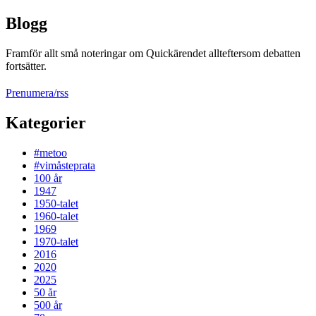
Blogg
Framför allt små noteringar om Quickärendet allteftersom debatten
fortsätter.
Prenumera/rss
Kategorier
#metoo
#vimåsteprata
100 år
1947
1950-talet
1960-talet
1969
1970-talet
2016
2020
2025
50 år
500 år