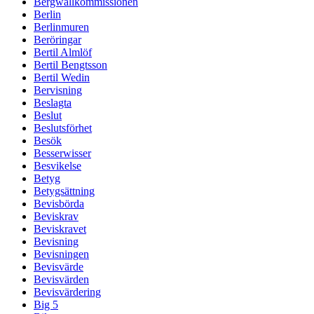
Bergwallkommissionen
Berlin
Berlinmuren
Beröringar
Bertil Almlöf
Bertil Bengtsson
Bertil Wedin
Bervisning
Beslagta
Beslut
Beslutsförhet
Besök
Besserwisser
Besvikelse
Betyg
Betygsättning
Bevisbörda
Beviskrav
Beviskravet
Bevisning
Bevisningen
Bevisvärde
Bevisvärden
Bevisvärdering
Big 5