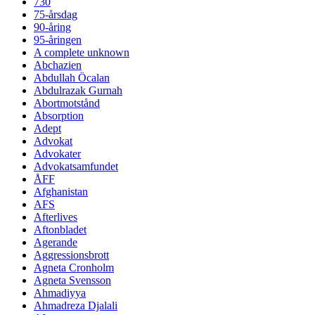
730
75-årsdag
90-åring
95-åringen
A complete unknown
Abchazien
Abdullah Öcalan
Abdulrazak Gurnah
Abortmotstånd
Absorption
Adept
Advokat
Advokater
Advokatsamfundet
ÅFF
Afghanistan
AFS
Afterlives
Aftonbladet
Agerande
Aggressionsbrott
Agneta Cronholm
Agneta Svensson
Ahmadiyya
Ahmadreza Djalali