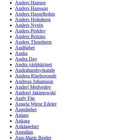
Anders Hansen
Anders Hansson
Anders Hasselbohm
Anders Holmberg
Anders Nyrén
Anders Perklev
Anders Retzius
Anders Thornberg
Andlighet
Andra
Andra Day
Andra världskriget
Andrahandsyrkande
Andrea Riseborough
Andreas Johansson
Andrej Medvedev
Andrzej Jakimowski
Andy Fite
Angela Wiese Edeler
Ängslighet
Aniara
Ankara
Anklagelser
Anmälan
Ann-Marie Begler