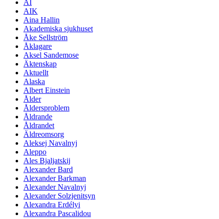
AI
AIK
Aina Hallin
Akademiska sjukhuset
Åke Sellström
Åklagare
Aksel Sandemose
Äktenskap
Aktuellt
Alaska
Albert Einstein
Ålder
Åldersproblem
Åldrande
Åldrandet
Äldreomsorg
Aleksej Navalnyj
Aleppo
Ales Bjaljatskij
Alexander Bard
Alexander Barkman
Alexander Navalnyj
Alexander Solzjenitsyn
Alexandra Erdélyi
Alexandra Pascalidou