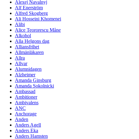
Alexej Navalnyj
Alf Enerström
Alfred Skogberg
Ali Hosseini Khomenei
Alibi
Alice Teororescu Måne
Alkohol
Alla Helgons dag
Alliansfrihet
Allmänläkaren
Allra
Allvar
Alumnidagen
Alzheimer
Amanda Ginsburg
Amanda Sokolnicki
Ambassad
Ambitioner
Ambivalens
ANC
Anchorage
Anden
Anders Agell
Anders Eka
Anders Hamsten