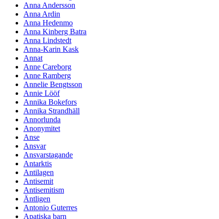
Anna Andersson
Anna Ardin
Anna Hedenmo
Anna Kinberg Batra
Anna Lindstedt
Anna-Karin Kask
Annat
Anne Careborg
Anne Ramberg
Annelie Bengtsson
Annie Lööf
Annika Bokefors
Annika Strandhäll
Annorlunda
Anonymitet
Anse
Ansvar
Ansvarstagande
Antarktis
Antilagen
Antisemit
Antisemitism
Äntligen
Antonio Guterres
Apatiska barn