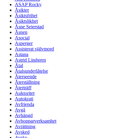
ASAP Rocky
Åsikter
Åsiktsfrihet
Åsiktslikhet
Åsne Seierstad
Åsnen
Asocial
Asperger
Assisterat självmord
Astana
Astrid Lindgren
Åtal
Åtalsunderlåtelse
Återseende
Återställning
Återträff
Auktoritet
Autokrati
Avfrienda
Avgå
Avhängd
Avhopparverksamhet
Avrättning
Avsked
Avsky