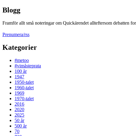
Blogg
Framför allt små noteringar om Quickärendet allteftersom debatten fort
Prenumera/rss
Kategorier
#metoo
#vimåsteprata
100 år
1947
1950-talet
1960-talet
1969
1970-talet
2016
2020
2025
50 år
500 år
70