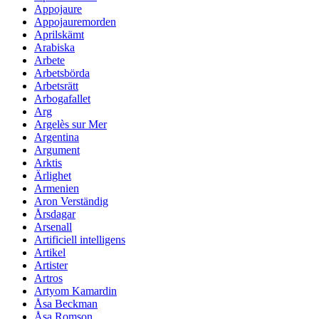
Appojaure
Appojauremorden
Aprilskämt
Arabiska
Arbete
Arbetsbörda
Arbetsrätt
Arbogafallet
Arg
Argelès sur Mer
Argentina
Argument
Arktis
Ärlighet
Armenien
Aron Verständig
Årsdagar
Arsenall
Artificiell intelligens
Artikel
Artister
Artros
Artyom Kamardin
Åsa Beckman
Åsa Romson