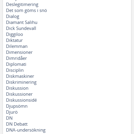
Deslegitimering
Det som göms i snö
Dialog
Diamant Salihu
Dick Sundevall
Diggiloo
Diktatur
Dilemman
Dimensioner
Dimridåer
Diplomati
Disciplin
Diskmaskiner
Diskriminering
Diskussion
Diskussioner
Diskussionsidé
Djupsömn
Djurö
DN
DN Debatt
DNA-undersökning