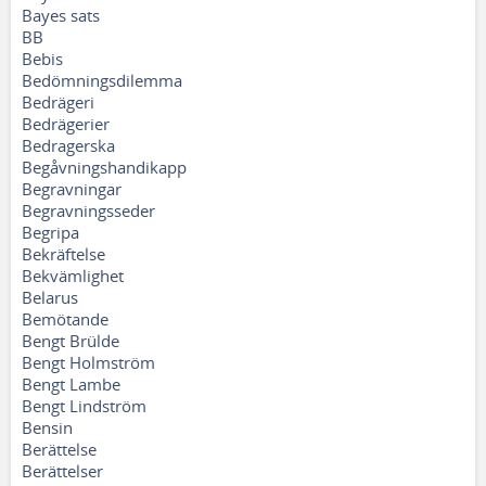
Bayes sats
BB
Bebis
Bedömningsdilemma
Bedrägeri
Bedrägerier
Bedragerska
Begåvningshandikapp
Begravningar
Begravningsseder
Begripa
Bekräftelse
Bekvämlighet
Belarus
Bemötande
Bengt Brülde
Bengt Holmström
Bengt Lambe
Bengt Lindström
Bensin
Berättelse
Berättelser