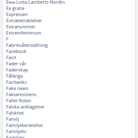
Ewa-Lotta Lambertz-Nordin
Ex gratia
Expressen
Extrabetraktelser
Extranummer
Extremfeminism
F
Fabriksåterställning
Facebook
Facit
Fader vår
Faderskap
Fåfänga
Fairbanks
Fake news
Faktaresistens
Fallet Robin
Falska anklagelser
Falskhet
Familj
Familjeberättelse
Familjeliv
Familjen