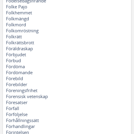
Födelsedagsfirande
Folke Pajo
Folkhemmet
Folkmängd
Folkmord
Folkomröstning
Folkrätt
Folkrättsbrott
Föräldraskap
Förbjudet
Förbud
Fördöma
Fördömande
Förebild
Förebilder
Föreningsfrihet
Forensisk vetenskap
Föresatser
Förfall
Förföljelse
Förhållningssätt
Förhandlingar
Förintelsen