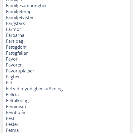
Familjesamhörighet
Familjeterapi
Familjetvister
Färgstark
Farmor
Färöarna
Fars dag
Fattigdom
Fattigfällan
Favör
Favörer
Favoritplatser
Feghet
Fel
Fel vid myndighetsutövning
Felicia
Feltolkning
Feminism
Femtio år
Fest
Fester
Fetma