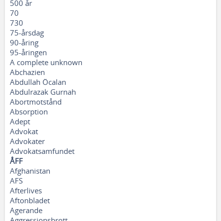
500 år
70
730
75-årsdag
90-åring
95-åringen
A complete unknown
Abchazien
Abdullah Öcalan
Abdulrazak Gurnah
Abortmotstånd
Absorption
Adept
Advokat
Advokater
Advokatsamfundet
ÅFF
Afghanistan
AFS
Afterlives
Aftonbladet
Agerande
Aggressionsbrott