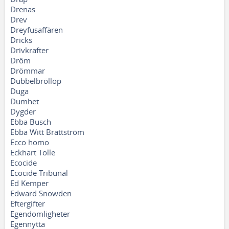
Drenas
Drev
Dreyfusaffären
Dricks
Drivkrafter
Dröm
Drömmar
Dubbelbröllop
Duga
Dumhet
Dygder
Ebba Busch
Ebba Witt Brattström
Ecco homo
Eckhart Tolle
Ecocide
Ecocide Tribunal
Ed Kemper
Edward Snowden
Eftergifter
Egendomligheter
Egennytta