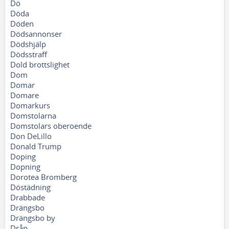
Dö
Döda
Döden
Dödsannonser
Dödshjälp
Dödsstraff
Dold brottslighet
Dom
Domar
Domare
Domarkurs
Domstolarna
Domstolars oberoende
Don DeLillo
Donald Trump
Doping
Dopning
Dorotea Bromberg
Döstädning
Drabbade
Drängsbo
Drängsbo by
Dråp