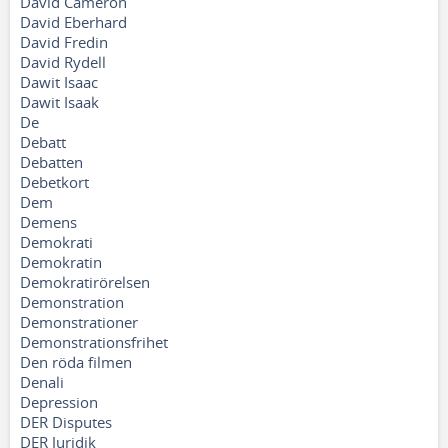
David Cameron
David Eberhard
David Fredin
David Rydell
Dawit Isaac
Dawit Isaak
De
Debatt
Debatten
Debetkort
Dem
Demens
Demokrati
Demokratin
Demokratirörelsen
Demonstration
Demonstrationer
Demonstrationsfrihet
Den röda filmen
Denali
Depression
DER Disputes
DER Juridik