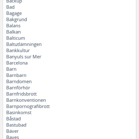
Backup
Bad
Bagage
Bakgrund
Balans
Balkan
Balticum
Baltutlämningen
Bankkultur
Banyuls sur Mer
Barcelona
Barn
Barnbarn
Barndomen
Barnförhör
Barnfridsbrott
Barnkonventionen
Barnpornografibrott
Basinkomst
Båstad
Bastubad
Bäver
Bayes