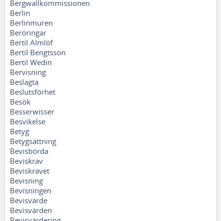
Bergwallkommissionen
Berlin
Berlinmuren
Beröringar
Bertil Almlöf
Bertil Bengtsson
Bertil Wedin
Bervisning
Beslagta
Beslutsförhet
Besök
Besserwisser
Besvikelse
Betyg
Betygsättning
Bevisbörda
Beviskrav
Beviskravet
Bevisning
Bevisningen
Bevisvärde
Bevisvärden
Bevisvärdering