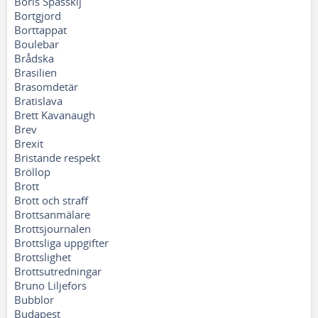
Boris Spasskij
Bortgjord
Borttappat
Boulebar
Brådska
Brasilien
Brasomdetär
Bratislava
Brett Kavanaugh
Brev
Brexit
Bristande respekt
Bröllop
Brott
Brott och straff
Brottsanmälare
Brottsjournalen
Brottsliga uppgifter
Brottslighet
Brottsutredningar
Bruno Liljefors
Bubblor
Budapest