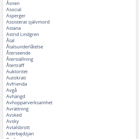
Åsnen
Asocial
Asperger
Assisterat självmord
Astana
Astrid Lindgren
Åtal
Åtalsunderlåtelse
Återseende
Återställning
Återträff
Auktoritet
Autokrati
Avfrienda
Avgå
Avhängd
Avhopparverksamhet
Avrättning
Avsked
Avsky
Avtalsbrott
Azerbajdzjan