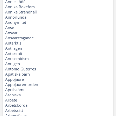
Annie Lööf
Annika Bokefors
Annika Strandhäll
Annorlunda
Anonymitet
Anse
Ansvar
Ansvarstagande
Antarktis
Antilagen
Antisemit
Antisemitism
Äntligen
Antonio Guterres
Apatiska barn
Appojaure
Appojauremorden
Aprilskämt
Arabiska
Arbete
Arbetsbörda
Arbetsrätt
Arbogafallet