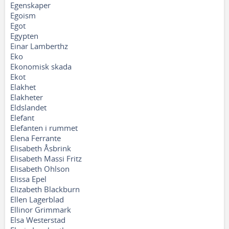
Egenskaper
Egoism
Egot
Egypten
Einar Lamberthz
Eko
Ekonomisk skada
Ekot
Elakhet
Elakheter
Eldslandet
Elefant
Elefanten i rummet
Elena Ferrante
Elisabeth Åsbrink
Elisabeth Massi Fritz
Elisabeth Ohlson
Elissa Epel
Elizabeth Blackburn
Ellen Lagerblad
Ellinor Grimmark
Elsa Westerstad