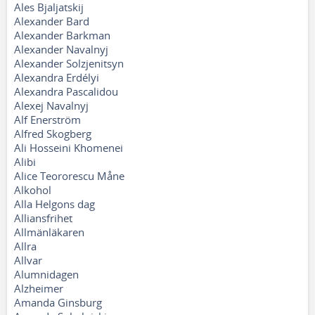
Ales Bjaljatskij
Alexander Bard
Alexander Barkman
Alexander Navalnyj
Alexander Solzjenitsyn
Alexandra Erdélyi
Alexandra Pascalidou
Alexej Navalnyj
Alf Enerström
Alfred Skogberg
Ali Hosseini Khomenei
Alibi
Alice Teororescu Måne
Alkohol
Alla Helgons dag
Alliansfrihet
Allmänläkaren
Allra
Allvar
Alumnidagen
Alzheimer
Amanda Ginsburg