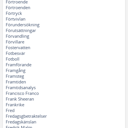
Förtroende
Förtroenden
Förtryck
Förtvivlan
Förundersökning
Förutsättningar
Förvandling
Förvillare
Fostervatten
Fotbesvär
Fotboll
Framförande
Framgång
Framsteg
Framtiden
Framtidsanalys
Francisco Franco
Frank Sheeran
Frankrike
Fred
Fredagsgbetraktelser
Fredagskänslan
Fredrik Malm