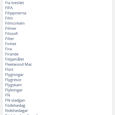
Fia Iveslätt
FIFA
Filippinerna
Film
Filmcirkeln
Filmer
Filosofi
Filter
Finhet
Fira
Firande
Fittjamålet
Fleetwood Mac
Flört
Flygningar
Flygresor
Flygskam
Flyktingar
FN
FN-stadgan
Födelsedag
födelsedagar