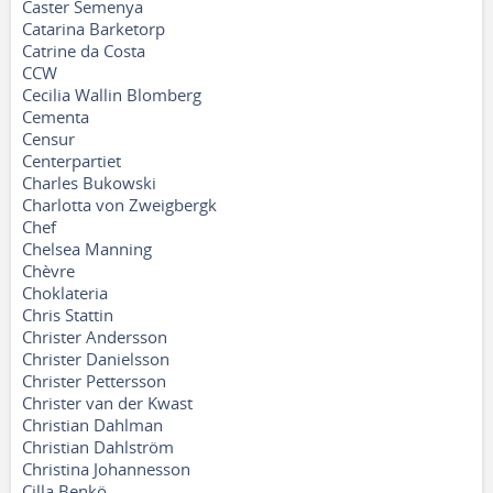
Caster Semenya
Catarina Barketorp
Catrine da Costa
CCW
Cecilia Wallin Blomberg
Cementa
Censur
Centerpartiet
Charles Bukowski
Charlotta von Zweigbergk
Chef
Chelsea Manning
Chèvre
Choklateria
Chris Stattin
Christer Andersson
Christer Danielsson
Christer Pettersson
Christer van der Kwast
Christian Dahlman
Christian Dahlström
Christina Johannesson
Cilla Benkö