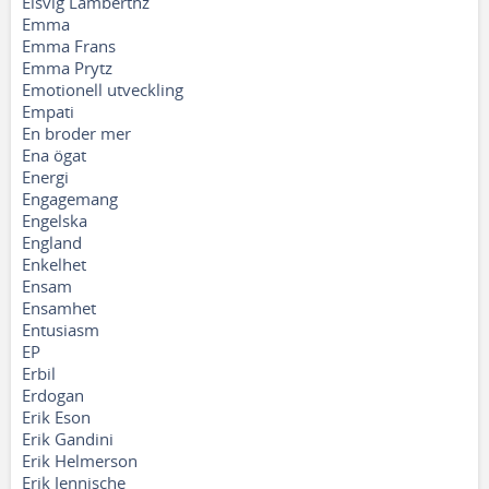
Elsvig Lamberthz
Emma
Emma Frans
Emma Prytz
Emotionell utveckling
Empati
En broder mer
Ena ögat
Energi
Engagemang
Engelska
England
Enkelhet
Ensam
Ensamhet
Entusiasm
EP
Erbil
Erdogan
Erik Eson
Erik Gandini
Erik Helmerson
Erik Jennische