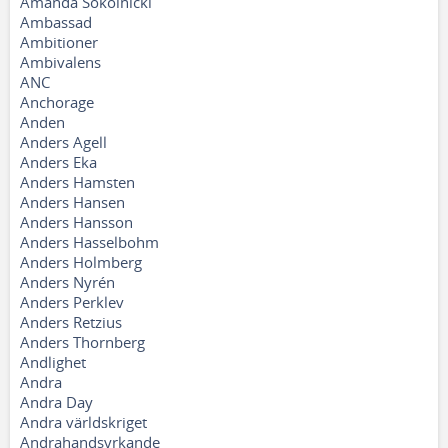
Amanda Sokolnicki
Ambassad
Ambitioner
Ambivalens
ANC
Anchorage
Anden
Anders Agell
Anders Eka
Anders Hamsten
Anders Hansen
Anders Hansson
Anders Hasselbohm
Anders Holmberg
Anders Nyrén
Anders Perklev
Anders Retzius
Anders Thornberg
Andlighet
Andra
Andra Day
Andra världskriget
Andrahandsyrkande