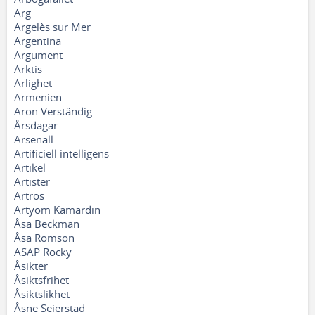
Arg
Argelès sur Mer
Argentina
Argument
Arktis
Ärlighet
Armenien
Aron Verständig
Årsdagar
Arsenall
Artificiell intelligens
Artikel
Artister
Artros
Artyom Kamardin
Åsa Beckman
Åsa Romson
ASAP Rocky
Åsikter
Åsiktsfrihet
Åsiktslikhet
Åsne Seierstad