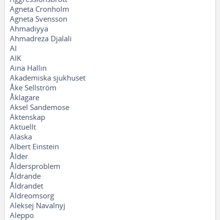
Agneta Cronholm
Agneta Svensson
Ahmadiyya
Ahmadreza Djalali
AI
AIK
Aina Hallin
Akademiska sjukhuset
Åke Sellström
Åklagare
Aksel Sandemose
Äktenskap
Aktuellt
Alaska
Albert Einstein
Ålder
Åldersproblem
Åldrande
Åldrandet
Äldreomsorg
Aleksej Navalnyj
Aleppo