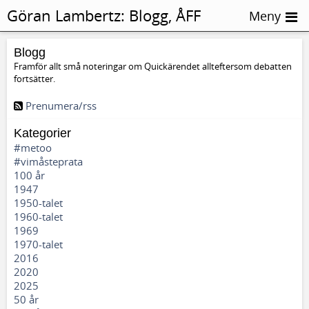
Göran Lambertz:
Blogg, ÅFF
Meny
Blogg
Framför allt små noteringar om Quickärendet allteftersom debatten
fortsätter.
Prenumera/rss
Kategorier
#metoo
#vimåsteprata
100 år
1947
1950-talet
1960-talet
1969
1970-talet
2016
2020
2025
50 år